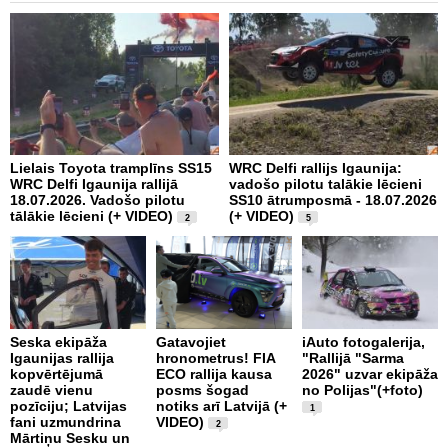
Lielais Toyota tramplīns SS15
WRC Delfi rallijs Igaunija:
i
WRC Delfi Igaunija rallijā
vadošo pilotu talākie lēcieni
a
18.07.2026. Vadošo pilotu
SS10 ātrumposmā - 18.07.2026
(
tālākie lēcieni (+ VIDEO)
(+ VIDEO)
2
5
P
Seska ekipāža
Gatavojiet
iAuto fotogalerija,
m
Igaunijas rallija
hronometrus! FIA
"Rallijā "Sarma
v
kopvērtējumā
ECO rallija kausa
2026" uzvar ekipāža
C
zaudē vienu
posms šogad
no Polijas"(+foto)
r
pozīciju; Latvijas
notiks arī Latvijā (+
1
fani uzmundrina
VIDEO)
2
Mārtiņu Sesku un