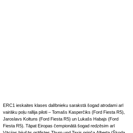
ERC1 ieskaites klases dalībnieku sarakstā šogad atrodami arī
vairāku poļu rallija piloti – Tomašs Kasperčiks (Ford Fiesta R5),
Jaroslavs Koltuns (Ford Fiesta R5) un Lukašs Habajs (Ford
Fiesta R5). Tāpat Eiropas čempionātā šogad redzēsim arī
Vācijas bijušās grāfistes Thurn und Taxis prinča Alberta (Škoda