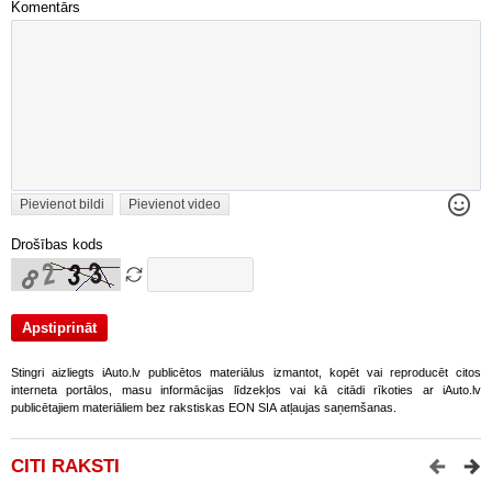
Komentārs
Pievienot bildi
Pievienot video
Drošības kods
Stingri aizliegts iAuto.lv publicētos materiālus izmantot, kopēt vai reproducēt citos
interneta portālos, masu informācijas līdzekļos vai kā citādi rīkoties ar iAuto.lv
publicētajiem materiāliem bez rakstiskas EON SIA atļaujas saņemšanas.
CITI RAKSTI