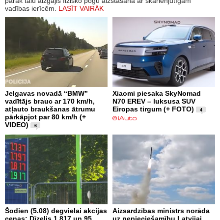
pārāk tālu aizgājis fizisko pogu aizstāšanā ar skārienjutīgām
vadības ierīcēm.
LASĪT VAIRĀK
Jelgavas novadā “BMW”
Xiaomi piesaka SkyNomad
vadītājs brauc ar 170 km/h,
N70 EREV – luksusa SUV
atļauto braukšanas ātrumu
Eiropas tirgum (+ FOTO)
4
pārkāpjot par 80 km/h (+
VIDEO)
6
Šodien (5.08) degvielai akcijas
Aizsardzības ministrs norāda
cenas: Dīzelis 1.817 un 95.
uz nepieciešamību Latvijai