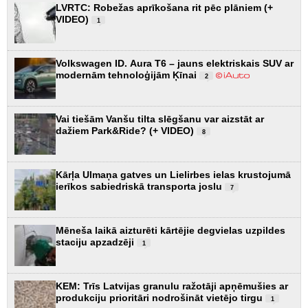
LVRTC: Robežas aprīkošana rit pēc plāniem (+
VIDEO)
1
Volkswagen ID. Aura T6 – jauns elektriskais SUV ar
modernām tehnoloģijām Ķīnai
2
Vai tiešām Vanšu tilta slēgšanu var aizstāt ar
dažiem Park&Ride? (+ VIDEO)
8
Kārļa Ulmaņa gatves un Lielirbes ielas krustojumā
ierīkos sabiedriskā transporta joslu
7
Mēneša laikā aizturēti kārtējie degvielas uzpildes
staciju apzadzēji
1
KEM: Trīs Latvijas granulu ražotāji apņēmušies ar
produkciju prioritāri nodrošināt vietējo tirgu
1