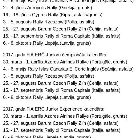
4. - 6. maijs Rally Islas Canarias El Corte Inglés (Spānija, asfalts)
2. - 4. jūnijs Acropolis Rally (Grieķija, grunts)
16. - 18. jūnijs Cyprus Rally (Kipra, asfalts/grunts)
3. - 5. augusts Rally Rzeszow (Polija, asfalts)
25. - 27. augusts Barum Czech Rally Zlín (Čehija, asfalts)
15. - 17. septembris Rally di Roma Capitale (Itālija, asfalts)
6. - 8. oktobris Rally Liepāja (Latvija, grunts)
2017. gada FIA ERČ Junioru čempionāta kalendārs:
30. marts - 1. aprīlis Azores Airlines Rallye (Portugāle, grunts)
4. - 6. maijs Rally Islas Canarias El Corte Inglés (Spānija, asfalts)
3. - 5. augusts Rally Rzeszow (Polija, asfalts)
25. - 27. augusts Barum Czech Rally Zlín (Čehija, asfalts)
15. - 17. septembris Rally di Roma Capitale (Itālija, asfalts)
6. - 8. oktobris Rally Liepāja (Latvija, grunts)
2017. gada FIA ERC Junior Experience kalendārs:
30. marts - 1. aprīlis Azores Airlines Rallye (Portugāle, grunts)
25. - 27. augusts Barum Czech Rally Zlín (Čehija, asfalts)
15. - 17. septembris Rally di Roma Capitale (Itālija, asfalts)
6. - 8. oktobris Rally Liepāja (Latvija, grunts)