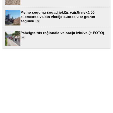
Melno segumu šogad ieklās vairāk nekā 50
kilometros valsts vietējo autoceļu ar grants
segumu
5
Pabeigta trīs reģionālo veloceļu izbūve (+ FOTO)
6