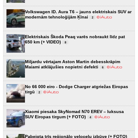
Volkswagen ID. Aura T6 – jauns elektriskais SUV ar
modernām tehnoloģijām Ķīnai
2
Elektriskais Škoda Peaq varēs nobraukt līdz pat
650 km (+ VIDEO)
8
Miljardu vērtajam Aston Martin debesskrāpim
Maiami atklājušies nopietni defekti
6
No 66 000 eiro - Dodge Charger atgriežas Eiropas
tirgū
2
Xiaomi piesaka SkyNomad N70 EREV – luksusa
SUV Eiropas tirgum (+ FOTO)
4
Pabeigta trīs reģionālo veloceļu izbūve (+ FOTO)