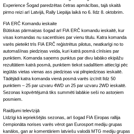
Experience Šogad paredzētas četras apmācības, tajā skaitā
pirmo reizi arī Latvijā, Rally Liepāja laikā no 6. līdz 8. oktobrim.
FIA ERČ Komandu ieskaite
Būtiskas pārmaiņas šogad arī FIA ERČ komandu ieskaitē, kur
visas komandas nu sacentīsies par vienu titulu. Katra komanda
varēs pieteikt trīs FIA ERČ reģistrētus pilotus, neatkarīgi no to
automašīnas piedziņas veida, kuri katrā posmā cīnīsies par
punktiem. Komanda saņems punktus par divu labāko ekipāžu
rezultātiem katrā posmā, punktiem tiekot sadalītiem attiecīgi pēc
iegūtās vietas vienas ass piedziņas vai pilnpiedziņas ieskaitē.
Tādējādi katra komanda vienā posmā varēs izcīnīt līdz 50
punktiem – 25 par uzvaru 4WD un 25 par uzvaru 2WD ieskaitē.
Sezonas kopvērtējumā tiks summēti labākie seši no astoņiem
posmiem.
Raidījumi televīzijā
Līdzīgi kā iepriekšējās sezonas, arī šogad FIA Eiropas rallija
čempionāta norises varēs vērot gan Eurosport mediju grupas
kanālos, gan ar komentāriem latviešu valodā MTG mediju grupas