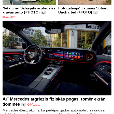
Netālu no Salaspils aizdedzies
Fotogalerija: Jaunais Subaru
kravas auto (+ FOTO)
Uncharted (+FOTO)
12
3
Arī Mercedes atgriezīs fiziskās pogas, tomēr ekrāni
dominēs
6
Mercedes-Benz atzinis, ka pēdējos gados automobiļu salonos ir