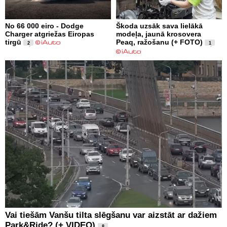
No 66 000 eiro - Dodge
Škoda uzsāk sava lielākā
Charger atgriežas Eiropas
modeļa, jaunā krosovera
tirgū
Peaq, ražošanu (+ FOTO)
2
1
Vai tiešām Vanšu tilta slēgšanu var aizstāt ar dažiem
Park&Ride? (+ VIDEO)
8