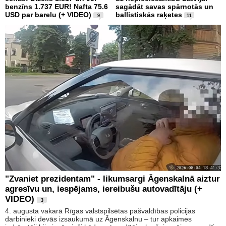
benzīns 1.737 EUR! Nafta 75.6
sagādāt savas spārnotās un
USD par barelu (+ VIDEO)
ballistiskās raķetes
9
11
"Zvaniet prezidentam" - likumsargi Āgenskalnā aiztur
agresīvu un, iespējams, iereibušu autovadītāju (+
VIDEO)
3
4. augusta vakarā Rīgas valstspilsētas pašvaldības policijas
darbinieki devās izsaukumā uz Āgenskalnu – tur apkaimes