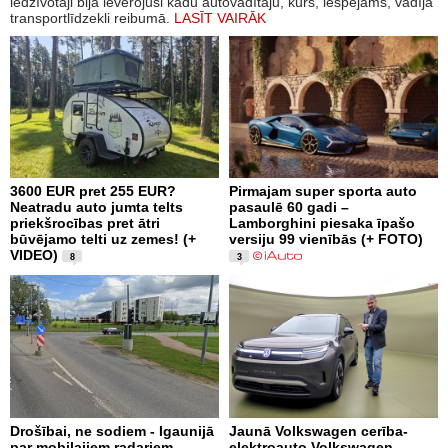
iedzīvotāji bija ievērojuši kādu autovadītāju, kurš, iespējams, vadīja
transportlīdzekli reibumā.
LASĪT VAIRĀK
3600 EUR pret 255 EUR?
Pirmajam super sporta auto
Neatradu auto jumta telts
pasaulē 60 gadi –
priekšrocības pret ātri
Lamborghini piesaka īpašo
būvējamo telti uz zemes! (+
versiju 99 vienībās (+ FOTO)
VIDEO)
8
3
Drošībai, ne sodiem - Igaunijā
Jaunā Volkswagen cerība-
par mobilajiem radariem
elektroauto Volkswagen