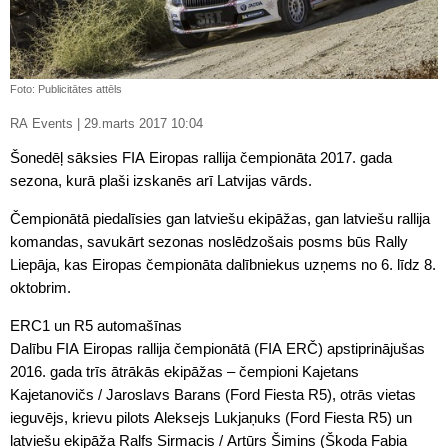
Foto: Publicitātes attēls
RA Events | 29.marts 2017 10:04
Šonedēļ sāksies FIA Eiropas rallija čempionāta 2017. gada
sezona, kurā plaši izskanēs arī Latvijas vārds.
Čempionātā piedalīsies gan latviešu ekipāžas, gan latviešu rallija
komandas, savukārt sezonas noslēdzošais posms būs Rally
Liepāja, kas Eiropas čempionāta dalībniekus uzņems no 6. līdz 8.
oktobrim.
ERC1 un R5 automašīnas
Dalību FIA Eiropas rallija čempionātā (FIA ERČ) apstiprinājušas
2016. gada trīs ātrākās ekipāžas – čempioni Kajetans
Kajetanovičs / Jaroslavs Barans (Ford Fiesta R5), otrās vietas
ieguvējs, krievu pilots Aleksejs Lukjaņuks (Ford Fiesta R5) un
latviešu ekipāža Ralfs Sirmacis / Artūrs Šimins (Škoda Fabia