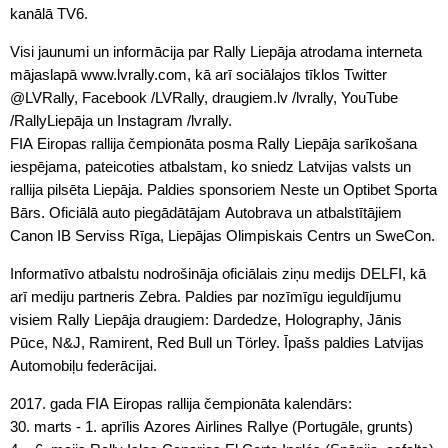
kanālā TV6.
Visi jaunumi un informācija par Rally Liepāja atrodama interneta
mājaslapā www.lvrally.com, kā arī sociālajos tīklos Twitter
@LVRally, Facebook /LVRally, draugiem.lv /lvrally, YouTube
/RallyLiepāja un Instagram /lvrally.
FIA Eiropas rallija čempionāta posma Rally Liepāja sarīkošana
iespējama, pateicoties atbalstam, ko sniedz Latvijas valsts un
rallija pilsēta Liepāja. Paldies sponsoriem Neste un Optibet Sporta
Bārs. Oficiālā auto piegādātājam Autobrava un atbalstītājiem
Canon IB Serviss Rīga, Liepājas Olimpiskais Centrs un SweCon.
Informatīvo atbalstu nodrošināja oficiālais ziņu medijs DELFI, kā
arī mediju partneris Zebra. Paldies par nozīmīgu ieguldījumu
visiem Rally Liepāja draugiem: Dardedze, Holography, Jānis
Pūce, N&J, Ramirent, Red Bull un Törley. Īpašs paldies Latvijas
Automobiļu federācijai.
2017. gada FIA Eiropas rallija čempionāta kalendārs:
30. marts - 1. aprīlis Azores Airlines Rallye (Portugāle, grunts)