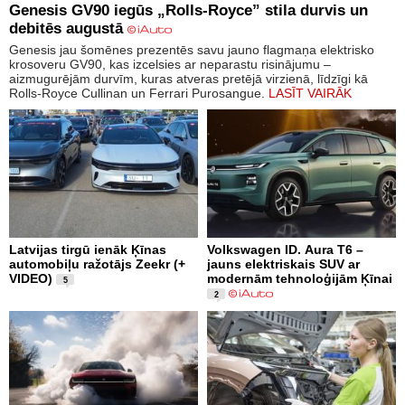
Genesis GV90 iegūs „Rolls-Royce” stila durvis un
debitēs augustā
Genesis jau šomēnes prezentēs savu jauno flagmaņa elektrisko
krosoveru GV90, kas izcelsies ar neparastu risinājumu –
aizmugurējām durvīm, kuras atveras pretējā virzienā, līdzīgi kā
Rolls-Royce Cullinan un Ferrari Purosangue.
LASĪT VAIRĀK
Latvijas tirgū ienāk Ķīnas
Volkswagen ID. Aura T6 –
automobiļu ražotājs Zeekr (+
jauns elektriskais SUV ar
VIDEO)
modernām tehnoloģijām Ķīnai
5
2