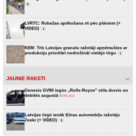
6
LVRTC: Robežas aprīkošana rit pēc plāniem (+
VIDEO)
1
KEM: Trīs Latvijas granulu ražotāji apņēmušies ar
produkciju prioritāri nodrošināt vietējo tirgu
1
JAUNIE RAKSTI
Genesis GV90 iegūs „Rolls-Royce” stila durvis un
debitēs augustā
Latvijas tirgū ienāk Ķīnas automobiļu ražotājs
Zeekr (+ VIDEO)
5