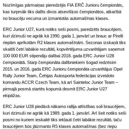
Nozīmīgas pārmaiņas pieredzējis FIA ERČ Junioru čempionāts,
kas turpmāk tiks dalīts divos atsevišķos čempionātos, atkarībā
no braucēju vecuma un izmantotās automašīnas klases.
ERC Junior U27, kurā notiks seši posmi, paredzēts braucējiem,
kuri dzimuši ne agrāk kā 1990. gada 1. janvārī un brauc ar Pirelli
riepām aprīkotām R2 klases automašīnām. Sezonas izskaņā tiks
skaitīti četri labākie rezultāti, kopvērtējuma uzvarētājam saņemot
100 000 EUR stipendiju dalībai 2018. gada ERC Junior U28
čempionātā. Starp čempionāta dalībniekiem šogad redzēsim
2015. un 2016. gada ERC Junioru čempionāta uzvarētājus Opel
Rally Junior Team, Čehijas Autosporta federācijas izveidoto
komandu ACCR Czech Team, kā arī Sainteloc Junior Team –
pirmajā posmā startēs kopumā desmit ERC Junior U27
ekipāžas.
ERC Junior U28 piedāvā nākamo rallija attīstības soli braucējiem,
kuri dzimuši ne agrāk kā 1989. gada 1. janvārī. Arī šeit notiks seši
posmi no kuriem ieskaitē tiks iekļauti četri labākie rezultāti, taču
braucējiem būs jāizmanto R5 klases automašīnas (bez riepu