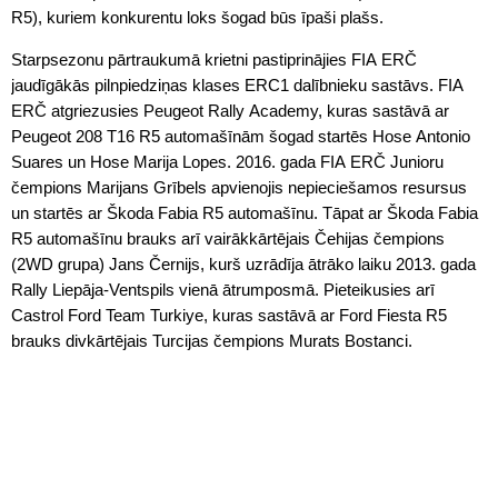
R5), kuriem konkurentu loks šogad būs īpaši plašs.
Starpsezonu pārtraukumā krietni pastiprinājies FIA ERČ
jaudīgākās pilnpiedziņas klases ERC1 dalībnieku sastāvs. FIA
ERČ atgriezusies Peugeot Rally Academy, kuras sastāvā ar
Peugeot 208 T16 R5 automašīnām šogad startēs Hose Antonio
Suares un Hose Marija Lopes. 2016. gada FIA ERČ Junioru
čempions Marijans Grībels apvienojis nepieciešamos resursus
un startēs ar Škoda Fabia R5 automašīnu. Tāpat ar Škoda Fabia
R5 automašīnu brauks arī vairākkārtējais Čehijas čempions
(2WD grupa) Jans Černijs, kurš uzrādīja ātrāko laiku 2013. gada
Rally Liepāja-Ventspils vienā ātrumposmā. Pieteikusies arī
Castrol Ford Team Turkiye, kuras sastāvā ar Ford Fiesta R5
brauks divkārtējais Turcijas čempions Murats Bostanci.