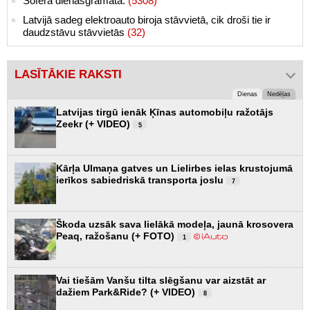
Šofera dienasgrāmata.
(5308)
Latvijā sadeg elektroauto biroja stāvvietā, cik droši tie ir
daudzstāvu stāvvietās
(32)
LASĪTĀKIE RAKSTI
Dienas
Nedēļas
Latvijas tirgū ienāk Ķīnas automobiļu ražotājs
Zeekr (+ VIDEO)
5
Kārļa Ulmaņa gatves un Lielirbes ielas krustojumā
ierīkos sabiedriskā transporta joslu
7
Škoda uzsāk sava lielākā modeļa, jaunā krosovera
Peaq, ražošanu (+ FOTO)
1
Vai tiešām Vanšu tilta slēgšanu var aizstāt ar
dažiem Park&Ride? (+ VIDEO)
8