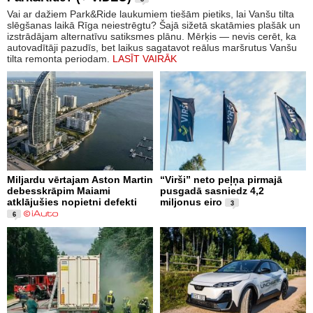
Vai ar dažiem Park&Ride laukumiem tiešām pietiks, lai Vanšu tilta
slēgšanas laikā Rīga neiestrēgtu? Šajā sižetā skatāmies plašāk un
izstrādājam alternatīvu satiksmes plānu. Mērķis — nevis cerēt, ka
autovadītāji pazudīs, bet laikus sagatavot reālus maršrutus Vanšu
tilta remonta periodam.
LASĪT VAIRĀK
Miljardu vērtajam Aston Martin
“Virši” neto peļņa pirmajā
debesskrāpim Maiami
pusgadā sasniedz 4,2
atklājušies nopietni defekti
miljonus eiro
3
6