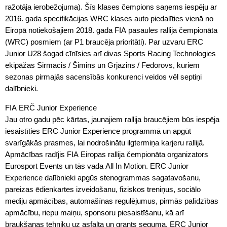
ražotāja ierobežojuma). Šīs klases čempions saņems iespēju ar
2016. gada specifikācijas WRC klases auto piedalīties vienā no
Eiropā notiekošajiem 2018. gada FIA pasaules rallija čempionāta
(WRC) posmiem (ar P1 braucēja prioritāti). Par uzvaru ERC
Junior U28 šogad cīnīsies arī divas Sports Racing Technologies
ekipāžas Sirmacis / Šimins un Grjazins / Fedorovs, kuriem
sezonas pirmajās sacensībās konkurenci veidos vēl septiņi
dalībnieki.
FIA ERČ Junior Experience
Jau otro gadu pēc kārtas, jaunajiem rallija braucējiem būs iespēja
iesaistīties ERC Junior Experience programmā un apgūt
svarīgākās prasmes, lai nodrošinātu ilgtermiņa karjeru rallijā.
Apmācības radījis FIA Eiropas rallija čempionāta organizators
Eurosport Events un tās vada All In Motion. ERC Junior
Experience dalībnieki apgūs stenogrammas sagatavošanu,
pareizas ēdienkartes izveidošanu, fiziskos treniņus, sociālo
mediju apmācības, automašīnas regulējumus, pirmās palīdzības
apmācību, riepu maiņu, sponsoru piesaistīšanu, kā arī
braukšanas tehniku uz asfalta un grants seguma. ERC Junior