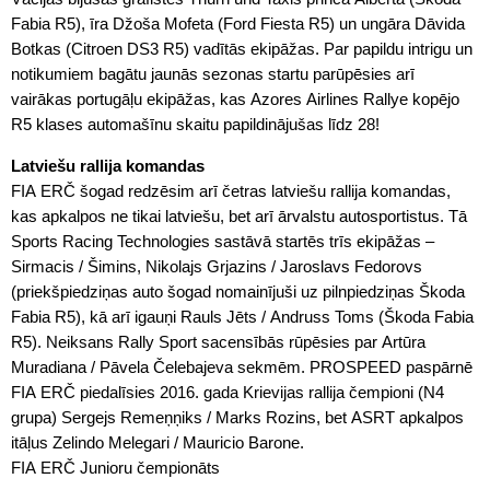
Fabia R5), īra Džoša Mofeta (Ford Fiesta R5) un ungāra Dāvida
Botkas (Citroen DS3 R5) vadītās ekipāžas. Par papildu intrigu un
notikumiem bagātu jaunās sezonas startu parūpēsies arī
vairākas portugāļu ekipāžas, kas Azores Airlines Rallye kopējo
R5 klases automašīnu skaitu papildinājušas līdz 28!
Latviešu rallija komandas
FIA ERČ šogad redzēsim arī četras latviešu rallija komandas,
kas apkalpos ne tikai latviešu, bet arī ārvalstu autosportistus. Tā
Sports Racing Technologies sastāvā startēs trīs ekipāžas –
Sirmacis / Šimins, Nikolajs Grjazins / Jaroslavs Fedorovs
(priekšpiedziņas auto šogad nomainījuši uz pilnpiedziņas Škoda
Fabia R5), kā arī igauņi Rauls Jēts / Andruss Toms (Škoda Fabia
R5). Neiksans Rally Sport sacensībās rūpēsies par Artūra
Muradiana / Pāvela Čelebajeva sekmēm. PROSPEED paspārnē
FIA ERČ piedalīsies 2016. gada Krievijas rallija čempioni (N4
grupa) Sergejs Remeņņiks / Marks Rozins, bet ASRT apkalpos
itāļus Zelindo Melegari / Mauricio Barone.
FIA ERČ Junioru čempionāts