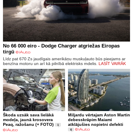
No 66 000 eiro - Dodge Charger atgriežas Eiropas
tirgū
Līdz pat 670 Zs jaudīgais amerikāņu muskuļauto būs pieejams ar
benzīna motoru un arī kā pilnībā elektrisks mdelis.
LASĪT VAIRĀK
Škoda uzsāk sava lielākā
Miljardu vērtajam Aston Martin
modeļa, jaunā krosovera
debesskrāpim Maiami
Peaq, ražošanu (+ FOTO)
atklājušies nopietni defekti
1
6