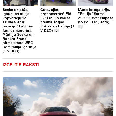
P
Seska ekipāža
Gatavojiet
iAuto fotogalerija,
m
Igaunijas rallija
hronometrus! FIA
"Rallijā "Sarma
v
kopvērtējumā
ECO rallija kausa
2026" uzvar ekipāža
C
zaudē vienu
posms šogad
no Polijas"(+foto)
r
pozīciju; Latvijas
notiks arī Latvijā (+
1
fani uzmundrina
VIDEO)
2
Mārtiņu Sesku un
Renāru Franci
pirms starta WRC
Delfi rallija Igaunijā
(+ VIDEO)
IZCELTIE RAKSTI