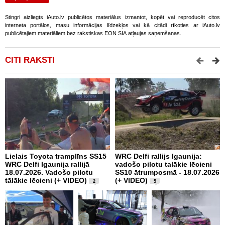
Stingri aizliegts iAuto.lv publicētos materiālus izmantot, kopēt vai reproducēt citos
interneta portālos, masu informācijas līdzekļos vai kā citādi rīkoties ar iAuto.lv
publicētajiem materiāliem bez rakstiskas EON SIA atļaujas saņemšanas.
CITI RAKSTI
Lielais Toyota tramplīns SS15
WRC Delfi rallijs Igaunija:
i
WRC Delfi Igaunija rallijā
vadošo pilotu talākie lēcieni
a
18.07.2026. Vadošo pilotu
SS10 ātrumposmā - 18.07.2026
(
tālākie lēcieni (+ VIDEO)
(+ VIDEO)
2
5