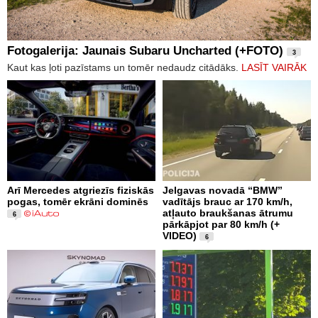
Fotogalerija: Jaunais Subaru Uncharted (+FOTO)
3
Kaut kas ļoti pazīstams un tomēr nedaudz citādāks.
LASĪT VAIRĀK
Arī Mercedes atgriezīs fiziskās
Jelgavas novadā “BMW”
pogas, tomēr ekrāni dominēs
vadītājs brauc ar 170 km/h,
atļauto braukšanas ātrumu
6
pārkāpjot par 80 km/h (+
VIDEO)
6