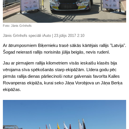
Foto: Jānis Grīnhofs
Jānis Grīnhofs speciāli iAuto | 23.jūlijs 2017 2:10
Ar ātrumposmiem Biķernieku trasē sākās kārtējais rallijs "Latvija".
Šogad neierasti rallijs norisinās jūlija beigās, nevis rudenī.
Jau ar pirmajiem rallija kilometriem visās ieskaišu klasēs bija
vērojama sīva spēkošanās starp ekipāžām. Līdera godu pēc
pirmās rallija dienas pārliecinoši notur galvenais favorīta Kalles
Rovanperas ekipāža, kurai seko Jāņa Vorobjova un Jāņa Berķa
ekipāžas.