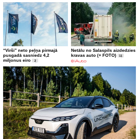
“Virši” neto peļņa pirmajā
Netālu no Salaspils aizdedzies
pusgadā sasniedz 4,2
kravas auto (+ FOTO)
11
miljonus eiro
2