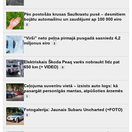
Pēc postošās krusas Saulkrastu pusē – desmitiem
bojātu automašīnu un zaudējumi ap 100 000 eiro
2
“Virši” neto peļņa pirmajā pusgadā sasniedz 4,2
miljonus eiro
3
Elektriskais Škoda Peaq varēs nobraukt līdz pat
650 km (+ VIDEO)
8
Ceļojuma suvenīru vietā – izsists auto logs: kā
pasargāt personīgās mantas, atpūšoties ārzemēs
1
Fotogalerija: Jaunais Subaru Uncharted (+FOTO)
3