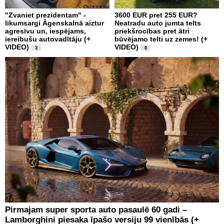
"Zvaniet prezidentam" -
3600 EUR pret 255 EUR?
likumsargi Āgenskalnā aiztur
Neatradu auto jumta telts
agresīvu un, iespējams,
priekšrocības pret ātri
iereibušu autovadītāju (+
būvējamo telti uz zemes! (+
VIDEO)
VIDEO)
3
8
Pirmajam super sporta auto pasaulē 60 gadi –
Lamborghini piesaka īpašo versiju 99 vienībās (+