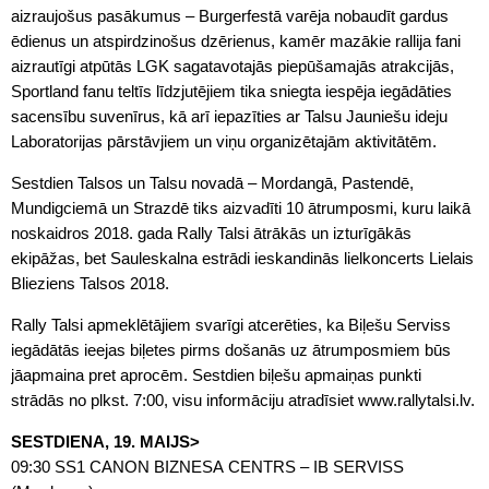
aizraujošus pasākumus – Burgerfestā varēja nobaudīt gardus
ēdienus un atspirdzinošus dzērienus, kamēr mazākie rallija fani
aizrautīgi atpūtās LGK sagatavotajās piepūšamajās atrakcijās,
Sportland fanu teltīs līdzjutējiem tika sniegta iespēja iegādāties
sacensību suvenīrus, kā arī iepazīties ar Talsu Jauniešu ideju
Laboratorijas pārstāvjiem un viņu organizētajām aktivitātēm.
Sestdien Talsos un Talsu novadā – Mordangā, Pastendē,
Mundigciemā un Strazdē tiks aizvadīti 10 ātrumposmi, kuru laikā
noskaidros 2018. gada Rally Talsi ātrākās un izturīgākās
ekipāžas, bet Sauleskalna estrādi ieskandinās lielkoncerts Lielais
Blieziens Talsos 2018.
Rally Talsi apmeklētājiem svarīgi atcerēties, ka Biļešu Serviss
iegādātās ieejas biļetes pirms došanās uz ātrumposmiem būs
jāapmaina pret aprocēm. Sestdien biļešu apmaiņas punkti
strādās no plkst. 7:00, visu informāciju atradīsiet www.rallytalsi.lv.
SESTDIENA, 19. MAIJS>
09:30 SS1 CANON BIZNESA CENTRS – IB SERVISS