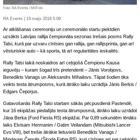
Foto: RA Events / MVFoto
RA Events | 19.maijs 2018 5:09
Ar atklāšanas ceremoniju un ceremoniālo startu piektdien
uzsākts Latvijas rallija čempionāta sezonas trešais posms Rally
Talsi, kurā par uzvaru cīnīsies gan rallija, gan rallijsprinta, gan arī
vēsturiskie auto – kā sporta, tā arī regularitātes ieskaitēs.
Rally Talsi laikā noskaidros arī ceļojošā Čempionu Kausa
ieguvēju – kuram šogad trīs pretendenti – Jānis Vorobjovs,
Benedikts Vanags un Aleksandrs Mihailovs. Tāpat šodien tika
veikts testa ātrumposms, kurā ātrāko laiku uzrādīja Jānis Berķis /
Edgars Čeporjus.
Gatavošanās Rally Talsi startam sākās pēcpusdienā Pastendē,
kur 16 ekipāžas piedalījās testa ātrumposmā, ātrāko laiku uzrādot
Jāņa Berķa (Ford Fiesta R5) ekipāžai. Par 0,89 sekundēm lēnāks
laiks Elvisam Hermanim / Gatim Veilandam (Mitsubishi Lancer
Evo VIII), bet trešie ātrākie lietuvieši Benedikts Vanags /
Mindaugs Čepulis (Škoda Fabia R5), kuri cīnīsies arī par ceļojošo