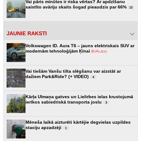
Vai pāris minūtes ir riska vērtas? Ar apdzīšanu
saistīto avāriju skaits šogad pieaudzis par 66%
13
JAUNIE RAKSTI
Volkswagen ID. Aura T6 – jauns elektriskais SUV ar
modernām tehnoloģijām Ķīnai
Vai tiešām Vanšu tilta slēgšanu var aizstāt ar
dažiem Park&Ride? (+ VIDEO)
4
Kārļa Ulmaņa gatves un Lielirbes ielas krustojumā
ierīkos sabiedriskā transporta joslu
3
Mēneša laikā aizturēti kārtējie degvielas uzpildes
staciju apzadzēji
1