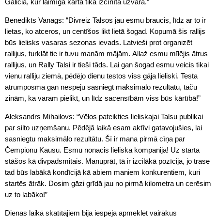
Galicia, kur laimīgā kārtā tika izcīnīta uzvara.”
Benedikts Vanags: “Divreiz Talsos jau esmu braucis, līdz ar to ir
lietas, ko atceros, un centīšos likt lietā šogad. Kopumā šis rallijs
būs lielisks vasaras sezonas ievads. Latvieši prot organizēt
rallijus, turklāt tie ir tuvu manām mājām. Allaž esmu mīlējis ātrus
rallijus, un Rally Talsi ir tieši tāds. Lai gan šogad esmu veicis tikai
vienu ralliju ziemā, pēdējo dienu testos viss gāja lieliski. Testa
ātrumposmā gan nespēju sasniegt maksimālo rezultātu, taču
zinām, ka varam pielikt, un līdz sacensībām viss būs kārtībā!”
Aleksandrs Mihailovs: “Vēlos pateikties lieliskajai Talsu publikai
par silto uzņemšanu. Pēdējā laikā esam aktīvi gatavojušies, lai
sasniegtu maksimālo rezultātu. Šī ir mana pirmā cīņa par
Čempionu Kausu. Esmu nonācis lieliskā kompānijā! Uz starta
stāšos kā divpadsmitais. Manuprāt, tā ir izcilākā pozīcija, jo trase
tad būs labākā kondīcijā kā abiem maniem konkurentiem, kuri
startēs ātrāk. Dosim gāzi grīdā jau no pirmā kilometra un cerēsim
uz to labāko!”
Dienas laikā skatītājiem bija iespēja apmeklēt vairākus