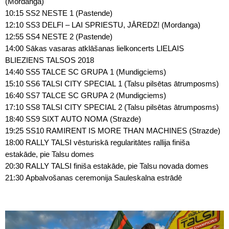
(Mordanga)
10:15 SS2 NESTE 1 (Pastende)
12:10 SS3 DELFI – LAI SPRIESTU, JĀREDZ! (Mordanga)
12:55 SS4 NESTE 2 (Pastende)
14:00 Sākas vasaras atklāšanas lielkoncerts LIELAIS
BLIEZIENS TALSOS 2018
14:40 SS5 TALCE SC GRUPA 1 (Mundigciems)
15:10 SS6 TALSI CITY SPECIAL 1 (Talsu pilsētas ātrumposms)
16:40 SS7 TALCE SC GRUPA 2 (Mundigciems)
17:10 SS8 TALSI CITY SPECIAL 2 (Talsu pilsētas ātrumposms)
18:40 SS9 SIXT AUTO NOMA (Strazde)
19:25 SS10 RAMIRENT IS MORE THAN MACHINES (Strazde)
18:00 RALLY TALSI vēsturiskā regularitātes rallija finiša
estakāde, pie Talsu domes
20:30 RALLY TALSI finiša estakāde, pie Talsu novada domes
21:30 Apbalvošanas ceremonija Sauleskalna estrādē