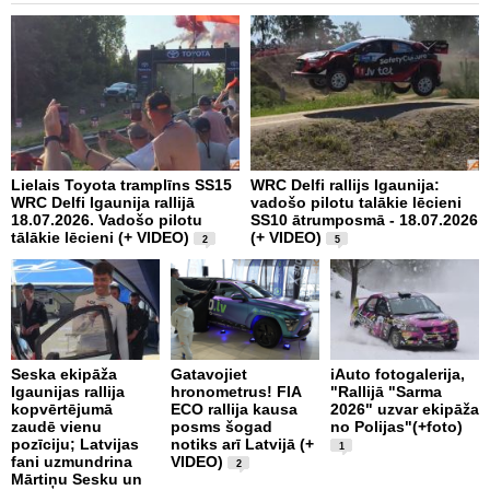
Lielais Toyota tramplīns SS15
WRC Delfi rallijs Igaunija:
i
WRC Delfi Igaunija rallijā
vadošo pilotu talākie lēcieni
a
18.07.2026. Vadošo pilotu
SS10 ātrumposmā - 18.07.2026
(
tālākie lēcieni (+ VIDEO)
(+ VIDEO)
2
5
P
Seska ekipāža
Gatavojiet
iAuto fotogalerija,
m
Igaunijas rallija
hronometrus! FIA
"Rallijā "Sarma
v
kopvērtējumā
ECO rallija kausa
2026" uzvar ekipāža
C
zaudē vienu
posms šogad
no Polijas"(+foto)
r
pozīciju; Latvijas
notiks arī Latvijā (+
1
fani uzmundrina
VIDEO)
2
Mārtiņu Sesku un