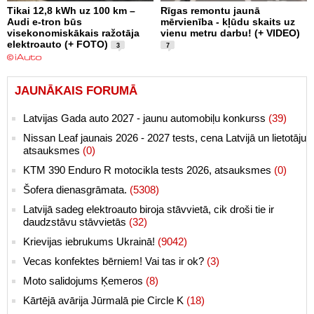
Tikai 12,8 kWh uz 100 km –
Rīgas remontu jaunā
Audi e-tron būs
mērvienība - kļūdu skaits uz
visekonomiskākais ražotāja
vienu metru darbu! (+ VIDEO)
elektroauto (+ FOTO)
3
7
JAUNĀKAIS FORUMĀ
Latvijas Gada auto 2027 - jaunu automobiļu konkurss
(39)
Nissan Leaf jaunais 2026 - 2027 tests, cena Latvijā un lietotāju
atsauksmes
(0)
KTM 390 Enduro R motocikla tests 2026, atsauksmes
(0)
Šofera dienasgrāmata.
(5308)
Latvijā sadeg elektroauto biroja stāvvietā, cik droši tie ir
daudzstāvu stāvvietās
(32)
Krievijas iebrukums Ukrainā!
(9042)
Vecas konfektes bērniem! Vai tas ir ok?
(3)
Moto salidojums Ķemeros
(8)
Kārtējā avārija Jūrmalā pie Circle K
(18)