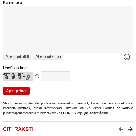
Komentārs
Pievienot bildi
Pievienot video
Drošības kods
Stingri aizliegts iAuto.lv publicētos materiālus izmantot, kopēt vai reproducēt citos
interneta portālos, masu informācijas līdzekļos vai kā citādi rīkoties ar iAuto.lv
publicētajiem materiāliem bez rakstiskas EON SIA atļaujas saņemšanas.
CITI RAKSTI