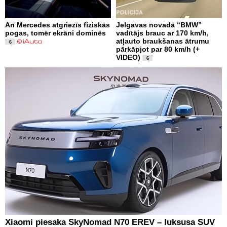
Arī Mercedes atgriezīs fiziskās
Jelgavas novadā “BMW”
pogas, tomēr ekrāni dominēs
vadītājs brauc ar 170 km/h,
atļauto braukšanas ātrumu
6
pārkāpjot par 80 km/h (+
VIDEO)
6
Xiaomi piesaka SkyNomad N70 EREV – luksusa SUV