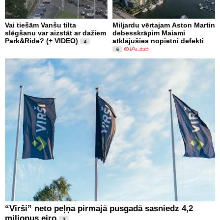
Vai tiešām Vanšu tilta
Miljardu vērtajam Aston Martin
slēgšanu var aizstāt ar dažiem
debesskrāpim Maiami
Park&Ride? (+ VIDEO)
atklājušies nopietni defekti
4
6
“Virši” neto peļņa pirmajā pusgadā sasniedz 4,2
miljonus eiro
3