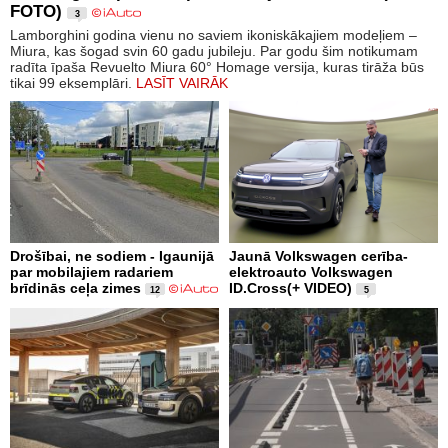
FOTO)
3
Lamborghini godina vienu no saviem ikoniskākajiem modeļiem –
Miura, kas šogad svin 60 gadu jubileju. Par godu šim notikumam
radīta īpaša Revuelto Miura 60° Homage versija, kuras tirāža būs
tikai 99 eksemplāri.
LASĪT VAIRĀK
Drošībai, ne sodiem - Igaunijā
Jaunā Volkswagen cerība-
par mobilajiem radariem
elektroauto Volkswagen
brīdinās ceļa zimes
ID.Cross(+ VIDEO)
12
5