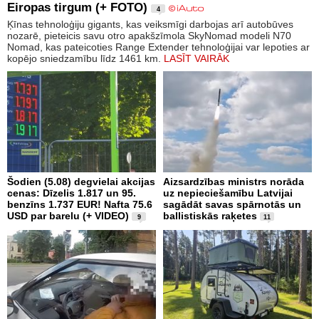
Eiropas tirgum (+ FOTO)
4
Ķīnas tehnoloģiju gigants, kas veiksmīgi darbojas arī autobūves
nozarē, pieteicis savu otro apakšzīmola SkyNomad modeli N70
Nomad, kas pateicoties Range Extender tehnoloģijai var lepoties ar
kopējo sniedzamību līdz 1461 km.
LASĪT VAIRĀK
Šodien (5.08) degvielai akcijas
Aizsardzības ministrs norāda
cenas: Dīzelis 1.817 un 95.
uz nepieciešamību Latvijai
benzīns 1.737 EUR! Nafta 75.6
sagādāt savas spārnotās un
USD par barelu (+ VIDEO)
ballistiskās raķetes
9
11