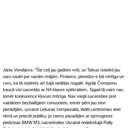
Jānis Vorobjovs: “Šie ceļi jau gadiem mīti, un Talsus noteikti jau
varu saukt par savām mājām. Protams, pieredze ir ļoti vērtīga un
ceru, ka tā noderēs arī šajā nedēļas nogalē. Agrāk Čempionu
kausā visi sacentās ar N4 klases spēkratiem. Tagad tā vairs nav,
tomēr konkurence kļuvusi milzīga. Nav viegli sacensties pret
vairākiem bezbailīgiem censoņiem, tomēr pērn jau sevi
pierādījām, uzvarot Lietuvas čempionātā, tādēļ centīsimies ieiet
ritmā un priecēt publiku, jo ziemu pavadījām ar aizmugures
piedziņas BMW M3, sacenšoties Ukrainā notiekošajā Rally