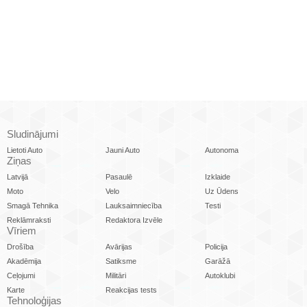
Sludinājumi
Lietoti Auto
Jauni Auto
Autonoma
Ziņas
Latvijā
Pasaulē
Izklaide
Moto
Velo
Uz Ūdens
Smagā Tehnika
Lauksaimniecība
Testi
Reklāmraksti
Redaktora Izvēle
Vīriem
Drošība
Avārijas
Policija
Akadēmija
Satiksme
Garāžā
Ceļojumi
Militāri
Autoklubi
Karte
Reakcijas tests
Tehnoloģijas