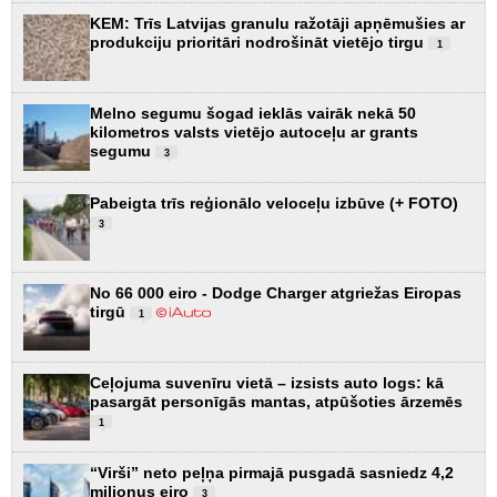
KEM: Trīs Latvijas granulu ražotāji apņēmušies ar
produkciju prioritāri nodrošināt vietējo tirgu
1
Melno segumu šogad ieklās vairāk nekā 50
kilometros valsts vietējo autoceļu ar grants
segumu
3
Pabeigta trīs reģionālo veloceļu izbūve (+ FOTO)
3
No 66 000 eiro - Dodge Charger atgriežas Eiropas
tirgū
1
Ceļojuma suvenīru vietā – izsists auto logs: kā
pasargāt personīgās mantas, atpūšoties ārzemēs
1
“Virši” neto peļņa pirmajā pusgadā sasniedz 4,2
miljonus eiro
3