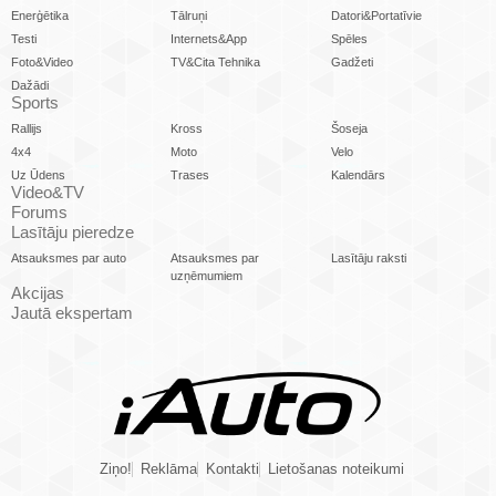
Enerģētika
Tālruņi
Datori&Portatīvie
Testi
Internets&App
Spēles
Foto&Video
TV&Cita Tehnika
Gadžeti
Dažādi
Sports
Rallijs
Kross
Šoseja
4x4
Moto
Velo
Uz Ūdens
Trases
Kalendārs
Video&TV
Forums
Lasītāju pieredze
Atsauksmes par auto
Atsauksmes par
Lasītāju raksti
uzņēmumiem
Akcijas
Jautā ekspertam
Ziņo!
Reklāma
Kontakti
Lietošanas noteikumi