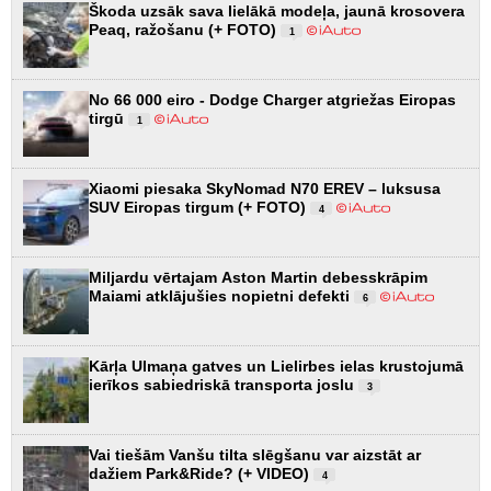
Škoda uzsāk sava lielākā modeļa, jaunā krosovera
Peaq, ražošanu (+ FOTO)
1
No 66 000 eiro - Dodge Charger atgriežas Eiropas
tirgū
1
Xiaomi piesaka SkyNomad N70 EREV – luksusa
SUV Eiropas tirgum (+ FOTO)
4
Miljardu vērtajam Aston Martin debesskrāpim
Maiami atklājušies nopietni defekti
6
Kārļa Ulmaņa gatves un Lielirbes ielas krustojumā
ierīkos sabiedriskā transporta joslu
3
Vai tiešām Vanšu tilta slēgšanu var aizstāt ar
dažiem Park&Ride? (+ VIDEO)
4