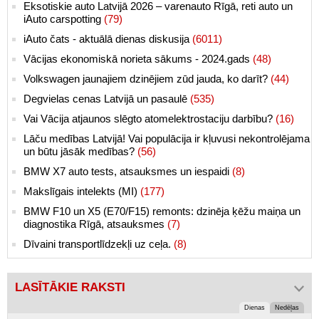
Eksotiskie auto Latvijā 2026 – varenauto Rīgā, reti auto un
iAuto carspotting
(79)
iAuto čats - aktuālā dienas diskusija
(6011)
Vācijas ekonomiskā norieta sākums - 2024.gads
(48)
Volkswagen jaunajiem dzinējiem zūd jauda, ko darīt?
(44)
Degvielas cenas Latvijā un pasaulē
(535)
Vai Vācija atjaunos slēgto atomelektrostaciju darbību?
(16)
Lāču medības Latvijā! Vai populācija ir kļuvusi nekontrolējama
un būtu jāsāk medības?
(56)
BMW X7 auto tests, atsauksmes un iespaidi
(8)
Makslīgais intelekts (MI)
(177)
BMW F10 un X5 (E70/F15) remonts: dzinēja ķēžu maiņa un
diagnostika Rīgā, atsauksmes
(7)
Dīvaini transportlīdzekļi uz ceļa.
(8)
LASĪTĀKIE RAKSTI
Dienas
Nedēļas