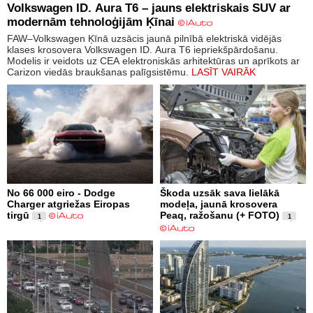
Volkswagen ID. Aura T6 – jauns elektriskais SUV ar
modernām tehnoloģijām Ķīnai
FAW–Volkswagen Ķīnā uzsācis jaunā pilnībā elektriskā vidējās
klases krosovera Volkswagen ID. Aura T6 iepriekšpārdošanu.
Modelis ir veidots uz CEA elektroniskās arhitektūras un aprīkots ar
Carizon viedās braukšanas palīgsistēmu.
LASĪT VAIRĀK
No 66 000 eiro - Dodge
Škoda uzsāk sava lielākā
Charger atgriežas Eiropas
modeļa, jaunā krosovera
tirgū
Peaq, ražošanu (+ FOTO)
1
1