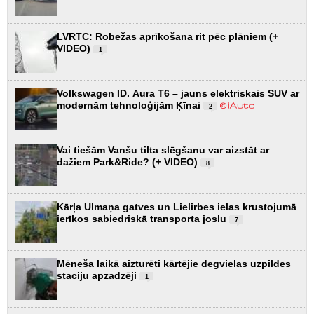
LVRTC: Robežas aprīkošana rit pēc plāniem (+
VIDEO)
1
Volkswagen ID. Aura T6 – jauns elektriskais SUV ar
modernām tehnoloģijām Ķīnai
2
Vai tiešām Vanšu tilta slēgšanu var aizstāt ar
dažiem Park&Ride? (+ VIDEO)
8
Kārļa Ulmaņa gatves un Lielirbes ielas krustojumā
ierīkos sabiedriskā transporta joslu
7
Mēneša laikā aizturēti kārtējie degvielas uzpildes
staciju apzadzēji
1