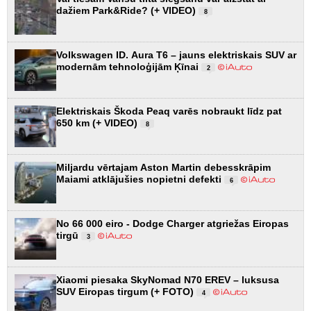
dažiem Park&Ride? (+ VIDEO)
8
Volkswagen ID. Aura T6 – jauns elektriskais SUV ar
modernām tehnoloģijām Ķīnai
2
Elektriskais Škoda Peaq varēs nobraukt līdz pat
650 km (+ VIDEO)
8
Miljardu vērtajam Aston Martin debesskrāpim
Maiami atklājušies nopietni defekti
6
No 66 000 eiro - Dodge Charger atgriežas Eiropas
tirgū
3
Xiaomi piesaka SkyNomad N70 EREV – luksusa
SUV Eiropas tirgum (+ FOTO)
4