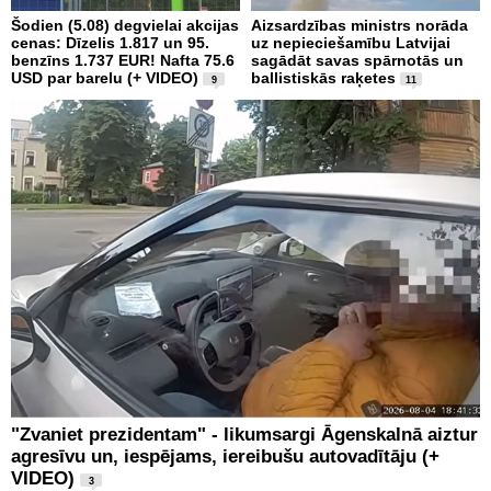
Šodien (5.08) degvielai akcijas
Aizsardzības ministrs norāda
cenas: Dīzelis 1.817 un 95.
uz nepieciešamību Latvijai
benzīns 1.737 EUR! Nafta 75.6
sagādāt savas spārnotās un
USD par barelu (+ VIDEO)
ballistiskās raķetes
9
11
"Zvaniet prezidentam" - likumsargi Āgenskalnā aiztur
agresīvu un, iespējams, iereibušu autovadītāju (+
VIDEO)
3