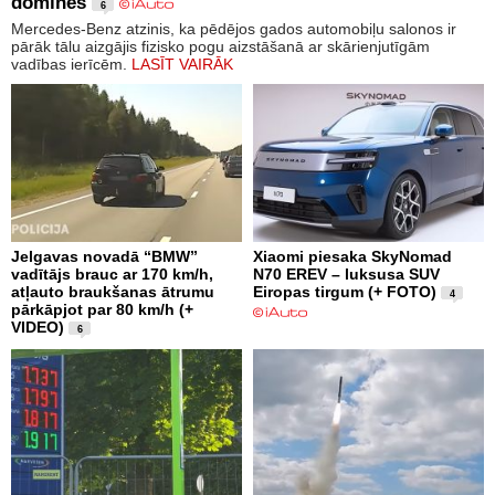
dominēs
6
Mercedes-Benz atzinis, ka pēdējos gados automobiļu salonos ir
pārāk tālu aizgājis fizisko pogu aizstāšanā ar skārienjutīgām
vadības ierīcēm.
LASĪT VAIRĀK
Jelgavas novadā “BMW”
Xiaomi piesaka SkyNomad
vadītājs brauc ar 170 km/h,
N70 EREV – luksusa SUV
atļauto braukšanas ātrumu
Eiropas tirgum (+ FOTO)
4
pārkāpjot par 80 km/h (+
VIDEO)
6