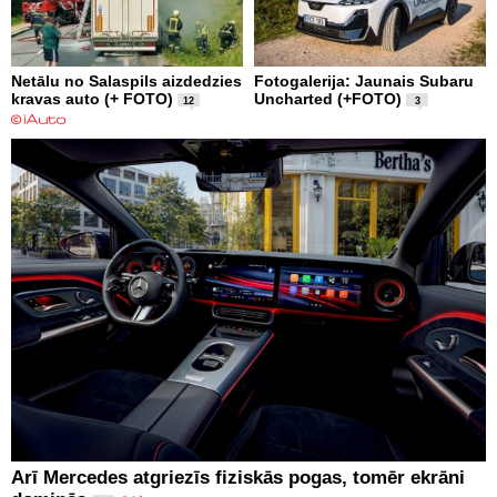
Netālu no Salaspils aizdedzies
Fotogalerija: Jaunais Subaru
kravas auto (+ FOTO)
Uncharted (+FOTO)
12
3
Arī Mercedes atgriezīs fiziskās pogas, tomēr ekrāni