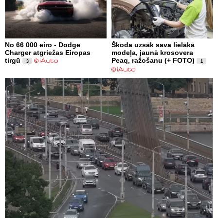
No 66 000 eiro - Dodge
Škoda uzsāk sava lielākā
Charger atgriežas Eiropas
modeļa, jaunā krosovera
tirgū
Peaq, ražošanu (+ FOTO)
3
1