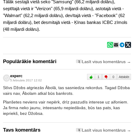
Tālāk sestajā vietā seko "Samsung" (66,2 miljardi dolāru),
septītajā vietā ir "Verizon" (65,9 miljardi dolāru), astotajā vietā -
"Walmart" (62,2 miljardi dolāru), devītajā vietā - "Facebook" (62
miljardi dolāru), bet desmitajā vietā - Ķīnas bankas ICBC zīmols
(48 miljardi dolāru).
Populārākie komentāri
Lasīt visus komentārus →
1
experc
1
0
Atbildēt
5.februāris 2017 12:02
Stīvs Džobs atgriezās Ābolā, tas sasniedza rekordus. Tagad Džoba
vairs nav, Ābolam atkal būs bankrots.
Planšetes neviens vair nepērk, drīz paszudīs interese uz aifoniem.
Ja firma neko jaunu, inteesantu nepiedāvās, būs tas pats, kas
iepriekš, bez Džobsa.
Tavs komentārs
Lasīt visus komentārus →
1