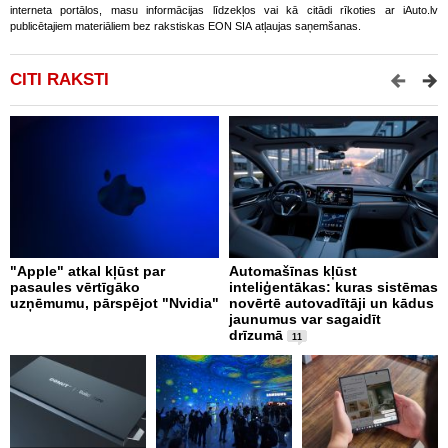
interneta portālos, masu informācijas līdzekļos vai kā citādi rīkoties ar iAuto.lv
publicētajiem materiāliem bez rakstiskas EON SIA atļaujas saņemšanas.
CITI RAKSTI
"Apple" atkal kļūst par
Automašīnas kļūst
I
pasaules vērtīgāko
inteliģentākas: kuras sistēmas
d
uzņēmumu, pārspējot "Nvidia"
novērtē autovadītāji un kādus
t
jaunumus var sagaidīt
drīzumā
11
K
j