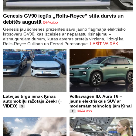
Genesis GV90 iegūs „Rolls-Royce” stila durvis un
debitēs augustā
Genesis jau šomēnes prezentēs savu jauno flagmaņa elektrisko
krosoveru GV90, kas izcelsies ar neparastu risinājumu –
aizmugurējām durvīm, kuras atveras pretējā virzienā, līdzīgi kā
Rolls-Royce Cullinan un Ferrari Purosangue.
LASĪT VAIRĀK
Latvijas tirgū ienāk Ķīnas
Volkswagen ID. Aura T6 –
automobiļu ražotājs Zeekr (+
jauns elektriskais SUV ar
VIDEO)
modernām tehnoloģijām Ķīnai
5
2