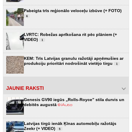
Pabeigta trīs reģionālo veloceļu izbūve (+ FOTO)
6
LVRTC: Robežas aprīkošana rit pēc plāniem (+
VIDEO)
1
KEM: Trīs Latvijas granulu ražotāji apņēmušies ar
produkciju prioritāri nodrošināt vietējo tirgu
1
JAUNIE RAKSTI
Genesis GV90 iegūs „Rolls-Royce” stila durvis un
debitēs augustā
Latvijas tirgū ienāk Ķīnas automobiļu ražotājs
Zeekr (+ VIDEO)
5