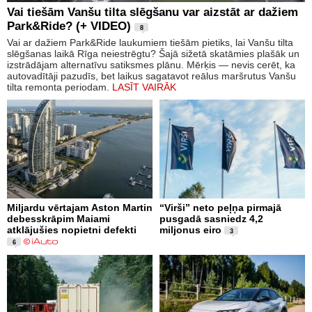
Vai tiešām Vanšu tilta slēgšanu var aizstāt ar dažiem
Park&Ride? (+ VIDEO)
8
Vai ar dažiem Park&Ride laukumiem tiešām pietiks, lai Vanšu tilta
slēgšanas laikā Rīga neiestrēgtu? Šajā sižetā skatāmies plašāk un
izstrādājam alternatīvu satiksmes plānu. Mērķis — nevis cerēt, ka
autovadītāji pazudīs, bet laikus sagatavot reālus maršrutus Vanšu
tilta remonta periodam.
LASĪT VAIRĀK
Miljardu vērtajam Aston Martin
“Virši” neto peļņa pirmajā
debesskrāpim Maiami
pusgadā sasniedz 4,2
atklājušies nopietni defekti
miljonus eiro
3
6