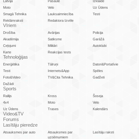
Latvijā
Pasaulē
Izklaide
Moto
Velo
Uz Ūdens
Smagā Tehnika
Lauksaimniecība
Testi
Reklāmraksti
Redaktora Izvēle
Vīriem
Drošība
Avārijas
Policija
Akadēmija
Satiksme
Garāžā
Ceļojumi
Militāri
Autoklubi
Karte
Reakcijas tests
Tehnoloģijas
Enerģētika
Tālruņi
Datori&Portatīvie
Testi
Internets&App
Spēles
Foto&Video
TV&Cita Tehnika
Gadžeti
Dažādi
Sports
Rallijs
Kross
Šoseja
4x4
Moto
Velo
Uz Ūdens
Trases
Kalendārs
Video&TV
Forums
Lasītāju pieredze
Atsauksmes par auto
Atsauksmes par
Lasītāju raksti
uzņēmumiem