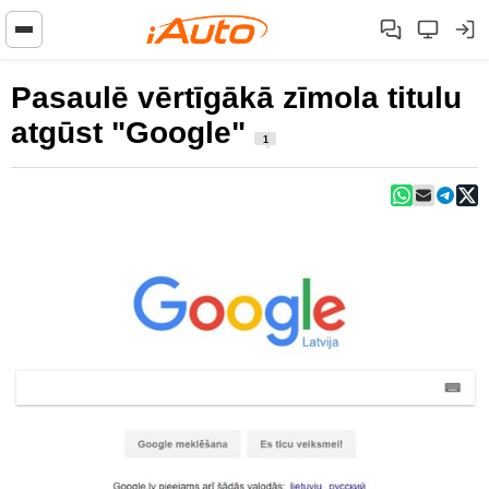
Pasaulē vērtīgākā zīmola titulu
atgūst "Google"
1