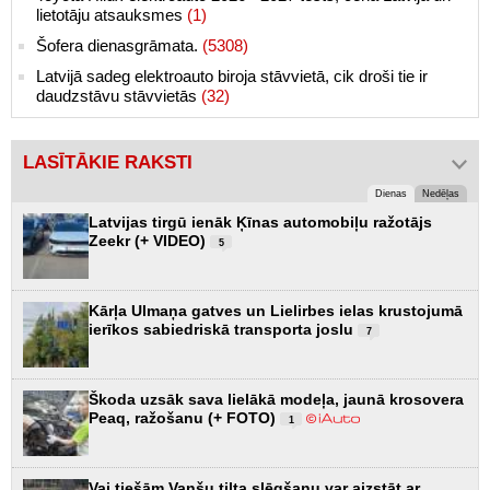
lietotāju atsauksmes
(1)
Šofera dienasgrāmata.
(5308)
Latvijā sadeg elektroauto biroja stāvvietā, cik droši tie ir
daudzstāvu stāvvietās
(32)
LASĪTĀKIE RAKSTI
Dienas
Nedēļas
Latvijas tirgū ienāk Ķīnas automobiļu ražotājs
Zeekr (+ VIDEO)
5
Kārļa Ulmaņa gatves un Lielirbes ielas krustojumā
ierīkos sabiedriskā transporta joslu
7
Škoda uzsāk sava lielākā modeļa, jaunā krosovera
Peaq, ražošanu (+ FOTO)
1
Vai tiešām Vanšu tilta slēgšanu var aizstāt ar