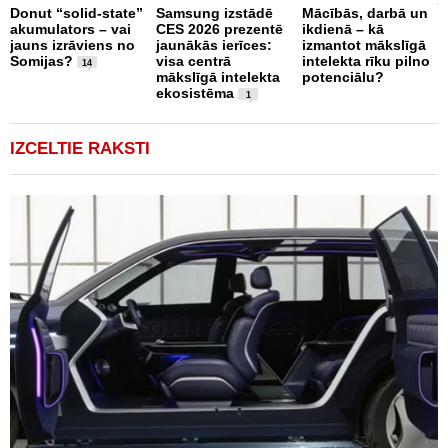
Donut “solid-state”
Samsung izstādē
Mācībās, darbā un
n
akumulators – vai
CES 2026 prezentē
ikdienā – kā
t
jauns izrāviens no
jaunākās ierīces:
izmantot mākslīgā
Somijas?
visa centrā
intelekta rīku pilno
14
mākslīgā intelekta
potenciālu?
ekosistēma
1
IZCELTIE RAKSTI