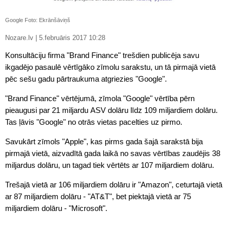
Google Foto: Ekrānšāviņš
Nozare.lv | 5.februāris 2017 10:28
Konsultāciju firma "Brand Finance" trešdien publicēja savu
ikgadējo pasaulē vērtīgāko zīmolu sarakstu, un tā pirmajā vietā
pēc sešu gadu pārtraukuma atgriezies "Google".
"Brand Finance" vērtējumā, zīmola "Google" vērtība pērn
pieaugusi par 21 miljardu ASV dolāru līdz 109 miljardiem dolāru.
Tas ļāvis "Google" no otrās vietas pacelties uz pirmo.
Savukārt zīmols "Apple", kas pirms gada šajā sarakstā bija
pirmajā vietā, aizvadītā gada laikā no savas vērtības zaudējis 38
miljardus dolāru, un tagad tiek vērtēts ar 107 miljardiem dolāru.
Trešajā vietā ar 106 miljardiem dolāru ir "Amazon", ceturtajā vietā
ar 87 miljardiem dolāru - "AT&T", bet piektajā vietā ar 75
miljardiem dolāru - "Microsoft".