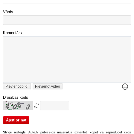
Vārds
Komentārs
Pievienot bildi
Pievienot video
Drošības kods
Stingri aizliegts iAuto.lv publicētos materiālus izmantot, kopēt vai reproducēt citos