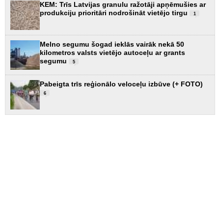
KEM: Trīs Latvijas granulu ražotāji apņēmušies ar
produkciju prioritāri nodrošināt vietējo tirgu
1
Melno segumu šogad ieklās vairāk nekā 50
kilometros valsts vietējo autoceļu ar grants
segumu
5
Pabeigta trīs reģionālo veloceļu izbūve (+ FOTO)
6