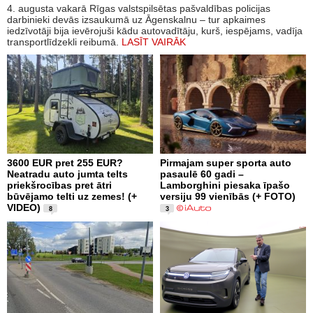
4. augusta vakarā Rīgas valstspilsētas pašvaldības policijas
darbinieki devās izsaukumā uz Āgenskalnu – tur apkaimes
iedzīvotāji bija ievērojuši kādu autovadītāju, kurš, iespējams, vadīja
transportlīdzekli reibumā.
LASĪT VAIRĀK
3600 EUR pret 255 EUR?
Pirmajam super sporta auto
Neatradu auto jumta telts
pasaulē 60 gadi –
priekšrocības pret ātri
Lamborghini piesaka īpašo
būvējamo telti uz zemes! (+
versiju 99 vienībās (+ FOTO)
VIDEO)
8
3