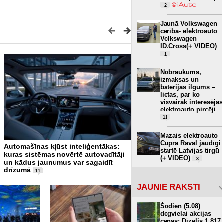
2
Jaunā Volkswagen
cerība- elektroauto
Volkswagen
ID.Cross(+ VIDEO)
1
Nobraukums,
izmaksas un
baterijas ilgums –
lietas, par ko
visvairāk interesēja
elektroauto pircēji
11
Mazais elektroauto
Cupra Raval jaudīgi
Automašīnas kļūst inteliģentākas:
Ilgtspējīga inovācija – digi
startē Latvijas tirgū
kuras sistēmas novērtē autovadītāji
papīrs, kas izskatās teju kā
(+ VIDEO)
3
un kādus jaunumus var sagaidīt
drīzumā
11
JAUNIE RAKSTI
Šodien (5.08)
degvielai akcijas
cenas: Dīzelis 1.817