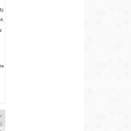
5)
ā,
uz
ta