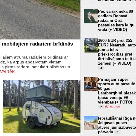
1
Pēc vairāk nekā 80
gadiem Donavā
redzami Otrā
pasaules kara kuģu
vraki (+ VIDEO)
3600 EUR pret 255
r mobilajiem radariem brīdinās
EUR? Neatradu auto
jumta telts
priekšrocības pret
ilajiem ātruma radariem brīdinās ar
ātri būvējamo telti 
edz, ka ārpus apdzīvotām vietām
zemes! (+ VIDEO)
s pirms radara, savukārt pilsētās un
4
 VAIRĀK
Pirmajam super
sporta auto pasaulē
60 gadi –
Lamborghini piesak
īpašo versiju 99
vienībās (+ FOTO)
2
Iebraukšanai Rīgā n
Jelgavas puses
atvērs jaunuzbūvēto
pārvadu
4