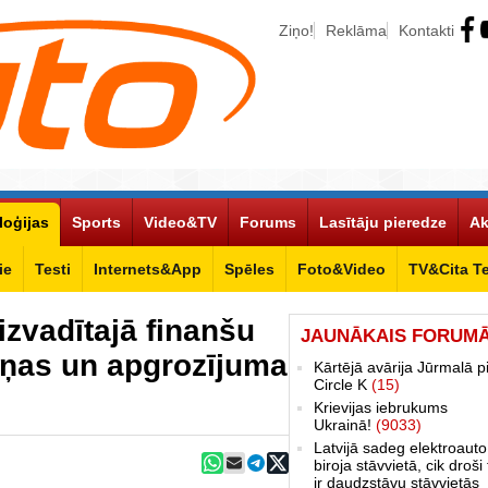
Ziņo!
Reklāma
Kontakti
loģijas
Sports
Video&TV
Forums
Lasītāju pieredze
Ak
ie
Testi
Internets&App
Spēles
Foto&Video
TV&Cita T
izvadītajā finanšu
JAUNĀKAIS FORUM
ļņas un apgrozījuma
Kārtējā avārija Jūrmalā p
Circle K
(15)
Krievijas iebrukums
Ukrainā!
(9033)
Latvijā sadeg elektroauto
biroja stāvvietā, cik droši 
ir daudzstāvu stāvvietās