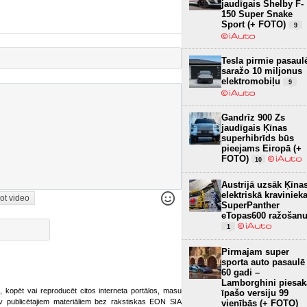
jaudīgais Shelby F-
150 Super Snake
Sport (+ FOTO)
9
Tesla pirmie pasaul
saražo 10 miljonus
elektromobiļu
9
Gandrīz 900 Zs
jaudīgais Ķīnas
superhibrīds būs
pieejams Eiropā (+
FOTO)
10
Austrijā uzsāk Ķīna
elektriskā kraviniek
ot video
SuperPanther
eTopas600 ražošan
1
Pirmajam super
sporta auto pasaulē
60 gadi –
Lamborghini piesak
ot, kopēt vai reproducēt citos interneta portālos, masu
īpašo versiju 99
o.lv publicētajiem materiāliem bez rakstiskas EON SIA
vienībās (+ FOTO)