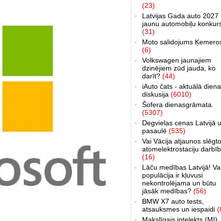
(23)
Latvijas Gada auto 2027 
jaunu automobiļu konkur
(31)
Moto salidojums Ķemero
(6)
Volkswagen jaunajiem
dzinējiem zūd jauda, ko
darīt?
(44)
iAuto čats - aktuālā dien
diskusija
(6010)
Šofera dienasgrāmata.
(5307)
Degvielas cenas Latvijā 
pasaulē
(535)
Vai Vācija atjaunos slēgt
atomelektrostaciju darbī
(16)
Lāču medības Latvijā! Va
populācija ir kļuvusi
nekontrolējama un būtu
jāsāk medības?
(56)
BMW X7 auto tests,
atsauksmes un iespaidi
(
Makslīgais intelekts (MI)