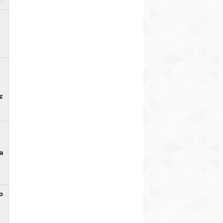
uz
a
o