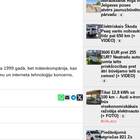
Iebraukšanai Rīgā n
Jelgavas puses
atvērs jaunuzbūvēto
pārvadu
4
Elektriskais Škoda
Peaq varēs nobrauk
līdz pat 650 km (+
VIDEO)
8
3600 EUR pret 255
EUR? Neatradu auto
jumta telts
priekšrocības pret
nāta 1999.gadā, bet māteskompānija, kas
ātri būvējamo telti 
u un interneta tehnoloģiju koncerns,
zemes! (+ VIDEO)
4
Tikai 12,8 kWh uz
100 km – Audi e-tro
būs
visekonomiskākais
ražotāja elektroauto
(+ FOTO)
2
Piedāvājumā
atgriežas 821 Zs