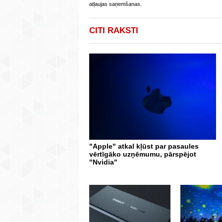
atļaujas saņemšanas.
CITI RAKSTI
"Apple" atkal kļūst par pasaules
vērtīgāko uzņēmumu, pārspējot
"Nvidia"