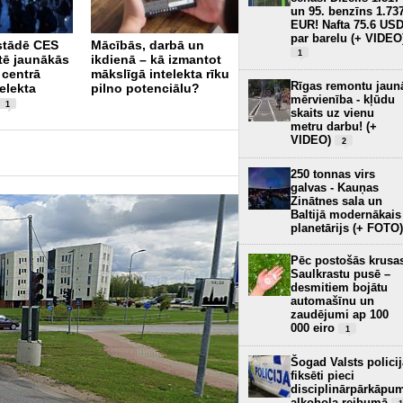
un 95. benzīns 1.73
Kāpēc cilvēki joprojām
EUR! Nafta 75.6 US
atbilstoši nenodod
par barelu (+ VIDEO
stādē CES
Mācībās, darbā un
nolietotu tehniku?
19
1
tē jaunākās
ikdienā – kā izmantot
a centrā
mākslīgā intelekta rīku
Rīgas remontu jaun
elekta
pilno potenciālu?
mērvienība - kļūdu
1
skaits uz vienu
metru darbu! (+
VIDEO)
2
250 tonnas virs
galvas - Kauņas
Zinātnes sala un
Baltijā modernākais
planetārijs (+ FOTO)
Pēc postošās krusa
Saulkrastu pusē –
desmitiem bojātu
automašīnu un
zaudējumi ap 100
000 eiro
1
Šogad Valsts policij
fiksēti pieci
disciplinārpārkāpu
alkohola reibumā