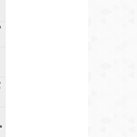
ē
s
a
u
a