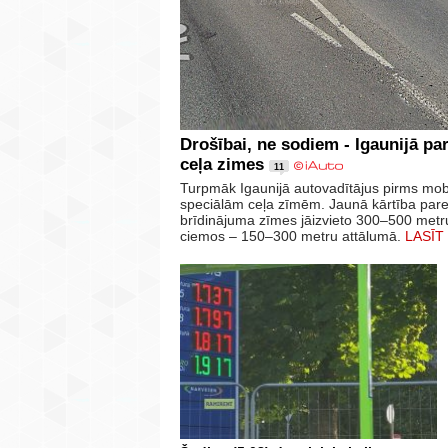
Drošībai, ne sodiem - Igaunijā pa
ceļa zimes
11
Turpmāk Igaunijā autovadītājus pirms mob
speciālām ceļa zīmēm. Jaunā kārtība par
brīdinājuma zīmes jāizvieto 300–500 metru
ciemos – 150–300 metru attālumā.
LASĪT