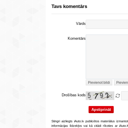
Tavs komentārs
Vārds
Komentārs
Pievienot bildi
Pievien
Drošības kods
Stingri aizliegts iAuto.lv publicētos materiālus izmant
informācijas līdzekļos vai kā citādi rīkoties ar iAut