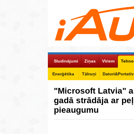
Sludinājumi
Ziņas
Vīriem
Tehno
Enerģētika
Tālruņi
Datori&Portatīv
"Microsoft Latvia" a
gadā strādāja ar pe
pieaugumu