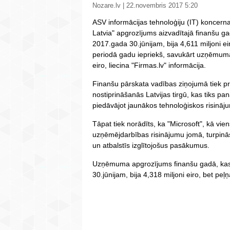
Nozare.lv | 22.novembris 2017 5:20
ASV informācijas tehnoloģiju (IT) koncerna "
Latvia" apgrozījums aizvadītajā finanšu gad
2017.gada 30.jūnijam, bija 4,611 miljoni ei
periodā gadu iepriekš, savukārt uzņēmum
eiro, liecina "Firmas.lv" informācija.
Finanšu pārskata vadības ziņojumā tiek pr
nostiprināšanās Latvijas tirgū, kas tiks pa
piedāvājot jaunākos tehnoloģiskos risin
Tāpat tiek norādīts, ka "Microsoft", kā vie
uzņēmējdarbības risinājumu jomā, turpinās
un atbalstīs izglītojošus pasākumus.
Uzņēmuma apgrozījums finanšu gadā, kas i
30.jūnijam, bija 4,318 miljoni eiro, bet peļ