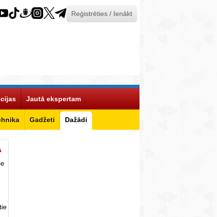
Reģistrēties / Ienākt
cijas
Jautā ekspertam
ehnika
Gadžeti
Dažādi
Ā
ie
tie