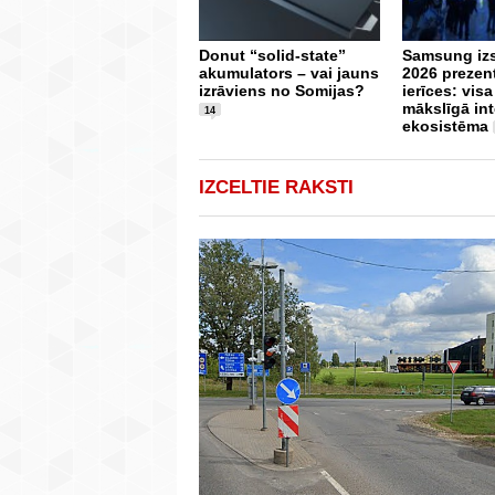
Donut “solid-state”
Samsung iz
akumulators – vai jauns
2026 prezen
izrāviens no Somijas?
ierīces: vis
mākslīgā int
14
ekosistēma
IZCELTIE RAKSTI