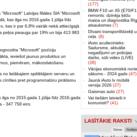
(177)
BMW F10 un X5 (E70/F1
Microsoft" Latvijas filiāles SIA "Microsoft
remonts: dzinēja ķēžu
ā, kas ilga no 2016.gada 1.jūlija līdz
maiņa un diagnostika Rīg
atsauksmes
(7)
ro, kas ir par 6,8% vairāk nekā attiecīgajā
Dīvaini transportlīdzekļi 
a peļņa pieauga par 19% un bija 413 983
ceļa.
(8)
iAuto aculiecinieks:
Sadursme, aktuālie
ognozēta "Microsoft" pozīciju
negadījumi un policijas
nākta, ieviešot jaunus produktus un
darbs, sūti video (LIVE)
(28)
ājumus, piemēram, mākoņdatošanu.
Vācijas ekonomiskā norie
ns no lielākajiem spēlētājiem serveru un
sākums - 2024.gads
(47)
 cīnīties pret programmatūru pirātismu
Jaunā iAuto.lv mobilā
versija 2026
(27)
Gaismas auto
(27)
lga no 2015.gada 1.jūlija līdz 2016.gada
Vai tiešām latvieši ir
komunisti?
(41)
ņa - 347 758 eiro.
LASĪTĀKIE RAKSTI
Dienas
Nedēļas