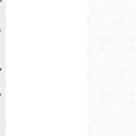
o
t
uz
n