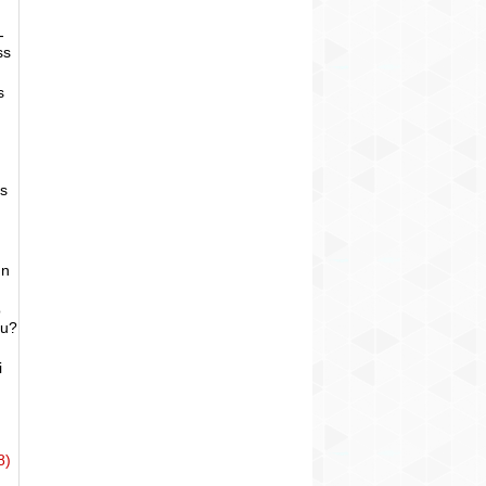
-
ss
s
as
un
o
bu?
i
8)