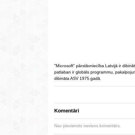
"Microsoft" pārstāvniecība Latvijā ir dibi
patlaban ir globāls programmu, pakalpojum
dibināta ASV 1975.gadā.
Komentāri
Nav pievienots neviens komentārs.