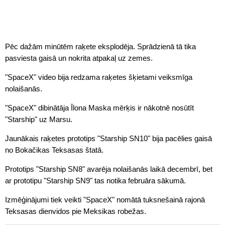
Pēc dažām minūtēm raķete eksplodēja. Sprādzienā tā tika
pasviesta gaisā un nokrita atpakaļ uz zemes.
"SpaceX" video bija redzama raķetes šķietami veiksmīga
nolaišanās.
"SpaceX" dibinātāja Īlona Maska mērķis ir nākotnē nosūtīt
"Starship" uz Marsu.
Jaunākais raķetes prototips "Starship SN10" bija pacēlies gaisā
no Bokačikas Teksasas štatā.
Prototips "Starship SN8" avarēja nolaišanās laikā decembrī, bet
ar prototipu "Starship SN9" tas notika februāra sākumā.
Izmēģinājumi tiek veikti "SpaceX" nomātā tuksnešainā rajonā
Teksasas dienvidos pie Meksikas robežas.