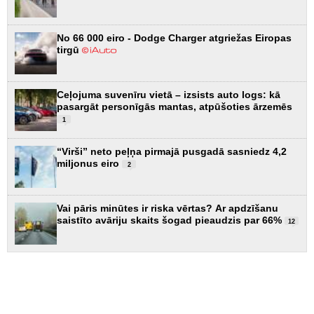
No 66 000 eiro - Dodge Charger atgriežas Eiropas
tirgū
Ceļojuma suvenīru vietā – izsists auto logs: kā
pasargāt personīgās mantas, atpūšoties ārzemēs
1
“Virši” neto peļņa pirmajā pusgadā sasniedz 4,2
miljonus eiro
2
Vai pāris minūtes ir riska vērtas? Ar apdzīšanu
saistīto avāriju skaits šogad pieaudzis par 66%
12