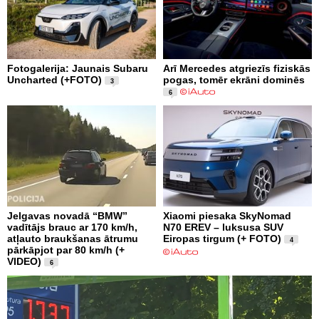
Fotogalerija: Jaunais Subaru
Arī Mercedes atgriezīs fiziskās
Uncharted (+FOTO)
pogas, tomēr ekrāni dominēs
3
6
Jelgavas novadā “BMW”
Xiaomi piesaka SkyNomad
vadītājs brauc ar 170 km/h,
N70 EREV – luksusa SUV
atļauto braukšanas ātrumu
Eiropas tirgum (+ FOTO)
4
pārkāpjot par 80 km/h (+
VIDEO)
6