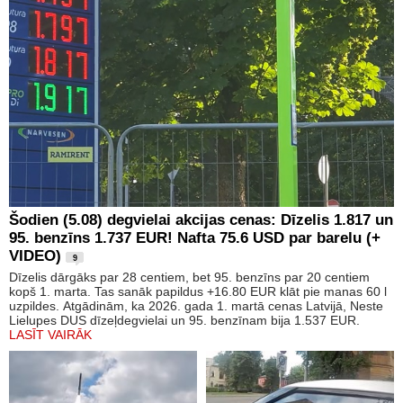
Šodien (5.08) degvielai akcijas cenas: Dīzelis 1.817 un
95. benzīns 1.737 EUR! Nafta 75.6 USD par barelu (+
VIDEO)
9
Dīzelis dārgāks par 28 centiem, bet 95. benzīns par 20 centiem
kopš 1. marta. Tas sanāk papildus +16.80 EUR klāt pie manas 60 l
uzpildes. Atgādinām, ka 2026. gada 1. martā cenas Latvijā, Neste
Lielupes DUS dīzeļdegvielai un 95. benzīnam bija 1.537 EUR.
LASĪT VAIRĀK