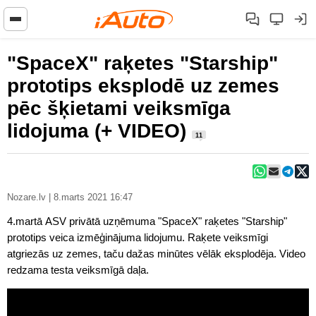
"SpaceX" raķetes "Starship"
prototips eksplodē uz zemes
pēc šķietami veiksmīga
lidojuma (+ VIDEO)
11
Nozare.lv | 8.marts 2021 16:47
4.martā ASV privātā uzņēmuma "SpaceX" raķetes "Starship"
prototips veica izmēģinājuma lidojumu. Raķete veiksmīgi
atgriezās uz zemes, taču dažas minūtes vēlāk eksplodēja. Video
redzama testa veiksmīgā daļa.