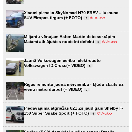
Xiaomi piesaka SkyNomad N70 EREV – luksusa
SUV Eiropas tirgum (+ FOTO)
4
Miljardu vērtajam Aston Martin debesskrāpim
Maiami atklājušies nopietni defekti
6
Jaunā Volkswagen cerība- elektroauto
Volkswagen ID.Cross(+ VIDEO)
5
Rīgas remontu jaunā mērvienība - kļūdu skaits uz
vienu metru darbu! (+ VIDEO)
7
Piedāvājumā atgriežas 821 Zs jaudīgais Shelby F-
150 Super Snake Sport (+ FOTO)
9
Šodien (5.08) degvielai akcijas cenas: Dīzelis