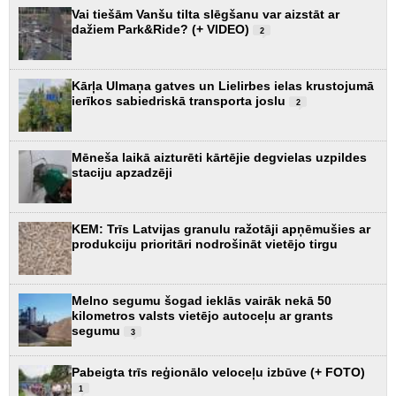
Vai tiešām Vanšu tilta slēgšanu var aizstāt ar
dažiem Park&Ride? (+ VIDEO)
2
Kārļa Ulmaņa gatves un Lielirbes ielas krustojumā
ierīkos sabiedriskā transporta joslu
2
Mēneša laikā aizturēti kārtējie degvielas uzpildes
staciju apzadzēji
KEM: Trīs Latvijas granulu ražotāji apņēmušies ar
produkciju prioritāri nodrošināt vietējo tirgu
Melno segumu šogad ieklās vairāk nekā 50
kilometros valsts vietējo autoceļu ar grants
segumu
3
Pabeigta trīs reģionālo veloceļu izbūve (+ FOTO)
1