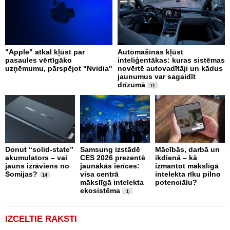
"Apple" atkal kļūst par
Automašīnas kļūst
I
pasaules vērtīgāko
inteliģentākas: kuras sistēmas
d
uzņēmumu, pārspējot "Nvidia"
novērtē autovadītāji un kādus
t
jaunumus var sagaidīt
drīzumā
11
K
j
Donut “solid-state”
Samsung izstādē
Mācībās, darbā un
n
akumulators – vai
CES 2026 prezentē
ikdienā – kā
t
jauns izrāviens no
jaunākās ierīces:
izmantot mākslīgā
Somijas?
visa centrā
intelekta rīku pilno
14
mākslīgā intelekta
potenciālu?
ekosistēma
1
IZCELTIE RAKSTI