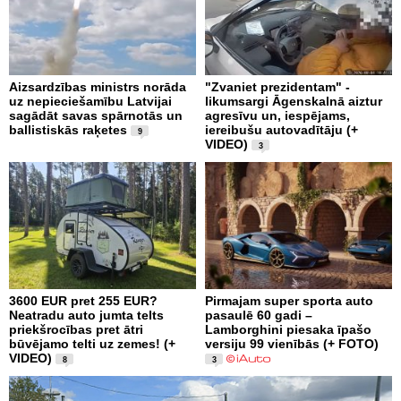
Aizsardzības ministrs norāda
"Zvaniet prezidentam" -
uz nepieciešamību Latvijai
likumsargi Āgenskalnā aiztur
sagādāt savas spārnotās un
agresīvu un, iespējams,
ballistiskās raķetes
iereibušu autovadītāju (+
9
VIDEO)
3
3600 EUR pret 255 EUR?
Pirmajam super sporta auto
Neatradu auto jumta telts
pasaulē 60 gadi –
priekšrocības pret ātri
Lamborghini piesaka īpašo
būvējamo telti uz zemes! (+
versiju 99 vienībās (+ FOTO)
VIDEO)
8
3