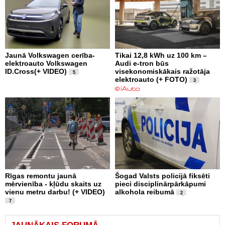
Jaunā Volkswagen cerība-
Tikai 12,8 kWh uz 100 km –
elektroauto Volkswagen
Audi e-tron būs
ID.Cross(+ VIDEO)
visekonomiskākais ražotāja
5
elektroauto (+ FOTO)
3
Rīgas remontu jaunā
Šogad Valsts policijā fiksēti
mērvienība - kļūdu skaits uz
pieci disciplinārpārkāpumi
vienu metru darbu! (+ VIDEO)
alkohola reibumā
2
7