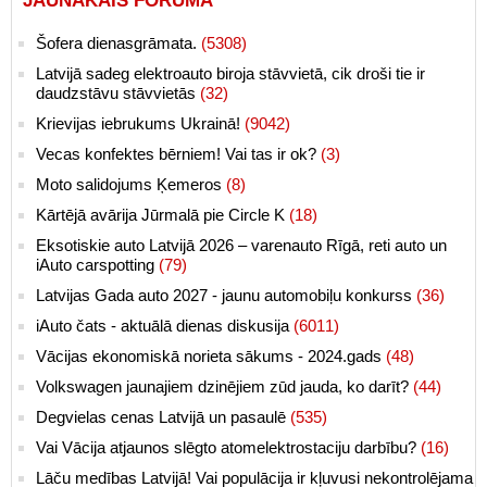
JAUNĀKAIS FORUMĀ
Šofera dienasgrāmata.
(5308)
Latvijā sadeg elektroauto biroja stāvvietā, cik droši tie ir
daudzstāvu stāvvietās
(32)
Krievijas iebrukums Ukrainā!
(9042)
Vecas konfektes bērniem! Vai tas ir ok?
(3)
Moto salidojums Ķemeros
(8)
Kārtējā avārija Jūrmalā pie Circle K
(18)
Eksotiskie auto Latvijā 2026 – varenauto Rīgā, reti auto un
iAuto carspotting
(79)
Latvijas Gada auto 2027 - jaunu automobiļu konkurss
(36)
iAuto čats - aktuālā dienas diskusija
(6011)
Vācijas ekonomiskā norieta sākums - 2024.gads
(48)
Volkswagen jaunajiem dzinējiem zūd jauda, ko darīt?
(44)
Degvielas cenas Latvijā un pasaulē
(535)
Vai Vācija atjaunos slēgto atomelektrostaciju darbību?
(16)
Lāču medības Latvijā! Vai populācija ir kļuvusi nekontrolējama