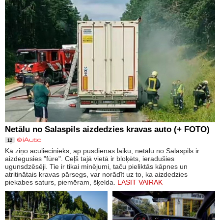
Netālu no Salaspils aizdedzies kravas auto (+ FOTO)
12
Kā ziņo aculiecinieks, ap pusdienas laiku, netālu no Salaspils ir
aizdegusies "fūre". Ceļš tajā vietā ir bloķēts, ieradušies
ugunsdzēsēji. Tie ir tikai minējumi, taču pieliktās kāpnes un
atritinātais kravas pārsegs, var norādīt uz to, ka aizdedzies
piekabes saturs, piemēram, šķelda.
LASĪT VAIRĀK