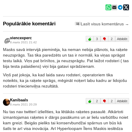
Populārākie komentāri
Lasīt visus komentārus →
11
viencexperc
3
2
Atbildēt
8.marts 2021 21:42
Masks savā intervijā pieminēja, ka neman nebija plānots, ka raķete
neuzsprāgs. Tas tika paredzēts un tas ir normāli, ka viņas sprāgst
testu laikā. Viņs pat brīnītos, ja neuzsprāgtu. Pat laižot rodsteri ( tas
bija testa palaidiens) viņi bija gatavi sprādzienam.
Viņš pat jokoja, ka kad laida savu rodsteri, operatoriem tika
noteikts, ka ja raķete sprāgs, mēgināt noķert labu kadru ar lidojošu
rodsteri triecienviļņa rezultātā.
Kanibaals
2
2
Atbildēt
8.marts 2021 20:29
Nu tas nav twitterī izlielīties, ka lētākās raķetes pasaulē. Atkārtoti
izmantojamas raķetes ir dārgs pasākums un ar lielu varbūtību noiet
kam greizi. Beigās pieliks tai konservbundžai spārnus un būs kā
šatls te arī visa inovācija. Arī Hyperloopam Īlens Maskis ieslēdza