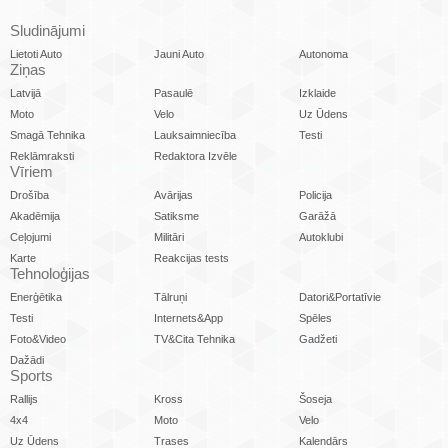
Sludinājumi
Lietoti Auto
Jauni Auto
Autonoma
Ziņas
Latvijā
Pasaulē
Izklaide
Moto
Velo
Uz Ūdens
Smagā Tehnika
Lauksaimniecība
Testi
Reklāmraksti
Redaktora Izvēle
Vīriem
Drošība
Avārijas
Policija
Akadēmija
Satiksme
Garāžā
Ceļojumi
Militāri
Autoklubi
Karte
Reakcijas tests
Tehnoloģijas
Enerģētika
Tālruņi
Datori&Portatīvie
Testi
Internets&App
Spēles
Foto&Video
TV&Cita Tehnika
Gadžeti
Dažādi
Sports
Rallijs
Kross
Šoseja
4x4
Moto
Velo
Uz Ūdens
Trases
Kalendārs