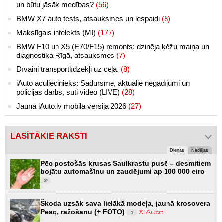
un būtu jāsāk medības?
(56)
BMW X7 auto tests, atsauksmes un iespaidi
(8)
Makslīgais intelekts (MI)
(177)
BMW F10 un X5 (E70/F15) remonts: dzinēja ķēžu maiņa un
diagnostika Rīgā, atsauksmes
(7)
Dīvaini transportlīdzekļi uz ceļa.
(8)
iAuto aculiecinieks: Sadursme, aktuālie negadījumi un
policijas darbs, sūti video (LIVE)
(28)
Jaunā iAuto.lv mobilā versija 2026
(27)
LASĪTĀKIE RAKSTI
Dienas
Nedēļas
Pēc postošās krusas Saulkrastu pusē – desmitiem
bojātu automašīnu un zaudējumi ap 100 000 eiro
2
Škoda uzsāk sava lielākā modeļa, jaunā krosovera
Peaq, ražošanu (+ FOTO)
1