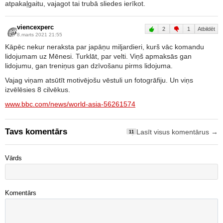
atpakaļgaitu, vajagot tai trubā sliedes ierīkot.
viencexperc
2
1
Atbildēt
8.marts 2021 21:55
Kāpēc nekur neraksta par japāņu miljardieri, kurš vāc komandu
lidojumam uz Mēnesi. Turklāt, par velti. Viņš apmaksās gan
lidojumu, gan treniņus gan dzīvošanu pirms lidojuma.
Vajag viņam atsūtīt motivējošu vēstuli un fotogrāfiju. Un viņs
izvēlēsies 8 cilvēkus.
www.bbc.com/news/world-asia-56261574
Tavs komentārs
Lasīt visus komentārus →
11
Vārds
Komentārs