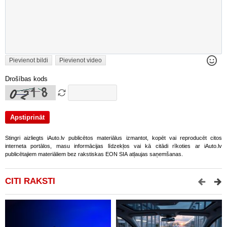
Pievienot bildi
Pievienot video
Drošības kods
Stingri aizliegts iAuto.lv publicētos materiālus izmantot, kopēt vai reproducēt citos
interneta portālos, masu informācijas līdzekļos vai kā citādi rīkoties ar iAuto.lv
publicētajiem materiāliem bez rakstiskas EON SIA atļaujas saņemšanas.
CITI RAKSTI