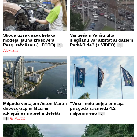
Škoda uzsāk sava lielākā
Vai tiešām Vanšu tilta
modeļa, jaunā krosovera
slēgšanu var aizstāt ar dažiem
Peaq, ražošanu (+ FOTO)
Park&Ride? (+ VIDEO)
1
2
Miljardu vērtajam Aston Martin
“Virši” neto peļņa pirmajā
debesskrāpim Maiami
pusgadā sasniedz 4,2
atklājušies nopietni defekti
miljonus eiro
2
6