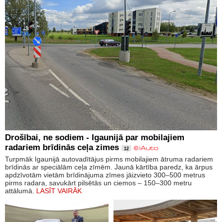
Drošībai, ne sodiem - Igaunijā par mobilajiem
radariem brīdinās ceļa zimes
12
Turpmāk Igaunijā autovadītājus pirms mobilajiem ātruma radariem
brīdinās ar speciālām ceļa zīmēm. Jaunā kārtība paredz, ka ārpus
apdzīvotām vietām brīdinājuma zīmes jāizvieto 300–500 metrus
pirms radara, savukārt pilsētās un ciemos – 150–300 metru
attālumā.
LASĪT VAIRĀK