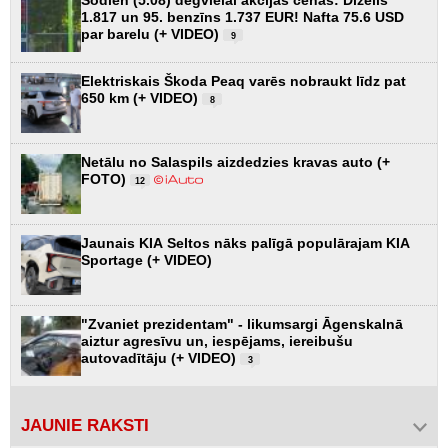
1.817 un 95. benzīns 1.737 EUR! Nafta 75.6 USD
par barelu (+ VIDEO)
9
Elektriskais Škoda Peaq varēs nobraukt līdz pat
650 km (+ VIDEO)
8
Netālu no Salaspils aizdedzies kravas auto (+
FOTO)
12
Jaunais KIA Seltos nāks palīgā populārajam KIA
Sportage (+ VIDEO)
"Zvaniet prezidentam" - likumsargi Āgenskalnā
aiztur agresīvu un, iespējams, iereibušu
autovadītāju (+ VIDEO)
3
JAUNIE RAKSTI