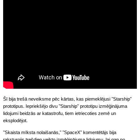
Šī bija trešā neveiksme pēc kārtas, kas piemeklējusi "Starship"
prototipus. Iepriekšējo divu "Starship" prototipu izmēģinājuma
lidojumi beidzās ar katastrofu, tiem ietriecoties zemē un
eksplodējot.
"Skaista mīksta nolaišanās," "SpaceX" komentētājs bija
raksturojis trešdien veikto izmēģinājuma lidojumu, lai gan no