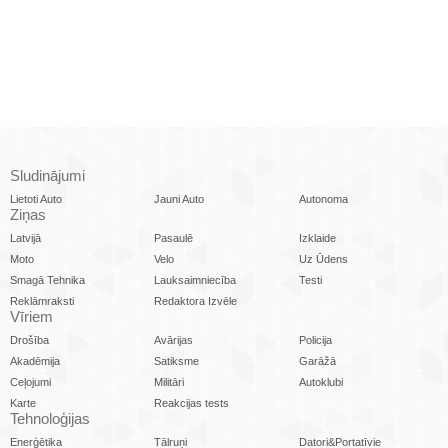
Sludinājumi
Lietoti Auto
Jauni Auto
Autonoma
Ziņas
Latvijā
Pasaulē
Izklaide
Moto
Velo
Uz Ūdens
Smagā Tehnika
Lauksaimniecība
Testi
Reklāmraksti
Redaktora Izvēle
Vīriem
Drošība
Avārijas
Policija
Akadēmija
Satiksme
Garāžā
Ceļojumi
Militāri
Autoklubi
Karte
Reakcijas tests
Tehnoloģijas
Enerģētika
Tālruņi
Datori&Portatīvie