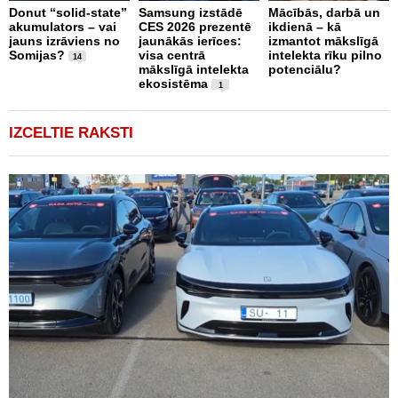
Donut “solid-state”
Samsung izstādē
Mācībās, darbā un
n
akumulators – vai
CES 2026 prezentē
ikdienā – kā
t
jauns izrāviens no
jaunākās ierīces:
izmantot mākslīgā
Somijas?
visa centrā
intelekta rīku pilno
14
mākslīgā intelekta
potenciālu?
ekosistēma
1
IZCELTIE RAKSTI