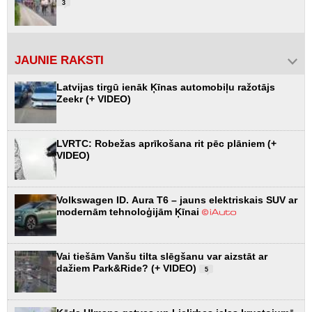
3
JAUNIE RAKSTI
Latvijas tirgū ienāk Ķīnas automobiļu ražotājs
Zeekr (+ VIDEO)
LVRTC: Robežas aprīkošana rit pēc plāniem (+
VIDEO)
Volkswagen ID. Aura T6 – jauns elektriskais SUV ar
modernām tehnoloģijām Ķīnai
Vai tiešām Vanšu tilta slēgšanu var aizstāt ar
dažiem Park&Ride? (+ VIDEO)
5