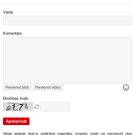
Vārds
Komentārs
Pievienot bildi
Pievienot video
Drošības kods
Stingri aizliegts iAuto.lv publicētos materiālus izmantot, kopēt vai reproducēt citos