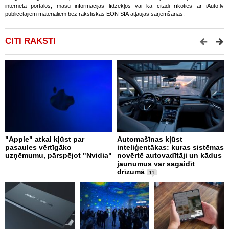
interneta portālos, masu informācijas līdzekļos vai kā citādi rīkoties ar iAuto.lv
publicētajiem materiāliem bez rakstiskas EON SIA atļaujas saņemšanas.
CITI RAKSTI
"Apple" atkal kļūst par
Automašīnas kļūst
I
pasaules vērtīgāko
inteliģentākas: kuras sistēmas
d
uzņēmumu, pārspējot "Nvidia"
novērtē autovadītāji un kādus
t
jaunumus var sagaidīt
drīzumā
11
K
j