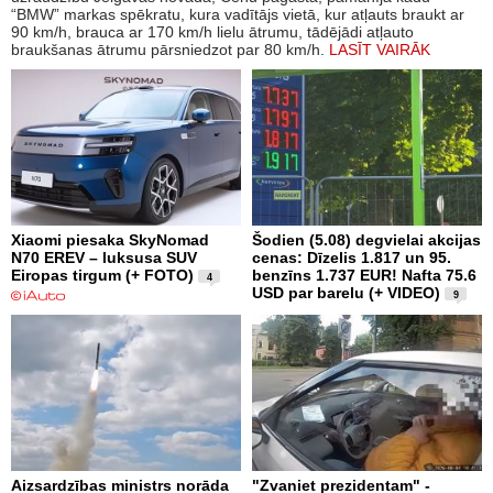
“BMW” markas spēkratu, kura vadītājs vietā, kur atļauts braukt ar
90 km/h, brauca ar 170 km/h lielu ātrumu, tādējādi atļauto
braukšanas ātrumu pārsniedzot par 80 km/h.
LASĪT VAIRĀK
Xiaomi piesaka SkyNomad
Šodien (5.08) degvielai akcijas
N70 EREV – luksusa SUV
cenas: Dīzelis 1.817 un 95.
Eiropas tirgum (+ FOTO)
benzīns 1.737 EUR! Nafta 75.6
4
USD par barelu (+ VIDEO)
9
Aizsardzības ministrs norāda
"Zvaniet prezidentam" -