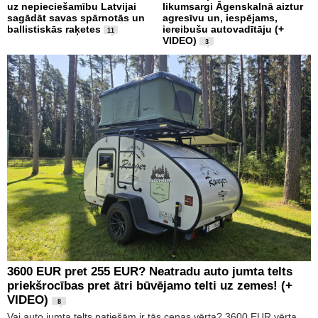
uz nepieciešamību Latvijai
likumsargi Āgenskalnā aiztur
sagādāt savas spārnotās un
agresīvu un, iespējams,
ballistiskās raķetes
iereibušu autovadītāju (+
11
VIDEO)
3
3600 EUR pret 255 EUR? Neatradu auto jumta telts
priekšrocības pret ātri būvējamo telti uz zemes! (+
VIDEO)
8
Vai auto jumta telts patiešām ir tās cenas vērta? 3600 EUR vērta