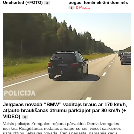
Uncharted (+FOTO)
pogas, tomēr ekrāni dominēs
3
6
Jelgavas novadā “BMW” vadītājs brauc ar 170 km/h,
atļauto braukšanas ātrumu pārkāpjot par 80 km/h (+
VIDEO)
6
Valsts policijas Zemgales reģiona pārvaldes Dienvidzemgales
iecirkņa Reaģēšanas nodaļas amatpersonas, veicot satiksmes
uzraudzību Jelgavas novadā, Cenu pagastā, pamanīja kādu