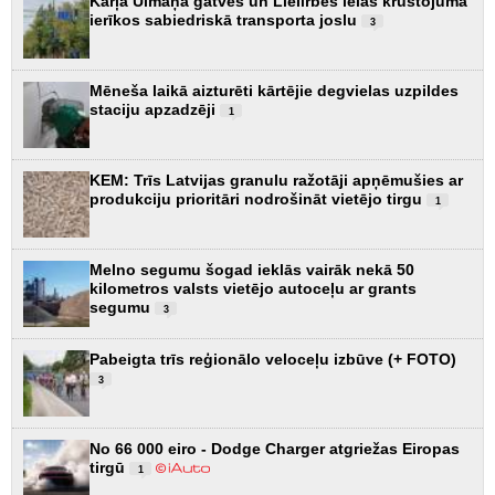
Kārļa Ulmaņa gatves un Lielirbes ielas krustojumā
ierīkos sabiedriskā transporta joslu
3
Mēneša laikā aizturēti kārtējie degvielas uzpildes
staciju apzadzēji
1
KEM: Trīs Latvijas granulu ražotāji apņēmušies ar
produkciju prioritāri nodrošināt vietējo tirgu
1
Melno segumu šogad ieklās vairāk nekā 50
kilometros valsts vietējo autoceļu ar grants
segumu
3
Pabeigta trīs reģionālo veloceļu izbūve (+ FOTO)
3
No 66 000 eiro - Dodge Charger atgriežas Eiropas
tirgū
1