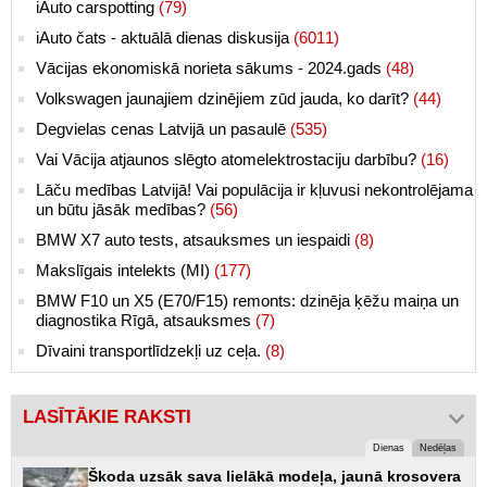
iAuto carspotting
(79)
iAuto čats - aktuālā dienas diskusija
(6011)
Vācijas ekonomiskā norieta sākums - 2024.gads
(48)
Volkswagen jaunajiem dzinējiem zūd jauda, ko darīt?
(44)
Degvielas cenas Latvijā un pasaulē
(535)
Vai Vācija atjaunos slēgto atomelektrostaciju darbību?
(16)
Lāču medības Latvijā! Vai populācija ir kļuvusi nekontrolējama
un būtu jāsāk medības?
(56)
BMW X7 auto tests, atsauksmes un iespaidi
(8)
Makslīgais intelekts (MI)
(177)
BMW F10 un X5 (E70/F15) remonts: dzinēja ķēžu maiņa un
diagnostika Rīgā, atsauksmes
(7)
Dīvaini transportlīdzekļi uz ceļa.
(8)
LASĪTĀKIE RAKSTI
Dienas
Nedēļas
Škoda uzsāk sava lielākā modeļa, jaunā krosovera