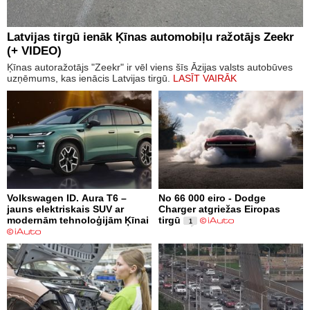
Latvijas tirgū ienāk Ķīnas automobiļu ražotājs Zeekr
(+ VIDEO)
Ķīnas autoražotājs "Zeekr" ir vēl viens šīs Āzijas valsts autobūves
uzņēmums, kas ienācis Latvijas tirgū.
LASĪT VAIRĀK
Volkswagen ID. Aura T6 –
No 66 000 eiro - Dodge
jauns elektriskais SUV ar
Charger atgriežas Eiropas
modernām tehnoloģijām Ķīnai
tirgū
1