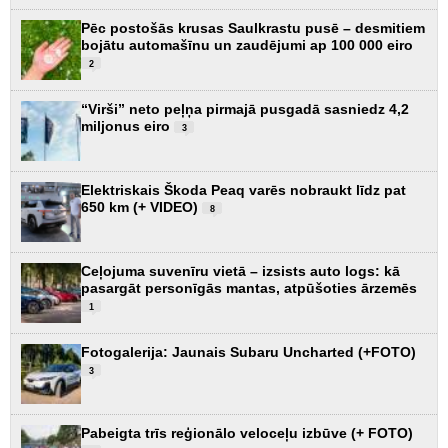
Pēc postošās krusas Saulkrastu pusē – desmitiem
bojātu automašīnu un zaudējumi ap 100 000 eiro
2
“Virši” neto peļņa pirmajā pusgadā sasniedz 4,2
miljonus eiro
3
Elektriskais Škoda Peaq varēs nobraukt līdz pat
650 km (+ VIDEO)
8
Ceļojuma suvenīru vietā – izsists auto logs: kā
pasargāt personīgās mantas, atpūšoties ārzemēs
1
Fotogalerija: Jaunais Subaru Uncharted (+FOTO)
3
Pabeigta trīs reģionālo veloceļu izbūve (+ FOTO)