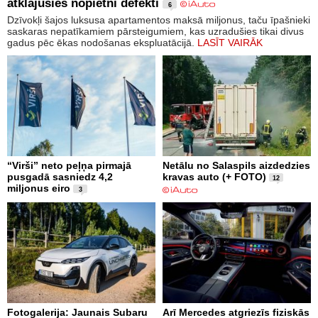
atklājušies nopietni defekti
6
Dzīvokļi šajos luksusa apartamentos maksā miljonus, taču īpašnieki
saskaras nepatīkamiem pārsteigumiem, kas uzradušies tikai divus
gadus pēc ēkas nodošanas ekspluatācijā.
LASĪT VAIRĀK
“Virši” neto peļņa pirmajā
Netālu no Salaspils aizdedzies
pusgadā sasniedz 4,2
kravas auto (+ FOTO)
12
miljonus eiro
3
Fotogalerija: Jaunais Subaru
Arī Mercedes atgriezīs fiziskās