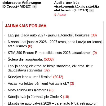
elektroauto Volkswagen
Audi e-tron būs
ID.Cross(+ VIDEO)
visekonomiskākais ražotāja
5
elektroauto (+ FOTO)
3
JAUNĀKAIS FORUMĀ
Latvijas Gada auto 2027 - jaunu automobiļu konkurss
(39)
Nissan Leaf jaunais 2026 - 2027 tests, cena Latvijā un lietotāju
atsauksmes
(0)
KTM 390 Enduro R motocikla tests 2026, atsauksmes
(0)
Šofera dienasgrāmata.
(5308)
Latvijā sadeg elektroauto biroja stāvvietā, cik droši tie ir
daudzstāvu stāvvietās
(32)
Krievijas iebrukums Ukrainā!
(9042)
Vecas konfektes bērniem! Vai tas ir ok?
(3)
Moto salidojums Ķemeros
(8)
Kārtējā avārija Jūrmalā pie Circle K
(18)
Eksotiskie auto Latvijā 2026 – varenauto Rīgā, reti auto un