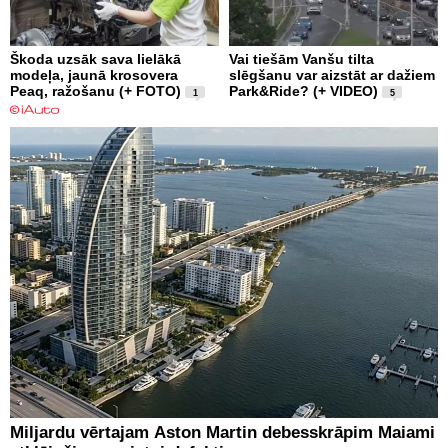
Škoda uzsāk sava lielākā
Vai tiešām Vanšu tilta
modeļa, jaunā krosovera
slēgšanu var aizstāt ar dažiem
Peaq, ražošanu (+ FOTO)
Park&Ride? (+ VIDEO)
1
5
Miljardu vērtajam Aston Martin debesskrāpim Maiami