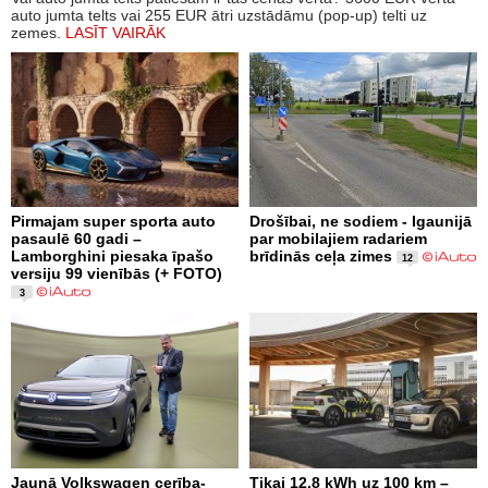
auto jumta telts vai 255 EUR ātri uzstādāmu (pop-up) telti uz
zemes.
LASĪT VAIRĀK
Pirmajam super sporta auto
Drošībai, ne sodiem - Igaunijā
pasaulē 60 gadi –
par mobilajiem radariem
Lamborghini piesaka īpašo
brīdinās ceļa zimes
12
versiju 99 vienībās (+ FOTO)
3
Jaunā Volkswagen cerība-
Tikai 12,8 kWh uz 100 km –