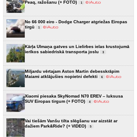
Peaq, ražošanu (+ FOTO)
1
No 66 000 eiro - Dodge Charger atgriežas Eiropas
tirgū
1
Kārļa Ulmaņa gatves un Lielirbes ielas krustojumā
ierīkos sabiedriskā transporta joslu
3
Miljardu vērtajam Aston Martin debesskrāpim
Maiami atklājušies nopietni defekti
6
Xiaomi piesaka SkyNomad N70 EREV – luksusa
SUV Eiropas tirgum (+ FOTO)
4
Vai tiešām Vanšu tilta slēgšanu var aizstāt ar
dažiem Park&Ride? (+ VIDEO)
5