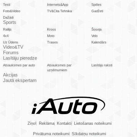
Testi
Internets&App
Spēles
Foto&Video
TV&Cita Tehnika
Gadžeti
Dažādi
Sports
Rallijs
Kross
Šoseja
4x4
Moto
Velo
Uz Ūdens
Trases
Kalendārs
Video&TV
Forums
Lasītāju pieredze
Atsauksmes par auto
Atsauksmes par
Lasītāju raksti
uzņēmumiem
Akcijas
Jautā ekspertam
Ziņo!
Reklāma
Kontakti
Lietošanas noteikumi
Privātuma noteikumi
Sīkdatņu noteikumi