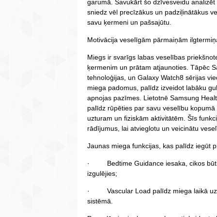
garumā. Savukārt šo dzīvesveidu analizēt 
sniedz vēl precīzākus un padziļinātākus ve
savu ķermeni un pašsajūtu.
Motivācija veselīgām pārmaiņām ilgtermiņ
Miegs ir svarīgs labas veselības priekšnot
ķermenim un prātam atjaunoties. Tāpēc S
tehnoloģijas, un Galaxy Watch8 sērijas vi
miega padomus, palīdz izveidot labāku gul
apnojas pazīmes. Lietotnē Samsung Health 
palīdz rūpēties par savu veselību kopumā
uzturam un fiziskām aktivitātēm. Šīs funkci
rādījumus, lai atvieglotu un veicinātu ves
Jaunas miega funkcijas, kas palīdz iegūt p
· Bedtime Guidance iesaka, cikos būtu vis
izgulējies;
· Vascular Load palīdz miega laikā uzra
sistēmā.