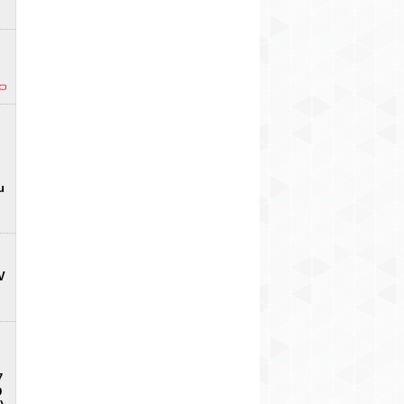
u
V
7
D