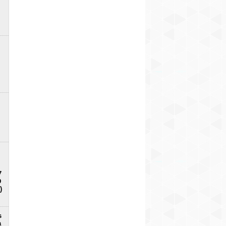
7
D
)
s
a