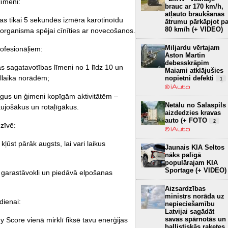
līmeni:
brauc ar 170 km/h,
atļauto braukšanas
as tikai 5 sekundēs izmēra karotinoīdu
ātrumu pārkāpjot pa
80 km/h (+ VIDEO)
i organisma spējai cīnīties ar novecošanos.
Miljardu vērtajam
rofesionāļiem:
Aston Martin
debesskrāpim
sagatavotības līmeni no 1 līdz 10 un
Maiami atklājušies
āllaika norādēm;
nopietni defekti
1
gus un ģimeni kopīgām aktivitātēm –
Netālu no Salaspils
aujošākus un rotaļīgākus.
aizdedzies kravas
auto (+ FOTO
2
zīvē:
ūst pārāk augsts, lai vari laikus
Jaunais KIA Seltos
nāks palīgā
populārajam KIA
Sportage (+ VIDEO)
garastāvokli un piedāvā elpošanas
Aizsardzības
ministrs norāda uz
dienai:
nepieciešamību
Latvijai sagādāt
savas spārnotās un
Score vienā mirklī fiksē tavu enerģijas
ballistiskās raķetes