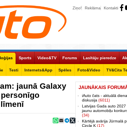
Ziņo!
Reklāma
Kontakti
loģijas
Sports
Video&TV
Forums
Lasītāju pieredze
Ak
ie
Testi
Internets&App
Spēles
Foto&Video
TV&Cita T
ņam: jaunā Galaxy
JAUNĀKAIS FORUM
 personīgo
iAuto čats - aktuālā dien
diskusija
(6011)
līmenī
Latvijas Gada auto 2027 
jaunu automobiļu konkur
(34)
Kārtējā avārija Jūrmalā p
Circle K
(17)