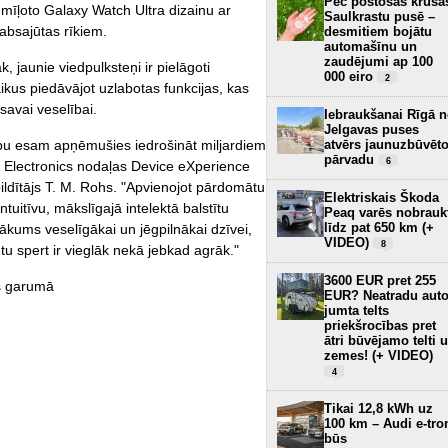
Pēc postošās krusa
iemīļoto Galaxy Watch Ultra dizainu ar
Saulkrastu pusē –
absajūtas rīkiem.
desmitiem bojātu
automašīnu un
zaudējumi ap 100
 jaunie viedpulksteņi ir pielāgoti
000 eiro
2
kus piedāvājot uzlabotas funkcijas, kas
 savai veselībai.
Iebraukšanai Rīgā 
Jelgavas puses
ību esam apņēmušies iedrošināt miljardiem
atvērs jaunuzbūvēt
pārvadu
6
g Electronics nodaļas Device eXperience
ildītājs T. M. Rohs. "Apvienojot pārdomātu
Elektriskais Škoda
ntuitīvu, mākslīgajā intelektā balstītu
Peaq varēs nobrauk
līdz pat 650 km (+
 sākums veselīgākai un jēgpilnākai dzīvei,
VIDEO)
8
ūtu spert ir vieglāk nekā jebkad agrāk."
3600 EUR pret 255
as garumā
EUR? Neatradu aut
jumta telts
priekšrocības pret
ātri būvējamo telti 
zemes! (+ VIDEO)
4
Tikai 12,8 kWh uz
100 km – Audi e-tro
būs