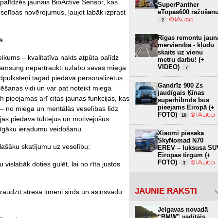
palīdzēs jaunais BioActive Sensor, kas
SuperPanther
selības novērojumus, ļaujot labāk izprast
eTopas600 ražošan
2
Rīgas remontu jaun
ā
mērvienība - kļūdu
skaits uz vienu
eikums – kvalitatīva nakts atpūta palīdz
metru darbu! (+
VIDEO)
amsung nepārtraukti uzlabo savas miega
7
edpulksteņi tagad piedāvā personalizētus
Gandrīz 900 Zs
ēšanas vidi un var pat noteikt miega
jaudīgais Ķīnas
pieejamas arī citas jaunas funkcijas, kas
superhibrīds būs
pieejams Eiropā (+
 – no miega un mentālās veselības līdz
FOTO)
10
jas piedāvā tūlītējus un motivējošus
elīgāku ieradumu veidošanu.
Xiaomi piesaka
SkyNomad N70
lašāku skatījumu uz veselību:
EREV – luksusa SU
Eiropas tirgum (+
FOTO)
labāk doties gulēt, lai no rīta justos
3
JAUNIE RAKSTI
udzīt stresa līmeni sirds un asinsvadu
Jelgavas novadā
“BMW” vadītājs