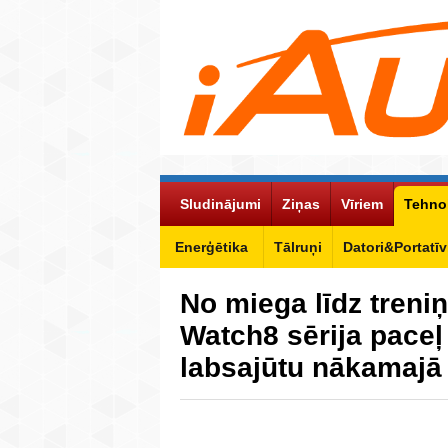
Sludinājumi
Ziņas
Vīriem
Tehno
Enerģētika
Tālruņi
Datori&Portatīv
No miega līdz treni
Watch8 sērija paceļ
labsajūtu nākamajā 