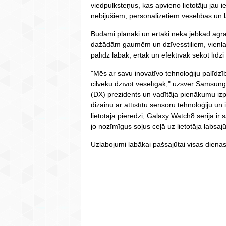
viedpulksteņus, kas apvieno lietotāju jau 
nebijušiem, personalizētiem veselības un l
Būdami plānāki un ērtāki nekā jebkad agrāk,
dažādām gaumēm un dzīvesstiliem, vienlai
palīdz labāk, ērtāk un efektīvāk sekot līdzi
"Mēs ar savu inovatīvo tehnoloģiju palīdz
cilvēku dzīvot veselīgāk," uzsver Samsun
(DX) prezidents un vadītāja pienākumu izp
dizainu ar attīstītu sensoru tehnoloģiju un i
lietotāja pieredzi, Galaxy Watch8 sērija ir
jo nozīmīgus soļus ceļā uz lietotāja labsaj
Uzlabojumi labākai pašsajūtai visas dien