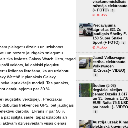
visekonomiskākais
ražotāja elektroauto
(+ FOTO)
3
Piedāvājumā
atgriežas 821 Zs
jaudīgais Shelby F-
150 Super Snake
Sport (+ FOTO)
9
ībām pielāgotu dizainu un uzlabotas
fortu un nozarē jaudīgāko sniegumu.
Jaunā Volkswagen
iz tika ieviests Galaxy Watch Ultra, tagad
cerība- elektroauto
paši veidots, lai dabiski piegulētu
Volkswagen
ID.Cross(+ VIDEO)
 ērtu ikdienas lietošanā, kā arī uzlabotu
4
laxy Watch8 ir plānākais Galaxy
 nekā iepriekšējie modeļi. Tas panākts,
Šodien (5.08)
inot detaļu apjomu par 30 %.
degvielai akcijas
cenas: Dīzelis 1.817
un 95. benzīns 1.73
rī augstāku veiktspēju. Precīzākai
EUR! Nafta 75.6 US
to dubultas frekvences GPS, bet jaudīgais
par barelu (+ VIDEO
fektīvu darbību. Ekrāns ir par 50 %
9
ma pat spilgtā saulē, tāpat uzlabots arī
Austrijā uzsāk Ķīna
dzi aktīvam dzīvesveidam visas dienas
elektriskā kraviniek