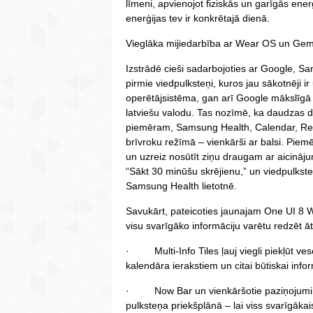
līmeni, apvienojot fiziskās un garīgās ene
enerģijas tev ir konkrētajā dienā.
Vieglāka mijiedarbība ar Wear OS un Gem
Izstrādē cieši sadarbojoties ar Google, Sa
pirmie viedpulksteņi, kuros jau sākotnēji 
operētājsistēma, gan arī Google mākslīgā i
latviešu valodu. Tas nozīmē, ka daudzas d
piemēram, Samsung Health, Calendar, Remi
brīvroku režīmā – vienkārši ar balsi. Piem
un uzreiz nosūtīt ziņu draugam ar aicinājumu
“Sākt 30 minūšu skrējienu,” un viedpulkste
Samsung Health lietotnē.
Savukārt, pateicoties jaunajam One UI 8 W
visu svarīgāko informāciju varētu redzēt āt
· Multi-Info Tiles ļauj viegli piekļūt ves
kalendāra ierakstiem un citai būtiskai infor
· Now Bar un vienkāršotie paziņojumi p
pulksteņa priekšplānā – lai viss svarīgāka