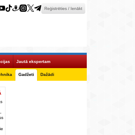
Reģistrēties / Ienākt
cijas
Jautā ekspertam
ehnika
Gadžeti
Dažādi
Ā
as
-
ss
ie