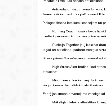
Pasaulē pirmie, kas nosaka antioksidantu 
· Antioxidant Index ir jauna funkcija, k
līmeni tavā ķermenī. Tas palīdz sekot līdz
Pielāgoti fitnesa ieteikumi iesācējiem un p
· Running Coach nosaka tavus fiziskās 
piedāvā personalizētu treniņu plānu ar re
· Funkcija Together ļauj izaicināt drau
tagad arī skriešanā, padarot treniņus aizr
Stresa pārvaldība mūsdienu dinamiskajā d
· High Stress Alert brīdina, kad stress kļ
atpūsties;
· Mindfulness Tracker ļauj fiksēt savu 
vingrinājumus, lai palīdzētu atslābināties.
Enerģijas līmeņa novērtējums veselīgākai 
· Mākslīgā intelekta atbalstītais Energy 