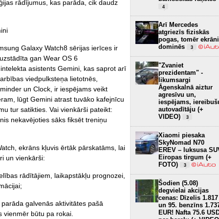
rģijas rādījumus, kas parāda, cik daudz
4
Arī Mercedes
ini
atgriezīs fiziskās
pogas, tomēr ekrāni
dominēs
msung Galaxy Watch8 sērijas ierīces ir
3
ir uzstādīta gan Wear OS 6
"Zvaniet
ntelekta asistents Gemini, kas saprot arī
prezidentam" -
arbības viedpulksteņa lietotnēs,
likumsargi
Āgenskalnā aiztur
nder un Clock, ir iespējams veikt
agresīvu un,
ēram, lūgt Gemini atrast tuvāko kafejnīcu
iespējams, iereibuš
 tur satikties. Vai vienkārši pateikt:
autovadītāju (+
VIDEO)
3
nis nekavējoties sāks fiksēt treniņu
Xiaomi piesaka
SkyNomad N70
atch, ekrāns kļuvis ērtāk pārskatāms, lai
EREV – luksusa SU
Eiropas tirgum (+
ri un vienkārši:
FOTO)
3
elības rādītājiem, laikapstākļu prognozei,
Šodien (5.08)
mācijai;
degvielai akcijas
cenas: Dīzelis 1.817
arāda galvenās aktivitātes pašā
un 95. benzīns 1.73
EUR! Nafta 75.6 US
is vienmēr būtu pa rokai.