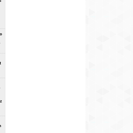
s
no
o
t
o
uz
n