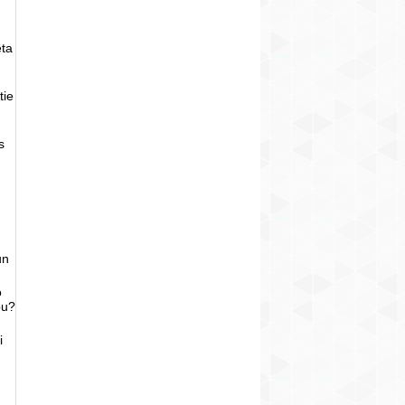
eta
tie
s
un
o
bu?
i