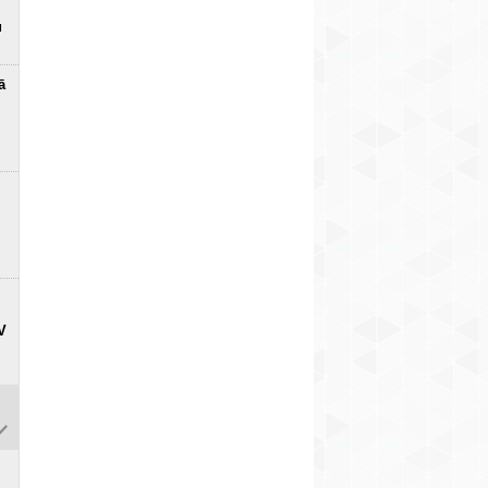
u
ā
V