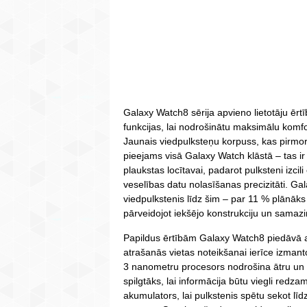
Galaxy Watch8 sērija apvieno lietotāju ērt
funkcijas, lai nodrošinātu maksimālu kom
Jaunais viedpulksteņu korpuss, kas pirmore
pieejams visā Galaxy Watch klāstā – tas ir ī
plaukstas locītavai, padarot pulksteni izcili
veselības datu nolasīšanas precizitāti. Ga
viedpulkstenis līdz šim – par 11 % plānāks
pārveidojot iekšējo konstrukciju un samaz
Papildus ērtībām Galaxy Watch8 piedāvā a
atrašanās vietas noteikšanai ierīce izman
3 nanometru procesors nodrošina ātru un e
spilgtāks, lai informācija būtu viegli redza
akumulators, lai pulkstenis spētu sekot lī