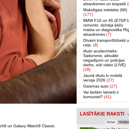
atsauksmes un iespaidi
(
Makslīgais intelekts (MI)
(177)
BMW F10 un X5 (E70/F1
remonts: dzinēja ķēžu
maiņa un diagnostika Rī
atsauksmes
(7)
Dīvaini transportlīdzekļi 
ceļa.
(8)
iAuto aculiecinieks:
Sadursme, aktuālie
negadījumi un policijas
darbs, sūti video (LIVE)
(28)
Jaunā iAuto.lv mobilā
versija 2026
(27)
Gaismas auto
(27)
Vai tiešām latvieši ir
komunisti?
(41)
LASĪTĀKIE RAKSTI
Dienas
Nedēļas
tch8 un Galaxy Watch8 Classic