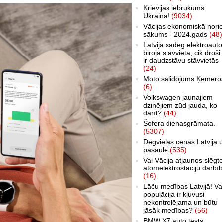
Krievijas iebrukums
Ukrainā!
(9034)
Vācijas ekonomiskā nori
sākums - 2024.gads
(48)
Latvijā sadeg elektroauto
biroja stāvvietā, cik droši 
ir daudzstāvu stāvvietās
(24)
Moto salidojums Ķemero
(6)
Volkswagen jaunajiem
dzinējiem zūd jauda, ko
darīt?
(44)
Šofera dienasgrāmata.
(5307)
Degvielas cenas Latvijā 
pasaulē
(535)
Vai Vācija atjaunos slēgt
atomelektrostaciju darbī
(16)
Lāču medības Latvijā! Va
populācija ir kļuvusi
nekontrolējama un būtu
jāsāk medības?
(56)
BMW X7 auto tests,