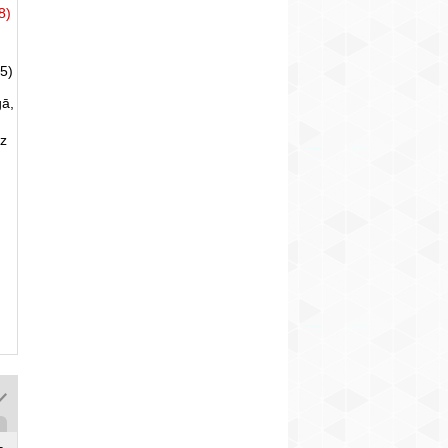
8)
5)
gā,
uz