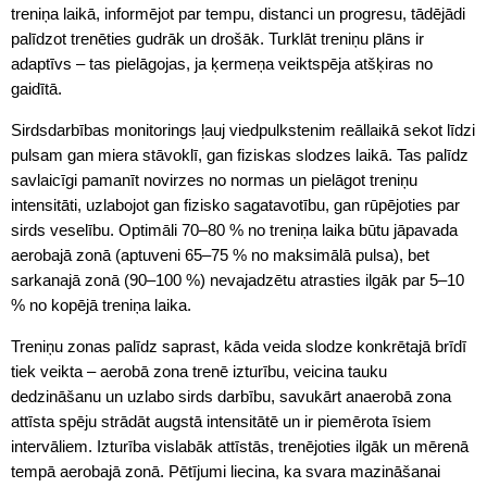
treniņa laikā, informējot par tempu, distanci un progresu, tādējādi
palīdzot trenēties gudrāk un drošāk. Turklāt treniņu plāns ir
adaptīvs – tas pielāgojas, ja ķermeņa veiktspēja atšķiras no
gaidītā.
Sirdsdarbības monitorings ļauj viedpulkstenim reāllaikā sekot līdzi
pulsam gan miera stāvoklī, gan fiziskas slodzes laikā. Tas palīdz
savlaicīgi pamanīt novirzes no normas un pielāgot treniņu
intensitāti, uzlabojot gan fizisko sagatavotību, gan rūpējoties par
sirds veselību. Optimāli 70–80 % no treniņa laika būtu jāpavada
aerobajā zonā (aptuveni 65–75 % no maksimālā pulsa), bet
sarkanajā zonā (90–100 %) nevajadzētu atrasties ilgāk par 5–10
% no kopējā treniņa laika.
Treniņu zonas palīdz saprast, kāda veida slodze konkrētajā brīdī
tiek veikta – aerobā zona trenē izturību, veicina tauku
dedzināšanu un uzlabo sirds darbību, savukārt anaerobā zona
attīsta spēju strādāt augstā intensitātē un ir piemērota īsiem
intervāliem. Izturība vislabāk attīstās, trenējoties ilgāk un mērenā
tempā aerobajā zonā. Pētījumi liecina, ka svara mazināšanai