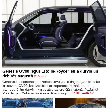
Genesis GV90 iegūs „Rolls-Royce” stila durvis un
debitēs augustā
Genesis jau šomēnes prezentēs savu jauno flagmaņa elektrisko
krosoveru GV90, kas izcelsies ar neparastu risinājumu –
aizmugurējām durvīm, kuras atveras pretējā virzienā, līdzīgi kā
Rolls-Royce Cullinan un Ferrari Purosangue.
LASĪT VAIRĀK