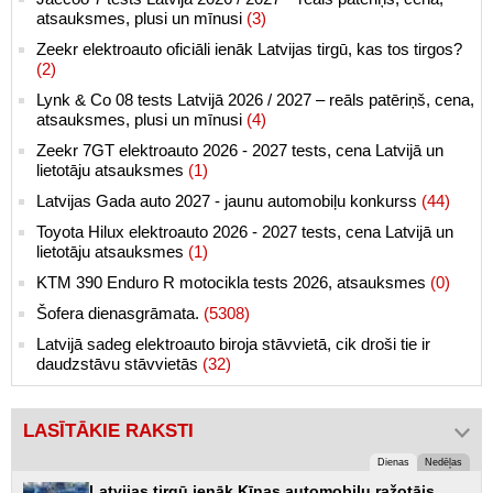
atsauksmes, plusi un mīnusi
(3)
Zeekr elektroauto oficiāli ienāk Latvijas tirgū, kas tos tirgos?
(2)
Lynk & Co 08 tests Latvijā 2026 / 2027 – reāls patēriņš, cena,
atsauksmes, plusi un mīnusi
(4)
Zeekr 7GT elektroauto 2026 - 2027 tests, cena Latvijā un
lietotāju atsauksmes
(1)
Latvijas Gada auto 2027 - jaunu automobiļu konkurss
(44)
Toyota Hilux elektroauto 2026 - 2027 tests, cena Latvijā un
lietotāju atsauksmes
(1)
KTM 390 Enduro R motocikla tests 2026, atsauksmes
(0)
Šofera dienasgrāmata.
(5308)
Latvijā sadeg elektroauto biroja stāvvietā, cik droši tie ir
daudzstāvu stāvvietās
(32)
LASĪTĀKIE RAKSTI
Dienas
Nedēļas
Latvijas tirgū ienāk Ķīnas automobiļu ražotājs