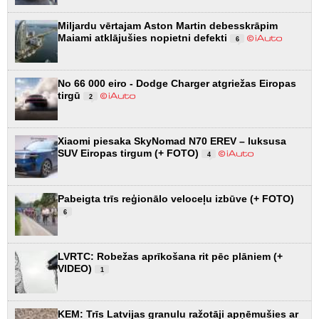
Miljardu vērtajam Aston Martin debesskrāpim
Maiami atklājušies nopietni defekti
6
No 66 000 eiro - Dodge Charger atgriežas Eiropas
tirgū
2
Xiaomi piesaka SkyNomad N70 EREV – luksusa
SUV Eiropas tirgum (+ FOTO)
4
Pabeigta trīs reģionālo veloceļu izbūve (+ FOTO)
6
LVRTC: Robežas aprīkošana rit pēc plāniem (+
VIDEO)
1
KEM: Trīs Latvijas granulu ražotāji apņēmušies ar