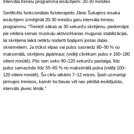
Intervāla treniņu programma iesācējiem: 20-30 minūtes
Sertificēts funkcionālais fizioterapeits Jānis Šukajevs iesaka
iesācējiem izmēģināt 20-30 minūšu garu intervāla treniņu
programmu. “Treniņš sākas ar 30 sekunžu skrējienu, piedomājot
pie vēdera sienas muskuļu aktivizēšanas muguras stabilizācijai,
lai skrējiena laikā netiktu nodarīti bojājumi jostas daļas
skriemeļiem. Ja trūkst elpas vai pulss sasniedz 80–90 % no
maksimālā, skrējiens jāpārtrauc (vidēji cilvēkam pulss ir 160–180
sitieni minūtē). Pēc tam seko 90–120 sekunžu pastaiga, līdz
pulss samazinās līdz 55–65 % no maksimālā pulsa (vidēji 100–
120 sitieni minūtē). Šo ciklu atkārto 7–12 reizes. Īpaši uzmanīgi
pirmajos treniņos, kamēr locītavas vēl nav pilnībā iesildījušās,
intervāls jāveic lēnāk.”