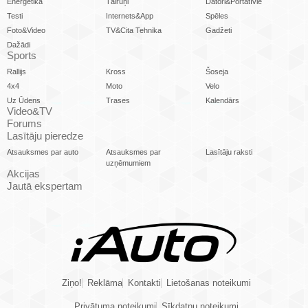
Enerģētika
Tālruņi
Datori&Portatīvie
Testi
Internets&App
Spēles
Foto&Video
TV&Cita Tehnika
Gadžeti
Dažādi
Sports
Rallijs
Kross
Šoseja
4x4
Moto
Velo
Uz Ūdens
Trases
Kalendārs
Video&TV
Forums
Lasītāju pieredze
Atsauksmes par auto
Atsauksmes par
Lasītāju raksti
uzņēmumiem
Akcijas
Jautā ekspertam
Ziņo!
Reklāma
Kontakti
Lietošanas noteikumi
Privātuma noteikumi
Sīkdatņu noteikumi