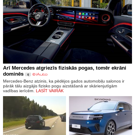
Arī Mercedes atgriezīs fiziskās pogas, tomēr ekrāni
dominēs
6
Mercedes-Benz atzinis, ka pēdējos gados automobiļu salonos ir
pārāk tālu aizgājis fizisko pogu aizstāšanā ar skārienjutīgām
vadības ierīcēm.
LASĪT VAIRĀK