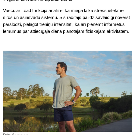
Vascular Load funkcija analizē, kā miega laikā stress ietekmē
sirds un asinsvadu sistēmu. Šis rādītājs palīdz savlaicīgi novērst
pārslodzi, pielāgot treniņu intensitāti, kā arī pieņemt informētus
lēmumus par attiecīgajā dienā plānotajām fiziskajām aktivitātēm.