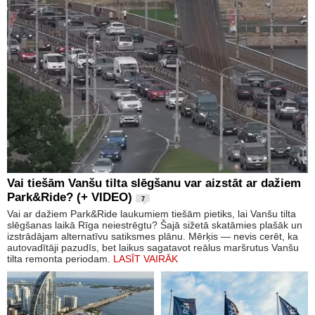
Vai tiešām Vanšu tilta slēgšanu var aizstāt ar dažiem
Park&Ride? (+ VIDEO)
7
Vai ar dažiem Park&Ride laukumiem tiešām pietiks, lai Vanšu tilta
slēgšanas laikā Rīga neiestrēgtu? Šajā sižetā skatāmies plašāk un
izstrādājam alternatīvu satiksmes plānu. Mērķis — nevis cerēt, ka
autovadītāji pazudīs, bet laikus sagatavot reālus maršrutus Vanšu
tilta remonta periodam.
LASĪT VAIRĀK