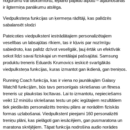
nogurumu vai diskomfortu, ieplāno papildu atpūtu – atjaunošanās
ir ilgtermiņa panākumu atslēga.
Viedpulksteņa funkcijas un ķermeņa rādītāji, kas palīdzēs
sabalansēt slodzi
Pateicoties viedpulkstenī iestrādātajiem personalizētajiem
veselības un labsajūtas rīkiem, tas ir kļuvis par nozīmīgu
sabiedroto, kas palīdz dzīvot veselīgāk, ļauj ērtāk un efektīvāk
sekot līdzi savai fiziskajai un mentālajai pašsajūtai. Samsung
produktu treneris Eduards Krumovics ieskicē svarīgākās
viedpulksteņa funkcijas, kuras izmantot gan ikdienā, gan treniņos.
Running Coach funkcija, kas ir viena no jaunākajām Galaxy
Watch8 funkcijām, būs tavs personīgais skriešanas un fitnesa
treneris uz plaukstas locītavas. Lai to izmantotu, nepieciešams
veikt 12 minūšu skriešanas testu un pēc iegūtajiem rezultātiem
tiek piedāvāts personalizēts treniņu plāns ar norādēm fiziskās
formas uzlabošanai. Viedpulkstenī pieejami 160 personalizēti
treniņu plāni, kas pielāgoti gan iesācējiem, gan pusmaratona un
maratona skrējējiem. Tāpat funkcija nodrošina audio norādes