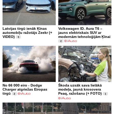
Latvijas tirgū ienāk Ķīnas
Volkswagen ID. Aura T6 –
automobiļu ražotājs Zeekr (+
jauns elektriskais SUV ar
VIDEO)
modernām tehnoloģijām Ķīnai
5
2
No 66 000 eiro - Dodge
Škoda uzsāk sava lielākā
Charger atgriežas Eiropas
modeļa, jaunā krosovera
tirgū
Peaq, ražošanu (+ FOTO)
2
1