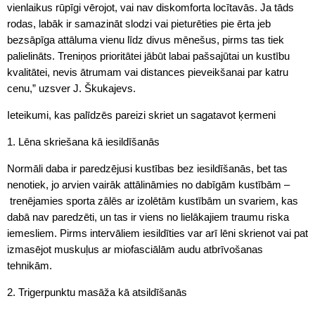
vienlaikus rūpīgi vērojot, vai nav diskomforta locītavās. Ja tāds
rodas, labāk ir samazināt slodzi vai pieturēties pie ērta jeb
bezsāpīga attāluma vienu līdz divus mēnešus, pirms tas tiek
palielināts. Treniņos prioritātei jābūt labai pašsajūtai un kustību
kvalitātei, nevis ātrumam vai distances pieveikšanai par katru
cenu,” uzsver J. Škukajevs.
Ieteikumi, kas palīdzēs pareizi skriet un sagatavot ķermeni
1. Lēna skriešana kā iesildīšanās
Normāli daba ir paredzējusi kustības bez iesildīšanās, bet tas
nenotiek, jo arvien vairāk attālināmies no dabīgām kustībām –
trenējamies sporta zālēs ar izolētām kustībām un svariem, kas
dabā nav paredzēti, un tas ir viens no lielākajiem traumu riska
iemesliem. Pirms intervāliem iesildīties var arī lēni skrienot vai pat
izmasējot muskuļus ar miofasciālām audu atbrīvošanas
tehnikām.
2. Trigerpunktu masāža kā atsildīšanās