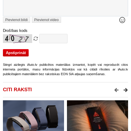
Pievienot bildi
Pievienot video
Drošības kods
Stingri aizliegts iAuto.lv publicētos materiālus izmantot, kopēt vai reproducēt citos
interneta portālos, masu informācijas līdzekļos vai kā citādi rīkoties ar iAuto.lv
publicētajiem materiāliem bez rakstiskas EON SIA atļaujas saņemšanas.
CITI RAKSTI