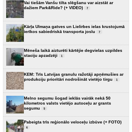
Vai tiešām Vanšu tilta slēgšanu var aizstāt ar
dažiem Park&Ride? (+ VIDEO)
7
Kārļa Ulmaņa gatves un Lielirbes ielas krustojumā
ierīkos sabiedriskā transporta joslu
7
Mēneša laikā aizturēti kārtējie degvielas uzpildes
staciju apzadzēji
1
KEM: Trīs Latvijas granulu ražotāji apņēmušies ar
produkciju prioritāri nodrošināt vietējo tirgu
1
Melno segumu šogad ieklās vairāk nekā 50
kilometros valsts vietējo autoceļu ar grants
segumu
5
Pabeigta trīs reģionālo veloceļu izbūve (+ FOTO)
6