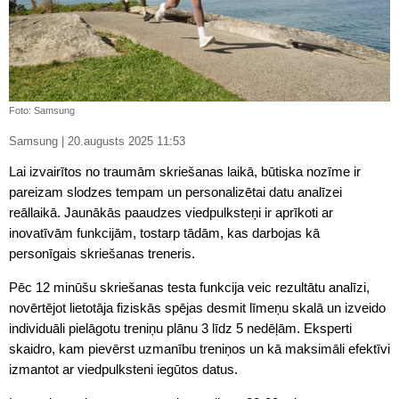
Foto: Samsung
Samsung | 20.augusts 2025 11:53
Lai izvairītos no traumām skriešanas laikā, būtiska nozīme ir
pareizam slodzes tempam un personalizētai datu analīzei
reāllaikā. Jaunākās paaudzes viedpulksteņi ir aprīkoti ar
inovatīvām funkcijām, tostarp tādām, kas darbojas kā
personīgais skriešanas treneris.
Pēc 12 minūšu skriešanas testa funkcija veic rezultātu analīzi,
novērtējot lietotāja fiziskās spējas desmit līmeņu skalā un izveido
individuāli pielāgotu treniņu plānu 3 līdz 5 nedēļām. Eksperti
skaidro, kam pievērst uzmanību treniņos un kā maksimāli efektīvi
izmantot ar viedpulksteni iegūtos datus.