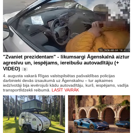
"Zvaniet prezidentam" - likumsargi Āgenskalnā aiztur
agresīvu un, iespējams, iereibušu autovadītāju (+
VIDEO)
3
4. augusta vakarā Rīgas valstspilsētas pašvaldības policijas
darbinieki devās izsaukumā uz Āgenskalnu – tur apkaimes
iedzīvotāji bija ievērojuši kādu autovadītāju, kurš, iespējams, vadīja
transportlīdzekli reibumā.
LASĪT VAIRĀK