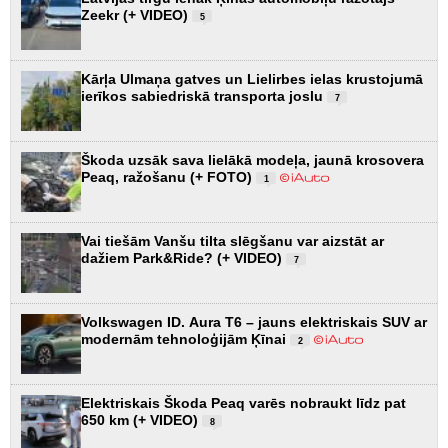
Zeekr (+ VIDEO)
5
Kārļa Ulmaņa gatves un Lielirbes ielas krustojumā
ierīkos sabiedriskā transporta joslu
7
Škoda uzsāk sava lielākā modeļa, jaunā krosovera
Peaq, ražošanu (+ FOTO)
1
Vai tiešām Vanšu tilta slēgšanu var aizstāt ar
dažiem Park&Ride? (+ VIDEO)
7
Volkswagen ID. Aura T6 – jauns elektriskais SUV ar
modernām tehnoloģijām Ķīnai
2
Elektriskais Škoda Peaq varēs nobraukt līdz pat
650 km (+ VIDEO)
8