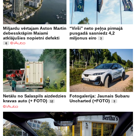
Miljardu vērtajam Aston Martin
“Virši” neto peļņa pirmajā
debesskrāpim Maiami
pusgadā sasniedz 4,2
atklājušies nopietni defekti
miljonus eiro
3
6
Netālu no Salaspils aizdedzies
Fotogalerija: Jaunais Subaru
kravas auto (+ FOTO)
Uncharted (+FOTO)
12
3