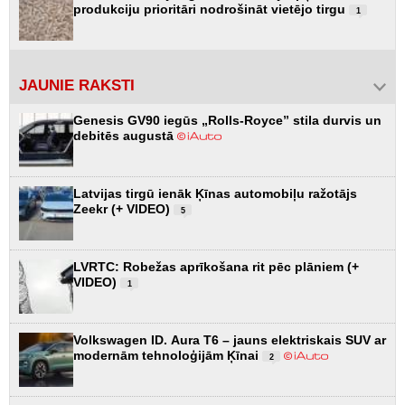
produkciju prioritāri nodrošināt vietējo tirgu
1
JAUNIE RAKSTI
Genesis GV90 iegūs „Rolls-Royce” stila durvis un
debitēs augustā
Latvijas tirgū ienāk Ķīnas automobiļu ražotājs
Zeekr (+ VIDEO)
5
LVRTC: Robežas aprīkošana rit pēc plāniem (+
VIDEO)
1
Volkswagen ID. Aura T6 – jauns elektriskais SUV ar
modernām tehnoloģijām Ķīnai
2