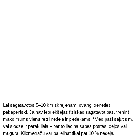
Lai sagatavotos 5–10 km skrējienam, svarīgi trenēties
pakāpeniski. Ja nav iepriekšējas fiziskās sagatavotības, treniņš
maksimums vienu reizi nedēļā ir pietiekams. “Mēs paši sajutīsim,
vai slodze ir pārāk liela – par to liecina sāpes potītēs, ceļos vai
mugurā. Kilometrāžu var palielināt tikai par 10 % nedēļā,