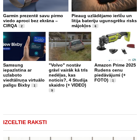
Garmin prezentē savu pirmo
Pieaug uzlādējamo ierīču un
I
viedo aproci bez ekrāna –
litija bateriju ugunsgrēku risks
p
CIRQA
mājokļos
m
2
6
Samsung
"Volvo" nostāv
Amazon Prime 2025
iepazīstina ar
grāvī vairāk kā trīs
Rudens cenu
G
uzlaboto
nedēļas, kas
piedāvājumi (+
g
viedtālruņa virtuālo
noticis?, 4 Studija
FOTO)
ū
1
palīgu Bixby
skaidro (+ VIDEO)
v
1
P
9
i
(
V
IZCELTIE RAKSTI