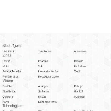
Sludinājumi
Lietoti Auto
Jauni Auto
Autonoma
Ziņas
Latvijā
Pasaulē
Izklaide
Moto
Velo
Uz Ūdens
Smagā Tehnika
Lauksaimniecība
Testi
Reklāmraksti
Redaktora Izvēle
Vīriem
Drošība
Avārijas
Policija
Akadēmija
Satiksme
Garāžā
Ceļojumi
Militāri
Autoklubi
Karte
Reakcijas tests
Tehnoloģijas