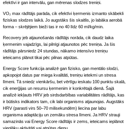
efektīvi ir gan intervālu, gan mērenas slodzes treniņi.
VO₂ max rādītājs parāda, cik efektīvi ķermenis izmanto skābekli
fiziskas slodzes laikā. Jo augstāks šis skaitlis, jo labāka aerobā
forma – skrējējiem bieži tas ir no 40 līdz 60 ml/kg/min.
Recovery jeb atjaunošanās rādītājs norāda, cik daudz laika
ķermenim vajadzīgs, lai pilnīgi atjaunotos pēc treniņa. Ja šis
rādītājs pārsniedz 24 stundas, nākamo intensīvo treniņu
ieteicams plānot tikai pēc pilnas atpūtas.
Energy Score funkcija analizē gan fizisko, gan mentālo slodzi,
apkopojot datus par miega kvalitāti, treniņu ietekmi un stresa
līmeni. Tā sniedz vienkāršu, bet vērtīgu ieskatu 100 punktu skalā,
cik enerģijas un resursu ķermenim ir konkrētajā dienā. Šajā
analīzē iekļauts HRV jeb sirdsdarbības variabilitātes rādītājs, kas
ir būtisks indikators tam, cik labi organisms atjaunojas. Augstāks
HRV (parasti virs 50–70 milisekundēm) liecina par labu
organisma adaptāciju un zemāku stresa līmeni. Ja HRV strauji
samazinās vai Energy Score rādītājs ir zems, ieteicams ieplānot
vieglāku aktivitāti vai atpūtas dienu.