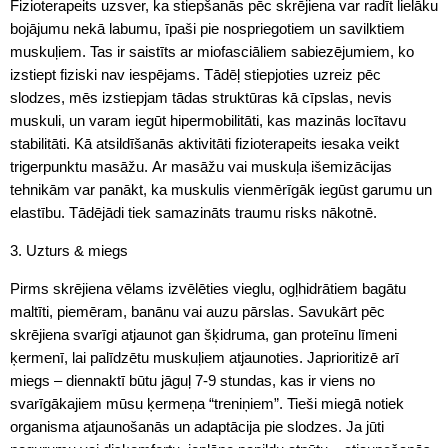
Fizioterapeits uzsver, ka stiepšanās pēc skrējiena var radīt lielāku
bojājumu nekā labumu, īpaši pie nospriegotiem un savilktiem
muskuļiem. Tas ir saistīts ar miofasciāliem sabiezējumiem, ko
izstiept fiziski nav iespējams. Tādēļ stiepjoties uzreiz pēc
slodzes, mēs izstiepjam tādas struktūras kā cīpslas, nevis
muskuli, un varam iegūt hipermobilitāti, kas mazinās locītavu
stabilitāti. Kā atsildīšanās aktivitāti fizioterapeits iesaka veikt
trigerpunktu masāžu. Ar masāžu vai muskuļa išemizācijas
tehnikām var panākt, ka muskulis vienmērīgāk iegūst garumu un
elastību. Tādējādi tiek samazināts traumu risks nākotnē.
3. Uzturs & miegs
Pirms skrējiena vēlams izvēlēties vieglu, ogļhidrātiem bagātu
maltīti, piemēram, banānu vai auzu pārslas. Savukārt pēc
skrējiena svarīgi atjaunot gan šķidruma, gan proteīnu līmeni
ķermenī, lai palīdzētu muskuļiem atjaunoties. Japrioritizē arī
miegs – diennaktī būtu jāguļ 7-9 stundas, kas ir viens no
svarīgākajiem mūsu ķermeņa “treniņiem”. Tieši miegā notiek
organisma atjaunošanās un adaptācija pie slodzes. Ja jūti