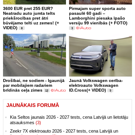
3600 EUR pret 255 EUR?
Pirmajam super sporta auto
Neatradu auto jumta telts
pasaulē 60 gadi –
priekšrocības pret ātri
Lamborghini piesaka īpašo
būvējamo telti uz zemes! (+
versiju 99 vienībās (+ FOTO)
VIDEO)
8
3
Drošībai, ne sodiem - Igaunijā
Jaunā Volkswagen cerība-
par mobilajiem radariem
elektroauto Volkswagen
brīdinās ceļa zimes
ID.Cross(+ VIDEO)
12
5
JAUNĀKAIS FORUMĀ
Kia Seltos jaunais 2026 - 2027 tests, cena Latvijā un lietotāju
atsauksmes
(3)
Zeekr 7X elektroauto 2026 - 2027 tests, cena Latvijā un