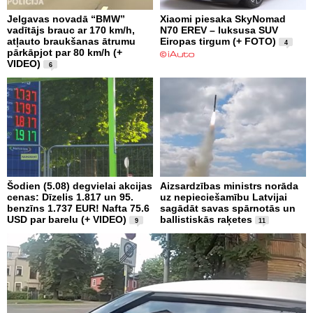
Jelgavas novadā “BMW”
Xiaomi piesaka SkyNomad
vadītājs brauc ar 170 km/h,
N70 EREV – luksusa SUV
atļauto braukšanas ātrumu
Eiropas tirgum (+ FOTO)
4
pārkāpjot par 80 km/h (+
VIDEO)
6
Šodien (5.08) degvielai akcijas
Aizsardzības ministrs norāda
cenas: Dīzelis 1.817 un 95.
uz nepieciešamību Latvijai
benzīns 1.737 EUR! Nafta 75.6
sagādāt savas spārnotās un
USD par barelu (+ VIDEO)
ballistiskās raķetes
9
11