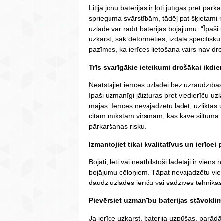
Litija jonu baterijas ir ļoti jutīgas pret 
sprieguma svārstībām, tādēļ pat šķietami ne
uzlāde var radīt baterijas bojājumu. “Īpaši
uzkarst, sāk deformēties, izdala specifisku
pazīmes, ka ierīces lietošana vairs nav droš
Trīs svarīgākie ieteikumi drošākai ikdie
Neatstājiet ierīces uzlādei bez uzraudzība
Īpaši uzmanīgi jāizturas pret viedierīču uzl
mājās. Ierīces nevajadzētu lādēt, uzliktas
citām mīkstām virsmām, kas kavē siltuma a
pārkaršanas risku.
Izmantojiet tikai kvalitatīvus un ierīcei
Bojāti, lēti vai neatbilstoši lādētāji ir vie
bojājumu cēloņiem. Tāpat nevajadzētu vien
daudz uzlādes ierīču vai sadzīves tehnikas
Pievērsiet uzmanību baterijas stāvokli
Ja ierīce uzkarst, baterija uzpūšas, parādā