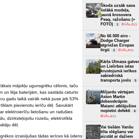
Škoda uzsāk sava
lielākā modeļa,
jaunā krosovera
Peaq, ražošanu (+
FOTO)
1
No 66 000 eiro -
Dodge Charger
atgriežas Eiropas
tirgū
2
Kārļa Ulmaņa gatve
un Lielirbes ielas
krustojumā ierīkos
sabiedriskā
transporta joslu
5
iežākais mājokļu ugunsgrēku cēlonis, taču
 un litija baterijām, kas sastāda ceturto
Miljardu vērtajam
Aston Martin
iecu gadu laikā vairāk nekā puse jeb 53%
debesskrāpim
tīklam pievienotu ierīču dēļ. Savukārt
Maiami atklājušies
nopietni defekti
 ar elektroierīču lietošanu un radušies
6
du, dzirksteļojošu rozešu, elektrotīkla
ātāju dēļ.
Vai tiešām Vanšu
tilta slēgšanu var
rēkos izraisījušas tādas ierīces kā ūdens
aizstāt ar dažiem