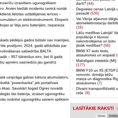
roierīču izraisītiem ugunsgrēkiem
darīt?
(44)
eiro. Arvien biežāk incidentu centrā nonāk
Degvielas cenas Latvijā 
pasaulē
(535)
 ikdienā lietotas uzlādējamas ierīces –
Vai Vācija atjaunos slēgt
akumulatori un elektroinstrumenti. Eksperti
atomelektrostaciju darbī
bojas ar litija jonu baterijām, nepareiza
(16)
Lāču medības Latvijā! Va
populācija ir kļuvusi
skaits pēdējos gados būtiski nav mainījies,
nekontrolējama un būtu
jāsāk medības?
(56)
ītie postījumi. 2024. gadā atlīdzībās par
BMW X7 auto tests,
pdrošināšanas sabiedrība BALTA
atsauksmes un iespaidi
(
gadā – 957 tūkstošus eiro, bet šī gada
Makslīgais intelekts (MI)
ību apmērs sasniedzis jau gandrīz
(177)
BMW F10 un X5 (E70/F1
remonts: dzinēja ķēžu
tā uzsprāga galvas luktura akumulators,
maiņa un diagnostika Rī
ēvētā “powerbanka” jeb portatīvais
atsauksmes
(7)
0% ēkas. Savukārt šogad Ogres novadā
Dīvaini transportlīdzekļi 
ceļa.
(8)
degās tās baterija, izraisot ugunsgrēku
devās nodzēst ugunsgrēku saviem spēkiem
LASĪTĀKIE RAKSTI
Dienas
Nedēļas