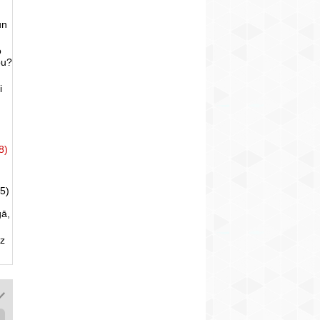
un
o
bu?
i
8)
5)
gā,
uz