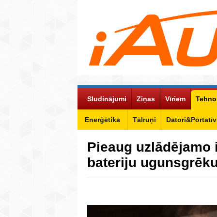
Sludinājumi
Ziņas
Vīriem
Tehno
Enerģētika
Tālruņi
Datori&Portatīv
Pieaug uzlādējamo ie
bateriju ugunsgrēk