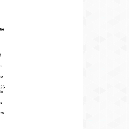
tie
!
s
ie
026
to
as
eta