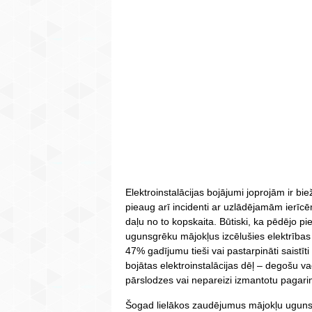
Elektroinstalācijas bojājumi joprojām ir b
pieaug arī incidenti ar uzlādējamām ierīcēm
daļu no to kopskaita. Būtiski, ka pēdējo p
ugunsgrēku mājokļus izcēlušies elektrības 
47% gadījumu tieši vai pastarpināti saistīti
bojātas elektroinstalācijas dēļ – degošu va
pārslodzes vai nepareizi izmantotu pagarin
Šogad lielākos zaudējumus mājokļu ugunsg