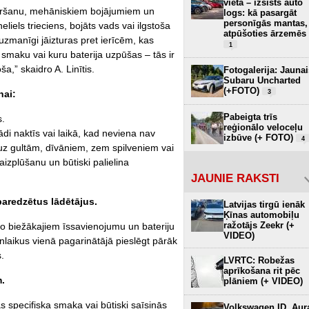
vietā – izsists auto
pārkaršanu, mehāniskiem bojājumiem un
logs: kā pasargāt
personīgās mantas,
liels trieciens, bojāts vads vai ilgstoša
atpūšoties ārzemēs
 uzmanīgi jāizturas pret ierīcēm, kas
1
 smaku vai kuru baterija uzpūšas – tās ir
a,” skaidro A. Linītis.
Fotogalerija: Jaunai
Subaru Uncharted
(+FOTO)
nai:
3
Pabeigta trīs
s.
reģionālo veloceļu
ādi naktīs vai laikā, kad neviena nav
izbūve (+ FOTO)
4
 uz gultām, dīvāniem, zem spilveniem vai
izplūšanu un būtiski palielina
JAUNIE RAKSTI
 paredzētus lādētājus.
Latvijas tirgū ienāk
Ķīnas automobiļu
ražotājs Zeekr (+
ns no biežākajiem īssavienojumu un bateriju
VIDEO)
laikus vienā pagarinātājā pieslēgt pārāk
.
LVRTC: Robežas
aprīkošana rit pēc
m.
plāniem (+ VIDEO)
s specifiska smaka vai būtiski saīsinās
Volkswagen ID. Aur