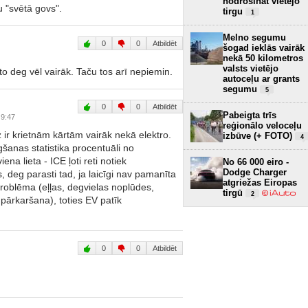
nodrošināt vietējo
u "svētā govs".
tirgu
1
Melno segumu
0
0
Atbildēt
šogad ieklās vairāk
nekā 50 kilometros
valsts vietējo
o deg vēl vairāk. Taču tos arī nepiemin.
autoceļu ar grants
segumu
5
0
0
Atbildēt
Pabeigta trīs
 9:47
reģionālo veloceļu
 ir krietnām kārtām vairāk nekā elektro.
izbūve (+ FOTO)
4
gšanas statistika procentuāli no
ena lieta - ICE ļoti reti notiek
No 66 000 eiro -
Dodge Charger
 deg parasti tad, ja laicīgi nav pamanīta
atgriežas Eiropas
roblēma (eļļas, degvielas noplūdes,
tirgū
2
ārkaršana), toties EV patīk
0
0
Atbildēt