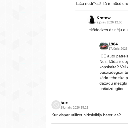
Taču nedrīkst! Tā ir mūsdien
Krotow
9.jūnijs 2026 12:05
Iekšdedzes dzinēju aut
1984
17.jūnijs 2026
ICE auto patreiz
Nez, kāda ir de
kopskaita? Vēl vi
pašaizdegšanās,
kāda tehniska p
dažādu mezglu p
pašaizdegties
hue
29.maijs 2026 15:21
Kur vispār utilizēt pirksiņlitija baterijas?