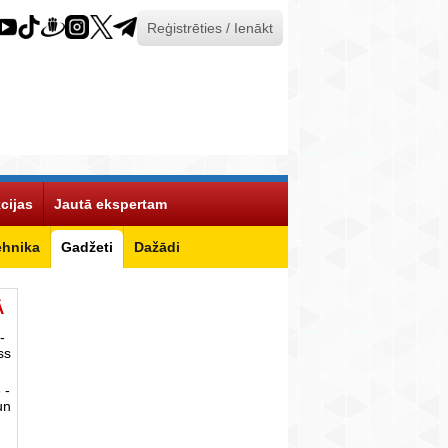
Reģistrēties / Ienākt
cijas
Jautā ekspertam
ehnika
Gadžeti
Dažādi
Ā
-
ss
 -
un