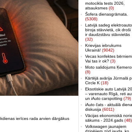
motocikla tests 2026,
atsauksmes
(0)
Šofera dienasgrāmata.
(5308)
Latvijā sadeg elektroauto
biroja stāvvietā, cik droši 
ir daudzstāvu stāvvietās
(32)
Krievijas iebrukums
Ukrainā!
(9042)
Vecas konfektes bērniem
Vai tas ir ok?
(3)
Moto salidojums Ķemero
(8)
Kārtējā avārija Jūrmalā p
Circle K
(18)
Eksotiskie auto Latvijā 2
– varenauto Rīgā, reti au
un iAuto carspotting
(79)
iAuto čats - aktuālā dien
diskusija
(6011)
Vācijas ekonomiskā nori
 ikdienas ierīces rada arvien dārgākus
sākums - 2024.gads
(48)
Volkswagen jaunajiem
dzinējiem zūd jauda, ko