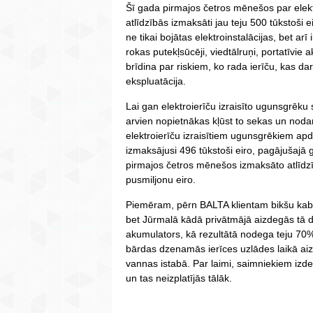
Šī gada pirmajos četros mēnešos par elekt
atlīdzībās izmaksāti jau teju 500 tūkstoši 
ne tikai bojātas elektroinstalācijas, bet arī
rokas putekļsūcēji, viedtālruņi, portatīvie 
brīdina par riskiem, ko rada ierīču, kas dar
ekspluatācija.
Lai gan elektroierīču izraisīto ugunsgrēku 
arvien nopietnākas kļūst to sekas un nodar
elektroierīču izraisītiem ugunsgrēkiem a
izmaksājusi 496 tūkstoši eiro, pagājušajā 
pirmajos četros mēnešos izmaksāto atlīdz
pusmiljonu eiro.
Piemēram, pērn BALTA klientam bikšu kaba
bet Jūrmalā kādā privātmājā aizdegās tā d
akumulators, kā rezultātā nodega teju 7
bārdas dzenamās ierīces uzlādes laikā aiz
vannas istabā. Par laimi, saimniekiem iz
un tas neizplatījās tālāk.