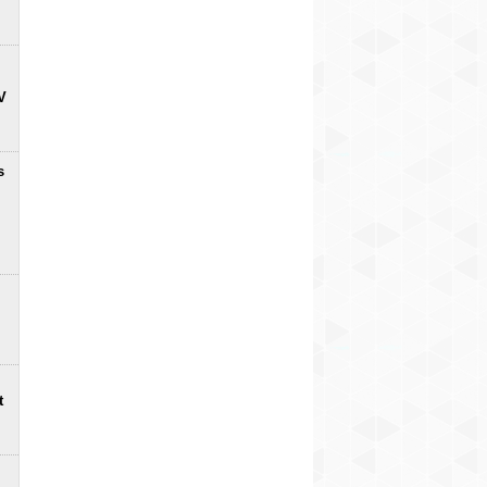
V
s
t