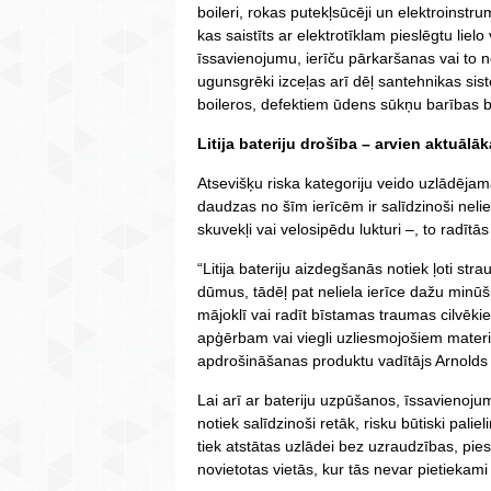
boileri, rokas putekļsūcēji un elektroinstr
kas saistīts ar elektrotīklam pieslēgtu liel
īssavienojumu, ierīču pārkaršanas vai to n
ugunsgrēki izceļas arī dēļ santehnikas s
boileros, defektiem ūdens sūkņu barības b
Litija bateriju drošība – arvien aktuālāk
Atsevišķu riska kategoriju veido uzlādējamās
daudzas no šīm ierīcēm ir salīdzinoši neli
skuvekļi vai velosipēdu lukturi –, to radītās
“Litija bateriju aizdegšanās notiek ļoti stra
dūmus, tādēļ pat neliela ierīce dažu minūš
mājoklī vai radīt bīstamas traumas cilvēki
apģērbam vai viegli uzliesmojošiem mater
apdrošināšanas produktu vadītājs Arnolds L
Lai arī ar bateriju uzpūšanos, īssavienoju
notiek salīdzinoši retāk, risku būtiski pali
tiek atstātas uzlādei bez uzraudzības, pies
novietotas vietās, kur tās nevar pietiekami 