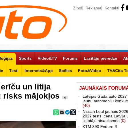
Ziņo!
Reklāma
Kontakti
loģijas
Sports
Video&TV
Forums
Lasītāju pieredze
Ak
ie
Testi
Internets&App
Spēles
Foto&Video
TV&Cita T
rīču un litija
JAUNĀKAIS FORUM
u risks mājokļos
Latvijas Gada auto 2027 
6
jaunu automobiļu konkur
(40)
Nissan Leaf jaunais 2026
2027 tests, cena Latvijā 
lietotāju atsauksmes
(0)
KTM 390 Enduro R