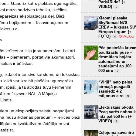
Park&Ride? (+
umenti. Gandrīz katrs piektais ugunsgrēks,
VIDEO)
6
o vai mazo sadzīves tehniku, izcēlies
epareizas ekspluatācijas dēļ. Bieži
Xiaomi piesaka
istēmu bojājumiem – īssavienojumiem
SkyNomad N70
EREV – luksusa SU
lokos u.c.
Eiropas tirgum (+
FOTO)
4
a
Pēc postošās krusa
 ierīces ar litija jonu baterijām. Lai arī
Saulkrastu pusē –
elas – piemēram, portatīvie akumulatori,
desmitiem bojātu
automašīnu un
 sekas ir būtiskas.
zaudējumi ap 100
000 eiro
2
uji, izdalot intensīvu karstumu un toksiskus
u laikā var izraisīt plašāku ugunsgrēku
“Virši” neto peļņa
pirmajā pusgadā
em, īpaši, ja tā atrodas tuvu ķermenim,
sasniedz 4,2
iāliem,” uzsver BALTA Mājokļa
miljonus eiro
3
inītis.
Elektriskais Škoda
miem un eksplozijām saistīti negadījumi
Peaq varēs nobrauk
līdz pat 650 km (+
elina mūsu ikdienas paradumi – ierīces bieži
VIDEO)
8
lēgtas nekvalitatīviem lādētājiem vai
atdzist.
Ceļojuma suvenīru