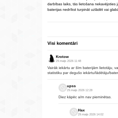
darbības laiks, tās lietošana nekavējoties
baterijas nedrīkst turpināt uzlādēt vai glab
Visi komentāri
Krotow
29.maijs 2026 11:48
Vairāk iekārtu ar šīm baterijām lietotāju, v
statistiku par degušo iekārtu/lādētāju/bater
upss
29.maijs 2026 12:28
Diez kāpēc a/m nav pieminētas.
Hax
29.maijs 2026 14:02