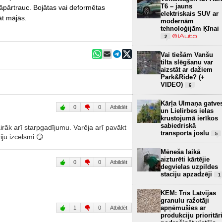
T6 – jauns
 jāpārtrauc. Bojātas vai deformētas
elektriskais SUV ar
āt mājās.
modernām
tehnoloģijām Ķīnai
2
Vai tiešām Vanšu
tilta slēgšanu var
aizstāt ar dažiem
Park&Ride? (+
VIDEO)
6
Kārļa Ulmaņa gatve
0
0
Atbildēt
un Lielirbes ielas
krustojumā ierīkos
sabiedriskā
airāk arī starpgadījumu. Varēja arī pavākt
transporta joslu
5
iju izcelsmi 😏
Mēneša laikā
aizturēti kārtējie
0
0
Atbildēt
degvielas uzpildes
staciju apzadzēji
1
KEM: Trīs Latvijas
granulu ražotāji
apņēmušies ar
1
0
Atbildēt
produkciju prioritār