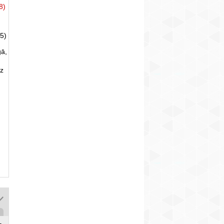
8)
5)
gā,
uz