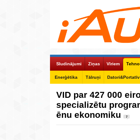
Sludinājumi
Ziņas
Vīriem
Tehno
Enerģētika
Tālruņi
Datori&Portatīv
VID par 427 000 eiro
specializētu progra
ēnu ekonomiku
7