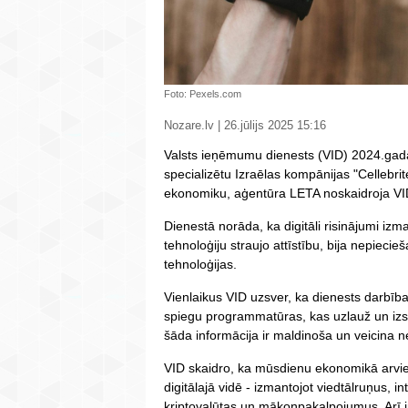
Foto: Pexels.com
Nozare.lv | 26.jūlijs 2025 15:16
Valsts ieņēmumu dienests (VID) 2024.gadā
specializētu Izraēlas kompānijas "Cellebr
ekonomiku, aģentūra LETA noskaidroja VI
Dienestā norāda, ka digitāli risinājumi iz
tehnoloģiju straujo attīstību, bija nepieci
tehnoloģijas.
Vienlaikus VID uzsver, ka dienests darbī
spiegu programmatūras, kas uzlauž un izse
šāda informācija ir maldinoša un veicina
VID skaidro, ka mūsdienu ekonomikā arvien
digitālajā vidē - izmantojot viedtālruņus, 
kriptovalūtas un mākoņpakalpojumus. Arī in