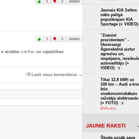
3
0
Atbildēt
Jaunais KIA Seltos
nāks palīgā
populārajam KIA
Sportage (+ VIDEO)
"Zvaniet
3
0
Atbildēt
prezidentam" -
likumsargi
Āgenskalnā aiztur
ir ievākta -i-n-f-o- un vajadzības
agresīvu un,
iespējams, iereibuš
autovadītāju (+
VIDEO)
3
Lasīt visus komentārus →
7
Tikai 12,8 kWh uz
100 km – Audi e-tro
būs
visekonomiskākais
ražotāja elektroauto
(+ FOTO)
3
JAUNIE RAKSTI
Škoda uzsāk sava