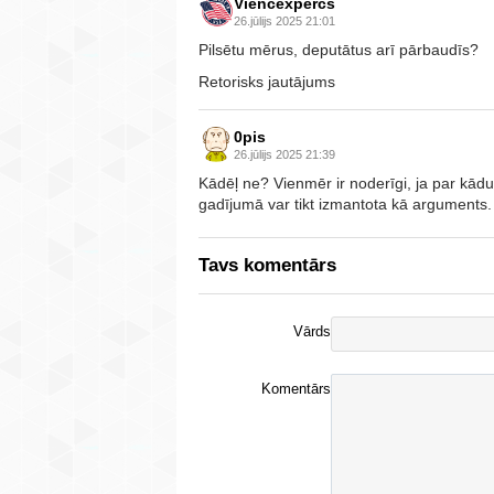
Viencexpercs
26.jūlijs 2025 21:01
Pilsētu mērus, deputātus arī pārbaudīs?
Retorisks jautājums
0pis
26.jūlijs 2025 21:39
Kādēļ ne? Vienmēr ir noderīgi, ja par kādu 
gadījumā var tikt izmantota kā arguments.
Tavs komentārs
Vārds
Komentārs