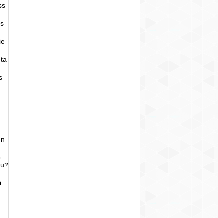
ss
as
ie
eta
s
un
o
bu?
i