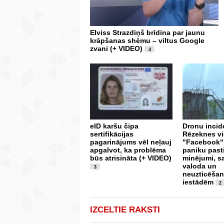
Elviss Strazdiņš brīdina par jaunu
krāpšanas shēmu – viltus Google
zvani (+ VIDEO)
4
eID karšu čipa
Dronu incid
sertifikācijas
Rēzeknes vi
pagarinājums vēl neļauj
"Facebook"
apgalvot, ka problēma
paniku past
būs atrisināta (+ VIDEO)
minējumi, s
valoda un
3
neuzticēšan
iestādēm
2
IZCELTIE RAKSTI