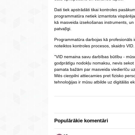
Dati tiek apstrādāti tikai kontroles pasāku
programmatūra netiek izmantota vispārējai
kā masveida izsekošanas instruments, un t
patvaļīgi.
Programmatūra darbojas kā profesionāls i
noteiktos kontroles procesos, skaidro VID.
"VID nemaina savu darbības būtību - mūsu
godprātīgu nodokļu nomaksu, nevis sekot ci
pamata bažām par masveida viedierīču uzl
Mēs cieņpilni attiecamies pret fizisko pers
tehnoloģijas ir mūsu atbilde uz digitālās 
Populārākie komentāri