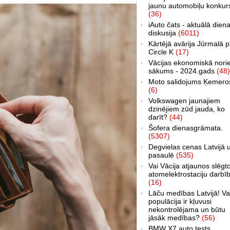
jaunu automobiļu konkur
(36)
iAuto čats - aktuālā dien
diskusija
(6011)
Kārtējā avārija Jūrmalā p
Circle K
(17)
Vācijas ekonomiskā nori
sākums - 2024.gads
(48)
Moto salidojums Ķemero
(6)
Volkswagen jaunajiem
dzinējiem zūd jauda, ko
darīt?
(44)
Šofera dienasgrāmata.
(5307)
Degvielas cenas Latvijā 
pasaulē
(535)
Vai Vācija atjaunos slēgt
atomelektrostaciju darbī
(16)
Lāču medības Latvijā! Va
populācija ir kļuvusi
nekontrolējama un būtu
jāsāk medības?
(56)
BMW X7 auto tests,