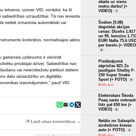
skaits uz vienu
metru darbu! (+
mu ietvaros, uzsver VID, norādot, ka šī
VIDEO)
7
 sabiedrības uzraudzībai. Tā nav ieviesta
ā netiek izmantota automātiski vai
Šodien (5.08)
degvielai akcijas
cenas: Dīzelis 1.817
un 95. benzīns 1.73
nstruments konkrētos, normatīvajos aktos
EUR! Nafta 75.6 US
par barelu (+ VIDEO
9
 galvenais uzdevums ir veicināt
Piedāvājumā
lvēku privātajai dzīvei. Sabiedrībai nav
atgriežas 821 Zs
aušanu vai neierobežotu piekļuvi datiem.
jaudīgais Shelby F-
150 Super Snake
onu datu aizsardzību un digitālās
Sport (+ FOTO)
9
ekonomikas izaicinājumiem," pauž VID.
Elektriskais Škoda
Peaq varēs nobrauk
līdz pat 650 km (+
VIDEO)
8
Netālu no Salaspils
Lasīt visus komentārus →
7
aizdedzies kravas
auto (+ FOTO)
3