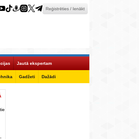
Reģistrēties / Ienākt
cijas
Jautā ekspertam
ehnika
Gadžeti
Dažādi
Ā
tie
-