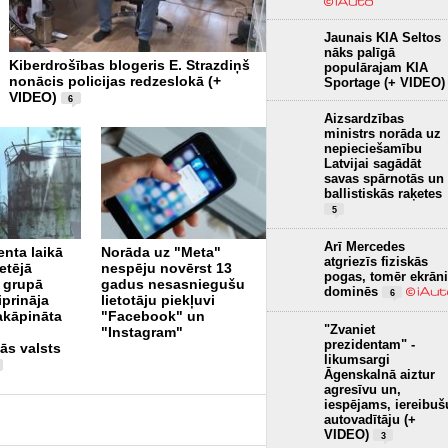
Jaunais KIA Seltos
nāks palīgā
Kiberdrošības blogeris E. Strazdiņš
ES ierobežos jauniešu pie
populārajam KIA
nonācis policijas redzeslokā (+
sociālajiem medijiem (+ V
Sportage (+ VIDEO)
VIDEO)
6
Aizsardzības
ministrs norāda uz
nepieciešamību
Latvijai sagādāt
savas spārnotās un
ballistiskās raķetes
5
“Tele2” visas autoceļa
Arī Mercedes
enta laikā
Norāda uz "Meta"
“Via Baltica” bāzes
atgriezīs fiziskās
etējā
nespēju novērst 13
stacijas aprīkojis ar 5G
pogas, tomēr ekrāni
 grupā
gadus nesasniegušu
tehnoloģiju
1
dominēs
6
iprināja
lietotāju piekļuvi
akāpināta
"Facebook" un
"Zvaniet
"Instagram"
prezidentam" -
ās valsts
likumsargi
Āgenskalnā aiztur
agresīvu un,
iespējams, iereibuš
autovadītāju (+
VIDEO)
3