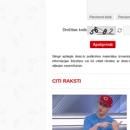
Pievienot bildi
Pievien
Drošības kods
Stingri aizliegts iAuto.lv publicētos materiālus izmant
informācijas līdzekļos vai kā citādi rīkoties ar iAut
atļaujas saņemšanas.
CITI RAKSTI