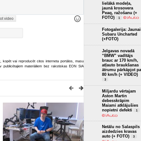
lielākā modeļa,
jaunā krosovera
Peaq, ražošanu (+
FOTO)
ot video
1
Fotogalerija: Jaunai
Subaru Uncharted
(+FOTO)
Jelgavas novadā
“BMW” vadītājs
brauc ar 170 km/h,
ot, kopēt vai reproducēt citos interneta portālos, masu
atļauto braukšanas
o.lv publicētajiem materiāliem bez rakstiskas EON SIA
ātrumu pārkāpjot pa
80 km/h (+ VIDEO)
3
Miljardu vērtajam
Aston Martin
debesskrāpim
Maiami atklājušies
nopietni defekti
1
Netālu no Salaspils
aizdedzies kravas
auto (+ FOTO)
3