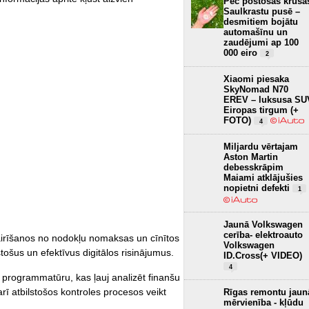
Pēc postošās krusa
Saulkrastu pusē –
desmitiem bojātu
automašīnu un
zaudējumi ap 100
000 eiro
2
Xiaomi piesaka
SkyNomad N70
EREV – luksusa SU
Eiropas tirgum (+
FOTO)
4
Miljardu vērtajam
Aston Martin
debesskrāpim
Maiami atklājušies
nopietni defekti
1
Jaunā Volkswagen
cerība- elektroauto
vairīšanos no nodokļu nomaksas un cīnītos
Volkswagen
stošus un efektīvus digitālos risinājumus.
ID.Cross(+ VIDEO)
4
 programmatūru, kas ļauj analizēt finanšu
arī atbilstošos kontroles procesos veikt
Rīgas remontu jaun
mērvienība - kļūdu