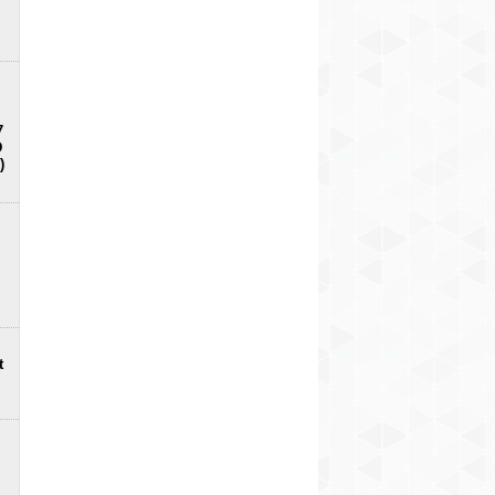
7
D
)
t