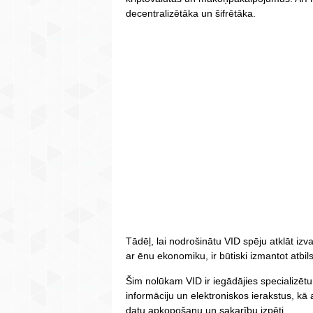
decentralizētāka un šifrētāka.
Tādēļ, lai nodrošinātu VID spēju atklāt iz
ar ēnu ekonomiku, ir būtiski izmantot atbil
Šim nolūkam VID ir iegādājies specializētu
informāciju un elektroniskos ierakstus, kā 
datu apkopošanu un sakarību izpēti.