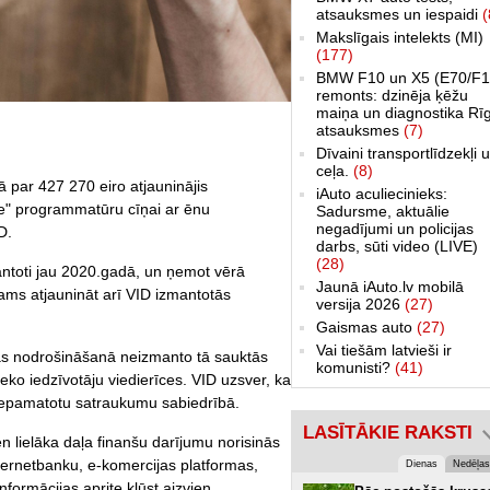
atsauksmes un iespaidi
(
Makslīgais intelekts (MI)
(177)
BMW F10 un X5 (E70/F1
remonts: dzinēja ķēžu
maiņa un diagnostika Rī
atsauksmes
(7)
Dīvaini transportlīdzekļi 
ceļa.
(8)
 par 427 270 eiro atjauninājis
iAuto aculiecinieks:
ite" programmatūru cīņai ar ēnu
Sadursme, aktuālie
negadījumi un policijas
D.
darbs, sūti video (LIVE)
(28)
mantoti jau 2020.gadā, un ņemot vērā
Jaunā iAuto.lv mobilā
ešams atjaunināt arī VID izmantotās
versija 2026
(27)
Gaismas auto
(27)
Vai tiešām latvieši ir
bas nodrošināšanā neizmanto tā sauktās
komunisti?
(41)
ko iedzīvotāju viedierīces. VID uzsver, ka
 nepamatotu satraukumu sabiedrībā.
LASĪTĀKIE RAKSTI
 lielāka daļa finanšu darījumu norisinās
internetbanku, e-komercijas platformas,
Dienas
Nedēļas
formācijas aprite kļūst aizvien