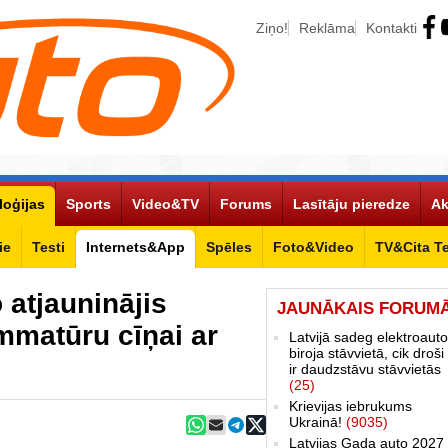
Ziņo!
Reklāma
Kontakti
loģijas
Sports
Video&TV
Forums
Lasītāju pieredze
Ak
ie
Testi
Internets&App
Spēles
Foto&Video
TV&Cita T
 atjauninājis
JAUNĀKAIS FORUM
mmatūru cīņai ar
Latvijā sadeg elektroauto
biroja stāvvietā, cik droši 
ir daudzstāvu stāvvietās
(25)
Krievijas iebrukums
Ukrainā!
(9035)
Latvijas Gada auto 2027 