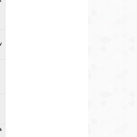
s
V
ā