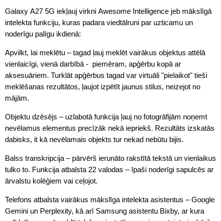
Galaxy A27 5G iekļauj virkni Awesome Intelligence jeb mākslīgā
intelekta funkciju, kuras padara viedtālruni par uzticamu un
noderīgu palīgu ikdienā:
Apvilkt, lai meklētu – tagad ļauj meklēt vairākus objektus attēlā
vienlaicīgi, vienā darbībā - piemēram, apģērbu kopā ar
aksesuāriem. Turklāt apģērbus tagad var virtuāli "pielaikot" tieši
meklēšanas rezultātos, ļaujot izpētīt jaunus stilus, neizejot no
mājām.
Objektu dzēsējs – uzlabotā funkcija ļauj no fotogrāfijām noņemt
nevēlamus elementus precīzāk nekā iepriekš. Rezultāts izskatās
dabisks, it kā nevēlamais objekts tur nekad nebūtu bijis.
Balss transkripcija – pārvērš ierunāto rakstītā tekstā un vienlaikus
tulko to. Funkcija atbalsta 22 valodas – īpaši noderīgi sapulcēs ar
ārvalstu kolēģiem vai ceļojot.
Telefons atbalsta vairākus mākslīga intelekta asistentus – Google
Gemini un Perplexity, kā arī Samsung asistentu Bixby, ar kura