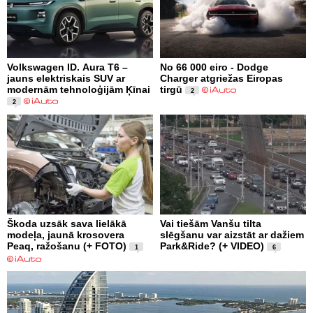
Volkswagen ID. Aura T6 –
No 66 000 eiro - Dodge
jauns elektriskais SUV ar
Charger atgriežas Eiropas
modernām tehnoloģijām Ķīnai
tirgū
2
2
Škoda uzsāk sava lielākā
Vai tiešām Vanšu tilta
modeļa, jaunā krosovera
slēgšanu var aizstāt ar dažiem
Peaq, ražošanu (+ FOTO)
Park&Ride? (+ VIDEO)
1
6