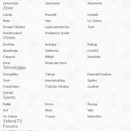
Lietoti Auto
Jauni Auto
Autonoma
Ziņas
Latvijā
Pasaulē
Izklaide
Moto
Velo
Uz Ūdens
Smagā Tehnika
Lauksaimniecība
Testi
Reklāmraksti
Redaktora Izvēle
Vīriem
Drošība
Avārijas
Policija
Akadēmija
Satiksme
Garāžā
Ceļojumi
Militāri
Autoklubi
Karte
Reakcijas tests
Tehnoloģijas
Enerģētika
Tālruņi
Datori&Portatīvie
Testi
Internets&App
Spēles
Foto&Video
TV&Cita Tehnika
Gadžeti
Dažādi
Sports
Rallijs
Kross
Šoseja
4x4
Moto
Velo
Uz Ūdens
Trases
Kalendārs
Video&TV
Forums