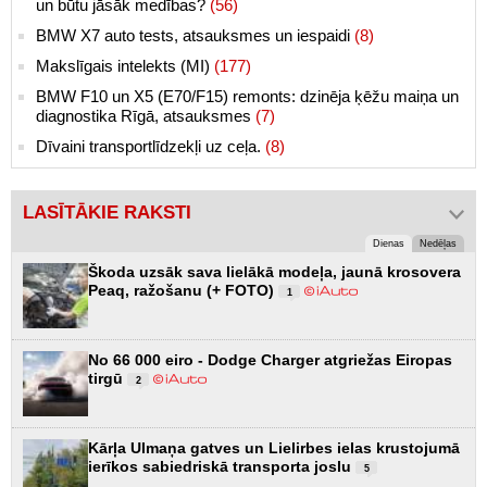
un būtu jāsāk medības?
(56)
BMW X7 auto tests, atsauksmes un iespaidi
(8)
Makslīgais intelekts (MI)
(177)
BMW F10 un X5 (E70/F15) remonts: dzinēja ķēžu maiņa un
diagnostika Rīgā, atsauksmes
(7)
Dīvaini transportlīdzekļi uz ceļa.
(8)
LASĪTĀKIE RAKSTI
Dienas
Nedēļas
Škoda uzsāk sava lielākā modeļa, jaunā krosovera
Peaq, ražošanu (+ FOTO)
1
No 66 000 eiro - Dodge Charger atgriežas Eiropas
tirgū
2
Kārļa Ulmaņa gatves un Lielirbes ielas krustojumā
ierīkos sabiedriskā transporta joslu
5