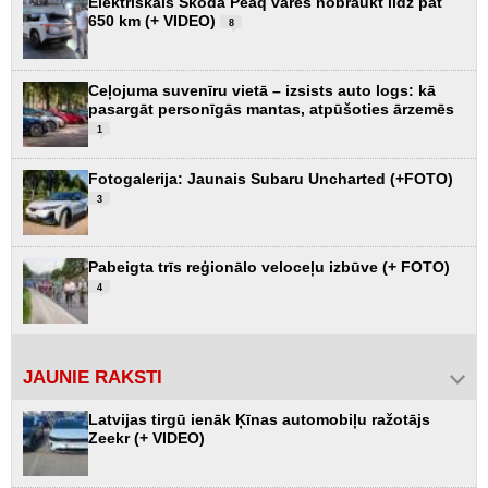
Elektriskais Škoda Peaq varēs nobraukt līdz pat
650 km (+ VIDEO)
8
Ceļojuma suvenīru vietā – izsists auto logs: kā
pasargāt personīgās mantas, atpūšoties ārzemēs
1
Fotogalerija: Jaunais Subaru Uncharted (+FOTO)
3
Pabeigta trīs reģionālo veloceļu izbūve (+ FOTO)
4
JAUNIE RAKSTI
Latvijas tirgū ienāk Ķīnas automobiļu ražotājs
Zeekr (+ VIDEO)