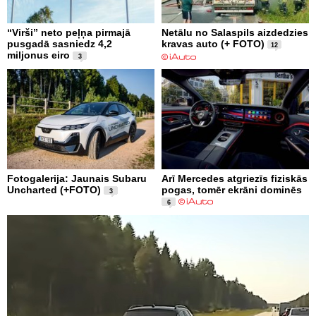
“Virši” neto peļņa pirmajā
Netālu no Salaspils aizdedzies
pusgadā sasniedz 4,2
kravas auto (+ FOTO)
12
miljonus eiro
3
Fotogalerija: Jaunais Subaru
Arī Mercedes atgriezīs fiziskās
Uncharted (+FOTO)
pogas, tomēr ekrāni dominēs
3
6