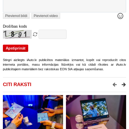
Pievienot bildi
Pievienot video
Drošības kods
Stingri aizliegts iAuto.lv publicētos materiālus izmantot, kopēt vai reproducēt citos
interneta portālos, masu informācijas līdzekļos vai kā citādi rīkoties ar iAuto.lv
publicētajiem materiāliem bez rakstiskas EON SIA atļaujas saņemšanas.
CITI RAKSTI