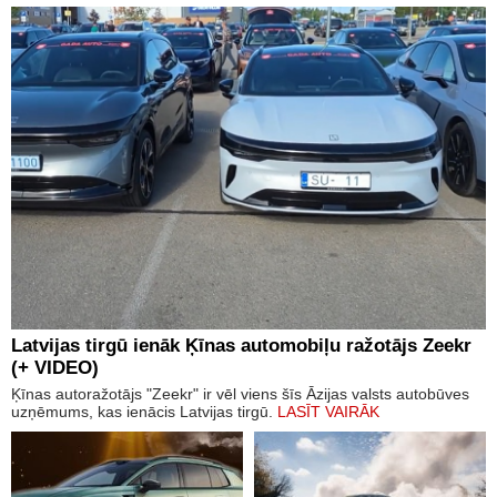
Latvijas tirgū ienāk Ķīnas automobiļu ražotājs Zeekr
(+ VIDEO)
Ķīnas autoražotājs "Zeekr" ir vēl viens šīs Āzijas valsts autobūves
uzņēmums, kas ienācis Latvijas tirgū.
LASĪT VAIRĀK