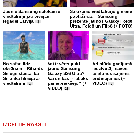
Jaunie Samsung salokāmie
Salokāmo viedtālruņu ģimene
S
viedtālruņi jau pieejami
paplašinās – Samsung
s
iegādei Latvijā
prezentē jaunos Galaxy Fold8
p
3
Ultra, Fold8 un Flip8 (+ FOTO)
e
No safari līdz
Vai ir vērts pirkt
Arī plūdu gadījumā
I
okeānam – Rihards
jauno Samsung
iedzīvotāji savos
l
Sniegs stāsta, kā
Galaxy S26 Ultra?
telefonos saņems
n
Šrilankā filmēja ar
Vai un kas ir labāks
brīdinājumus (+
k
viedtālruni
par iepriekšējo? (+
VIDEO)
i
2
5
VIDEO)
V
23
IZCELTIE RAKSTI