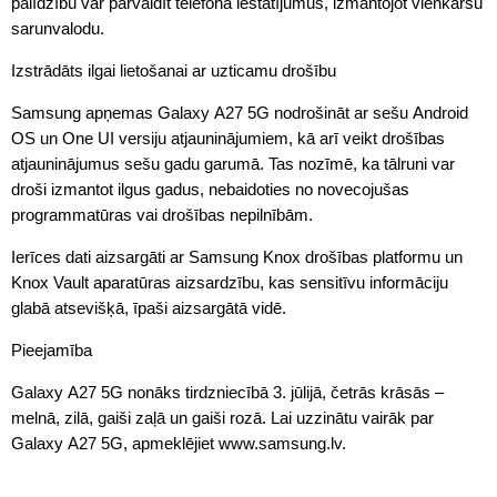
palīdzību var pārvaldīt telefona iestatījumus, izmantojot vienkāršu
sarunvalodu.
Izstrādāts ilgai lietošanai ar uzticamu drošību
Samsung apņemas Galaxy A27 5G nodrošināt ar sešu Android
OS un One UI versiju atjauninājumiem, kā arī veikt drošības
atjauninājumus sešu gadu garumā. Tas nozīmē, ka tālruni var
droši izmantot ilgus gadus, nebaidoties no novecojušas
programmatūras vai drošības nepilnībām.
Ierīces dati aizsargāti ar Samsung Knox drošības platformu un
Knox Vault aparatūras aizsardzību, kas sensitīvu informāciju
glabā atsevišķā, īpaši aizsargātā vidē.
Pieejamība
Galaxy A27 5G nonāks tirdzniecībā 3. jūlijā, četrās krāsās –
melnā, zilā, gaiši zaļā un gaiši rozā. Lai uzzinātu vairāk par
Galaxy A27 5G, apmeklējiet www.samsung.lv.