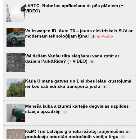
LVRTC: Robežas aprīkošana rit pēc plāniem (+
VIDEO)
Volkswagen ID. Aura T6 – jauns elektriskais SUV ar
modernām tehnoloģijām Ķīnai
2
Vai tiešām Vanšu tilta slēgšanu var aizstāt ar
dažiem Park&Ride? (+ VIDEO)
6
Kārļa Ulmaņa gatves un Lielirbes ielas krustojumā
ierīkos sabiedriskā transporta joslu
5
Mēneša laikā aizturēti kārtējie degvielas uzpildes
staciju apzadzēji
1
KEM: Trīs Latvijas granulu ražotāji apņēmušies ar
produkciju prioritāri nodrošināt vietējo tirgu
1