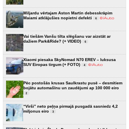
Miljardu vērtajam Aston Martin debesskrāpim
Maiami atklājušies nopietni defekti
6
Vai tiešām Vanšu tilta slēgšanu var aizstāt ar
dažiem Park&Ride? (+ VIDEO)
6
Xiaomi piesaka SkyNomad N70 EREV – luksusa
SUV Eiropas tirgum (+ FOTO)
4
Pēc postošās krusas Saulkrastu pusē – desmitiem
bojātu automašīnu un zaudējumi ap 100 000 eiro
2
“Virši” neto peļņa pirmajā pusgadā sasniedz 4,2
miljonus eiro
3