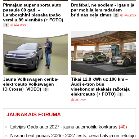
Pirmajam super sporta auto
Drošībai, ne sodiem - Igaunijā
pasaulē 60 gadi –
par mobilajiem radariem
Lamborghini piesaka īpašo
brīdinās ceļa zimes
12
versiju 99 vienībās (+ FOTO)
3
Jaunā Volkswagen cerība-
Tikai 12,8 kWh uz 100 km –
elektroauto Volkswagen
Audi e-tron būs
ID.Cross(+ VIDEO)
visekonomiskākais ražotāja
5
elektroauto (+ FOTO)
3
JAUNĀKAIS FORUMĀ
Latvijas Gada auto 2027 - jaunu automobiļu konkurss
(40)
Nissan Leaf jaunais 2026 - 2027 tests, cena Latvijā un lietotāju