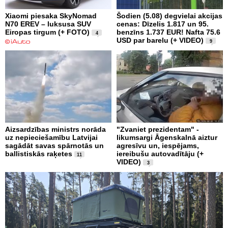
Xiaomi piesaka SkyNomad
Šodien (5.08) degvielai akcijas
N70 EREV – luksusa SUV
cenas: Dīzelis 1.817 un 95.
Eiropas tirgum (+ FOTO)
benzīns 1.737 EUR! Nafta 75.6
4
USD par barelu (+ VIDEO)
9
Aizsardzības ministrs norāda
"Zvaniet prezidentam" -
uz nepieciešamību Latvijai
likumsargi Āgenskalnā aiztur
sagādāt savas spārnotās un
agresīvu un, iespējams,
ballistiskās raķetes
iereibušu autovadītāju (+
11
VIDEO)
3