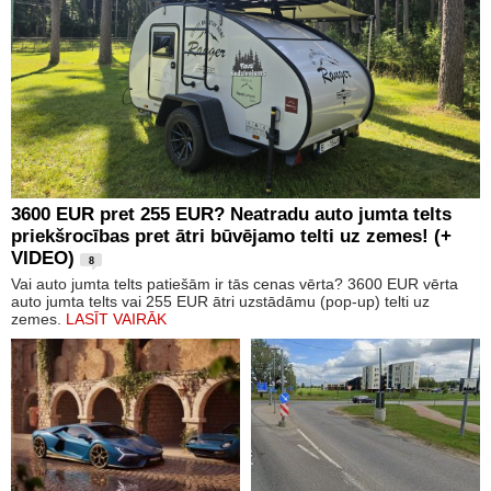
3600 EUR pret 255 EUR? Neatradu auto jumta telts
priekšrocības pret ātri būvējamo telti uz zemes! (+
VIDEO)
8
Vai auto jumta telts patiešām ir tās cenas vērta? 3600 EUR vērta
auto jumta telts vai 255 EUR ātri uzstādāmu (pop-up) telti uz
zemes.
LASĪT VAIRĀK