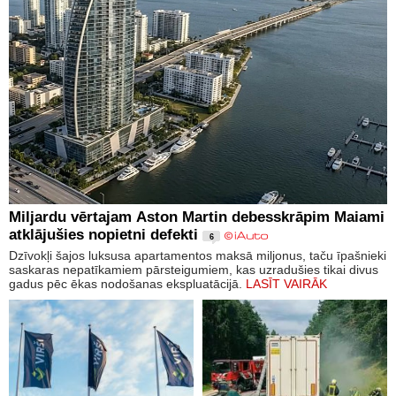
Miljardu vērtajam Aston Martin debesskrāpim Maiami
atklājušies nopietni defekti
6
Dzīvokļi šajos luksusa apartamentos maksā miljonus, taču īpašnieki
saskaras nepatīkamiem pārsteigumiem, kas uzradušies tikai divus
gadus pēc ēkas nodošanas ekspluatācijā.
LASĪT VAIRĀK