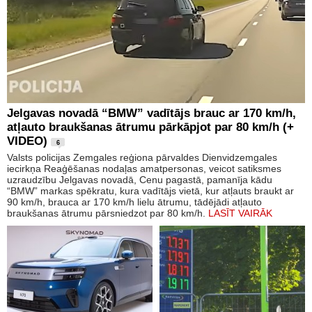
Jelgavas novadā “BMW” vadītājs brauc ar 170 km/h,
atļauto braukšanas ātrumu pārkāpjot par 80 km/h (+
VIDEO)
6
Valsts policijas Zemgales reģiona pārvaldes Dienvidzemgales
iecirkņa Reaģēšanas nodaļas amatpersonas, veicot satiksmes
uzraudzību Jelgavas novadā, Cenu pagastā, pamanīja kādu
“BMW” markas spēkratu, kura vadītājs vietā, kur atļauts braukt ar
90 km/h, brauca ar 170 km/h lielu ātrumu, tādējādi atļauto
braukšanas ātrumu pārsniedzot par 80 km/h.
LASĪT VAIRĀK