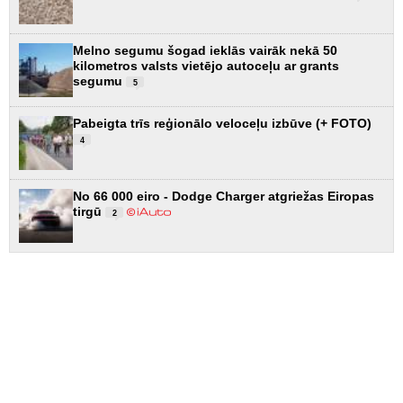
Melno segumu šogad ieklās vairāk nekā 50
kilometros valsts vietējo autoceļu ar grants
segumu
5
Pabeigta trīs reģionālo veloceļu izbūve (+ FOTO)
4
No 66 000 eiro - Dodge Charger atgriežas Eiropas
tirgū
2