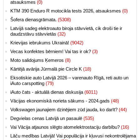
atsauksmes
(0)
KTM 390 Enduro R motocikla tests 2026, atsauksmes
(0)
Šofera dienasgrāmata.
(5308)
Latvijā sadeg elektroauto biroja stāvvietā, cik droši tie ir
daudzstāvu stāvvietās
(32)
Krievijas iebrukums Ukrainā!
(9042)
Vecas konfektes bērniem! Vai tas ir ok?
(3)
Moto salidojums Ķemeros
(8)
Kārtējā avārija Jūrmalā pie Circle K
(18)
Eksotiskie auto Latvijā 2026 – varenauto Rīgā, reti auto un
iAuto carspotting
(79)
iAuto čats - aktuālā dienas diskusija
(6011)
Vācijas ekonomiskā norieta sākums - 2024.gads
(48)
Volkswagen jaunajiem dzinējiem zūd jauda, ko darīt?
(44)
Degvielas cenas Latvijā un pasaulē
(535)
Vai Vācija atjaunos slēgto atomelektrostaciju darbību?
(16)
Lāču medības Latvijā! Vai populācija ir kļuvusi nekontrolējama