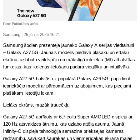
Foto: Publicitātes attēls
Samsung | 26.jūnijs 2026 16:21
Samsung šodien prezentēja jaunāko Galaxy A sērijas viedtālruni
– Galaxy A27 5G. Jaunais modelis piedāvā plašāku un ērtāku
ekrānu, uzlabotu veiktspēju un mākslīgā intelekta (MI) atbalstītas
funkcijas, kas ikdienas lietošanu padara vieglāku un intuitīvāku.
Galaxy A27 5G balstās uz populārā Galaxy A26 5G, papildinot
iepriekšējo modeli ar pārdomātiem uzlabojumiem, kas pieejami
plašākam lietotāju lokam.
Lielāks ekrāns, mazāk traucēkļu
Galaxy A27 5G aprīkots ar 6,7 collu Super AMOLED displeju ar
120 Hz atsvaidzes ātrumu, kas uzlabo attēla asumu. Jaunā
Infinity-O displeja tehnoloģija samazina priekšējās kameras
redzamību, savukārt šaurākas un vienmērīgākas ekrāna malas