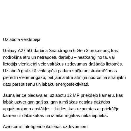
Uzlabota veiktspēja
Galaxy A27 5G darbina Snapdragon 6 Gen 3 procesors, kas
nodrošina ātru un netraucētu darbību – neatkarīgi no tā, vai
lietotājs vienlaicīgi veic vairākus uzdevumus dažādās lietotnēs.
Uzlabotā grafiskā veiktspēja padara spēļu un straumēšanas
pieredzi vienmērīgāku, bet jaunā ātrā atmiņa nodrošina straujāku
datu pārsūtīšanu un labāku energoefektivitāti.
Jaunā ierīce piedāvā arī uzlabotu 12 MP priekšējo kameru, kas
labāk uztver gan gaišas, gan tumšākas detaļas dažādos
apgaismojuma apstākļos – bildes, kas uzņemtas ar priekšējo
kameru ir dabiskākas un izteiksmīgākas nekā iepriekš.
Awesome Intelligence ikdienas uzdevumiem