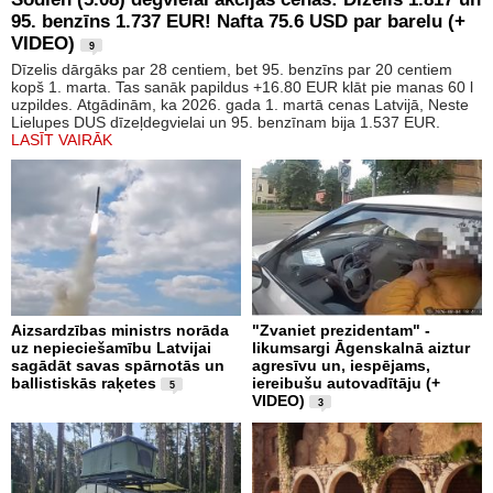
95. benzīns 1.737 EUR! Nafta 75.6 USD par barelu (+
VIDEO)
9
Dīzelis dārgāks par 28 centiem, bet 95. benzīns par 20 centiem
kopš 1. marta. Tas sanāk papildus +16.80 EUR klāt pie manas 60 l
uzpildes. Atgādinām, ka 2026. gada 1. martā cenas Latvijā, Neste
Lielupes DUS dīzeļdegvielai un 95. benzīnam bija 1.537 EUR.
LASĪT VAIRĀK
Aizsardzības ministrs norāda
"Zvaniet prezidentam" -
uz nepieciešamību Latvijai
likumsargi Āgenskalnā aiztur
sagādāt savas spārnotās un
agresīvu un, iespējams,
ballistiskās raķetes
iereibušu autovadītāju (+
5
VIDEO)
3