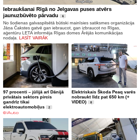
Iebraukšanai Rīgā no Jelgavas puses atvērs
jaunuzbūvēto pārvadu
6
No šodienas galvaspilsētā būtiski mainīsies satiksmes organizācija
Jāņa Čakstes gatvē gan iebraucot, gan izbraucot no Rīgas,
aģentūru LETA informēja Rīgas domes Ārējās komunikācijas
nodaļa.
LASĪT VAIRĀK
97 procenti – jūlijā arī Dānijā
Elektriskais Škoda Peaq varēs
privātais sektors pircis
nobraukt līdz pat 650 km (+
gandrīz tikai
VIDEO)
8
elektroautomobiļus
2