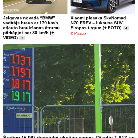
Jelgavas novadā “BMW”
Xiaomi piesaka SkyNomad
vadītājs brauc ar 170 km/h,
N70 EREV – luksusa SUV
atļauto braukšanas ātrumu
Eiropas tirgum (+ FOTO)
4
pārkāpjot par 80 km/h (+
VIDEO)
2
Šodien (5.08) degvielai akcijas cenas: Dīzelis 1.817 un