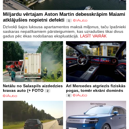
Miljardu vērtajam Aston Martin debesskrāpim Maiami
atklājušies nopietni defekti
1
Dzīvokļi šajos luksusa apartamentos maksā miljonus, taču īpašnieki
saskaras nepatīkamiem pārsteigumiem, kas uzradušies tikai divus
gadus pēc ēkas nodošanas ekspluatācijā.
LASĪT VAIRĀK
Netālu no Salaspils aizdedzies
Arī Mercedes atgriezīs fiziskās
kravas auto (+ FOTO
pogas, tomēr ekrāni dominēs
2
6