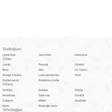
Sludinājumi
Lietoti Auto
Jauni Auto
Autonoma
Ziņas
Latvijā
Pasaulē
Izklaide
Moto
Velo
Uz Ūdens
Smagā Tehnika
Lauksaimniecība
Testi
Reklāmraksti
Redaktora Izvēle
Vīriem
Drošība
Avārijas
Policija
Akadēmija
Satiksme
Garāžā
Ceļojumi
Militāri
Autoklubi
Karte
Reakcijas tests
Tehnoloģijas