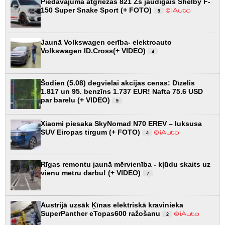
Piedāvājumā atgriežas 821 Zs jaudīgais Shelby F-
150 Super Snake Sport (+ FOTO)
9
Jaunā Volkswagen cerība- elektroauto
Volkswagen ID.Cross(+ VIDEO)
4
Šodien (5.08) degvielai akcijas cenas: Dīzelis
1.817 un 95. benzīns 1.737 EUR! Nafta 75.6 USD
par barelu (+ VIDEO)
9
Xiaomi piesaka SkyNomad N70 EREV – luksusa
SUV Eiropas tirgum (+ FOTO)
4
Rīgas remontu jaunā mērvienība - kļūdu skaits uz
vienu metru darbu! (+ VIDEO)
7
Austrijā uzsāk Ķīnas elektriskā kravinieka
SuperPanther eTopas600 ražošanu
2