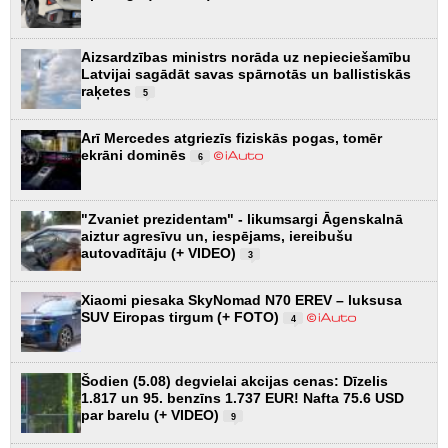
Aizsardzības ministrs norāda uz nepieciešamību
Latvijai sagādāt savas spārnotās un ballistiskās
raķetes
5
Arī Mercedes atgriezīs fiziskās pogas, tomēr
ekrāni dominēs
6
"Zvaniet prezidentam" - likumsargi Āgenskalnā
aiztur agresīvu un, iespējams, iereibušu
autovadītāju (+ VIDEO)
3
Xiaomi piesaka SkyNomad N70 EREV – luksusa
SUV Eiropas tirgum (+ FOTO)
4
Šodien (5.08) degvielai akcijas cenas: Dīzelis
1.817 un 95. benzīns 1.737 EUR! Nafta 75.6 USD
par barelu (+ VIDEO)
9