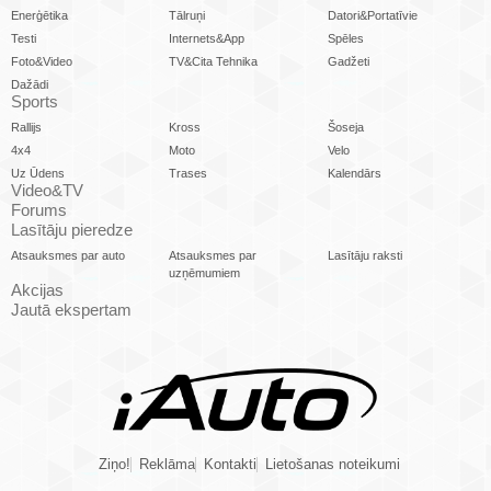
Enerģētika
Tālruņi
Datori&Portatīvie
Testi
Internets&App
Spēles
Foto&Video
TV&Cita Tehnika
Gadžeti
Dažādi
Sports
Rallijs
Kross
Šoseja
4x4
Moto
Velo
Uz Ūdens
Trases
Kalendārs
Video&TV
Forums
Lasītāju pieredze
Atsauksmes par auto
Atsauksmes par
Lasītāju raksti
uzņēmumiem
Akcijas
Jautā ekspertam
Ziņo!
Reklāma
Kontakti
Lietošanas noteikumi