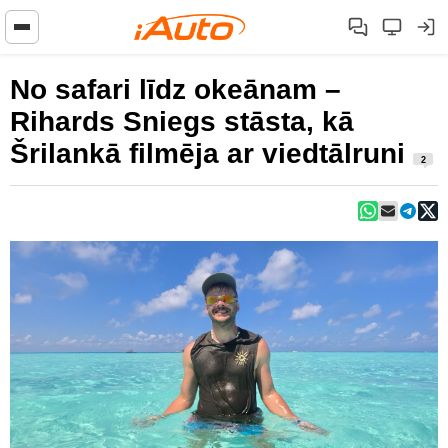
No safari līdz okeānam –
Rihards Sniegs stāsta, kā
Šrilankā filmēja ar viedtālruni
2