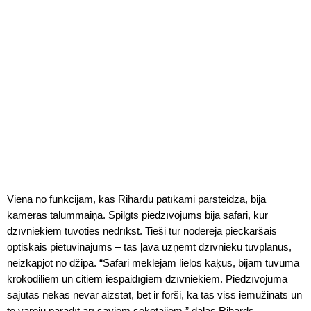
Viena no funkcijām, kas Rihardu patīkami pārsteidza, bija
kameras tālummaiņa. Spilgts piedzīvojums bija safari, kur
dzīvniekiem tuvoties nedrīkst. Tieši tur noderēja pieckāršais
optiskais pietuvinājums – tas ļāva uzņemt dzīvnieku tuvplānus,
neizkāpjot no džipa. “Safari meklējām lielos kaķus, bijām tuvumā
krokodiliem un citiem iespaidīgiem dzīvniekiem. Piedzīvojuma
sajūtas nekas nevar aizstāt, bet ir forši, ka tas viss iemūžināts un
to varēju parādīt arī saviem sekotājiem,” dalās Rihards.