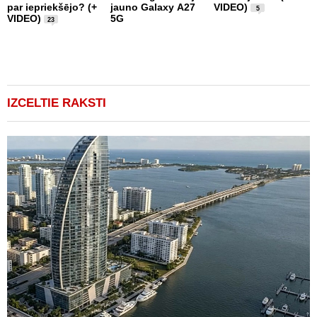
par iepriekšējo? (+
jauno Galaxy A27
VIDEO)
i
5
VIDEO)
5G
V
23
IZCELTIE RAKSTI