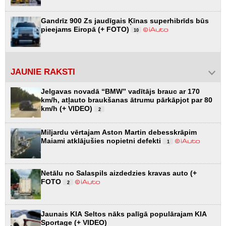
Gandrīz 900 Zs jaudīgais Ķīnas superhibrīds būs
pieejams Eiropā (+ FOTO)
10
JAUNIE RAKSTI
Jelgavas novadā “BMW” vadītājs brauc ar 170
km/h, atļauto braukšanas ātrumu pārkāpjot par 80
km/h (+ VIDEO)
2
Miljardu vērtajam Aston Martin debesskrāpim
Maiami atklājušies nopietni defekti
1
Netālu no Salaspils aizdedzies kravas auto (+
FOTO
2
Jaunais KIA Seltos nāks palīgā populārajam KIA
Sportage (+ VIDEO)