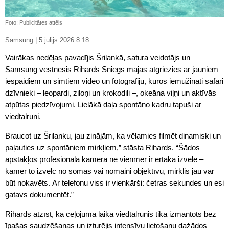
Foto: Publicitātes attēls
Samsung | 5.jūlijs 2026 8:18
Vairākas nedēļas pavadījis Šrilankā, satura veidotājs un
Samsung vēstnesis Rihards Sniegs mājās atgriezies ar jauniem
iespaidiem un simtiem video un fotogrāfiju, kuros iemūžināti safari
dzīvnieki – leopardi, ziloņi un krokodili –, okeāna viļņi un aktīvās
atpūtas piedzīvojumi. Lielākā daļa spontāno kadru tapuši ar
viedtālruni.
Braucot uz Šrilanku, jau zinājām, ka vēlamies filmēt dinamiski un
paļauties uz spontāniem mirkļiem,” stāsta Rihards. “Šādos
apstākļos profesionāla kamera ne vienmēr ir ērtākā izvēle –
kamēr to izvelc no somas vai nomaini objektīvu, mirklis jau var
būt nokavēts. Ar telefonu viss ir vienkārši: četras sekundes un esi
gatavs dokumentēt.”
Rihards atzīst, ka ceļojuma laikā viedtālrunis tika izmantots bez
īpašas saudzēšanas un izturējis intensīvu lietošanu dažādos