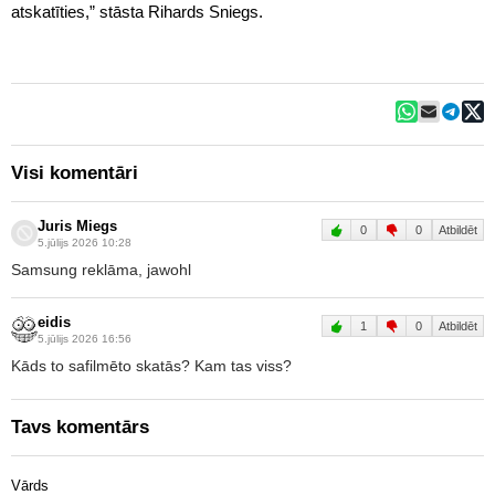
atskatīties,” stāsta Rihards Sniegs.
Visi komentāri
Juris Miegs
0
0
Atbildēt
5.jūlijs 2026 10:28
Samsung reklāma, jawohl
eidis
1
0
Atbildēt
5.jūlijs 2026 16:56
Kāds to safilmēto skatās? Kam tas viss?
Tavs komentārs
Vārds