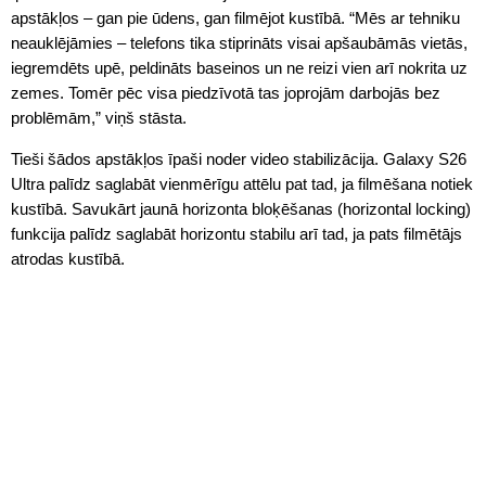
apstākļos – gan pie ūdens, gan filmējot kustībā. “Mēs ar tehniku
neauklējāmies – telefons tika stiprināts visai apšaubāmās vietās,
iegremdēts upē, peldināts baseinos un ne reizi vien arī nokrita uz
zemes. Tomēr pēc visa piedzīvotā tas joprojām darbojās bez
problēmām,” viņš stāsta.
Tieši šādos apstākļos īpaši noder video stabilizācija. Galaxy S26
Ultra palīdz saglabāt vienmērīgu attēlu pat tad, ja filmēšana notiek
kustībā. Savukārt jaunā horizonta bloķēšanas (horizontal locking)
funkcija palīdz saglabāt horizontu stabilu arī tad, ja pats filmētājs
atrodas kustībā.