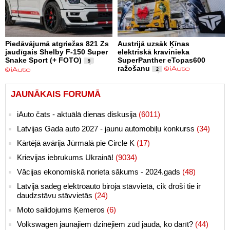
Piedāvājumā atgriežas 821 Zs
Austrijā uzsāk Ķīnas
jaudīgais Shelby F-150 Super
elektriskā kravinieka
Snake Sport (+ FOTO)
SuperPanther eTopas600
9
ražošanu
2
JAUNĀKAIS FORUMĀ
iAuto čats - aktuālā dienas diskusija
(6011)
Latvijas Gada auto 2027 - jaunu automobiļu konkurss
(34)
Kārtējā avārija Jūrmalā pie Circle K
(17)
Krievijas iebrukums Ukrainā!
(9034)
Vācijas ekonomiskā norieta sākums - 2024.gads
(48)
Latvijā sadeg elektroauto biroja stāvvietā, cik droši tie ir
daudzstāvu stāvvietās
(24)
Moto salidojums Ķemeros
(6)
Volkswagen jaunajiem dzinējiem zūd jauda, ko darīt?
(44)