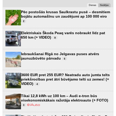
Dienas
Nedēļas
Pēc postošās krusas Saulkrastu pusē – desmitiem
bojātu automašīnu un zaudējumi ap 100 000 eiro
2
Elektriskais Škoda Peaq varēs nobraukt līdz pat
650 km (+ VIDEO)
8
Iebraukšanai Rīgā no Jelgavas puses atvērs
jaunuzbūvēto pārvadu
6
3600 EUR pret 255 EUR? Neatradu auto jumta telts
priekšrocības pret ātri būvējamo telti uz zemes! (+
VIDEO)
4
Tikai 12,8 kWh uz 100 km – Audi e-tron būs
visekonomiskākais ražotāja elektroauto (+ FOTO)
3