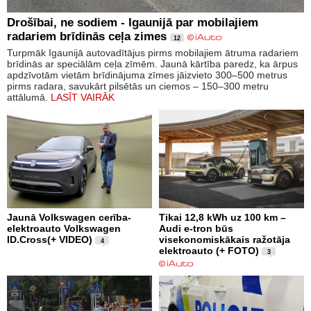
Drošībai, ne sodiem - Igaunijā par mobilajiem
radariem brīdinās ceļa zimes
12
Turpmāk Igaunijā autovadītājus pirms mobilajiem ātruma radariem
brīdinās ar speciālām ceļa zīmēm. Jaunā kārtība paredz, ka ārpus
apdzīvotām vietām brīdinājuma zīmes jāizvieto 300–500 metrus
pirms radara, savukārt pilsētās un ciemos – 150–300 metru
attālumā.
LASĪT VAIRĀK
Jaunā Volkswagen cerība-
Tikai 12,8 kWh uz 100 km –
elektroauto Volkswagen
Audi e-tron būs
ID.Cross(+ VIDEO)
visekonomiskākais ražotāja
4
elektroauto (+ FOTO)
3