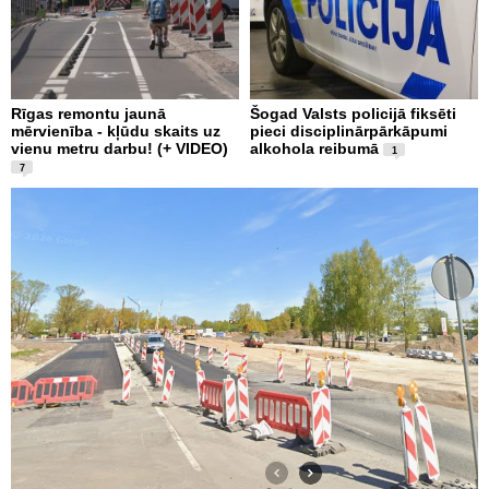
Rīgas remontu jaunā
Šogad Valsts policijā fiksēti
mērvienība - kļūdu skaits uz
pieci disciplinārpārkāpumi
vienu metru darbu! (+ VIDEO)
alkohola reibumā
1
7