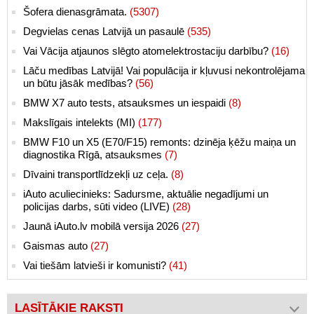
Šofera dienasgrāmata.
(5307)
Degvielas cenas Latvijā un pasaulē
(535)
Vai Vācija atjaunos slēgto atomelektrostaciju darbību?
(16)
Lāču medības Latvijā! Vai populācija ir kļuvusi nekontrolējama
un būtu jāsāk medības?
(56)
BMW X7 auto tests, atsauksmes un iespaidi
(8)
Makslīgais intelekts (MI)
(177)
BMW F10 un X5 (E70/F15) remonts: dzinēja ķēžu maiņa un
diagnostika Rīgā, atsauksmes
(7)
Dīvaini transportlīdzekļi uz ceļa.
(8)
iAuto aculiecinieks: Sadursme, aktuālie negadījumi un
policijas darbs, sūti video (LIVE)
(28)
Jaunā iAuto.lv mobilā versija 2026
(27)
Gaismas auto
(27)
Vai tiešām latvieši ir komunisti?
(41)
LASĪTĀKIE RAKSTI