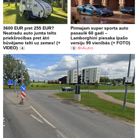
3600 EUR pret 255 EUR?
Pirmajam super sporta auto
Neatradu auto jumta telts
pasaulē 60 gadi –
priekšrocības pret ātri
Lamborghini piesaka īpašo
būvējamo telti uz zemes! (+
versiju 99 vienībās (+ FOTO)
VIDEO)
4
3