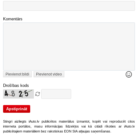
Komentārs
Pievienot bildi
Pievienot video
Drošības kods
Stingri aizliegts iAuto.lv publicētos materiālus izmantot, kopēt vai reproducēt citos
interneta portālos, masu informācijas līdzekļos vai kā citādi rīkoties ar iAuto.lv
publicētajiem materiāliem bez rakstiskas EON SIA atļaujas saņemšanas.