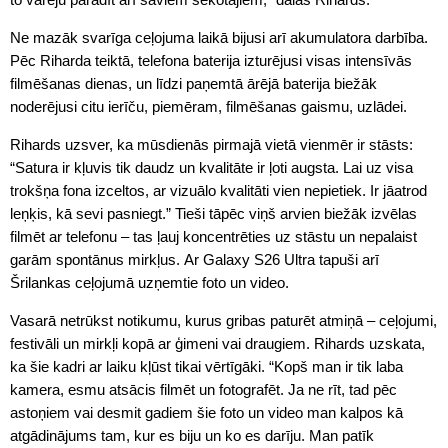
Ne mazāk svarīga ceļojuma laikā bijusi arī akumulatora darbība.
Pēc Riharda teiktā, telefona baterija izturējusi visas intensīvās
filmēšanas dienas, un līdzi paņemtā ārējā baterija biežāk
noderējusi citu ierīču, piemēram, filmēšanas gaismu, uzlādei.
Rihards uzsver, ka mūsdienās pirmajā vietā vienmēr ir stāsts:
“Satura ir kļuvis tik daudz un kvalitāte ir ļoti augsta. Lai uz visa
trokšņa fona izceltos, ar vizuālo kvalitāti vien nepietiek. Ir jāatrod
leņķis, kā sevi pasniegt.” Tieši tāpēc viņš arvien biežāk izvēlas
filmēt ar telefonu – tas ļauj koncentrēties uz stāstu un nepalaist
garām spontānus mirkļus. Ar Galaxy S26 Ultra tapuši arī
Šrilankas ceļojumā uzņemtie foto un video.
Vasarā netrūkst notikumu, kurus gribas paturēt atmiņā – ceļojumi,
festivāli un mirkļi kopā ar ģimeni vai draugiem. Rihards uzskata,
ka šie kadri ar laiku kļūst tikai vērtīgāki. “Kopš man ir tik laba
kamera, esmu atsācis filmēt un fotografēt. Ja ne rīt, tad pēc
astoņiem vai desmit gadiem šie foto un video man kalpos kā
atgādinājums tam, kur es biju un ko es darīju. Man patīk