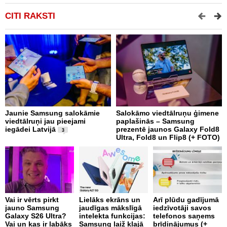
CITI RAKSTI
Jaunie Samsung salokāmie
Salokāmo viedtālruņu ģimene
S
viedtālruņi jau pieejami
paplašinās – Samsung
s
iegādei Latvijā
prezentē jaunos Galaxy Fold8
p
3
Ultra, Fold8 un Flip8 (+ FOTO)
e
Vai ir vērts pirkt
Lielāks ekrāns un
Arī plūdu gadījumā
I
jauno Samsung
jaudīgas mākslīgā
iedzīvotāji savos
l
Galaxy S26 Ultra?
intelekta funkcijas:
telefonos saņems
n
Vai un kas ir labāks
Samsung laiž klajā
brīdinājumus (+
k