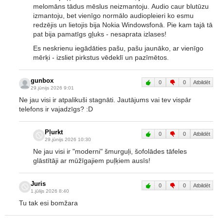
melomāns tādus mēslus neizmantoju. Audio caur blutūzu
izmantoju, bet vienīgo normālo audiopleieri ko esmu
redzējis un lietojis bija Nokia Windowsfonā. Pie kam tajā tā
pat bija pamatīgs gļuks - nesaprata izlases!
Es neskrienu iegādāties pašu, pašu jaunāko, ar vienīgo
mērķi - izsliet pirkstus vēdeklī un pazīmētos.
gunbox
0
0
Atbildēt
29.jūnijs 2026 9:01
Ne jau visi ir atpalikuši stagnāti. Jautājums vai tev vispār
telefons ir vajadzīgs? :D
Pļurkt
0
0
Atbildēt
29.jūnijs 2026 10:30
Ne jau visi ir "moderni" šmurguļi, šofolādes tāfeles
glāstītāji ar mūžīgajiem puļķiem ausīs!
Juris
0
0
Atbildēt
1.jūlijs 2026 8:40
Tu tak esi bomžara