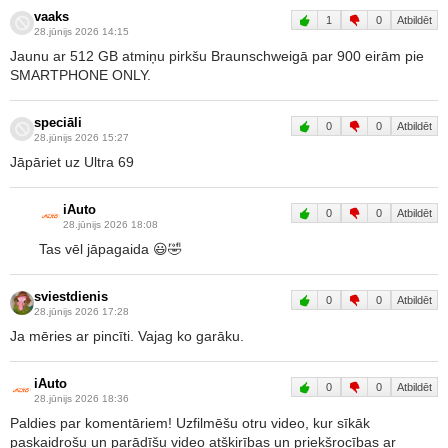
vaaks
1
0
Atbildēt
28.jūnijs 2026 14:15
Jaunu ar 512 GB atmiņu pirkšu Braunschweigā par 900 eirām pie
SMARTPHONE ONLY.
speciāli
0
0
Atbildēt
28.jūnijs 2026 15:27
Jāpāriet uz Ultra 69
iAuto
0
0
Atbildēt
28.jūnijs 2026 18:08
Tas vēl jāpagaida 😃🤣
sviestdienis
0
0
Atbildēt
28.jūnijs 2026 17:28
Ja mēries ar pincīti. Vajag ko garāku.
iAuto
0
0
Atbildēt
28.jūnijs 2026 18:36
Paldies par komentāriem! Uzfilmēšu otru video, kur sīkāk
paskaidrošu un parādīšu video atšķirības un priekšrocības ar