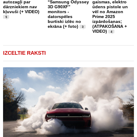
autozagļi par
“Samsung Odyssey
gaismas, elektro
a
dārzniekiem nav
3D G90XF”
ūdens pistole un
p
kļuvuši (+ VIDEO)
monitors -
vēl no Amazon
t
datorspēles
Prime 2025
5
burtiski izlēc no
izpārdošanas;
ekrāna (+ foto)
(ATPAKOŠANA +
3
VIDEO)
4
IZCELTIE RAKSTI