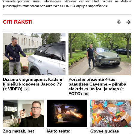
interneta portālos, masu informācijas līdzekļos vai kā citādi rīkoties ar iAuto.lv
publicētajiem materiāliem bez rakstiskas EON SIA atļaujas saņemšanas.
CITI RAKSTI
Dizaina vingrinājums. Kāds ir
Porsche prezentē 4-tās
“
ķīniešu krosovers Jaecoo 7?
paaudzes Cayenne – pilnībā
p
(+ VIDEO)
elektrisks un ļoti jaudīgs (+
s
4
FOTO)
10
i
Zog mazāk, bet
iAuto tests:
Govee gudrās
j