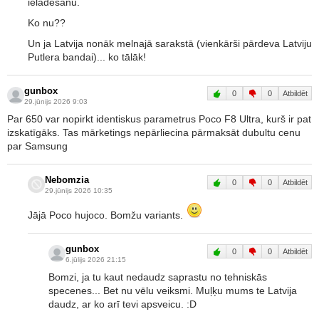
ielādēšanu.
Ko nu??
Un ja Latvija nonāk melnajā sarakstā (vienkārši pārdeva Latviju
Putlera bandai)... ko tālāk!
gunbox
0
0
Atbildēt
29.jūnijs 2026 9:03
Par 650 var nopirkt identiskus parametrus Poco F8 Ultra, kurš ir pat
izskatīgāks. Tas mārketings nepārliecina pārmaksāt dubultu cenu
par Samsung
Nebomzia
0
0
Atbildēt
29.jūnijs 2026 10:35
Jājā Poco hujoco. Bomžu variants.
gunbox
0
0
Atbildēt
6.jūlijs 2026 21:15
Bomzi, ja tu kaut nedaudz saprastu no tehniskās
specenes... Bet nu vēlu veiksmi. Muļķu mums te Latvija
daudz, ar ko arī tevi apsveicu. :D