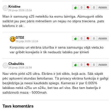
Kristīne
0
0
Atbildēt
29.jūnijs 2026 15:04
Man ir samsung s25 neteikšu ka esmu laimīga. Aizmugurē stikls
sašķīst jau pec pāris mēnešiem un nejau no stipra trieciena .pats
telefons ir ok .
GTD2
0
0
Atbildēt
29.jūlijs 2026 13:18
Korpussu un ekrāna izturība ir sena samsungu vājā vieta,ko
var gribēt korejietis ir tik nedaudz labāks par ķīnieti
Chabulitis
0
0
Atbildēt
29.jūnijs 2026 22:59
Nav vērts pirkt s26 ultra. Ekrāns ir ļoti slikts, bojā acis. Sāk sāpēt
pēc aptuveni stundas lietošanas. Tā privacy ekrāna funkcija ir galīgi
bezjēdzīga ja neesi kautkāds spiegs. Kameras ir par 0.005%
labākas nekā s25u un s24u, bet tas arī viss. Bez tam baterija ir
salīdzinoši maza - 5000mah.
Tavs komentārs