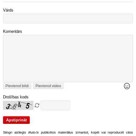
Vārds
Komentārs
Pievienot bildi
Pievienot video
Drošības kods
Stingri aizliegts iAuto.lv publicētos materiālus izmantot, kopēt vai reproducēt citos