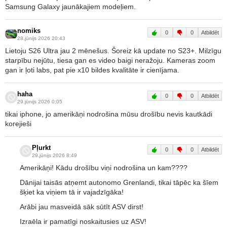
Samsung Galaxy jaunākajiem modeļiem.
nomiks
0
0
Atbildēt
28.jūnijs 2026 20:43
Lietoju S26 Ultra jau 2 mēnešus. Šoreiz kā update no S23+. Milzīgu
starpību nejūtu, tiesa gan es video baigi neražoju. Kameras zoom
gan ir ļoti labs, pat pie x10 bildes kvalitāte ir cienījama.
haha
0
0
Atbildēt
29.jūnijs 2026 0:05
tikai iphone, jo amerikāņi nodrošina mūsu drošību nevis kautkādi
korejieši
Pļurkt
0
0
Atbildēt
29.jūnijs 2026 8:49
Amerikāņi! Kādu drošību viņi nodrošina un kam????
Dānijai taisās atņemt autonomo Grenlandi, tikai tāpēc ka šīem
šķiet ka viņiem tā ir vajadzīgāka!
Arābi jau masveidā sāk sūtīt ASV dirst!
Izraēla ir pamatīgi noskaitusies uz ASV!