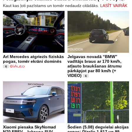
Kaut kas ļoti pazīstams un tomēr nedaudz citādāks.
LASĪT VAIRĀK
Arī Mercedes atgriezīs fiziskās
Jelgavas novadā “BMW”
pogas, tomēr ekrāni dominēs
vadītājs brauc ar 170 km/h,
atļauto braukšanas ātrumu
6
pārkāpjot par 80 km/h (+
VIDEO)
6
Xiaomi piesaka SkyNomad
Šodien (5.08) degvielai akcijas
N70 EREV – luksusa SUV
cenas: Dīzelis 1.817 un 95.