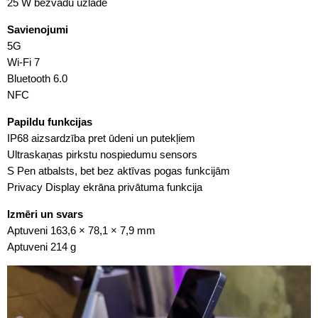
25 W bezvadu uzlāde
Savienojumi
5G
Wi-Fi 7
Bluetooth 6.0
NFC
Papildu funkcijas
IP68 aizsardzība pret ūdeni un putekļiem
Ultraskaņas pirkstu nospiedumu sensors
S Pen atbalsts, bet bez aktīvas pogas funkcijām
Privacy Display ekrāna privātuma funkcija
Izmēri un svars
Aptuveni 163,6 × 78,1 × 7,9 mm
Aptuveni 214 g