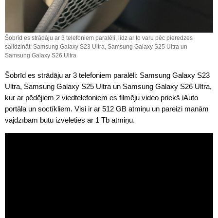
Šobrīd es strādāju ar 3 telefoniem paralēli, līdz ar to varu pēc pieredzes
salīdzināt: Samsung Galaxy S23 Ultra, Samsung Galaxy S25 Ultra un
Samsung Galaxy S26 Ultra
Šobrīd es strādāju ar 3 telefoniem paralēli: Samsung Galaxy S23
Ultra, Samsung Galaxy S25 Ultra un Samsung Galaxy S26 Ultra,
kur ar pēdējiem 2 viedtelefoniem es filmēju video priekš iAuto
portāla un soctīkliem. Visi ir ar 512 GB atmiņu un pareizi manām
vajdzībām būtu izvēlēties ar 1 Tb atmiņu.