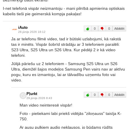
I-net telefonā vispār neizmantoju - mani pilnībā apmierina optiskais
kabelis tieši pie geimerskā kompja pakaļas!
iAuto
0
0
Atbildēt
28.jūnijs 2026 18:12
Ja ar telefonu filmē video, tad ir būtiski uzlabojumi, kā rakstā
tas ir minēts. Vispār šobrīd strādāju ar 3 telefoniem paralēli:
S23 Ultra, S25 Ultra un S26 Ultra. Kur pēdēji 2 ir kā video
telefoni.
Jūlijā pāriešu uz 2 telefoniem - Samsung S25 Ultra un S26
Ultra, diemžēl šajos modeļos Samsung Pen vairs nav ar aktīvu
pogu, kuru es izmantoju, lai ar tālvadību uzņemtu foto vai
video.
Pļurkt
0
0
Atbildēt
29.jūnijs 2026 8:43
Man video neinteresē vispār!
Foto - pietiekami labi priekš vidējās "ziloņauss" taisīja K-
750.
Ar ausu puļķiem audio neklausos, jo būdams rūdīts