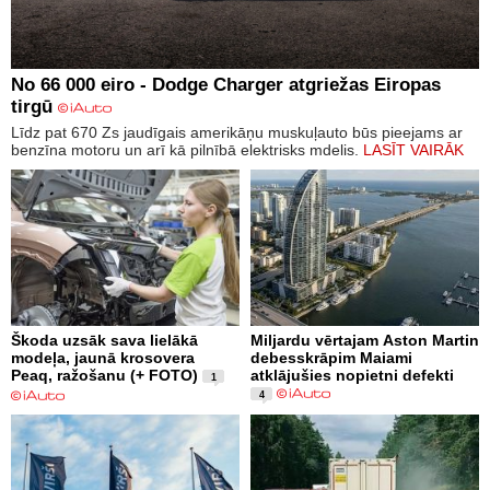
No 66 000 eiro - Dodge Charger atgriežas Eiropas
tirgū
Līdz pat 670 Zs jaudīgais amerikāņu muskuļauto būs pieejams ar
benzīna motoru un arī kā pilnībā elektrisks mdelis.
LASĪT VAIRĀK
Škoda uzsāk sava lielākā
Miljardu vērtajam Aston Martin
modeļa, jaunā krosovera
debesskrāpim Maiami
Peaq, ražošanu (+ FOTO)
atklājušies nopietni defekti
1
4