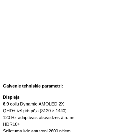
Galvenie tehniskie parametri:
Displejs
6,9
collu Dynamic AMOLED 2X
QHD+ izšķirtspēja (3120 × 1440)
120 Hz adaptīvais atsvaidzes ātrums
HDR10+
Spilgtums līdz aptuveni 2600 nitiem