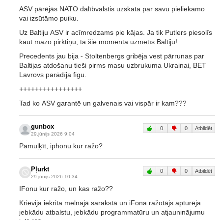
ASV pārējās NATO dalībvalstis uzskata par savu pieliekamo
vai izsūtāmo puiku.
Uz Baltiju ASV ir acīmredzams pie kājas. Ja tik Putlers piesolīs
kaut mazo pirktiņu, tā šie momentā uzmetīs Baltiju!
Precedents jau bija - Stoltenbergs gribēja vest pārrunas par
Baltijas atdošanu tieši pirms masu uzbrukuma Ukrainai, BET
Lavrovs parādīja figu.
++++++++++++++++
Tad ko ASV garantē un galvenais vai vispār ir kam???
gunbox
0
0
Atbildēt
29.jūnijs 2026 9:04
Pamuļķīt, iphonu kur ražo?
Pļurkt
0
0
Atbildēt
29.jūnijs 2026 10:34
IFonu kur ražo, un kas ražo??
Krievija iekrita melnajā sarakstā un iFona ražotājs apturēja
jebkādu atbalstu, jebkādu programmatūru un atjauninājumu