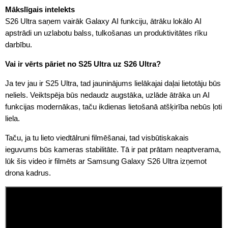
Mākslīgais intelekts
S26 Ultra saņem vairāk Galaxy AI funkciju, ātrāku lokālo AI
apstrādi un uzlabotu balss, tulkošanas un produktivitātes rīku
darbību.
Vai ir vērts pāriet no S25 Ultra uz S26 Ultra?
Ja tev jau ir S25 Ultra, tad jauninājums lielākajai daļai lietotāju būs
neliels. Veiktspēja būs nedaudz augstāka, uzlāde ātrāka un AI
funkcijas modernākas, taču ikdienas lietošanā atšķirība nebūs ļoti
liela.
Taču, ja tu lieto viedtālruni filmēšanai, tad visbūtiskakais
ieguvums būs kameras stabilitāte. Tā ir pat prātam neaptverama,
lūk šis video ir filmēts ar Samsung Galaxy S26 Ultra izņemot
drona kadrus.