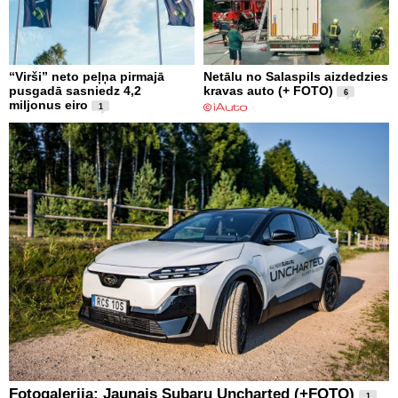
“Virši” neto peļņa pirmajā
Netālu no Salaspils aizdedzies
pusgadā sasniedz 4,2
kravas auto (+ FOTO)
6
miljonus eiro
1
Fotogalerija: Jaunais Subaru Uncharted (+FOTO)
1