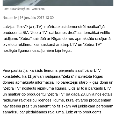
Foto: Ekrānšāviņš no Twitter.com
Nozare.lv | 16.janvāris 2017 13:30
Latvijas Televīzija (LTV) ir pārtraukusi demonstrēt neatkarīgā
producenta SIA "Zebra TV" satiksmes drošības tematikai veltīto
raidījumu "Zebra" saistībā ar Rīgas domes apmaksātu raidījumā
izvietotu reklāmu, kas saskaņā ar starp LTV un "Zebra TV"
noslēgta līguma nosacījumiem bija liegts.
Viņa pastāstīja, ka šāds lēmums pieņemts saistībā ar LTV
konstatēto, ka 11.janvārī raidījumā "
Zebra
" ir izvietota Rīgas
domes apmaksāta informācija. To paredzējis starp Rīgas domi un
"
Zebra
TV" noslēgts iepirkuma līgums. Līdz ar to ir pārkāpts LTV
un neatkarīgo producentu "
Zebra
TV" šā gada 28.jūnija noslēgtais
raidījuma raidtiesību licences līgums, kura ietvaros producentam
nav tiesību prasīt un saņemt no fiziskām vai juridiskām personām
samaksu par piedalīšanos raidījumā. Līdz ar to producents