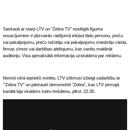
Saskaņā ar starp LTV un "
Zebra
TV" noslēgtā līguma
nosacījumiem ir jāizvairās raidījumā iekļaut tādu personu, preču
vai pakalpojumu, preču ražotāju vai pakalpojumu sniedzēju vārda,
firmas zīmes vai darbības attēlojumu, kas varētu maldināt
auditoriju. Visa apmaksātā informācija uzskatāma par reklāmu.
Ņemot vērā iepriekš minēto, LTV izlēmusi izbeigt sadarbību ar
‘"
Zebra
TV" un pārtraukt demonstrēt "
Zebra
", kas LTV pirmajā
kanālā bija skatāms katru trešdienu, plkst. 22.30.