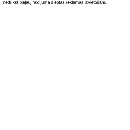
nedrīkst pieļauj raidījumā slēptās reklāmas izvietošanu.