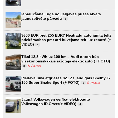
Iebraukšanai Rīgā no Jelgavas puses atvērs
jaunuzbūvēto pārvadu
6
3600 EUR pret 255 EUR? Neatradu auto jumta telts
priekšrocības pret ātri būvējamo telti uz zemes! (+
VIDEO)
4
Tikai 12,8 kWh uz 100 km – Audi e-tron būs
visekonomiskākais ražotāja elektroauto (+ FOTO)
3
Piedāvājumā atgriežas 821 Zs jaudīgais Shelby F-
150 Super Snake Sport (+ FOTO)
9
Jaunā Volkswagen cerība- elektroauto
Volkswagen ID.Cross(+ VIDEO)
4