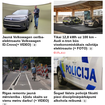
Jaunā Volkswagen cerība-
Tikai 12,8 kWh uz 100 km –
elektroauto Volkswagen
Audi e-tron būs
ID.Cross(+ VIDEO)
visekonomiskākais ražotāja
4
elektroauto (+ FOTO)
3
Rīgas remontu jaunā
Šogad Valsts policijā fiksēti
mērvienība - kļūdu skaits uz
pieci disciplinārpārkāpumi
vienu metru darbu! (+ VIDEO)
alkohola reibumā
1
7