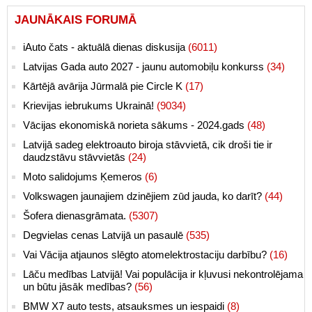
JAUNĀKAIS FORUMĀ
iAuto čats - aktuālā dienas diskusija
(6011)
Latvijas Gada auto 2027 - jaunu automobiļu konkurss
(34)
Kārtējā avārija Jūrmalā pie Circle K
(17)
Krievijas iebrukums Ukrainā!
(9034)
Vācijas ekonomiskā norieta sākums - 2024.gads
(48)
Latvijā sadeg elektroauto biroja stāvvietā, cik droši tie ir
daudzstāvu stāvvietās
(24)
Moto salidojums Ķemeros
(6)
Volkswagen jaunajiem dzinējiem zūd jauda, ko darīt?
(44)
Šofera dienasgrāmata.
(5307)
Degvielas cenas Latvijā un pasaulē
(535)
Vai Vācija atjaunos slēgto atomelektrostaciju darbību?
(16)
Lāču medības Latvijā! Vai populācija ir kļuvusi nekontrolējama
un būtu jāsāk medības?
(56)
BMW X7 auto tests, atsauksmes un iespaidi
(8)