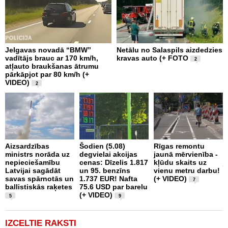
Jelgavas novadā “BMW”
Netālu no Salaspils aizdedzies
P
vadītājs brauc ar 170 km/h,
kravas auto (+ FOTO
S
2
atļauto braukšanas ātrumu
b
pārkāpjot par 80 km/h (+
z
VIDEO)
2
I
Aizsardzības
Šodien (5.08)
Rīgas remontu
n
ministrs norāda uz
degvielai akcijas
jaunā mērvienība -
a
nepieciešamību
cenas: Dīzelis 1.817
kļūdu skaits uz
j
Latvijai sagādāt
un 95. benzīns
vienu metru darbu!
p
savas spārnotās un
1.737 EUR! Nafta
(+ VIDEO)
7
ballistiskās raķetes
75.6 USD par barelu
(+ VIDEO)
5
9
IZCELTIE RAKSTI