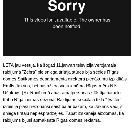
LETA jau vēstīja, ka šogad 11.janvārī televīzijā vērojamajā
raidījumā "
Zebra
" pie sniega tīrītāja stūres bija sēdies Rīgas
domes Satiksmes departamenta direktora pienākumu izpildītājs
Emīls Jakrins, bet pasažiera vietu ieņēma Rīgas mērs Nils
Ušakovs (S). Raidījumā abas amatpersonas stāstīja par ielu
tīrību Rīgā ziemas sezonā. Raidījums sociālajā tīklā "Twitter"
izraisīja plašu rezonansi saistībā ar bažām, ka Jakrins vadījis
sniega tīrītāju nepiesprādzējies. Tāpat izskanēja aizdomas, ka
raidījums bijusi apmaksāta Rīgas domes reklāma.