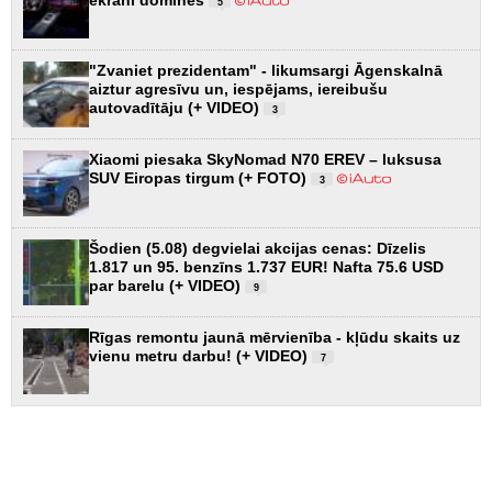
ekrāni dominēs
5
"Zvaniet prezidentam" - likumsargi Āgenskalnā
aiztur agresīvu un, iespējams, iereibušu
autovadītāju (+ VIDEO)
3
Xiaomi piesaka SkyNomad N70 EREV – luksusa
SUV Eiropas tirgum (+ FOTO)
3
Šodien (5.08) degvielai akcijas cenas: Dīzelis
1.817 un 95. benzīns 1.737 EUR! Nafta 75.6 USD
par barelu (+ VIDEO)
9
Rīgas remontu jaunā mērvienība - kļūdu skaits uz
vienu metru darbu! (+ VIDEO)
7