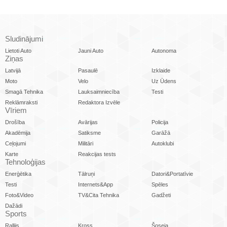
Sludinājumi
Lietoti Auto
Jauni Auto
Autonoma
Ziņas
Latvijā
Pasaulē
Izklaide
Moto
Velo
Uz Ūdens
Smagā Tehnika
Lauksaimniecība
Testi
Reklāmraksti
Redaktora Izvēle
Vīriem
Drošība
Avārijas
Policija
Akadēmija
Satiksme
Garāžā
Ceļojumi
Militāri
Autoklubi
Karte
Reakcijas tests
Tehnoloģijas
Enerģētika
Tālruņi
Datori&Portatīvie
Testi
Internets&App
Spēles
Foto&Video
TV&Cita Tehnika
Gadžeti
Dažādi
Sports
Rallijs
Kross
Šoseja