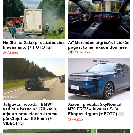
Netālu no Salaspils aizdedzies
Arī Mercedes atgriezīs fiziskās
kravas auto (+ FOTO
pogas, tomēr ekrāni dominēs
2
5
Jelgavas novadā “BMW”
Xiaomi piesaka SkyNomad
vadītājs brauc ar 170 km/h,
N70 EREV – luksusa SUV
atļauto braukšanas ātrumu
Eiropas tirgum (+ FOTO)
3
pārkāpjot par 80 km/h (+
VIDEO)
2