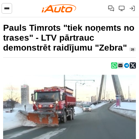
Pauls Timrots "tiek noņemts no
trases" - LTV pārtrauc
demonstrēt raidījumu "Zebra"
28