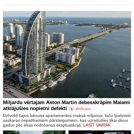
Miljardu vērtajam Aston Martin debesskrāpim Maiami
atklājušies nopietni defekti
1
Dzīvokļi šajos luksusa apartamentos maksā miljonus, taču īpašnieki
saskaras nepatīkamiem pārsteigumiem, kas uzradušies tikai divus
gadus pēc ēkas nodošanas ekspluatācijā.
LASĪT VAIRĀK