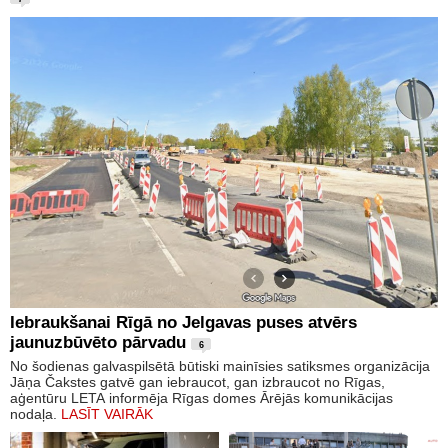
Iebraukšanai Rīgā no Jelgavas puses atvērs
jaunuzbūvēto pārvadu
6
No šodienas galvaspilsētā būtiski mainīsies satiksmes organizācija
Jāņa Čakstes gatvē gan iebraucot, gan izbraucot no Rīgas,
aģentūru LETA informēja Rīgas domes Ārējās komunikācijas
nodaļa.
LASĪT VAIRĀK