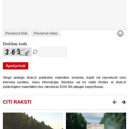
Pievienot bildi
Pievienot video
Drošības kods
Stingri aizliegts iAuto.lv publicētos materiālus izmantot, kopēt vai reproducēt citos
interneta portālos, masu informācijas līdzekļos vai kā citādi rīkoties ar iAuto.lv
publicētajiem materiāliem bez rakstiskas EON SIA atļaujas saņemšanas.
CITI RAKSTI