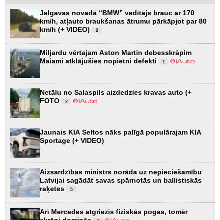
Jelgavas novadā “BMW” vadītājs brauc ar 170
km/h, atļauto braukšanas ātrumu pārkāpjot par 80
km/h (+ VIDEO)
2
Miljardu vērtajam Aston Martin debesskrāpim
Maiami atklājušies nopietni defekti
1
Netālu no Salaspils aizdedzies kravas auto (+
FOTO
2
Jaunais KIA Seltos nāks palīgā populārajam KIA
Sportage (+ VIDEO)
Aizsardzības ministrs norāda uz nepieciešamību
Latvijai sagādāt savas spārnotās un ballistiskās
raķetes
5
Arī Mercedes atgriezīs fiziskās pogas, tomēr