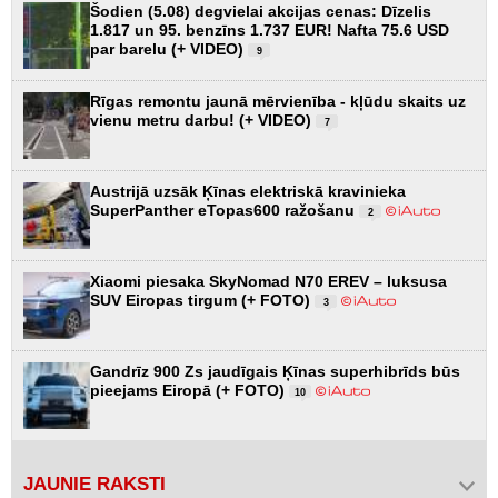
Šodien (5.08) degvielai akcijas cenas: Dīzelis
1.817 un 95. benzīns 1.737 EUR! Nafta 75.6 USD
par barelu (+ VIDEO)
9
Rīgas remontu jaunā mērvienība - kļūdu skaits uz
vienu metru darbu! (+ VIDEO)
7
Austrijā uzsāk Ķīnas elektriskā kravinieka
SuperPanther eTopas600 ražošanu
2
Xiaomi piesaka SkyNomad N70 EREV – luksusa
SUV Eiropas tirgum (+ FOTO)
3
Gandrīz 900 Zs jaudīgais Ķīnas superhibrīds būs
pieejams Eiropā (+ FOTO)
10
JAUNIE RAKSTI