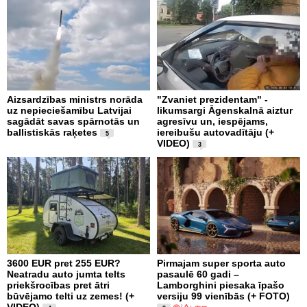
Aizsardzības ministrs norāda
"Zvaniet prezidentam" -
uz nepieciešamību Latvijai
likumsargi Āgenskalnā aiztur
sagādāt savas spārnotās un
agresīvu un, iespējams,
ballistiskās raķetes
iereibušu autovadītāju (+
5
VIDEO)
3
3600 EUR pret 255 EUR?
Pirmajam super sporta auto
Neatradu auto jumta telts
pasaulē 60 gadi –
priekšrocības pret ātri
Lamborghini piesaka īpašo
būvējamo telti uz zemes! (+
versiju 99 vienībās (+ FOTO)
VIDEO)