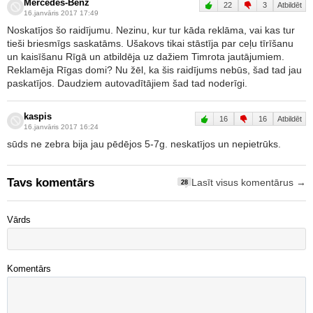
Mercedes-Benz
22
3
Atbildēt
16.janvāris 2017 17:49
Noskatījos šo raidījumu. Nezinu, kur tur kāda reklāma, vai kas tur
tieši briesmīgs saskatāms. Ušakovs tikai stāstīja par ceļu tīrīšanu
un kaisīšanu Rīgā un atbildēja uz dažiem Timrota jautājumiem.
Reklamēja Rīgas domi? Nu žēl, ka šis raidījums nebūs, šad tad jau
paskatījos. Daudziem autovadītājiem šad tad noderīgi.
kaspis
16
16
Atbildēt
16.janvāris 2017 16:24
sūds ne zebra bija jau pēdējos 5-7g. neskatījos un nepietrūks.
Tavs komentārs
Lasīt visus komentārus →
28
Vārds
Komentārs