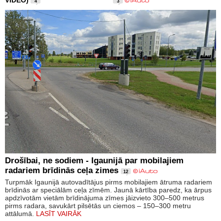
4
3
Drošībai, ne sodiem - Igaunijā par mobilajiem
radariem brīdinās ceļa zimes
12
Turpmāk Igaunijā autovadītājus pirms mobilajiem ātruma radariem
brīdinās ar speciālām ceļa zīmēm. Jaunā kārtība paredz, ka ārpus
apdzīvotām vietām brīdinājuma zīmes jāizvieto 300–500 metrus
pirms radara, savukārt pilsētās un ciemos – 150–300 metru
attālumā.
LASĪT VAIRĀK