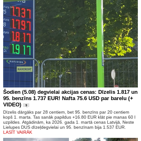
Šodien (5.08) degvielai akcijas cenas: Dīzelis 1.817 un
95. benzīns 1.737 EUR! Nafta 75.6 USD par barelu (+
VIDEO)
9
Dīzelis dārgāks par 28 centiem, bet 95. benzīns par 20 centiem
kopš 1. marta. Tas sanāk papildus +16.80 EUR klāt pie manas 60 l
uzpildes. Atgādinām, ka 2026. gada 1. martā cenas Latvijā, Neste
Lielupes DUS dīzeļdegvielai un 95. benzīnam bija 1.537 EUR.
LASĪT VAIRĀK