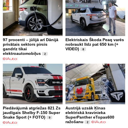
97 procenti – jūlijā arī Dānijā
Elektriskais Škoda Peaq varēs
privātais sektors pircis
nobraukt līdz pat 650 km (+
gandrīz tikai
VIDEO)
8
elektroautomobiļus
2
Piedāvājumā atgriežas 821 Zs
Austrijā uzsāk Ķīnas
jaudīgais Shelby F-150 Super
elektriskā kravinieka
Snake Sport (+ FOTO)
SuperPanther eTopas600
9
ražošanu
2