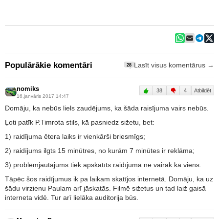
Populārākie komentāri
Lasīt visus komentārus →
28
nomiks
38
4
Atbildēt
16.janvāris 2017 14:47
Domāju, ka nebūs liels zaudējums, ka šāda raisījuma vairs nebūs.
Ļoti patīk P.Timrota stils, kā pasniedz sižetu, bet:
1) raidījuma ētera laiks ir vienkārši briesmīgs;
2) raidījums ilgts 15 minūtres, no kurām 7 minūtes ir reklāma;
3) problēmjautājums tiek apskatīts raidījumā ne vairāk kā viens.
Tāpēc šos raidījumus ik pa laikam skatījos internetā. Domāju, ka uz
šādu virzienu Paulam arī jāskatās. Filmē sižetus un tad laiž gaisā
interneta vidē. Tur arī lielāka auditorija būs.