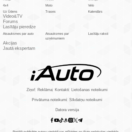
4x4
Moto
Velo
Uz Ūdens
Trases
Kalendārs
Video&TV
Forums
Lasītāju pieredze
Atsauksmes par auto
Atsauksmes par
Lasītāju raksti
uzņēmumiem
Akcijas
Jautā ekspertam
Ziņo!
Reklāma
Kontakti
Lietošanas noteikumi
Privātuma noteikumi
Sīkdatņu noteikumi
Datora versija
Portālā publicētie autoru viedokļi var atšķirties no iAuto redakcijas viedokļa.