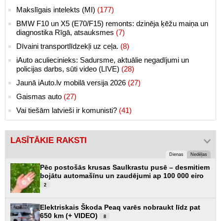
Makslīgais intelekts (MI)
(177)
BMW F10 un X5 (E70/F15) remonts: dzinēja ķēžu maiņa un
diagnostika Rīgā, atsauksmes
(7)
Dīvaini transportlīdzekļi uz ceļa.
(8)
iAuto aculiecinieks: Sadursme, aktuālie negadījumi un
policijas darbs, sūti video (LIVE)
(28)
Jaunā iAuto.lv mobilā versija 2026
(27)
Gaismas auto
(27)
Vai tiešām latvieši ir komunisti?
(41)
LASĪTĀKIE RAKSTI
Dienas
Nedēļas
Pēc postošās krusas Saulkrastu pusē – desmitiem
bojātu automašīnu un zaudējumi ap 100 000 eiro
2
Elektriskais Škoda Peaq varēs nobraukt līdz pat
650 km (+ VIDEO)
8