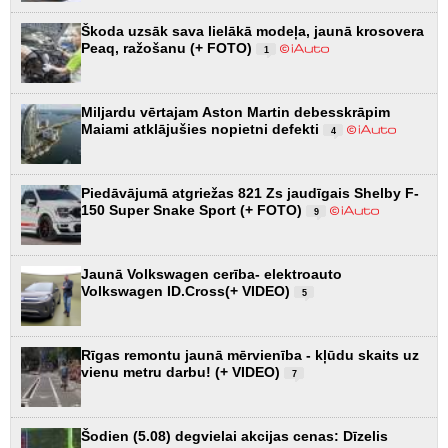
Škoda uzsāk sava lielākā modeļa, jaunā krosovera
Peaq, ražošanu (+ FOTO)
1
Miljardu vērtajam Aston Martin debesskrāpim
Maiami atklājušies nopietni defekti
4
Piedāvājumā atgriežas 821 Zs jaudīgais Shelby F-
150 Super Snake Sport (+ FOTO)
9
Jaunā Volkswagen cerība- elektroauto
Volkswagen ID.Cross(+ VIDEO)
5
Rīgas remontu jaunā mērvienība - kļūdu skaits uz
vienu metru darbu! (+ VIDEO)
7
Šodien (5.08) degvielai akcijas cenas: Dīzelis