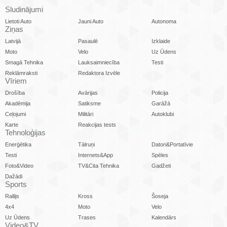
Sludinājumi
Lietoti Auto
Jauni Auto
Autonoma
Ziņas
Latvijā
Pasaulē
Izklaide
Moto
Velo
Uz Ūdens
Smagā Tehnika
Lauksaimniecība
Testi
Reklāmraksti
Redaktora Izvēle
Vīriem
Drošība
Avārijas
Policija
Akadēmija
Satiksme
Garāžā
Ceļojumi
Militāri
Autoklubi
Karte
Reakcijas tests
Tehnoloģijas
Enerģētika
Tālruņi
Datori&Portatīvie
Testi
Internets&App
Spēles
Foto&Video
TV&Cita Tehnika
Gadžeti
Dažādi
Sports
Rallijs
Kross
Šoseja
4x4
Moto
Velo
Uz Ūdens
Trases
Kalendārs
Video&TV