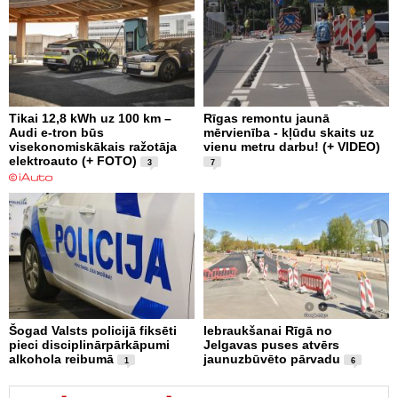
Tikai 12,8 kWh uz 100 km –
Rīgas remontu jaunā
Audi e-tron būs
mērvienība - kļūdu skaits uz
visekonomiskākais ražotāja
vienu metru darbu! (+ VIDEO)
elektroauto (+ FOTO)
3
7
Šogad Valsts policijā fiksēti
Iebraukšanai Rīgā no
pieci disciplinārpārkāpumi
Jelgavas puses atvērs
alkohola reibumā
jaunuzbūvēto pārvadu
1
6