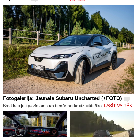
Fotogalerija: Jaunais Subaru Uncharted (+FOTO)
1
Kaut kas ļoti pazīstams un tomēr nedaudz citādāks.
LASĪT VAIRĀK