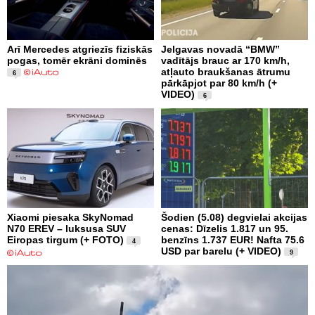
Arī Mercedes atgriezīs fiziskās
Jelgavas novadā “BMW”
pogas, tomēr ekrāni dominēs
vadītājs brauc ar 170 km/h,
atļauto braukšanas ātrumu
6
pārkāpjot par 80 km/h (+
VIDEO)
6
Xiaomi piesaka SkyNomad
Šodien (5.08) degvielai akcijas
N70 EREV – luksusa SUV
cenas: Dīzelis 1.817 un 95.
Eiropas tirgum (+ FOTO)
benzīns 1.737 EUR! Nafta 75.6
4
USD par barelu (+ VIDEO)
9