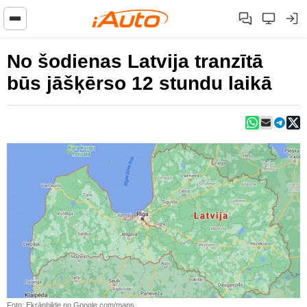
No šodienas Latvija tranzītā
būs jāšķērso 12 stundu laikā
Foto: Ekrānbilde no Google.com/maps