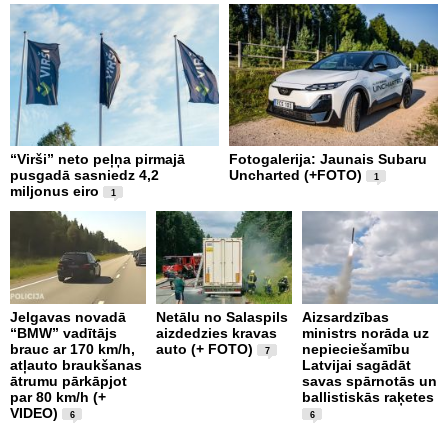
“Virši” neto peļņa pirmajā
Fotogalerija: Jaunais Subaru
Š
pusgadā sasniedz 4,2
Uncharted (+FOTO)
c
1
miljonus eiro
b
1
U
Jelgavas novadā
Netālu no Salaspils
Aizsardzības
“BMW” vadītājs
aizdedzies kravas
ministrs norāda uz
P
brauc ar 170 km/h,
auto (+ FOTO)
nepieciešamību
k
7
atļauto braukšanas
Latvijai sagādāt
p
ātrumu pārkāpjot
savas spārnotās un
b
par 80 km/h (+
ballistiskās raķetes
u
VIDEO)
1
6
6