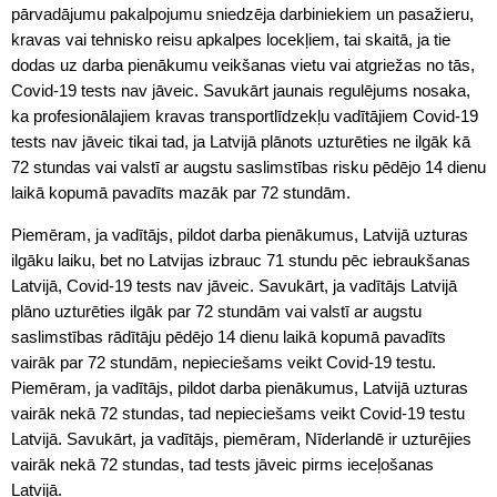
pārvadājumu pakalpojumu sniedzēja darbiniekiem un pasažieru,
kravas vai tehnisko reisu apkalpes locekļiem, tai skaitā, ja tie
dodas uz darba pienākumu veikšanas vietu vai atgriežas no tās,
Covid-19 tests nav jāveic. Savukārt jaunais regulējums nosaka,
ka profesionālajiem kravas transportlīdzekļu vadītājiem Covid-19
tests nav jāveic tikai tad, ja Latvijā plānots uzturēties ne ilgāk kā
72 stundas vai valstī ar augstu saslimstības risku pēdējo 14 dienu
laikā kopumā pavadīts mazāk par 72 stundām.
Piemēram, ja vadītājs, pildot darba pienākumus, Latvijā uzturas
ilgāku laiku, bet no Latvijas izbrauc 71 stundu pēc iebraukšanas
Latvijā, Covid-19 tests nav jāveic. Savukārt, ja vadītājs Latvijā
plāno uzturēties ilgāk par 72 stundām vai valstī ar augstu
saslimstības rādītāju pēdējo 14 dienu laikā kopumā pavadīts
vairāk par 72 stundām, nepieciešams veikt Covid-19 testu.
Piemēram, ja vadītājs, pildot darba pienākumus, Latvijā uzturas
vairāk nekā 72 stundas, tad nepieciešams veikt Covid-19 testu
Latvijā. Savukārt, ja vadītājs, piemēram, Nīderlandē ir uzturējies
vairāk nekā 72 stundas, tad tests jāveic pirms ieceļošanas
Latvijā.