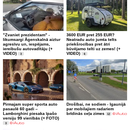
"Zvaniet prezidentam" -
3600 EUR pret 255 EUR?
likumsargi Āgenskalnā aiztur
Neatradu auto jumta telts
agresīvu un, iespējams,
priekšrocības pret ātri
iereibušu autovadītāju (+
būvējamo telti uz zemes! (+
VIDEO)
VIDEO)
3
6
Pirmajam super sporta auto
Drošībai, ne sodiem - Igaunijā
pasaulē 60 gadi –
par mobilajiem radariem
Lamborghini piesaka īpašo
brīdinās ceļa zimes
12
versiju 99 vienībās (+ FOTO)
3