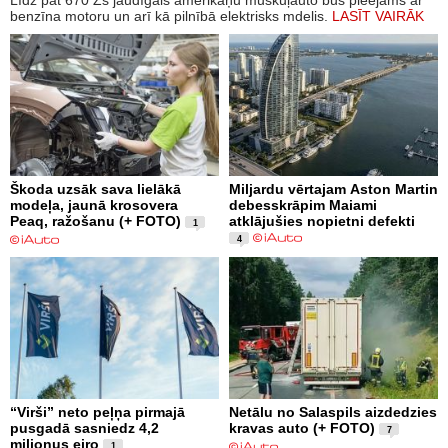
benzīna motoru un arī kā pilnībā elektrisks mdelis.
LASĪT VAIRĀK
Škoda uzsāk sava lielākā
Miljardu vērtajam Aston Martin
modeļa, jaunā krosovera
debesskrāpim Maiami
Peaq, ražošanu (+ FOTO)
atklājušies nopietni defekti
1
4
“Virši” neto peļņa pirmajā
Netālu no Salaspils aizdedzies
pusgadā sasniedz 4,2
kravas auto (+ FOTO)
7
miljonus eiro
1