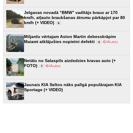
Jelgavas novadā “BMW” vadītājs brauc ar 170
km/h, atļauto braukšanas ātrumu pārkāpjot par 80
km/h (+ VIDEO)
6
Miljardu vērtajam Aston Martin debesskrāpim
Maiami atklājušies nopietni defekti
4
Netālu no Salaspils aizdedzies kravas auto (+
FOTO)
7
Jaunais KIA Seltos nāks palīgā populārajam KIA
Sportage (+ VIDEO)