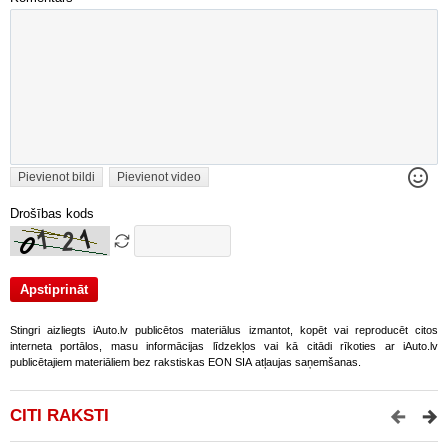
Pievienot bildi
Pievienot video
Drošības kods
Stingri aizliegts iAuto.lv publicētos materiālus izmantot, kopēt vai reproducēt citos
interneta portālos, masu informācijas līdzekļos vai kā citādi rīkoties ar iAuto.lv
publicētajiem materiāliem bez rakstiskas EON SIA atļaujas saņemšanas.
CITI RAKSTI