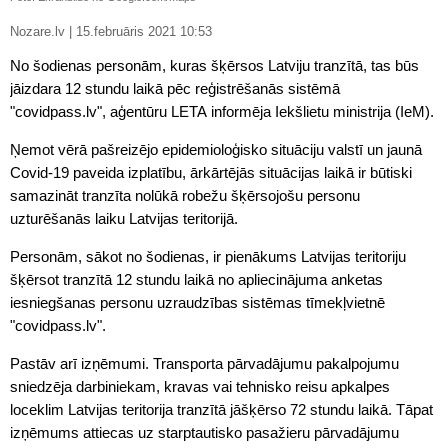
Nozare.lv | 15.februāris 2021 10:53
No šodienas personām, kuras šķērsos Latviju tranzītā, tas būs
jāizdara 12 stundu laikā pēc reģistrēšanās sistēmā
"covidpass.lv", aģentūru LETA informēja Iekšlietu ministrija (IeM).
Ņemot vērā pašreizējo epidemioloģisko situāciju valstī un jaunā
Covid-19 paveida izplatību, ārkārtējās situācijas laikā ir būtiski
samazināt tranzīta nolūkā robežu šķērsojošu personu
uzturēšanās laiku Latvijas teritorijā.
Personām, sākot no šodienas, ir pienākums Latvijas teritoriju
šķērsot tranzītā 12 stundu laikā no apliecinājuma anketas
iesniegšanas personu uzraudzības sistēmas tīmekļvietnē
"covidpass.lv".
Pastāv arī izņēmumi. Transporta pārvadājumu pakalpojumu
sniedzēja darbiniekam, kravas vai tehnisko reisu apkalpes
loceklim Latvijas teritorija tranzītā jāšķērso 72 stundu laikā. Tāpat
izņēmums attiecas uz starptautisko pasažieru pārvadājumu