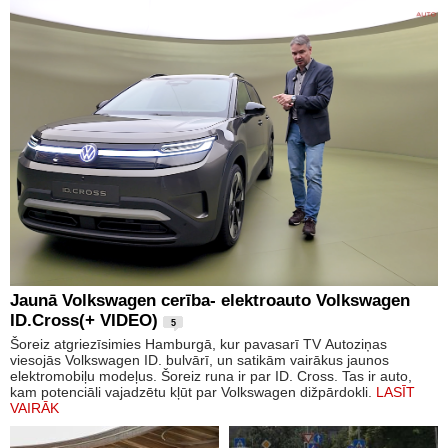
Jaunā Volkswagen cerība- elektroauto Volkswagen
ID.Cross(+ VIDEO)
5
Šoreiz atgriezīsimies Hamburgā, kur pavasarī TV Autoziņas
viesojās Volkswagen ID. bulvārī, un satikām vairākus jaunos
elektromobiļu modeļus. Šoreiz runa ir par ID. Cross. Tas ir auto,
kam potenciāli vajadzētu kļūt par Volkswagen dižpārdokli.
LASĪT
VAIRĀK