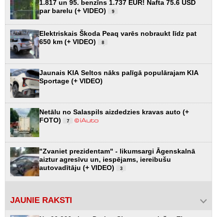
1.817 un 95. benzīns 1.737 EUR! Nafta 75.6 USD
par barelu (+ VIDEO)
9
Elektriskais Škoda Peaq varēs nobraukt līdz pat
650 km (+ VIDEO)
8
Jaunais KIA Seltos nāks palīgā populārajam KIA
Sportage (+ VIDEO)
Netālu no Salaspils aizdedzies kravas auto (+
FOTO)
7
"Zvaniet prezidentam" - likumsargi Āgenskalnā
aiztur agresīvu un, iespējams, iereibušu
autovadītāju (+ VIDEO)
3
JAUNIE RAKSTI