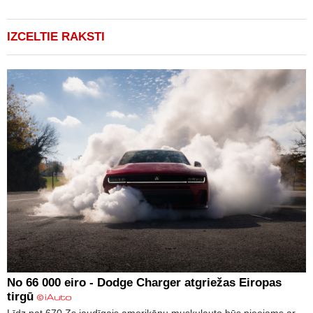
IZCELTIE RAKSTI
No 66 000 eiro - Dodge Charger atgriežas Eiropas
tirgū
Līdz pat 670 Zs jaudīgais amerikāņu muskuļauto būs pieejams ar