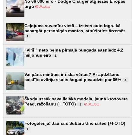
No 66 000 eiro - Dodge Charger atgriežas Eiropas
tirgū
Ceļojuma suvenīru vietā – izsists auto logs: kā
pasargāt personīgās mantas, atpūšoties ārzemēs
1
“Virši” neto peļņa pirmajā pusgadā sasniedz 4,2
miljonus eiro
1
Vai pāris minūtes ir riska vērtas? Ar apdzīšanu
saistīto avāriju skaits šogad pieaudzis par 66%
4
Škoda uzsāk sava lielākā modeļa, jaunā krosovera
Peaq, ražošanu (+ FOTO)
1
Fotogalerija: Jaunais Subaru Uncharted (+FOTO)
1