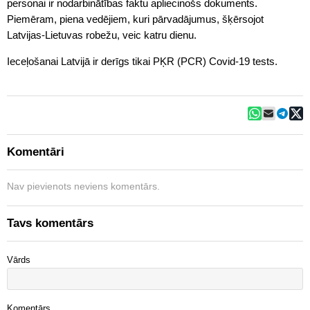
personai ir nodarbinātības faktu apliecinošs dokuments.
Piemēram, piena vedējiem, kuri pārvadājumus, šķērsojot
Latvijas-Lietuvas robežu, veic katru dienu.
Ieceļošanai Latvijā ir derīgs tikai PĶR (PCR) Covid-19 tests.
Komentāri
Nav pievienots neviens komentārs.
Tavs komentārs
Vārds
Komentārs