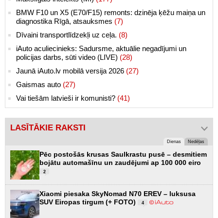
BMW F10 un X5 (E70/F15) remonts: dzinēja ķēžu maiņa un
diagnostika Rīgā, atsauksmes
(7)
Dīvaini transportlīdzekļi uz ceļa.
(8)
iAuto aculiecinieks: Sadursme, aktuālie negadījumi un
policijas darbs, sūti video (LIVE)
(28)
Jaunā iAuto.lv mobilā versija 2026
(27)
Gaismas auto
(27)
Vai tiešām latvieši ir komunisti?
(41)
LASĪTĀKIE RAKSTI
Dienas
Nedēļas
Pēc postošās krusas Saulkrastu pusē – desmitiem
bojātu automašīnu un zaudējumi ap 100 000 eiro
2
Xiaomi piesaka SkyNomad N70 EREV – luksusa
SUV Eiropas tirgum (+ FOTO)
4