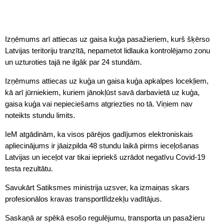
Izņēmums arī attiecas uz gaisa kuģa pasažieriem, kurš šķērso
Latvijas teritoriju tranzītā, nepametot lidlauka kontrolējamo zonu
un uzturoties tajā ne ilgāk par 24 stundām.
Izņēmums attiecas uz kuģa un gaisa kuģa apkalpes locekļiem,
kā arī jūrniekiem, kuriem jānokļūst savā darbavietā uz kuģa,
gaisa kuģa vai nepieciešams atgriezties no tā. Viņiem nav
noteikts stundu limits.
IeM atgādinām, ka visos pārējos gadījumos elektroniskais
apliecinājums ir jāaizpilda 48 stundu laikā pirms ieceļošanas
Latvijas un ieceļot var tikai iepriekš uzrādot negatīvu Covid-19
testa rezultātu.
Savukārt Satiksmes ministrija uzsver, ka izmaiņas skars
profesionālos kravas transportlīdzekļu vadītājus.
Saskaņā ar spēkā esošo regulējumu, transporta un pasažieru