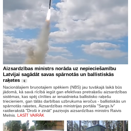
Aizsardzības ministrs norāda uz nepieciešamību
Latvijai sagādāt savas spārnotās un ballistiskās
raķetes
6
Nacionālajiem bruņotajiem spēkiem (NBS) jau tuvākajā laikā būs
jādomā, kā savā rīcībā iegūt gan efektīvas pretraķešu aizsardzības
sistēmas, kas spēj cīnīties ar ienaidnieka ballistisko raķešu
triecieniem, gan tālās darbības uzbrukuma ieročus - ballistiskās un
spārnotās raķetes, Aizsardzības ministrijas portāla "Sargs.lv"
raidierakstā "Droši ir zināt" paziņojis aizsardzības ministrs Raivis
Melnis.
LASĪT VAIRĀK