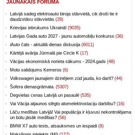
JAUNĀKAIS FORUMĀ
Latvijā sadeg elektroauto biroja stāvvietā, cik droši tie ir
daudzstāvu stāvvietās
(28)
Krievijas iebrukums Ukrainā!
(9035)
Latvijas Gada auto 2027 - jaunu automobiļu konkurss
(36)
iAuto čats - aktuālā dienas diskusija
(6011)
Kārtējā avārija Jūrmalā pie Circle K
(17)
Vācijas ekonomiskā norieta sākums - 2024.gads
(48)
Moto salidojums Ķemeros
(6)
Volkswagen jaunajiem dzinējiem zūd jauda, ko darīt?
(44)
Šofera dienasgrāmata.
(5307)
Degvielas cenas Latvijā un pasaulē
(535)
Vai Vācija atjaunos slēgto atomelektrostaciju darbību?
(16)
Lāču medības Latvijā! Vai populācija ir kļuvusi nekontrolējama
un būtu jāsāk medības?
(56)
BMW X7 auto tests, atsauksmes un iespaidi
(8)
Makslīgais intelekts (MI)
(177)