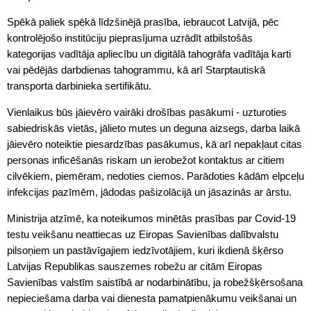
Spēkā paliek spēkā līdzšinējā prasība, iebraucot Latvijā, pēc
kontrolējošo institūciju pieprasījuma uzrādīt atbilstošās
kategorijas vadītāja apliecību un digitālā tahogrāfa vadītāja karti
vai pēdējās darbdienas tahogrammu, kā arī Starptautiskā
transporta darbinieka sertifikātu.
Vienlaikus būs jāievēro vairāki drošības pasākumi - uzturoties
sabiedriskās vietās, jālieto mutes un deguna aizsegs, darba laikā
jāievēro noteiktie piesardzības pasākumus, kā arī nepakļaut citas
personas inficēšanās riskam un ierobežot kontaktus ar citiem
cilvēkiem, piemēram, nedoties ciemos. Parādoties kādām elpceļu
infekcijas pazīmēm, jādodas pašizolācijā un jāsazinās ar ārstu.
Ministrija atzīmē, ka noteikumos minētās prasības par Covid-19
testu veikšanu neattiecas uz Eiropas Savienības dalībvalstu
pilsoņiem un pastāvīgajiem iedzīvotājiem, kuri ikdienā šķērso
Latvijas Republikas sauszemes robežu ar citām Eiropas
Savienības valstīm saistībā ar nodarbinātību, ja robežšķērsošana
nepieciešama darba vai dienesta pamatpienākumu veikšanai un