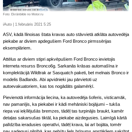
Foto: Ekrānbilde no Motor.ru
iAuto | 1.februāris 2021 5:25
ASV, kādā Ilinoisas štata kravas auto stāvvietā atklāta autovedēja
piekabe ar diviem apdegušiem Ford Bronco pirmssērijas
eksemplāriem.
Attēlus ar diviem stipri apkvēpušiem Ford Bronco ievietojis
interneta resurss Bronco6g. Sarkanās krāsas automašīna ir
komplektācijā Wildtrak ar Sasquatch paketi, bet melnais Bronco ir
modelis Badlands. Abi apvidnieki jau pārvietoti uz
autoevakuatoriem, kas tos nogādāts galamērķī.
Pievienotā informācija liecina, ka autovedēja šoferis, visticamāk,
nav pamanījis, ka piekabei ir kādi mehāniski bojājumi – tukša
riepa vai ieķīlējušās bremzes, tādēļ tas turpinājis braukt, kamēr
detaļas sakarsušas tiktāl, ka piekabe aizdegusies. Laimīgā kārtā
palīdzība ieradusies operatīvi, tādēļ krava, lai arī bojāta, tomēr
nav sadegusi pilnībā, kas nebūtu liels brīnums apstākļiem sakrītot