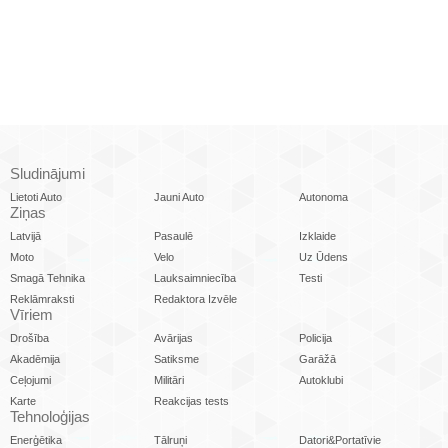
Sludinājumi
Lietoti Auto
Jauni Auto
Autonoma
Ziņas
Latvijā
Pasaulē
Izklaide
Moto
Velo
Uz Ūdens
Smagā Tehnika
Lauksaimniecība
Testi
Reklāmraksti
Redaktora Izvēle
Vīriem
Drošība
Avārijas
Policija
Akadēmija
Satiksme
Garāžā
Ceļojumi
Militāri
Autoklubi
Karte
Reakcijas tests
Tehnoloģijas
Enerģētika
Tālruņi
Datori&Portatīvie