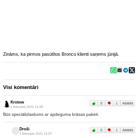
Zināms, ka pirmos pasūtītos Bronco klienti saņems jūnijā.
Visi komentāri
Krotow
0
1
Atbildēt
1.februāris 2021 11:59
Būs speciālizlaidums ar apdeguma krāsas paketi.
Droši
0
1
Atbildēt
1.februāris 2021 12:07