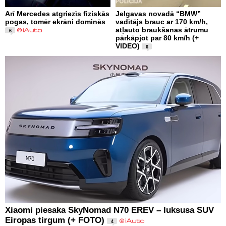
Arī Mercedes atgriezīs fiziskās
Jelgavas novadā “BMW”
pogas, tomēr ekrāni dominēs
vadītājs brauc ar 170 km/h,
atļauto braukšanas ātrumu
6
pārkāpjot par 80 km/h (+
VIDEO)
6
Xiaomi piesaka SkyNomad N70 EREV – luksusa SUV
Eiropas tirgum (+ FOTO)
4