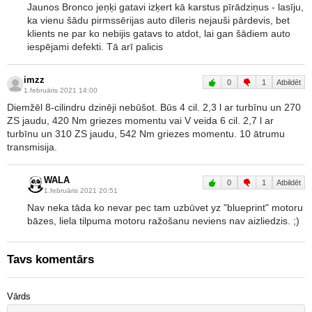
Jaunos Bronco jeņķi gatavi izķert kā karstus pīrādziņus - lasīju,
ka vienu šādu pirmssērijas auto dīleris nejauši pārdevis, bet
klients ne par ko nebijis gatavs to atdot, lai gan šādiem auto
iespējami defekti. Tā arī palicis
imzz
0
1
Atbildēt
1.februāris 2021 14:00
Diemžēl 8-cilindru dzinēji nebūšot. Būs 4 cil. 2,3 l ar turbīnu un 270
ZS jaudu, 420 Nm griezes momentu vai V veida 6 cil. 2,7 l ar
turbīnu un 310 ZS jaudu, 542 Nm griezes momentu. 10 ātrumu
transmisija.
WALA
0
1
Atbildēt
1.februāris 2021 20:51
Nav neka tāda ko nevar pec tam uzbūvet yz "blueprint" motoru
bāzes, liela tilpuma motoru ražošanu neviens nav aizliedzis. ;)
Tavs komentārs
Vārds