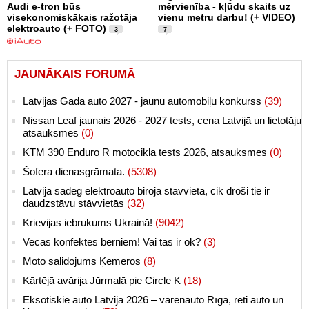
Audi e-tron būs
mērvienība - kļūdu skaits uz
visekonomiskākais ražotāja
vienu metru darbu! (+ VIDEO)
elektroauto (+ FOTO)
3
7
JAUNĀKAIS FORUMĀ
Latvijas Gada auto 2027 - jaunu automobiļu konkurss
(39)
Nissan Leaf jaunais 2026 - 2027 tests, cena Latvijā un lietotāju
atsauksmes
(0)
KTM 390 Enduro R motocikla tests 2026, atsauksmes
(0)
Šofera dienasgrāmata.
(5308)
Latvijā sadeg elektroauto biroja stāvvietā, cik droši tie ir
daudzstāvu stāvvietās
(32)
Krievijas iebrukums Ukrainā!
(9042)
Vecas konfektes bērniem! Vai tas ir ok?
(3)
Moto salidojums Ķemeros
(8)
Kārtējā avārija Jūrmalā pie Circle K
(18)
Eksotiskie auto Latvijā 2026 – varenauto Rīgā, reti auto un