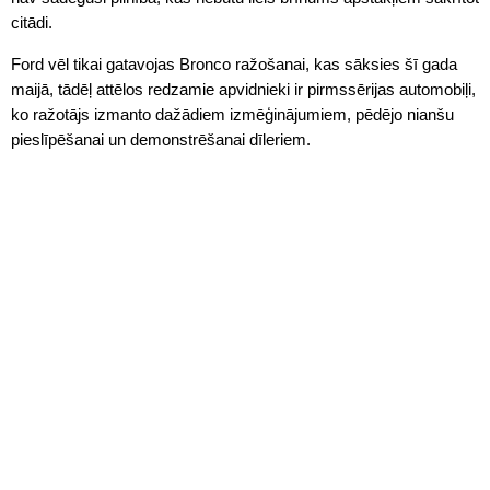
citādi.
Ford vēl tikai gatavojas Bronco ražošanai, kas sāksies šī gada
maijā, tādēļ attēlos redzamie apvidnieki ir pirmssērijas automobiļi,
ko ražotājs izmanto dažādiem izmēģinājumiem, pēdējo nianšu
pieslīpēšanai un demonstrēšanai dīleriem.