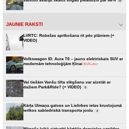
saistīto avāriju skaits šogad pieaudzis par 66%
13
JAUNIE RAKSTI
LVRTC: Robežas aprīkošana rit pēc plāniem (+
VIDEO)
Volkswagen ID. Aura T6 – jauns elektriskais SUV ar
modernām tehnoloģijām Ķīnai
Vai tiešām Vanšu tilta slēgšanu var aizstāt ar
dažiem Park&Ride? (+ VIDEO)
5
Kārļa Ulmaņa gatves un Lielirbes ielas krustojumā
ierīkos sabiedriskā transporta joslu
3
Mēneša laikā aizturēti kārtējie degvielas uzpildes