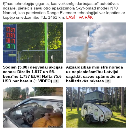
Ķīnas tehnoloģiju gigants, kas veiksmīgi darbojas arī autobūves
nozarē, pieteicis savu otro apakšzīmola SkyNomad modeli N70
Nomad, kas pateicoties Range Extender tehnoloģijai var lepoties ar
kopējo sniedzamību līdz 1461 km.
LASĪT VAIRĀK
Šodien (5.08) degvielai akcijas
Aizsardzības ministrs norāda
cenas: Dīzelis 1.817 un 95.
uz nepieciešamību Latvijai
benzīns 1.737 EUR! Nafta 75.6
sagādāt savas spārnotās un
USD par barelu (+ VIDEO)
ballistiskās raķetes
9
11