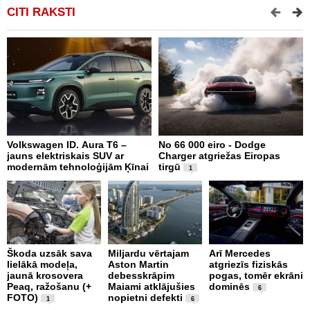
CITI RAKSTI
Volkswagen ID. Aura T6 –
No 66 000 eiro - Dodge
X
jauns elektriskais SUV ar
Charger atgriežas Eiropas
N
modernām tehnoloģijām Ķīnai
tirgū
E
1
Škoda uzsāk sava
Miljardu vērtajam
Arī Mercedes
lielākā modeļa,
Aston Martin
atgriezīs fiziskās
P
jaunā krosovera
debesskrāpim
pogas, tomēr ekrāni
g
Peaq, ražošanu (+
Maiami atklājušies
dominēs
r
6
FOTO)
nopietni defekti
p
1
6
v