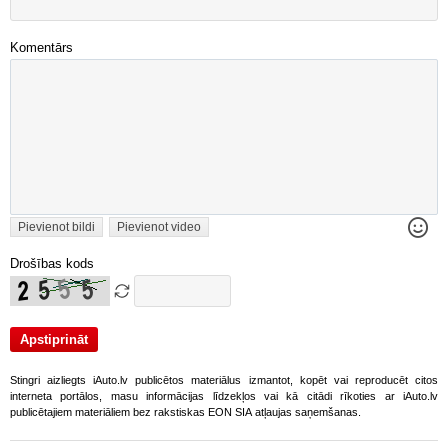
Komentārs
Pievienot bildi
Pievienot video
Drošības kods
Stingri aizliegts iAuto.lv publicētos materiālus izmantot, kopēt vai reproducēt citos
interneta portālos, masu informācijas līdzekļos vai kā citādi rīkoties ar iAuto.lv
publicētajiem materiāliem bez rakstiskas EON SIA atļaujas saņemšanas.