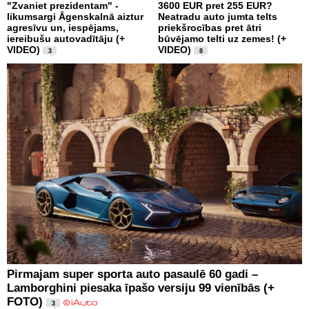
"Zvaniet prezidentam" -
3600 EUR pret 255 EUR?
likumsargi Āgenskalnā aiztur
Neatradu auto jumta telts
agresīvu un, iespējams,
priekšrocības pret ātri
iereibušu autovadītāju (+
būvējamo telti uz zemes! (+
VIDEO)
VIDEO)
3
8
Pirmajam super sporta auto pasaulē 60 gadi –
Lamborghini piesaka īpašo versiju 99 vienībās (+
FOTO)
3