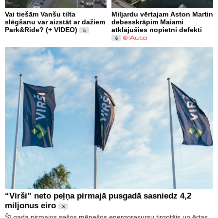
Vai tiešām Vanšu tilta
Miljardu vērtajam Aston Martin
slēgšanu var aizstāt ar dažiem
debesskrāpim Maiami
Park&Ride? (+ VIDEO)
atklājušies nopietni defekti
5
6
“Virši” neto peļņa pirmajā pusgadā sasniedz 4,2
miljonus eiro
3
Šī gada pirmajos sešos mēnešos energoresursu tirgotājs un ērtas