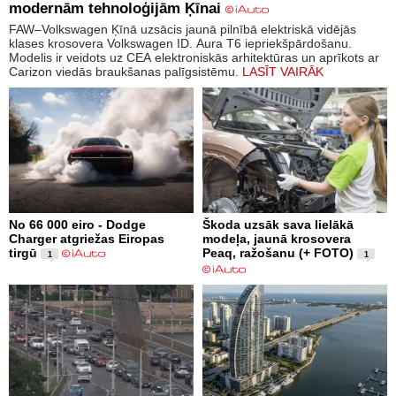
modernām tehnoloģijām Ķīnai
FAW–Volkswagen Ķīnā uzsācis jaunā pilnībā elektriskā vidējās
klases krosovera Volkswagen ID. Aura T6 iepriekšpārdošanu.
Modelis ir veidots uz CEA elektroniskās arhitektūras un aprīkots ar
Carizon viedās braukšanas palīgsistēmu.
LASĪT VAIRĀK
No 66 000 eiro - Dodge
Škoda uzsāk sava lielākā
Charger atgriežas Eiropas
modeļa, jaunā krosovera
tirgū
Peaq, ražošanu (+ FOTO)
1
1