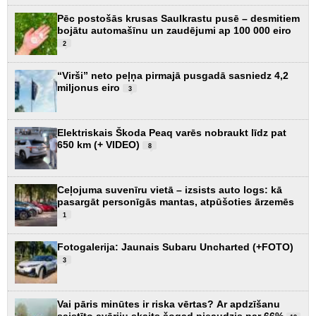
Pēc postošās krusas Saulkrastu pusē – desmitiem
bojātu automašīnu un zaudējumi ap 100 000 eiro
2
“Virši” neto peļņa pirmajā pusgadā sasniedz 4,2
miljonus eiro
3
Elektriskais Škoda Peaq varēs nobraukt līdz pat
650 km (+ VIDEO)
8
Ceļojuma suvenīru vietā – izsists auto logs: kā
pasargāt personīgās mantas, atpūšoties ārzemēs
1
Fotogalerija: Jaunais Subaru Uncharted (+FOTO)
3
Vai pāris minūtes ir riska vērtas? Ar apdzīšanu