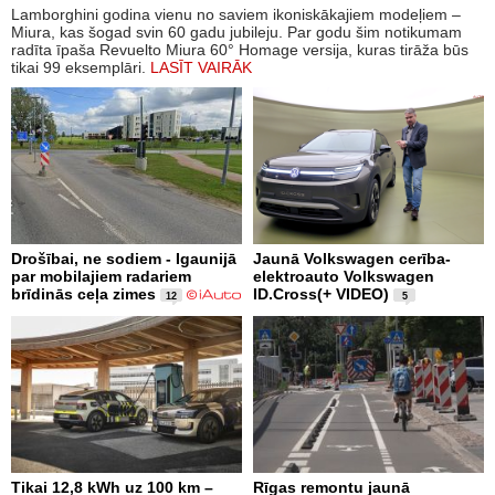
Lamborghini godina vienu no saviem ikoniskākajiem modeļiem –
Miura, kas šogad svin 60 gadu jubileju. Par godu šim notikumam
radīta īpaša Revuelto Miura 60° Homage versija, kuras tirāža būs
tikai 99 eksemplāri.
LASĪT VAIRĀK
Drošībai, ne sodiem - Igaunijā
Jaunā Volkswagen cerība-
par mobilajiem radariem
elektroauto Volkswagen
brīdinās ceļa zimes
ID.Cross(+ VIDEO)
12
5
Tikai 12,8 kWh uz 100 km –
Rīgas remontu jaunā