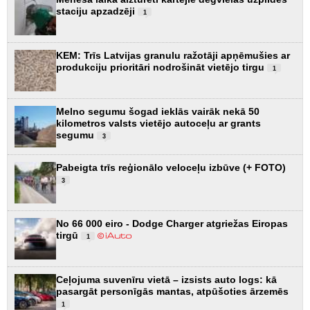
staciju apzadzēji
1
KEM: Trīs Latvijas granulu ražotāji apņēmušies ar
produkciju prioritāri nodrošināt vietējo tirgu
1
Melno segumu šogad ieklās vairāk nekā 50
kilometros valsts vietējo autoceļu ar grants
segumu
3
Pabeigta trīs reģionālo veloceļu izbūve (+ FOTO)
3
No 66 000 eiro - Dodge Charger atgriežas Eiropas
tirgū
1
Ceļojuma suvenīru vietā – izsists auto logs: kā
pasargāt personīgās mantas, atpūšoties ārzemēs
1