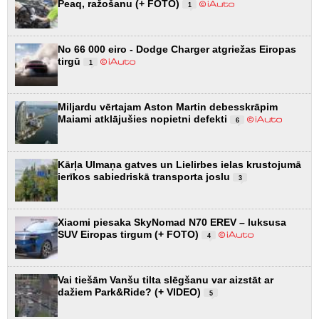
Peaq, ražošanu (+ FOTO)
1
No 66 000 eiro - Dodge Charger atgriežas Eiropas
tirgū
1
Miljardu vērtajam Aston Martin debesskrāpim
Maiami atklājušies nopietni defekti
6
Kārļa Ulmaņa gatves un Lielirbes ielas krustojumā
ierīkos sabiedriskā transporta joslu
3
Xiaomi piesaka SkyNomad N70 EREV – luksusa
SUV Eiropas tirgum (+ FOTO)
4
Vai tiešām Vanšu tilta slēgšanu var aizstāt ar
dažiem Park&Ride? (+ VIDEO)
5