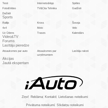
Testi
Internets&App
Spēles
Foto&Video
TV&Cita Tehnika
Gadžeti
Dažādi
Sports
Rallijs
Kross
Šoseja
4x4
Moto
Velo
Uz Ūdens
Trases
Kalendārs
Video&TV
Forums
Lasītāju pieredze
Atsauksmes par auto
Atsauksmes par
Lasītāju raksti
uzņēmumiem
Akcijas
Jautā ekspertam
Ziņo!
Reklāma
Kontakti
Lietošanas noteikumi
Privātuma noteikumi
Sīkdatņu noteikumi