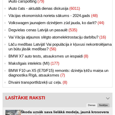
iAuto carspotting
(79)
iAuto čats - aktuālā dienas diskusija
(6011)
Vācijas ekonomiskā norieta sākums - 2024.gads
(48)
Volkswagen jaunajiem dzinējiem zūd jauda, ko darīt?
(44)
Degvielas cenas Latvijā un pasaulē
(535)
Vai Vācija atjaunos slēgto atomelektrostaciju darbību?
(16)
Lāču medības Latvijā! Vai populācija ir kļuvusi nekontrolējama
un būtu jāsāk medības?
(56)
BMW X7 auto tests, atsauksmes un iespaidi
(8)
Makslīgais intelekts (MI)
(177)
BMW F10 un X5 (E70/F15) remonts: dzinēja ķēžu maiņa un
diagnostika Rīgā, atsauksmes
(7)
Dīvaini transportlīdzekļi uz ceļa.
(8)
LASĪTĀKIE RAKSTI
Dienas
Nedēļas
Škoda uzsāk sava lielākā modeļa, jaunā krosovera