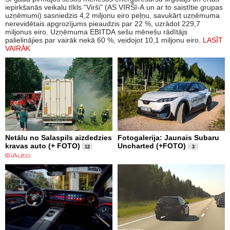
iepirkšanās veikalu tīkls “Virši” (AS VIRŠI-A un ar to saistītie grupas
uzņēmumi) sasniedzis 4,2 miljonu eiro peļņu, savukārt uzņēmuma
nerevidētais apgrozījums pieaudzis par 22 %, uzrādot 229,7
miljonus eiro. Uzņēmuma EBITDA sešu mēnešu rādītājs
palielinājies par vairāk nekā 60 %, veidojot 10,1 miljonu eiro.
LASĪT
VAIRĀK
Netālu no Salaspils aizdedzies
Fotogalerija: Jaunais Subaru
kravas auto (+ FOTO)
Uncharted (+FOTO)
12
3