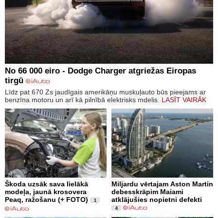
No 66 000 eiro - Dodge Charger atgriežas Eiropas
tirgū
Līdz pat 670 Zs jaudīgais amerikāņu muskuļauto būs pieejams ar
benzīna motoru un arī kā pilnībā elektrisks mdelis.
LASĪT VAIRĀK
Škoda uzsāk sava lielākā
Miljardu vērtajam Aston Martin
modeļa, jaunā krosovera
debesskrāpim Maiami
Peaq, ražošanu (+ FOTO)
atklājušies nopietni defekti
1
4