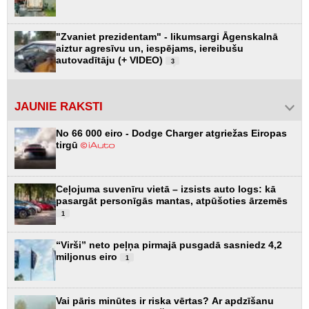
"Zvaniet prezidentam" - likumsargi Āgenskalnā
aiztur agresīvu un, iespējams, iereibušu
autovadītāju (+ VIDEO)
3
JAUNIE RAKSTI
No 66 000 eiro - Dodge Charger atgriežas Eiropas
tirgū
Ceļojuma suvenīru vietā – izsists auto logs: kā
pasargāt personīgās mantas, atpūšoties ārzemēs
1
“Virši” neto peļņa pirmajā pusgadā sasniedz 4,2
miljonus eiro
1
Vai pāris minūtes ir riska vērtas? Ar apdzīšanu