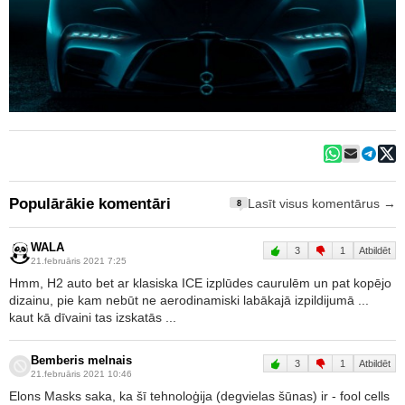
Populārākie komentāri
Lasīt visus komentārus →
8
WALA
3
1
Atbildēt
21.februāris 2021 7:25
Hmm, H2 auto bet ar klasiska ICE izplūdes caurulēm un pat kopējo
dizainu, pie kam nebūt ne aerodinamiski labākajā izpildijumā ...
kaut kā dīvaini tas izskatās ...
Bemberis melnais
3
1
Atbildēt
21.februāris 2021 10:46
Elons Masks saka, ka šī tehnoloģija (degvielas šūnas) ir - fool cells