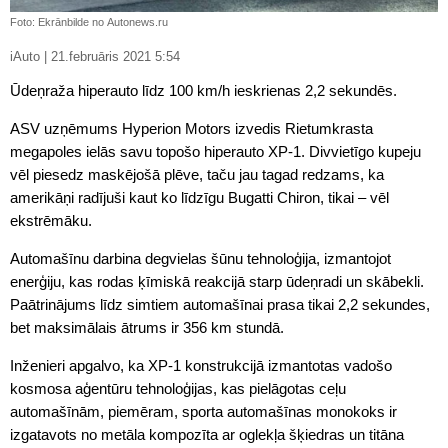
Foto: Ekrānbilde no Autonews.ru
iAuto | 21.februāris 2021 5:54
Ūdeņraža hiperauto līdz 100 km/h ieskrienas 2,2 sekundēs.
ASV uzņēmums Hyperion Motors izvedis Rietumkrasta
megapoles ielās savu topošo hiperauto XP-1. Divvietīgo kupeju
vēl piesedz maskējošā plēve, taču jau tagad redzams, ka
amerikāņi radījuši kaut ko līdzīgu Bugatti Chiron, tikai – vēl
ekstrēmāku.
Automašīnu darbina degvielas šūnu tehnoloģija, izmantojot
enerģiju, kas rodas ķīmiskā reakcijā starp ūdeņradi un skābekli.
Paātrinājums līdz simtiem automašīnai prasa tikai 2,2 sekundes,
bet maksimālais ātrums ir 356 km stundā.
Inženieri apgalvo, ka XP-1 konstrukcijā izmantotas vadošo
kosmosa aģentūru tehnoloģijas, kas pielāgotas ceļu
automašīnām, piemēram, sporta automašīnas monokoks ir
izgatavots no metāla kompozīta ar oglekļa šķiedras un titāna