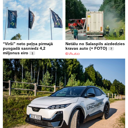
“Virši” neto peļņa pirmajā
Netālu no Salaspils aizdedzies
pusgadā sasniedz 4,2
kravas auto (+ FOTO)
7
miljonus eiro
1