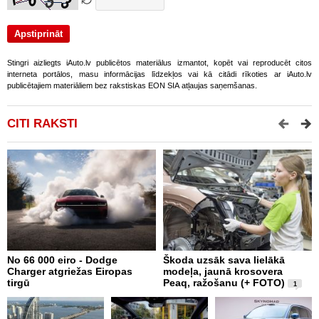
Stingri aizliegts iAuto.lv publicētos materiālus izmantot, kopēt vai reproducēt citos
interneta portālos, masu informācijas līdzekļos vai kā citādi rīkoties ar iAuto.lv
publicētajiem materiāliem bez rakstiskas EON SIA atļaujas saņemšanas.
CITI RAKSTI
No 66 000 eiro - Dodge
Škoda uzsāk sava lielākā
2
Charger atgriežas Eiropas
modeļa, jaunā krosovera
K
tirgū
Peaq, ražošanu (+ FOTO)
B
1
p