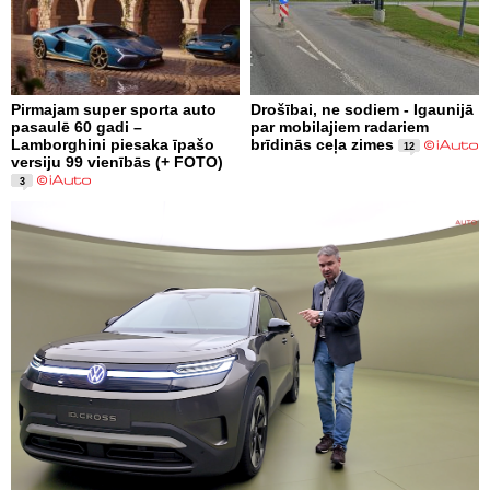
Pirmajam super sporta auto
Drošībai, ne sodiem - Igaunijā
pasaulē 60 gadi –
par mobilajiem radariem
Lamborghini piesaka īpašo
brīdinās ceļa zimes
12
versiju 99 vienībās (+ FOTO)
3