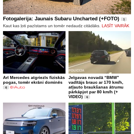
Fotogalerija: Jaunais Subaru Uncharted (+FOTO)
1
Kaut kas ļoti pazīstams un tomēr nedaudz citādāks.
LASĪT VAIRĀK
Arī Mercedes atgriezīs fiziskās
Jelgavas novadā “BMW”
pogas, tomēr ekrāni dominēs
vadītājs brauc ar 170 km/h,
atļauto braukšanas ātrumu
6
pārkāpjot par 80 km/h (+
VIDEO)
6