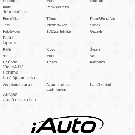
Ceļojumi
Militāri
Autoklubi
Karte
Reakcijas tests
Tehnoloģijas
Enerģētika
Tālruņi
Datori&Portatīvie
Testi
Internets&App
Spēles
Foto&Video
TV&Cita Tehnika
Gadžeti
Dažādi
Sports
Rallijs
Kross
Šoseja
4x4
Moto
Velo
Uz Ūdens
Trases
Kalendārs
Video&TV
Forums
Lasītāju pieredze
Atsauksmes par auto
Atsauksmes par
Lasītāju raksti
uzņēmumiem
Akcijas
Jautā ekspertam