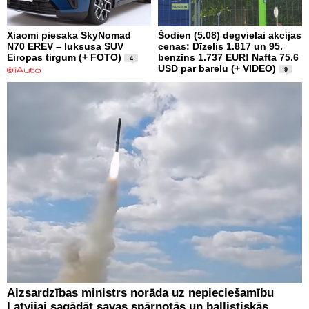
Xiaomi piesaka SkyNomad
Šodien (5.08) degvielai akcijas
N70 EREV – luksusa SUV
cenas: Dīzelis 1.817 un 95.
Eiropas tirgum (+ FOTO)
benzīns 1.737 EUR! Nafta 75.6
4
USD par barelu (+ VIDEO)
9
Aizsardzības ministrs norāda uz nepieciešamību
Latvijai sagādāt savas spārnotās un ballistiskās