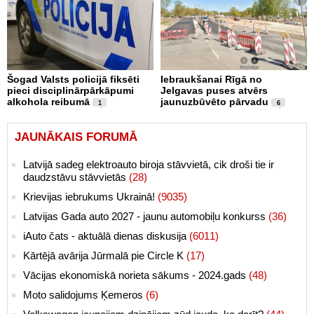
Šogad Valsts policijā fiksēti
Iebraukšanai Rīgā no
pieci disciplinārpārkāpumi
Jelgavas puses atvērs
alkohola reibumā
jaunuzbūvēto pārvadu
1
6
JAUNĀKAIS FORUMĀ
Latvijā sadeg elektroauto biroja stāvvietā, cik droši tie ir
daudzstāvu stāvvietās
(28)
Krievijas iebrukums Ukrainā!
(9035)
Latvijas Gada auto 2027 - jaunu automobiļu konkurss
(36)
iAuto čats - aktuālā dienas diskusija
(6011)
Kārtējā avārija Jūrmalā pie Circle K
(17)
Vācijas ekonomiskā norieta sākums - 2024.gads
(48)
Moto salidojums Ķemeros
(6)