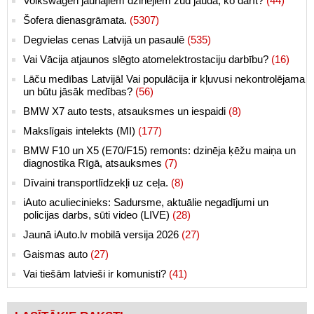
Volkswagen jaunajiem dzinējiem zūd jauda, ko darīt?
(44)
Šofera dienasgrāmata.
(5307)
Degvielas cenas Latvijā un pasaulē
(535)
Vai Vācija atjaunos slēgto atomelektrostaciju darbību?
(16)
Lāču medības Latvijā! Vai populācija ir kļuvusi nekontrolējama
un būtu jāsāk medības?
(56)
BMW X7 auto tests, atsauksmes un iespaidi
(8)
Makslīgais intelekts (MI)
(177)
BMW F10 un X5 (E70/F15) remonts: dzinēja ķēžu maiņa un
diagnostika Rīgā, atsauksmes
(7)
Dīvaini transportlīdzekļi uz ceļa.
(8)
iAuto aculiecinieks: Sadursme, aktuālie negadījumi un
policijas darbs, sūti video (LIVE)
(28)
Jaunā iAuto.lv mobilā versija 2026
(27)
Gaismas auto
(27)
Vai tiešām latvieši ir komunisti?
(41)