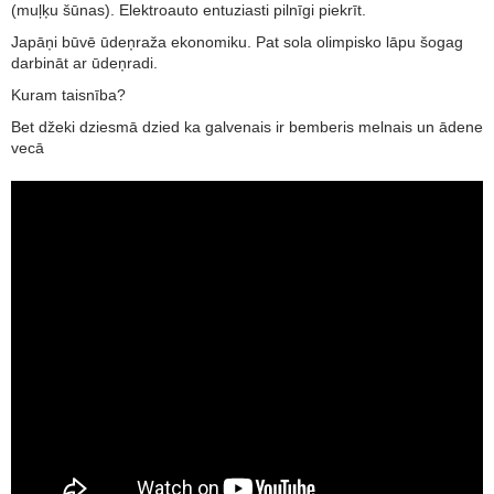
(muļķu šūnas). Elektroauto entuziasti pilnīgi piekrīt.
Japāņi būvē ūdeņraža ekonomiku. Pat sola olimpisko lāpu šogag
darbināt ar ūdeņradi.
Kuram taisnība?
Bet džeki dziesmā dzied ka galvenais ir bemberis melnais un ādene
vecā