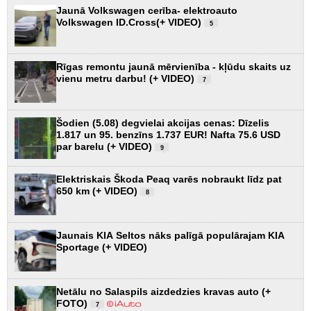
Jaunā Volkswagen cerība- elektroauto
Volkswagen ID.Cross(+ VIDEO)
5
Rīgas remontu jaunā mērvienība - kļūdu skaits uz
vienu metru darbu! (+ VIDEO)
7
Šodien (5.08) degvielai akcijas cenas: Dīzelis
1.817 un 95. benzīns 1.737 EUR! Nafta 75.6 USD
par barelu (+ VIDEO)
9
Elektriskais Škoda Peaq varēs nobraukt līdz pat
650 km (+ VIDEO)
8
Jaunais KIA Seltos nāks palīgā populārajam KIA
Sportage (+ VIDEO)
Netālu no Salaspils aizdedzies kravas auto (+
FOTO)
7