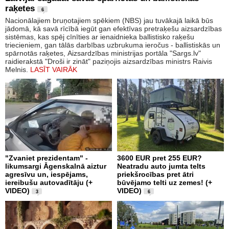
raķetes
6
Nacionālajiem bruņotajiem spēkiem (NBS) jau tuvākajā laikā būs
jādomā, kā savā rīcībā iegūt gan efektīvas pretraķešu aizsardzības
sistēmas, kas spēj cīnīties ar ienaidnieka ballistisko raķešu
triecieniem, gan tālās darbības uzbrukuma ieročus - ballistiskās un
spārnotās raķetes, Aizsardzības ministrijas portāla "Sargs.lv"
raidierakstā "Droši ir zināt" paziņojis aizsardzības ministrs Raivis
Melnis.
LASĪT VAIRĀK
"Zvaniet prezidentam" -
3600 EUR pret 255 EUR?
likumsargi Āgenskalnā aiztur
Neatradu auto jumta telts
agresīvu un, iespējams,
priekšrocības pret ātri
iereibušu autovadītāju (+
būvējamo telti uz zemes! (+
VIDEO)
VIDEO)
3
6