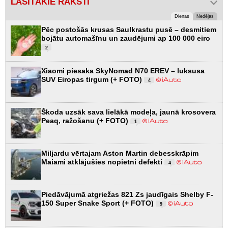
LASĪTĀKIE RAKSTI
Dienas
Nedēļas
Pēc postošās krusas Saulkrastu pusē – desmitiem
bojātu automašīnu un zaudējumi ap 100 000 eiro
2
Xiaomi piesaka SkyNomad N70 EREV – luksusa
SUV Eiropas tirgum (+ FOTO)
4
Škoda uzsāk sava lielākā modeļa, jaunā krosovera
Peaq, ražošanu (+ FOTO)
1
Miljardu vērtajam Aston Martin debesskrāpim
Maiami atklājušies nopietni defekti
4
Piedāvājumā atgriežas 821 Zs jaudīgais Shelby F-
150 Super Snake Sport (+ FOTO)
9