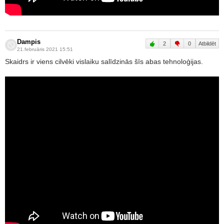
Dampis
2
0
Atbildēt
21.februāris 2021 15:51
Skaidrs ir viens cilvēki vislaiku salīdzinās šīs abas tehnoloģijas.