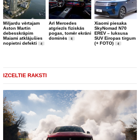
Miljardu vērtajam
Arī Mercedes
Xiaomi piesaka
Aston Martin
atgriezīs fiziskās
SkyNomad N70
P
debesskrāpim
pogas, tomēr ekrāni
EREV – luksusa
s
Maiami atklājušies
dominēs
SUV Eiropas tirgum
p
6
nopietni defekti
(+ FOTO)
L
4
4
p
v
(
IZCELTIE RAKSTI