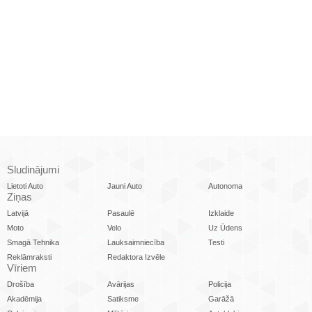
Sludinājumi
Lietoti Auto
Jauni Auto
Autonoma
Ziņas
Latvijā
Pasaulē
Izklaide
Moto
Velo
Uz Ūdens
Smagā Tehnika
Lauksaimniecība
Testi
Reklāmraksti
Redaktora Izvēle
Vīriem
Drošība
Avārijas
Policija
Akadēmija
Satiksme
Garāžā