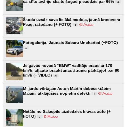
saistīto avāriju skaits šogad pieaudzis par 66%
4
Škoda uzsāk sava lielākā modeļa, jaunā krosovera
Peaq, ražošanu (+ FOTO)
1
Fotogalerija: Jaunais Subaru Uncharted (+FOTO)
1
Jelgavas novadā “BMW” vadītājs brauc ar 170
km/h, atļauto braukšanas ātrumu pārkāpjot par 80
km/h (+ VIDEO)
6
Miljardu vērtajam Aston Martin debesskrāpim
Maiami atklājušies nopietni defekti
4
Netālu no Salaspils aizdedzies kravas auto (+
FOTO)
7