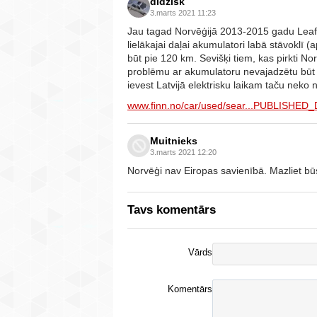
didzisk
3.marts 2021 11:23
Jau tagad Norvēģijā 2013-2015 gadu Leaf 
lielākajai daļai akumulatori labā stāvoklī 
būt pie 120 km. Sevišķi tiem, kas pirkti No
problēmu ar akumulatoru nevajadzētu būt -
ievest Latvijā elektrisku laikam taču neko
www.finn.no/car/used/sear...PUBLISHED
Muitnieks
3.marts 2021 12:20
Norvēģi nav Eiropas savienībā. Mazliet b
Tavs komentārs
Vārds
Komentārs