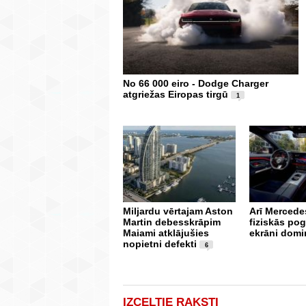
No 66 000 eiro - Dodge Charger
atgriežas Eiropas tirgū
1
Miljardu vērtajam Aston
Arī Mercedes
Martin debesskrāpim
fiziskās po
Maiami atklājušies
ekrāni domi
nopietni defekti
6
IZCELTIE RAKSTI