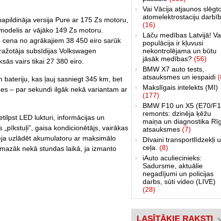
Vai Vācija atjaunos slēgt
atomelektrostaciju darbī
pildināja versija Pure ar 175 Zs motoru,
(16)
modelis ar vājāko 149 Zs motoru.
Lāču medības Latvijā! Va
.4 cena no agrākajiem 38 450 eiro sarūk
populācija ir kļuvusi
nekontrolējama un būtu
 ražotāja subsīdijas Volkswagen
jāsāk medības?
(56)
sās vairs tikai 27 380 eiro.
BMW X7 auto tests,
atsauksmes un iespaidi
(
 bateriju, kas ļauj sasniegt 345 km, bet
Makslīgais intelekts (MI)
des – par sekundi ilgāk nekā variantam ar
(177)
BMW F10 un X5 (E70/F1
remonts: dzinēja ķēžu
tilpst LED lukturi, informācijas un
maiņa un diagnostika Rī
 „pīkstuļi”, gaisa kondicionētājs, vairākas
atsauksmes
(7)
ēja uzlādēt akumulatoru ar maksimālo
Dīvaini transportlīdzekļi 
ceļa.
(8)
i mazāk nekā stundas laikā, ja izmanto
iAuto aculiecinieks:
Sadursme, aktuālie
negadījumi un policijas
darbs, sūti video (LIVE)
(28)
LASĪTĀKIE RAKSTI