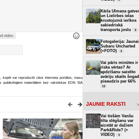
Kārļa Ulmaņa gatve
un Lielirbes ielas
krustojumā ierīkos
sabiedriskā
transporta joslu
3
ot video
Fotogalerija: Jaunai
Subaru Uncharted
(+FOTO)
3
Vai pāris minūtes ir
riska vērtas? Ar
apdzīšanu saistīto
avāriju skaits šogad
ot, kopēt vai reproducēt citos interneta portālos, masu
pieaudzis par 66%
o.lv publicētajiem materiāliem bez rakstiskas EON SIA
13
JAUNIE RAKSTI
Vai tiešām Vanšu
tilta slēgšanu var
aizstāt ar dažiem
Park&Ride? (+
VIDEO)
3