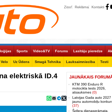
Ziņo!
Reklāma
Kontakti
loģijas
Sports
Video&TV
Forums
Lasītāju pieredze
Ak
Velo
Uz Ūdens
Smagā Tehnika
Lauksaimniecība
Testi
a elektriskā ID.4
JAUNĀKAIS FORUM
KTM 390 Enduro R
motocikla tests 2026,
atsauksmes
(0)
Latvijas Gada auto 2027 
jaunu automobiļu konkur
(37)
Šofera dienasgrāmata.