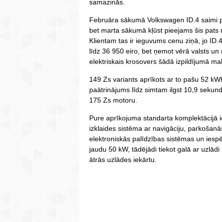
samazinās.
Februāra sākumā Volkswagen ID.4 saimi pa
bet marta sākumā kļūst pieejams šis pats 
Klientam tas ir ieguvums cenu ziņā, jo ID
līdz 36 950 eiro, bet ņemot vērā valsts un
elektriskais krosovers šādā izpildījumā mak
149 Zs variants aprīkots ar to pašu 52 kWh
paātrinājums līdz simtam ilgst 10,9 sekun
175 Zs motoru.
Pure aprīkojuma standarta komplektācijā ie
izklaides sistēma ar navigāciju, parkošanās
elektroniskās palīdzības sistēmas un iesp
jaudu 50 kW, tādējādi tiekot galā ar uzlād
ātrās uzlādes iekārtu.