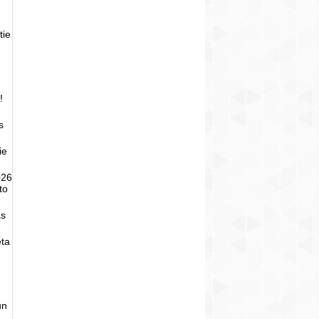
tie
!
s
ie
026
to
as
eta
un