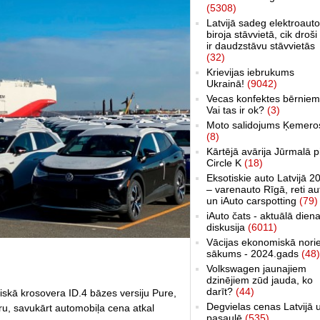
(5308)
Latvijā sadeg elektroauto
biroja stāvvietā, cik droši 
ir daudzstāvu stāvvietās
(32)
Krievijas iebrukums
Ukrainā!
(9042)
Vecas konfektes bērniem
Vai tas ir ok?
(3)
Moto salidojums Ķemero
(8)
Kārtējā avārija Jūrmalā p
Circle K
(18)
Eksotiskie auto Latvijā 2
– varenauto Rīgā, reti au
un iAuto carspotting
(79)
iAuto čats - aktuālā dien
diskusija
(6011)
Vācijas ekonomiskā nori
sākums - 2024.gads
(48)
Volkswagen jaunajiem
dzinējiem zūd jauda, ko
darīt?
(44)
iskā krosovera ID.4 bāzes versiju Pure,
Degvielas cenas Latvijā 
ru, savukārt automobiļa cena atkal
pasaulē
(535)