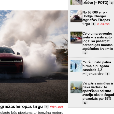
izbūve (+ FOTO)
3
No 66 000 eiro -
Dodge Charger
atgriežas Eiropas
tirgū
1
Ceļojuma suvenīru
vietā – izsists auto
logs: kā pasargāt
personīgās mantas,
atpūšoties ārzemēs
1
“Virši” neto peļņa
pirmajā pusgadā
sasniedz 4,2
miljonus eiro
3
Vai pāris minūtes ir
riska vērtas? Ar
apdzīšanu saistīto
avāriju skaits šogad
pieaudzis par 66%
13
griežas Eiropas tirgū
1
kuļauto būs pieejams ar benzīna motoru