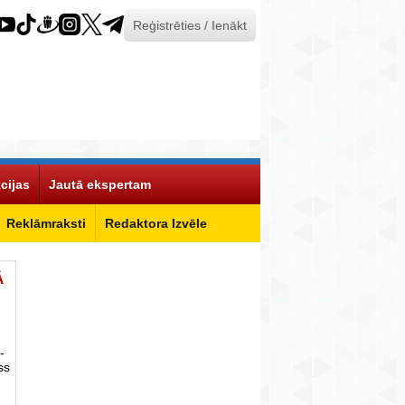
Reģistrēties / Ienākt
cijas
Jautā ekspertam
Reklāmraksti
Redaktora Izvēle
Ā
-
ss