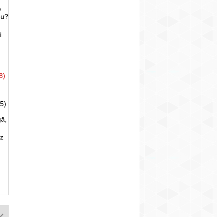
o
bu?
i
8)
5)
gā,
uz