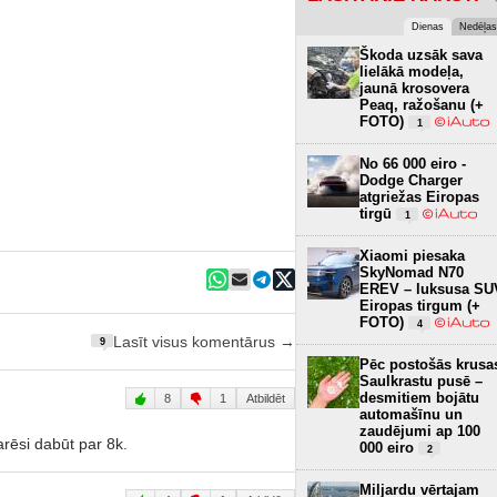
Dienas
Nedēļas
Škoda uzsāk sava
lielākā modeļa,
jaunā krosovera
Peaq, ražošanu (+
FOTO)
1
No 66 000 eiro -
Dodge Charger
atgriežas Eiropas
tirgū
1
Xiaomi piesaka
SkyNomad N70
EREV – luksusa SU
Eiropas tirgum (+
FOTO)
4
Lasīt visus komentārus →
9
Pēc postošās krusa
Saulkrastu pusē –
desmitiem bojātu
8
1
Atbildēt
automašīnu un
zaudējumi ap 100
rēsi dabūt par 8k.
000 eiro
2
Miljardu vērtajam