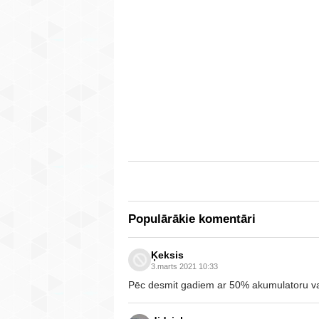
Populārākie komentāri
Ķeksis
3.marts 2021 10:33
Pēc desmit gadiem ar 50% akumulatoru va