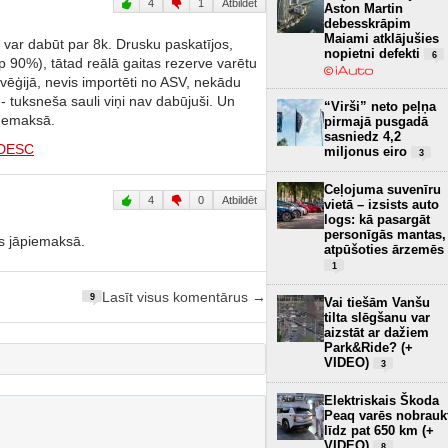
4
1
Atbildēt
Aston Martin
debesskrāpim
Maiami atklājušies
var dabūt par 8k. Drusku paskatījos,
nopietni defekti
6
(ap 90%), tātad reālā gaitas rezerve varētu
rvēģijā, nevis importēti no ASV, nekādu
 tuksneša sauli viņi nav dabūjuši. Un
“Virši” neto peļņa
 nemaksā.
pirmajā pusgadā
sasniedz 4,2
_DESC
miljonus eiro
3
Ceļojuma suvenīru
4
0
Atbildēt
vietā – izsists auto
logs: kā pasargāt
personīgās mantas,
ūs jāpiemaksā.
atpūšoties ārzemēs
1
Lasīt visus komentārus →
9
Vai tiešām Vanšu
tilta slēgšanu var
aizstāt ar dažiem
Park&Ride? (+
VIDEO)
3
Elektriskais Škoda
Peaq varēs nobrauk
līdz pat 650 km (+
VIDEO)
8