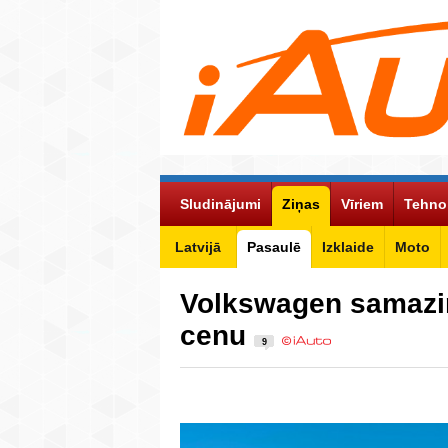
Sludinājumi
Ziņas
Vīriem
Tehno
Latvijā
Pasaulē
Izklaide
Moto
Volkswagen samazin
cenu
9