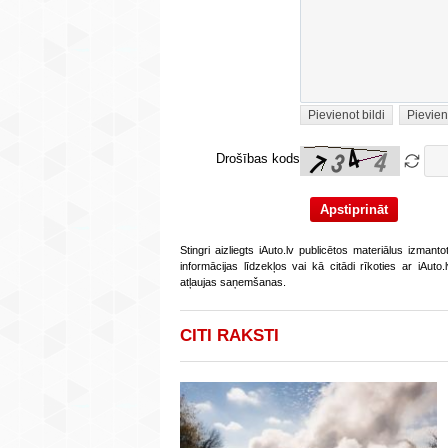
Pievienot bildi
Pievien
Drošības kods
Stingri aizliegts iAuto.lv publicētos materiālus izmant
informācijas līdzekļos vai kā citādi rīkoties ar iAut
atļaujas saņemšanas.
CITI RAKSTI