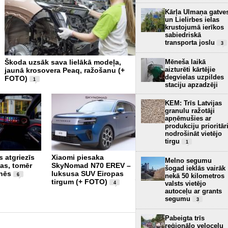
Kārļa Ulmaņa gatve
un Lielirbes ielas
krustojumā ierīkos
sabiedriskā
transporta joslu
3
Mēneša laikā
Škoda uzsāk sava lielākā modeļa,
250 tonnas virs galvas - 
aizturēti kārtējie
jaunā krosovera Peaq, ražošanu (+
Zinātnes sala un Baltijā 
degvielas uzpildes
FOTO)
planetārijs (+ FOTO)
1
2
staciju apzadzēji
KEM: Trīs Latvijas
granulu ražotāji
apņēmušies ar
produkciju prioritār
nodrošināt vietējo
tirgu
1
 atgriezīs
Xiaomi piesaka
Pirmajam super sporta
Melno segumu
gas, tomēr
SkyNomad N70 EREV –
auto pasaulē 60 gadi –
šogad ieklās vairāk
nēs
luksusa SUV Eiropas
Lamborghini piesaka
nekā 50 kilometros
6
tirgum (+ FOTO)
īpašo versiju 99
valsts vietējo
4
vienībās (+ FOTO)
autoceļu ar grants
3
segumu
3
Pabeigta trīs
reģionālo veloceļu