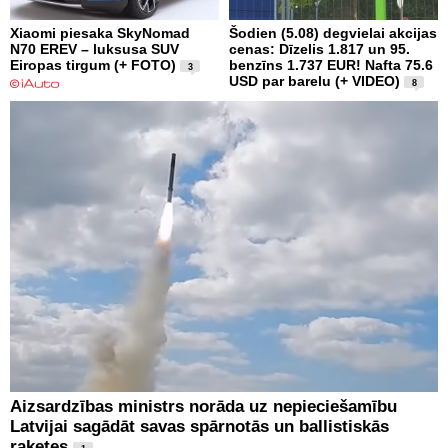
Xiaomi piesaka SkyNomad
Šodien (5.08) degvielai akcijas
N70 EREV – luksusa SUV
cenas: Dīzelis 1.817 un 95.
Eiropas tirgum (+ FOTO)
benzīns 1.737 EUR! Nafta 75.6
3
USD par barelu (+ VIDEO)
8
Aizsardzības ministrs norāda uz nepieciešamību
Latvijai sagādāt savas spārnotās un ballistiskās
raķetes