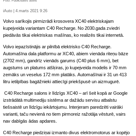
Foto: Publicitātes attēls
iAuto | 4.marts 2021 9:26
Volvo sarīkojis pirmizrādi krosovera XC40 elektriskajam
kupejveida variantam C40 Recharge. No 2030.gada zviedri
piedāvās tikai elektriskas mašīnas, ko realizēs tikai internetā.
Volvo iepazīstinājis ar pilnībā elektrisko C40 Recharge.
Automašīna dala platformu ar XC40, abiem vienāda riteņu bāze
(2702 mm), gandrīz vienāds garums (C40 plus 6 mm), bet
augstums un platums atšķiras, jo kupejveida modelis ir 70 mm
zemāks un veselus 172 mm platāks. Automašīnai ir 31 un 413
litru ietilpības bagāžnieki attiecīgi priekšpusē un aizmugurē.
C40 Recharge salons ir līdzīgs XC40 – arī šeit kopā ar Google
izstrādātā multimediju sistēma ar dažādu servisu atbalstu
tiešsaistē un līdzīgu iekārtojumu. Interjeram paredzēti vairāki
varianti, taču nevienā no tiem pirmoreiz ražotāja vēsturē, vairs
nav dabīgās ādas apdares.
C40 Recharge piedziņai izmanto divus elektromotorus ar kopējo