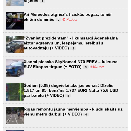
raķetes
1
Arī Mercedes atgriezīs fiziskās pogas, tomēr
ekrāni dominēs
2
"Zvaniet prezidentam" - likumsargi Āgenskalnā
aiztur agresīvu un, iespējams, iereibušu
autovadītāju (+ VIDEO)
2
Xiaomi piesaka SkyNomad N70 EREV – luksusa
SUV Eiropas tirgum (+ FOTO)
3
Šodien (5.08) degvielai akcijas cenas: Dīzelis
1.817 un 95. benzīns 1.737 EUR! Nafta 75.6 USD
par barelu (+ VIDEO)
8
Rīgas remontu jaunā mērvienība - kļūdu skaits uz
vienu metru darbu! (+ VIDEO)
6