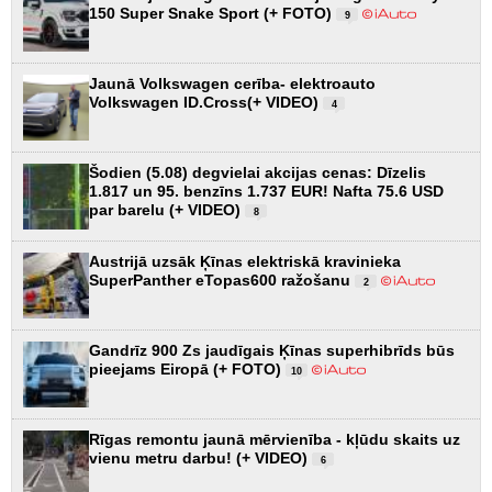
150 Super Snake Sport (+ FOTO)
9
Jaunā Volkswagen cerība- elektroauto
Volkswagen ID.Cross(+ VIDEO)
4
Šodien (5.08) degvielai akcijas cenas: Dīzelis
1.817 un 95. benzīns 1.737 EUR! Nafta 75.6 USD
par barelu (+ VIDEO)
8
Austrijā uzsāk Ķīnas elektriskā kravinieka
SuperPanther eTopas600 ražošanu
2
Gandrīz 900 Zs jaudīgais Ķīnas superhibrīds būs
pieejams Eiropā (+ FOTO)
10
Rīgas remontu jaunā mērvienība - kļūdu skaits uz
vienu metru darbu! (+ VIDEO)
6