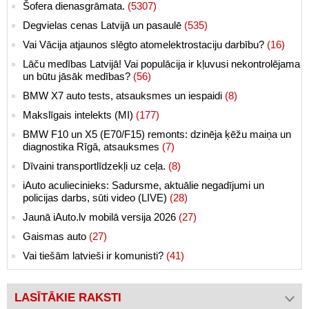
Šofera dienasgrāmata.
(5307)
Degvielas cenas Latvijā un pasaulē
(535)
Vai Vācija atjaunos slēgto atomelektrostaciju darbību?
(16)
Lāču medības Latvijā! Vai populācija ir kļuvusi nekontrolējama
un būtu jāsāk medības?
(56)
BMW X7 auto tests, atsauksmes un iespaidi
(8)
Makslīgais intelekts (MI)
(177)
BMW F10 un X5 (E70/F15) remonts: dzinēja ķēžu maiņa un
diagnostika Rīgā, atsauksmes
(7)
Dīvaini transportlīdzekļi uz ceļa.
(8)
iAuto aculiecinieks: Sadursme, aktuālie negadījumi un
policijas darbs, sūti video (LIVE)
(28)
Jaunā iAuto.lv mobilā versija 2026
(27)
Gaismas auto
(27)
Vai tiešām latvieši ir komunisti?
(41)
LASĪTĀKIE RAKSTI