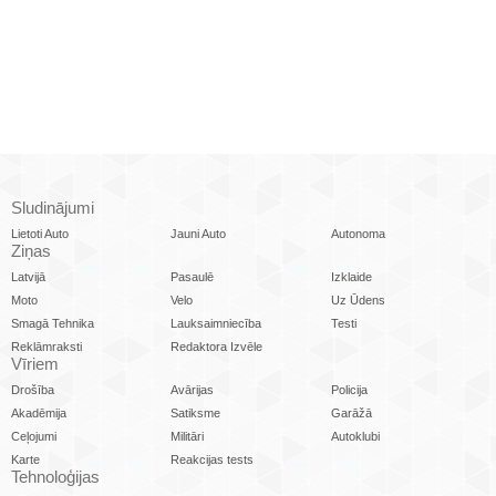
Sludinājumi
Lietoti Auto
Jauni Auto
Autonoma
Ziņas
Latvijā
Pasaulē
Izklaide
Moto
Velo
Uz Ūdens
Smagā Tehnika
Lauksaimniecība
Testi
Reklāmraksti
Redaktora Izvēle
Vīriem
Drošība
Avārijas
Policija
Akadēmija
Satiksme
Garāžā
Ceļojumi
Militāri
Autoklubi
Karte
Reakcijas tests
Tehnoloģijas