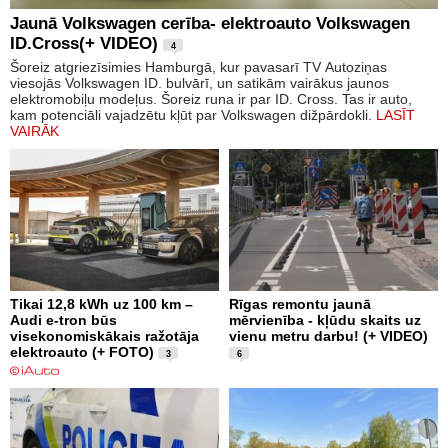
Jaunā Volkswagen cerība- elektroauto Volkswagen
ID.Cross(+ VIDEO)
4
Šoreiz atgriezīsimies Hamburgā, kur pavasarī TV Autoziņas
viesojās Volkswagen ID. bulvārī, un satikām vairākus jaunos
elektromobiļu modeļus. Šoreiz runa ir par ID. Cross. Tas ir auto,
kam potenciāli vajadzētu kļūt par Volkswagen dižpārdokli.
LASĪT
VAIRĀK
Tikai 12,8 kWh uz 100 km –
Rīgas remontu jaunā
Audi e-tron būs
mērvienība - kļūdu skaits uz
visekonomiskākais ražotāja
vienu metru darbu! (+ VIDEO)
elektroauto (+ FOTO)
3
6