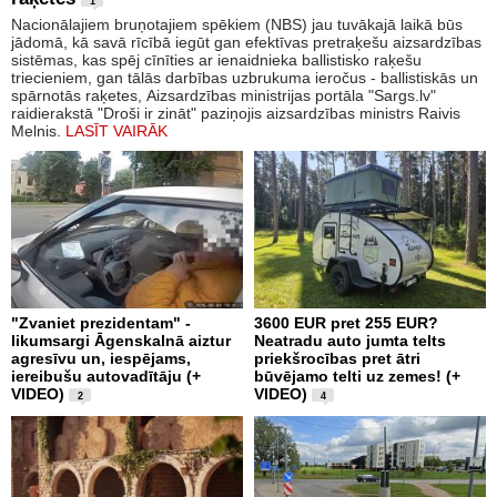
1
Nacionālajiem bruņotajiem spēkiem (NBS) jau tuvākajā laikā būs
jādomā, kā savā rīcībā iegūt gan efektīvas pretraķešu aizsardzības
sistēmas, kas spēj cīnīties ar ienaidnieka ballistisko raķešu
triecieniem, gan tālās darbības uzbrukuma ieročus - ballistiskās un
spārnotās raķetes, Aizsardzības ministrijas portāla "Sargs.lv"
raidierakstā "Droši ir zināt" paziņojis aizsardzības ministrs Raivis
Melnis.
LASĪT VAIRĀK
"Zvaniet prezidentam" -
3600 EUR pret 255 EUR?
likumsargi Āgenskalnā aiztur
Neatradu auto jumta telts
agresīvu un, iespējams,
priekšrocības pret ātri
iereibušu autovadītāju (+
būvējamo telti uz zemes! (+
VIDEO)
VIDEO)
2
4