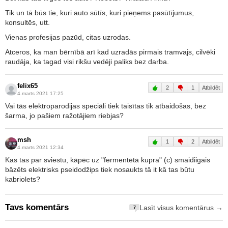
Tik un tā būs tie, kuri auto sūtīs, kuri pieņems pasūtījumus,
konsultēs, utt.
Vienas profesijas pazūd, citas uzrodas.
Atceros, ka man bērnībā arī kad uzradās pirmais tramvajs, cilvēki
raudāja, ka tagad visi rikšu vedēji paliks bez darba.
felix65
2
1
Atbildēt
4.marts 2021 17:25
Vai tās elektroparodijas speciāli tiek taisītas tik atbaidošas, bez
šarma, jo pašiem ražotājiem riebjas?
msh
1
2
Atbildēt
4.marts 2021 12:34
Kas tas par sviestu, kāpēc uz "fermentētā kupra" (c) smaidiigais
bāzēts elektrisks pseidodžips tiek nosaukts tā it kā tas būtu
kabriolets?
Tavs komentārs
Lasīt visus komentārus →
7