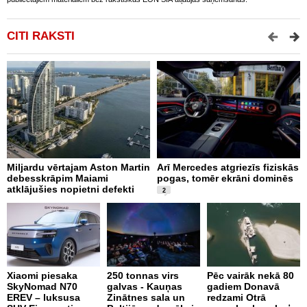
CITI RAKSTI
Miljardu vērtajam Aston Martin
Arī Mercedes atgriezīs fiziskās
P
debesskrāpim Maiami
pogas, tomēr ekrāni dominēs
p
atklājušies nopietni defekti
L
2
v
Xiaomi piesaka
250 tonnas virs
Pēc vairāk nekā 80
SkyNomad N70
galvas - Kauņas
gadiem Donavā
EREV – luksusa
Zinātnes sala un
redzami Otrā
9