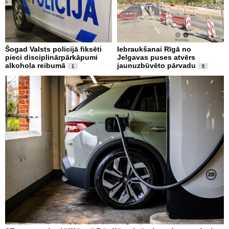
Šogad Valsts policijā fiksēti
Iebraukšanai Rīgā no
pieci disciplinārpārkāpumi
Jelgavas puses atvērs
alkohola reibumā
jaunuzbūvēto pārvadu
1
5