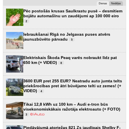
Dienas
Nedēļas
Pēc postošās krusas Saulkrastu pusē – desmitiem
bojātu automašīnu un zaudējumi ap 100 000 eiro
2
Iebraukšanai Rīgā no Jelgavas puses atvērs
jaunuzbūvēto pārvadu
5
Elektriskais Škoda Peaq varēs nobraukt līdz pat
650 km (+ VIDEO)
8
3600 EUR pret 255 EUR? Neatradu auto jumta telts
priekšrocības pret ātri būvējamo telti uz zemes! (+
VIDEO)
4
Tikai 12,8 kWh uz 100 km – Audi e-tron būs
visekonomiskākais ražotāja elektroauto (+ FOTO)
3
Piedāvājumā atgriežas 821 Zs jaudīgais Shelby F-