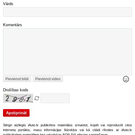
Vārds
Komentārs
Pievienot bildi
Pievienot video
Drošības kods
Stingri aizliegts iAuto.lv publicētos materiālus izmantot, kopēt vai reproducēt citos
interneta portālos, masu informācijas līdzekļos vai kā citādi rīkoties ar iAuto.lv
publicētajiem materiāliem bez rakstiskas EON SIA atļaujas saņemšanas.