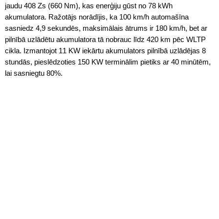
jaudu 408 Zs (660 Nm), kas enerģiju gūst no 78 kWh
akumulatora. Ražotājs norādījis, ka 100 km/h automašīna
sasniedz 4,9 sekundēs, maksimālais ātrums ir 180 km/h, bet ar
pilnībā uzlādētu akumulatora tā nobrauc līdz 420 km pēc WLTP
cikla. Izmantojot 11 KW iekārtu akumulators pilnībā uzlādējas 8
stundās, pieslēdzoties 150 KW terminālim pietiks ar 40 minūtēm,
lai sasniegtu 80%.