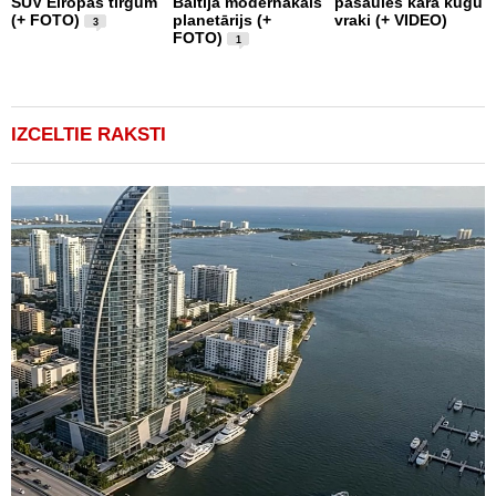
SUV Eiropas tirgum
Baltijā modernākais
pasaules kara kuģu
a
(+ FOTO)
planetārijs (+
vraki (+ VIDEO)
s
3
FOTO)
g
1
e
IZCELTIE RAKSTI