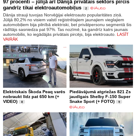
97 procenti – jūlijā arī Dānijā privātais sektors pircis
gandrīz tikai elektroautomobiļus
2
Dānija strauji tuvojas Norvēģijai elektroauto popularitātes ziņā.
Jūlijā 80,2% no visiem valstī reģistrētajiem jaunajiem vieglajiem
automobiļiem bija pilnībā elektriski, bet privātpersonu segmentā šis
rādītājs sasniedza pat 97%. Tas nozīmē, ka gandrīz katrs jaunais
automobilis, ko iegādājās privātais pircējs, bija elektroauto.
LASĪT
VAIRĀK
Elektriskais Škoda Peaq varēs
Piedāvājumā atgriežas 821 Zs
nobraukt līdz pat 650 km (+
jaudīgais Shelby F-150 Super
VIDEO)
Snake Sport (+ FOTO)
8
9