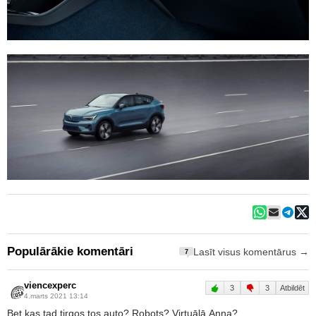
Populārākie komentāri
Lasīt visus komentārus →
7
viencexperc
3
3
Atbildēt
4.marts 2021 13:14
Bet kas tad tirgos tos auto? Robots? Virtuālā Anna?