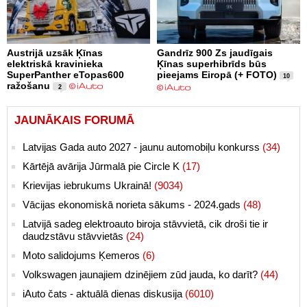
Austrijā uzsāk Ķīnas
Gandrīz 900 Zs jaudīgais
elektriskā kravinieka
Ķīnas superhibrīds būs
SuperPanther eTopas600
pieejams Eiropā (+ FOTO)
10
ražošanu
2
JAUNĀKAIS FORUMĀ
Latvijas Gada auto 2027 - jaunu automobiļu konkurss
(34)
Kārtējā avārija Jūrmalā pie Circle K
(17)
Krievijas iebrukums Ukrainā!
(9034)
Vācijas ekonomiskā norieta sākums - 2024.gads
(48)
Latvijā sadeg elektroauto biroja stāvvietā, cik droši tie ir
daudzstāvu stāvvietās
(24)
Moto salidojums Ķemeros
(6)
Volkswagen jaunajiem dzinējiem zūd jauda, ko darīt?
(44)
iAuto čats - aktuālā dienas diskusija
(6010)