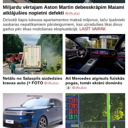
Miljardu vērtajam Aston Martin debesskrāpim Maiami
atklājušies nopietni defekti
Dzīvokļi šajos luksusa apartamentos maksā miljonus, taču īpašnieki
saskaras nepatīkamiem pārsteigumiem, kas uzradušies tikai divus
gadus pēc ēkas nodošanas ekspluatācijā.
LASĪT VAIRĀK
Netālu no Salaspils aizdedzies
Arī Mercedes atgriezīs fiziskās
kravas auto (+ FOTO
pogas, tomēr ekrāni dominēs
2