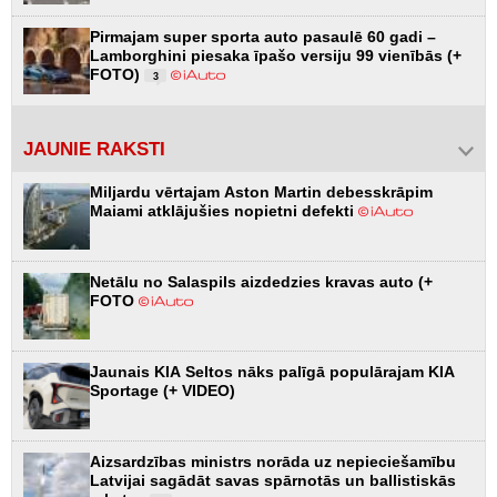
Pirmajam super sporta auto pasaulē 60 gadi –
Lamborghini piesaka īpašo versiju 99 vienībās (+
FOTO)
3
JAUNIE RAKSTI
Miljardu vērtajam Aston Martin debesskrāpim
Maiami atklājušies nopietni defekti
Netālu no Salaspils aizdedzies kravas auto (+
FOTO
Jaunais KIA Seltos nāks palīgā populārajam KIA
Sportage (+ VIDEO)
Aizsardzības ministrs norāda uz nepieciešamību
Latvijai sagādāt savas spārnotās un ballistiskās