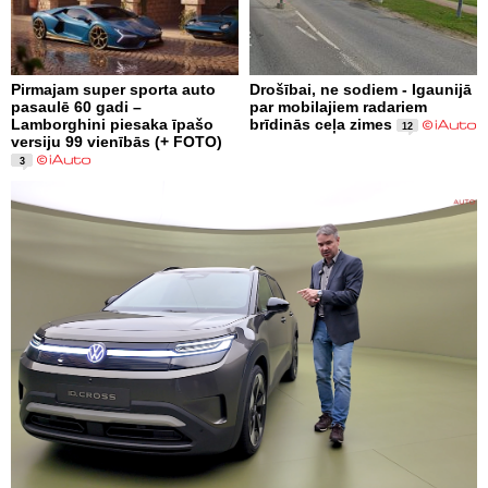
Pirmajam super sporta auto
Drošībai, ne sodiem - Igaunijā
pasaulē 60 gadi –
par mobilajiem radariem
Lamborghini piesaka īpašo
brīdinās ceļa zimes
12
versiju 99 vienībās (+ FOTO)
3