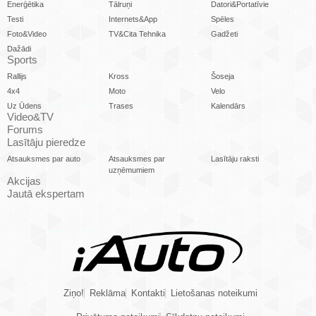
Enerģētika
Tālruņi
Datori&Portatīvie
Testi
Internets&App
Spēles
Foto&Video
TV&Cita Tehnika
Gadžeti
Dažādi
Sports
Rallijs
Kross
Šoseja
4x4
Moto
Velo
Uz Ūdens
Trases
Kalendārs
Video&TV
Forums
Lasītāju pieredze
Atsauksmes par auto
Atsauksmes par
Lasītāju raksti
uzņēmumiem
Akcijas
Jautā ekspertam
Ziņo!
Reklāma
Kontakti
Lietošanas noteikumi