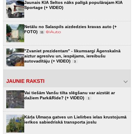
Jaunais KIA Seltos nāks palīgā populārajam KIA
Sportage (+ VIDEO)
Netālu no Salaspils aizdedzies kravas auto (+
FOTO)
11
"Zvaniet prezidentam" - likumsargi Āgenskalnā
aiztur agresīvu un, iespējams, iereibušu
autovadītāju (+ VIDEO)
3
JAUNIE RAKSTI
Vai tiešām Vanšu tilta slēgšanu var aizstāt ar
dažiem Park&Ride? (+ VIDEO)
1
Kārļa Ulmaņa gatves un Lielirbes ielas krustojumā
ierīkos sabiedriskā transporta joslu