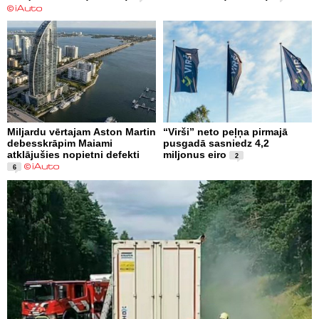
Miljardu vērtajam Aston Martin
“Virši” neto peļņa pirmajā
debesskrāpim Maiami
pusgadā sasniedz 4,2
atklājušies nopietni defekti
miljonus eiro
2
6