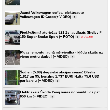
Jaunā Volkswagen cerība- elektroauto
Volkswagen ID.Cross(+ VIDEO)
5
Piedāvājumā atgriežas 821 Zs jaudīgais Shelby F-
150 Super Snake Sport (+ FOTO)
9
Rīgas remontu jaunā mērvienība - kļūdu skaits uz
vienu metru darbu! (+ VIDEO)
7
Šodien (5.08) degvielai akcijas cenas: Dīzelis
1.817 un 95. benzīns 1.737 EUR! Nafta 75.6 USD
par barelu (+ VIDEO)
9
Elektriskais Škoda Peaq varēs nobraukt līdz pat
650 km (+ VIDEO)
8