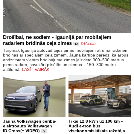
Drošībai, ne sodiem - Igaunijā par mobilajiem
radariem brīdinās ceļa zimes
12
Turpmāk Igaunijā autovadītājus pirms mobilajiem ātruma radariem
brīdinās ar speciālām ceļa zīmēm. Jaunā kārtība paredz, ka ārpus
apdzīvotām vietām brīdinājuma zīmes jāizvieto 300–500 metrus
pirms radara, savukārt pilsētās un ciemos – 150–300 metru
attālumā.
LASĪT VAIRĀK
Jaunā Volkswagen cerība-
Tikai 12,8 kWh uz 100 km –
elektroauto Volkswagen
Audi e-tron būs
ID.Cross(+ VIDEO)
visekonomiskākais ražotāja
5