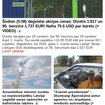
Šodien (5.08) degvielai akcijas cenas: Dīzelis 1.817 un
95. benzīns 1.737 EUR! Nafta 75.6 USD par barelu (+
VIDEO)
9
Dīzelis dārgāks par 28 centiem, bet 95. benzīns par 20 centiem
kopš 1. marta. Tas sanāk papildus +16.80 EUR klāt pie manas 60 l
uzpildes. Atgādinām, ka 2026. gada 1. martā cenas Latvijā, Neste
Lielupes DUS dīzeļdegvielai un 95. benzīnam bija 1.537 EUR.
LASĪT VAIRĀK
Aizsardzības ministrs norāda
"Zvaniet prezidentam" -
uz nepieciešamību Latvijai
likumsargi Āgenskalnā aiztur
sagādāt savas spārnotās un
agresīvu un, iespējams,
ballistiskās raķetes
iereibušu autovadītāju (+
8