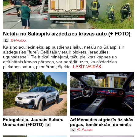
Netālu no Salaspils aizdedzies kravas auto (+ FOTO)
11
Kā ziņo aculiecinieks, ap pusdienas laiku, netālu no Salaspils ir
aizdegusies "fūre". Ceļš tajā vietā ir bloķēts, ieradušies
ugunsdzēsēji. Tie ir tikai minējumi, taču pieliktās kāpnes un
atritinātais kravas pārsegs, var norādīt uz to, ka aizdedzies
piekabes saturs, piemēram, šķelda.
LASĪT VAIRĀK
Fotogalerija: Jaunais Subaru
Arī Mercedes atgriezīs fiziskās
Uncharted (+FOTO)
pogas, tomēr ekrāni dominēs
3
6