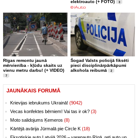
elektroauto (+ FOTO)
3
Rīgas remontu jaunā
Šogad Valsts policijā fiksēti
mērvienība - kļūdu skaits uz
pieci disciplinārpārkāpumi
vienu metru darbu! (+ VIDEO)
alkohola reibumā
2
7
JAUNĀKAIS FORUMĀ
Krievijas iebrukums Ukrainā!
(9042)
Vecas konfektes bērniem! Vai tas ir ok?
(3)
Moto salidojums Ķemeros
(8)
Kārtējā avārija Jūrmalā pie Circle K
(18)
Eksotiskie auto Latvijā 2026 – varenauto Rīgā, reti auto un