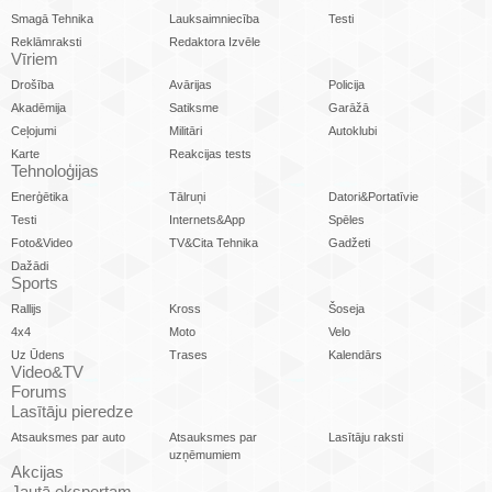
Smagā Tehnika
Lauksaimniecība
Testi
Reklāmraksti
Redaktora Izvēle
Vīriem
Drošība
Avārijas
Policija
Akadēmija
Satiksme
Garāžā
Ceļojumi
Militāri
Autoklubi
Karte
Reakcijas tests
Tehnoloģijas
Enerģētika
Tālruņi
Datori&Portatīvie
Testi
Internets&App
Spēles
Foto&Video
TV&Cita Tehnika
Gadžeti
Dažādi
Sports
Rallijs
Kross
Šoseja
4x4
Moto
Velo
Uz Ūdens
Trases
Kalendārs
Video&TV
Forums
Lasītāju pieredze
Atsauksmes par auto
Atsauksmes par
Lasītāju raksti
uzņēmumiem
Akcijas
Jautā ekspertam