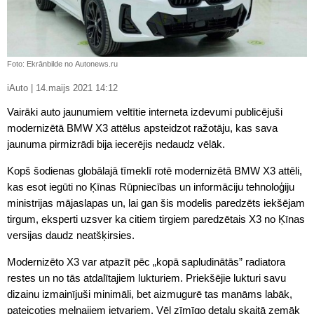
Foto: Ekrānbilde no Autonews.ru
iAuto | 14.maijs 2021 14:12
Vairāki auto jaunumiem veltītie interneta izdevumi publicējuši
modernizētā BMW X3 attēlus apsteidzot ražotāju, kas sava
jaunuma pirmizrādi bija iecerējis nedaudz vēlāk.
Kopš šodienas globālajā tīmeklī rotē modernizētā BMW X3 attēli,
kas esot iegūti no Ķīnas Rūpniecības un informāciju tehnoloģiju
ministrijas mājaslapas un, lai gan šis modelis paredzēts iekšējam
tirgum, eksperti uzsver ka citiem tirgiem paredzētais X3 no Ķīnas
versijas daudz neatšķirsies.
Modernizēto X3 var atpazīt pēc „kopā sapludinātās” radiatora
restes un no tās atdalītajiem lukturiem. Priekšējie lukturi savu
dizainu izmainījuši minimāli, bet aizmugurē tas manāms labāk,
pateicoties melnajiem ietvariem. Vēl zīmīgo detaļu skaitā zemāk