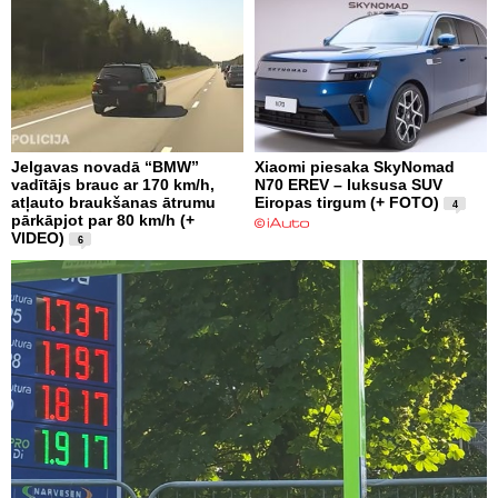
Jelgavas novadā “BMW”
Xiaomi piesaka SkyNomad
vadītājs brauc ar 170 km/h,
N70 EREV – luksusa SUV
atļauto braukšanas ātrumu
Eiropas tirgum (+ FOTO)
4
pārkāpjot par 80 km/h (+
VIDEO)
6