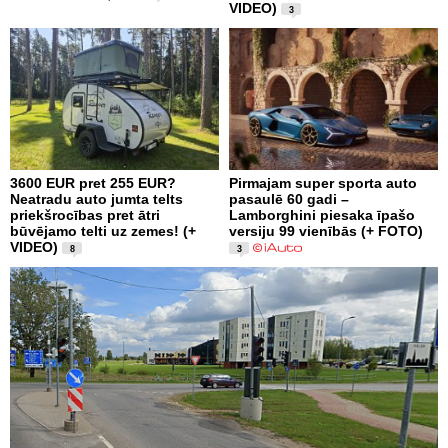
VIDEO)
3
3600 EUR pret 255 EUR?
Pirmajam super sporta auto
Neatradu auto jumta telts
pasaulē 60 gadi –
priekšrocības pret ātri
Lamborghini piesaka īpašo
būvējamo telti uz zemes! (+
versiju 99 vienībās (+ FOTO)
VIDEO)
8
3