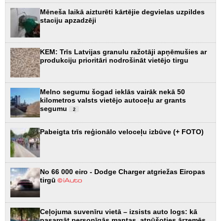
Mēneša laikā aizturēti kārtējie degvielas uzpildes
staciju apzadzēji
KEM: Trīs Latvijas granulu ražotāji apņēmušies ar
produkciju prioritāri nodrošināt vietējo tirgu
Melno segumu šogad ieklās vairāk nekā 50
kilometros valsts vietējo autoceļu ar grants
segumu
2
Pabeigta trīs reģionālo veloceļu izbūve (+ FOTO)
No 66 000 eiro - Dodge Charger atgriežas Eiropas
tirgū
Ceļojuma suvenīru vietā – izsists auto logs: kā
pasargāt personīgās mantas, atpūšoties ārzemēs