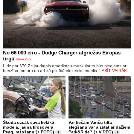
No 66 000 eiro - Dodge Charger atgriežas Eiropas
tirgū
Līdz pat 670 Zs jaudīgais amerikāņu muskuļauto būs pieejams ar
benzīna motoru un arī kā pilnībā elektrisks mdelis.
LASĪT VAIRĀK
Škoda uzsāk sava lielākā
Vai tiešām Vanšu tilta
modeļa, jaunā krosovera
slēgšanu var aizstāt ar dažiem
Peaq, ražošanu (+ FOTO)
Park&Ride? (+ VIDEO)
1
1