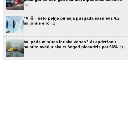
1
“Virši” neto peļņa pirmajā pusgadā sasniedz 4,2
miljonus eiro
2
Vai pāris minūtes ir riska vērtas? Ar apdzīšanu
saistīto avāriju skaits šogad pieaudzis par 66%
11