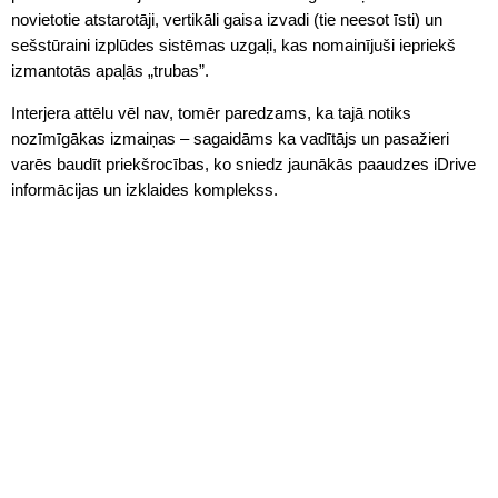
novietotie atstarotāji, vertikāli gaisa izvadi (tie neesot īsti) un
sešstūraini izplūdes sistēmas uzgaļi, kas nomainījuši iepriekš
izmantotās apaļās „trubas”.
Interjera attēlu vēl nav, tomēr paredzams, ka tajā notiks
nozīmīgākas izmaiņas – sagaidāms ka vadītājs un pasažieri
varēs baudīt priekšrocības, ko sniedz jaunākās paaudzes iDrive
informācijas un izklaides komplekss.