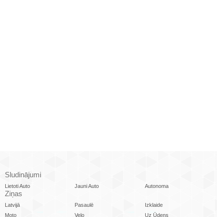
Sludinājumi
Lietoti Auto
Jauni Auto
Autonoma
Ziņas
Latvijā
Pasaulē
Izklaide
Moto
Velo
Uz Ūdens