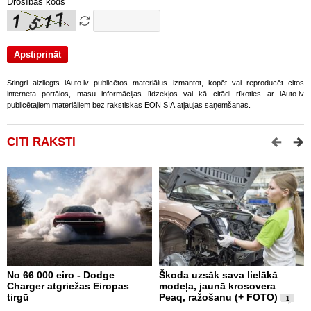
Drošības kods
Stingri aizliegts iAuto.lv publicētos materiālus izmantot, kopēt vai reproducēt citos
interneta portālos, masu informācijas līdzekļos vai kā citādi rīkoties ar iAuto.lv
publicētajiem materiāliem bez rakstiskas EON SIA atļaujas saņemšanas.
CITI RAKSTI
No 66 000 eiro - Dodge
Škoda uzsāk sava lielākā
2
Charger atgriežas Eiropas
modeļa, jaunā krosovera
K
tirgū
Peaq, ražošanu (+ FOTO)
B
1
p