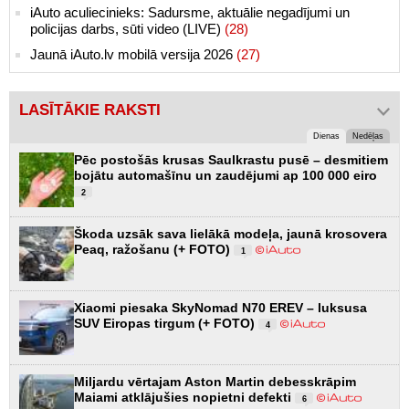
iAuto aculiecinieks: Sadursme, aktuālie negadījumi un
policijas darbs, sūti video (LIVE)
(28)
Jaunā iAuto.lv mobilā versija 2026
(27)
LASĪTĀKIE RAKSTI
Dienas
Nedēļas
Pēc postošās krusas Saulkrastu pusē – desmitiem
bojātu automašīnu un zaudējumi ap 100 000 eiro
2
Škoda uzsāk sava lielākā modeļa, jaunā krosovera
Peaq, ražošanu (+ FOTO)
1
Xiaomi piesaka SkyNomad N70 EREV – luksusa
SUV Eiropas tirgum (+ FOTO)
4
Miljardu vērtajam Aston Martin debesskrāpim
Maiami atklājušies nopietni defekti
6