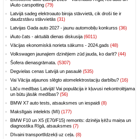
iAuto carspotting
(79)
Latvijā sadeg elektroauto biroja stāvvietā, cik droši tie ir
daudzstāvu stāvvietās
(31)
Latvijas Gada auto 2027 - jaunu automobiļu konkurss
(36)
iAuto čats - aktuālā dienas diskusija
(6011)
Vācijas ekonomiskā norieta sākums - 2024.gads
(48)
Volkswagen jaunajiem dzinējiem zūd jauda, ko darīt?
(44)
Šofera dienasgrāmata.
(5307)
Degvielas cenas Latvijā un pasaulē
(535)
Vai Vācija atjaunos slēgto atomelektrostaciju darbību?
(16)
Lāču medības Latvijā! Vai populācija ir kļuvusi nekontrolējama
un būtu jāsāk medības?
(56)
BMW X7 auto tests, atsauksmes un iespaidi
(8)
Makslīgais intelekts (MI)
(177)
BMW F10 un X5 (E70/F15) remonts: dzinēja ķēžu maiņa un
diagnostika Rīgā, atsauksmes
(7)
Dīvaini transportlīdzekļi uz ceļa.
(8)