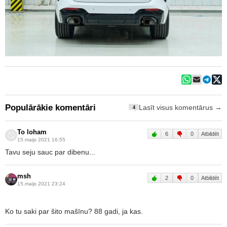
Populārākie komentāri
Lasīt visus komentārus →
4
To loham
6
0
Atbildēt
15.maijs 2021 16:55
Tavu seju sauc par dibenu...
msh
2
0
Atbildēt
15.maijs 2021 23:24
Ko tu saki par šito mašīnu? 88 gadi, ja kas.