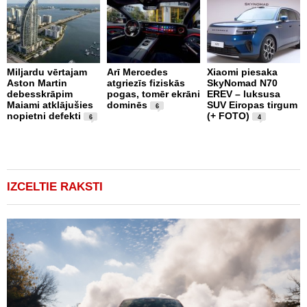
Miljardu vērtajam
Arī Mercedes
Xiaomi piesaka
Aston Martin
atgriezīs fiziskās
SkyNomad N70
P
debesskrāpim
pogas, tomēr ekrāni
EREV – luksusa
s
Maiami atklājušies
dominēs
SUV Eiropas tirgum
p
6
nopietni defekti
(+ FOTO)
L
6
4
p
v
(
IZCELTIE RAKSTI