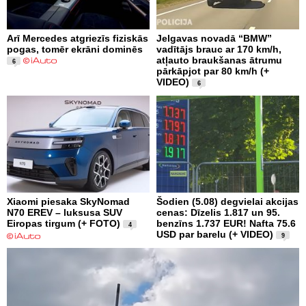
Arī Mercedes atgriezīs fiziskās
Jelgavas novadā “BMW”
pogas, tomēr ekrāni dominēs
vadītājs brauc ar 170 km/h,
atļauto braukšanas ātrumu
6
pārkāpjot par 80 km/h (+
VIDEO)
6
Xiaomi piesaka SkyNomad
Šodien (5.08) degvielai akcijas
N70 EREV – luksusa SUV
cenas: Dīzelis 1.817 un 95.
Eiropas tirgum (+ FOTO)
benzīns 1.737 EUR! Nafta 75.6
4
USD par barelu (+ VIDEO)
9