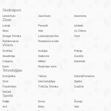
Sludinājumi
Lietoti Auto
Jauni Auto
Autonoma
Ziņas
Latvijā
Pasaulē
Izklaide
Moto
Velo
Uz Ūdens
Smagā Tehnika
Lauksaimniecība
Testi
Reklāmraksti
Redaktora Izvēle
Vīriem
Drošība
Avārijas
Policija
Akadēmija
Satiksme
Garāžā
Ceļojumi
Militāri
Autoklubi
Karte
Reakcijas tests
Tehnoloģijas
Enerģētika
Tālruņi
Datori&Portatīvie
Testi
Internets&App
Spēles
Foto&Video
TV&Cita Tehnika
Gadžeti
Dažādi
Sports
Rallijs
Kross
Šoseja
4x4
Moto
Velo