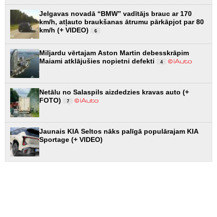
Jelgavas novadā “BMW” vadītājs brauc ar 170
km/h, atļauto braukšanas ātrumu pārkāpjot par 80
km/h (+ VIDEO)
6
Miljardu vērtajam Aston Martin debesskrāpim
Maiami atklājušies nopietni defekti
4
Netālu no Salaspils aizdedzies kravas auto (+
FOTO)
7
Jaunais KIA Seltos nāks palīgā populārajam KIA
Sportage (+ VIDEO)