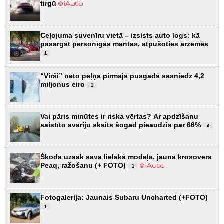
tirgū
Ceļojuma suvenīru vietā – izsists auto logs: kā
pasargāt personīgās mantas, atpūšoties ārzemēs
1
“Virši” neto peļņa pirmajā pusgadā sasniedz 4,2
miljonus eiro
1
Vai pāris minūtes ir riska vērtas? Ar apdzīšanu
saistīto avāriju skaits šogad pieaudzis par 66%
4
Škoda uzsāk sava lielākā modeļa, jaunā krosovera
Peaq, ražošanu (+ FOTO)
1
Fotogalerija: Jaunais Subaru Uncharted (+FOTO)
1