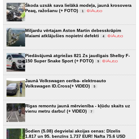
Škoda uzsāk sava lielākā modeļa, jaunā krosovera
Peaq, ražošanu (+ FOTO)
1
Miljardu vērtajam Aston Martin debesskrāpim
Maiami atklājušies nopietni defekti
4
Piedāvājumā atgriežas 821 Zs jaudīgais Shelby F-
150 Super Snake Sport (+ FOTO)
9
Jaunā Volkswagen cerība- elektroauto
Volkswagen ID.Cross(+ VIDEO)
5
Rīgas remontu jaunā mērvienība - kļūdu skaits uz
vienu metru darbu! (+ VIDEO)
7
Šodien (5.08) degvielai akcijas cenas: Dīzelis
1.817 un 95. benzīns 1.737 EUR! Nafta 75.6 USD