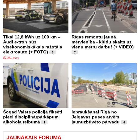
Tikai 12,8 kWh uz 100 km –
Rīgas remontu jaunā
Audi e-tron būs
mērvienība - kļūdu skaits uz
visekonomiskākais ražotāja
vienu metru darbu! (+ VIDEO)
elektroauto (+ FOTO)
3
7
Šogad Valsts policijā fiksēti
Iebraukšanai Rīgā no
pieci disciplinārpārkāpumi
Jelgavas puses atvērs
alkohola reibumā
jaunuzbūvēto pārvadu
1
6
JAUNĀKAIS FORUMĀ