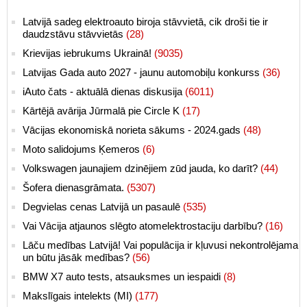
Latvijā sadeg elektroauto biroja stāvvietā, cik droši tie ir
daudzstāvu stāvvietās
(28)
Krievijas iebrukums Ukrainā!
(9035)
Latvijas Gada auto 2027 - jaunu automobiļu konkurss
(36)
iAuto čats - aktuālā dienas diskusija
(6011)
Kārtējā avārija Jūrmalā pie Circle K
(17)
Vācijas ekonomiskā norieta sākums - 2024.gads
(48)
Moto salidojums Ķemeros
(6)
Volkswagen jaunajiem dzinējiem zūd jauda, ko darīt?
(44)
Šofera dienasgrāmata.
(5307)
Degvielas cenas Latvijā un pasaulē
(535)
Vai Vācija atjaunos slēgto atomelektrostaciju darbību?
(16)
Lāču medības Latvijā! Vai populācija ir kļuvusi nekontrolējama
un būtu jāsāk medības?
(56)
BMW X7 auto tests, atsauksmes un iespaidi
(8)
Makslīgais intelekts (MI)
(177)