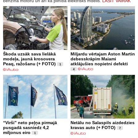
benzīna motoru un arī kā pilnībā elektrisks mdelis.
LASĪT VAIRĀK
Škoda uzsāk sava lielākā
Miljardu vērtajam Aston Martin
modeļa, jaunā krosovera
debesskrāpim Maiami
Peaq, ražošanu (+ FOTO)
atklājušies nopietni defekti
1
4
“Virši” neto peļņa pirmajā
Netālu no Salaspils aizdedzies
pusgadā sasniedz 4,2
kravas auto (+ FOTO)
7
miljonus eiro
1