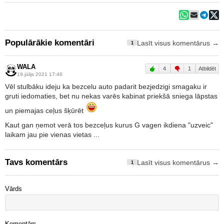
Populārākie komentāri
Lasīt visus komentārus →
1
WALA
4
1
Atbildēt
19.jūlijs 2021 17:46
Vēl stulbāku ideju ka bezcelu auto padarit bezjedzigi smagaku ir
gruti iedomaties, bet nu nekas varēs kabinat priekšā sniega lāpstas
un piemajas ceļus šķūrēt
Kaut gan ņemot verā tos bezceļus kurus G vagen ikdiena "uzveic"
laikam jau pie vienas vietas ...
Tavs komentārs
Lasīt visus komentārus →
1
Vārds