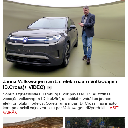
Jaunā Volkswagen cerība- elektroauto Volkswagen
ID.Cross(+ VIDEO)
5
Šoreiz atgriezīsimies Hamburgā, kur pavasarī TV Autoziņas
viesojās Volkswagen ID. bulvārī, un satikām vairākus jaunos
elektromobiļu modeļus. Šoreiz runa ir par ID. Cross. Tas ir auto,
kam potenciāli vajadzētu kļūt par Volkswagen dižpārdokli.
LASĪT
VAIRĀK