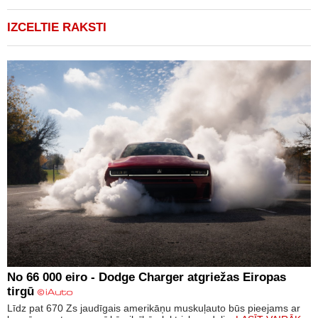
IZCELTIE RAKSTI
No 66 000 eiro - Dodge Charger atgriežas Eiropas
tirgū
Līdz pat 670 Zs jaudīgais amerikāņu muskuļauto būs pieejams ar