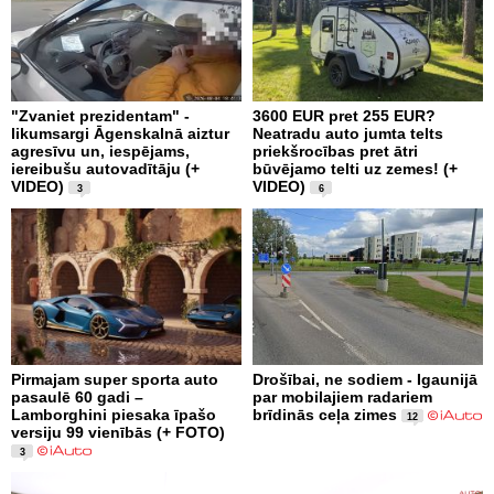
"Zvaniet prezidentam" -
3600 EUR pret 255 EUR?
likumsargi Āgenskalnā aiztur
Neatradu auto jumta telts
agresīvu un, iespējams,
priekšrocības pret ātri
iereibušu autovadītāju (+
būvējamo telti uz zemes! (+
VIDEO)
VIDEO)
3
6
Pirmajam super sporta auto
Drošībai, ne sodiem - Igaunijā
pasaulē 60 gadi –
par mobilajiem radariem
Lamborghini piesaka īpašo
brīdinās ceļa zimes
12
versiju 99 vienībās (+ FOTO)
3