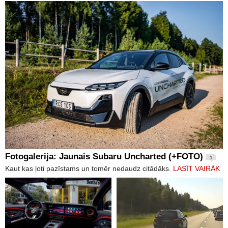
Fotogalerija: Jaunais Subaru Uncharted (+FOTO)
1
Kaut kas ļoti pazīstams un tomēr nedaudz citādāks.
LASĪT VAIRĀK