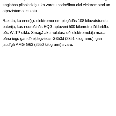
saglabās pilnpiedziņu, ko varētu nodrošināt divi elektromotori un
atpazīstamo izskatu.
Raksta, ka enerģiju elektromoriem piegādās 108 kilovatstundu
baterija, kas nodrošinās EQG aptuveni 500 kilometru tāldarbību
pēc WLTP cikla. Smagā akumulatora dēļ elektromobiļa masa
pārsniegs gan dīzeļdegvielas G350d (2351 kilograms), gan
jaudīgā AMG G63 (2650 kilogrami) svaru.