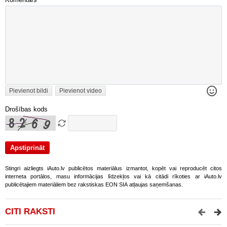
Komentārs
Pievienot bildi
Pievienot video
Drošības kods
Stingri aizliegts iAuto.lv publicētos materiālus izmantot, kopēt vai reproducēt citos
interneta portālos, masu informācijas līdzekļos vai kā citādi rīkoties ar iAuto.lv
publicētajiem materiāliem bez rakstiskas EON SIA atļaujas saņemšanas.
CITI RAKSTI