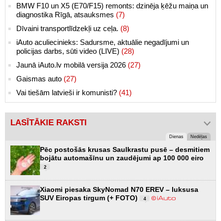
BMW F10 un X5 (E70/F15) remonts: dzinēja ķēžu maiņa un
diagnostika Rīgā, atsauksmes
(7)
Dīvaini transportlīdzekļi uz ceļa.
(8)
iAuto aculiecinieks: Sadursme, aktuālie negadījumi un
policijas darbs, sūti video (LIVE)
(28)
Jaunā iAuto.lv mobilā versija 2026
(27)
Gaismas auto
(27)
Vai tiešām latvieši ir komunisti?
(41)
LASĪTĀKIE RAKSTI
Dienas
Nedēļas
Pēc postošās krusas Saulkrastu pusē – desmitiem
bojātu automašīnu un zaudējumi ap 100 000 eiro
2
Xiaomi piesaka SkyNomad N70 EREV – luksusa
SUV Eiropas tirgum (+ FOTO)
4