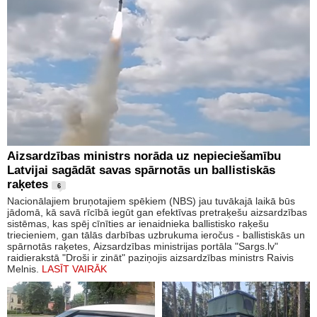
Aizsardzības ministrs norāda uz nepieciešamību
Latvijai sagādāt savas spārnotās un ballistiskās
raķetes
6
Nacionālajiem bruņotajiem spēkiem (NBS) jau tuvākajā laikā būs
jādomā, kā savā rīcībā iegūt gan efektīvas pretraķešu aizsardzības
sistēmas, kas spēj cīnīties ar ienaidnieka ballistisko raķešu
triecieniem, gan tālās darbības uzbrukuma ieročus - ballistiskās un
spārnotās raķetes, Aizsardzības ministrijas portāla "Sargs.lv"
raidierakstā "Droši ir zināt" paziņojis aizsardzības ministrs Raivis
Melnis.
LASĪT VAIRĀK