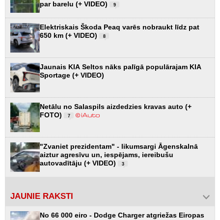
par barelu (+ VIDEO)
9
Elektriskais Škoda Peaq varēs nobraukt līdz pat
650 km (+ VIDEO)
8
Jaunais KIA Seltos nāks palīgā populārajam KIA
Sportage (+ VIDEO)
Netālu no Salaspils aizdedzies kravas auto (+
FOTO)
7
"Zvaniet prezidentam" - likumsargi Āgenskalnā
aiztur agresīvu un, iespējams, iereibušu
autovadītāju (+ VIDEO)
3
JAUNIE RAKSTI
No 66 000 eiro - Dodge Charger atgriežas Eiropas