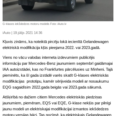
G-klases iekšdedzes motoru modelis Foto: iAuto.lv
iAuto | 19.jūlijs 2021 14:36
Kļuvis zināms, ka noteiktā pircēju lokā iecienītā Gelandewagen
elektriskā modifikācija kļūs pieejama 2022. vai 2023.gadā.
Viens no vācu valodas interneta izdevumiem publicējis
informāciju par Mercedes-Benz jaunumiem septembrī gaidāmajai
IAA autoizstādei, kas no Frankfurtes pārcēlusies uz Minheni. Tajā
pieminēts, ka šī gada izstādē varēs skatīt G-klases elektriskās
modifikācijas prototipu, kamēr sērijveida modeli ar nosaukumu
EQG sagaidīsim 2022.gada beigās vai 2023.gada sākumā.
Atšķirībā no dažiem citiem Mercedes elektriskās piedziņas
jaunumiem, piemēram, EQS vai EQE, G-klase nekļūs par pilnīgi
jaunu modeli un elektriskajai modifikācijai izmantos iekšdedzes
motoru versijas bāzi. Tas nozīmē, ka elektriskais Gelandewagen