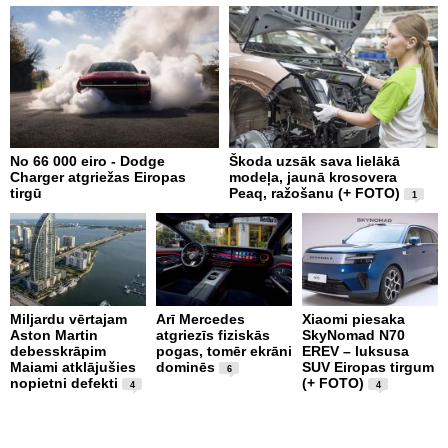
No 66 000 eiro - Dodge
Škoda uzsāk sava lielākā
2
Charger atgriežas Eiropas
modeļa, jaunā krosovera
K
tirgū
Peaq, ražošanu (+ FOTO)
B
1
p
Miljardu vērtajam
Arī Mercedes
Xiaomi piesaka
Aston Martin
atgriezīs fiziskās
SkyNomad N70
P
debesskrāpim
pogas, tomēr ekrāni
EREV – luksusa
s
Maiami atklājušies
dominēs
SUV Eiropas tirgum
p
6
nopietni defekti
(+ FOTO)
L
4
4
p
v
(