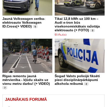
Jaunā Volkswagen cerība-
Tikai 12,8 kWh uz 100 km –
elektroauto Volkswagen
Audi e-tron būs
ID.Cross(+ VIDEO)
visekonomiskākais ražotāja
5
elektroauto (+ FOTO)
3
Rīgas remontu jaunā
Šogad Valsts policijā fiksēti
mērvienība - kļūdu skaits uz
pieci disciplinārpārkāpumi
vienu metru darbu! (+ VIDEO)
alkohola reibumā
2
7
JAUNĀKAIS FORUMĀ