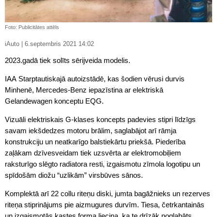
Foto: Publicitātes attēls
iAuto | 6.septembris 2021 14:02
2023.gadā tiek solīts sērijveida modelis.
IAA Starptautiskajā autoizstādē, kas šodien vērusi durvis
Minhenē, Mercedes-Benz iepazīstina ar elektriskā
Gelandewagen konceptu EQG.
Vizuāli elektriskais G-klases koncepts padevies stipri līdzīgs
savam iekšdedzes motoru brālim, saglabājot arī rāmja
konstrukciju un neatkarīgo balstiekārtu priekšā. Piederība
zaļākam dzīvesveidam tiek uzsvērta ar elektromobiļiem
raksturīgo slēgto radiatora resti, izgaismotu zīmola logotipu un
spīdošām diožu “uzlikām” virsbūves sānos.
Komplektā arī 22 collu riteņu diski, jumta bagāžnieks un rezerves
riteņa stiprinājums pie aizmugures durvīm. Tiesa, četrkantainās
un izgaismotās kastes forma liecina, ka te drīzāk noglabāts