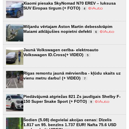
Xiaomi piesaka SkyNomad N70 EREV – luksusa
SUV Eiropas tirgum (+ FOTO)
4
Miljardu vērtajam Aston Martin debesskrāpim
Maiami atklājušies nopietni defekti
6
Jaunā Volkswagen cerība- elektroauto
Volkswagen ID.Cross(+ VIDEO)
5
Rīgas remontu jaunā mērvienība - kļūdu skaits uz
vienu metru darbu! (+ VIDEO)
7
Piedāvājumā atgriežas 821 Zs jaudīgais Shelby F-
150 Super Snake Sport (+ FOTO)
9
Šodien (5.08) degvielai akcijas cenas: Dīzelis
1.817 un 95. benzīns 1.737 EUR! Nafta 75.6 USD