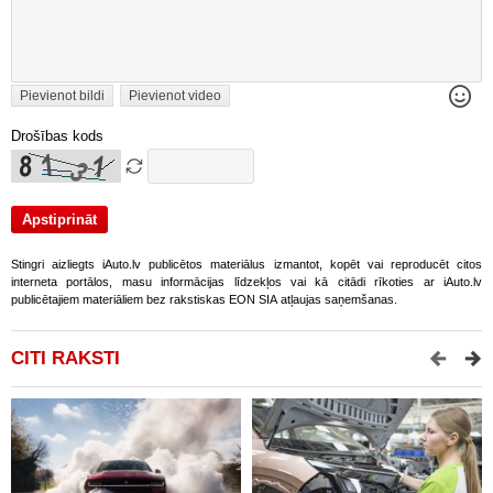
Pievienot bildi
Pievienot video
Drošības kods
Stingri aizliegts iAuto.lv publicētos materiālus izmantot, kopēt vai reproducēt citos
interneta portālos, masu informācijas līdzekļos vai kā citādi rīkoties ar iAuto.lv
publicētajiem materiāliem bez rakstiskas EON SIA atļaujas saņemšanas.
CITI RAKSTI