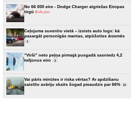
No 66 000 eiro - Dodge Charger atgriežas Eiropas
tirgū
Ceļojuma suvenīru vietā – izsists auto logs: kā
pasargāt personīgās mantas, atpūšoties ārzemēs
1
“Virši” neto peļņa pirmajā pusgadā sasniedz 4,2
miljonus eiro
2
Vai pāris minūtes ir riska vērtas? Ar apdzīšanu
saistīto avāriju skaits šogad pieaudzis par 66%
12