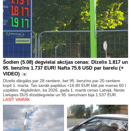
Šodien (5.08) degvielai akcijas cenas: Dīzelis 1.817 un
95. benzīns 1.737 EUR! Nafta 75.6 USD par barelu (+
VIDEO)
9
Dīzelis dārgāks par 28 centiem, bet 95. benzīns par 20 centiem
kopš 1. marta. Tas sanāk papildus +16.80 EUR klāt pie manas 60 l
uzpildes. Atgādinām, ka 2026. gada 1. martā cenas Latvijā, Neste
Lielupes DUS dīzeļdegvielai un 95. benzīnam bija 1.537 EUR.
LASĪT VAIRĀK