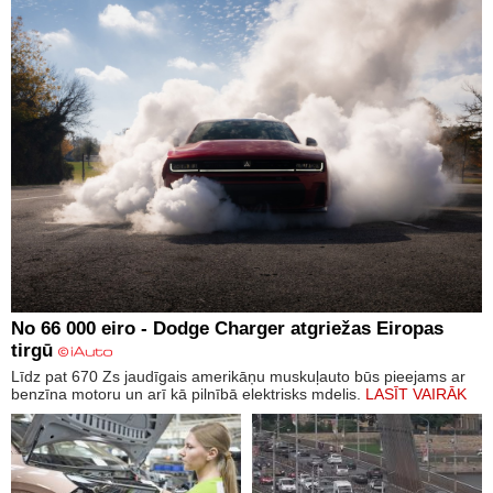
No 66 000 eiro - Dodge Charger atgriežas Eiropas
tirgū
Līdz pat 670 Zs jaudīgais amerikāņu muskuļauto būs pieejams ar
benzīna motoru un arī kā pilnībā elektrisks mdelis.
LASĪT VAIRĀK