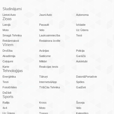
Sludinājumi
Lietoti Auto
Jauni Auto
Autonoma
Ziņas
Latvijā
Pasaulē
Izklaide
Moto
Velo
Uz Ūdens
Smagā Tehnika
Lauksaimniecība
Testi
Reklāmraksti
Redaktora Izvēle
Vīriem
Drošība
Avārijas
Policija
Akadēmija
Satiksme
Garāžā
Ceļojumi
Militāri
Autoklubi
Karte
Reakcijas tests
Tehnoloģijas
Enerģētika
Tālruņi
Datori&Portatīvie
Testi
Internets&App
Spēles
Foto&Video
TV&Cita Tehnika
Gadžeti
Dažādi
Sports
Rallijs
Kross
Šoseja
4x4
Moto
Velo
Uz Ūdens
Trases
Kalendārs