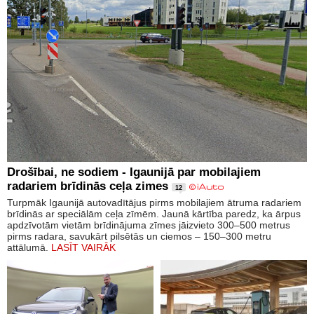
Drošībai, ne sodiem - Igaunijā par mobilajiem
radariem brīdinās ceļa zimes
12
Turpmāk Igaunijā autovadītājus pirms mobilajiem ātruma radariem
brīdinās ar speciālām ceļa zīmēm. Jaunā kārtība paredz, ka ārpus
apdzīvotām vietām brīdinājuma zīmes jāizvieto 300–500 metrus
pirms radara, savukārt pilsētās un ciemos – 150–300 metru
attālumā.
LASĪT VAIRĀK