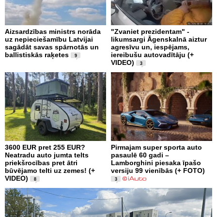
Aizsardzības ministrs norāda
"Zvaniet prezidentam" -
uz nepieciešamību Latvijai
likumsargi Āgenskalnā aiztur
sagādāt savas spārnotās un
agresīvu un, iespējams,
ballistiskās raķetes
iereibušu autovadītāju (+
9
VIDEO)
3
3600 EUR pret 255 EUR?
Pirmajam super sporta auto
Neatradu auto jumta telts
pasaulē 60 gadi –
priekšrocības pret ātri
Lamborghini piesaka īpašo
būvējamo telti uz zemes! (+
versiju 99 vienībās (+ FOTO)
VIDEO)
8
3