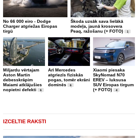
No 66 000 eiro - Dodge
Škoda uzsāk sava lielākā
2
Charger atgriežas Eiropas
modeļa, jaunā krosovera
K
tirgū
Peaq, ražošanu (+ FOTO)
B
1
p
Miljardu vērtajam
Arī Mercedes
Xiaomi piesaka
Aston Martin
atgriezīs fiziskās
SkyNomad N70
P
debesskrāpim
pogas, tomēr ekrāni
EREV – luksusa
s
Maiami atklājušies
dominēs
SUV Eiropas tirgum
p
6
nopietni defekti
(+ FOTO)
L
6
4
p
v
(
IZCELTIE RAKSTI