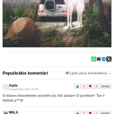
Populārākie komentāri
Lasīt visus komentārus →
11
Jopta
4
0
Atbildēt
6.septembris 2021 15:45
G-klases bezceļnieks aizvedīs jūs līdz pašam G-punktam! Tas ir
faktiski p***ā!
WALA
3
1
Atbildēt