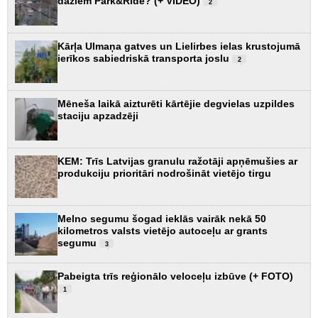
dažiem Park&Ride? (+ VIDEO)
2
Kārļa Ulmaņa gatves un Lielirbes ielas krustojumā
ierīkos sabiedriskā transporta joslu
2
Mēneša laikā aizturēti kārtējie degvielas uzpildes
staciju apzadzēji
KEM: Trīs Latvijas granulu ražotāji apņēmušies ar
produkciju prioritāri nodrošināt vietējo tirgu
Melno segumu šogad ieklās vairāk nekā 50
kilometros valsts vietējo autoceļu ar grants
segumu
3
Pabeigta trīs reģionālo veloceļu izbūve (+ FOTO)
1