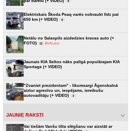
par barelu (+ VIDEO)
9
Elektriskais Škoda Peaq varēs nobraukt līdz pat
650 km (+ VIDEO)
8
Netālu no Salaspils aizdedzies kravas auto (+
FOTO)
12
Jaunais KIA Seltos nāks palīgā populārajam KIA
Sportage (+ VIDEO)
"Zvaniet prezidentam" - likumsargi Āgenskalnā
aiztur agresīvu un, iespējams, iereibušu
autovadītāju (+ VIDEO)
3
JAUNIE RAKSTI
Vai tiešām Vanšu tilta slēgšanu var aizstāt ar