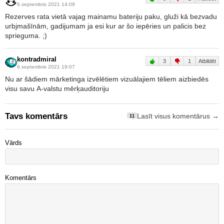
6.septembris 2021 14:09
Rezerves rata vietā vajag mainamu bateriju paku, gluži kā bezvadu
urbjmašīnām, gadijumam ja esi kur ar šo iepēries un palicis bez
sprieguma. ;)
kontradmiral
3
1
Atbildēt
6.septembris 2021 19:07
Nu ar šādiem mārketinga izvēlētiem vizuālajiem tēliem aizbiedēs
visu savu A-valstu mērķauditoriju
Tavs komentārs
Lasīt visus komentārus →
11
Vārds
Komentārs