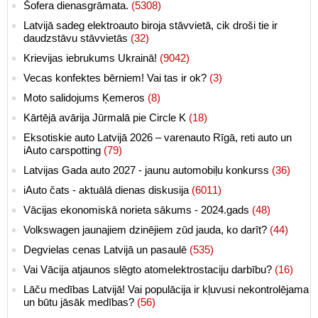
Šofera dienasgrāmata.
(5308)
Latvijā sadeg elektroauto biroja stāvvietā, cik droši tie ir
daudzstāvu stāvvietās
(32)
Krievijas iebrukums Ukrainā!
(9042)
Vecas konfektes bērniem! Vai tas ir ok?
(3)
Moto salidojums Ķemeros
(8)
Kārtējā avārija Jūrmalā pie Circle K
(18)
Eksotiskie auto Latvijā 2026 – varenauto Rīgā, reti auto un
iAuto carspotting
(79)
Latvijas Gada auto 2027 - jaunu automobiļu konkurss
(36)
iAuto čats - aktuālā dienas diskusija
(6011)
Vācijas ekonomiskā norieta sākums - 2024.gads
(48)
Volkswagen jaunajiem dzinējiem zūd jauda, ko darīt?
(44)
Degvielas cenas Latvijā un pasaulē
(535)
Vai Vācija atjaunos slēgto atomelektrostaciju darbību?
(16)
Lāču medības Latvijā! Vai populācija ir kļuvusi nekontrolējama
un būtu jāsāk medības?
(56)