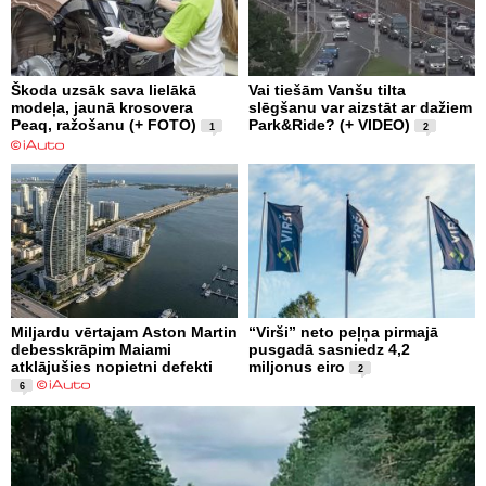
Škoda uzsāk sava lielākā
Vai tiešām Vanšu tilta
modeļa, jaunā krosovera
slēgšanu var aizstāt ar dažiem
Peaq, ražošanu (+ FOTO)
Park&Ride? (+ VIDEO)
1
2
Miljardu vērtajam Aston Martin
“Virši” neto peļņa pirmajā
debesskrāpim Maiami
pusgadā sasniedz 4,2
atklājušies nopietni defekti
miljonus eiro
2
6