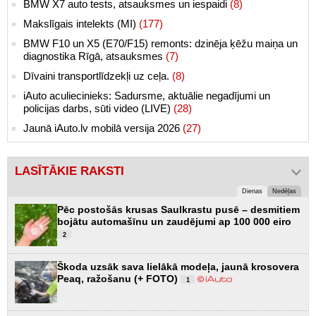
BMW X7 auto tests, atsauksmes un iespaidi
(8)
Makslīgais intelekts (MI)
(177)
BMW F10 un X5 (E70/F15) remonts: dzinēja ķēžu maiņa un
diagnostika Rīgā, atsauksmes
(7)
Dīvaini transportlīdzekļi uz ceļa.
(8)
iAuto aculiecinieks: Sadursme, aktuālie negadījumi un
policijas darbs, sūti video (LIVE)
(28)
Jaunā iAuto.lv mobilā versija 2026
(27)
LASĪTĀKIE RAKSTI
Dienas
Nedēļas
Pēc postošās krusas Saulkrastu pusē – desmitiem
bojātu automašīnu un zaudējumi ap 100 000 eiro
2
Škoda uzsāk sava lielākā modeļa, jaunā krosovera
Peaq, ražošanu (+ FOTO)
1