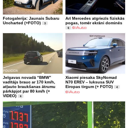
Fotogalerija: Jaunais Subaru
Arī Mercedes atgriezīs fiziskās
Uncharted (+FOTO)
pogas, tomēr ekrāni dominēs
3
6
Jelgavas novadā “BMW”
Xiaomi piesaka SkyNomad
vadītājs brauc ar 170 km/h,
N70 EREV – luksusa SUV
atļauto braukšanas ātrumu
Eiropas tirgum (+ FOTO)
4
pārkāpjot par 80 km/h (+
VIDEO)
6