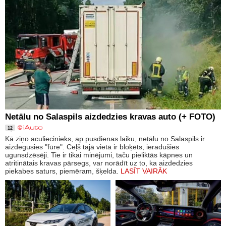
Netālu no Salaspils aizdedzies kravas auto (+ FOTO)
12
Kā ziņo aculiecinieks, ap pusdienas laiku, netālu no Salaspils ir
aizdegusies "fūre". Ceļš tajā vietā ir bloķēts, ieradušies
ugunsdzēsēji. Tie ir tikai minējumi, taču pieliktās kāpnes un
atritinātais kravas pārsegs, var norādīt uz to, ka aizdedzies
piekabes saturs, piemēram, šķelda.
LASĪT VAIRĀK