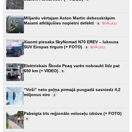
Miljardu vērtajam Aston Martin debesskrāpim
Maiami atklājušies nopietni defekti
6
Xiaomi piesaka SkyNomad N70 EREV – luksusa
SUV Eiropas tirgum (+ FOTO)
4
Elektriskais Škoda Peaq varēs nobraukt līdz pat
650 km (+ VIDEO)
8
“Virši” neto peļņa pirmajā pusgadā sasniedz 4,2
miljonus eiro
3
Pabeigta trīs reģionālo veloceļu izbūve (+ FOTO)
5