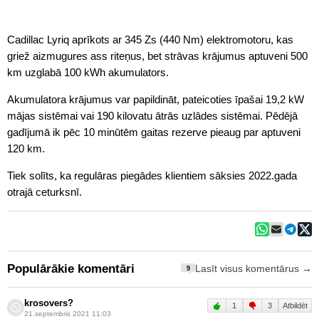
Cadillac Lyriq aprīkots ar 345 Zs (440 Nm) elektromotoru, kas
griež aizmugures ass riteņus, bet strāvas krājumus aptuveni 500
km uzglabā 100 kWh akumulators.
Akumulatora krājumus var papildināt, pateicoties īpašai 19,2 kW
mājas sistēmai vai 190 kilovatu ātrās uzlādes sistēmai. Pēdējā
gadījumā ik pēc 10 minūtēm gaitas rezerve pieaug par aptuveni
120 km.
Tiek solīts, ka regulāras piegādes klientiem sāksies 2022.gada
otrajā ceturksnī.
Populārākie komentāri
Lasīt visus komentārus →
9
krosovers?
1
3
Atbildēt
21.septembris 2021 11:03