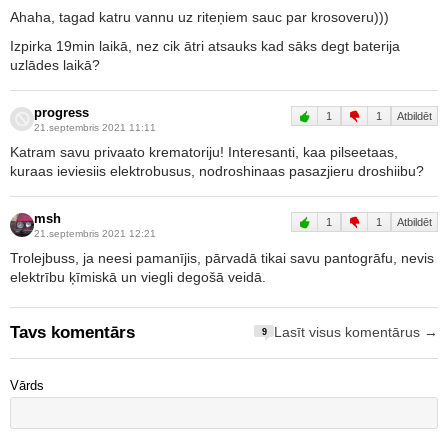
Ahaha, tagad katru vannu uz riteņiem sauc par krosoveru)))
Izpirka 19min laikā, nez cik ātri atsauks kad sāks degt baterija
uzlādes laikā?
progress
1
1
Atbildēt
21.septembris 2021 11:11
Katram savu privaato krematoriju! Interesanti, kaa pilseetaas,
kuraas ieviesiis elektrobusus, nodroshinaas pasazjieru droshiibu?
msh
1
1
Atbildēt
21.septembris 2021 12:21
Trolejbuss, ja neesi pamanījis, pārvadā tikai savu pantogrāfu, nevis
elektrību ķīmiskā un viegli degošā veidā.
Tavs komentārs
Lasīt visus komentārus →
9
Vārds