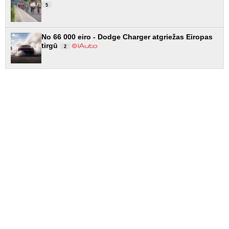
5
No 66 000 eiro - Dodge Charger atgriežas Eiropas
tirgū
2