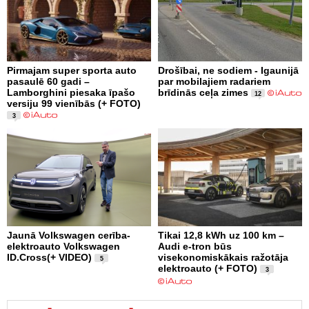
Pirmajam super sporta auto
Drošībai, ne sodiem - Igaunijā
pasaulē 60 gadi –
par mobilajiem radariem
Lamborghini piesaka īpašo
brīdinās ceļa zimes
12
versiju 99 vienībās (+ FOTO)
3
Jaunā Volkswagen cerība-
Tikai 12,8 kWh uz 100 km –
elektroauto Volkswagen
Audi e-tron būs
ID.Cross(+ VIDEO)
visekonomiskākais ražotāja
5
elektroauto (+ FOTO)
3