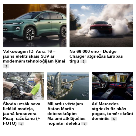
Volkswagen ID. Aura T6 –
No 66 000 eiro - Dodge
X
jauns elektriskais SUV ar
Charger atgriežas Eiropas
N
modernām tehnoloģijām Ķīnai
tirgū
E
2
2
Škoda uzsāk sava
Miljardu vērtajam
Arī Mercedes
P
lielākā modeļa,
Aston Martin
atgriezīs fiziskās
g
jaunā krosovera
debesskrāpim
pogas, tomēr ekrāni
r
Peaq, ražošanu (+
Maiami atklājušies
dominēs
p
6
FOTO)
nopietni defekti
v
1
6