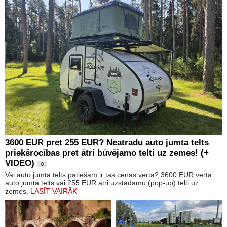
3600 EUR pret 255 EUR? Neatradu auto jumta telts
priekšrocības pret ātri būvējamo telti uz zemes! (+
VIDEO)
8
Vai auto jumta telts patiešām ir tās cenas vērta? 3600 EUR vērta
auto jumta telts vai 255 EUR ātri uzstādāmu (pop-up) telti uz
zemes.
LASĪT VAIRĀK