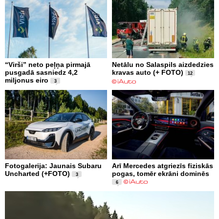
“Virši” neto peļņa pirmajā
Netālu no Salaspils aizdedzies
pusgadā sasniedz 4,2
kravas auto (+ FOTO)
12
miljonus eiro
3
Fotogalerija: Jaunais Subaru
Arī Mercedes atgriezīs fiziskās
Uncharted (+FOTO)
pogas, tomēr ekrāni dominēs
3
6