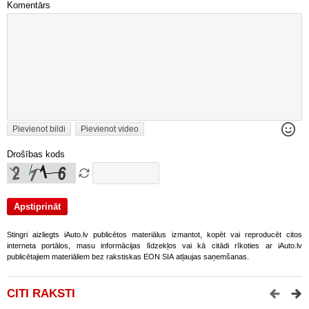
Komentārs
Pievienot bildi
Pievienot video
Drošības kods
Stingri aizliegts iAuto.lv publicētos materiālus izmantot, kopēt vai reproducēt citos
interneta portālos, masu informācijas līdzekļos vai kā citādi rīkoties ar iAuto.lv
publicētajiem materiāliem bez rakstiskas EON SIA atļaujas saņemšanas.
CITI RAKSTI