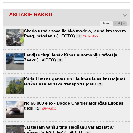
LASĪTĀKIE RAKSTI
Dienas
Nedēļas
Škoda uzsāk sava lielākā modeļa, jaunā krosovera
Peaq, ražošanu (+ FOTO)
1
Latvijas tirgū ienāk Ķīnas automobiļu ražotājs
Zeekr (+ VIDEO)
5
Kārļa Ulmaņa gatves un Lielirbes ielas krustojumā
ierīkos sabiedriskā transporta joslu
7
No 66 000 eiro - Dodge Charger atgriežas Eiropas
tirgū
2
Vai tiešām Vanšu tilta slēgšanu var aizstāt ar
dažiem Park&Ride? (+ VIDEO)
6