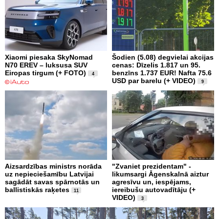
Xiaomi piesaka SkyNomad
Šodien (5.08) degvielai akcijas
N70 EREV – luksusa SUV
cenas: Dīzelis 1.817 un 95.
Eiropas tirgum (+ FOTO)
benzīns 1.737 EUR! Nafta 75.6
4
USD par barelu (+ VIDEO)
9
Aizsardzības ministrs norāda
"Zvaniet prezidentam" -
uz nepieciešamību Latvijai
likumsargi Āgenskalnā aiztur
sagādāt savas spārnotās un
agresīvu un, iespējams,
ballistiskās raķetes
iereibušu autovadītāju (+
11
VIDEO)
3