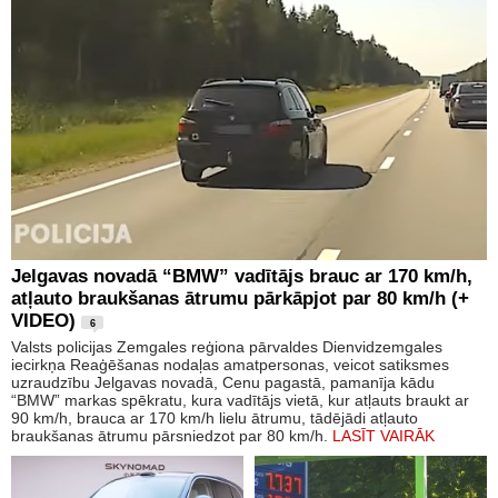
Jelgavas novadā “BMW” vadītājs brauc ar 170 km/h,
atļauto braukšanas ātrumu pārkāpjot par 80 km/h (+
VIDEO)
6
Valsts policijas Zemgales reģiona pārvaldes Dienvidzemgales
iecirkņa Reaģēšanas nodaļas amatpersonas, veicot satiksmes
uzraudzību Jelgavas novadā, Cenu pagastā, pamanīja kādu
“BMW” markas spēkratu, kura vadītājs vietā, kur atļauts braukt ar
90 km/h, brauca ar 170 km/h lielu ātrumu, tādējādi atļauto
braukšanas ātrumu pārsniedzot par 80 km/h.
LASĪT VAIRĀK