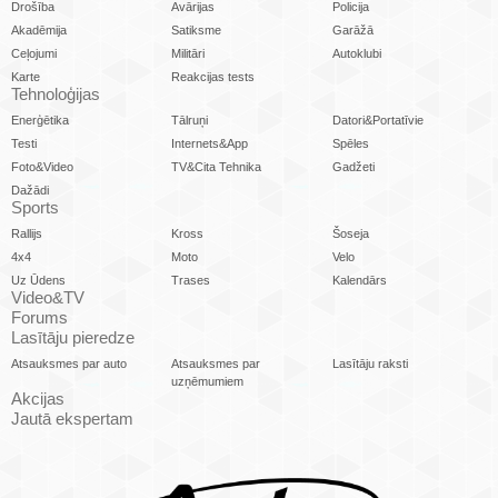
Drošība
Avārijas
Policija
Akadēmija
Satiksme
Garāžā
Ceļojumi
Militāri
Autoklubi
Karte
Reakcijas tests
Tehnoloģijas
Enerģētika
Tālruņi
Datori&Portatīvie
Testi
Internets&App
Spēles
Foto&Video
TV&Cita Tehnika
Gadžeti
Dažādi
Sports
Rallijs
Kross
Šoseja
4x4
Moto
Velo
Uz Ūdens
Trases
Kalendārs
Video&TV
Forums
Lasītāju pieredze
Atsauksmes par auto
Atsauksmes par
Lasītāju raksti
uzņēmumiem
Akcijas
Jautā ekspertam