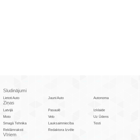
Sludinājumi
Lietoti Auto
Jauni Auto
Autonoma
Ziņas
Latvijā
Pasaulē
Izklaide
Moto
Velo
Uz Ūdens
Smagā Tehnika
Lauksaimniecība
Testi
Reklāmraksti
Redaktora Izvēle
Vīriem