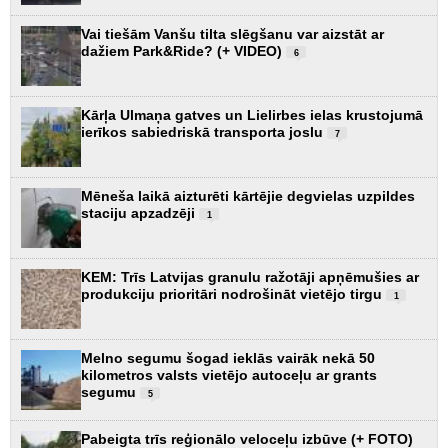
Vai tiešām Vanšu tilta slēgšanu var aizstāt ar
dažiem Park&Ride? (+ VIDEO)
6
Kārļa Ulmaņa gatves un Lielirbes ielas krustojumā
ierīkos sabiedriskā transporta joslu
7
Mēneša laikā aizturēti kārtējie degvielas uzpildes
staciju apzadzēji
1
KEM: Trīs Latvijas granulu ražotāji apņēmušies ar
produkciju prioritāri nodrošināt vietējo tirgu
1
Melno segumu šogad ieklās vairāk nekā 50
kilometros valsts vietējo autoceļu ar grants
segumu
5
Pabeigta trīs reģionālo veloceļu izbūve (+ FOTO)