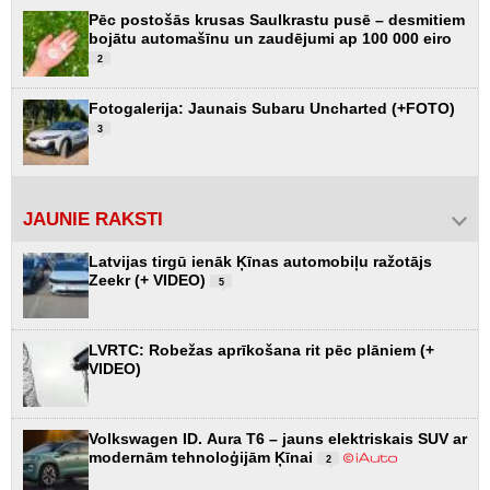
Pēc postošās krusas Saulkrastu pusē – desmitiem
bojātu automašīnu un zaudējumi ap 100 000 eiro
2
Fotogalerija: Jaunais Subaru Uncharted (+FOTO)
3
JAUNIE RAKSTI
Latvijas tirgū ienāk Ķīnas automobiļu ražotājs
Zeekr (+ VIDEO)
5
LVRTC: Robežas aprīkošana rit pēc plāniem (+
VIDEO)
Volkswagen ID. Aura T6 – jauns elektriskais SUV ar
modernām tehnoloģijām Ķīnai
2