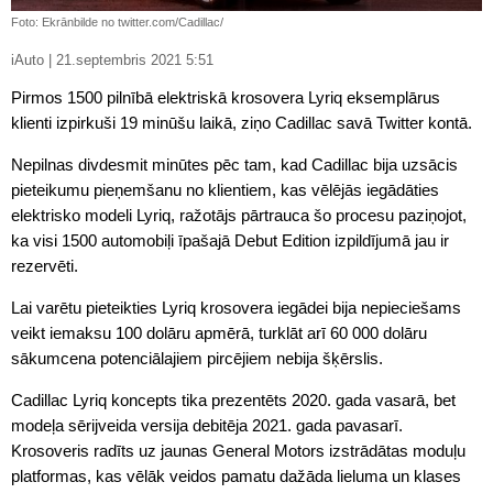
Foto: Ekrānbilde no twitter.com/Cadillac/
iAuto | 21.septembris 2021 5:51
Pirmos 1500 pilnībā elektriskā krosovera Lyriq eksemplārus
klienti izpirkuši 19 minūšu laikā, ziņo Cadillac savā Twitter kontā.
Nepilnas divdesmit minūtes pēc tam, kad Cadillac bija uzsācis
pieteikumu pieņemšanu no klientiem, kas vēlējās iegādāties
elektrisko modeli Lyriq, ražotājs pārtrauca šo procesu paziņojot,
ka visi 1500 automobiļi īpašajā Debut Edition izpildījumā jau ir
rezervēti.
Lai varētu pieteikties Lyriq krosovera iegādei bija nepieciešams
veikt iemaksu 100 dolāru apmērā, turklāt arī 60 000 dolāru
sākumcena potenciālajiem pircējiem nebija šķērslis.
Cadillac Lyriq koncepts tika prezentēts 2020. gada vasarā, bet
modeļa sērijveida versija debitēja 2021. gada pavasarī.
Krosoveris radīts uz jaunas General Motors izstrādātas moduļu
platformas, kas vēlāk veidos pamatu dažāda lieluma un klases