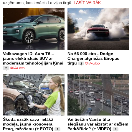
uzņēmums, kas ienācis Latvijas tirgū.
LASĪT VAIRĀK
Volkswagen ID. Aura T6 –
No 66 000 eiro - Dodge
jauns elektriskais SUV ar
Charger atgriežas Eiropas
modernām tehnoloģijām Ķīnai
tirgū
2
2
Škoda uzsāk sava lielākā
Vai tiešām Vanšu tilta
modeļa, jaunā krosovera
slēgšanu var aizstāt ar dažiem
Peaq, ražošanu (+ FOTO)
Park&Ride? (+ VIDEO)
1
6