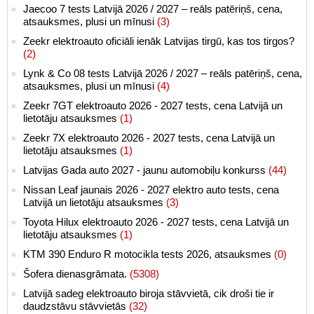
Jaecoo 7 tests Latvijā 2026 / 2027 – reāls patēriņš, cena,
atsauksmes, plusi un mīnusi
(3)
Zeekr elektroauto oficiāli ienāk Latvijas tirgū, kas tos tirgos?
(2)
Lynk & Co 08 tests Latvijā 2026 / 2027 – reāls patēriņš, cena,
atsauksmes, plusi un mīnusi
(4)
Zeekr 7GT elektroauto 2026 - 2027 tests, cena Latvijā un
lietotāju atsauksmes
(1)
Zeekr 7X elektroauto 2026 - 2027 tests, cena Latvijā un
lietotāju atsauksmes
(1)
Latvijas Gada auto 2027 - jaunu automobiļu konkurss
(44)
Nissan Leaf jaunais 2026 - 2027 elektro auto tests, cena
Latvijā un lietotāju atsauksmes
(3)
Toyota Hilux elektroauto 2026 - 2027 tests, cena Latvijā un
lietotāju atsauksmes
(1)
KTM 390 Enduro R motocikla tests 2026, atsauksmes
(0)
Šofera dienasgrāmata.
(5308)
Latvijā sadeg elektroauto biroja stāvvietā, cik droši tie ir
daudzstāvu stāvvietās
(32)