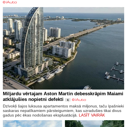
Miljardu vērtajam Aston Martin debesskrāpim Maiami
atklājušies nopietni defekti
6
Dzīvokļi šajos luksusa apartamentos maksā miljonus, taču īpašnieki
saskaras nepatīkamiem pārsteigumiem, kas uzradušies tikai divus
gadus pēc ēkas nodošanas ekspluatācijā.
LASĪT VAIRĀK