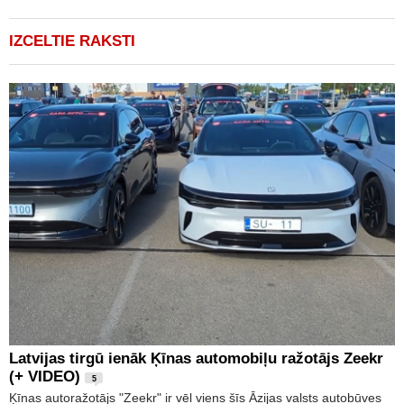
IZCELTIE RAKSTI
Latvijas tirgū ienāk Ķīnas automobiļu ražotājs Zeekr
(+ VIDEO)
5
Ķīnas autoražotājs "Zeekr" ir vēl viens šīs Āzijas valsts autobūves