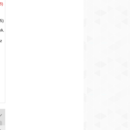
8)
5)
gā,
uz