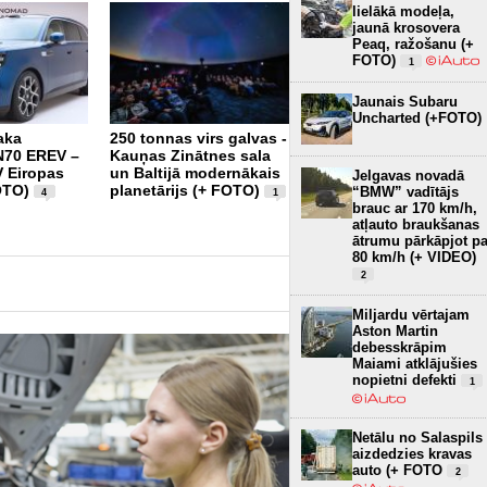
lielākā modeļa,
jaunā krosovera
Peaq, ražošanu (+
FOTO)
1
Jaunais Subaru
Uncharted (+FOTO)
aka
250 tonnas virs galvas -
Tikai 12,8 kWh uz 100
70 EREV –
Kauņas Zinātnes sala
km – Audi e-tron būs
 Eiropas
un Baltijā modernākais
visekonomiskākais
Jelgavas novadā
OTO)
planetārijs (+ FOTO)
ražotāja elektroauto (+
“BMW” vadītājs
4
1
FOTO)
brauc ar 170 km/h,
3
atļauto braukšanas
ātrumu pārkāpjot pa
80 km/h (+ VIDEO)
2
Miljardu vērtajam
Aston Martin
debesskrāpim
Maiami atklājušies
nopietni defekti
1
Netālu no Salaspils
aizdedzies kravas
auto (+ FOTO
2