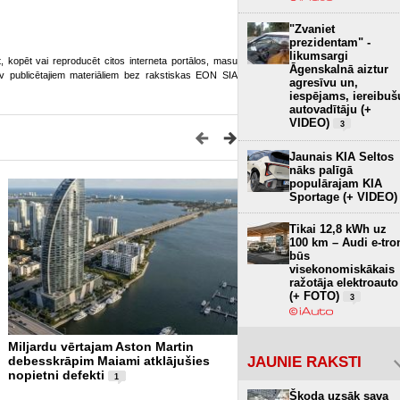
"Zvaniet
prezidentam" -
likumsargi
ot, kopēt vai reproducēt citos interneta portālos, masu
Āgenskalnā aiztur
o.lv publicētajiem materiāliem bez rakstiskas EON SIA
agresīvu un,
iespējams, iereibuš
autovadītāju (+
VIDEO)
3
Jaunais KIA Seltos
nāks palīgā
populārajam KIA
Sportage (+ VIDEO)
Tikai 12,8 kWh uz
100 km – Audi e-tro
būs
visekonomiskākais
ražotāja elektroauto
(+ FOTO)
3
Miljardu vērtajam Aston Martin
Pēc vairāk nekā 80 gadie
JAUNIE RAKSTI
debesskrāpim Maiami atklājušies
redzami Otrā pasaules kar
nopietni defekti
vraki (+ VIDEO)
1
Škoda uzsāk sava