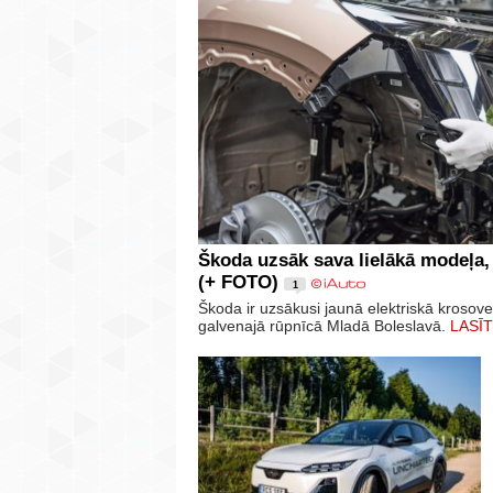
Škoda uzsāk sava lielākā modeļa,
(+ FOTO)
1
Škoda ir uzsākusi jaunā elektriskā krosov
galvenajā rūpnīcā Mladā Boleslavā.
LASĪT