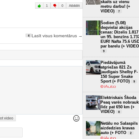
skaits uz vienu
1
0
Atbildēt
metru darbu! (+
VIDEO)
7
Šodien (5.08)
degvielai akcijas
cenas: Dīzelis 1.817
Lasīt visus komentārus →
4
un 95. benzīns 1.73
EUR! Nafta 75.6 US
par barelu (+ VIDEO
9
Piedāvājumā
atgriežas 821 Zs
jaudīgais Shelby F-
150 Super Snake
Sport (+ FOTO)
9
Elektriskais Škoda
Peaq varēs nobrauk
līdz pat 650 km (+
VIDEO)
8
ot video
Netālu no Salaspils
aizdedzies kravas
auto (+ FOTO
2