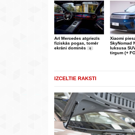
Arī Mercedes atgriezīs
Xiaomi pies
fiziskās pogas, tomēr
SkyNomad N
ekrāni dominēs
luksusa SUV
6
tirgum (+ F
IZCELTIE RAKSTI