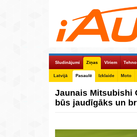
Sludinājumi
Ziņas
Vīriem
Tehno
Latvijā
Pasaulē
Izklaide
Moto
Jaunais Mitsubishi 
būs jaudīgāks un b