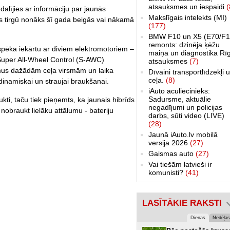
atsauksmes un iespaidi
(
lījies ar informāciju par jaunās
Makslīgais intelekts (MI)
s tirgū nonāks šī gada beigās vai nākamā
(177)
BMW F10 un X5 (E70/F1
remonts: dzinēja ķēžu
spēka iekārtu ar diviem elektromotoriem –
maiņa un diagnostika Rī
 Super All-Wheel Control (S-AWC)
atsauksmes
(7)
mus dažādām ceļa virsmām un laika
Dīvaini transportlīdzekļi 
ceļa.
(8)
 dinamiskai un straujai braukšanai.
iAuto aculiecinieks:
Sadursme, aktuālie
kti, taču tiek pieņemts, ka jaunais hibrīds
negadījumi un policijas
 nobraukt lielāku attālumu - bateriju
darbs, sūti video (LIVE)
(28)
Jaunā iAuto.lv mobilā
versija 2026
(27)
Gaismas auto
(27)
Vai tiešām latvieši ir
komunisti?
(41)
LASĪTĀKIE RAKSTI
Dienas
Nedēļas