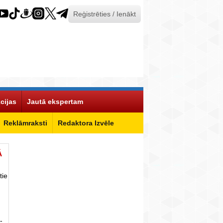
Reģistrēties / Ienākt
cijas
Jautā ekspertam
Reklāmraksti
Redaktora Izvēle
Ā
tie
-