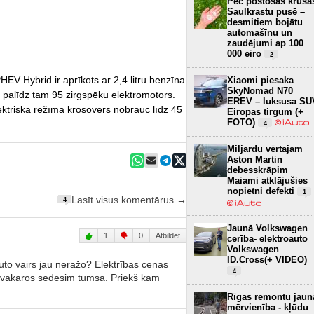
Pēc postošās krusa
Saulkrastu pusē –
desmitiem bojātu
automašīnu un
zaudējumi ap 100
000 eiro
2
EV Hybrid ir aprīkots ar 2,4 litru benzīna
Xiaomi piesaka
SkyNomad N70
t palīdz tam 95 zirgspēku elektromotors.
EREV – luksusa SU
ektriskā režīmā krosovers nobrauc līdz 45
Eiropas tirgum (+
FOTO)
4
Miljardu vērtajam
Aston Martin
debesskrāpim
Maiami atklājušies
nopietni defekti
1
Lasīt visus komentārus →
4
Jaunā Volkswagen
1
0
Atbildēt
cerība- elektroauto
Volkswagen
ID.Cross(+ VIDEO)
uto vairs jau neražo? Elektrības cenas
4
 vakaros sēdēsim tumsā. Priekš kam
Rīgas remontu jaun
mērvienība - kļūdu