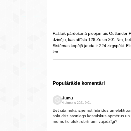
Pašlaik pārdošanā pieejamais Outlander PH
dzinēju, kas attīsta 128 Zs un 201 Nm, be
Sistēmas kopējā jauda ir 224 zirgspēki. El
km.
Populārākie komentāri
Jumu
4.oktobris 2021 9:01
Bet cita nekā izņemot hibrīdus un elektroa
sola drīz sasniegs kosmiskus apmērus un
mums tie elektrobrīnumi vajadzīgi?