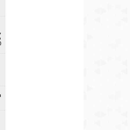
7
D
)
t