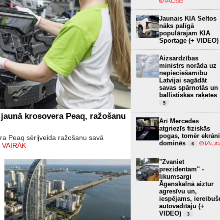
Jaunais KIA Seltos
nāks palīgā
populārajam KIA
Sportage (+ VIDEO)
Aizsardzības
ministrs norāda uz
nepieciešamību
Latvijai sagādāt
savas spārnotās un
ballistiskās raķetes
5
 jaunā krosovera Peaq, ražošanu
Arī Mercedes
atgriezīs fiziskās
pogas, tomēr ekrāni
era Peaq sērijveida ražošanu savā
dominēs
6
 VAIRĀK
"Zvaniet
prezidentam" -
likumsargi
Āgenskalnā aiztur
agresīvu un,
iespējams, iereibuš
autovadītāju (+
VIDEO)
3