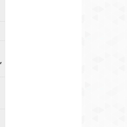
97 procenti – jūlijā arī
Piedāvājumā atgriežas
Gandrīz 900 Z
Dānijā privātais sektors
821 Zs jaudīgais Shelby
jaudīgais Ķīn
pircis gandrīz tikai
F-150 Super Snake
superhibrīds 
elektroautomobiļus
Sport (+ FOTO)
2
9
pieejams Eiro
FOTO)
10
r