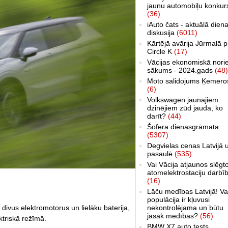
jaunu automobiļu konkur
(36)
iAuto čats - aktuālā dien
diskusija
(6011)
Kārtējā avārija Jūrmalā p
Circle K
(17)
Vācijas ekonomiskā nori
sākums - 2024.gads
(48)
Moto salidojums Ķemero
(6)
Volkswagen jaunajiem
dzinējiem zūd jauda, ko
darīt?
(44)
Šofera dienasgrāmata.
(5307)
Degvielas cenas Latvijā 
pasaulē
(535)
Vai Vācija atjaunos slēgt
atomelektrostaciju darbī
(16)
Lāču medības Latvijā! Va
populācija ir kļuvusi
nekontrolējama un būtu
divus elektromotorus un lielāku baterija,
jāsāk medības?
(56)
ktriskā režīmā.
BMW X7 auto tests,