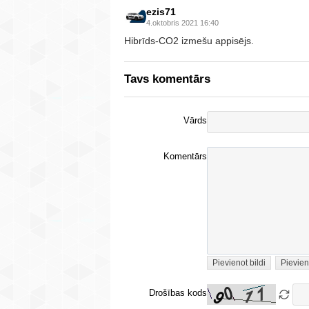
ezis71
4.oktobris 2021 16:40
Hibrīds-CO2 izmešu appisējs.
Tavs komentārs
Vārds
Komentārs
Pievienot bildi
Pievien
Drošības kods