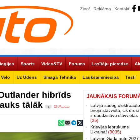
Ziņo!
Reklāma
Kontakti
loģijas
Sports
Video&TV
Forums
Lasītāju pieredze
Ak
Velo
Uz Ūdens
Smagā Tehnika
Lauksaimniecība
Testi
Outlander hibrīds
JAUNĀKAIS FORUM
rauks tālāk
Latvijā sadeg elektroauto
4
biroja stāvvietā, cik droši 
ir daudzstāvu stāvvietās
(25)
Krievijas iebrukums
Ukrainā!
(9035)
Latvijas Gada auto 2027 