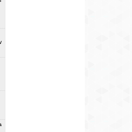
s
V
ā