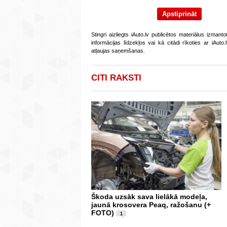
Stingri aizliegts iAuto.lv publicētos materiālus izmant
informācijas līdzekļos vai kā citādi rīkoties ar iAut
atļaujas saņemšanas.
CITI RAKSTI
Škoda uzsāk sava lielākā modeļa,
jaunā krosovera Peaq, ražošanu (+
FOTO)
1