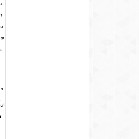
ss
as
ie
eta
s
un
o
bu?
i