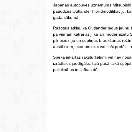
Japānas autobūves uzņēmums Mitsubishi da
paaudzes Outlander hibrīdmodifikāciju, ka
gada sākumā.
Ražotājs atklāj, ka Outlander iegūs jaunu 
pa vienam katrai asij, kā arī modernizētu
pilnpiedziņu un septiņus braukšanas režī
apstākļiem, ekonomiskai vai tieši pretēji –
Spēka iekārtas raksturlielumi vēl nav nosau
izrādīsies jaudīgāks, tajā pašā laikā spējot
palielinātas ietilpības dēļ.