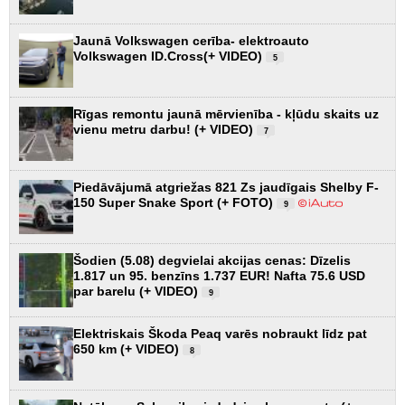
Jaunā Volkswagen cerība- elektroauto
Volkswagen ID.Cross(+ VIDEO)
5
Rīgas remontu jaunā mērvienība - kļūdu skaits uz
vienu metru darbu! (+ VIDEO)
7
Piedāvājumā atgriežas 821 Zs jaudīgais Shelby F-
150 Super Snake Sport (+ FOTO)
9
Šodien (5.08) degvielai akcijas cenas: Dīzelis
1.817 un 95. benzīns 1.737 EUR! Nafta 75.6 USD
par barelu (+ VIDEO)
9
Elektriskais Škoda Peaq varēs nobraukt līdz pat
650 km (+ VIDEO)
8