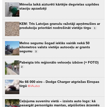
Mēneša laikā aizturēti kārtējie degvielas uzpildes
staciju apzadzēji
KEM: Trīs Latvijas granulu ražotāji apņēmušies ar
produkciju prioritāri nodrošināt vietējo tirgu
1
Melno segumu šogad ieklās vairāk nekā 50
kilometros valsts vietējo autoceļu ar grants
segumu
3
Pabeigta trīs reģionālo veloceļu izbūve (+ FOTO)
2
No 66 000 eiro - Dodge Charger atgriežas Eiropas
tirgū
Ceļojuma suvenīru vietā – izsists auto logs: kā
pasargāt personīgās mantas, atpūšoties ārzemēs