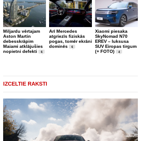
Miljardu vērtajam
Arī Mercedes
Xiaomi piesaka
Aston Martin
atgriezīs fiziskās
SkyNomad N70
P
debesskrāpim
pogas, tomēr ekrāni
EREV – luksusa
s
Maiami atklājušies
dominēs
SUV Eiropas tirgum
p
6
nopietni defekti
(+ FOTO)
L
6
4
p
v
(
IZCELTIE RAKSTI