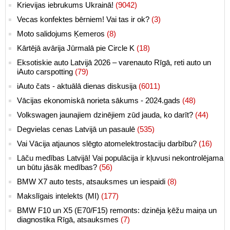
Krievijas iebrukums Ukrainā!
(9042)
Vecas konfektes bērniem! Vai tas ir ok?
(3)
Moto salidojums Ķemeros
(8)
Kārtējā avārija Jūrmalā pie Circle K
(18)
Eksotiskie auto Latvijā 2026 – varenauto Rīgā, reti auto un
iAuto carspotting
(79)
iAuto čats - aktuālā dienas diskusija
(6011)
Vācijas ekonomiskā norieta sākums - 2024.gads
(48)
Volkswagen jaunajiem dzinējiem zūd jauda, ko darīt?
(44)
Degvielas cenas Latvijā un pasaulē
(535)
Vai Vācija atjaunos slēgto atomelektrostaciju darbību?
(16)
Lāču medības Latvijā! Vai populācija ir kļuvusi nekontrolējama
un būtu jāsāk medības?
(56)
BMW X7 auto tests, atsauksmes un iespaidi
(8)
Makslīgais intelekts (MI)
(177)
BMW F10 un X5 (E70/F15) remonts: dzinēja ķēžu maiņa un
diagnostika Rīgā, atsauksmes
(7)