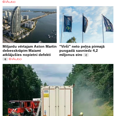
Miljardu vērtajam Aston Martin
“Virši” neto peļņa pirmajā
debesskrāpim Maiami
pusgadā sasniedz 4,2
atklājušies nopietni defekti
miljonus eiro
2
6