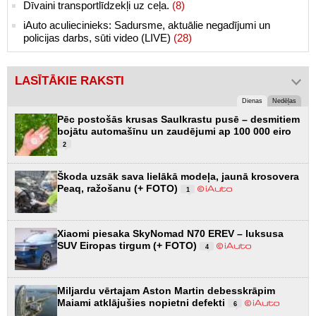
Dīvaini transportlīdzekļi uz ceļa.
(8)
iAuto aculiecinieks: Sadursme, aktuālie negadījumi un
policijas darbs, sūti video (LIVE)
(28)
LASĪTĀKIE RAKSTI
Dienas
Nedēļas
Pēc postošās krusas Saulkrastu pusē – desmitiem
bojātu automašīnu un zaudējumi ap 100 000 eiro
2
Škoda uzsāk sava lielākā modeļa, jaunā krosovera
Peaq, ražošanu (+ FOTO)
1
Xiaomi piesaka SkyNomad N70 EREV – luksusa
SUV Eiropas tirgum (+ FOTO)
4
Miljardu vērtajam Aston Martin debesskrāpim
Maiami atklājušies nopietni defekti
6