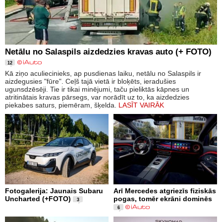
Netālu no Salaspils aizdedzies kravas auto (+ FOTO)
12
Kā ziņo aculiecinieks, ap pusdienas laiku, netālu no Salaspils ir
aizdegusies "fūre". Ceļš tajā vietā ir bloķēts, ieradušies
ugunsdzēsēji. Tie ir tikai minējumi, taču pieliktās kāpnes un
atritinātais kravas pārsegs, var norādīt uz to, ka aizdedzies
piekabes saturs, piemēram, šķelda.
LASĪT VAIRĀK
Fotogalerija: Jaunais Subaru
Arī Mercedes atgriezīs fiziskās
Uncharted (+FOTO)
pogas, tomēr ekrāni dominēs
3
6