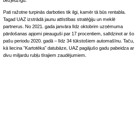
bezjēdzīgu.
Pati ražotne turpinās darboties tik ilgi, kamēr tā būs rentabla.
Tagad UAZ izstrādā jaunu attīstības stratēģiju un meklē
partnerus. No 2021. gada janvāra līdz oktobrim uzņēmuma
pārdošanas apjomi pieauguši par 17 procentiem, salīdzinot ar šo
pašu periodu 2020. gadā – līdz 34 tūkstošiem automašīnu. Taču,
kā liecina "Kartotēka" datubāze, UAZ pagājušo gadu pabeidza ar
divu miljardu rubļu tīrajiem zaudējumiem.