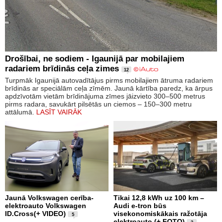
Drošībai, ne sodiem - Igaunijā par mobilajiem
radariem brīdinās ceļa zimes
12
Turpmāk Igaunijā autovadītājus pirms mobilajiem ātruma radariem
brīdinās ar speciālām ceļa zīmēm. Jaunā kārtība paredz, ka ārpus
apdzīvotām vietām brīdinājuma zīmes jāizvieto 300–500 metrus
pirms radara, savukārt pilsētās un ciemos – 150–300 metru
attālumā.
LASĪT VAIRĀK
Jaunā Volkswagen cerība-
Tikai 12,8 kWh uz 100 km –
elektroauto Volkswagen
Audi e-tron būs
ID.Cross(+ VIDEO)
visekonomiskākais ražotāja
5
elektroauto (+ FOTO)