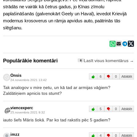
strādās ne vairāk kā četrus gadus, jo Ķīnas zīmolu
paplašināšanās (galvenokārt Geely un Haval), ievedot Krievijā
modernus krosoverus un rāmja apvidus auto, paātrinās tās
slēgšanu.
Populārākie komentāri
Lasīt visus komentārus →
6
Onsis
6
0
Atbildēt
24.novembris 2021 13:42
Tak analogov v mire ņetu, un kā tad ar armijas vāģiem?
Zaldātiņiem apnicis tos stumt?
viencexperc
5
0
Atbildēt
25.novembris 2021 9:32
iauto šefs Māris šokā. Par ko tad rakstīs pēc 5 gadiem?
imzz
4
0
Atbildēt