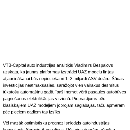
VTB-Capital auto industrijas analītiķis Vladimirs Bespalovs
uzskata, ka jaunas platformas izstrādei UAZ modeļu līnijas
atjaunināšanai būs nepieciešami 1–2 miljardi ASV dolāru. Šādas
investīcijas neatmaksāsies, saražojot vien vairākus desmitus
tūkstošu automašīnu gadā, īpaši ņemot vērā pasaules autobūves
pagriešanos elektrifikācijas virzienā. Pieprasījums pēc
klasiskajiem UAZ modeļiem joprojām saglabājas, taču apmēram
pēc pieciem gadiem tas izsīks.
Vēl mazāk optimistisku prognozi sniedzis autoindustrijas
konsultants Sergejs Burgazļjevs. Pēc viņa domām, rūpnīca