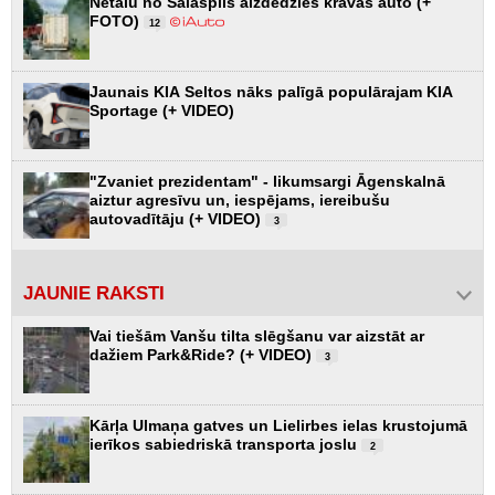
Netālu no Salaspils aizdedzies kravas auto (+
FOTO)
12
Jaunais KIA Seltos nāks palīgā populārajam KIA
Sportage (+ VIDEO)
"Zvaniet prezidentam" - likumsargi Āgenskalnā
aiztur agresīvu un, iespējams, iereibušu
autovadītāju (+ VIDEO)
3
JAUNIE RAKSTI
Vai tiešām Vanšu tilta slēgšanu var aizstāt ar
dažiem Park&Ride? (+ VIDEO)
3
Kārļa Ulmaņa gatves un Lielirbes ielas krustojumā
ierīkos sabiedriskā transporta joslu
2