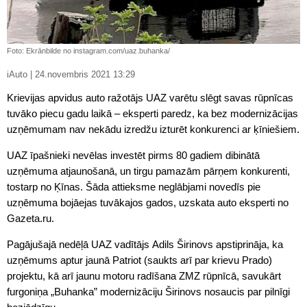
Foto: Ekrānbilde no instagram.com/uaz.buhanka/
iAuto | 24.novembris 2021 13:29
Krievijas apvidus auto ražotājs UAZ varētu slēgt savas rūpnīcas
tuvāko piecu gadu laikā – eksperti paredz, ka bez modernizācijas
uzņēmumam nav nekādu izredžu izturēt konkurenci ar ķīniešiem.
UAZ īpašnieki nevēlas investēt pirms 80 gadiem dibinātā
uzņēmuma atjaunošanā, un tirgu pamazām pārņem konkurenti,
tostarp no Ķīnas. Šāda attieksme neglābjami novedīs pie
uzņēmuma bojāejas tuvākajos gados, uzskata auto eksperti no
Gazeta.ru.
Pagājušajā nedēļā UAZ vadītājs Adils Širinovs apstiprināja, ka
uzņēmums aptur jaunā Patriot (saukts arī par krievu Prado)
projektu, kā arī jaunu motoru radīšana ZMZ rūpnīcā, savukārt
furgoniņa „Buhanka” modernizāciju Širinovs nosaucis par pilnīgi