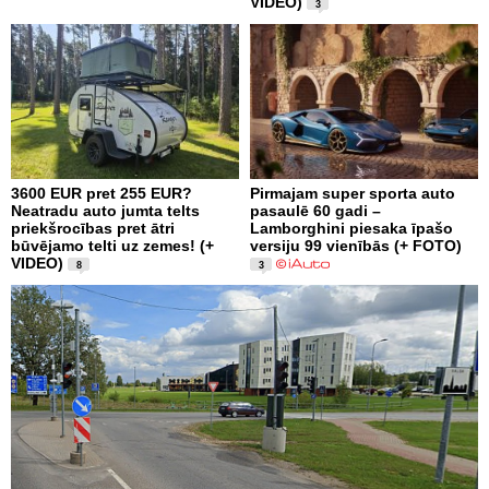
VIDEO)
3
3600 EUR pret 255 EUR?
Pirmajam super sporta auto
Neatradu auto jumta telts
pasaulē 60 gadi –
priekšrocības pret ātri
Lamborghini piesaka īpašo
būvējamo telti uz zemes! (+
versiju 99 vienībās (+ FOTO)
VIDEO)
8
3