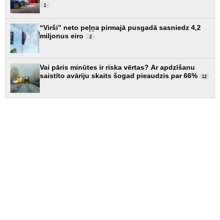
1
“Virši” neto peļņa pirmajā pusgadā sasniedz 4,2
miljonus eiro
2
Vai pāris minūtes ir riska vērtas? Ar apdzīšanu
saistīto avāriju skaits šogad pieaudzis par 66%
12