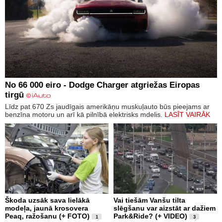
No 66 000 eiro - Dodge Charger atgriežas Eiropas
tirgū
Līdz pat 670 Zs jaudīgais amerikāņu muskuļauto būs pieejams ar
benzīna motoru un arī kā pilnībā elektrisks mdelis.
LASĪT VAIRĀK
Škoda uzsāk sava lielākā
Vai tiešām Vanšu tilta
modeļa, jaunā krosovera
slēgšanu var aizstāt ar dažiem
Peaq, ražošanu (+ FOTO)
Park&Ride? (+ VIDEO)
1
3