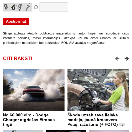
Stingri aizliegts iAuto.lv publicētos materiālus izmantot, kopēt vai reproducēt citos
interneta portālos, masu informācijas līdzekļos vai kā citādi rīkoties ar iAuto.lv
publicētajiem materiāliem bez rakstiskas EON SIA atļaujas saņemšanas.
CITI RAKSTI
No 66 000 eiro - Dodge
Škoda uzsāk sava lielākā
2
Charger atgriežas Eiropas
modeļa, jaunā krosovera
K
tirgū
Peaq, ražošanu (+ FOTO)
B
1
p