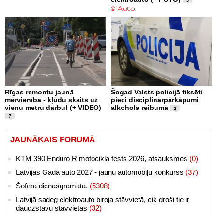
3
Rīgas remontu jaunā
Šogad Valsts policijā fiksēti
mērvienība - kļūdu skaits uz
pieci disciplinārpārkāpumi
vienu metru darbu! (+ VIDEO)
alkohola reibumā
2
7
JAUNĀKAIS FORUMĀ
KTM 390 Enduro R motocikla tests 2026, atsauksmes
(0)
Latvijas Gada auto 2027 - jaunu automobiļu konkurss
(37)
Šofera dienasgrāmata.
(5308)
Latvijā sadeg elektroauto biroja stāvvietā, cik droši tie ir
daudzstāvu stāvvietās
(32)