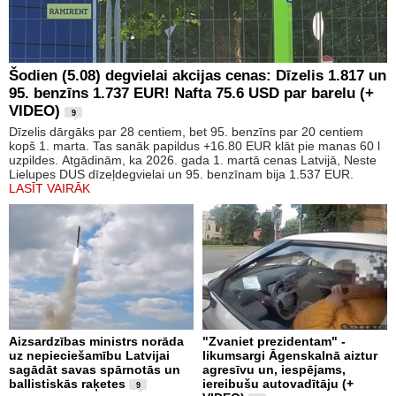
Šodien (5.08) degvielai akcijas cenas: Dīzelis 1.817 un
95. benzīns 1.737 EUR! Nafta 75.6 USD par barelu (+
VIDEO)
9
Dīzelis dārgāks par 28 centiem, bet 95. benzīns par 20 centiem
kopš 1. marta. Tas sanāk papildus +16.80 EUR klāt pie manas 60 l
uzpildes. Atgādinām, ka 2026. gada 1. martā cenas Latvijā, Neste
Lielupes DUS dīzeļdegvielai un 95. benzīnam bija 1.537 EUR.
LASĪT VAIRĀK
Aizsardzības ministrs norāda
"Zvaniet prezidentam" -
uz nepieciešamību Latvijai
likumsargi Āgenskalnā aiztur
sagādāt savas spārnotās un
agresīvu un, iespējams,
ballistiskās raķetes
iereibušu autovadītāju (+
9