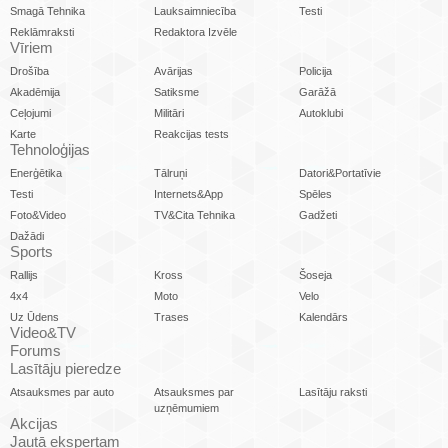
Smagā Tehnika
Lauksaimniecība
Testi
Reklāmraksti
Redaktora Izvēle
Vīriem
Drošība
Avārijas
Policija
Akadēmija
Satiksme
Garāžā
Ceļojumi
Militāri
Autoklubi
Karte
Reakcijas tests
Tehnoloģijas
Enerģētika
Tālruņi
Datori&Portatīvie
Testi
Internets&App
Spēles
Foto&Video
TV&Cita Tehnika
Gadžeti
Dažādi
Sports
Rallijs
Kross
Šoseja
4x4
Moto
Velo
Uz Ūdens
Trases
Kalendārs
Video&TV
Forums
Lasītāju pieredze
Atsauksmes par auto
Atsauksmes par
Lasītāju raksti
uzņēmumiem
Akcijas
Jautā ekspertam