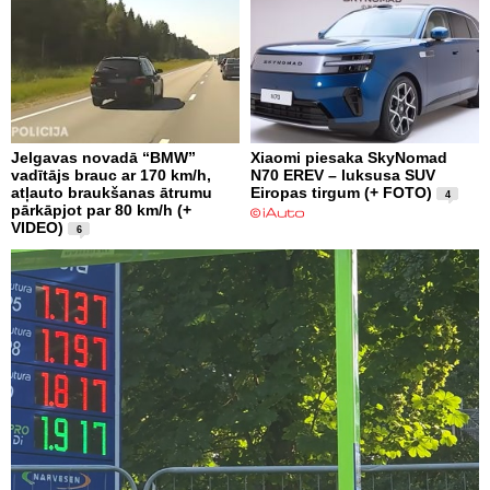
Jelgavas novadā “BMW”
Xiaomi piesaka SkyNomad
vadītājs brauc ar 170 km/h,
N70 EREV – luksusa SUV
atļauto braukšanas ātrumu
Eiropas tirgum (+ FOTO)
4
pārkāpjot par 80 km/h (+
VIDEO)
6