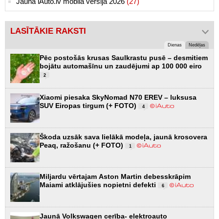
Jaunā iAuto.lv mobilā versija 2026
(27)
LASĪTĀKIE RAKSTI
Dienas
Nedēļas
Pēc postošās krusas Saulkrastu pusē – desmitiem
bojātu automašīnu un zaudējumi ap 100 000 eiro
2
Xiaomi piesaka SkyNomad N70 EREV – luksusa
SUV Eiropas tirgum (+ FOTO)
4
Škoda uzsāk sava lielākā modeļa, jaunā krosovera
Peaq, ražošanu (+ FOTO)
1
Miljardu vērtajam Aston Martin debesskrāpim
Maiami atklājušies nopietni defekti
6
Jaunā Volkswagen cerība- elektroauto