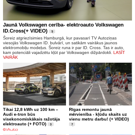
Jaunā Volkswagen cerība- elektroauto Volkswagen
ID.Cross(+ VIDEO)
5
Šoreiz atgriezīsimies Hamburgā, kur pavasarī TV Autoziņas
viesojās Volkswagen ID. bulvārī, un satikām vairākus jaunos
elektromobiļu modeļus. Šoreiz runa ir par ID. Cross. Tas ir auto,
kam potenciāli vajadzētu kļūt par Volkswagen dižpārdokli.
LASĪT
VAIRĀK
Tikai 12,8 kWh uz 100 km –
Rīgas remontu jaunā
Audi e-tron būs
mērvienība - kļūdu skaits uz
visekonomiskākais ražotāja
vienu metru darbu! (+ VIDEO)
elektroauto (+ FOTO)
3
7