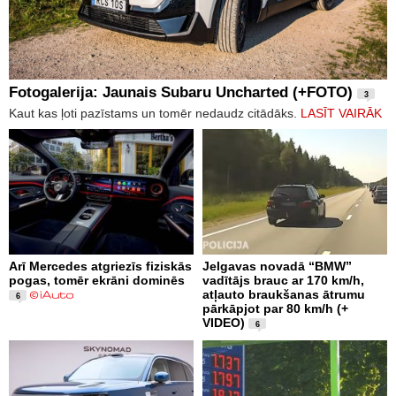
Fotogalerija: Jaunais Subaru Uncharted (+FOTO)
3
Kaut kas ļoti pazīstams un tomēr nedaudz citādāks.
LASĪT VAIRĀK
Arī Mercedes atgriezīs fiziskās
Jelgavas novadā “BMW”
pogas, tomēr ekrāni dominēs
vadītājs brauc ar 170 km/h,
atļauto braukšanas ātrumu
6
pārkāpjot par 80 km/h (+
VIDEO)
6