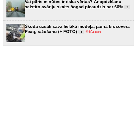
Vai pāris minūtes ir riska vērtas? Ar apdzīšanu
saistīto avāriju skaits šogad pieaudzis par 66%
9
Škoda uzsāk sava lielākā modeļa, jaunā krosovera
Peaq, ražošanu (+ FOTO)
1