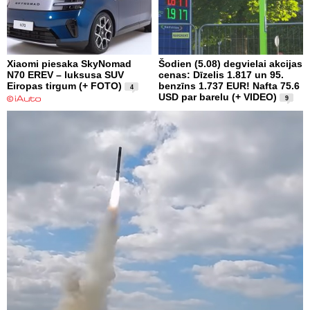
Xiaomi piesaka SkyNomad
Šodien (5.08) degvielai akcijas
N70 EREV – luksusa SUV
cenas: Dīzelis 1.817 un 95.
Eiropas tirgum (+ FOTO)
benzīns 1.737 EUR! Nafta 75.6
4
USD par barelu (+ VIDEO)
9