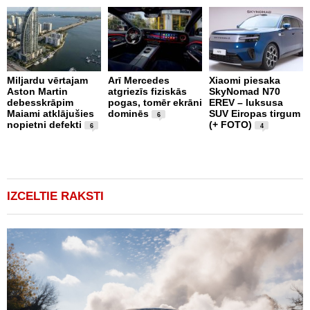
p
Miljardu vērtajam
Arī Mercedes
Xiaomi piesaka
Aston Martin
atgriezīs fiziskās
SkyNomad N70
P
debesskrāpim
pogas, tomēr ekrāni
EREV – luksusa
s
Maiami atklājušies
dominēs
SUV Eiropas tirgum
p
6
nopietni defekti
(+ FOTO)
L
6
4
p
v
(
IZCELTIE RAKSTI