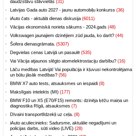
daudzstāvu stāvvietās
(31)
Latvijas Gada auto 2027 - jaunu automobiļu konkurss
(36)
iAuto čats - aktuālā dienas diskusija
(6011)
Vācijas ekonomiskā norieta sākums - 2024.gads
(48)
Volkswagen jaunajiem dzinējiem zūd jauda, ko darīt?
(44)
Šofera dienasgrāmata.
(5307)
Degvielas cenas Latvijā un pasaulē
(535)
Vai Vācija atjaunos slēgto atomelektrostaciju darbību?
(16)
Lāču medības Latvijā! Vai populācija ir kļuvusi nekontrolējama
un būtu jāsāk medības?
(56)
BMW X7 auto tests, atsauksmes un iespaidi
(8)
Makslīgais intelekts (MI)
(177)
BMW F10 un X5 (E70/F15) remonts: dzinēja ķēžu maiņa un
diagnostika Rīgā, atsauksmes
(7)
Dīvaini transportlīdzekļi uz ceļa.
(8)
iAuto aculiecinieks: Sadursme, aktuālie negadījumi un
policijas darbs, sūti video (LIVE)
(28)