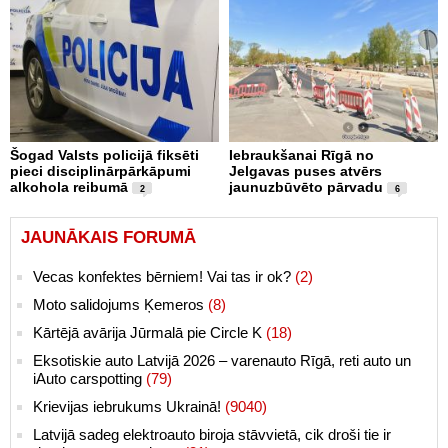
Šogad Valsts policijā fiksēti
Iebraukšanai Rīgā no
pieci disciplinārpārkāpumi
Jelgavas puses atvērs
alkohola reibumā
jaunuzbūvēto pārvadu
2
6
JAUNĀKAIS FORUMĀ
Vecas konfektes bērniem! Vai tas ir ok?
(2)
Moto salidojums Ķemeros
(8)
Kārtējā avārija Jūrmalā pie Circle K
(18)
Eksotiskie auto Latvijā 2026 – varenauto Rīgā, reti auto un
iAuto carspotting
(79)
Krievijas iebrukums Ukrainā!
(9040)
Latvijā sadeg elektroauto biroja stāvvietā, cik droši tie ir