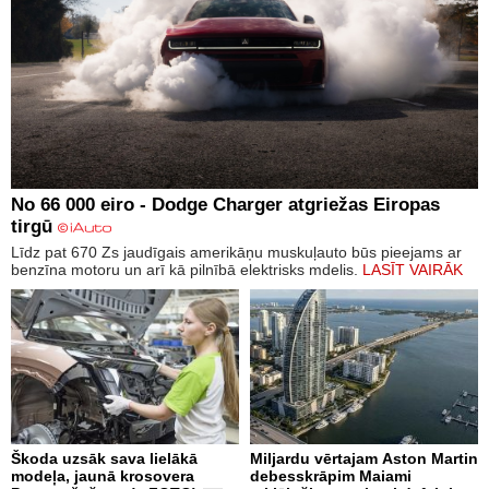
No 66 000 eiro - Dodge Charger atgriežas Eiropas
tirgū
Līdz pat 670 Zs jaudīgais amerikāņu muskuļauto būs pieejams ar
benzīna motoru un arī kā pilnībā elektrisks mdelis.
LASĪT VAIRĀK
Škoda uzsāk sava lielākā
Miljardu vērtajam Aston Martin
modeļa, jaunā krosovera
debesskrāpim Maiami