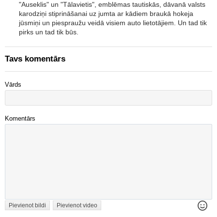
"Auseklis" un "Tālavietis", emblēmas tautiskās, dāvanā valsts
karodziņi stiprināšanai uz jumta ar kādiem braukā hokeja
jūsmiņi un piespraužu veidā visiem auto lietotājiem. Un tad tik
pirks un tad tik būs.
Tavs komentārs
Vārds
Komentārs
Pievienot bildi
Pievienot video