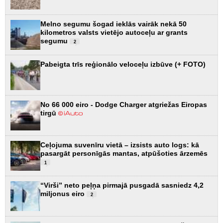
Melno segumu šogad ieklās vairāk nekā 50
kilometros valsts vietējo autoceļu ar grants
segumu
2
Pabeigta trīs reģionālo veloceļu izbūve (+ FOTO)
No 66 000 eiro - Dodge Charger atgriežas Eiropas
tirgū
Ceļojuma suvenīru vietā – izsists auto logs: kā
pasargāt personīgās mantas, atpūšoties ārzemēs
1
“Virši” neto peļņa pirmajā pusgadā sasniedz 4,2
miljonus eiro
2