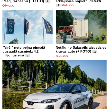
Peaq, ražošanu (+ FOTO)
atklājušies nopietni defekti
1
6
“Virši” neto peļņa pirmajā
Netālu no Salaspils aizdedzies
pusgadā sasniedz 4,2
kravas auto (+ FOTO)
11
miljonus eiro
2