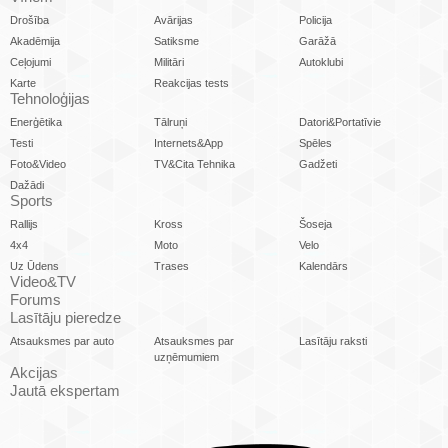
Drošība
Avārijas
Policija
Akadēmija
Satiksme
Garāžā
Ceļojumi
Militāri
Autoklubi
Karte
Reakcijas tests
Tehnoloģijas
Enerģētika
Tālruņi
Datori&Portatīvie
Testi
Internets&App
Spēles
Foto&Video
TV&Cita Tehnika
Gadžeti
Dažādi
Sports
Rallijs
Kross
Šoseja
4x4
Moto
Velo
Uz Ūdens
Trases
Kalendārs
Video&TV
Forums
Lasītāju pieredze
Atsauksmes par auto
Atsauksmes par
Lasītāju raksti
uzņēmumiem
Akcijas
Jautā ekspertam