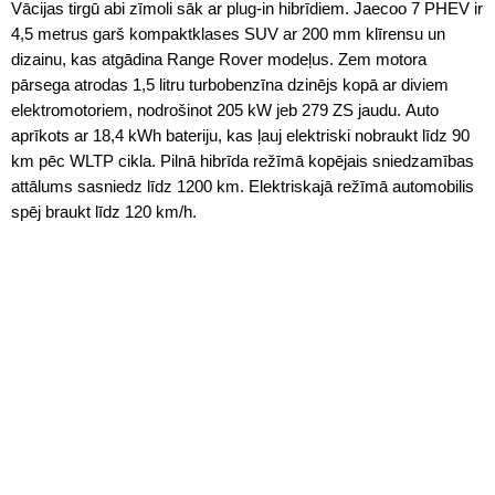
Vācijas tirgū abi zīmoli sāk ar plug-in hibrīdiem. Jaecoo 7 PHEV ir
4,5 metrus garš kompaktklases SUV ar 200 mm klīrensu un
dizainu, kas atgādina Range Rover modeļus. Zem motora
pārsega atrodas 1,5 litru turbobenzīna dzinējs kopā ar diviem
elektromotoriem, nodrošinot 205 kW jeb 279 ZS jaudu. Auto
aprīkots ar 18,4 kWh bateriju, kas ļauj elektriski nobraukt līdz 90
km pēc WLTP cikla. Pilnā hibrīda režīmā kopējais sniedzamības
attālums sasniedz līdz 1200 km. Elektriskajā režīmā automobilis
spēj braukt līdz 120 km/h.