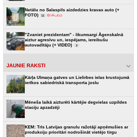
Netālu no Salaspils aizdedzies kravas auto (+
FOTO)
11
"Zvaniet prezidentam" - likumsargi Āgenskalnā
aiztur agresīvu un, iespējams, iereibušu
autovadītāju (+ VIDEO)
3
JAUNIE RAKSTI
Kārļa Ulmaņa gatves un Lielirbes ielas krustojumā
ierīkos sabiedriskā transporta joslu
Mēneša laikā aizturēti kārtējie degvielas uzpildes
staciju apzadzēji
KEM: Trīs Latvijas granulu ražotāji apņēmušies ar
produkciju prioritāri nodrošināt vietējo tirgu