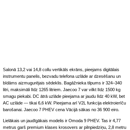
Salonā 13,2 vai 14,8 collu vertikāls ekrāns, pieejams digitālais
instrumentu panelis, bezvadu telefona uzlāde ar dzesēšanu un
bīdāms aizmugurējais sēdeklis. Bagāžnieka tilpums ir 324–340
litri, maksimāli līdz 1265 litriem. Jaecoo 7 var vilkt līdz 1500 kg
smagu piekabi. DC ātrā uzlāde pieejama ar jaudu līdz 40 kW, bet
AC uzlāde — tikai 6,6 kW. Pieejama arī V2L funkcija elektroierīču
barošanai. Jaecoo 7 PHEV cena Vācijā sākas no 36 900 eiro.
Lielākais un jaudīgākais modelis ir Omoda 9 PHEV. Tas ir 4,77
metrus garš premium klases krosovers ar pilnpiedziņu, 2,8 metru