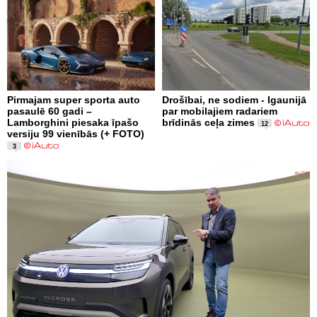
Pirmajam super sporta auto
Drošībai, ne sodiem - Igaunijā
pasaulē 60 gadi –
par mobilajiem radariem
Lamborghini piesaka īpašo
brīdinās ceļa zimes
12
versiju 99 vienībās (+ FOTO)
3