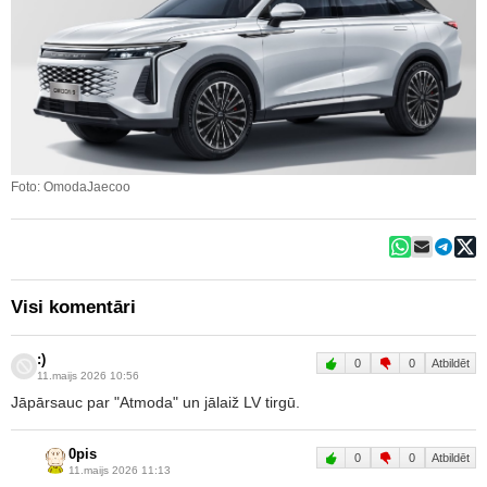
Foto: OmodaJaecoo
Visi komentāri
:)
0
0
Atbildēt
11.maijs 2026 10:56
Jāpārsauc par "Atmoda" un jālaiž LV tirgū.
0pis
0
0
Atbildēt
11.maijs 2026 11:13