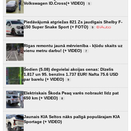
Volkswagen ID.Cross(+ VIDEO)
5
Piedāvājumā atgriežas 821 Zs jaudīgais Shelby F-
150 Super Snake Sport (+ FOTO)
9
Rīgas remontu jaunā mērvienība - kļūdu skaits uz
vienu metru darbu! (+ VIDEO)
7
Šodien (5.08) degvielai akcijas cenas: Dīzelis
1.817 un 95. benzīns 1.737 EUR! Nafta 75.6 USD
par barelu (+ VIDEO)
9
Elektriskais Škoda Peaq varēs nobraukt līdz pat
650 km (+ VIDEO)
8
Jaunais KIA Seltos nāks palīgā populārajam KIA
Sportage (+ VIDEO)