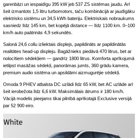
garenbāzi un iespaidīgu 395 kW jeb 537 ZS sistēmas jaudu. Arī
šeit izmantots 1,5 litru turbomotors, taču kombinācijā ar jaudīgāku
elektrisko sistēmu un 34,5 kWh bateriju. Elektriskais nobraukums
sasniedz līdz 145 km, bet kopējā distance — līdz 1100 km. 0–100
km/h auto paātrinās 4,9 sekundēs.
Salonā 24,6 collu izliektais displejs, papildināts ar papildinātās
realitātes head-up displeju. Bagāžnieks piedāvā 470 litrus, bet ar
nolocītiem sēdekļiem — gandrīz 1800 litrus. Komforta aprīkojumā
ietilpst masāžas sēdekļi, panorāmas jumts, 360 grādu kamera,
premium audio sistēma un apsildāmi aizmugurējie sēdekļi.
Omoda 9 PHEV atbalsta DC uzlādi līdz 65 kW, bet AC uzlāde arī
šeit ierobežota līdz 6,6 kW. Maksimālais ātrums ir 180 km/h.
Vācijā modelis pieejams tikai pilnībā aprīkotajā Exclusive versijā
par 52 900 eiro.