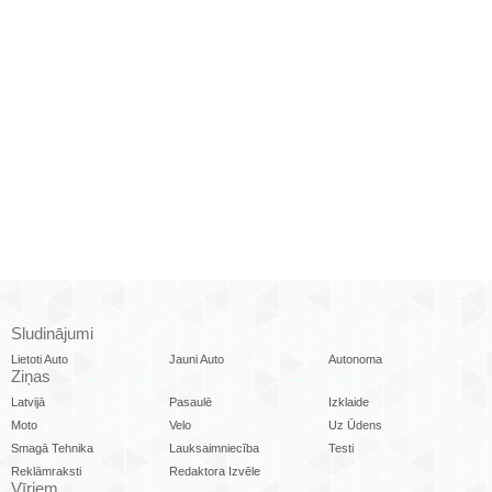
Sludinājumi
Lietoti Auto
Jauni Auto
Autonoma
Ziņas
Latvijā
Pasaulē
Izklaide
Moto
Velo
Uz Ūdens
Smagā Tehnika
Lauksaimniecība
Testi
Reklāmraksti
Redaktora Izvēle
Vīriem