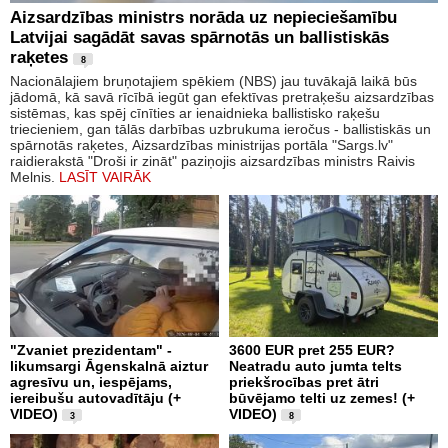
Aizsardzības ministrs norāda uz nepieciešamību
Latvijai sagādāt savas spārnotās un ballistiskās
raķetes
8
Nacionālajiem bruņotajiem spēkiem (NBS) jau tuvākajā laikā būs
jādomā, kā savā rīcībā iegūt gan efektīvas pretraķešu aizsardzības
sistēmas, kas spēj cīnīties ar ienaidnieka ballistisko raķešu
triecieniem, gan tālās darbības uzbrukuma ieročus - ballistiskās un
spārnotās raķetes, Aizsardzības ministrijas portāla "Sargs.lv"
raidierakstā "Droši ir zināt" paziņojis aizsardzības ministrs Raivis
Melnis.
LASĪT VAIRĀK
"Zvaniet prezidentam" -
3600 EUR pret 255 EUR?
likumsargi Āgenskalnā aiztur
Neatradu auto jumta telts
agresīvu un, iespējams,
priekšrocības pret ātri
iereibušu autovadītāju (+
būvējamo telti uz zemes! (+
VIDEO)
VIDEO)
3
8