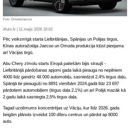
Foto: OmodaJaecoo
iAuto.lv | 11.maijs 2026 10:02
Pēc veiksmīgā starta Lielbritānijas, Spānijas un Polijas tirgos,
Ķīnas autoražotāja Jaecoo un Omoda produkcija kļūst pieejama
arī Vācijas tirgū.
Abu Chery zīmolu starts Eiropā patiešām bijis straujš -
Lielbritānijā pārdošanas apjomi gada laikā pieauga no nepilniem
4000 līdz gandrīz 48 000 automobiļu, sasniedzot 2,4% tirgus daļu,
Spānijā tie pieauguši no 8891 vienībām 2024.gadā līdz 23 697
pārdotiem automobiļiem (tirgus daļa 2,1%) un arī Polijā mazāk kā
2 gadu laikā sasniegta 2,5% tirgus daļa.
Tagad uzņēmums koncentrējas uz Vāciju, kur līdz 2026. gada
beigām plānots izveidot 100 dīleru centrus un pārdot ap 8000
auto.