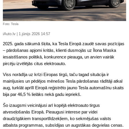
Foto: Tesla
iAuto.lv | 1.jūnijs 2026 14:57
2025. gada sākumā šķita, ka Tesla Eiropā zaudē savas pozīcijas
– pārdošanas apjomi kritās, klienti dusmojās uz Īlona Maska
iesaistīšanos politikā, konkurence pieauga, un arvien vairāk
pircēju izvēlējās citus elektroauto.
Viss norādīja uz krīzi Eiropas tirgū, taču tagad situācija ir
mainījusies un pēdējos mēnešos Tesla pārdošanas rādītāji atkal
aug, turklāt aprīlī Eiropā reģistrēto jauno Tesla automašīnu skaits
bija par 46,5 % lielāks nekā gadu iepriekš.
Šo izaugsmi veicinājusi arī kopējā elektroauto tirgus
atveseļošanās Eiropā. Pieaugusi interese par videi
draudzīgākiem transportlīdzekļiem, ko sekmējušas valsts
atbalsta programmas, subsīdijas un augstākas degvielas cenas.