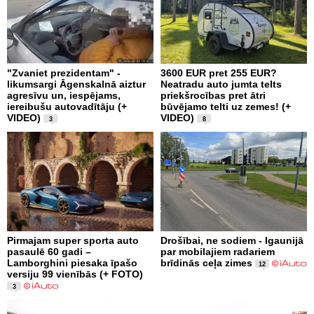
"Zvaniet prezidentam" -
3600 EUR pret 255 EUR?
likumsargi Āgenskalnā aiztur
Neatradu auto jumta telts
agresīvu un, iespējams,
priekšrocības pret ātri
iereibušu autovadītāju (+
būvējamo telti uz zemes! (+
VIDEO)
VIDEO)
3
8
Pirmajam super sporta auto
Drošībai, ne sodiem - Igaunijā
pasaulē 60 gadi –
par mobilajiem radariem
Lamborghini piesaka īpašo
brīdinās ceļa zimes
12
versiju 99 vienībās (+ FOTO)
3