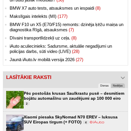
BMW X7 auto tests, atsauksmes un iespaidi
(8)
Makslīgais intelekts (MI)
(177)
BMW F10 un X5 (E70/F15) remonts: dzinēja ķēžu maiņa un
diagnostika Rīgā, atsauksmes
(7)
Dīvaini transportlīdzekļi uz ceļa.
(8)
iAuto aculiecinieks: Sadursme, aktuālie negadījumi un
policijas darbs, sūti video (LIVE)
(28)
Jaunā iAuto.lv mobilā versija 2026
(27)
LASĪTĀKIE RAKSTI
Dienas
Nedēļas
Pēc postošās krusas Saulkrastu pusē – desmitiem
bojātu automašīnu un zaudējumi ap 100 000 eiro
2
Xiaomi piesaka SkyNomad N70 EREV – luksusa
SUV Eiropas tirgum (+ FOTO)
4