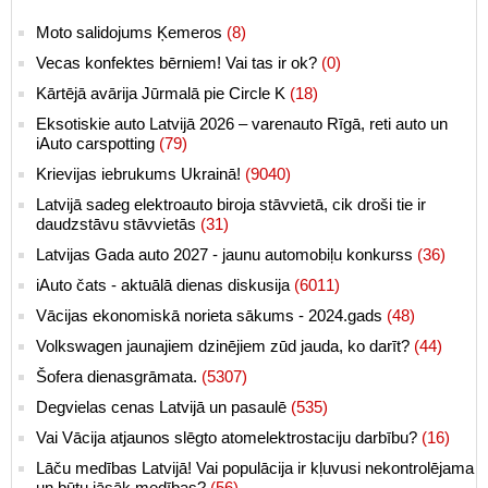
Moto salidojums Ķemeros
(8)
Vecas konfektes bērniem! Vai tas ir ok?
(0)
Kārtējā avārija Jūrmalā pie Circle K
(18)
Eksotiskie auto Latvijā 2026 – varenauto Rīgā, reti auto un
iAuto carspotting
(79)
Krievijas iebrukums Ukrainā!
(9040)
Latvijā sadeg elektroauto biroja stāvvietā, cik droši tie ir
daudzstāvu stāvvietās
(31)
Latvijas Gada auto 2027 - jaunu automobiļu konkurss
(36)
iAuto čats - aktuālā dienas diskusija
(6011)
Vācijas ekonomiskā norieta sākums - 2024.gads
(48)
Volkswagen jaunajiem dzinējiem zūd jauda, ko darīt?
(44)
Šofera dienasgrāmata.
(5307)
Degvielas cenas Latvijā un pasaulē
(535)
Vai Vācija atjaunos slēgto atomelektrostaciju darbību?
(16)
Lāču medības Latvijā! Vai populācija ir kļuvusi nekontrolējama
un būtu jāsāk medības?
(56)