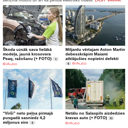
benzīna motoru un arī kā pilnībā elektrisks mdelis.
LASĪT VAIRĀK
Škoda uzsāk sava lielākā
Miljardu vērtajam Aston Martin
modeļa, jaunā krosovera
debesskrāpim Maiami
Peaq, ražošanu (+ FOTO)
atklājušies nopietni defekti
1
6
“Virši” neto peļņa pirmajā
Netālu no Salaspils aizdedzies
pusgadā sasniedz 4,2
kravas auto (+ FOTO)
11
miljonus eiro
2