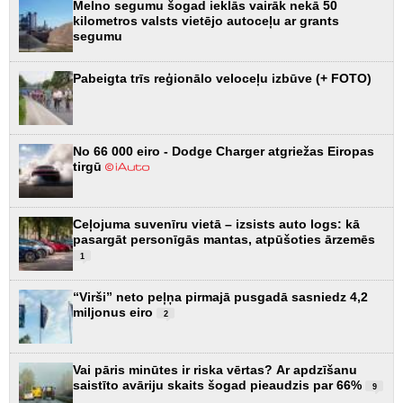
Melno segumu šogad ieklās vairāk nekā 50
kilometros valsts vietējo autoceļu ar grants
segumu
Pabeigta trīs reģionālo veloceļu izbūve (+ FOTO)
No 66 000 eiro - Dodge Charger atgriežas Eiropas
tirgū
Ceļojuma suvenīru vietā – izsists auto logs: kā
pasargāt personīgās mantas, atpūšoties ārzemēs
1
“Virši” neto peļņa pirmajā pusgadā sasniedz 4,2
miljonus eiro
2
Vai pāris minūtes ir riska vērtas? Ar apdzīšanu
saistīto avāriju skaits šogad pieaudzis par 66%
9