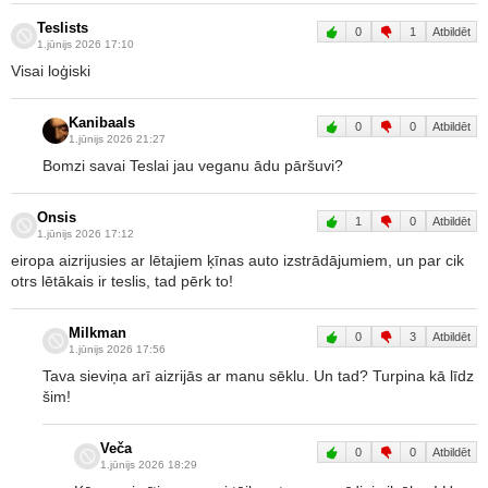
Teslists
0
1
Atbildēt
1.jūnijs 2026 17:10
Visai loģiski
Kanibaals
0
0
Atbildēt
1.jūnijs 2026 21:27
Bomzi savai Teslai jau veganu ādu pāršuvi?
Onsis
1
0
Atbildēt
1.jūnijs 2026 17:12
eiropa aizrijusies ar lētajiem ķīnas auto izstrādājumiem, un par cik
otrs lētākais ir teslis, tad pērk to!
Milkman
0
3
Atbildēt
1.jūnijs 2026 17:56
Tava sieviņa arī aizrijās ar manu sēklu. Un tad? Turpina kā līdz
šim!
Veča
0
0
Atbildēt
1.jūnijs 2026 18:29