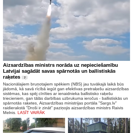
Aizsardzības ministrs norāda uz nepieciešamību
Latvijai sagādāt savas spārnotās un ballistiskās
raķetes
7
Nacionālajiem bruņotajiem spēkiem (NBS) jau tuvākajā laikā būs
jādomā, kā savā rīcībā iegūt gan efektīvas pretraķešu aizsardzības
sistēmas, kas spēj cīnīties ar ienaidnieka ballistisko raķešu
triecieniem, gan tālās darbības uzbrukuma ieročus - ballistiskās un
spārnotās raķetes, Aizsardzības ministrijas portāla "Sargs.lv"
raidierakstā "Droši ir zināt" paziņojis aizsardzības ministrs Raivis
Melnis.
LASĪT VAIRĀK