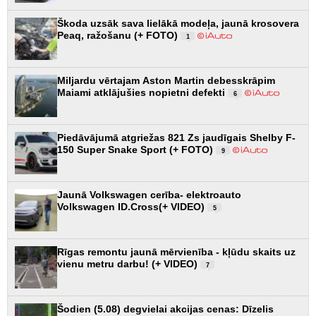
Škoda uzsāk sava lielākā modeļa, jaunā krosovera
Peaq, ražošanu (+ FOTO)
1
Miljardu vērtajam Aston Martin debesskrāpim
Maiami atklājušies nopietni defekti
6
Piedāvājumā atgriežas 821 Zs jaudīgais Shelby F-
150 Super Snake Sport (+ FOTO)
9
Jaunā Volkswagen cerība- elektroauto
Volkswagen ID.Cross(+ VIDEO)
5
Rīgas remontu jaunā mērvienība - kļūdu skaits uz
vienu metru darbu! (+ VIDEO)
7
Šodien (5.08) degvielai akcijas cenas: Dīzelis