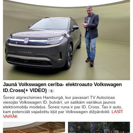
Jaunā Volkswagen cerība- elektroauto Volkswagen
ID.Cross(+ VIDEO)
5
Šoreiz atgriezīsimies Hamburgā, kur pavasarī TV Autoziņas
viesojās Volkswagen ID. bulvārī, un satikām vairākus jaunos
elektromobiļu modeļus. Šoreiz runa ir par ID. Cross. Tas ir auto,
kam potenciāli vajadzētu kļūt par Volkswagen dižpārdokli.
LASĪT
VAIRĀK