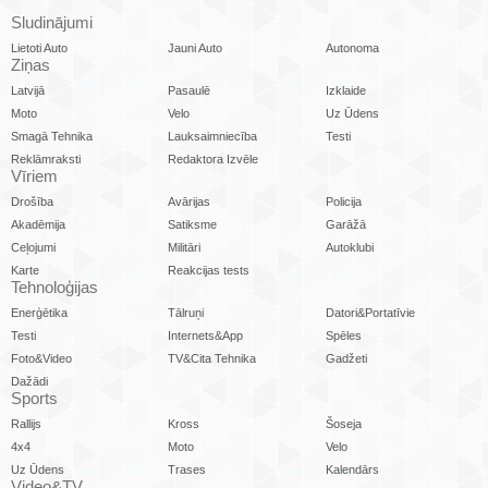
Sludinājumi
Lietoti Auto
Jauni Auto
Autonoma
Ziņas
Latvijā
Pasaulē
Izklaide
Moto
Velo
Uz Ūdens
Smagā Tehnika
Lauksaimniecība
Testi
Reklāmraksti
Redaktora Izvēle
Vīriem
Drošība
Avārijas
Policija
Akadēmija
Satiksme
Garāžā
Ceļojumi
Militāri
Autoklubi
Karte
Reakcijas tests
Tehnoloģijas
Enerģētika
Tālruņi
Datori&Portatīvie
Testi
Internets&App
Spēles
Foto&Video
TV&Cita Tehnika
Gadžeti
Dažādi
Sports
Rallijs
Kross
Šoseja
4x4
Moto
Velo
Uz Ūdens
Trases
Kalendārs
Video&TV