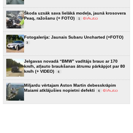
Škoda uzsāk sava lielākā modeļa, jaunā krosovera
Peaq, ražošanu (+ FOTO)
1
Fotogalerija: Jaunais Subaru Uncharted (+FOTO)
3
Jelgavas novadā “BMW” vadītājs brauc ar 170
km/h, atļauto braukšanas ātrumu pārkāpjot par 80
km/h (+ VIDEO)
6
Miljardu vērtajam Aston Martin debesskrāpim
Maiami atklājušies nopietni defekti
6