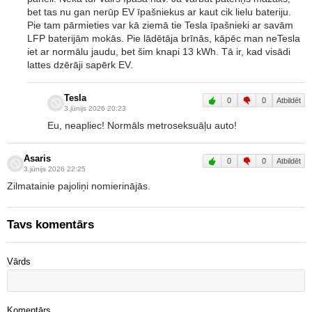
bet tas nu gan nerūp EV īpašniekus ar kaut cik lielu bateriju.
Pie tam pārmieties var kā ziemā tie Tesla īpašnieki ar savām
LFP baterijām mokās. Pie lādētāja brīnās, kāpēc man neTesla
iet ar normālu jaudu, bet šim knapi 13 kWh. Tā ir, kad visādi
lattes dzērāji sapērk EV.
Tesla
0
0
Atbildēt
3.jūnijs 2026 20:23
Eu, neapliec! Normāls metroseksuāļu auto!
Asaris
0
0
Atbildēt
3.jūnijs 2026 22:25
Zilmatainie pajoliņi nomierinājās.
Tavs komentārs
Vārds
Komentārs