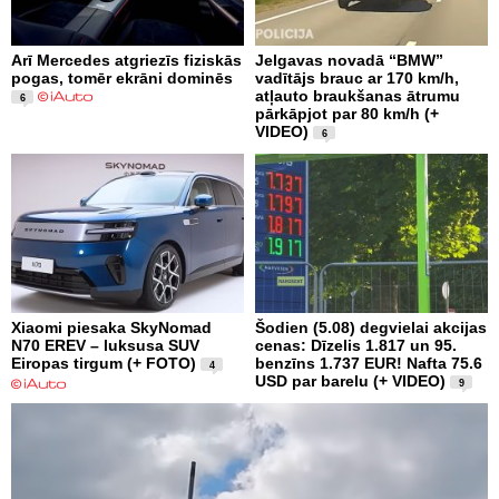
Arī Mercedes atgriezīs fiziskās
Jelgavas novadā “BMW”
pogas, tomēr ekrāni dominēs
vadītājs brauc ar 170 km/h,
atļauto braukšanas ātrumu
6
pārkāpjot par 80 km/h (+
VIDEO)
6
Xiaomi piesaka SkyNomad
Šodien (5.08) degvielai akcijas
N70 EREV – luksusa SUV
cenas: Dīzelis 1.817 un 95.
Eiropas tirgum (+ FOTO)
benzīns 1.737 EUR! Nafta 75.6
4
USD par barelu (+ VIDEO)
9