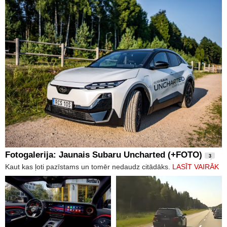
Fotogalerija: Jaunais Subaru Uncharted (+FOTO)
3
Kaut kas ļoti pazīstams un tomēr nedaudz citādāks.
LASĪT VAIRĀK