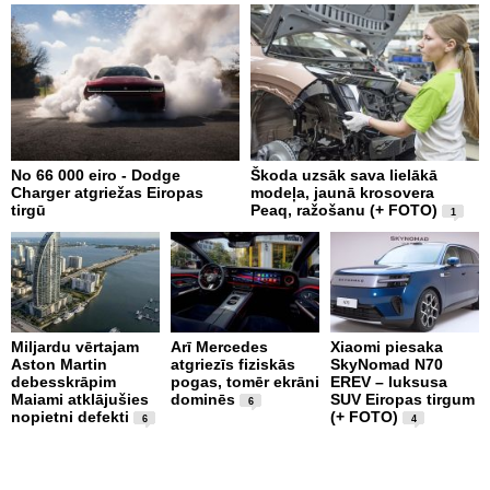
No 66 000 eiro - Dodge
Škoda uzsāk sava lielākā
2
Charger atgriežas Eiropas
modeļa, jaunā krosovera
K
tirgū
Peaq, ražošanu (+ FOTO)
B
1
p
Miljardu vērtajam
Arī Mercedes
Xiaomi piesaka
Aston Martin
atgriezīs fiziskās
SkyNomad N70
P
debesskrāpim
pogas, tomēr ekrāni
EREV – luksusa
s
Maiami atklājušies
dominēs
SUV Eiropas tirgum
p
6
nopietni defekti
(+ FOTO)
L
6
4
p
v
(