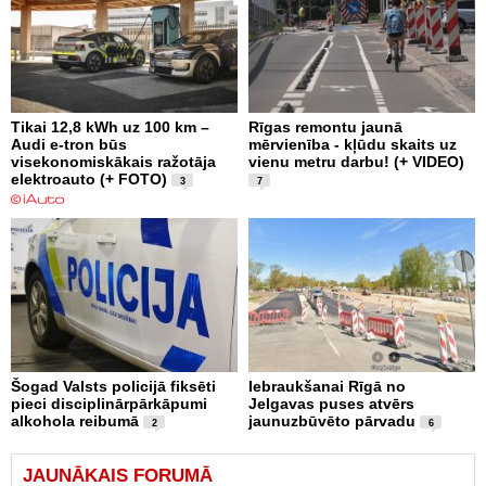
Tikai 12,8 kWh uz 100 km –
Rīgas remontu jaunā
Audi e-tron būs
mērvienība - kļūdu skaits uz
visekonomiskākais ražotāja
vienu metru darbu! (+ VIDEO)
elektroauto (+ FOTO)
3
7
Šogad Valsts policijā fiksēti
Iebraukšanai Rīgā no
pieci disciplinārpārkāpumi
Jelgavas puses atvērs
alkohola reibumā
jaunuzbūvēto pārvadu
2
6
JAUNĀKAIS FORUMĀ