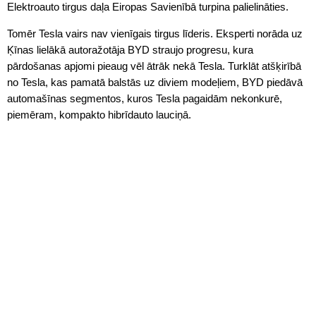
Elektroauto tirgus daļa Eiropas Savienībā turpina palielināties.
Tomēr Tesla vairs nav vienīgais tirgus līderis. Eksperti norāda uz
Ķīnas lielākā autoražotāja BYD straujo progresu, kura
pārdošanas apjomi pieaug vēl ātrāk nekā Tesla. Turklāt atšķirībā
no Tesla, kas pamatā balstās uz diviem modeļiem, BYD piedāvā
automašīnas segmentos, kuros Tesla pagaidām nekonkurē,
piemēram, kompakto hibrīdauto lauciņā.