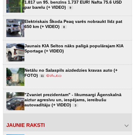
1.817 un 95. benzīns 1.737 EUR! Nafta 75.6 USD
par barelu (+ VIDEO)
9
Elektriskais Škoda Peaq varēs nobraukt līdz pat
650 km (+ VIDEO)
8
Jaunais KIA Seltos nāks palīgā populārajam KIA
Sportage (+ VIDEO)
Netālu no Salaspils aizdedzies kravas auto (+
FOTO)
11
"Zvaniet prezidentam" - likumsargi Āgenskalnā
aiztur agresīvu un, iespējams, iereibušu
autovadītāju (+ VIDEO)
3
JAUNIE RAKSTI