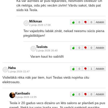
Kā var aizrīties ar pusi tējkarotes, nesmīdini cilvēkus! Un
cik riebīga, oda pēc vecām zivīm! Vārdu sakot, tāds pat
sūds kā Tesla.
Milkman
0
0
Atbildēt
2.jūnijs 2026 17:08
Tev vajadzētu labāk zināt, nekad neesmu sūcis piena
piegādātājam!
Teslists
0
0
Atbildēt
2.jūnijs 2026 20:40
Varam kaut ko sabīdīt
Haha
0
1
Atbildēt
1.jūnijs 2026 22:47
Vislielākā rēka nāk par tiem, kuri Teslas vietā nopirka citu
elektroauto.
Kanibaals
0
0
Atbildēt
3.jūnijs 2026 13:55
Tesla ir 20 gadus vecs dizains un lēts salons ar planšeti pa pus
paneli. Nekā tur vairs īpaša nav. Jā varbūt patēriņš mazāks,