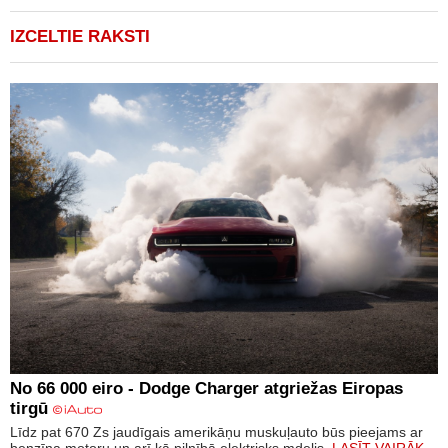
IZCELTIE RAKSTI
No 66 000 eiro - Dodge Charger atgriežas Eiropas
tirgū
Līdz pat 670 Zs jaudīgais amerikāņu muskuļauto būs pieejams ar