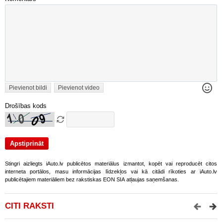
Pievienot bildi
Pievienot video
Drošības kods
Stingri aizliegts iAuto.lv publicētos materiālus izmantot, kopēt vai reproducēt citos
interneta portālos, masu informācijas līdzekļos vai kā citādi rīkoties ar iAuto.lv
publicētajiem materiāliem bez rakstiskas EON SIA atļaujas saņemšanas.
CITI RAKSTI