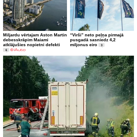
Miljardu vērtajam Aston Martin
“Virši” neto peļņa pirmajā
debesskrāpim Maiami
pusgadā sasniedz 4,2
atklājušies nopietni defekti
miljonus eiro
3
6