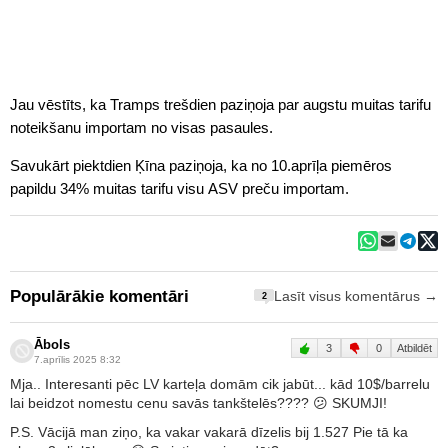
Jau vēstīts, ka Tramps trešdien paziņoja par augstu muitas tarifu
noteikšanu importam no visas pasaules.
Savukārt piektdien Ķīna paziņoja, ka no 10.aprīļa piemēros
papildu 34% muitas tarifu visu ASV preču importam.
Populārākie komentāri
Lasīt visus komentārus →
2
Ābols
3
0
Atbildēt
7.aprīlis 2025 8:32
Mja.. Interesanti pēc LV karteļa domām cik jabūt... kād 10$/barrelu
lai beidzot nomestu cenu savās tankštelēs???? 😕 SKUMJI!
P.S. Vācijā man ziņo, ka vakar vakarā dīzelis bij 1.527 Pie tā ka