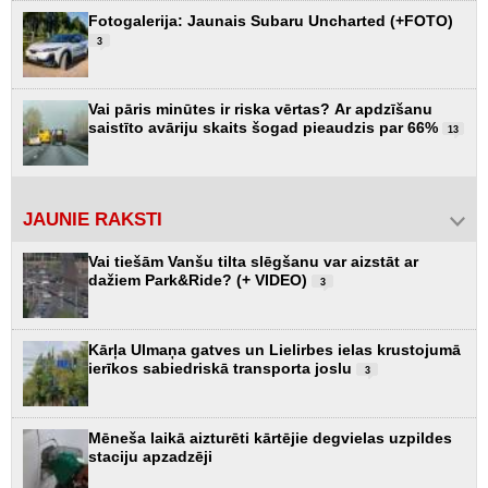
Fotogalerija: Jaunais Subaru Uncharted (+FOTO)
3
Vai pāris minūtes ir riska vērtas? Ar apdzīšanu
saistīto avāriju skaits šogad pieaudzis par 66%
13
JAUNIE RAKSTI
Vai tiešām Vanšu tilta slēgšanu var aizstāt ar
dažiem Park&Ride? (+ VIDEO)
3
Kārļa Ulmaņa gatves un Lielirbes ielas krustojumā
ierīkos sabiedriskā transporta joslu
3
Mēneša laikā aizturēti kārtējie degvielas uzpildes
staciju apzadzēji