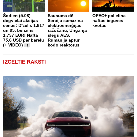
Šodien (5.08)
Sausuma dēļ
OPEC+ palielina
E
degvielai akcijas
Serbija samazina
naftas ieguves
E
cenas: Dīzelis 1.817
elektroenerģijas
kvotas
p
un 95. benzīns
ražošanu, Ungārija
k
1.737 EUR! Nafta
slēgs AES,
e
75.6 USD par barelu
Rumānijā aptur
(+ VIDEO)
kodolreaktorus
9
IZCELTIE RAKSTI