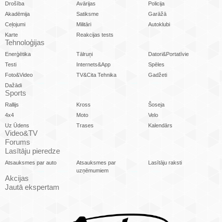
Drošība
Avārijas
Policija
Akadēmija
Satiksme
Garāžā
Ceļojumi
Militāri
Autoklubi
Karte
Reakcijas tests
Tehnoloģijas
Enerģētika
Tālruņi
Datori&Portatīvie
Testi
Internets&App
Spēles
Foto&Video
TV&Cita Tehnika
Gadžeti
Dažādi
Sports
Rallijs
Kross
Šoseja
4x4
Moto
Velo
Uz Ūdens
Trases
Kalendārs
Video&TV
Forums
Lasītāju pieredze
Atsauksmes par auto
Atsauksmes par
Lasītāju raksti
uzņēmumiem
Akcijas
Jautā ekspertam