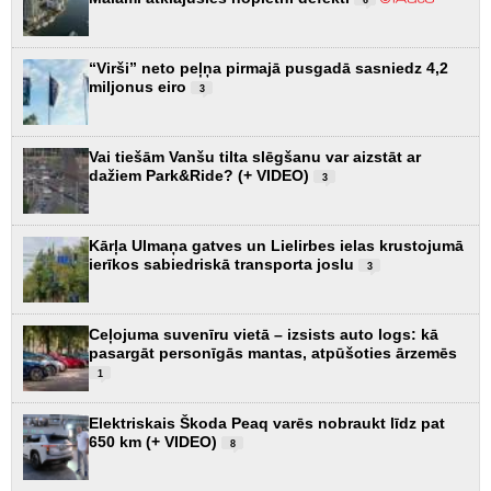
6
“Virši” neto peļņa pirmajā pusgadā sasniedz 4,2
miljonus eiro
3
Vai tiešām Vanšu tilta slēgšanu var aizstāt ar
dažiem Park&Ride? (+ VIDEO)
3
Kārļa Ulmaņa gatves un Lielirbes ielas krustojumā
ierīkos sabiedriskā transporta joslu
3
Ceļojuma suvenīru vietā – izsists auto logs: kā
pasargāt personīgās mantas, atpūšoties ārzemēs
1
Elektriskais Škoda Peaq varēs nobraukt līdz pat
650 km (+ VIDEO)
8