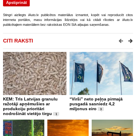
Stingri aizliegts iAuto.lv publicētos materiālus izmantot, kopēt vai reproducēt citos
interneta portālos, masu informācijas līdzekļos vai kā citādi rīkoties ar iAuto.lv
publicētajiem materiāliem bez rakstiskas EON SIA atļaujas saņemšanas.
CITI RAKSTI
KEM: Trīs Latvijas granulu
“Virši” neto peļņa pirmajā
P
ražotāji apņēmušies ar
pusgadā sasniedz 4,2
t
produkciju prioritāri
miljonus eiro
l
3
nodrošināt vietējo tirgu
a
1