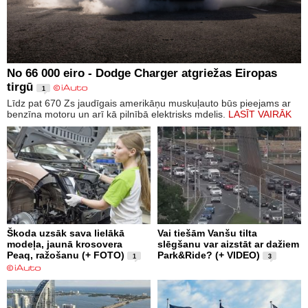
No 66 000 eiro - Dodge Charger atgriežas Eiropas
tirgū
1
Līdz pat 670 Zs jaudīgais amerikāņu muskuļauto būs pieejams ar
benzīna motoru un arī kā pilnībā elektrisks mdelis.
LASĪT VAIRĀK
Škoda uzsāk sava lielākā
Vai tiešām Vanšu tilta
modeļa, jaunā krosovera
slēgšanu var aizstāt ar dažiem
Peaq, ražošanu (+ FOTO)
Park&Ride? (+ VIDEO)
1
3