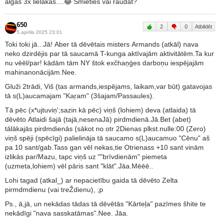
algas 3x lielākas....😂 Smieties vai raudāt?
650
2
0
Atbildēt
5.aprīlis 2025 23:01
Toki toki jā...Jā! Aber tā dēvētais misters Armands (atkāl) nava
neko dzirdējis par tā saucamā T-kunga aktīvajām aktivitātēm.Ta kur
nu vēēl/par! kādām tām NY štok exčhaņģes darboņu iespējajām
mahinanonācijām.Nee.
Gluži 2trādi, Viš (tas armands,iespējams, laikam,var būt) gatavojas
tā s(L)aucamajam "Kaŗam" (3šajam/Passaules).
Tā pēc (x*ujtuviņ';sazin kā pēc) viņš (lohiem) deva (atlaida) tā
dēvēto Atlaidi šajā (tajā,nesenaJā) pirdmdienā.Jā.Bet (abet)
tālākajās pirdmdienās (sākot no otr 2Dienas plkst.nulle:00 (Zero)
viņš spēji (spēcīgi) palielināja tā saucamo s(L)aucamuo "Cēnu" aš
pa 10 sant/gab.Tass gan vēl nekas,tie Otrienass +10 sant vinām
izlikās par/Mazu, tapc viņš uz ""brīvdienām" piemeta
(uzmeta,lohiem) vēl pāris sant "klāt".Jāa.Mēēē..
Lohi tagad (atkal_) ar nepacietību gaida tā dēvēto Zelta
pirmdmdienu (vai treŽdienu), ;p
Ps., ā,jā, un nekādas tādas tā dēvētās "Kārteļa" pazīmes šhite te
nekādīgi "nava sasskatāmas".Nee. Jāa.