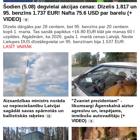
Šodien (5.08) degvielai akcijas cenas: Dīzelis 1.817 un
95. benzīns 1.737 EUR! Nafta 75.6 USD par barelu (+
VIDEO)
9
Dīzelis dārgāks par 28 centiem, bet 95. benzīns par 20 centiem
kopš 1. marta. Tas sanāk papildus +16.80 EUR klāt pie manas 60 l
uzpildes. Atgādinām, ka 2026. gada 1. martā cenas Latvijā, Neste
Lielupes DUS dīzeļdegvielai un 95. benzīnam bija 1.537 EUR.
LASĪT VAIRĀK
Aizsardzības ministrs norāda
"Zvaniet prezidentam" -
uz nepieciešamību Latvijai
likumsargi Āgenskalnā aiztur
sagādāt savas spārnotās un
agresīvu un, iespējams,
ballistiskās raķetes
iereibušu autovadītāju (+
11
VIDEO)
3