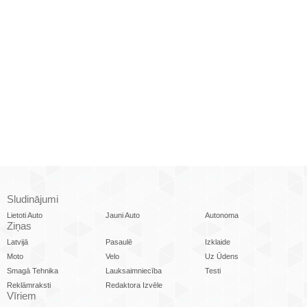
Sludinājumi
Lietoti Auto
Jauni Auto
Autonoma
Ziņas
Latvijā
Pasaulē
Izklaide
Moto
Velo
Uz Ūdens
Smagā Tehnika
Lauksaimniecība
Testi
Reklāmraksti
Redaktora Izvēle
Vīriem