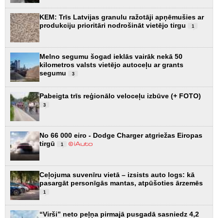
KEM: Trīs Latvijas granulu ražotāji apņēmušies ar
produkciju prioritāri nodrošināt vietējo tirgu
1
Melno segumu šogad ieklās vairāk nekā 50
kilometros valsts vietējo autoceļu ar grants
segumu
3
Pabeigta trīs reģionālo veloceļu izbūve (+ FOTO)
3
No 66 000 eiro - Dodge Charger atgriežas Eiropas
tirgū
1
Ceļojuma suvenīru vietā – izsists auto logs: kā
pasargāt personīgās mantas, atpūšoties ārzemēs
1
“Virši” neto peļņa pirmajā pusgadā sasniedz 4,2