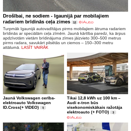
Drošībai, ne sodiem - Igaunijā par mobilajiem
radariem brīdinās ceļa zimes
12
Turpmāk Igaunijā autovadītājus pirms mobilajiem ātruma radariem
brīdinās ar speciālām ceļa zīmēm. Jaunā kārtība paredz, ka ārpus
apdzīvotām vietām brīdinājuma zīmes jāizvieto 300–500 metrus
pirms radara, savukārt pilsētās un ciemos – 150–300 metru
attālumā.
LASĪT VAIRĀK
Jaunā Volkswagen cerība-
Tikai 12,8 kWh uz 100 km –
elektroauto Volkswagen
Audi e-tron būs
ID.Cross(+ VIDEO)
visekonomiskākais ražotāja
5
elektroauto (+ FOTO)
3