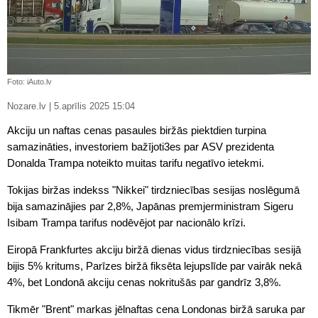
Foto: iAuto.lv
Nozare.lv | 5.aprīlis 2025 15:04
Akciju un naftas cenas pasaules biržās piektdien turpina
samazināties, investoriem bažījoti3es par ASV prezidenta
Donalda Trampa noteikto muitas tarifu negatīvo ietekmi.
Tokijas biržas indekss "Nikkei" tirdzniecības sesijas noslēgumā
bija samazinājies par 2,8%, Japānas premjerministram Sigeru
Isibam Trampa tarifus nodēvējot par nacionālo krīzi.
Eiropā Frankfurtes akciju biržā dienas vidus tirdzniecības sesijā
bijis 5% kritums, Parīzes biržā fiksēta lejupslīde par vairāk nekā
4%, bet Londonā akciju cenas nokritušās par gandrīz 3,8%.
Tikmēr "Brent" markas jēlnaftas cena Londonas biržā saruka par