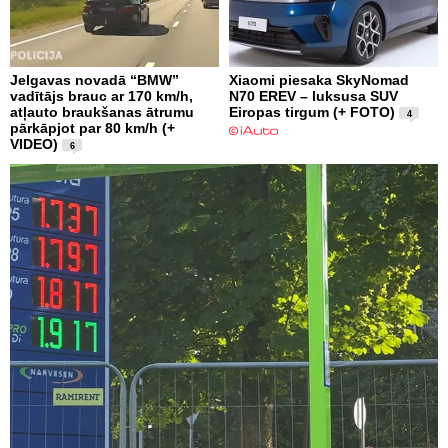
Jelgavas novadā “BMW”
Xiaomi piesaka SkyNomad
vadītājs brauc ar 170 km/h,
N70 EREV – luksusa SUV
atļauto braukšanas ātrumu
Eiropas tirgum (+ FOTO)
4
pārkāpjot par 80 km/h (+
VIDEO)
6