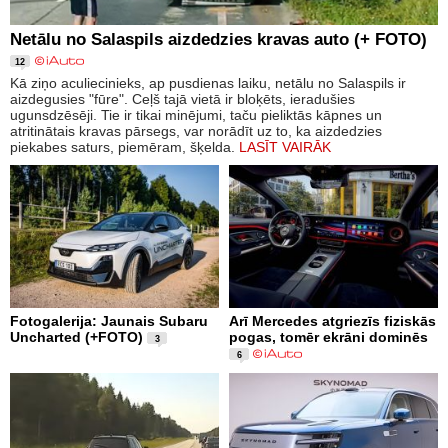
Netālu no Salaspils aizdedzies kravas auto (+ FOTO)
12
Kā ziņo aculiecinieks, ap pusdienas laiku, netālu no Salaspils ir
aizdegusies "fūre". Ceļš tajā vietā ir bloķēts, ieradušies
ugunsdzēsēji. Tie ir tikai minējumi, taču pieliktās kāpnes un
atritinātais kravas pārsegs, var norādīt uz to, ka aizdedzies
piekabes saturs, piemēram, šķelda.
LASĪT VAIRĀK
Fotogalerija: Jaunais Subaru
Arī Mercedes atgriezīs fiziskās
Uncharted (+FOTO)
pogas, tomēr ekrāni dominēs
3
6