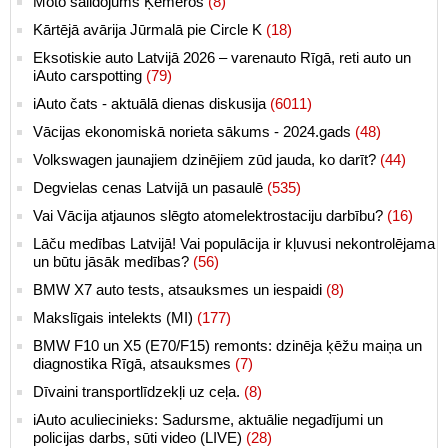
Moto salidojums Ķemeros
(8)
Kārtējā avārija Jūrmalā pie Circle K
(18)
Eksotiskie auto Latvijā 2026 – varenauto Rīgā, reti auto un
iAuto carspotting
(79)
iAuto čats - aktuālā dienas diskusija
(6011)
Vācijas ekonomiskā norieta sākums - 2024.gads
(48)
Volkswagen jaunajiem dzinējiem zūd jauda, ko darīt?
(44)
Degvielas cenas Latvijā un pasaulē
(535)
Vai Vācija atjaunos slēgto atomelektrostaciju darbību?
(16)
Lāču medības Latvijā! Vai populācija ir kļuvusi nekontrolējama
un būtu jāsāk medības?
(56)
BMW X7 auto tests, atsauksmes un iespaidi
(8)
Makslīgais intelekts (MI)
(177)
BMW F10 un X5 (E70/F15) remonts: dzinēja ķēžu maiņa un
diagnostika Rīgā, atsauksmes
(7)
Dīvaini transportlīdzekļi uz ceļa.
(8)
iAuto aculiecinieks: Sadursme, aktuālie negadījumi un
policijas darbs, sūti video (LIVE)
(28)