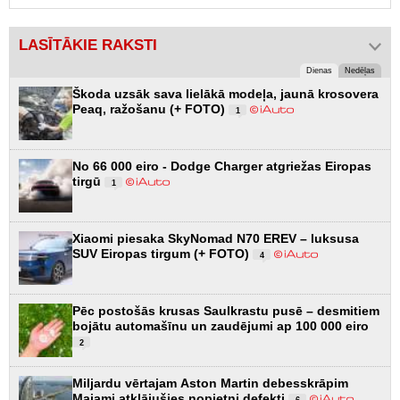
LASĪTĀKIE RAKSTI
Dienas
Nedēļas
Škoda uzsāk sava lielākā modeļa, jaunā krosovera
Peaq, ražošanu (+ FOTO)
1
No 66 000 eiro - Dodge Charger atgriežas Eiropas
tirgū
1
Xiaomi piesaka SkyNomad N70 EREV – luksusa
SUV Eiropas tirgum (+ FOTO)
4
Pēc postošās krusas Saulkrastu pusē – desmitiem
bojātu automašīnu un zaudējumi ap 100 000 eiro
2
Miljardu vērtajam Aston Martin debesskrāpim
Maiami atklājušies nopietni defekti