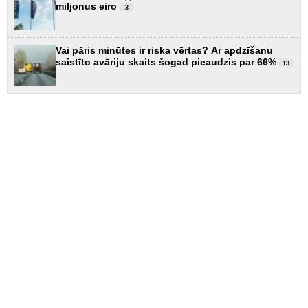
miljonus eiro
3
Vai pāris minūtes ir riska vērtas? Ar apdzīšanu
saistīto avāriju skaits šogad pieaudzis par 66%
13