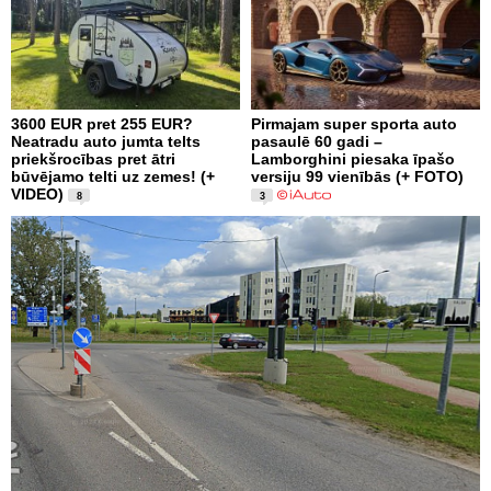
3600 EUR pret 255 EUR?
Pirmajam super sporta auto
Neatradu auto jumta telts
pasaulē 60 gadi –
priekšrocības pret ātri
Lamborghini piesaka īpašo
būvējamo telti uz zemes! (+
versiju 99 vienībās (+ FOTO)
VIDEO)
8
3