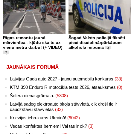
Rīgas remontu jaunā
Šogad Valsts policijā fiksēti
mērvienība - kļūdu skaits uz
pieci disciplinārpārkāpumi
vienu metru darbu! (+ VIDEO)
alkohola reibumā
2
7
JAUNĀKAIS FORUMĀ
Latvijas Gada auto 2027 - jaunu automobiļu konkurss
(38)
KTM 390 Enduro R motocikla tests 2026, atsauksmes
(0)
Šofera dienasgrāmata.
(5308)
Latvijā sadeg elektroauto biroja stāvvietā, cik droši tie ir
daudzstāvu stāvvietās
(32)
Krievijas iebrukums Ukrainā!
(9042)
Vecas konfektes bērniem! Vai tas ir ok?
(3)