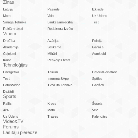
Ziņas
Latvijā
Pasaulē
Izklaide
Moto
Velo
Uz Ūdens
Smagā Tehnika
Lauksaimniecība
Testi
Reklāmraksti
Redaktora Izvēle
Vīriem
Drošība
Avārijas
Policija
Akadēmija
Satiksme
Garāžā
Ceļojumi
Militāri
Autoklubi
Karte
Reakcijas tests
Tehnoloģijas
Enerģētika
Tālruņi
Datori&Portatīvie
Testi
Internets&App
Spēles
Foto&Video
TV&Cita Tehnika
Gadžeti
Dažādi
Sports
Rallijs
Kross
Šoseja
4x4
Moto
Velo
Uz Ūdens
Trases
Kalendārs
Video&TV
Forums
Lasītāju pieredze