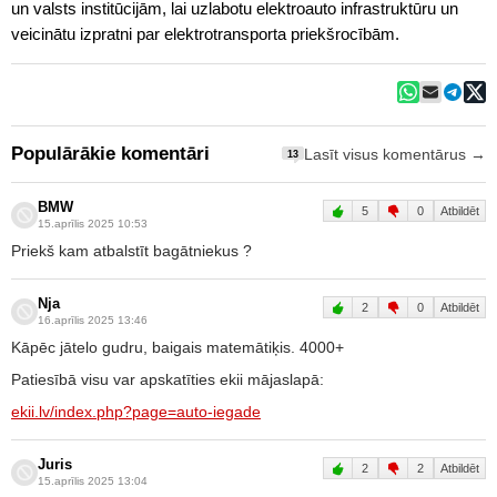
un valsts institūcijām, lai uzlabotu elektroauto infrastruktūru un
veicinātu izpratni par elektrotransporta priekšrocībām.
Populārākie komentāri
Lasīt visus komentārus →
13
BMW
5
0
Atbildēt
15.aprīlis 2025 10:53
Priekš kam atbalstīt bagātniekus ?
Nja
2
0
Atbildēt
16.aprīlis 2025 13:46
Kāpēc jātelo gudru, baigais matemātiķis. 4000+
Patiesībā visu var apskatīties ekii mājaslapā:
ekii.lv/index.php?page=auto-iegade
Juris
2
2
Atbildēt
15.aprīlis 2025 13:04