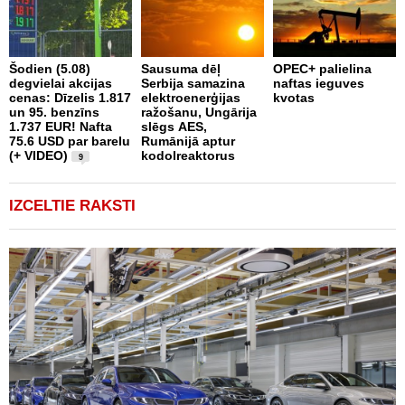
Šodien (5.08)
Sausuma dēļ
OPEC+ palielina
E
degvielai akcijas
Serbija samazina
naftas ieguves
E
cenas: Dīzelis 1.817
elektroenerģijas
kvotas
p
un 95. benzīns
ražošanu, Ungārija
k
1.737 EUR! Nafta
slēgs AES,
e
75.6 USD par barelu
Rumānijā aptur
(+ VIDEO)
kodolreaktorus
9
IZCELTIE RAKSTI