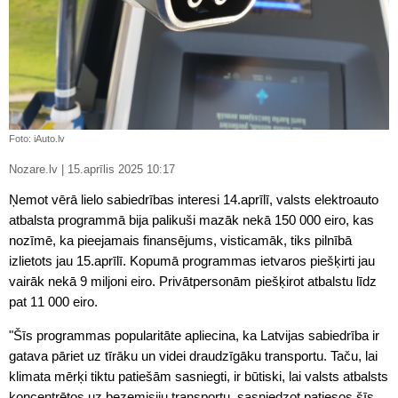
Foto: iAuto.lv
Nozare.lv | 15.aprīlis 2025 10:17
Ņemot vērā lielo sabiedrības interesi 14.aprīlī, valsts elektroauto
atbalsta programmā bija palikuši mazāk nekā 150 000 eiro, kas
nozīmē, ka pieejamais finansējums, visticamāk, tiks pilnībā
izlietots jau 15.aprīlī. Kopumā programmas ietvaros piešķirti jau
vairāk nekā 9 miljoni eiro. Privātpersonām piešķirot atbalstu līdz
pat 11 000 eiro.
"Šīs programmas popularitāte apliecina, ka Latvijas sabiedrība ir
gatava pāriet uz tīrāku un videi draudzīgāku transportu. Taču, lai
klimata mērķi tiktu patiešām sasniegti, ir būtiski, lai valsts atbalsts
koncentrētos uz bezemisiju transportu, sasniedzot patiesos šīs