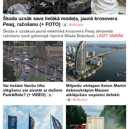
Škoda uzsāk sava lielākā modeļa, jaunā krosovera
Peaq, ražošanu (+ FOTO)
1
Škoda ir uzsākusi jaunā elektriskā krosovera Peaq sērijveida
ražošanu savā galvenajā rūpnīcā Mlada Boļeslavā.
LASĪT VAIRĀK
Vai tiešām Vanšu tilta
Miljardu vērtajam Aston Martin
slēgšanu var aizstāt ar dažiem
debesskrāpim Maiami
Park&Ride? (+ VIDEO)
atklājušies nopietni defekti
9
6