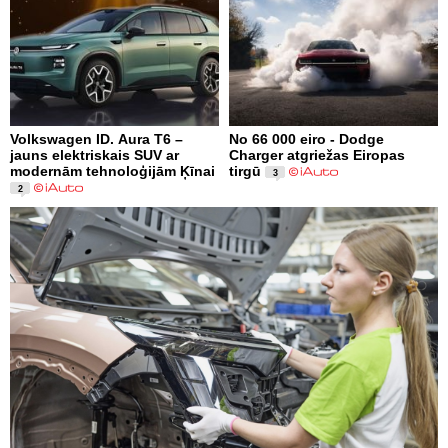
Volkswagen ID. Aura T6 –
No 66 000 eiro - Dodge
jauns elektriskais SUV ar
Charger atgriežas Eiropas
modernām tehnoloģijām Ķīnai
tirgū
3
2