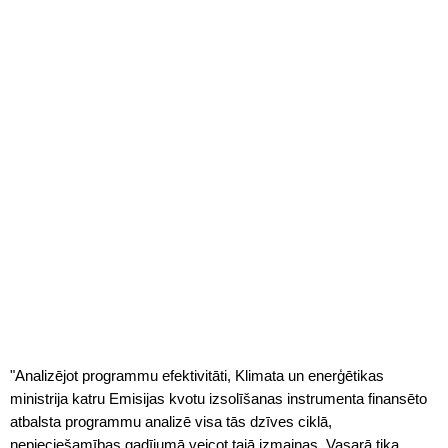
"Analizējot programmu efektivitāti, Klimata un enerģētikas
ministrija katru Emisijas kvotu izsolīšanas instrumenta finansēto
atbalsta programmu analizē visa tās dzīves ciklā,
nepieciešamības gadījumā veicot tajā izmaiņas. Vasarā tika