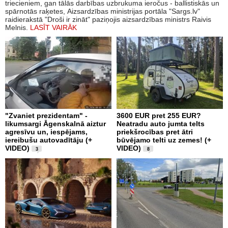
triecieniem, gan tālās darbības uzbrukuma ieročus - ballistiskās un
spārnotās raķetes, Aizsardzības ministrijas portāla "Sargs.lv"
raidierakstā "Droši ir zināt" paziņojis aizsardzības ministrs Raivis
Melnis.
LASĪT VAIRĀK
"Zvaniet prezidentam" -
3600 EUR pret 255 EUR?
likumsargi Āgenskalnā aiztur
Neatradu auto jumta telts
agresīvu un, iespējams,
priekšrocības pret ātri
iereibušu autovadītāju (+
būvējamo telti uz zemes! (+
VIDEO)
VIDEO)
3
8