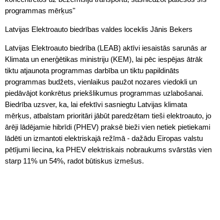
programmas mērķus"
Latvijas Elektroauto biedrības valdes loceklis Jānis Bekers
Latvijas Elektroauto biedrība (LEAB) aktīvi iesaistās sarunās ar
Klimata un enerģētikas ministriju (KEM), lai pēc iespējas ātrāk
tiktu atjaunota programmas darbība un tiktu papildināts
programmas budžets, vienlaikus paužot nozares viedokli un
piedāvājot konkrētus priekšlikumus programmas uzlabošanai.
Biedrība uzsver, ka, lai efektīvi sasniegtu Latvijas klimata
mērķus, atbalstam prioritāri jābūt paredzētam tieši elektroauto, jo
ārēji lādējamie hibrīdi (PHEV) praksē bieži vien netiek pietiekami
lādēti un izmantoti elektriskajā režīmā - dažādu Eiropas valstu
pētījumi liecina, ka PHEV elektriskais nobraukums svārstās vien
starp 11% un 54%, radot būtiskus izmešus.