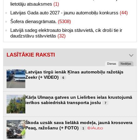
lietotāju atsauksmes
(1)
Latvijas Gada auto 2027 - jaunu automobiļu konkurss
(44)
Šofera dienasgrāmata.
(5308)
Latvijā sadeg elektroauto biroja stāvvietā, cik droši tie ir
daudzstāvu stāvvietās
(32)
LASĪTĀKIE RAKSTI
Dienas
Nedēļas
Latvijas tirgū ienāk Ķīnas automobiļu ražotājs
Zeekr (+ VIDEO)
6
Kārļa Ulmaņa gatves un Lielirbes ielas krustojumā
ierīkos sabiedriskā transporta joslu
7
Škoda uzsāk sava lielākā modeļa, jaunā krosovera
Peaq, ražošanu (+ FOTO)
1