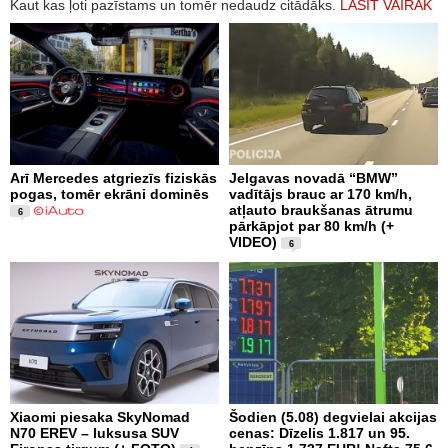
Kaut kas ļoti pazīstams un tomēr nedaudz citādāks.
LASĪT VAIRĀK
Arī Mercedes atgriezīs fiziskās
Jelgavas novadā “BMW”
pogas, tomēr ekrāni dominēs
vadītājs brauc ar 170 km/h,
atļauto braukšanas ātrumu
6
pārkāpjot par 80 km/h (+
VIDEO)
6
Xiaomi piesaka SkyNomad
Šodien (5.08) degvielai akcijas
N70 EREV – luksusa SUV
cenas: Dīzelis 1.817 un 95.