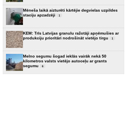
Mēneša laikā aizturēti kārtējie degvielas uzpildes
staciju apzadzēji
1
KEM: Trīs Latvijas granulu ražotāji apņēmušies ar
produkciju prioritāri nodrošināt vietējo tirgu
1
Melno segumu šogad ieklās vairāk nekā 50
kilometros valsts vietējo autoceļu ar grants
segumu
6