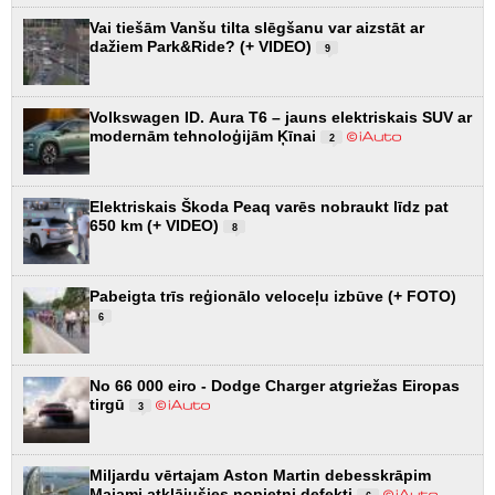
Vai tiešām Vanšu tilta slēgšanu var aizstāt ar
dažiem Park&Ride? (+ VIDEO)
9
Volkswagen ID. Aura T6 – jauns elektriskais SUV ar
modernām tehnoloģijām Ķīnai
2
Elektriskais Škoda Peaq varēs nobraukt līdz pat
650 km (+ VIDEO)
8
Pabeigta trīs reģionālo veloceļu izbūve (+ FOTO)
6
No 66 000 eiro - Dodge Charger atgriežas Eiropas
tirgū
3
Miljardu vērtajam Aston Martin debesskrāpim
Maiami atklājušies nopietni defekti