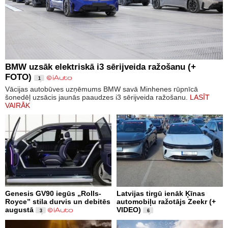
BMW uzsāk elektriskā i3 sērijveida ražošanu (+
FOTO)
1
Vācijas autobūves uzņēmums BMW savā Minhenes rūpnīcā
šonedēļ uzsācis jaunās paaudzes i3 sērijveida ražošanu.
LASĪT
VAIRĀK
Genesis GV90 iegūs „Rolls-
Latvijas tirgū ienāk Ķīnas
Royce” stila durvis un debitēs
automobiļu ražotājs Zeekr (+
augustā
VIDEO)
3
6