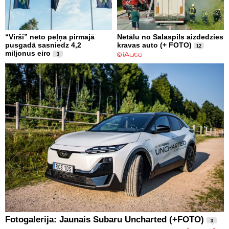
“Virši” neto peļņa pirmajā
Netālu no Salaspils aizdedzies
pusgadā sasniedz 4,2
kravas auto (+ FOTO)
12
miljonus eiro
3
Fotogalerija: Jaunais Subaru Uncharted (+FOTO)
3