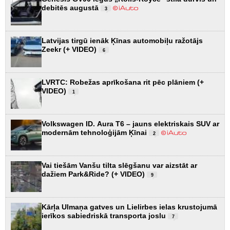
debitēs augustā
3
Latvijas tirgū ienāk Ķīnas automobiļu ražotājs
Zeekr (+ VIDEO)
6
LVRTC: Robežas aprīkošana rit pēc plāniem (+
VIDEO)
1
Volkswagen ID. Aura T6 – jauns elektriskais SUV ar
modernām tehnoloģijām Ķīnai
2
Vai tiešām Vanšu tilta slēgšanu var aizstāt ar
dažiem Park&Ride? (+ VIDEO)
9
Kārļa Ulmaņa gatves un Lielirbes ielas krustojumā
ierīkos sabiedriskā transporta joslu
7