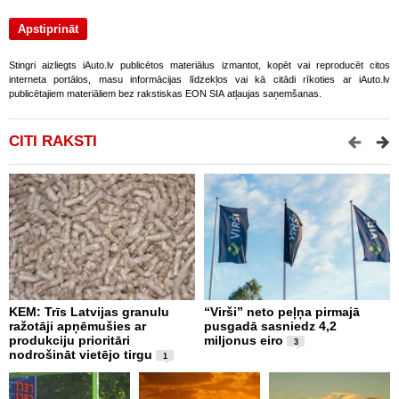
Stingri aizliegts iAuto.lv publicētos materiālus izmantot, kopēt vai reproducēt citos
interneta portālos, masu informācijas līdzekļos vai kā citādi rīkoties ar iAuto.lv
publicētajiem materiāliem bez rakstiskas EON SIA atļaujas saņemšanas.
CITI RAKSTI
KEM: Trīs Latvijas granulu
“Virši” neto peļņa pirmajā
P
ražotāji apņēmušies ar
pusgadā sasniedz 4,2
t
produkciju prioritāri
miljonus eiro
l
3
nodrošināt vietējo tirgu
a
1