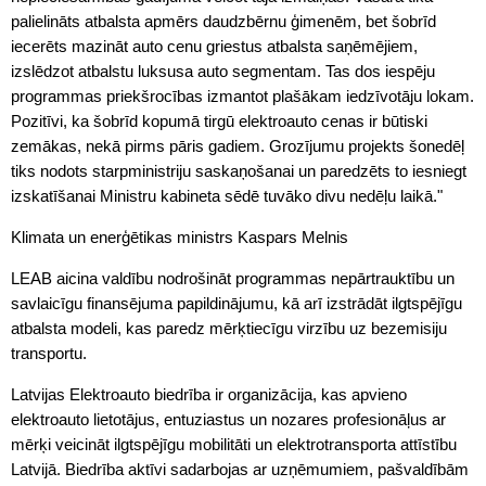
palielināts atbalsta apmērs daudzbērnu ģimenēm, bet šobrīd
iecerēts mazināt auto cenu griestus atbalsta saņēmējiem,
izslēdzot atbalstu luksusa auto segmentam. Tas dos iespēju
programmas priekšrocības izmantot plašākam iedzīvotāju lokam.
Pozitīvi, ka šobrīd kopumā tirgū elektroauto cenas ir būtiski
zemākas, nekā pirms pāris gadiem. Grozījumu projekts šonedēļ
tiks nodots starpministriju saskaņošanai un paredzēts to iesniegt
izskatīšanai Ministru kabineta sēdē tuvāko divu nedēļu laikā."
Klimata un enerģētikas ministrs Kaspars Melnis
LEAB aicina valdību nodrošināt programmas nepārtrauktību un
savlaicīgu finansējuma papildinājumu, kā arī izstrādāt ilgtspējīgu
atbalsta modeli, kas paredz mērķtiecīgu virzību uz bezemisiju
transportu.
Latvijas Elektroauto biedrība ir organizācija, kas apvieno
elektroauto lietotājus, entuziastus un nozares profesionāļus ar
mērķi veicināt ilgtspējīgu mobilitāti un elektrotransporta attīstību
Latvijā. Biedrība aktīvi sadarbojas ar uzņēmumiem, pašvaldībām