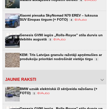
6
Xiaomi piesaka SkyNomad N70 EREV – luksusa
SUV Eiropas tirgum (+ FOTO)
4
Genesis GV90 iegūs „Rolls-Royce” stila durvis un
debitēs augustā
3
KEM: Trīs Latvijas granulu ražotāji apņēmušies ar
produkciju prioritāri nodrošināt vietējo tirgu
1
JAUNIE RAKSTI
BMW uzsāk elektriskā i3 sērijveida ražošanu (+
FOTO)
1
Genesis GV90 iegūs „Rolls-Royce” stila durvis un