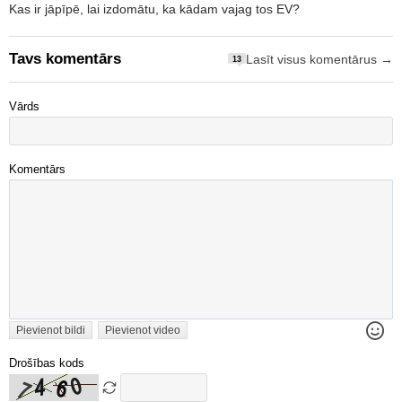
Kas ir jāpīpē, lai izdomātu, ka kādam vajag tos EV?
Tavs komentārs
Lasīt visus komentārus →
13
Vārds
Komentārs
Pievienot bildi
Pievienot video
Drošības kods