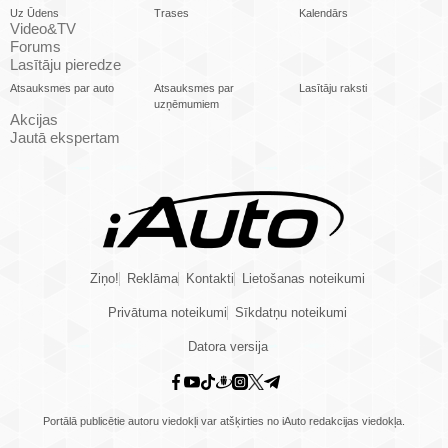
Uz Ūdens
Trases
Kalendārs
Video&TV
Forums
Lasītāju pieredze
Atsauksmes par auto
Atsauksmes par
Lasītāju raksti
uzņēmumiem
Akcijas
Jautā ekspertam
Ziņo!
Reklāma
Kontakti
Lietošanas noteikumi
Privātuma noteikumi
Sīkdatņu noteikumi
Datora versija
Portālā publicētie autoru viedokļi var atšķirties no iAuto redakcijas viedokļa.