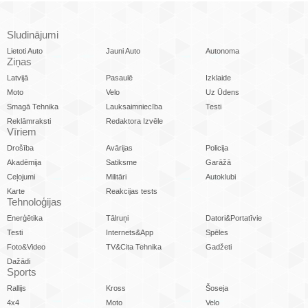
Sludinājumi
Lietoti Auto
Jauni Auto
Autonoma
Ziņas
Latvijā
Pasaulē
Izklaide
Moto
Velo
Uz Ūdens
Smagā Tehnika
Lauksaimniecība
Testi
Reklāmraksti
Redaktora Izvēle
Vīriem
Drošība
Avārijas
Policija
Akadēmija
Satiksme
Garāžā
Ceļojumi
Militāri
Autoklubi
Karte
Reakcijas tests
Tehnoloģijas
Enerģētika
Tālruņi
Datori&Portatīvie
Testi
Internets&App
Spēles
Foto&Video
TV&Cita Tehnika
Gadžeti
Dažādi
Sports
Rallijs
Kross
Šoseja
4x4
Moto
Velo