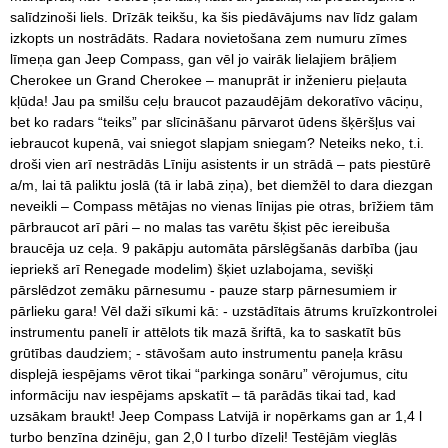
salīdzinoši liels. Drīzāk teikšu, ka šis piedāvājums nav līdz galam
izkopts un nostrādāts. Radara novietošana zem numuru zīmes
līmeņa gan Jeep Compass, gan vēl jo vairāk lielajiem brāļiem
Cherokee un Grand Cherokee – manuprāt ir inženieru pieļauta
kļūda! Jau pa smilšu ceļu braucot pazaudējām dekoratīvo vāciņu,
bet ko radars “teiks” par slīcināšanu pārvarot ūdens šķēršļus vai
iebraucot kupenā, vai sniegot slapjam sniegam? Neteiks neko, t.i.
droši vien arī nestrādās Līniju asistents ir un strādā – pats piestūrē
a/m, lai tā paliktu joslā (tā ir labā ziņa), bet diemžēl to dara diezgan
neveikli – Compass mētājas no vienas līnijas pie otras, brīžiem tām
pārbraucot arī pāri – no malas tas varētu šķist pēc iereibuša
braucēja uz ceļa. 9 pakāpju automāta pārslēgšanās darbība (jau
iepriekš arī Renegade modelim) šķiet uzlabojama, sevišķi
pārslēdzot zemāku pārnesumu - pauze starp pārnesumiem ir
pārlieku gara! Vēl daži sīkumi kā: - uzstādītais ātrums kruīzkontrolei
instrumentu panelī ir attēlots tik mazā šriftā, ka to saskatīt būs
grūtības daudziem; - stāvošam auto instrumentu paneļa krāsu
displejā iespējams vērot tikai “parkinga sonāru” vērojumus, citu
informāciju nav iespējams apskatīt – tā parādās tikai tad, kad
uzsākam braukt! Jeep Compass Latvijā ir nopērkams gan ar 1,4 l
turbo benzīna dzinēju, gan 2,0 l turbo dīzeli! Testējām vieglās