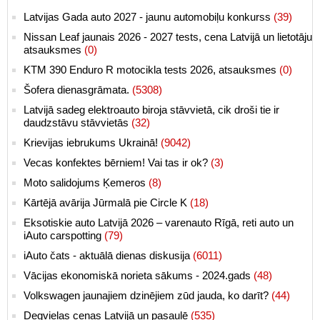
Latvijas Gada auto 2027 - jaunu automobiļu konkurss
(39)
Nissan Leaf jaunais 2026 - 2027 tests, cena Latvijā un lietotāju
atsauksmes
(0)
KTM 390 Enduro R motocikla tests 2026, atsauksmes
(0)
Šofera dienasgrāmata.
(5308)
Latvijā sadeg elektroauto biroja stāvvietā, cik droši tie ir
daudzstāvu stāvvietās
(32)
Krievijas iebrukums Ukrainā!
(9042)
Vecas konfektes bērniem! Vai tas ir ok?
(3)
Moto salidojums Ķemeros
(8)
Kārtējā avārija Jūrmalā pie Circle K
(18)
Eksotiskie auto Latvijā 2026 – varenauto Rīgā, reti auto un
iAuto carspotting
(79)
iAuto čats - aktuālā dienas diskusija
(6011)
Vācijas ekonomiskā norieta sākums - 2024.gads
(48)
Volkswagen jaunajiem dzinējiem zūd jauda, ko darīt?
(44)
Degvielas cenas Latvijā un pasaulē
(535)