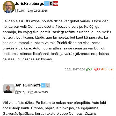
JurisKreicbergs
170
1
02.08.2016
Lai gan šis ir īsts džips, no īsta džipa var gribēt vairāk. Droši vien
ne jau par velti Compass esot arī bezceļu versija. Kolēģi gan
norādīja, ka vajag tikai pareizi saslēgt režīmus un tad jau pa mežu
iet izcili. Ļoti ticami, kāpēc gan lai neietu, bet kaut kā pierasts, ka
šodien automātika izdara vairāk. Priekš džipa arī visai zema
priekšējā pārkare. Automobilis atbilst savai cenai un var būt ļoti
patīkams ikdienas lietošanai, īpaši, ja vairāk jāizbrauc no pilsētas
gausās un līdzenās satiksmes.
3
0
Atbildēt
23.11.2017 0:50
JanisGrinhofs
367
2
20.04.2013
Vēl viens īsts džips. Pa lielam te nekas nav pārspīlēts. Auto labi
notur Jeep kanti. Ērtības, papildus funkcijas, caurgājamība.
Galvenās īpašības, kuras raksturo Jeep Compas. Dizains