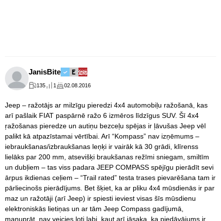
JanisBite
135
1
02.08.2016
Jeep – ražotājs ar milzīgu pieredzi 4x4 automobiļu ražošanā, kas
arī pašlaik FIAT paspārnē ražo 6 izmēros līdzīgus SUV. Šī 4x4
ŗažošanas pieredze un autiņu bezceļu spējas ir ļāvušas Jeep vēl
palikt kā atpazīstamai vērtībai. Arī “Kompass” nav izņēmums –
iebraukšanas/izbraukšanas leņķi ir vairāk kā 30 grādi, klīrenss
lielāks par 200 mm, atsevišķi braukšanas režīmi sniegam, smiltīm
un dubļiem – tas viss padara JEEP COMPASS spējīgu pierādīt sevi
ārpus ikdienas ceļiem – “Trail rated” testa trases pievarēšana tam ir
pārliecinošs pierādījums. Bet šķiet, ka ar pliku 4x4 mūsdienās ir par
maz un ražotāji (arī Jeep) ir spiesti ieviest visas šīs mūsdienu
elektroniskās lietiņas un ar tām Jeep Compass gadījumā,
manuprāt, nav veicies ļoti labi, kaut arī jāsaka, ka piedāvājums ir