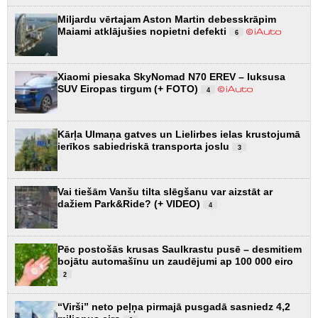
Miljardu vērtajam Aston Martin debesskrāpim
Maiami atklājušies nopietni defekti
6
Xiaomi piesaka SkyNomad N70 EREV – luksusa
SUV Eiropas tirgum (+ FOTO)
4
Kārļa Ulmaņa gatves un Lielirbes ielas krustojumā
ierīkos sabiedriskā transporta joslu
3
Vai tiešām Vanšu tilta slēgšanu var aizstāt ar
dažiem Park&Ride? (+ VIDEO)
4
Pēc postošās krusas Saulkrastu pusē – desmitiem
bojātu automašīnu un zaudējumi ap 100 000 eiro
2
“Virši” neto peļņa pirmajā pusgadā sasniedz 4,2