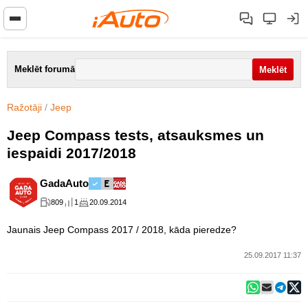
Meklēt forumā
Ražotāji
/
Jeep
Jeep Compass tests, atsauksmes un
iespaidi 2017/2018
GadaAuto
809
1
20.09.2014
Jaunais Jeep Compass 2017 / 2018, kāda pieredze?
25.09.2017 11:37