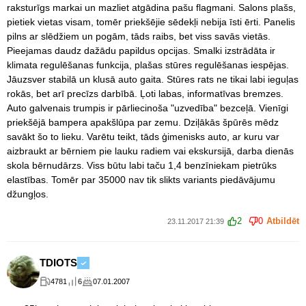
raksturīgs markai un mazliet atgādina pašu flagmani. Salons plašs,
pietiek vietas visam, tomēr priekšējie sēdekļi nebija īsti ērti. Panelis
pilns ar slēdžiem un pogām, tāds raibs, bet viss savās vietās.
Pieejamas daudz dažādu papildus opcijas. Smalki izstrādāta ir
klimata regulēšanas funkcija, plašas stūres regulēšanas iespējas.
Jāuzsver stabilā un klusā auto gaita. Stūres rats ne tikai labi ieguļas
rokās, bet arī precīzs darbībā. Ļoti labas, informatīvas bremzes.
Auto galvenais trumpis ir pārliecinoša "uzvedība" bezceļā. Vienīgi
priekšējā bampera apakšlūpa par zemu. Dziļākās špūrēs mēdz
savākt šo to lieku. Varētu teikt, tāds ģimenisks auto, ar kuru var
aizbraukt ar bērniem pie lauku radiem vai ekskursijā, darba dienās
skola bērnudārzs. Viss būtu labi taču 1,4 benzīniekam pietrūks
elastības. Tomēr par 35000 nav tik slikts variants piedāvājumu
džungļos.
2
0
Atbildēt
23.11.2017 21:39
TDIOTS
4781
6
07.01.2007