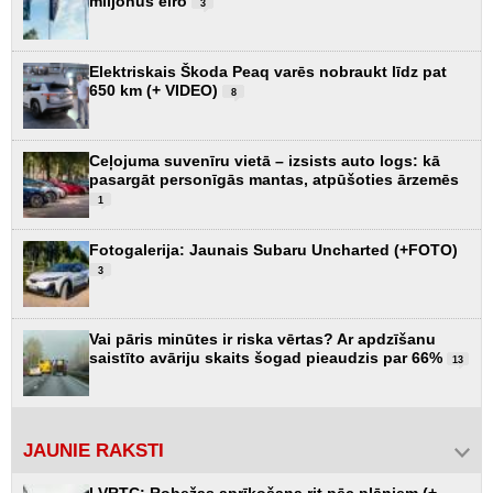
miljonus eiro
3
Elektriskais Škoda Peaq varēs nobraukt līdz pat
650 km (+ VIDEO)
8
Ceļojuma suvenīru vietā – izsists auto logs: kā
pasargāt personīgās mantas, atpūšoties ārzemēs
1
Fotogalerija: Jaunais Subaru Uncharted (+FOTO)
3
Vai pāris minūtes ir riska vērtas? Ar apdzīšanu
saistīto avāriju skaits šogad pieaudzis par 66%
13
JAUNIE RAKSTI