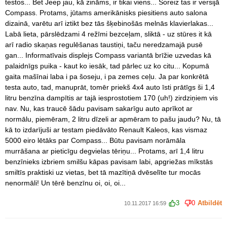
testos... Bet Jeep jau, kā zināms, ir tikai viens... Šoreiz tas ir versijā
Compass. Protams, jūtams amerikānisks piesitiens auto salona
dizainā, varētu arī iztikt bez tās šķebinošās melnās klavierlakas...
Labā lieta, pārslēdzami 4 režīmi bezceļam, sliktā - uz stūres it kā
arī radio skaņas regulēšanas taustiņi, taču neredzamajā pusē
gan... Informatīvais displejs Compass variantā brīžie uzvedas kā
palaidnīgs puika - kaut ko iesāk, tad pārlec uz ko citu... Kopumā
gaita mašīnai laba i pa šoseju, i pa zemes ceļu. Ja par konkrētā
testa auto, tad, manuprāt, tomēr priekš 4x4 auto īsti prātīgs ši 1,4
litru benzīna dampītis ar tajā iesprostotiem 170 (uh!) zirdziņiem vis
nav. Nu, kas traucē šādu pavisam sakarīgu auto aprīkot ar
normālu, piemēram, 2 litru dīzeli ar apmēram to pašu jaudu? Nu, tā
kā to izdarījuši ar testam piedāvāto Renault Kaleos, kas vismaz
5000 eiro lētāks par Compass... Būtu pavisam norāmāla
murrāšana ar pieticīgu degvielas tēriņu... Protams, arī 1,4 litru
benzīnieks izbriem smilšu kāpas pavisam labi, apgriežas mīkstās
smiltīs praktiski uz vietas, bet tā mazītiņā dvēselīte tur mocās
nenormāli! Un tērē benzīnu oi, oi, oi...
3
0
Atbildēt
10.11.2017 16:59