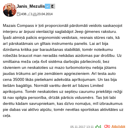
Janis_Mezulis
438
1
23.04.2014
Mazais Compass ir ļoti proporcionāli pārdomāti veidots saskaņojot
interjeru ar ārpusi vienlaicīgi saglabājot Jeep ģimenes raksturu.
Īpaši atmiņā palicis ergonomiski veidotais, resnais stūres rats, kā
arī pārskatāmais un glītais instrumentu panelis. Lai arī bija
dzirdama kritika par baraukšanas stabilitāti, tomēr noteikumu
robežās braucot man neradās nekādas aizdomas par drošību. Uz
smilšaina meža ceļa 4x4 sistēma darbojās pārliecinoši, bez
rāvieniem un neskatoties uz mazo turbomotoriņu nebija jūtams
jaudas trūkums arī pie zemākiem apgriezieniem. Arī testa auto
cena 35000 likās pietiekami adekvāta aprīkojumam. Un tas bija
tiešām bagātīgs. Normāli varētu derēt arī bāzes Limited
aprikojums. Tomēr neskatoties uz septiņu caurumu priekšējo režģi
tā nav spilgta personība, drīzāk pārticis vidusmērs. Tas ļoti labi
derētu kādam savrupniekam, kas dzīvo nomaļus, mīl izbraukumus
pie dabas vai aktīvo atpūtu, tomēr nevēlas sportiskas aktivitātes uz
ceļa.
4
0
Atbildēt
05.11.2017 13:11