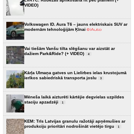
LVRTC: Robežas aprīkošana rit pēc plāniem (+
VIDEO)
Volkswagen ID. Aura T6 – jauns elektriskais SUV ar
modernām tehnoloģijām Ķīnai
Vai tiešām Vanšu tilta slēgšanu var aizstāt ar
dažiem Park&Ride? (+ VIDEO)
4
Kārļa Ulmaņa gatves un Lielirbes ielas krustojumā
ierīkos sabiedriskā transporta joslu
3
Mēneša laikā aizturēti kārtējie degvielas uzpildes
staciju apzadzēji
1
KEM: Trīs Latvijas granulu ražotāji apņēmušies ar
produkciju prioritāri nodrošināt vietējo tirgu
1