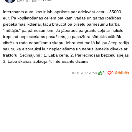
96
1
02.11.2016
Interesants auto, kas ir labi aprīkots par adekvātu cenu - 35000
eur. Pa koplietošanas ceļiem patīkami vadās un gaitas īpašības
pietiekamas ikdienai, taču braucot pa pilsētu pārnesumu kārba
"mētājās" pa pārnesumiem. Ja jāberauc pa grants ceļu ar nelielu
trepi tad nepieciešams pasažieris, jo pasažīera sēdeklis citādāk
vibrē un rada nepatīkamu skaņu. Iebraucot mežā kā jau Jeep radija
sajūtu, ka aizbrauksi kur nepieciešams un nebūs jāmeklē cilvēks ar
traktoru. Secinājumi : 1. Laba cena. 2. Pārliecinošas bezceļu spējas
3. Laba skaņas izolācija 4. Interesants dizains.
2
0
Atbildēt
07.11.2017 20:50