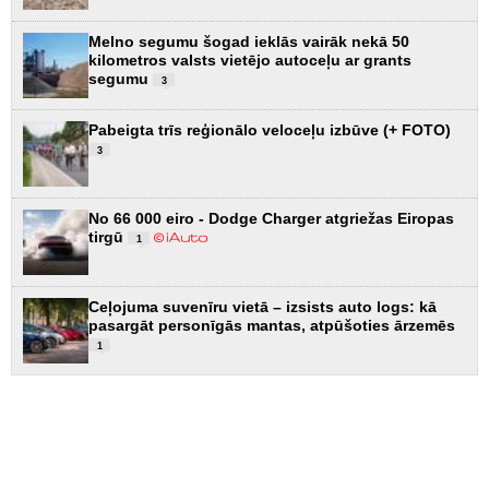
Melno segumu šogad ieklās vairāk nekā 50
kilometros valsts vietējo autoceļu ar grants
segumu
3
Pabeigta trīs reģionālo veloceļu izbūve (+ FOTO)
3
No 66 000 eiro - Dodge Charger atgriežas Eiropas
tirgū
1
Ceļojuma suvenīru vietā – izsists auto logs: kā
pasargāt personīgās mantas, atpūšoties ārzemēs
1