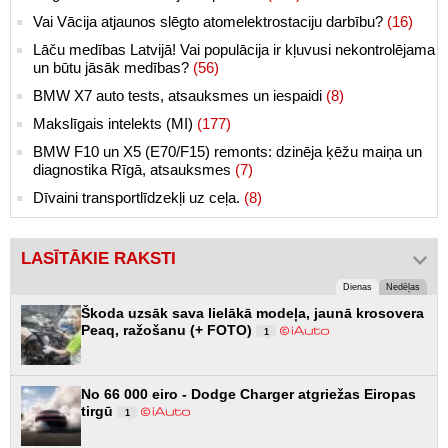
Vai Vācija atjaunos slēgto atomelektrostaciju darbību?
(16)
Lāču medības Latvijā! Vai populācija ir kļuvusi nekontrolējama
un būtu jāsāk medības?
(56)
BMW X7 auto tests, atsauksmes un iespaidi
(8)
Makslīgais intelekts (MI)
(177)
BMW F10 un X5 (E70/F15) remonts: dzinēja ķēžu maiņa un
diagnostika Rīgā, atsauksmes
(7)
Dīvaini transportlīdzekļi uz ceļa.
(8)
LASĪTĀKIE RAKSTI
Dienas
Nedēļas
Škoda uzsāk sava lielākā modeļa, jaunā krosovera
Peaq, ražošanu (+ FOTO)
1
No 66 000 eiro - Dodge Charger atgriežas Eiropas
tirgū
1