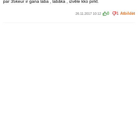
par 35keur ir gana laba , labāka , izvēle kko pirkt.
0
1
Atbildēt
26.11.2017 10:12