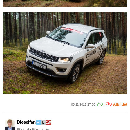
0
0
Atbildēt
05.11.2017 17:56
Dieselfan