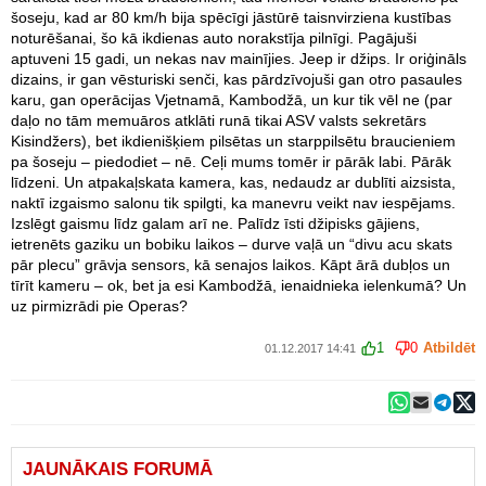
šoseju, kad ar 80 km/h bija spēcīgi jāstūrē taisnvirziena kustības
noturēšanai, šo kā ikdienas auto norakstīja pilnīgi. Pagājuši
aptuveni 15 gadi, un nekas nav mainījies. Jeep ir džips. Ir oriģināls
dizains, ir gan vēsturiski senči, kas pārdzīvojuši gan otro pasaules
karu, gan operācijas Vjetnamā, Kambodžā, un kur tik vēl ne (par
daļo no tām memuāros atklāti runā tikai ASV valsts sekretārs
Kisindžers), bet ikdienišķiem pilsētas un starppilsētu braucieniem
pa šoseju – piedodiet – nē. Ceļi mums tomēr ir pārāk labi. Pārāk
līdzeni. Un atpakaļskata kamera, kas, nedaudz ar dublīti aizsista,
naktī izgaismo salonu tik spilgti, ka manevru veikt nav iespējams.
Izslēgt gaismu līdz galam arī ne. Palīdz īsti džipisks gājiens,
ietrenēts gaziku un bobiku laikos – durve vaļā un “divu acu skats
pār plecu” grāvja sensors, kā senajos laikos. Kāpt ārā dubļos un
tīrīt kameru – ok, bet ja esi Kambodžā, ienaidnieka ielenkumā? Un
uz pirmizrādi pie Operas?
1
0
Atbildēt
01.12.2017 14:41
JAUNĀKAIS FORUMĀ