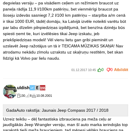
degvielas versiju – pa visādiem ceļiem un režīmiem braucot uz
paneļa rādīja 11,9 l/100km patēriņu, bet vienmērīgi braucot pa
šoseju izdevās sasniegt 7,2 l/100 km patēriņu – starpība a/m cenā
ir tikai 1000 EUR, tādēļ domāju, ka Latvijā izvēle noteikti varētu būt
par labu dīzelim pilnpiedziņas izpildījumā, bet benzīna dzinēju būs
spiesti ņemt tie, kuri izvēlēsies tikai Jeep izskatu, jeb
priekšpiedziņas modeli! Vēl vienu lietu gan gribi pieminēt un
uzslavēt Jeep ražotājus un tā ir TEICAMA MŪZIKAS SKAŅA! Nav
atrodamu nekādu zīmolu uzrakstu uz skaļruņu restītēm, bet skan
līdzīgi kā Volvo par lielu naudu.
0
0
Atbildēt
01.12.2017 10:45
uldish
30
8
10.08.2001
GadaAuto rakstīja: Jaunais Jeep Compass 2017 / 2018
Uzreiz teikšu – dēļ fantastiska izbrauciena pa meža ceļu ar
jaudīgākās Jeep Wrangler versiju, man šī auto marka ierindojās top
sarakstā tieši meža braucieniem, tad mēnesi vēlāks brauciens pa