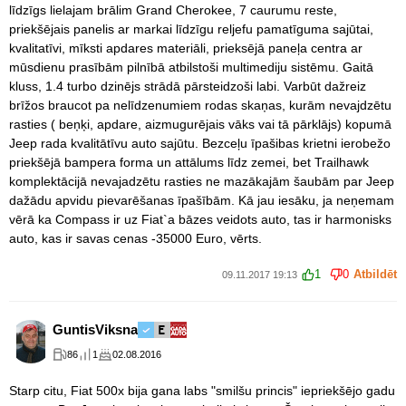
līdzīgs lielajam brālim Grand Cherokee, 7 caurumu reste,
priekšējais panelis ar markai līdzīgu reljefu pamatīguma sajūtai,
kvalitatīvi, mīksti apdares materiāli, prieksējā paneļa centra ar
mūsdienu prasībām pilnībā atbilstoši multimediju sistēmu. Gaitā
kluss, 1.4 turbo dzinējs strādā pārsteidzoši labi. Varbūt dažreiz
brīžos braucot pa nelīdzenumiem rodas skaņas, kurām nevajdzētu
rasties ( beņķi, apdare, aizmugurējais vāks vai tā pārklājs) kopumā
Jeep rada kvalitātīvu auto sajūtu. Bezceļu īpašibas krietni ierobežo
priekšējā bampera forma un attālums līdz zemei, bet Trailhawk
komplektācijā nevajadzētu rasties ne mazākajām šaubām par Jeep
dažādu apvidu pievarēšanas īpašībām. Kā jau iesāku, ja neņemam
vērā ka Compass ir uz Fiat`a bāzes veidots auto, tas ir harmonisks
auto, kas ir savas cenas -35000 Euro, vērts.
1
0
Atbildēt
09.11.2017 19:13
GuntisViksna
86
1
02.08.2016
Starp citu, Fiat 500x bija gana labs "smilšu princis" iepriekšējo gadu