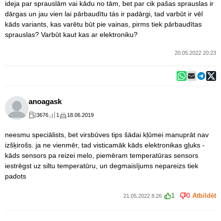
ideja par sprauslām vai kādu no tām, bet par cik pašas sprauslas ir
dārgas un jau vien lai pārbaudītu tás ir padārgi, tad varbūt ir vēl
kāds variants, kas varētu būt pie vainas, pirms tiek pārbaudītas
sprauslas? Varbūt kaut kas ar elektroniku?
20.05.2022 20:23
anoagask
3676
1
18.06.2019
neesmu speciālists, bet virsbūves tips šādai kļūmei manuprāt nav
izšķirošs. ja ne vienmēr, tad visticamāk kāds elektronikas gļuks -
kāds sensors pa reizei melo, piemēram temperatūras sensors
iestrēgst uz siltu temperatūru, un degmaisījums nepareizs tiek
padots
1
0
Atbildēt
21.05.2022 8:26