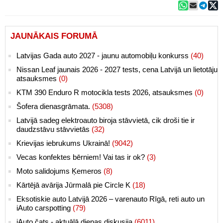
JAUNĀKAIS FORUMĀ
Latvijas Gada auto 2027 - jaunu automobiļu konkurss
(40)
Nissan Leaf jaunais 2026 - 2027 tests, cena Latvijā un lietotāju
atsauksmes
(0)
KTM 390 Enduro R motocikla tests 2026, atsauksmes
(0)
Šofera dienasgrāmata.
(5308)
Latvijā sadeg elektroauto biroja stāvvietā, cik droši tie ir
daudzstāvu stāvvietās
(32)
Krievijas iebrukums Ukrainā!
(9042)
Vecas konfektes bērniem! Vai tas ir ok?
(3)
Moto salidojums Ķemeros
(8)
Kārtējā avārija Jūrmalā pie Circle K
(18)
Eksotiskie auto Latvijā 2026 – varenauto Rīgā, reti auto un
iAuto carspotting
(79)
iAuto čats - aktuālā dienas diskusija
(6011)