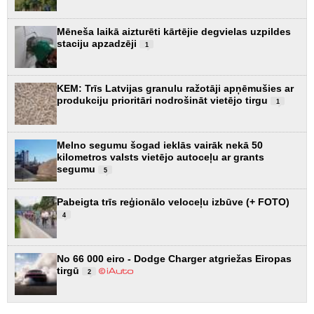
Mēneša laikā aizturēti kārtējie degvielas uzpildes
staciju apzadzēji
1
KEM: Trīs Latvijas granulu ražotāji apņēmušies ar
produkciju prioritāri nodrošināt vietējo tirgu
1
Melno segumu šogad ieklās vairāk nekā 50
kilometros valsts vietējo autoceļu ar grants
segumu
5
Pabeigta trīs reģionālo veloceļu izbūve (+ FOTO)
4
No 66 000 eiro - Dodge Charger atgriežas Eiropas
tirgū
2