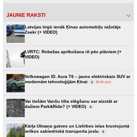
JAUNIE RAKSTI
Latvijas tirgū ienāk Ķīnas automobiļu ražotājs
Zeekr (+ VIDEO)
LVRTC: Robežas aprīkošana rit pēc plāniem (+
VIDEO)
Volkswagen ID. Aura T6 – jauns elektriskais SUV ar
modernām tehnoloģijām Ķīnai
2
Vai tiešām Vanšu tilta slēgšanu var aizstāt ar
dažiem Park&Ride? (+ VIDEO)
6
Kārļa Ulmaņa gatves un Lielirbes ielas krustojumā
ierīkos sabiedriskā transporta joslu
5