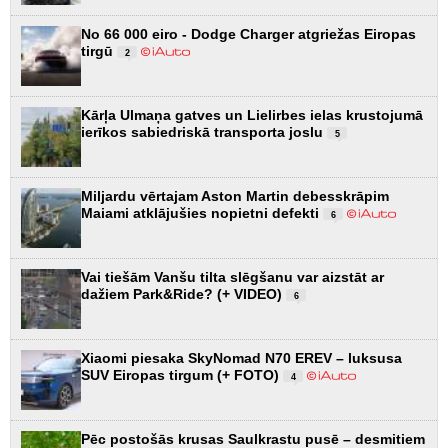
No 66 000 eiro - Dodge Charger atgriežas Eiropas
tirgū
2
Kārļa Ulmaņa gatves un Lielirbes ielas krustojumā
ierīkos sabiedriskā transporta joslu
5
Miljardu vērtajam Aston Martin debesskrāpim
Maiami atklājušies nopietni defekti
6
Vai tiešām Vanšu tilta slēgšanu var aizstāt ar
dažiem Park&Ride? (+ VIDEO)
6
Xiaomi piesaka SkyNomad N70 EREV – luksusa
SUV Eiropas tirgum (+ FOTO)
4
Pēc postošās krusas Saulkrastu pusē – desmitiem