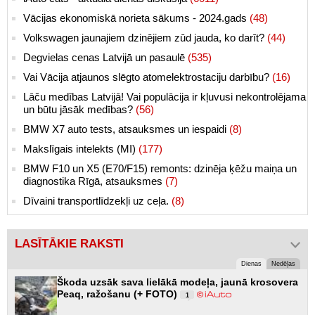
Vācijas ekonomiskā norieta sākums - 2024.gads
(48)
Volkswagen jaunajiem dzinējiem zūd jauda, ko darīt?
(44)
Degvielas cenas Latvijā un pasaulē
(535)
Vai Vācija atjaunos slēgto atomelektrostaciju darbību?
(16)
Lāču medības Latvijā! Vai populācija ir kļuvusi nekontrolējama
un būtu jāsāk medības?
(56)
BMW X7 auto tests, atsauksmes un iespaidi
(8)
Makslīgais intelekts (MI)
(177)
BMW F10 un X5 (E70/F15) remonts: dzinēja ķēžu maiņa un
diagnostika Rīgā, atsauksmes
(7)
Dīvaini transportlīdzekļi uz ceļa.
(8)
LASĪTĀKIE RAKSTI
Dienas
Nedēļas
Škoda uzsāk sava lielākā modeļa, jaunā krosovera
Peaq, ražošanu (+ FOTO)
1