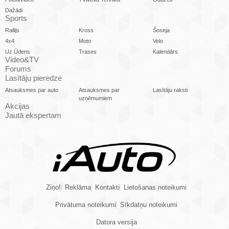
Dažādi
Sports
Rallijs
Kross
Šoseja
4x4
Moto
Velo
Uz Ūdens
Trases
Kalendārs
Video&TV
Forums
Lasītāju pieredze
Atsauksmes par auto
Atsauksmes par
Lasītāju raksti
uzņēmumiem
Akcijas
Jautā ekspertam
Ziņo!
Reklāma
Kontakti
Lietošanas noteikumi
Privātuma noteikumi
Sīkdatņu noteikumi
Datora versija