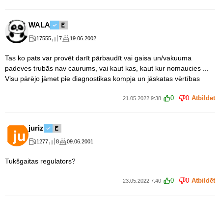
WALA
17555
7
19.06.2002
Tas ko pats var provēt darīt pārbaudīt vai gaisa un/vakuuma
padeves trubās nav caurums, vai kaut kas, kaut kur nomaucies ...
Visu pārējo jāmet pie diagnostikas kompja un jāskatas vērtības
0
0
Atbildēt
21.05.2022 9:38
juriz
1277
8
09.06.2001
Tukšgaitas regulators?
0
0
Atbildēt
23.05.2022 7:40