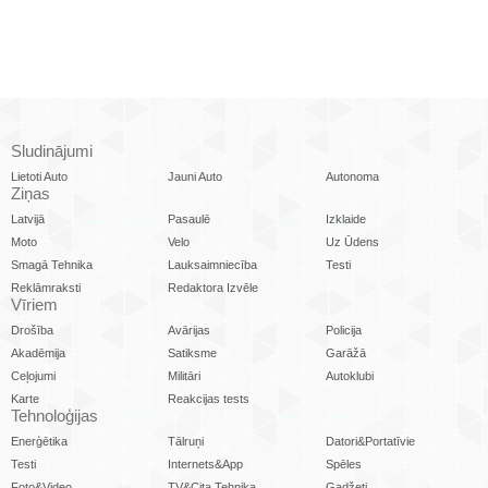
Sludinājumi
Lietoti Auto
Jauni Auto
Autonoma
Ziņas
Latvijā
Pasaulē
Izklaide
Moto
Velo
Uz Ūdens
Smagā Tehnika
Lauksaimniecība
Testi
Reklāmraksti
Redaktora Izvēle
Vīriem
Drošība
Avārijas
Policija
Akadēmija
Satiksme
Garāžā
Ceļojumi
Militāri
Autoklubi
Karte
Reakcijas tests
Tehnoloģijas
Enerģētika
Tālruņi
Datori&Portatīvie
Testi
Internets&App
Spēles
Foto&Video
TV&Cita Tehnika
Gadžeti