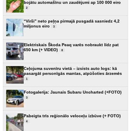
bojātu automašīnu un zaudējumi ap 100 000 eiro
2
“Virši” neto peļņa pirmajā pusgadā sasniedz 4,2
miljonus eiro
3
Elektriskais Škoda Peaq varēs nobraukt līdz pat
650 km (+ VIDEO)
8
Ceļojuma suvenīru vietā – izsists auto logs: kā
pasargāt personīgās mantas, atpūšoties ārzemēs
1
Fotogalerija: Jaunais Subaru Uncharted (+FOTO)
3
Pabeigta trīs reģionālo veloceļu izbūve (+ FOTO)
4