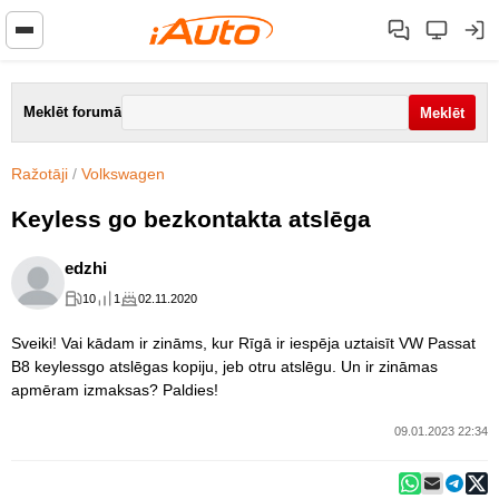
Meklēt forumā
Ražotāji
/
Volkswagen
Keyless go bezkontakta atslēga
edzhi
10
1
02.11.2020
Sveiki! Vai kādam ir zināms, kur Rīgā ir iespēja uztaisīt VW Passat
B8 keylessgo atslēgas kopiju, jeb otru atslēgu. Un ir zināmas
apmēram izmaksas? Paldies!
09.01.2023 22:34