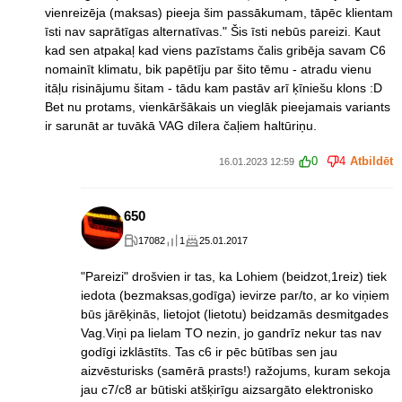
vienreizēja (maksas) pieeja šim passākumam, tāpēc klientam
īsti nav saprātīgas alternatīvas." Šis īsti nebūs pareizi. Kaut
kad sen atpakaļ kad viens pazīstams čalis gribēja savam C6
nomainīt klimatu, bik papētīju par šito tēmu - atradu vienu
itāļu risinājumu šitam - tādu kam pastāv arī ķīniešu klons :D
Bet nu protams, vienkāršākais un vieglāk pieejamais variants
ir sarunāt ar tuvākā VAG dīlera čaļiem haltūriņu.
0
4
Atbildēt
16.01.2023 12:59
650
17082
1
25.01.2017
"Pareizi" drošvien ir tas, ka Lohiem (beidzot,1reiz) tiek
iedota (bezmaksas,godīga) ievirze par/to, ar ko viņiem
būs jārēķinās, lietojot (lietotu) beidzamās desmitgades
Vag.Viņi pa lielam TO nezin, jo gandrīz nekur tas nav
godīgi izklāstīts. Tas c6 ir pēc būtības sen jau
aizvēsturisks (samērā prasts!) ražojums, kuram sekoja
jau c7/c8 ar būtiski atšķirīgu aizsargāto elektronisko