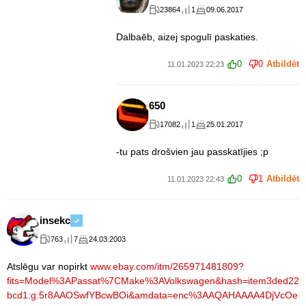
23864
1
09.06.2017
Dalbaēb, aizej spogulī paskaties.
0
0
Atbildēt
11.01.2023 22:23
650
17082
1
25.01.2017
-tu pats drošvien jau passkatījies ;p
0
1
Atbildēt
11.01.2023 22:43
insekc
763
7
24.03.2003
Atslēgu var nopirkt
www.ebay.com/itm/265971481809?
fits=Model%3APassat%7CMake%3AVolkswagen&hash=item3ded22
bcd1:g:5r8AAOSwfYBcwBOi&amdata=enc%3AAQAHAAAA4DjVcOe