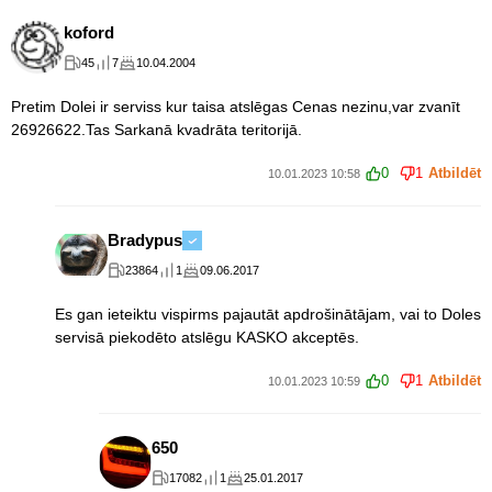
koford
45
7
10.04.2004
Pretim Dolei ir serviss kur taisa atslēgas Cenas nezinu,var zvanīt
26926622.Tas Sarkanā kvadrāta teritorijā.
0
1
Atbildēt
10.01.2023 10:58
Bradypus
23864
1
09.06.2017
Es gan ieteiktu vispirms pajautāt apdrošinātājam, vai to Doles
servisā piekodēto atslēgu KASKO akceptēs.
0
1
Atbildēt
10.01.2023 10:59
650
17082
1
25.01.2017