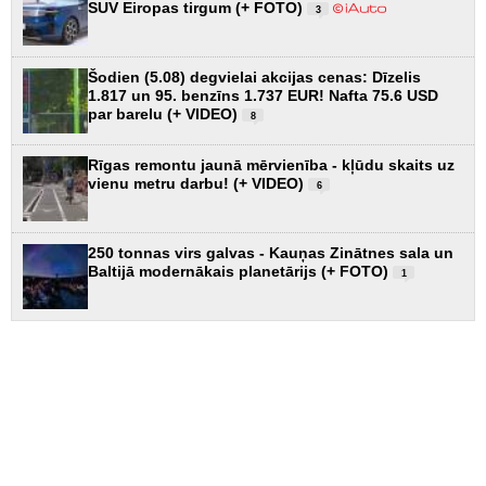
SUV Eiropas tirgum (+ FOTO)
3
Šodien (5.08) degvielai akcijas cenas: Dīzelis
1.817 un 95. benzīns 1.737 EUR! Nafta 75.6 USD
par barelu (+ VIDEO)
8
Rīgas remontu jaunā mērvienība - kļūdu skaits uz
vienu metru darbu! (+ VIDEO)
6
250 tonnas virs galvas - Kauņas Zinātnes sala un
Baltijā modernākais planetārijs (+ FOTO)
1