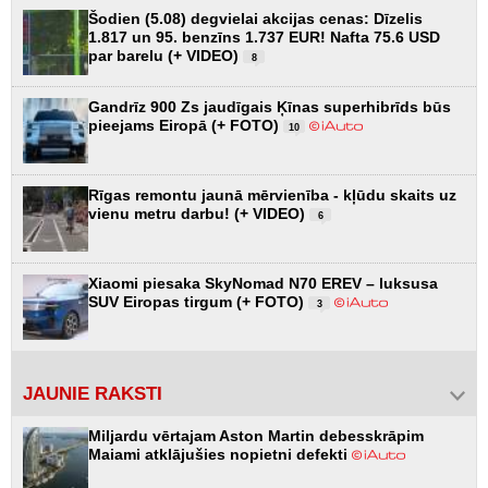
Šodien (5.08) degvielai akcijas cenas: Dīzelis
1.817 un 95. benzīns 1.737 EUR! Nafta 75.6 USD
par barelu (+ VIDEO)
8
Gandrīz 900 Zs jaudīgais Ķīnas superhibrīds būs
pieejams Eiropā (+ FOTO)
10
Rīgas remontu jaunā mērvienība - kļūdu skaits uz
vienu metru darbu! (+ VIDEO)
6
Xiaomi piesaka SkyNomad N70 EREV – luksusa
SUV Eiropas tirgum (+ FOTO)
3
JAUNIE RAKSTI
Miljardu vērtajam Aston Martin debesskrāpim
Maiami atklājušies nopietni defekti