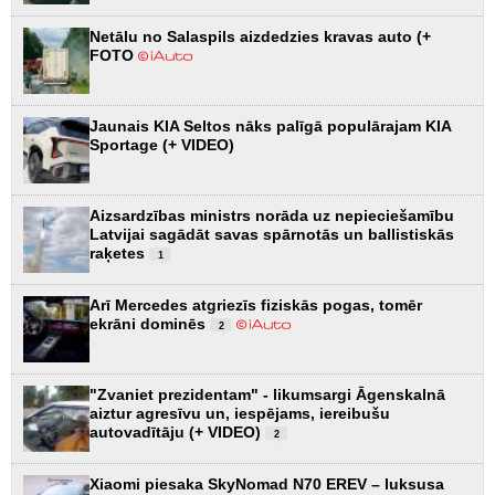
Netālu no Salaspils aizdedzies kravas auto (+
FOTO
Jaunais KIA Seltos nāks palīgā populārajam KIA
Sportage (+ VIDEO)
Aizsardzības ministrs norāda uz nepieciešamību
Latvijai sagādāt savas spārnotās un ballistiskās
raķetes
1
Arī Mercedes atgriezīs fiziskās pogas, tomēr
ekrāni dominēs
2
"Zvaniet prezidentam" - likumsargi Āgenskalnā
aiztur agresīvu un, iespējams, iereibušu
autovadītāju (+ VIDEO)
2
Xiaomi piesaka SkyNomad N70 EREV – luksusa