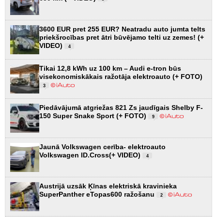
3600 EUR pret 255 EUR? Neatradu auto jumta telts
priekšrocības pret ātri būvējamo telti uz zemes! (+
VIDEO)
4
Tikai 12,8 kWh uz 100 km – Audi e-tron būs
visekonomiskākais ražotāja elektroauto (+ FOTO)
3
Piedāvājumā atgriežas 821 Zs jaudīgais Shelby F-
150 Super Snake Sport (+ FOTO)
9
Jaunā Volkswagen cerība- elektroauto
Volkswagen ID.Cross(+ VIDEO)
4
Austrijā uzsāk Ķīnas elektriskā kravinieka
SuperPanther eTopas600 ražošanu
2