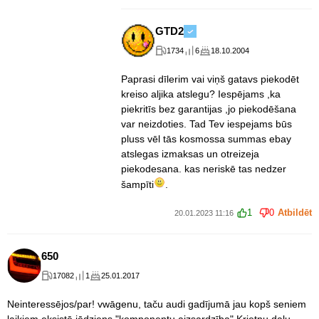
GTD2
1734
6
18.10.2004
Paprasi dīlerim vai viņš gatavs piekodēt
kreiso aljika atslegu? Iespējams ,ka
piekritīs bez garantijas ,jo piekodēšana
var neizdoties. Tad Tev iespejams būs
pluss vēl tās kosmossa summas ebay
atslegas izmaksas un otreizeja
piekodesana. kas neriskē tas nedzer
šampīti
.
1
0
Atbildēt
20.01.2023 11:16
650
17082
1
25.01.2017
Neinteressējos/par! vwāgenu, taču audi gadījumā jau kopš seniem