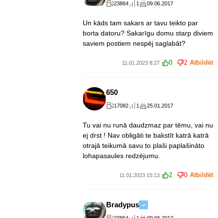
23864
1
09.06.2017
Un kāds tam sakars ar tavu teikto par
borta datoru? Sakarīgu domu starp diviem
saviem postiem nespēj saglabāt?
0
2
Atbildēt
11.01.2023 8:27
650
17082
1
25.01.2017
Tu vai nu runā daudzmaz par tēmu, vai nu
ej drst ! Nav obligāti te bakstīt katrā katrā
otrajā teikumā savu to plaši paplašināto
lohapasaules redzējumu.
2
0
Atbildēt
11.01.2023 15:13
Bradypus