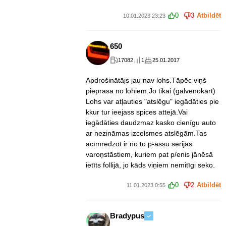
0
3
Atbildēt
10.01.2023 23:23
650
17082
1
25.01.2017
Apdrošinātājs jau nav lohs.Tāpēc viņš
pieprasa no lohiem.Jo tikai (galvenokārt)
Lohs var atļauties "atslēgu" iegādāties pie
kkur tur ieejass spices attejā.Vai
iegādāties daudzmaz kasko cienīgu auto
ar nezināmas izcelsmes atslēgām.Tas
acīmredzot ir no to p-assu sērijas
varoņstāstiem, kuriem pat p/enis jānēsā
ietīts follijā, jo kāds viņiem nemitīgi seko.
0
2
Atbildēt
11.01.2023 0:55
Bradypus