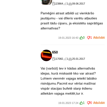
23864
1
09.06.2017
Pamēģini atrast atbildi uz vienkāršo
jautājumu - vai dīleris varētu atļauties
prasīt tādu ciparu, ja eksistētu saprātīgas
alternatīvas?
0
1
Atbildēt
19.01.2023 16:43
650
17082
1
25.01.2017
Vai (varbūt) tev ir kādas alternatīvās
idejas, kurā miskastē kko var atrast?
Lohiem vienmēr vajaga ieteikt labāko
risinājumu.Pacmit eur vērtai mašīnai
vispār stacijas bufetē starp ēdienu
atliekām vajaga meklēt,tur ir.
1
0
Atbildēt
19.01.2023 17:24