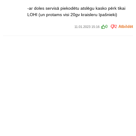
-ar doles servisā piekodētu atslēgu kasko pērk tikai
LOHI (un protams visi 20gv kraisleru īpašnieki)
0
2
Atbildēt
11.01.2023 15:16