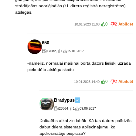
strādājošas neoriģinālās (t.i. dīrera reģistrā nereģistrētas)
atslēgas.
0
2
Atbildēt
10.01.2023 11:08
650
17082
1
25.01.2017
-nameiiz, normālai mašīnai borta dators lieliski uzrāda
piekodēto atslēgu skaitu
0
2
Atbildēt
10.01.2023 14:40
Bradypus
23864
1
09.06.2017
Dalbaēbs atkal zin labāk. Kā tas dators palīdzēs
dabūt dīlera sistēmas apliecinājumu, ko
apdrošinātājs pieprasa?