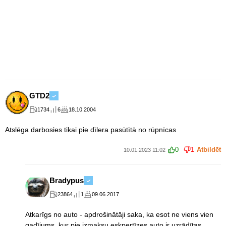
GTD2
1734
6
18.10.2004
Atslēga darbosies tikai pie dīlera pasūtītā no rūpnīcas
0
1
Atbildēt
10.01.2023 11:02
Bradypus
23864
1
09.06.2017
Atkarīgs no auto - apdrošinātāji saka, ka esot ne viens vien
gadījums, kur pie izmaksu eskpertīzes auto ir uzrādītas