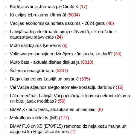
Kārtējā avārija Jūrmalā pie Circle K
(17)
Krievijas iebrukums Ukrainā!
(9034)
Vācijas ekonomiskā norieta sākums - 2024.gads
(48)
Latvijā sadeg elektroauto biroja stāvvietā, cik droši tie ir
daudzstāvu stāvvietās
(24)
Moto salidojums Ķemeros
(6)
Volkswagen jaunajiem dzinējiem zūd jauda, ko darīt?
(44)
iAuto čats - aktuālā dienas diskusija
(6010)
Šofera dienasgrāmata.
(5307)
Degvielas cenas Latvijā un pasaulē
(535)
Vai Vācija atjaunos slēgto atomelektrostaciju darbību?
(16)
Lāču medības Latvijā! Vai populācija ir kļuvusi nekontrolējama
un būtu jāsāk medības?
(56)
BMW X7 auto tests, atsauksmes un iespaidi
(8)
Makslīgais intelekts (MI)
(177)
BMW F10 un X5 (E70/F15) remonts: dzinēja ķēžu maiņa un
diagnostika Rīgā, atsauksmes
(7)