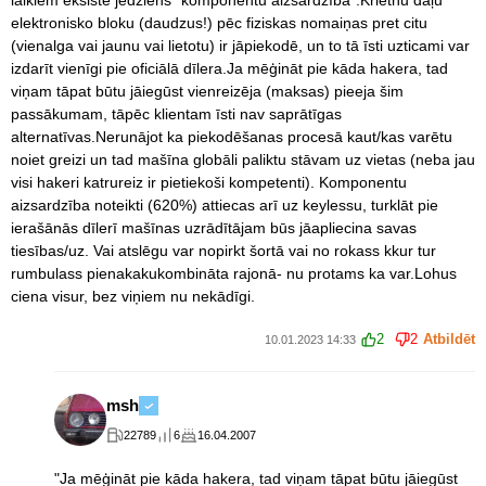
laikiem eksistē jēdziens "komponentu aizsardzība".Krietnu daļu
elektronisko bloku (daudzus!) pēc fiziskas nomaiņas pret citu
(vienalga vai jaunu vai lietotu) ir jāpiekodē, un to tā īsti uzticami var
izdarīt vienīgi pie oficiālā dīlera.Ja mēģināt pie kāda hakera, tad
viņam tāpat būtu jāiegūst vienreizēja (maksas) pieeja šim
passākumam, tāpēc klientam īsti nav saprātīgas
alternatīvas.Nerunājot ka piekodēšanas procesā kaut/kas varētu
noiet greizi un tad mašīna globāli paliktu stāvam uz vietas (neba jau
visi hakeri katrureiz ir pietiekoši kompetenti). Komponentu
aizsardzība noteikti (620%) attiecas arī uz keylessu, turklāt pie
ierašānās dīlerī mašīnas uzrādītājam būs jāapliecina savas
tiesības/uz. Vai atslēgu var nopirkt šortā vai no rokass kkur tur
rumbulass pienakakukombināta rajonā- nu protams ka var.Lohus
ciena visur, bez viņiem nu nekādīgi.
2
2
Atbildēt
10.01.2023 14:33
msh
22789
6
16.04.2007
"Ja mēģināt pie kāda hakera, tad viņam tāpat būtu jāiegūst