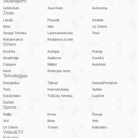
Sludinājumi
Lietoti Auto
Jauni Auto
Autonoma
Ziņas
Latvijā
Pasaulē
Izklaide
Moto
Velo
Uz Ūdens
Smagā Tehnika
Lauksaimniecība
Testi
Reklāmraksti
Redaktora Izvēle
Vīriem
Drošība
Avārijas
Policija
Akadēmija
Satiksme
Garāžā
Ceļojumi
Militāri
Autoklubi
Karte
Reakcijas tests
Tehnoloģijas
Enerģētika
Tālruņi
Datori&Portatīvie
Testi
Internets&App
Spēles
Foto&Video
TV&Cita Tehnika
Gadžeti
Dažādi
Sports
Rallijs
Kross
Šoseja
4x4
Moto
Velo
Uz Ūdens
Trases
Kalendārs
Video&TV
Forums