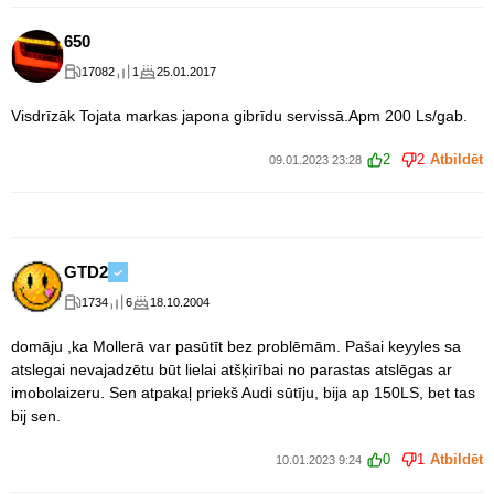
650
17082
1
25.01.2017
Visdrīzāk Tojata markas japona gibrīdu servissā.Apm 200 Ls/gab.
2
2
Atbildēt
09.01.2023 23:28
GTD2
1734
6
18.10.2004
domāju ,ka Mollerā var pasūtīt bez problēmām. Pašai keyyles sa
atslegai nevajadzētu būt lielai atšķirībai no parastas atslēgas ar
imobolaizeru. Sen atpakaļ priekš Audi sūtīju, bija ap 150LS, bet tas
bij sen.
0
1
Atbildēt
10.01.2023 9:24