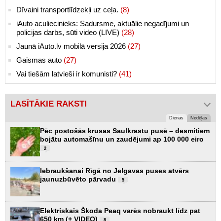
Dīvaini transportlīdzekļi uz ceļa.
(8)
iAuto aculiecinieks: Sadursme, aktuālie negadījumi un
policijas darbs, sūti video (LIVE)
(28)
Jaunā iAuto.lv mobilā versija 2026
(27)
Gaismas auto
(27)
Vai tiešām latvieši ir komunisti?
(41)
LASĪTĀKIE RAKSTI
Dienas
Nedēļas
Pēc postošās krusas Saulkrastu pusē – desmitiem
bojātu automašīnu un zaudējumi ap 100 000 eiro
2
Iebraukšanai Rīgā no Jelgavas puses atvērs
jaunuzbūvēto pārvadu
5
Elektriskais Škoda Peaq varēs nobraukt līdz pat
650 km (+ VIDEO)
8