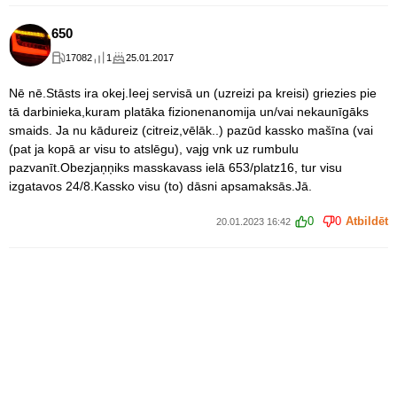
650
17082
1
25.01.2017
Nē nē.Stāsts ira okej.Ieej servisā un (uzreizi pa kreisi) griezies pie
tā darbinieka,kuram platāka fizionenanomija un/vai nekaunīgāks
smaids. Ja nu kādureiz (citreiz,vēlāk..) pazūd kassko mašīna (vai
(pat ja kopā ar visu to atslēgu), vajg vnk uz rumbulu
pazvanīt.Obezjaņņiks masskavass ielā 653/platz16, tur visu
izgatavos 24/8.Kassko visu (to) dāsni apsamaksās.Jā.
0
0
Atbildēt
20.01.2023 16:42