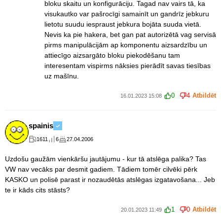
bloku skaitu un konfigurāciju. Tagad nav vairs tā, ka
visukautko var pašrocīgi samainīt un gandrīz jebkuru
lietotu suudu iespraust jebkura bojāta suuda vietā.
Nevis ka pie hakera, bet gan pat autorizētā vag servisā
pirms manipulācijām ap komponentu aizsardzību un
attiecīgo aizsargāto bloku piekodēšanu tam
interesentam vispirms nāksies pierādīt savas tiesības
uz mašīnu.
0
4
Atbildēt
16.01.2023 15:08
spainis
1611
6
27.04.2006
Uzdošu gaužām vienkāršu jautājumu - kur tā atslēga palika? Tas
VW nav vecāks par desmit gadiem. Tādiem tomēr cilvēki pērk
KASKO un polisē parast ir nozaudētās atslēgas izgatavošana... Jeb
te ir kāds cits stāsts?
1
0
Atbildēt
20.01.2023 11:49