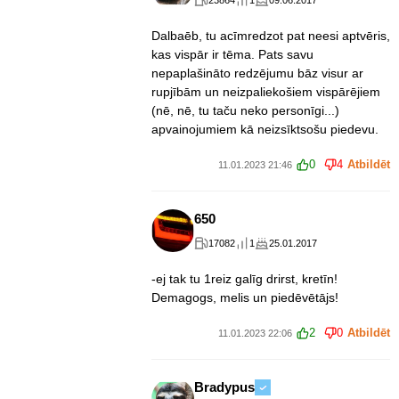
23864
1
09.06.2017
Dalbaēb, tu acīmredzot pat neesi aptvēris,
kas vispār ir tēma. Pats savu
nepaplašināto redzējumu bāz visur ar
rupjībām un neizpaliekošiem vispārējiem
(nē, nē, tu taču neko personīgi...)
apvainojumiem kā neizsīktsošu piedevu.
0
4
Atbildēt
11.01.2023 21:46
650
17082
1
25.01.2017
-ej tak tu 1reiz galīg drirst, kretīn!
Demagogs, melis un piedēvētājs!
2
0
Atbildēt
11.01.2023 22:06
Bradypus