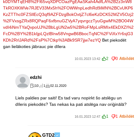
k0DYMTqEH8%2Fl65vqXDPCOazPgEAaSKah4AdfLA%2B2z3nW8
TkROXKWVe7RJEV33Mx5h%2FOWWnpLedhRd9iMN%2BCvUKP6
KzZTThc0FZSIlEcQ3qf9AZFDzgBokOxtjZ7cl6eKzDCK52MZV5Ozj2
%2FVxsgZRx8RQPaqF6xfbnuGZVyA7yqvrgczTyuGgwM%2BO04W
vdI4iNmTYaQvpoUJ%2BbLgUN2w5%2BRoFMpLsRMIx4EkDXZI%2
FcD%2BY%2B1kIjpLQzlBIrw58VngwB6BbocTqNC%2FViXxYr6sjG3
KDh2RrlJARd%2FsP%7Ctkp%3ABk9SR7jjw7ezYQ
Bet piekodēt
gan lielākoties jābrauc pie dīlera
2
0
Atbildēt
10.01.2023 13:42
edzhi
10
1
02.11.2020
Liels paldies par saiti! Es tad varu nopirkt šo atslēgu un
dīleris piekodēs? Tas nekas ka pati atslēga nav oriģinālā?
1
1
Atbildēt
16.01.2023 12:47
GTD2