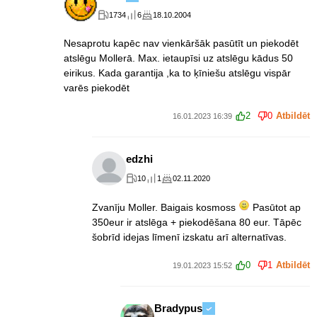
1734
6
18.10.2004
Nesaprotu kapēc nav vienkāršāk pasūtīt un piekodēt
atslēgu Mollerā. Max. ietaupīsi uz atslēgu kādus 50
eirikus. Kada garantija ,ka to ķīniešu atslēgu vispār
varēs piekodēt
2
0
Atbildēt
16.01.2023 16:39
edzhi
10
1
02.11.2020
Zvanīju Moller. Baigais kosmoss
Pasūtot ap
350eur ir atslēga + piekodēšana 80 eur. Tāpēc
šobrīd idejas līmenī izskatu arī alternatīvas.
0
1
Atbildēt
19.01.2023 15:52
Bradypus