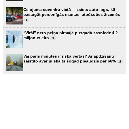
Ceļojuma suvenīru vietā – izsists auto logs: kā
pasargāt personīgās mantas, atpūšoties ārzemēs
1
“Virši” neto peļņa pirmajā pusgadā sasniedz 4,2
miljonus eiro
3
Vai pāris minūtes ir riska vērtas? Ar apdzīšanu
saistīto avāriju skaits šogad pieaudzis par 66%
13