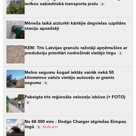
ierīkos sabiedriskā transporta joslu
3
Mēneša laikā aizturēti kārtējie degvielas uzpildes
staciju apzadzēji
KEM: Trīs Latvijas granulu ražotāji apņēmušies ar
produkciju prioritāri nodrošināt vietējo tirgu
1
Melno segumu šogad ieklās vairāk nekā 50
kilometros valsts vietējo autoceļu ar grants
segumu
3
Pabeigta trīs reģionālo veloceļu izbūve (+ FOTO)
3
No 66 000 eiro - Dodge Charger atgriežas Eiropas
tirgū
1