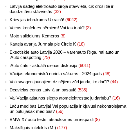
Latvijā sadeg elektroauto biroja stāvvietā, cik droši tie ir
daudzstāvu stāvvietās
(32)
Krievijas iebrukums Ukrainā!
(9042)
Vecas konfektes bērniem! Vai tas ir ok?
(3)
Moto salidojums Ķemeros
(8)
Kārtējā avārija Jūrmalā pie Circle K
(18)
Eksotiskie auto Latvijā 2026 – varenauto Rīgā, reti auto un
iAuto carspotting
(79)
iAuto čats - aktuālā dienas diskusija
(6011)
Vācijas ekonomiskā norieta sākums - 2024.gads
(48)
Volkswagen jaunajiem dzinējiem zūd jauda, ko darīt?
(44)
Degvielas cenas Latvijā un pasaulē
(535)
Vai Vācija atjaunos slēgto atomelektrostaciju darbību?
(16)
Lāču medības Latvijā! Vai populācija ir kļuvusi nekontrolējama
un būtu jāsāk medības?
(56)
BMW X7 auto tests, atsauksmes un iespaidi
(8)
Makslīgais intelekts (MI)
(177)