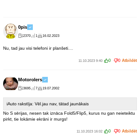
0pis
2370
1
16.02.2023
Nu, tad jau visi telefoni ir planšeti....
0
0
Atbildēt
11.10.2023 9:40
Motorolers
3695
7
19.07.2002
iAuto rakstīja: Vēl.jau nav, tātad jaunākais
No S sērijas, nesen tak iznāca Fold5/Flip5, kurus nu gan neieteiktu
pirkt, tie lokāmie ekrāni ir murgs!
0
0
Atbildēt
11.10.2023 16:02