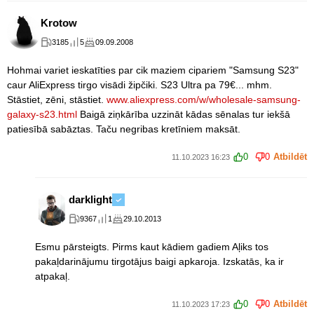
Krotow
3185
5
09.09.2008
Hohmai variet ieskatīties par cik maziem cipariem "Samsung S23"
caur AliExpress tirgo visādi žipčiki. S23 Ultra pa 79€... mhm.
Stāstiet, zēni, stāstiet.
www.aliexpress.com/w/wholesale-samsung-
galaxy-s23.html
Baigā ziņkārība uzzināt kādas sēnalas tur iekšā
patiesībā sabāztas. Taču negribas kretīniem maksāt.
0
0
Atbildēt
11.10.2023 16:23
darklight
9367
1
29.10.2013
Esmu pārsteigts. Pirms kaut kādiem gadiem Aļiks tos
pakaļdarinājumu tirgotājus baigi apkaroja. Izskatās, ka ir
atpakaļ.
0
0
Atbildēt
11.10.2023 17:23