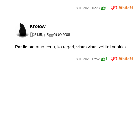
0
0
Atbildēt
18.10.2023 16:23
Krotow
3185
5
09.09.2008
Par lietota auto cenu, kā tagad, viņus visus vēl ilgi nepirks.
1
0
Atbildēt
18.10.2023 17:52