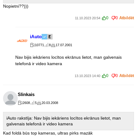
Nopietni??)))
0
0
Atbildēt
11.10.2023 20:54
iAuto
10771
8
17.07.2001
Nav bijis iekāriens locītos ekrānus lietot, man galvenais
telefonā ir video kamera
0
0
Atbildēt
13.10.2023 14:40
Slinkais
2608
5
20.03.2008
iAuto rakstīja: Nav bijis iekāriens locītos ekrānus lietot, man
galvenais telefonā ir video kamera
Kad foldā būs top kameras, ultras pirks mazāk