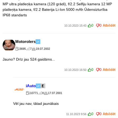
MP ultra platleņķa kamera (120 grādi), f/2.2 Selfiju kamera 12 MP
platleņķa kamera, f/2.2 Baterija Li-Ion 5000 mAh Ūdensizturība
IP68 standarts
0
0
Atbildēt
10.10.2023 15:43
Motorolers
3695
7
19.07.2002
Jauno? Drīz jau S24 gaidāms...
0
0
Atbildēt
10.10.2023 16:50
iAuto
10771
8
17.07.2001
Vēl jau nav, tātad jaunākais
0
0
Atbildēt
11.10.2023 9:56