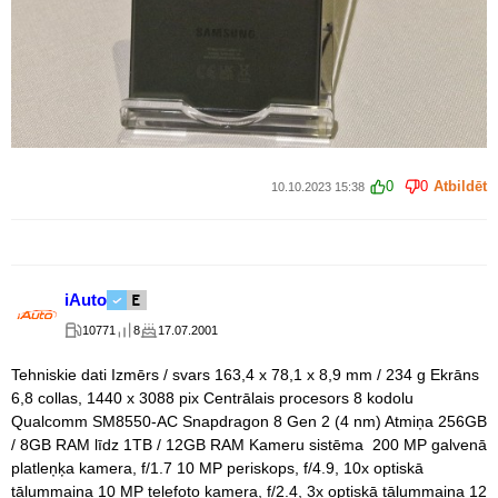
0
0
Atbildēt
10.10.2023 15:38
iAuto
10771
8
17.07.2001
Tehniskie dati Izmērs / svars 163,4 x 78,1 x 8,9 mm / 234 g Ekrāns
6,8 collas, 1440 x 3088 pix Centrālais procesors 8 kodolu
Qualcomm SM8550-AC Snapdragon 8 Gen 2 (4 nm) Atmiņa 256GB
/ 8GB RAM līdz 1TB / 12GB RAM Kameru sistēma 200 MP galvenā
platleņķa kamera, f/1.7 10 MP periskops, f/4.9, 10x optiskā
tālummaiņa 10 MP telefoto kamera, f/2.4, 3x optiskā tālummaiņa 12