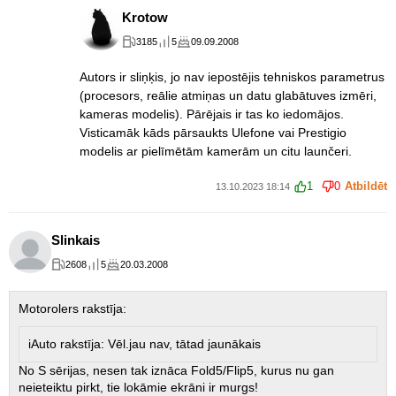
Krotow
3185
5
09.09.2008
Autors ir sliņķis, jo nav iepostējis tehniskos parametrus
(procesors, reālie atmiņas un datu glabātuves izmēri,
kameras modelis). Pārējais ir tas ko iedomājos.
Visticamāk kāds pārsaukts Ulefone vai Prestigio
modelis ar pielīmētām kamerām un citu launčeri.
1
0
Atbildēt
13.10.2023 18:14
Slinkais
2608
5
20.03.2008
Motorolers rakstīja:
iAuto rakstīja: Vēl.jau nav, tātad jaunākais
No S sērijas, nesen tak iznāca Fold5/Flip5, kurus nu gan
neieteiktu pirkt, tie lokāmie ekrāni ir murgs!