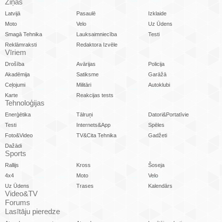
Ziņas
Latvijā
Pasaulē
Izklaide
Moto
Velo
Uz Ūdens
Smagā Tehnika
Lauksaimniecība
Testi
Reklāmraksti
Redaktora Izvēle
Vīriem
Drošība
Avārijas
Policija
Akadēmija
Satiksme
Garāžā
Ceļojumi
Militāri
Autoklubi
Karte
Reakcijas tests
Tehnoloģijas
Enerģētika
Tālruņi
Datori&Portatīvie
Testi
Internets&App
Spēles
Foto&Video
TV&Cita Tehnika
Gadžeti
Dažādi
Sports
Rallijs
Kross
Šoseja
4x4
Moto
Velo
Uz Ūdens
Trases
Kalendārs
Video&TV
Forums
Lasītāju pieredze