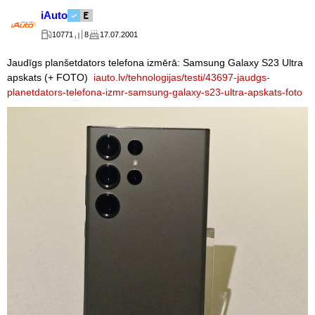
iAuto
10771
8
17.07.2001
Jaudīgs planšetdators telefona izmērā: Samsung Galaxy S23 Ultra
apskats (+ FOTO)
iauto.lv/tehnologijas/testi/43697-jaudgs-
planetdators-telefona-izmr-samsung-galaxy-s23-ultra-apskats-foto