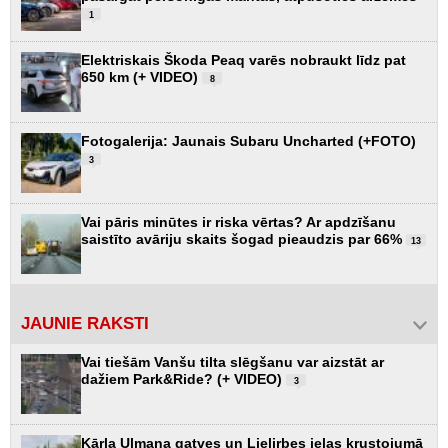
1
Elektriskais Škoda Peaq varēs nobraukt līdz pat
650 km (+ VIDEO)
8
Fotogalerija: Jaunais Subaru Uncharted (+FOTO)
3
Vai pāris minūtes ir riska vērtas? Ar apdzīšanu
saistīto avāriju skaits šogad pieaudzis par 66%
13
JAUNIE RAKSTI
Vai tiešām Vanšu tilta slēgšanu var aizstāt ar
dažiem Park&Ride? (+ VIDEO)
3
Kārļa Ulmaņa gatves un Lielirbes ielas krustojumā