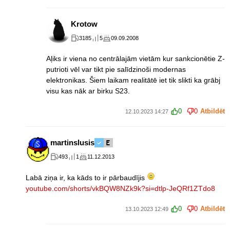
Krotow
3185
5
09.09.2008
Aļiks ir viena no centrālajām vietām kur sankcionētie Z-
putrioti vēl var tikt pie salīdzinoši modernas
elektronikas. Šiem laikam realitātē iet tik slikti ka grābj
visu kas nāk ar birku S23.
0
0
Atbildēt
12.10.2023 14:27
martinslusis
493
1
11.12.2013
Labā ziņa ir, ka kāds to ir pārbaudījis
youtube.com/shorts/vkBQW8NZk9k?si=dtlp-JeQRf1ZTdo8
0
0
Atbildēt
13.10.2023 12:49