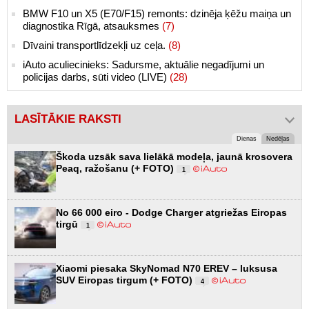
BMW F10 un X5 (E70/F15) remonts: dzinēja ķēžu maiņa un
diagnostika Rīgā, atsauksmes
(7)
Dīvaini transportlīdzekļi uz ceļa.
(8)
iAuto aculiecinieks: Sadursme, aktuālie negadījumi un
policijas darbs, sūti video (LIVE)
(28)
LASĪTĀKIE RAKSTI
Dienas
Nedēļas
Škoda uzsāk sava lielākā modeļa, jaunā krosovera
Peaq, ražošanu (+ FOTO)
1
No 66 000 eiro - Dodge Charger atgriežas Eiropas
tirgū
1
Xiaomi piesaka SkyNomad N70 EREV – luksusa
SUV Eiropas tirgum (+ FOTO)
4