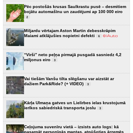
Pēc postošās krusas Saulkrastu pusē – desmitiem
bojātu automašīnu un zaudējumi ap 100 000 eiro
2
Miljardu vērtajam Aston Martin debesskrāpim
Maiami atklājušies nopietni defekti
6
“Virši” neto peļņa pirmajā pusgadā sasniedz 4,2
miljonus eiro
3
Vai tiešām Vanšu tilta slēgšanu var aizstāt ar
dažiem Park&Ride? (+ VIDEO)
3
Kārļa Ulmaņa gatves un Lielirbes ielas krustojumā
ierīkos sabiedriskā transporta joslu
3
Ceļojuma suvenīru vietā – izsists auto logs: kā
pasargāt personīgās mantas, atpūšoties ārzemēs