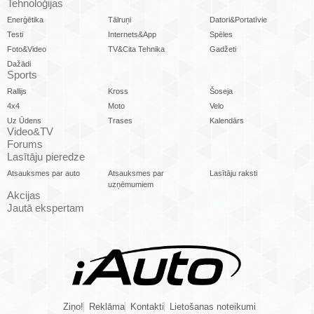
Tehnoloģijas
Enerģētika
Tālruņi
Datori&Portatīvie
Testi
Internets&App
Spēles
Foto&Video
TV&Cita Tehnika
Gadžeti
Dažādi
Sports
Rallijs
Kross
Šoseja
4x4
Moto
Velo
Uz Ūdens
Trases
Kalendārs
Video&TV
Forums
Lasītāju pieredze
Atsauksmes par auto
Atsauksmes par
Lasītāju raksti
uzņēmumiem
Akcijas
Jautā ekspertam
Ziņo!
Reklāma
Kontakti
Lietošanas noteikumi