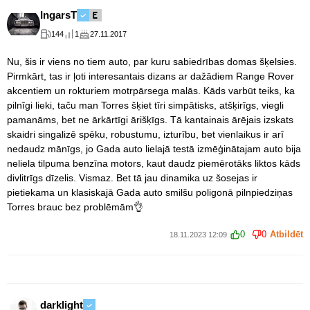
IngarsT
144
1
27.11.2017
Nu, šis ir viens no tiem auto, par kuru sabiedrības domas šķelsies.
Pirmkārt, tas ir ļoti interesantais dizans ar dažādiem Range Rover
akcentiem un rokturiem motrpārsega malās. Kāds varbūt teiks, ka
pilnīgi lieki, taču man Torres šķiet tīri simpātisks, atšķirīgs, viegli
pamanāms, bet ne ārkārtīgi ārišķīgs. Tā kantainais ārējais izskats
skaidri singalizē spēku, robustumu, izturību, bet vienlaikus ir arī
nedaudz mānīgs, jo Gada auto lielajā testā izmēģinātajam auto bija
neliela tilpuma benzīna motors, kaut daudz piemērotāks liktos kāds
divlitrīgs dīzelis. Vismaz. Bet tā jau dinamika uz šosejas ir
pietiekama un klasiskajā Gada auto smilšu poligonā pilnpiedziņas
Torres brauc bez problēmām👌
0
0
Atbildēt
18.11.2023 12:09
darklight