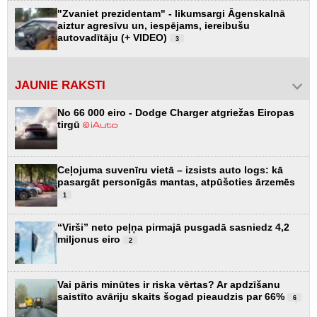
"Zvaniet prezidentam" - likumsargi Āgenskalnā
aiztur agresīvu un, iespējams, iereibušu
autovadītāju (+ VIDEO)
3
JAUNIE RAKSTI
No 66 000 eiro - Dodge Charger atgriežas Eiropas
tirgū
Ceļojuma suvenīru vietā – izsists auto logs: kā
pasargāt personīgās mantas, atpūšoties ārzemēs
1
“Virši” neto peļņa pirmajā pusgadā sasniedz 4,2
miljonus eiro
2
Vai pāris minūtes ir riska vērtas? Ar apdzīšanu
saistīto avāriju skaits šogad pieaudzis par 66%
6