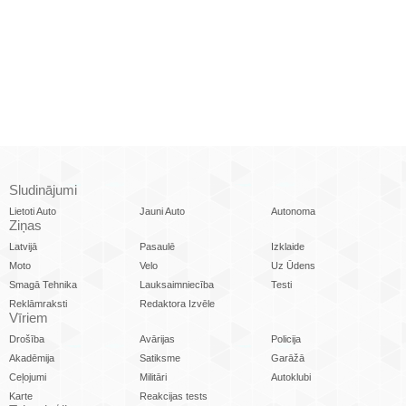
Sludinājumi
Lietoti Auto
Jauni Auto
Autonoma
Ziņas
Latvijā
Pasaulē
Izklaide
Moto
Velo
Uz Ūdens
Smagā Tehnika
Lauksaimniecība
Testi
Reklāmraksti
Redaktora Izvēle
Vīriem
Drošība
Avārijas
Policija
Akadēmija
Satiksme
Garāžā
Ceļojumi
Militāri
Autoklubi
Karte
Reakcijas tests