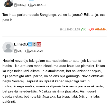
9365
1
29.10.2013
Tas ir tas pārbrendotais Sangjongs, vai es ko jaucu? Edit: ā, jā, tas
pats ir.
0
0
Atbildēt
18.11.2023 12:35
ElineBB
28
1
24.11.2023
Noteikti nevarēju līdz galam sadraudzēties ar auto, jeb izprast tā
būtību. No ārpuses manā skatījumā auto kaut kas pietrūkst, liekas
ka viņs neiet līdzi laikam un aktualitātēm, bet salīdzinot ar ārpusi,
biju pārsteigta atkal par to, ka salons bija gaumīgs. Nav elektriskie
beņki Nevarēju saprast un izprast kāpēc vajadzīgi rokturi
motorpārsega malās, manā skatījumā tieši nevis piedeva akcentu,
bet pretēji neiederējās. Mūzikas sistēma jāuzlabo. Aizmugurē
daudz vietas. bet noteikti jāuzsaka, ka brauc labi, ērti, un ir labs
patēriņš.