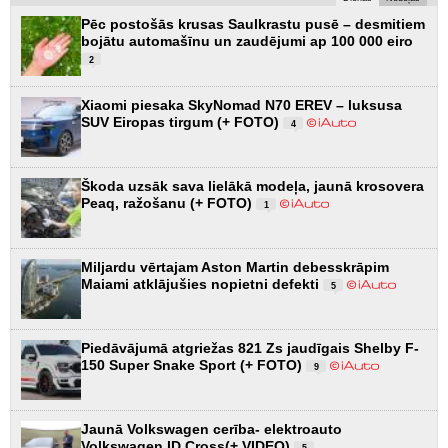
Pēc postošās krusas Saulkrastu pusē – desmitiem
bojātu automašīnu un zaudējumi ap 100 000 eiro
2
Xiaomi piesaka SkyNomad N70 EREV – luksusa
SUV Eiropas tirgum (+ FOTO)
4
Škoda uzsāk sava lielākā modeļa, jaunā krosovera
Peaq, ražošanu (+ FOTO)
1
Miljardu vērtajam Aston Martin debesskrāpim
Maiami atklājušies nopietni defekti
5
Piedāvājumā atgriežas 821 Zs jaudīgais Shelby F-
150 Super Snake Sport (+ FOTO)
9
Jaunā Volkswagen cerība- elektroauto
Volkswagen ID.Cross(+ VIDEO)