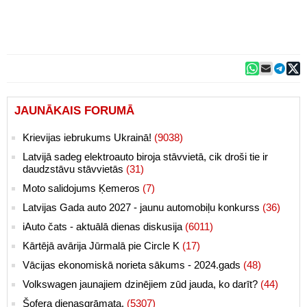
JAUNĀKAIS FORUMĀ
Krievijas iebrukums Ukrainā!
(9038)
Latvijā sadeg elektroauto biroja stāvvietā, cik droši tie ir
daudzstāvu stāvvietās
(31)
Moto salidojums Ķemeros
(7)
Latvijas Gada auto 2027 - jaunu automobiļu konkurss
(36)
iAuto čats - aktuālā dienas diskusija
(6011)
Kārtējā avārija Jūrmalā pie Circle K
(17)
Vācijas ekonomiskā norieta sākums - 2024.gads
(48)
Volkswagen jaunajiem dzinējiem zūd jauda, ko darīt?
(44)
Šofera dienasgrāmata.
(5307)