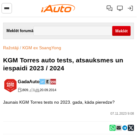
Meklēt forumā
Ražotāji
/
KGM ex SsangYong
KGM Torres auto tests, atsauksmes un
iespaidi 2023 / 2024
GadaAuto
809
1
20.09.2014
Jaunais KGM Torres tests no 2023. gada, kāda pieredze?
07.11.2023 9:08