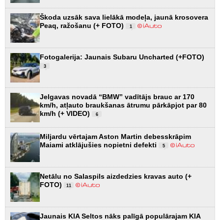
Škoda uzsāk sava lielākā modeļa, jaunā krosovera
Peaq, ražošanu (+ FOTO)
1
Fotogalerija: Jaunais Subaru Uncharted (+FOTO)
3
Jelgavas novadā “BMW” vadītājs brauc ar 170
km/h, atļauto braukšanas ātrumu pārkāpjot par 80
km/h (+ VIDEO)
6
Miljardu vērtajam Aston Martin debesskrāpim
Maiami atklājušies nopietni defekti
5
Netālu no Salaspils aizdedzies kravas auto (+
FOTO)
11
Jaunais KIA Seltos nāks palīgā populārajam KIA