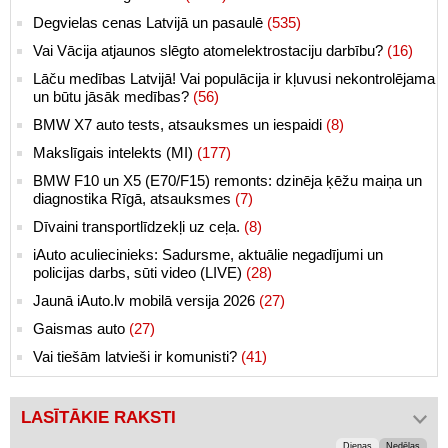
Degvielas cenas Latvijā un pasaulē
(535)
Vai Vācija atjaunos slēgto atomelektrostaciju darbību?
(16)
Lāču medības Latvijā! Vai populācija ir kļuvusi nekontrolējama
un būtu jāsāk medības?
(56)
BMW X7 auto tests, atsauksmes un iespaidi
(8)
Makslīgais intelekts (MI)
(177)
BMW F10 un X5 (E70/F15) remonts: dzinēja ķēžu maiņa un
diagnostika Rīgā, atsauksmes
(7)
Dīvaini transportlīdzekļi uz ceļa.
(8)
iAuto aculiecinieks: Sadursme, aktuālie negadījumi un
policijas darbs, sūti video (LIVE)
(28)
Jaunā iAuto.lv mobilā versija 2026
(27)
Gaismas auto
(27)
Vai tiešām latvieši ir komunisti?
(41)
LASĪTĀKIE RAKSTI
Dienas
Nedēļas