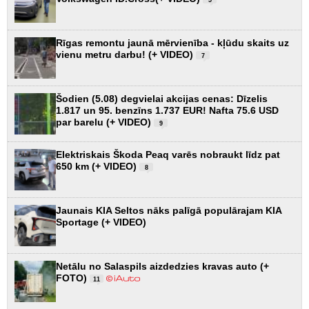
5
Rīgas remontu jaunā mērvienība - kļūdu skaits uz
vienu metru darbu! (+ VIDEO)
7
Šodien (5.08) degvielai akcijas cenas: Dīzelis
1.817 un 95. benzīns 1.737 EUR! Nafta 75.6 USD
par barelu (+ VIDEO)
9
Elektriskais Škoda Peaq varēs nobraukt līdz pat
650 km (+ VIDEO)
8
Jaunais KIA Seltos nāks palīgā populārajam KIA
Sportage (+ VIDEO)
Netālu no Salaspils aizdedzies kravas auto (+
FOTO)
11