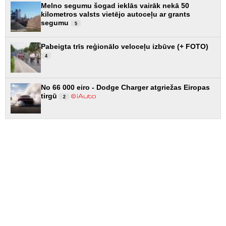
Melno segumu šogad ieklās vairāk nekā 50
kilometros valsts vietējo autoceļu ar grants
segumu
5
Pabeigta trīs reģionālo veloceļu izbūve (+ FOTO)
4
No 66 000 eiro - Dodge Charger atgriežas Eiropas
tirgū
2