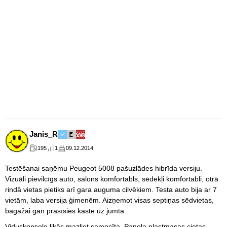
Janis_R
195
1
09.12.2014
Testēšanai saņēmu Peugeot 5008 pašuzlādes hibrīda versiju.
Vizuāli pievilcīgs auto, salons komfortabls, sēdekļi komfortabli, otrā
rindā vietas pietiks arī gara auguma cilvēkiem. Testa auto bija ar 7
vietām, laba versija ģimenēm. Aizņemot visas septiņas sēdvietas,
bagāžai gan prasīsies kaste uz jumta.
Viduskonsole likās mazliet samocīta. Paneļa plastmasas cietas,