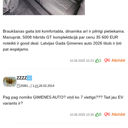
Braukšanas gaita ļoti komfortabla, dinamika arī ir pilnīgi pietiekama.
Manuprāt, 5008 hibrīds GT komplektācijā par cenu 35 600 EUR
noteikti ir good deal. Latvijas Gada Ģimenes auto 2026 tituls ir ļoti
pat iespējams.
1
0
Atbildēt
10.06.2025 10:23
ZZZZ
5081
1
26.02.2014
Pag pag nomiks ĢIMENES AUTO? viņš ko 7 vietīgs??? Tad jau EV
variants ir?
0
0
Atbildēt
10.06.2025 10:39