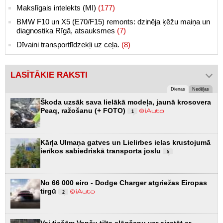
Makslīgais intelekts (MI)
(177)
BMW F10 un X5 (E70/F15) remonts: dzinēja ķēžu maiņa un
diagnostika Rīgā, atsauksmes
(7)
Dīvaini transportlīdzekļi uz ceļa.
(8)
LASĪTĀKIE RAKSTI
Dienas
Nedēļas
Škoda uzsāk sava lielākā modeļa, jaunā krosovera
Peaq, ražošanu (+ FOTO)
1
Kārļa Ulmaņa gatves un Lielirbes ielas krustojumā
ierīkos sabiedriskā transporta joslu
5
No 66 000 eiro - Dodge Charger atgriežas Eiropas
tirgū
2
Vai tiešām Vanšu tilta slēgšanu var aizstāt ar