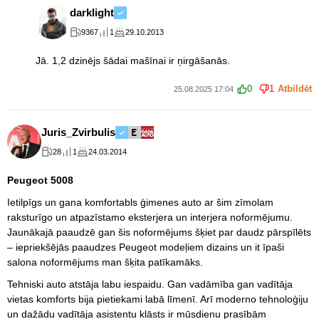
darklight
9367
1
29.10.2013
Jā. 1,2 dzinējs šādai mašīnai ir ņirgāšanās.
0
1
Atbildēt
25.08.2025 17:04
Juris_Zvirbulis
28
1
24.03.2014
Peugeot 5008
Ietilpīgs un gana komfortabls ģimenes auto ar šim zīmolam
raksturīgo un atpazīstamo eksterjera un interjera noformējumu.
Jaunākajā paaudzē gan šis noformējums šķiet par daudz pārspīlēts
– iepriekšējās paaudzes Peugeot modeļiem dizains un it īpaši
salona noformējums man šķita patīkamāks.
Tehniski auto atstāja labu iespaidu. Gan vadāmība gan vadītāja
vietas komforts bija pietiekami labā līmenī. Arī moderno tehnoloģiju
un dažādu vadītāja asistentu klāsts ir mūsdienu prasībām