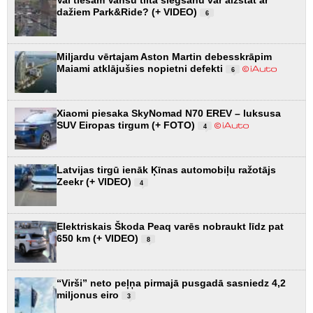
dažiem Park&Ride? (+ VIDEO)
6
Miljardu vērtajam Aston Martin debesskrāpim
Maiami atklājušies nopietni defekti
6
Xiaomi piesaka SkyNomad N70 EREV – luksusa
SUV Eiropas tirgum (+ FOTO)
4
Latvijas tirgū ienāk Ķīnas automobiļu ražotājs
Zeekr (+ VIDEO)
4
Elektriskais Škoda Peaq varēs nobraukt līdz pat
650 km (+ VIDEO)
8
“Virši” neto peļņa pirmajā pusgadā sasniedz 4,2
miljonus eiro
3