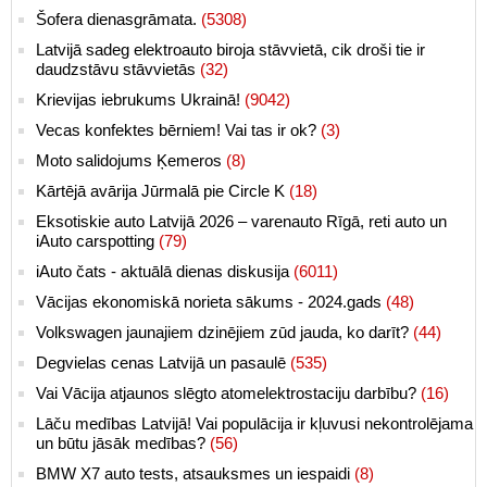
Šofera dienasgrāmata.
(5308)
Latvijā sadeg elektroauto biroja stāvvietā, cik droši tie ir
daudzstāvu stāvvietās
(32)
Krievijas iebrukums Ukrainā!
(9042)
Vecas konfektes bērniem! Vai tas ir ok?
(3)
Moto salidojums Ķemeros
(8)
Kārtējā avārija Jūrmalā pie Circle K
(18)
Eksotiskie auto Latvijā 2026 – varenauto Rīgā, reti auto un
iAuto carspotting
(79)
iAuto čats - aktuālā dienas diskusija
(6011)
Vācijas ekonomiskā norieta sākums - 2024.gads
(48)
Volkswagen jaunajiem dzinējiem zūd jauda, ko darīt?
(44)
Degvielas cenas Latvijā un pasaulē
(535)
Vai Vācija atjaunos slēgto atomelektrostaciju darbību?
(16)
Lāču medības Latvijā! Vai populācija ir kļuvusi nekontrolējama
un būtu jāsāk medības?
(56)
BMW X7 auto tests, atsauksmes un iespaidi
(8)