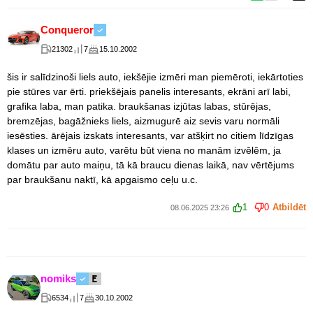
Conqueror
21302
7
15.10.2002
šis ir salīdzinoši liels auto, iekšējie izmēri man piemēroti, iekārtoties
pie stūres var ērti. priekšējais panelis interesants, ekrāni arī labi,
grafika laba, man patika. braukšanas izjūtas labas, stūrējas,
bremzējas, bagāžnieks liels, aizmugurē aiz sevis varu normāli
iesēsties. ārējais izskats interesants, var atšķirt no citiem līdzīgas
klases un izmēru auto, varētu būt viena no manām izvēlēm, ja
domātu par auto maiņu, tā kā braucu dienas laikā, nav vērtējums
par braukšanu naktī, kā apgaismo ceļu u.c.
1
0
Atbildēt
08.06.2025 23:26
nomiks
6534
7
30.10.2002