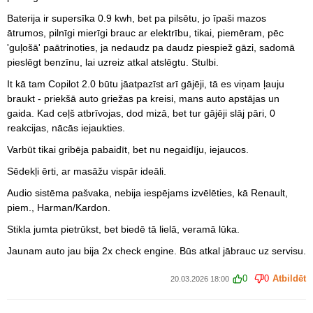
Baterija ir supersīka 0.9 kwh, bet pa pilsētu, jo īpaši mazos
ātrumos, pilnīgi mierīgi brauc ar elektrību, tikai, piemēram, pēc
'guļošā' paātrinoties, ja nedaudz pa daudz piespiež gāzi, sadomā
pieslēgt benzīnu, lai uzreiz atkal atslēgtu. Stulbi.
It kā tam Copilot 2.0 būtu jāatpazīst arī gājēji, tā es viņam ļauju
braukt - priekšā auto griežas pa kreisi, mans auto apstājas un
gaida. Kad ceļš atbrīvojas, dod mizā, bet tur gājēji slāj pāri, 0
reakcijas, nācās iejaukties.
Varbūt tikai gribēja pabaidīt, bet nu negaidīju, iejaucos.
Sēdekļi ērti, ar masāžu vispār ideāli.
Audio sistēma pašvaka, nebija iespējams izvēlēties, kā Renault,
piem., Harman/Kardon.
Stikla jumta pietrūkst, bet biedē tā lielā, veramā lūka.
Jaunam auto jau bija 2x check engine. Būs atkal jābrauc uz servisu.
0
0
Atbildēt
20.03.2026 18:00