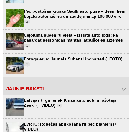
Pēc postošās krusas Saulkrastu pusē – desmitiem
bojātu automašīnu un zaudējumi ap 100 000 eiro
2
Ceļojuma suvenīru vietā – izsists auto logs: kā
pasargāt personīgās mantas, atpūšoties ārzemēs
1
Fotogalerija: Jaunais Subaru Uncharted (+FOTO)
3
JAUNIE RAKSTI
Latvijas tirgū ienāk Ķīnas automobiļu ražotājs
Zeekr (+ VIDEO)
4
LVRTC: Robežas aprīkošana rit pēc plāniem (+
VIDEO)