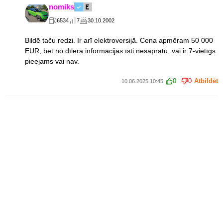
nomiks
6534
7
30.10.2002
Bildē taču redzi. Ir arī elektroversijā. Cena apmēram 50 000
EUR, bet no dīlera informācijas īsti nesapratu, vai ir 7-vietīgs
pieejams vai nav.
0
0
Atbildēt
10.06.2025 10:45