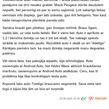
jautājums vai drīz nesāks grabēt. Mazā Peugeot stūrīte daudziem
nepatīk, bet personīgi es par to esmu sajūsmā. Ļoti sakarīgs liekas
vienotais info displejs, gan labi izskatās, gan ērti lietojams. Nav kaut
kāda nesaprotama planšete paneļa vidū.
Sanāca braukt gan pilsētas, gan šosejas režīmā. Brauc līgani,
vadās labi, uz ceļa turās lieliski. Bet ir viens bet. Auto ir aprīkots ar
1,2 l benzīna dzinēju un tas ir ļoti ļoti skaļš. Tas nabags spiests
strādāt ar maksimālu jaudu. Rezultātā auto ir skaļš un arī "ēdelīgs".
Kārtējais piemērs tam, ka mazs dzinējs negarantē mazu degvielas
patēriņu.
Vēl viena lieta, kas pabojāja iepaidu, bija tehnoloģijas. Auto
savienojās ar Android Auto, bet līdzko Waze aktivizē braukšanas
maršrutu, savienojums ar Android Auto atslēdzas. Ceru, kas šī
problēma bija tikai konkrētajam testa auto.
Kopumā labs auto 7vietīgu braucamo segmentā. Sava vieta tam
tirgū ir bijusi līdz šim un būs arī turpmāk.
0
2
Atbildēt
25.08.2025 15:30