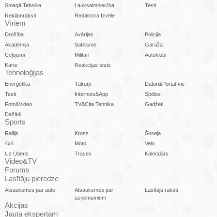
Smagā Tehnika
Lauksaimniecība
Testi
Reklāmraksti
Redaktora Izvēle
Vīriem
Drošība
Avārijas
Policija
Akadēmija
Satiksme
Garāžā
Ceļojumi
Militāri
Autoklubi
Karte
Reakcijas tests
Tehnoloģijas
Enerģētika
Tālruņi
Datori&Portatīvie
Testi
Internets&App
Spēles
Foto&Video
TV&Cita Tehnika
Gadžeti
Dažādi
Sports
Rallijs
Kross
Šoseja
4x4
Moto
Velo
Uz Ūdens
Trases
Kalendārs
Video&TV
Forums
Lasītāju pieredze
Atsauksmes par auto
Atsauksmes par
Lasītāju raksti
uzņēmumiem
Akcijas
Jautā ekspertam