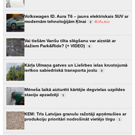
Volkswagen ID. Aura T6 – jauns elektriskais SUV ar
modernām tehnoloģijām Ķīnai
2
Vai tiešām Vanšu tilta slēgšanu var aizstāt ar
dažiem Park&Ride? (+ VIDEO)
6
Kārļa Ulmaņa gatves un Lielirbes ielas krustojumā
ierīkos sabiedriskā transporta joslu
5
Mēneša laikā aizturēti kārtējie degvielas uzpildes
staciju apzadzēji
1
KEM: Trīs Latvijas granulu ražotāji apņēmušies ar
produkciju prioritāri nodrošināt vietējo tirgu
1