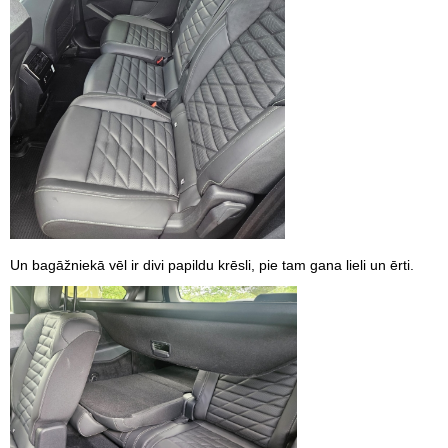
Un bagāžniekā vēl ir divi papildu krēsli, pie tam gana lieli un ērti.