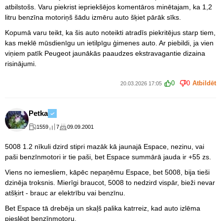
atbilstošs. Varu piekrist iepriekšējos komentāros minētajam, ka 1,2
litru benzīna motoriņš šādu izmēru auto šķiet pārāk sīks.
Kopumā varu teikt, ka šis auto noteikti atradīs piekritējus starp tiem,
kas meklē mūsdienīgu un ietilpīgu ģimenes auto. Ar piebildi, ja vien
viņiem patīk Peugeot jaunākās paaudzes ekstravagantie dizaina
risinājumi.
0
0
Atbildēt
20.03.2026 17:05
Petka
1559
7
09.09.2001
5008 1.2 nīkuli dzird stipri mazāk kā jaunajā Espace, nezinu, vai
paši benzīnmotori ir tie paši, bet Espace summārā jauda ir +55 zs.
Viens no iemesliem, kāpēc nepaņēmu Espace, bet 5008, bija tieši
dzinēja troksnis. Mierīgi braucot, 5008 to nedzird vispār, bieži nevar
atšķirt - brauc ar elektrību vai benzīnu.
Bet Espace tā drebēja un skaļš palika katrreiz, kad auto izlēma
pieslēgt benzīnmotoru.