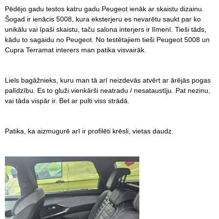
Pēdējo gadu testos katru gadu Peugeot ienāk ar skaistu dizainu.
Šogad ir ienācis 5008, kura eksterjeru es nevarētu saukt par ko
unikālu vai īpaši skaistu, taču salona interjers ir līmenī. Tieši tāds,
kādu to sagaidu no Peugeot. No testētajiem tieši Peugeot 5008 un
Cupra Terramat interers man patika visvairāk.
Liels bagāžnieks, kuru man tā arī neizdevās atvērt ar ārējās pogas
palīdzību. Es to gluži vienkārši neatradu / nesataustīju. Pat nezinu,
vai tāda vispār ir. Bet ar pulti viss strādā.
Patika, ka aizmugurē arī ir profilēti krēsli, vietas daudz.