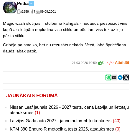
Petka
1559
7
09.09.2001
Magic wash slotiņas ir stulbuma kalngals - nedaudz piespiežot viņs
kopā ar slotiņām nopludina visu stiklu un pēc tam viss tek uz leju
pār to stiklu.
Gribēja pa smalko, bet nu rezultāts nekāds. Vecā, labā špricēšana
daudz labāk patīk.
0
0
Atbildēt
21.03.2026 10:50
JAUNĀKAIS FORUMĀ
Nissan Leaf jaunais 2026 - 2027 tests, cena Latvijā un lietotāju
atsauksmes
(1)
Latvijas Gada auto 2027 - jaunu automobiļu konkurss
(40)
KTM 390 Enduro R motocikla tests 2026, atsauksmes
(0)