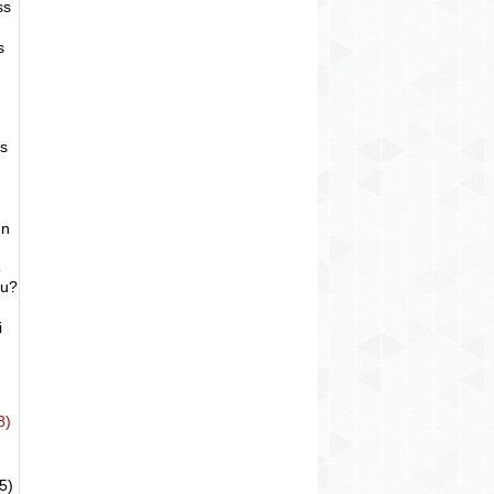
ss
s
as
un
o
bu?
i
8)
5)