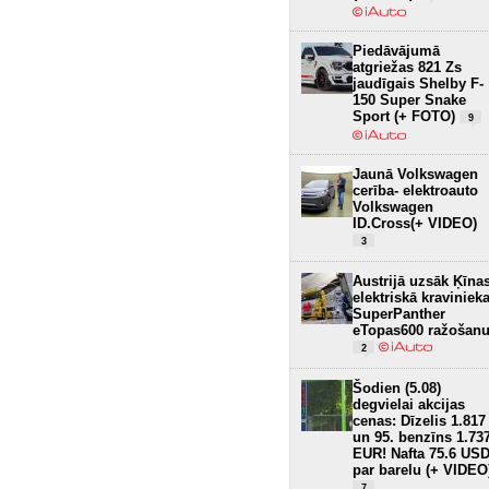
Piedāvājumā
atgriežas 821 Zs
jaudīgais Shelby F-
150 Super Snake
Sport (+ FOTO)
9
Jaunā Volkswagen
cerība- elektroauto
Volkswagen
ID.Cross(+ VIDEO)
3
Austrijā uzsāk Ķīna
elektriskā kraviniek
SuperPanther
eTopas600 ražošan
2
Šodien (5.08)
degvielai akcijas
cenas: Dīzelis 1.817
un 95. benzīns 1.73
EUR! Nafta 75.6 US
par barelu (+ VIDEO
7