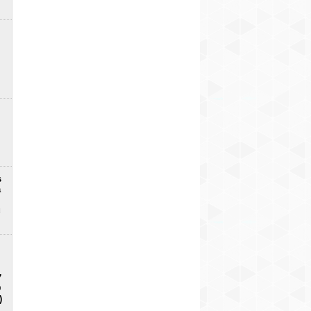
s
a
u
7
D
)