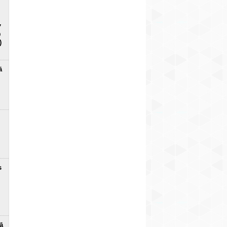
7
D
)
ā
s
ā