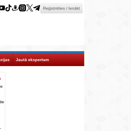
Reģistrēties / Ienākt
cijas
Jautā ekspertam
Ā
ie
tie
-