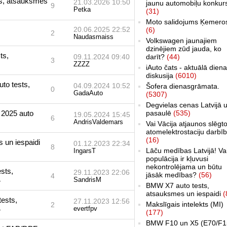
ts, atsauksmes
21.03.2026 10:50
jaunu automobiļu konkur
9
Petka
(31)
Moto salidojums Ķemero
20.06.2025 22:52
(6)
2
Naudasmaiss
Volkswagen jaunajiem
dzinējiem zūd jauda, ko
ts,
09.11.2024 09:40
darīt?
(44)
3
ZZZZ
iAuto čats - aktuālā dien
diskusija
(6010)
to tests,
04.09.2024 10:52
Šofera dienasgrāmata.
0
GadaAuto
(5307)
Degvielas cenas Latvijā 
 2025 auto
pasaulē
(535)
19.05.2024 15:45
6
AndrisValdemars
Vai Vācija atjaunos slēgt
atomelektrostaciju darbī
(16)
 un iespaidi
01.12.2023 22:34
8
Lāču medības Latvijā! Va
IngarsT
populācija ir kļuvusi
nekontrolējama un būtu
sts,
29.11.2023 22:06
jāsāk medības?
(56)
4
4
SandrisM
BMW X7 auto tests,
atsauksmes un iespaidi
(
tests,
27.11.2023 12:56
Makslīgais intelekts (MI)
2
4
evertfpv
(177)
BMW F10 un X5 (E70/F1