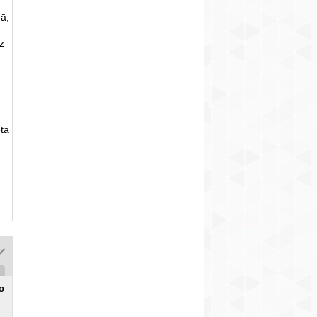
ā,
uz
ta
o