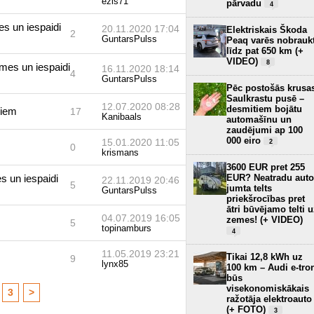
ezis71
pārvadu
4
s un iespaidi
20.11.2020 17:04
Elektriskais Škoda
2
GuntarsPulss
Peaq varēs nobrauk
līdz pat 650 km (+
VIDEO)
8
mes un iespaidi
16.11.2020 18:14
4
GuntarsPulss
Pēc postošās krusa
Saulkrastu pusē –
12.07.2020 08:28
desmitiem bojātu
riem
17
Kanibaals
automašīnu un
zaudējumi ap 100
000 eiro
15.01.2020 11:05
2
0
krismans
3600 EUR pret 255
s un iespaidi
EUR? Neatradu auto
22.11.2019 20:46
5
jumta telts
GuntarsPulss
priekšrocības pret
ātri būvējamo telti 
04.07.2019 16:05
zemes! (+ VIDEO)
5
topinamburs
4
11.05.2019 23:21
Tikai 12,8 kWh uz
9
lynx85
100 km – Audi e-tro
būs
visekonomiskākais
3
>
ražotāja elektroauto
(+ FOTO)
3