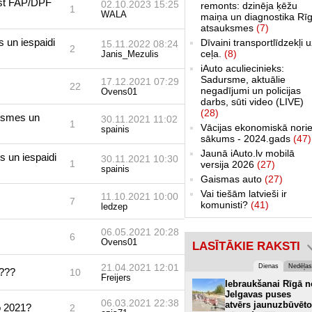
est FAP/DPF
02.10.2023 15:25
remonts: dzinēja ķēžu
1
WALA
maiņa un diagnostika Rīg
atsauksmes
(7)
 un iespaidi
Dīvaini transportlīdzekļi 
15.11.2022 08:24
2
ceļa.
(8)
Janis_Mezulis
iAuto aculiecinieks:
Sadursme, aktuālie
17.12.2021 07:29
22
negadījumi un policijas
Ovens01
darbs, sūti video (LIVE)
(28)
uksmes un
30.11.2021 11:02
1
Vācijas ekonomiskā norie
spainis
sākums - 2024.gads
(47)
Jaunā iAuto.lv mobilā
 un iespaidi
30.11.2021 10:30
1
versija 2026
(27)
spainis
Gaismas auto
(27)
Vai tiešām latvieši ir
11.10.2021 10:00
7
komunisti?
(41)
ledzep
06.05.2021 20:28
6
Ovens01
LASĪTĀKIE RAKSTI
21.04.2021 12:01
Dienas
Nedēļas
s???
10
Freijers
Iebraukšanai Rīgā n
Jelgavas puses
06.03.2021 22:38
atvērs jaunuzbūvēto
o 2021?
2