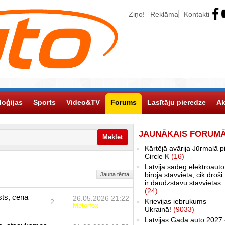
Ziņo!
Reklāma
Kontakti
loģijas
Sports
Video&TV
Forums
Lasītāju pieredze
Ak
JAUNĀKAIS FORUM
Kārtējā avārija Jūrmalā p
Circle K
(16)
Latvijā sadeg elektroauto
biroja stāvvietā, cik droši 
Jauna tēma
ir daudzstāvu stāvvietās
(24)
sts, cena
26.05.2026 21:22
Krievijas iebrukums
2
Motorfox
Ukrainā!
(9033)
Latvijas Gada auto 2027 