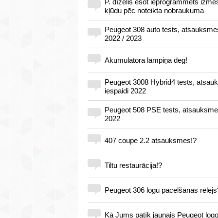
P. dīzelis esot ieprogrammēts izm
kļūdu pēc noteikta nobraukuma
Peugeot 308 auto tests, atsauksmes
2022 / 2023
Akumulatora lampiņa deg!
Peugeot 3008 Hybrid4 tests, atsa
iespaidi 2022
Peugeot 508 PSE tests, atsauksmes
2022
407 coupe 2.2 atsauksmes!?
Tiltu restaurācija!?
Peugeot 306 logu pacelšanas relej
Kā Jums patīk jaunais Peugeot log