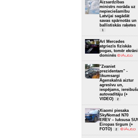
Aizsardzības
ministrs norāda uz
nepieciešamību
Latvijai sagādāt
savas spārnotās un
ballistiskās raķetes
1
Arī Mercedes
atgriezīs fiziskās
pogas, tomēr ekrāni
dominēs
"Zvaniet
prezidentam" -
likumsargi
Āgenskalnā aiztur
agresīvu un,
iespējams, iereibuš
autovadītāju (+
VIDEO)
2
Xiaomi piesaka
SkyNomad N70
EREV – luksusa SU
Eiropas tirgum (+
FOTO)
2