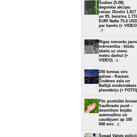
Šodien (5.08)
degvielai akcijas
cenas: Dīzelis 1.817
un 95. benzīns 1.73
EUR! Nafta 75.6 US
par barelu (+ VIDEO
7
Rīgas remontu jaun
mērvienība - kļūdu
skaits uz vienu
metru darbu! (+
VIDEO)
3
250 tonnas virs
galvas - Kauņas
Zinātnes sala un
Baltijā modernākais
planetārijs (+ FOTO)
Pēc postošās krusa
Saulkrastu pusē –
desmitiem bojātu
automašīnu un
zaudējumi ap 100
000 eiro
2
Šogad Valsts policij