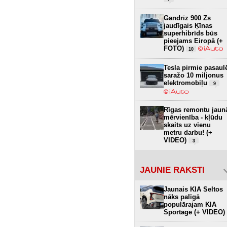
Gandrīz 900 Zs
jaudīgais Ķīnas
superhibrīds būs
pieejams Eiropā (+
FOTO)
10
Tesla pirmie pasaul
saražo 10 miljonus
elektromobiļu
9
Rīgas remontu jaun
mērvienība - kļūdu
skaits uz vienu
metru darbu! (+
VIDEO)
3
JAUNIE RAKSTI
Jaunais KIA Seltos
nāks palīgā
populārajam KIA
Sportage (+ VIDEO)