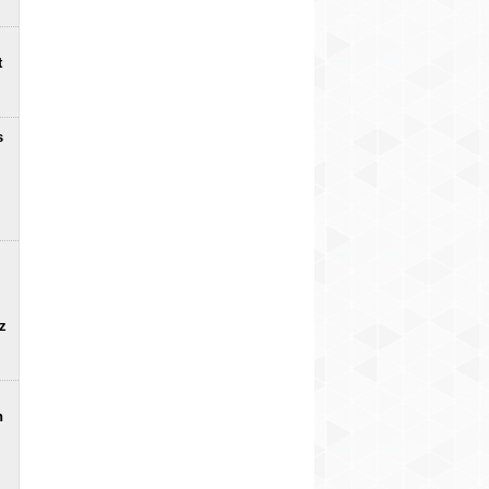
t
s
uz
n