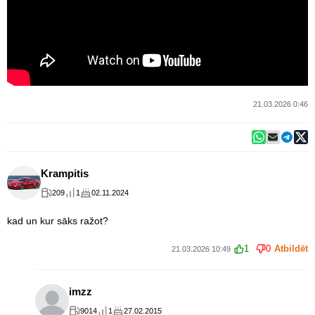
21.03.2026 0:46
Krampitis
209
1
02.11.2024
kad un kur sāks ražot?
1
0
Atbildēt
21.03.2026 10:49
imzz
9014
1
27.02.2015