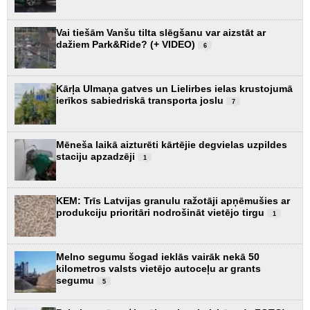
Vai tiešām Vanšu tilta slēgšanu var aizstāt ar
dažiem Park&Ride? (+ VIDEO)
6
Kārļa Ulmaņa gatves un Lielirbes ielas krustojumā
ierīkos sabiedriskā transporta joslu
7
Mēneša laikā aizturēti kārtējie degvielas uzpildes
staciju apzadzēji
1
KEM: Trīs Latvijas granulu ražotāji apņēmušies ar
produkciju prioritāri nodrošināt vietējo tirgu
1
Melno segumu šogad ieklās vairāk nekā 50
kilometros valsts vietējo autoceļu ar grants
segumu
5