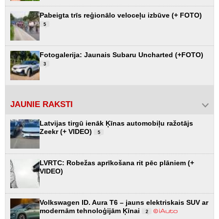
Pabeigta trīs reģionālo veloceļu izbūve (+ FOTO)
5
Fotogalerija: Jaunais Subaru Uncharted (+FOTO)
3
JAUNIE RAKSTI
Latvijas tirgū ienāk Ķīnas automobiļu ražotājs
Zeekr (+ VIDEO)
5
LVRTC: Robežas aprīkošana rit pēc plāniem (+
VIDEO)
Volkswagen ID. Aura T6 – jauns elektriskais SUV ar
modernām tehnoloģijām Ķīnai
2