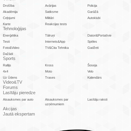
Drošība
Avārijas
Policija
Akadēmija
Satiksme
Garāžā
Ceļojumi
Militāri
Autoklubi
Karte
Reakcijas tests
Tehnoloģijas
Enerģētika
Tālruņi
Datori&Portatīvie
Testi
Internets&App
Spēles
Foto&Video
TV&Cita Tehnika
Gadžeti
Dažādi
Sports
Rallijs
Kross
Šoseja
4x4
Moto
Velo
Uz Ūdens
Trases
Kalendārs
Video&TV
Forums
Lasītāju pieredze
Atsauksmes par auto
Atsauksmes par
Lasītāju raksti
uzņēmumiem
Akcijas
Jautā ekspertam