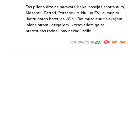
Tas piliena dizains pārsvarā ir tikai šosejas sporta auto,
Maserati, Ferrari, Porsche utt. Nu, un EV, lai taupītu
"katru dārgo baterijas kWh". Bet mūsdienu tipiskajiem
"viens otram līdzīgajiem" krosoveriem gaisa
pretestības rādītāji nav nekādi izcilie.
0
0
Atbildēt
23.03.2026 22:56