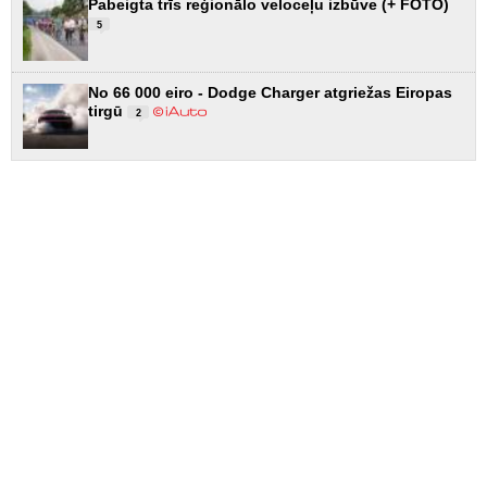
Pabeigta trīs reģionālo veloceļu izbūve (+ FOTO)
5
No 66 000 eiro - Dodge Charger atgriežas Eiropas
tirgū
2