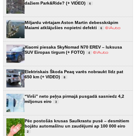
dažiem Park&Ride? (+ VIDEO)
6
Miljardu vērtajam Aston Martin debesskrāpim
Maiami atklājušies nopietni defekti
6
Xiaomi piesaka SkyNomad N70 EREV – luksusa
SUV Eiropas tirgum (+ FOTO)
4
Elektriskais Škoda Peaq varēs nobraukt līdz pat
650 km (+ VIDEO)
8
“Virši” neto peļņa pirmajā pusgadā sasniedz 4,2
miljonus eiro
3
Pēc postošās krusas Saulkrastu pusē – desmitiem
bojātu automašīnu un zaudējumi ap 100 000 eiro
2