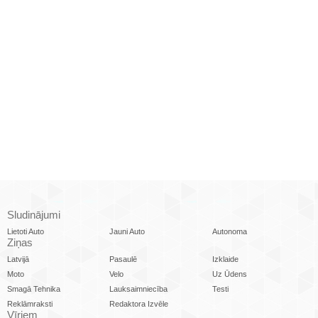
Sludinājumi
Lietoti Auto
Jauni Auto
Autonoma
Ziņas
Latvijā
Pasaulē
Izklaide
Moto
Velo
Uz Ūdens
Smagā Tehnika
Lauksaimniecība
Testi
Reklāmraksti
Redaktora Izvēle
Vīriem