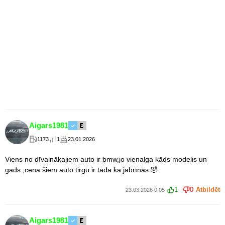
Aigars1981
1173
1
23.01.2026
Viens no dīvainākajiem auto ir bmw,jo vienalga kāds modelis un
gads ,cena šiem auto tirgū ir tāda ka jābrīnās 🤣
1
0
Atbildēt
23.03.2026 0:05
Aigars1981