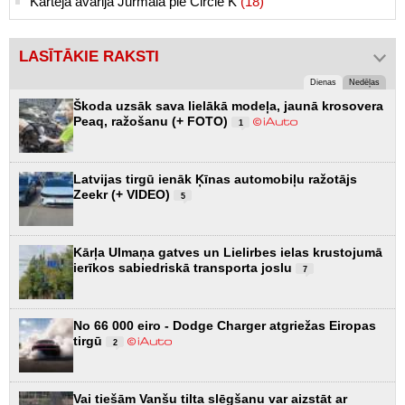
Kārtējā avārija Jūrmalā pie Circle K
(18)
LASĪTĀKIE RAKSTI
Dienas
Nedēļas
Škoda uzsāk sava lielākā modeļa, jaunā krosovera
Peaq, ražošanu (+ FOTO)
1
Latvijas tirgū ienāk Ķīnas automobiļu ražotājs
Zeekr (+ VIDEO)
5
Kārļa Ulmaņa gatves un Lielirbes ielas krustojumā
ierīkos sabiedriskā transporta joslu
7
No 66 000 eiro - Dodge Charger atgriežas Eiropas
tirgū
2
Vai tiešām Vanšu tilta slēgšanu var aizstāt ar