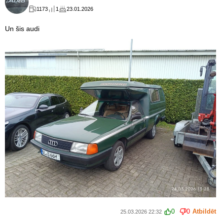
1173
1
23.01.2026
Un šis audi
0
0
Atbildēt
25.03.2026 22:32