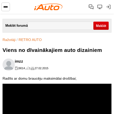
Meklēt forumā
Ražotāji
/
RETRO AUTO
Viens no dīvainākajiem auto dizainiem
imzz
9014
1
27.02.2015
Radīts ar domu braucēju maksimālai drošībai;