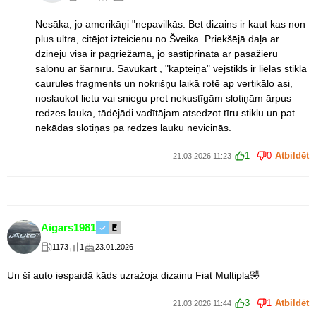
Nesāka, jo amerikāņi "nepavilkās. Bet dizains ir kaut kas non
plus ultra, citējot izteicienu no Šveika. Priekšējā daļa ar
dzinēju visa ir pagriežama, jo sastiprināta ar pasažieru
salonu ar šarnīru. Savukārt , "kapteiņa" vējstikls ir lielas stikla
caurules fragments un nokrišņu laikā rotē ap vertikālo asi,
noslaukot lietu vai sniegu pret nekustīgām slotiņām ārpus
redzes lauka, tādējādi vadītājam atsedzot tīru stiklu un pat
nekādas slotiņas pa redzes lauku nevicinās.
1
0
Atbildēt
21.03.2026 11:23
Aigars1981
1173
1
23.01.2026
Un šī auto iespaidā kāds uzražoja dizainu Fiat Multipla🤣
3
1
Atbildēt
21.03.2026 11:44