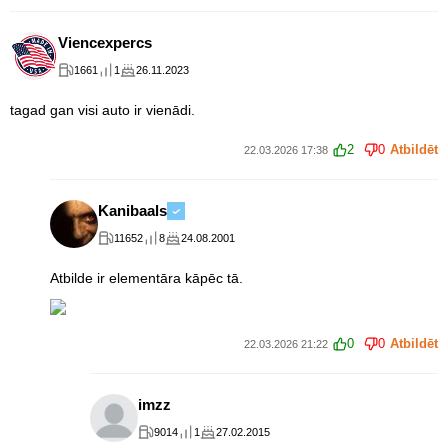
Viencexpercs
1661
1
26.11.2023
tagad gan visi auto ir vienādi.
2
0
Atbildēt
22.03.2026 17:38
Kanibaals
11652
8
24.08.2001
Atbilde ir elementāra kāpēc tā.
0
0
Atbildēt
22.03.2026 21:22
imzz
9014
1
27.02.2015