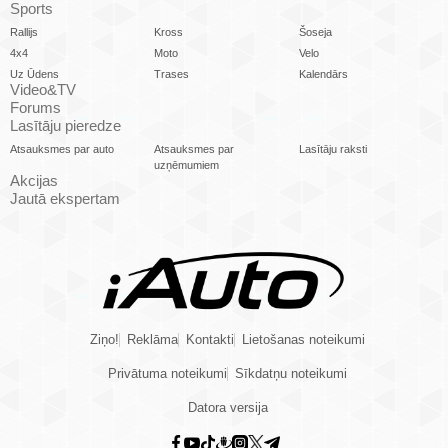
Sports
Rallijs
Kross
Šoseja
4x4
Moto
Velo
Uz Ūdens
Trases
Kalendārs
Video&TV
Forums
Lasītāju pieredze
Atsauksmes par auto
Atsauksmes par
Lasītāju raksti
uzņēmumiem
Akcijas
Jautā ekspertam
Ziņo!
Reklāma
Kontakti
Lietošanas noteikumi
Privātuma noteikumi
Sīkdatņu noteikumi
Datora versija