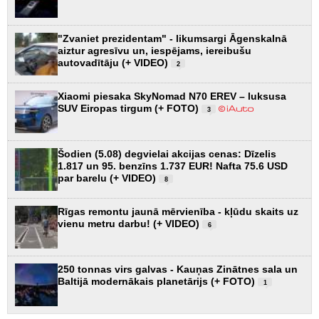
"Zvaniet prezidentam" - likumsargi Āgenskalnā
aiztur agresīvu un, iespējams, iereibušu
autovadītāju (+ VIDEO)
2
Xiaomi piesaka SkyNomad N70 EREV – luksusa
SUV Eiropas tirgum (+ FOTO)
3
Šodien (5.08) degvielai akcijas cenas: Dīzelis
1.817 un 95. benzīns 1.737 EUR! Nafta 75.6 USD
par barelu (+ VIDEO)
8
Rīgas remontu jaunā mērvienība - kļūdu skaits uz
vienu metru darbu! (+ VIDEO)
6
250 tonnas virs galvas - Kauņas Zinātnes sala un
Baltijā modernākais planetārijs (+ FOTO)
1