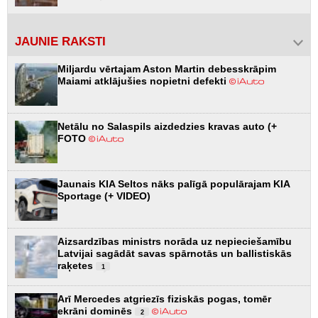
JAUNIE RAKSTI
Miljardu vērtajam Aston Martin debesskrāpim
Maiami atklājušies nopietni defekti
Netālu no Salaspils aizdedzies kravas auto (+
FOTO
Jaunais KIA Seltos nāks palīgā populārajam KIA
Sportage (+ VIDEO)
Aizsardzības ministrs norāda uz nepieciešamību
Latvijai sagādāt savas spārnotās un ballistiskās
raķetes
1
Arī Mercedes atgriezīs fiziskās pogas, tomēr
ekrāni dominēs
2