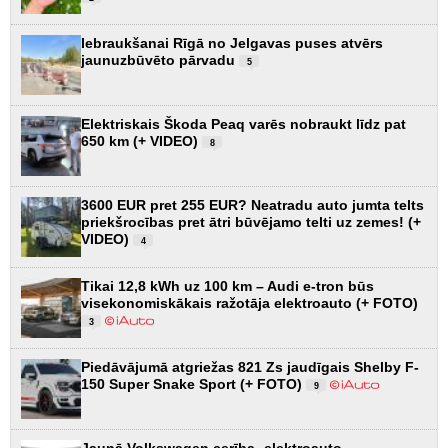
Iebraukšanai Rīgā no Jelgavas puses atvērs
jaunuzbūvēto pārvadu
5
Elektriskais Škoda Peaq varēs nobraukt līdz pat
650 km (+ VIDEO)
8
3600 EUR pret 255 EUR? Neatradu auto jumta telts
priekšrocības pret ātri būvējamo telti uz zemes! (+
VIDEO)
4
Tikai 12,8 kWh uz 100 km – Audi e-tron būs
visekonomiskākais ražotāja elektroauto (+ FOTO)
3
Piedāvājumā atgriežas 821 Zs jaudīgais Shelby F-
150 Super Snake Sport (+ FOTO)
9