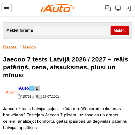
Meklēt forumā
Ražotāji
/
Jaecoo
Jaecoo 7 tests Latvijā 2026 / 2027 – reāls
patēriņš, cena, atsauksmes, plusi un
mīnusi
iAuto
10759
8
17.07.2001
Jaecoo 7 tests Latvijas ceļos – kāda ir reālā pieredze ikdienas
braukšanā? Testējam Jaecoo 7 pilsētā, uz šosejas un grants
ceļiem, analizējot komfortu, gaitas īpašības un degvielas patēriņu
Latvijas apstākļos.