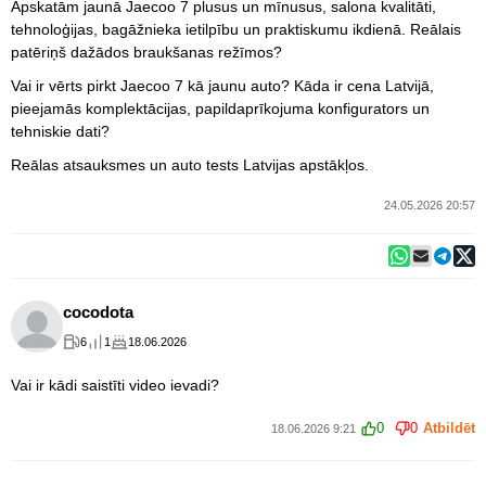
Apskatām jaunā Jaecoo 7 plusus un mīnusus, salona kvalitāti,
tehnoloģijas, bagāžnieka ietilpību un praktiskumu ikdienā. Reālais
patēriņš dažādos braukšanas režīmos?
Vai ir vērts pirkt Jaecoo 7 kā jaunu auto? Kāda ir cena Latvijā,
pieejamās komplektācijas, papildaprīkojuma konfigurators un
tehniskie dati?
Reālas atsauksmes un auto tests Latvijas apstākļos.
24.05.2026 20:57
cocodota
6
1
18.06.2026
Vai ir kādi saistīti video ievadi?
0
0
Atbildēt
18.06.2026 9:21