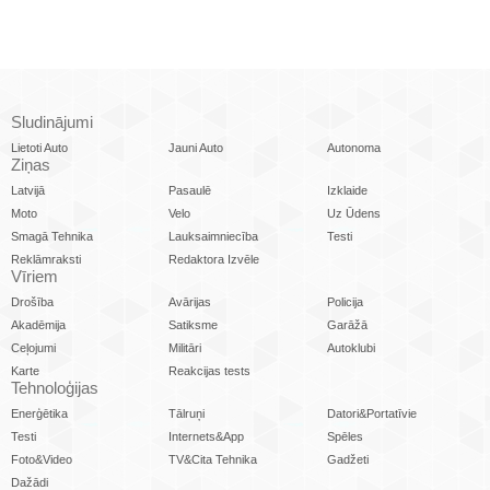
Sludinājumi
Lietoti Auto
Jauni Auto
Autonoma
Ziņas
Latvijā
Pasaulē
Izklaide
Moto
Velo
Uz Ūdens
Smagā Tehnika
Lauksaimniecība
Testi
Reklāmraksti
Redaktora Izvēle
Vīriem
Drošība
Avārijas
Policija
Akadēmija
Satiksme
Garāžā
Ceļojumi
Militāri
Autoklubi
Karte
Reakcijas tests
Tehnoloģijas
Enerģētika
Tālruņi
Datori&Portatīvie
Testi
Internets&App
Spēles
Foto&Video
TV&Cita Tehnika
Gadžeti
Dažādi