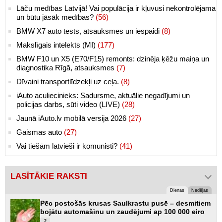
Lāču medības Latvijā! Vai populācija ir kļuvusi nekontrolējama
un būtu jāsāk medības?
(56)
BMW X7 auto tests, atsauksmes un iespaidi
(8)
Makslīgais intelekts (MI)
(177)
BMW F10 un X5 (E70/F15) remonts: dzinēja ķēžu maiņa un
diagnostika Rīgā, atsauksmes
(7)
Dīvaini transportlīdzekļi uz ceļa.
(8)
iAuto aculiecinieks: Sadursme, aktuālie negadījumi un
policijas darbs, sūti video (LIVE)
(28)
Jaunā iAuto.lv mobilā versija 2026
(27)
Gaismas auto
(27)
Vai tiešām latvieši ir komunisti?
(41)
LASĪTĀKIE RAKSTI
Dienas
Nedēļas
Pēc postošās krusas Saulkrastu pusē – desmitiem
bojātu automašīnu un zaudējumi ap 100 000 eiro
2