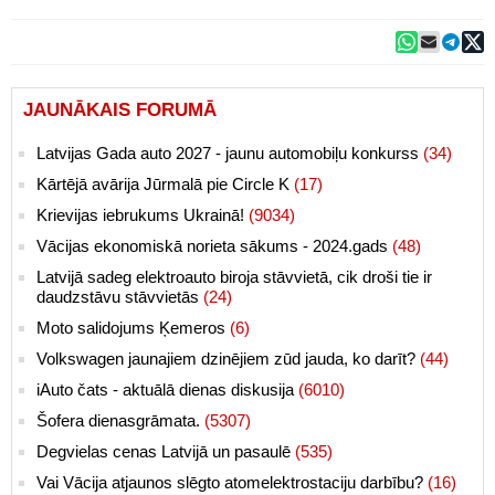
JAUNĀKAIS FORUMĀ
Latvijas Gada auto 2027 - jaunu automobiļu konkurss
(34)
Kārtējā avārija Jūrmalā pie Circle K
(17)
Krievijas iebrukums Ukrainā!
(9034)
Vācijas ekonomiskā norieta sākums - 2024.gads
(48)
Latvijā sadeg elektroauto biroja stāvvietā, cik droši tie ir
daudzstāvu stāvvietās
(24)
Moto salidojums Ķemeros
(6)
Volkswagen jaunajiem dzinējiem zūd jauda, ko darīt?
(44)
iAuto čats - aktuālā dienas diskusija
(6010)
Šofera dienasgrāmata.
(5307)
Degvielas cenas Latvijā un pasaulē
(535)
Vai Vācija atjaunos slēgto atomelektrostaciju darbību?
(16)