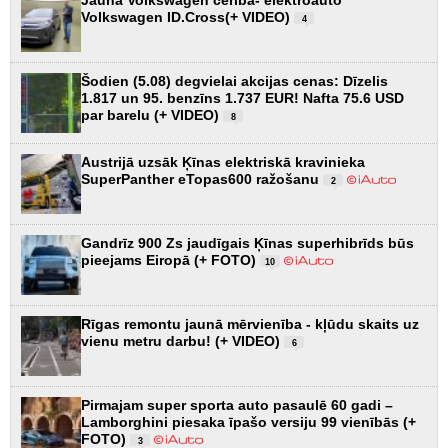
Jaunā Volkswagen cerība- elektroauto
Volkswagen ID.Cross(+ VIDEO)
4
Šodien (5.08) degvielai akcijas cenas: Dīzelis
1.817 un 95. benzīns 1.737 EUR! Nafta 75.6 USD
par barelu (+ VIDEO)
8
Austrijā uzsāk Ķīnas elektriskā kravinieka
SuperPanther eTopas600 ražošanu
2
Gandrīz 900 Zs jaudīgais Ķīnas superhibrīds būs
pieejams Eiropā (+ FOTO)
10
Rīgas remontu jaunā mērvienība - kļūdu skaits uz
vienu metru darbu! (+ VIDEO)
6
Pirmajam super sporta auto pasaulē 60 gadi –
Lamborghini piesaka īpašo versiju 99 vienībās (+
FOTO)
3