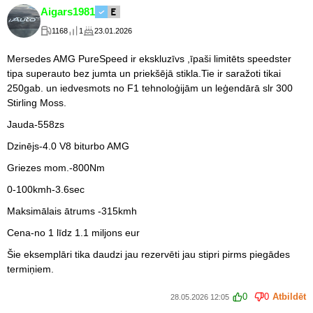
Aigars1981
1168
1
23.01.2026
Mersedes AMG PureSpeed ir ekskluzīvs ,īpaši limitēts speedster
tipa superauto bez jumta un priekšējā stikla.Tie ir saražoti tikai
250gab. un iedvesmots no F1 tehnoloģijām un leģendārā slr 300
Stirling Moss.
Jauda-558zs
Dzinējs-4.0 V8 biturbo AMG
Griezes mom.-800Nm
0-100kmh-3.6sec
Maksimālais ātrums -315kmh
Cena-no 1 līdz 1.1 miljons eur
Šie eksemplāri tika daudzi jau rezervēti jau stipri pirms piegādes
termiņiem.
0
0
Atbildēt
28.05.2026 12:05