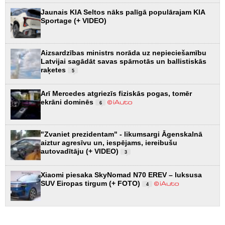
Jaunais KIA Seltos nāks palīgā populārajam KIA
Sportage (+ VIDEO)
Aizsardzības ministrs norāda uz nepieciešamību
Latvijai sagādāt savas spārnotās un ballistiskās
raķetes
5
Arī Mercedes atgriezīs fiziskās pogas, tomēr
ekrāni dominēs
6
"Zvaniet prezidentam" - likumsargi Āgenskalnā
aiztur agresīvu un, iespējams, iereibušu
autovadītāju (+ VIDEO)
3
Xiaomi piesaka SkyNomad N70 EREV – luksusa
SUV Eiropas tirgum (+ FOTO)
4