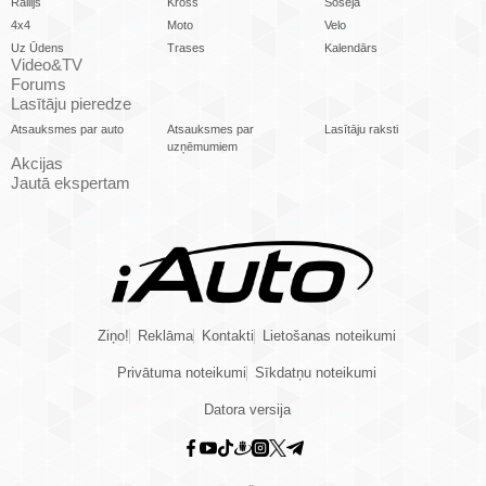
Rallijs
Kross
Šoseja
4x4
Moto
Velo
Uz Ūdens
Trases
Kalendārs
Video&TV
Forums
Lasītāju pieredze
Atsauksmes par auto
Atsauksmes par
Lasītāju raksti
uzņēmumiem
Akcijas
Jautā ekspertam
Ziņo!
Reklāma
Kontakti
Lietošanas noteikumi
Privātuma noteikumi
Sīkdatņu noteikumi
Datora versija