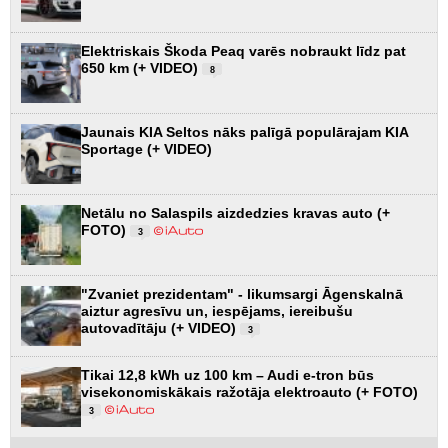
Elektriskais Škoda Peaq varēs nobraukt līdz pat
650 km (+ VIDEO)
8
Jaunais KIA Seltos nāks palīgā populārajam KIA
Sportage (+ VIDEO)
Netālu no Salaspils aizdedzies kravas auto (+
FOTO)
3
"Zvaniet prezidentam" - likumsargi Āgenskalnā
aiztur agresīvu un, iespējams, iereibušu
autovadītāju (+ VIDEO)
3
Tikai 12,8 kWh uz 100 km – Audi e-tron būs
visekonomiskākais ražotāja elektroauto (+ FOTO)
3