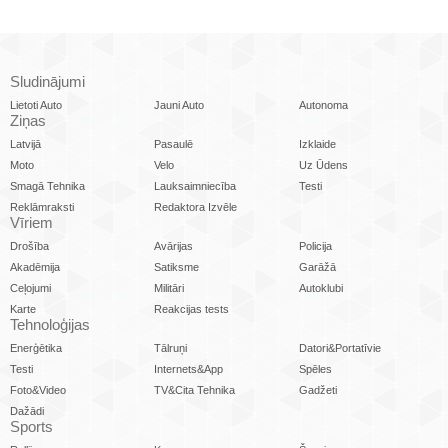
Sludinājumi
Lietoti Auto
Jauni Auto
Autonoma
Ziņas
Latvijā
Pasaulē
Izklaide
Moto
Velo
Uz Ūdens
Smagā Tehnika
Lauksaimniecība
Testi
Reklāmraksti
Redaktora Izvēle
Vīriem
Drošība
Avārijas
Policija
Akadēmija
Satiksme
Garāžā
Ceļojumi
Militāri
Autoklubi
Karte
Reakcijas tests
Tehnoloģijas
Enerģētika
Tālruņi
Datori&Portatīvie
Testi
Internets&App
Spēles
Foto&Video
TV&Cita Tehnika
Gadžeti
Dažādi
Sports