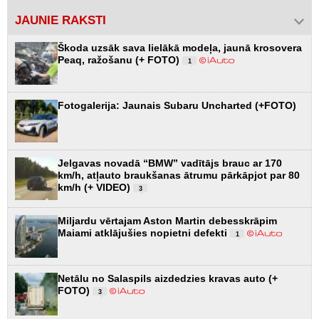
JAUNIE RAKSTI
Škoda uzsāk sava lielākā modeļa, jaunā krosovera
Peaq, ražošanu (+ FOTO)
1
Fotogalerija: Jaunais Subaru Uncharted (+FOTO)
Jelgavas novadā “BMW” vadītājs brauc ar 170
km/h, atļauto braukšanas ātrumu pārkāpjot par 80
km/h (+ VIDEO)
3
Miljardu vērtajam Aston Martin debesskrāpim
Maiami atklājušies nopietni defekti
1
Netālu no Salaspils aizdedzies kravas auto (+
FOTO)
3