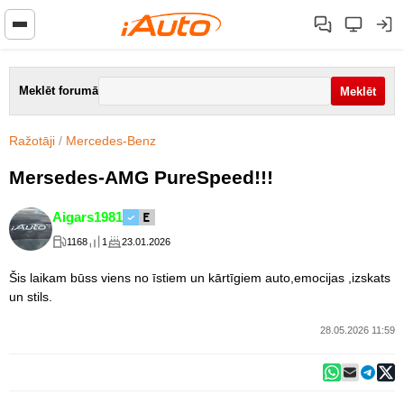
Meklēt forumā
Ražotāji
/
Mercedes-Benz
Mersedes-AMG PureSpeed!!!
Aigars1981
1168
1
23.01.2026
Šis laikam būss viens no īstiem un kārtīgiem auto,emocijas ,izskats
un stils.
28.05.2026 11:59