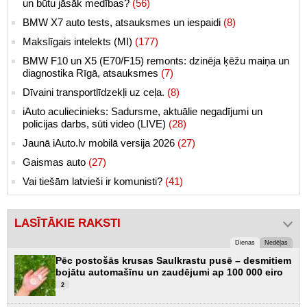
un būtu jāsāk medības?
(56)
BMW X7 auto tests, atsauksmes un iespaidi
(8)
Makslīgais intelekts (MI)
(177)
BMW F10 un X5 (E70/F15) remonts: dzinēja ķēžu maiņa un
diagnostika Rīgā, atsauksmes
(7)
Dīvaini transportlīdzekļi uz ceļa.
(8)
iAuto aculiecinieks: Sadursme, aktuālie negadījumi un
policijas darbs, sūti video (LIVE)
(28)
Jaunā iAuto.lv mobilā versija 2026
(27)
Gaismas auto
(27)
Vai tiešām latvieši ir komunisti?
(41)
LASĪTĀKIE RAKSTI
Dienas
Nedēļas
Pēc postošās krusas Saulkrastu pusē – desmitiem
bojātu automašīnu un zaudējumi ap 100 000 eiro
2