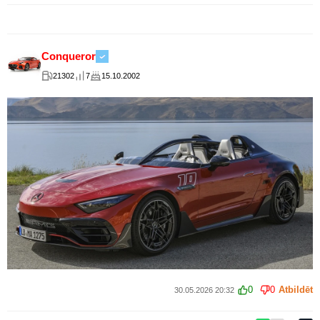
Conqueror
21302
7
15.10.2002
0
0
Atbildēt
30.05.2026 20:32