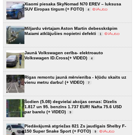
Xiaomi piesaka SkyNomad N70 EREV – luksusa
SUV Eiropas tirgum (+ FOTO)
4
Miljardu vērtajam Aston Martin debesskrāpim
Maiami atklājušies nopietni defekti
1
Jaunā Volkswagen cerība- elektroauto
Volkswagen ID.Cross(+ VIDEO)
4
Rīgas remontu jaunā mērvienība - kļūdu skaits uz
vienu metru darbu! (+ VIDEO)
7
Šodien (5.08) degvielai akcijas cenas: Dīzelis
1.817 un 95. benzīns 1.737 EUR! Nafta 75.6 USD
par barelu (+ VIDEO)
9
Piedāvājumā atgriežas 821 Zs jaudīgais Shelby F-
150 Super Snake Sport (+ FOTO)
9