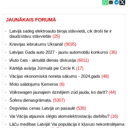
JAUNĀKAIS FORUMĀ
Latvijā sadeg elektroauto biroja stāvvietā, cik droši tie ir
daudzstāvu stāvvietās
(25)
Krievijas iebrukums Ukrainā!
(9035)
Latvijas Gada auto 2027 - jaunu automobiļu konkurss
(36)
iAuto čats - aktuālā dienas diskusija
(6011)
Kārtējā avārija Jūrmalā pie Circle K
(17)
Vācijas ekonomiskā norieta sākums - 2024.gads
(48)
Moto salidojums Ķemeros
(6)
Volkswagen jaunajiem dzinējiem zūd jauda, ko darīt?
(44)
Šofera dienasgrāmata.
(5307)
Degvielas cenas Latvijā un pasaulē
(535)
Vai Vācija atjaunos slēgto atomelektrostaciju darbību?
(16)
Lāču medības Latvijā! Vai populācija ir kļuvusi nekontrolējama