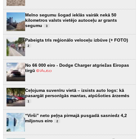
Melno segumu šogad ieklās vairāk nekā 50
kilometros valsts vietējo autoceļu ar grants
segumu
3
Pabeigta trīs reģionālo veloceļu izbūve (+ FOTO)
2
No 66 000 eiro - Dodge Charger atgriežas Eiropas
tirgū
Ceļojuma suvenīru vietā – izsists auto logs: kā
pasargāt personīgās mantas, atpūšoties ārzemēs
1
“Virši” neto peļņa pirmajā pusgadā sasniedz 4,2
miljonus eiro
2