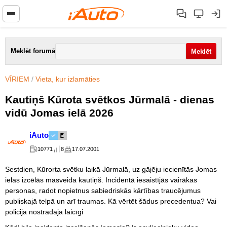
Meklēt forumā
VĪRIEM
/
Vieta, kur izlamāties
Kautiņš Kūrota svētkos Jūrmalā - dienas
vidū Jomas ielā 2026
iAuto
10771
8
17.07.2001
Sestdien, Kūrorta svētku laikā Jūrmalā, uz gājēju iecienītās Jomas
ielas izcēlās masveida kautiņš. Incidentā iesaistījās vairākas
personas, radot nopietnus sabiedriskās kārtības traucējumus
publiskajā telpā un arī traumas. Kā vērtēt šādus precedentua? Vai
policija nostrādāja laicīgi