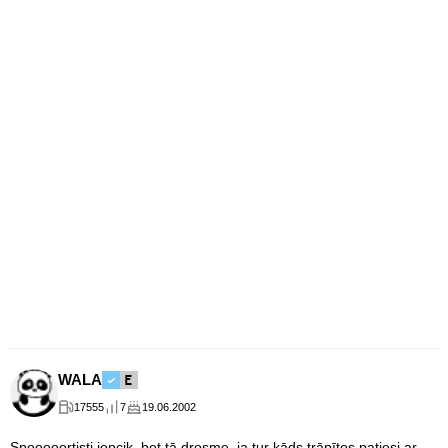
WALA
17555
7
19.06.2002
Spooooortisti jopcik, bet tā drosme, ja tur kāds trāpītos patiesi ar