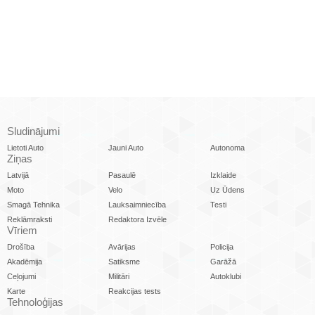
Sludinājumi
Lietoti Auto
Jauni Auto
Autonoma
Ziņas
Latvijā
Pasaulē
Izklaide
Moto
Velo
Uz Ūdens
Smagā Tehnika
Lauksaimniecība
Testi
Reklāmraksti
Redaktora Izvēle
Vīriem
Drošība
Avārijas
Policija
Akadēmija
Satiksme
Garāžā
Ceļojumi
Militāri
Autoklubi
Karte
Reakcijas tests
Tehnoloģijas