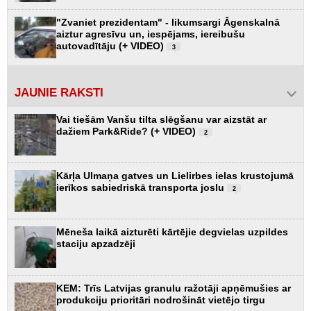
"Zvaniet prezidentam" - likumsargi Āgenskalnā
aiztur agresīvu un, iespējams, iereibušu
autovadītāju (+ VIDEO)
3
JAUNIE RAKSTI
Vai tiešām Vanšu tilta slēgšanu var aizstāt ar
dažiem Park&Ride? (+ VIDEO)
2
Kārļa Ulmaņa gatves un Lielirbes ielas krustojumā
ierīkos sabiedriskā transporta joslu
2
Mēneša laikā aizturēti kārtējie degvielas uzpildes
staciju apzadzēji
KEM: Trīs Latvijas granulu ražotāji apņēmušies ar
produkciju prioritāri nodrošināt vietējo tirgu