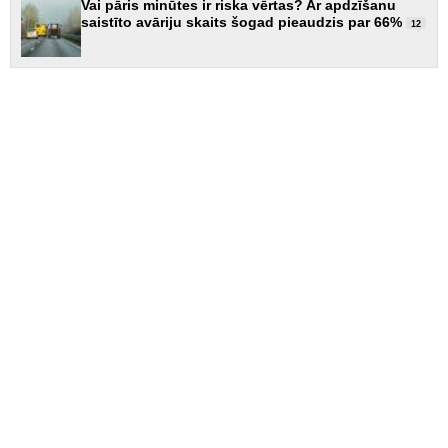
Vai pāris minūtes ir riska vērtas? Ar apdzīšanu
saistīto avāriju skaits šogad pieaudzis par 66%
12