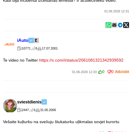
Kādi bija incidenta izcelšanās iemesla? Ir aculiecinieku video.
01.06.2026 12:31
iAuto
10771
8
17.07.2001
Te video no Twitter
https://x.com/i/status/2061081321342939592
0
0
Atbildēt
01.06.2026 12:33
sviestdienis
2447
6
31.05.2006
Vešaite kuļturku na svex̌uju štukaturku uļikmalas sovjet kurortu