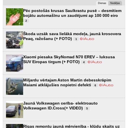
Dienas
Nedēļas
Pēc postošās krusas Saulkrastu pusē – desmitiem
bojātu automašīnu un zaudējumi ap 100 000 eiro
2
Škoda uzsāk sava lielākā modeļa, jaunā krosovera
Peaq, ražošanu (+ FOTO)
1
Xiaomi piesaka SkyNomad N70 EREV – luksusa
SUV Eiropas tirgum (+ FOTO)
4
Miljardu vērtajam Aston Martin debesskrāpim
Maiami atklājušies nopietni defekti
6
Jaunā Volkswagen cerība- elektroauto
Volkswagen ID.Cross(+ VIDEO)
5
Rīgas remontu jaunā mērvienība - kļūdu skaits uz