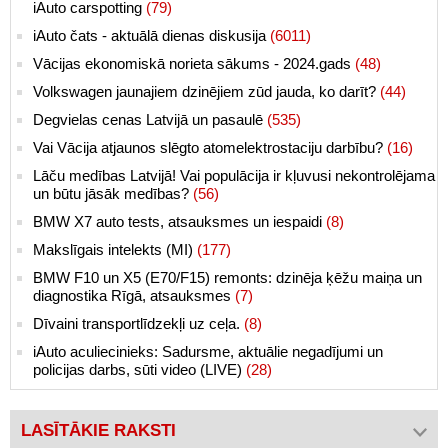
iAuto carspotting
(79)
iAuto čats - aktuālā dienas diskusija
(6011)
Vācijas ekonomiskā norieta sākums - 2024.gads
(48)
Volkswagen jaunajiem dzinējiem zūd jauda, ko darīt?
(44)
Degvielas cenas Latvijā un pasaulē
(535)
Vai Vācija atjaunos slēgto atomelektrostaciju darbību?
(16)
Lāču medības Latvijā! Vai populācija ir kļuvusi nekontrolējama
un būtu jāsāk medības?
(56)
BMW X7 auto tests, atsauksmes un iespaidi
(8)
Makslīgais intelekts (MI)
(177)
BMW F10 un X5 (E70/F15) remonts: dzinēja ķēžu maiņa un
diagnostika Rīgā, atsauksmes
(7)
Dīvaini transportlīdzekļi uz ceļa.
(8)
iAuto aculiecinieks: Sadursme, aktuālie negadījumi un
policijas darbs, sūti video (LIVE)
(28)
LASĪTĀKIE RAKSTI