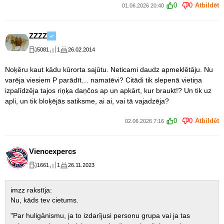
0
0
Atbildēt
01.06.2026 20:40
ZZZZ
5081
1
26.02.2014
Noķēru kaut kādu kūrorta sajūtu. Neticami daudz apmeklētāju. Nu
varēja viesiem P parādīt… namatēvi? Citādi tik slepenā vietiņa
izpalīdzēja tajos riņķa daņčos ap un apkārt, kur braukt!? Un tik uz
apli, un tik bloķējās satiksme, ai ai, vai tā vajadzēja?
0
0
Atbildēt
02.06.2026 7:16
Viencexpercs
1661
1
26.11.2023
imzz rakstīja:
Nu, kāds tev cietums.
"Par huligānismu, ja to izdarījusi personu grupa vai ja tas