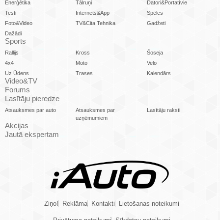
Enerģētika
Tālruņi
Datori&Portatīvie
Testi
Internets&App
Spēles
Foto&Video
TV&Cita Tehnika
Gadžeti
Dažādi
Sports
Rallijs
Kross
Šoseja
4x4
Moto
Velo
Uz Ūdens
Trases
Kalendārs
Video&TV
Forums
Lasītāju pieredze
Atsauksmes par auto
Atsauksmes par
Lasītāju raksti
uzņēmumiem
Akcijas
Jautā ekspertam
Ziņo!
Reklāma
Kontakti
Lietošanas noteikumi