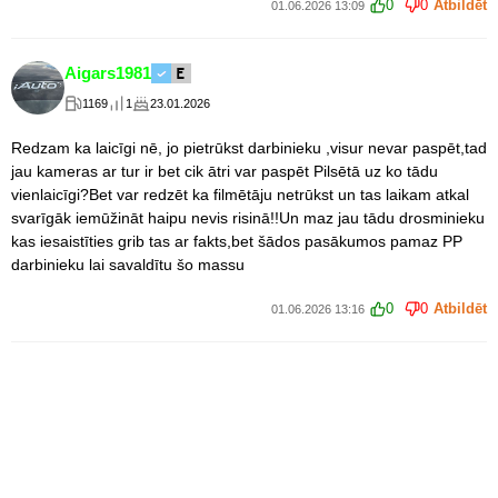
0
0
Atbildēt
01.06.2026 13:09
Aigars1981
1169
1
23.01.2026
Redzam ka laicīgi nē, jo pietrūkst darbinieku ,visur nevar paspēt,tad
jau kameras ar tur ir bet cik ātri var paspēt Pilsētā uz ko tādu
vienlaicīgi?Bet var redzēt ka filmētāju netrūkst un tas laikam atkal
svarīgāk iemūžināt haipu nevis risinā!!Un maz jau tādu drosminieku
kas iesaistīties grib tas ar fakts,bet šādos pasākumos pamaz PP
darbinieku lai savaldītu šo massu
0
0
Atbildēt
01.06.2026 13:16