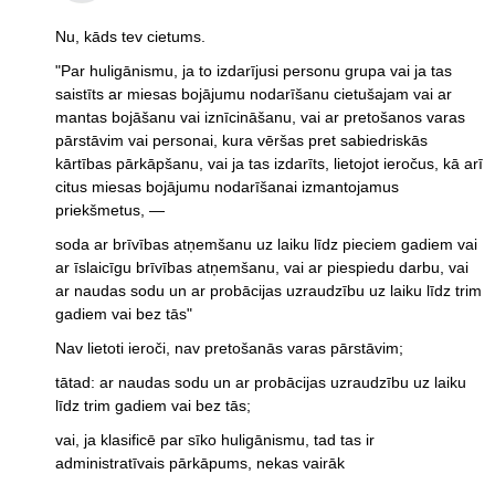
Nu, kāds tev cietums.
"Par huligānismu, ja to izdarījusi personu grupa vai ja tas
saistīts ar miesas bojājumu nodarīšanu cietušajam vai ar
mantas bojāšanu vai iznīcināšanu, vai ar pretošanos varas
pārstāvim vai personai, kura vēršas pret sabiedriskās
kārtības pārkāpšanu, vai ja tas izdarīts, lietojot ieročus, kā arī
citus miesas bojājumu nodarīšanai izmantojamus
priekšmetus, —
soda ar brīvības atņemšanu uz laiku līdz pieciem gadiem vai
ar īslaicīgu brīvības atņemšanu, vai ar piespiedu darbu, vai
ar naudas sodu un ar probācijas uzraudzību uz laiku līdz trim
gadiem vai bez tās"
Nav lietoti ieroči, nav pretošanās varas pārstāvim;
tātad: ar naudas sodu un ar probācijas uzraudzību uz laiku
līdz trim gadiem vai bez tās;
vai, ja klasificē par sīko huligānismu, tad tas ir
administratīvais pārkāpums, nekas vairāk