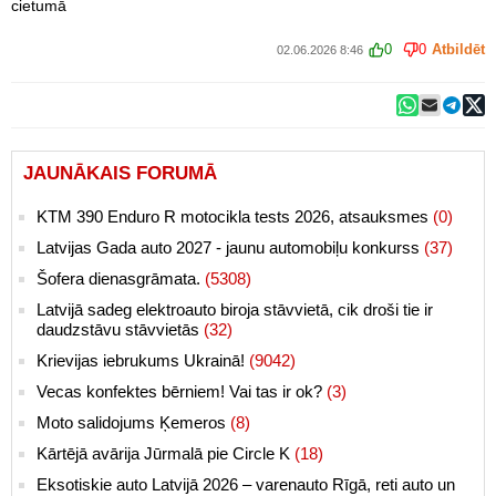
cietumā
0
0
Atbildēt
02.06.2026 8:46
JAUNĀKAIS FORUMĀ
KTM 390 Enduro R motocikla tests 2026, atsauksmes
(0)
Latvijas Gada auto 2027 - jaunu automobiļu konkurss
(37)
Šofera dienasgrāmata.
(5308)
Latvijā sadeg elektroauto biroja stāvvietā, cik droši tie ir
daudzstāvu stāvvietās
(32)
Krievijas iebrukums Ukrainā!
(9042)
Vecas konfektes bērniem! Vai tas ir ok?
(3)
Moto salidojums Ķemeros
(8)
Kārtējā avārija Jūrmalā pie Circle K
(18)
Eksotiskie auto Latvijā 2026 – varenauto Rīgā, reti auto un