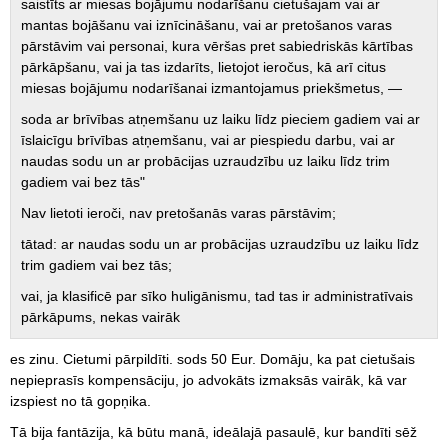
saistīts ar miesas bojājumu nodarīšanu cietušajam vai ar
mantas bojāšanu vai iznīcināšanu, vai ar pretošanos varas
pārstāvim vai personai, kura vēršas pret sabiedriskās kārtības
pārkāpšanu, vai ja tas izdarīts, lietojot ieročus, kā arī citus
miesas bojājumu nodarīšanai izmantojamus priekšmetus, —
soda ar brīvības atņemšanu uz laiku līdz pieciem gadiem vai ar
īslaicīgu brīvības atņemšanu, vai ar piespiedu darbu, vai ar
naudas sodu un ar probācijas uzraudzību uz laiku līdz trim
gadiem vai bez tās"
Nav lietoti ieroči, nav pretošanās varas pārstāvim;
tātad: ar naudas sodu un ar probācijas uzraudzību uz laiku līdz
trim gadiem vai bez tās;
vai, ja klasificē par sīko huligānismu, tad tas ir administratīvais
pārkāpums, nekas vairāk
es zinu. Cietumi pārpildīti. sods 50 Eur. Domāju, ka pat cietušais
nepieprasīs kompensāciju, jo advokāts izmaksās vairāk, kā var
izspiest no tā gopņika.
Tā bija fantāzija, kā būtu manā, ideālajā pasaulē, kur bandīti sēž