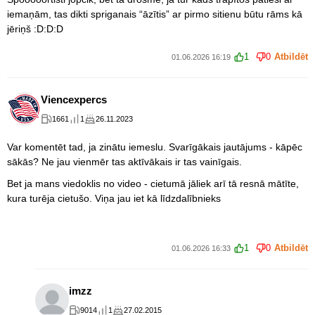
iemaņām, tas dikti spriganais “āzītis” ar pirmo sitienu būtu rāms kā
jēriņš :D:D:D
1
0
Atbildēt
01.06.2026 16:19
Viencexpercs
1661
1
26.11.2023
Var komentēt tad, ja zinātu iemeslu. Svarīgākais jautājums - kāpēc
sākās? Ne jau vienmēr tas aktīvākais ir tas vainīgais.
Bet ja mans viedoklis no video - cietumā jāliek arī tā resnā mātīte,
kura turēja cietušo. Viņa jau iet kā līdzdalībnieks
1
0
Atbildēt
01.06.2026 16:33
imzz
9014
1
27.02.2015