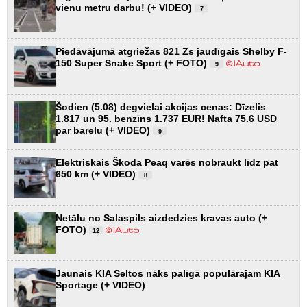
vienu metru darbu! (+ VIDEO)
7
Piedāvājumā atgriežas 821 Zs jaudīgais Shelby F-
150 Super Snake Sport (+ FOTO)
9
Šodien (5.08) degvielai akcijas cenas: Dīzelis
1.817 un 95. benzīns 1.737 EUR! Nafta 75.6 USD
par barelu (+ VIDEO)
9
Elektriskais Škoda Peaq varēs nobraukt līdz pat
650 km (+ VIDEO)
8
Netālu no Salaspils aizdedzies kravas auto (+
FOTO)
12
Jaunais KIA Seltos nāks palīgā populārajam KIA
Sportage (+ VIDEO)