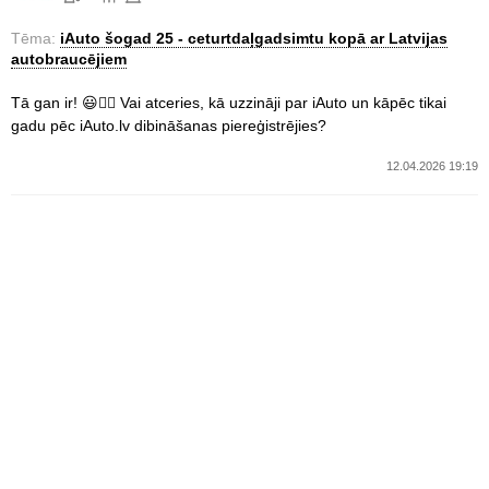
Tēma:
iAuto šogad 25 - ceturtdaļgadsimtu kopā ar Latvijas
autobraucējiem
Tā gan ir! 😃👍🏻 Vai atceries, kā uzzināji par iAuto un kāpēc tikai
gadu pēc iAuto.lv dibināšanas piereģistrējies?
12.04.2026 19:19