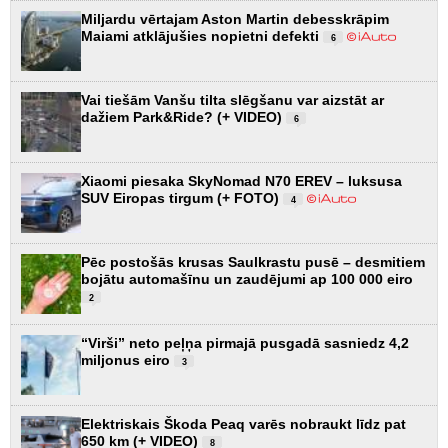
Miljardu vērtajam Aston Martin debesskrāpim
Maiami atklājušies nopietni defekti
6
Vai tiešām Vanšu tilta slēgšanu var aizstāt ar
dažiem Park&Ride? (+ VIDEO)
6
Xiaomi piesaka SkyNomad N70 EREV – luksusa
SUV Eiropas tirgum (+ FOTO)
4
Pēc postošās krusas Saulkrastu pusē – desmitiem
bojātu automašīnu un zaudējumi ap 100 000 eiro
2
“Virši” neto peļņa pirmajā pusgadā sasniedz 4,2
miljonus eiro
3
Elektriskais Škoda Peaq varēs nobraukt līdz pat
650 km (+ VIDEO)
8