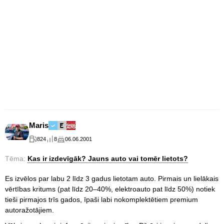
Maris
824
8
06.06.2001
Tēma:
Kas ir izdevīgāk? Jauns auto vai tomēr lietots?
Es izvēlos par labu 2 līdz 3 gadus lietotam auto. Pirmais un lielākais
vērtības kritums (pat līdz 20–40%, elektroauto pat līdz 50%) notiek
tieši pirmajos trīs gados, īpaši labi nokomplektētiem premium
autoražotājiem.