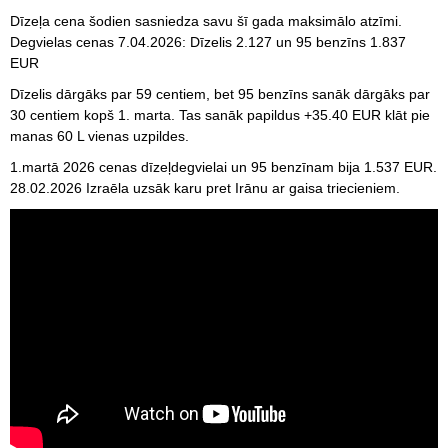
Dīzeļa cena šodien sasniedza savu šī gada maksimālo atzīmi.
Degvielas cenas 7.04.2026: Dīzelis 2.127 un 95 benzīns 1.837
EUR
Dīzelis dārgāks par 59 centiem, bet 95 benzīns sanāk dārgāks par
30 centiem kopš 1. marta. Tas sanāk papildus +35.40 EUR klāt pie
manas 60 L vienas uzpildes.
1.martā 2026 cenas dīzeļdegvielai un 95 benzīnam bija 1.537 EUR.
28.02.2026 Izraēla uzsāk karu pret Irānu ar gaisa triecieniem.