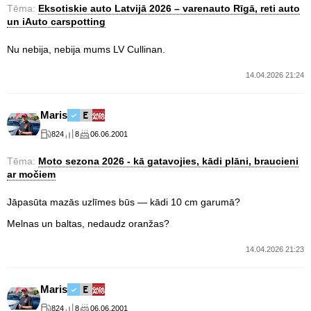
Tēma:
Eksotiskie auto Latvijā 2026 – varenauto Rīgā, reti auto
un iAuto carspotting
Nu nebija, nebija mums LV Cullinan.
14.04.2026 21:24
Maris
824
8
06.06.2001
Tēma:
Moto sezona 2026 - kā gatavojies, kādi plāni, braucieni
ar močiem
Jāpasūta mazās uzlīmes būs — kādi 10 cm garumā?
Melnas un baltas, nedaudz oranžas?
14.04.2026 21:23
Maris
824
8
06.06.2001