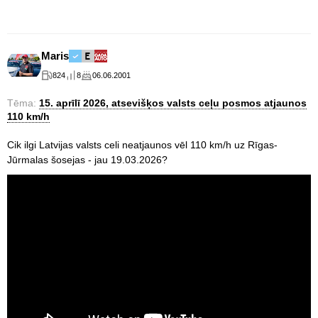
Maris
824
8
06.06.2001
Tēma:
15. aprīlī 2026, atsevišķos valsts ceļu posmos atjaunos
110 km/h
Cik ilgi Latvijas valsts celi neatjaunos vēl 110 km/h uz Rīgas-
Jūrmalas šosejas - jau 19.03.2026?