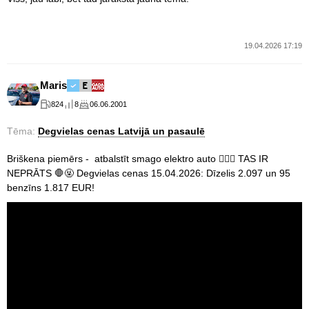
19.04.2026 17:19
Maris
824
8
06.06.2001
Tēma:
Degvielas cenas Latvijā un pasaulē
Briškena piemērs - atbalstīt smago elektro auto 🤷🏼‍♂️ TAS IR
NEPRĀTS 🛑🤬 Degvielas cenas 15.04.2026: Dīzelis 2.097 un 95
benzīns 1.817 EUR!