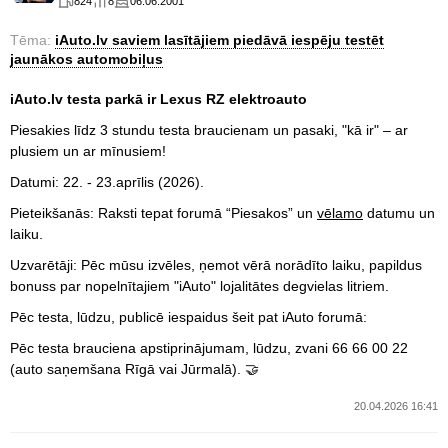
824
8
06.06.2001
Tēma:
iAuto.lv saviem lasītājiem piedāvā iespēju testēt
jaunākos automobiļus
iAuto.lv testa parkā ir Lexus RZ elektroauto
Piesakies līdz 3 stundu testa braucienam un pasaki, "kā ir" – ar
plusiem un ar mīnusiem!
Datumi: 22. - 23.aprīlis (2026).
Pieteikšanās: Raksti tepat forumā “Piesakos” un
vēlamo
datumu un
laiku.
Uzvarētāji: Pēc mūsu izvēles, ņemot vērā norādīto laiku, papildus
bonuss par nopelnītajiem "iAuto" lojalitātes degvielas litriem.
Pēc testa, lūdzu, publicē iespaidus šeit pat iAuto forumā:
Pēc testa brauciena apstiprinājumam, lūdzu, zvani 66 66 00 22
(auto saņemšana Rīgā vai Jūrmalā). 🤝
20.04.2026 16:41