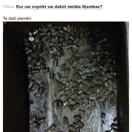
Tēma:
Kur var nopirkt vai dabūt metāla šķembas?
Te daži piemēri