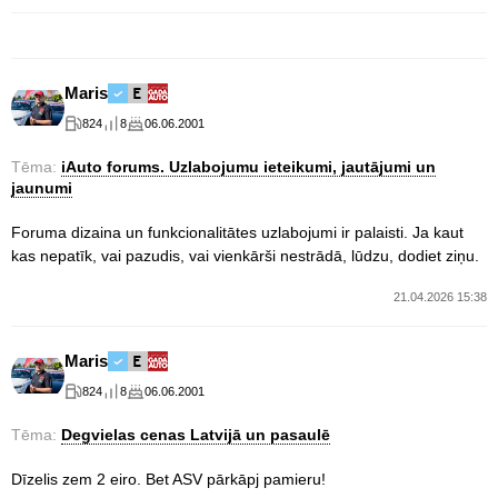
Maris
824
8
06.06.2001
Tēma:
iAuto forums. Uzlabojumu ieteikumi, jautājumi un
jaunumi
Foruma dizaina un funkcionalitātes uzlabojumi ir palaisti. Ja kaut
kas nepatīk, vai pazudis, vai vienkārši nestrādā, lūdzu, dodiet ziņu.
21.04.2026 15:38
Maris
824
8
06.06.2001
Tēma:
Degvielas cenas Latvijā un pasaulē
Dīzelis zem 2 eiro. Bet ASV pārkāpj pamieru!