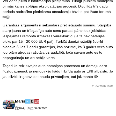
Vēl viens pluss ir informācijas pieejamība. Pilnīgi jauniem modeļiem
pirmās kaites atklājas ekspluatācijas procesā. Divu līdz trīs gadu
periods nodrošina pietiekamu atsauksmju bāzi te pat iAuto forumā
🫶🏻
Garantijas arguments ir sekundārs pret ietaupīto summu. Starpība
starp jauna un trīsgadīga auto cenu parasti pārsniedz jebkādas
iespējamās remonta izmaksas vairākkārtīgi (ja tā nav baterijas
bloks par 15 - 20 000 EUR pat). Turklāt daudzi ražotāji šobrīd
piedāvā 5 līdz 7 gadu garantijas, kas nozīmē, ka 3 gadus vecs auto
joprojām atrodas ražotāja uzraudzībā, taču savam auto es to
nepagarināju un arī nebija vērts.
Tagad kā reiz tuvojos auto nomaiņas procesam un domāju darīt
līdzīgi, izņemot, ja nenopirkšu kādu hibrīda auto ar EKII atbalstu. Ja
jau cilvēki ir gatavi dot naudu privātajiem, tad jāizmanto 🤑
11.04.2026 10:01
Maris
824
8
06.06.2001