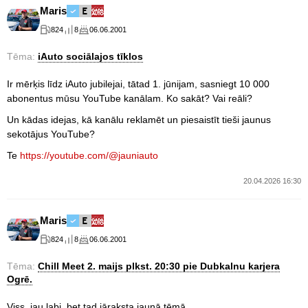
Maris
824
8
06.06.2001
Tēma:
iAuto sociālajos tīklos
Ir mērķis līdz iAuto jubilejai, tātad 1. jūnijam, sasniegt 10 000
abonentus mūsu YouTube kanālam. Ko sakāt? Vai reāli?
Un kādas idejas, kā kanālu reklamēt un piesaistīt tieši jaunus
sekotājus YouTube?
Te
https://youtube.com/@jauniauto
20.04.2026 16:30
Maris
824
8
06.06.2001
Tēma:
Chill Meet 2. maijs plkst. 20:30 pie Dubkalnu karjera
Ogrē.
Viss, jau labi, bet tad jāraksta jaunā tēmā.