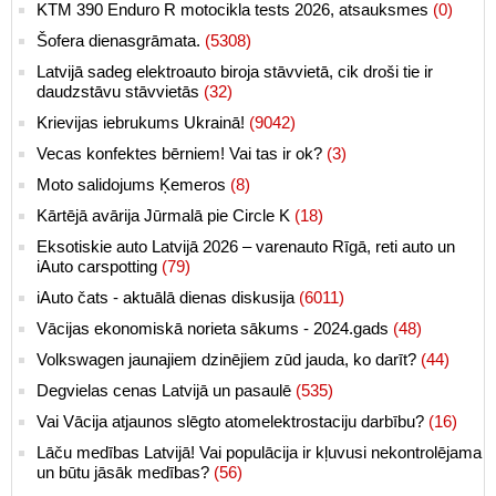
KTM 390 Enduro R motocikla tests 2026, atsauksmes
(0)
Šofera dienasgrāmata.
(5308)
Latvijā sadeg elektroauto biroja stāvvietā, cik droši tie ir
daudzstāvu stāvvietās
(32)
Krievijas iebrukums Ukrainā!
(9042)
Vecas konfektes bērniem! Vai tas ir ok?
(3)
Moto salidojums Ķemeros
(8)
Kārtējā avārija Jūrmalā pie Circle K
(18)
Eksotiskie auto Latvijā 2026 – varenauto Rīgā, reti auto un
iAuto carspotting
(79)
iAuto čats - aktuālā dienas diskusija
(6011)
Vācijas ekonomiskā norieta sākums - 2024.gads
(48)
Volkswagen jaunajiem dzinējiem zūd jauda, ko darīt?
(44)
Degvielas cenas Latvijā un pasaulē
(535)
Vai Vācija atjaunos slēgto atomelektrostaciju darbību?
(16)
Lāču medības Latvijā! Vai populācija ir kļuvusi nekontrolējama
un būtu jāsāk medības?
(56)