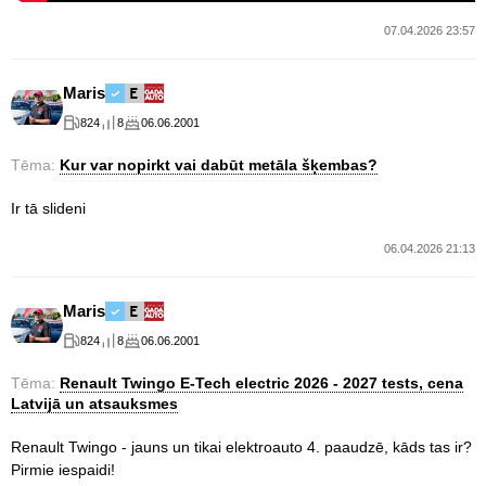
07.04.2026 23:57
Maris
824
8
06.06.2001
Tēma:
Kur var nopirkt vai dabūt metāla šķembas?
Ir tā slideni
06.04.2026 21:13
Maris
824
8
06.06.2001
Tēma:
Renault Twingo E-Tech electric 2026 - 2027 tests, cena
Latvijā un atsauksmes
Renault Twingo - jauns un tikai elektroauto 4. paaudzē, kāds tas ir?
Pirmie iespaidi!