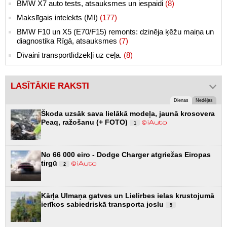
BMW X7 auto tests, atsauksmes un iespaidi
(8)
Makslīgais intelekts (MI)
(177)
BMW F10 un X5 (E70/F15) remonts: dzinēja ķēžu maiņa un
diagnostika Rīgā, atsauksmes
(7)
Dīvaini transportlīdzekļi uz ceļa.
(8)
LASĪTĀKIE RAKSTI
Dienas
Nedēļas
Škoda uzsāk sava lielākā modeļa, jaunā krosovera
Peaq, ražošanu (+ FOTO)
1
No 66 000 eiro - Dodge Charger atgriežas Eiropas
tirgū
2
Kārļa Ulmaņa gatves un Lielirbes ielas krustojumā
ierīkos sabiedriskā transporta joslu
5