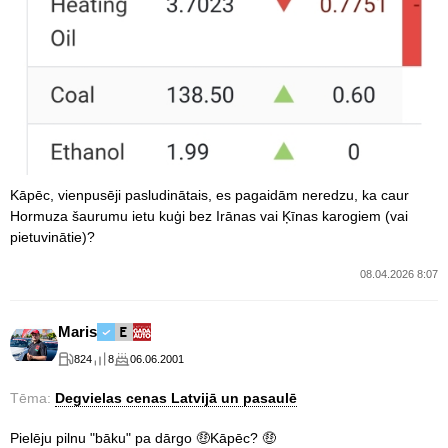
Kāpēc, vienpusēji pasludinātais, es pagaidām neredzu, ka caur
Hormuza šaurumu ietu kuģi bez Irānas vai Ķīnas karogiem (vai
pietuvinātie)?
08.04.2026 8:07
Maris
824
8
06.06.2001
Tēma:
Degvielas cenas Latvijā un pasaulē
Pielēju pilnu "bāku" pa dārgo 🤑Kāpēc? 🤑