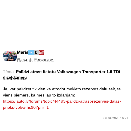
Maris
824
8
06.06.2001
Tēma:
Palīdzi atrast lietotu Volkswagen Transporter 1.9 TDi
dīzeļdzinēju
Jā, var palīdzēt tik vien kā atrodot meklēto rezerves daļu šeit, te
viens piemērs, kā mēs jau to izdarījām:
https://iauto.lv/forums/topic/44493-palidzi-atrast-rezerves-dalas-
prieks-volvo-hs90?pnr=1
06.04.2026 16:21