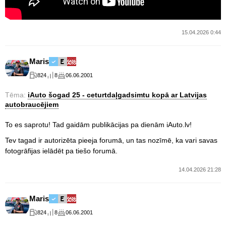
15.04.2026 0:44
Maris
824
8
06.06.2001
Tēma:
iAuto šogad 25 - ceturtdaļgadsimtu kopā ar Latvijas
autobraucējiem
To es saprotu! Tad gaidām publikācijas pa dienām iAuto.lv!
Tev tagad ir autorizēta pieeja forumā, un tas nozīmē, ka vari savas
fotogrāfijas ielādēt pa tiešo forumā.
14.04.2026 21:28
Maris
824
8
06.06.2001