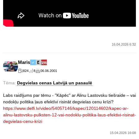
16.04.2026 6:32
Maris
824
8
06.06.2001
Tēma:
Degvielas cenas Latvijā un pasaulē
Labs raidījums par tēmu - "Kāpēc" ar Alinu Lastovsku tiešraide – vai
nodokļu politika ļaus efektīvi risināt degvielas cenu krīzi?
https://www.delfi.lv/video/54057146/kapec/120114602/kapec-ar-
alinu-lastovsku-pulksten-12-vai-nodoklu-politika-laus-efektivi-risinat-
degvielas-cenu-krizi
15.04.2026 16:08