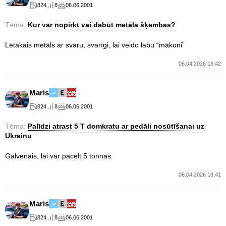
824
8
06.06.2001
Tēma:
Kur var nopirkt vai dabūt metāla šķembas?
Lētākais metāls ar svaru, svarīgi, lai veido labu “mākoni”
06.04.2026 18:42
Maris
824
8
06.06.2001
Tēma:
Palīdzi atrast 5 T domkratu ar pedāli nosūtīšanai uz
Ukrainu
Galvenais, lai var pacelt 5 tonnas.
06.04.2026 18:41
Maris
824
8
06.06.2001