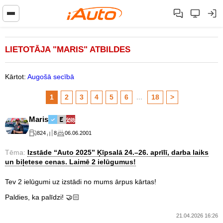
LIETOTĀJA "MARIS" ATBILDES
Kārtot:
Augošā secībā
1
2
3
4
5
6
...
18
>
Maris
824
8
06.06.2001
Tēma:
Izstāde “Auto 2025” Ķīpsalā 24.–26. aprīlī, darba laiks
un biļetese cenas. Laimē 2 ielūgumus!
Tev 2 ielūgumi uz izstādi no mums ārpus kārtas!
Paldies, ka palīdzi! 🤝🏻
21.04.2026 16:26