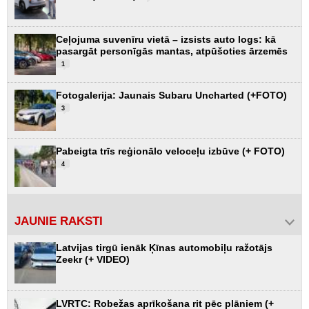
Ceļojuma suvenīru vietā – izsists auto logs: kā
pasargāt personīgās mantas, atpūšoties ārzemēs
1
Fotogalerija: Jaunais Subaru Uncharted (+FOTO)
3
Pabeigta trīs reģionālo veloceļu izbūve (+ FOTO)
4
JAUNIE RAKSTI
Latvijas tirgū ienāk Ķīnas automobiļu ražotājs
Zeekr (+ VIDEO)
LVRTC: Robežas aprīkošana rit pēc plāniem (+