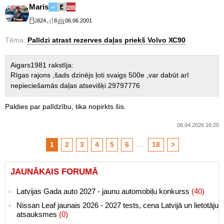
Maris
824
8
06.06.2001
Tēma:
Palīdzi atrast rezerves daļas priekš Volvo ХС90
Aigars1981 rakstīja:
Rīgas rajons ,šads dzinējs ļoti svaigs 500e ,var dabūt arī
nepieciešamās daļas atsevišķi 29797776
Paldies par palīdzību, tika nopirkts šis.
06.04.2026 16:20
1
2
3
4
5
6
...
18
>
JAUNĀKAIS FORUMĀ
Latvijas Gada auto 2027 - jaunu automobiļu konkurss
(40)
Nissan Leaf jaunais 2026 - 2027 tests, cena Latvijā un lietotāju
atsauksmes
(0)