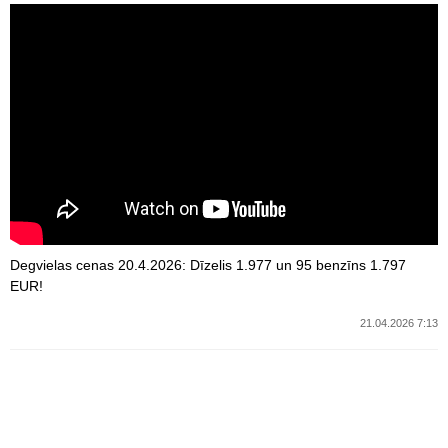
Degvielas cenas 20.4.2026: Dīzelis 1.977 un 95 benzīns 1.797
EUR!
21.04.2026 7:13