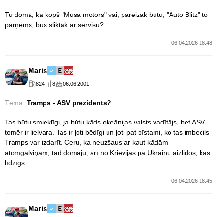
Tu domā, ka kopš "Mūsa motors" vai, pareizāk būtu, "Auto Blitz" to
pārņēms, būs sliktāk ar servisu?
06.04.2026 18:48
Maris
824
8
06.06.2001
Tēma:
Tramps - ASV prezidents?
Tas būtu smieklīgi, ja būtu kāds okeānijas valsts vadītājs, bet ASV
tomēr ir lielvara. Tas ir ļoti bēdīgi un ļoti pat bīstami, ko tas imbecils
Tramps var izdarīt. Ceru, ka neuzšaus ar kaut kādām
atomgalviņām, tad domāju, arī no Krievijas pa Ukrainu aizlidos, kas
līdzīgs.
06.04.2026 18:45
Maris