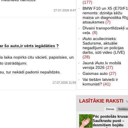
(177)
BMW F10 un X5 (E70/F1
27.07.2026 8:47
remonts: dzinēja ķēžu
maiņa un diagnostika Rī
atsauksmes
(7)
Dīvaini transportlīdzekļi 
ceļa.
(8)
iAuto aculiecinieks:
Sadursme, aktuālie
ar šo auto,ir vērts iegādāties ?
negadījumi un policijas
darbs, sūti video (LIVE)
(28)
a laika nopirks citu vācieti, papisīsies, un
Jaunā iAuto.lv mobilā
to izstrādājumi.
versija 2026
(27)
esu, tur nekādi padomi nepalīdzēs.
Gaismas auto
(27)
Vai tiešām latvieši ir
17.07.2026 11:59
komunisti?
(41)
LASĪTĀKIE RAKSTI
Dienas
Nedēļas
Pēc postošās krusa
Saulkrastu pusē –
desmitiem bojātu