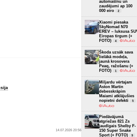
automašīnu un
zaudējumi ap 100
000 eiro
2
Xiaomi piesaka
SkyNomad N70
EREV – luksusa SU
Eiropas tirgum (+
FOTO)
4
Škoda uzsāk sava
lielākā modeļa,
jaunā krosovera
Peaq, ražošanu (+
FOTO)
1
Miljardu vērtajam
Aston Martin
sija
debesskrāpim
Maiami atklājušies
nopietni defekti
5
Piedāvājumā
atgriežas 821 Zs
jaudīgais Shelby F-
14.07.2026 20:56
150 Super Snake
Sport (+ FOTO)
9