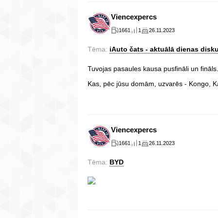
Viencexpercs
1661
1
26.11.2023
Tēma:
iAuto čats - aktuālā dienas disku
Tuvojas pasaules kausa pusfināli un fināls
Kas, pēc jūsu domām, uzvarēs - Kongo, K
Viencexpercs
1661
1
26.11.2023
Tēma:
BYD