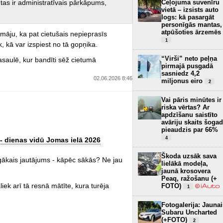
d tas ir administratīvais pārkāpums,
Ceļojuma suvenīru
vietā – izsists auto
logs: kā pasargāt
personīgās mantas,
atpūšoties ārzemēs
omāju, ka pat cietušais nepieprasīs
1
 kā var izspiest no tā gopņika.
“Virši” neto peļņa
asaulē, kur bandīti sēž cietumā
pirmajā pusgadā
sasniedz 4,2
02.06.2026 8:46
miljonus eiro
2
Vai pāris minūtes ir
riska vērtas? Ar
apdzīšanu saistīto
avāriju skaits šogad
pieaudzis par 66%
4
- dienas vidū Jomas ielā 2026
Škoda uzsāk sava
īgākais jautājums - kāpēc sākās? Ne jau
lielākā modeļa,
jaunā krosovera
Peaq, ražošanu (+
iek arī tā resnā mātīte, kura turēja
FOTO)
1
Fotogalerija: Jaunai
Subaru Uncharted
(+FOTO)
2