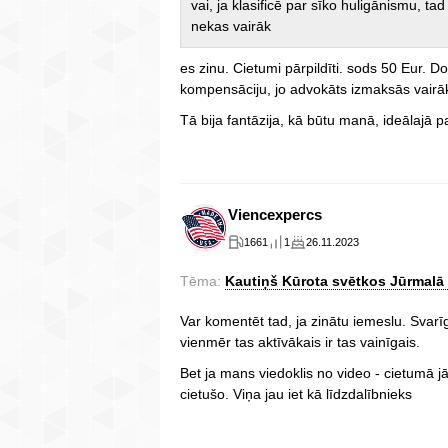
vai, ja klasificē par sīko huligānismu, ta
nekas vairāk
es zinu. Cietumi pārpildīti. sods 50 Eur. D
kompensāciju, jo advokāts izmaksās vairāk,
Tā bija fantāzija, kā būtu manā, ideālajā p
Viencexpercs
1661
1
26.11.2023
Tēma:
Kautiņš Kūrota svētkos Jūrmalā 
Var komentēt tad, ja zinātu iemeslu. Svar
vienmēr tas aktīvākais ir tas vainīgais.
Bet ja mans viedoklis no video - cietumā jāl
cietušo. Viņa jau iet kā līdzdalībnieks