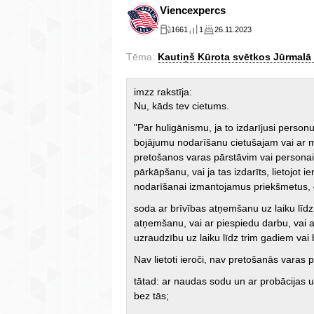
Viencexpercs
1661
1
26.11.2023
Tēma:
Kautiņš Kūrota svētkos Jūrmalā 
imzz rakstīja:
Nu, kāds tev cietums.
"Par huligānismu, ja to izdarījusi personu
bojājumu nodarīšanu cietušajam vai ar m
pretošanos varas pārstāvim vai personai,
pārkāpšanu, vai ja tas izdarīts, lietojot 
nodarīšanai izmantojamus priekšmetus,
soda ar brīvības atņemšanu uz laiku līdz
atņemšanu, vai ar piespiedu darbu, vai 
uzraudzību uz laiku līdz trim gadiem vai 
Nav lietoti ieroči, nav pretošanās varas 
tātad: ar naudas sodu un ar probācijas u
bez tās;