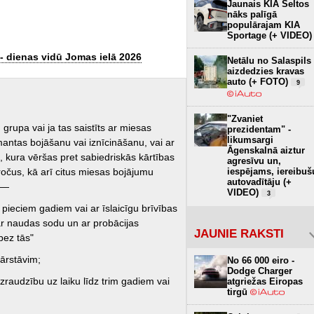
Jaunais KIA Seltos
nāks palīgā
populārajam KIA
Sportage (+ VIDEO)
- dienas vidū Jomas ielā 2026
Netālu no Salaspils
aizdedzies kravas
auto (+ FOTO)
9
"Zvaniet
 grupa vai ja tas saistīts ar miesas
prezidentam" -
likumsargi
antas bojāšanu vai iznīcināšanu, vai ar
Āgenskalnā aiztur
 kura vēršas pret sabiedriskās kārtības
agresīvu un,
ieročus, kā arī citus miesas bojājumu
iespējams, iereibuš
autovadītāju (+
 —
VIDEO)
3
 pieciem gadiem vai ar īslaicīgu brīvības
ar naudas sodu un ar probācijas
JAUNIE RAKSTI
bez tās"
pārstāvim;
No 66 000 eiro -
Dodge Charger
zraudzību uz laiku līdz trim gadiem vai
atgriežas Eiropas
tirgū