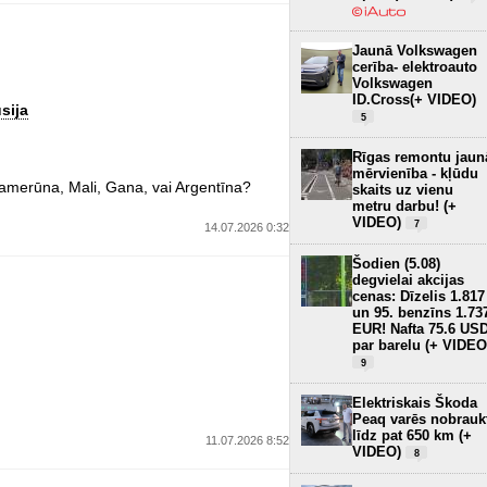
Jaunā Volkswagen
cerība- elektroauto
Volkswagen
ID.Cross(+ VIDEO)
sija
5
.
Rīgas remontu jaun
mērvienība - kļūdu
amerūna, Mali, Gana, vai Argentīna?
skaits uz vienu
metru darbu! (+
VIDEO)
7
14.07.2026 0:32
Šodien (5.08)
degvielai akcijas
cenas: Dīzelis 1.817
un 95. benzīns 1.73
EUR! Nafta 75.6 US
par barelu (+ VIDEO
9
Elektriskais Škoda
Peaq varēs nobrauk
līdz pat 650 km (+
11.07.2026 8:52
VIDEO)
8