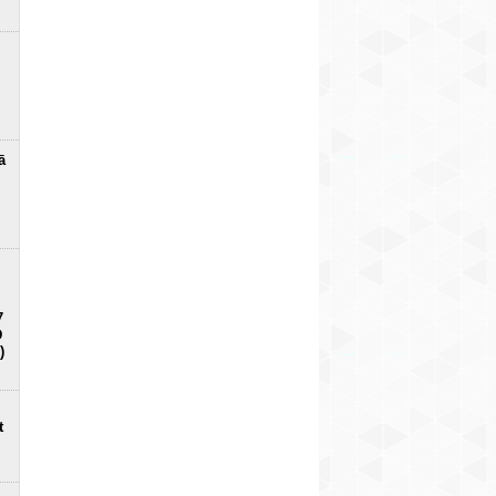
ā
7
D
)
t