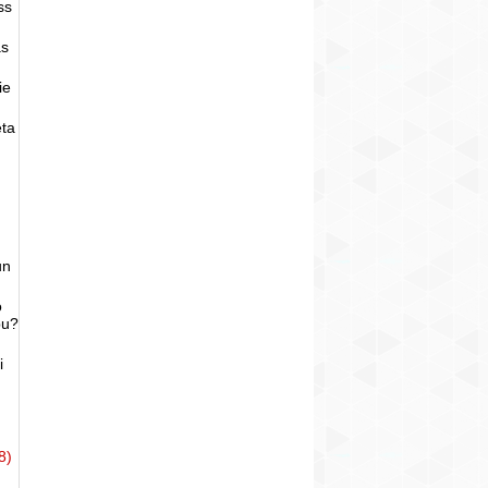
ss
as
ie
eta
un
o
bu?
i
8)