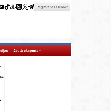
Reģistrēties / Ienākt
cijas
Jautā ekspertam
Ā
tie
s
-