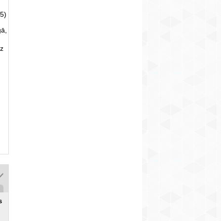
5)
gā,
uz
s