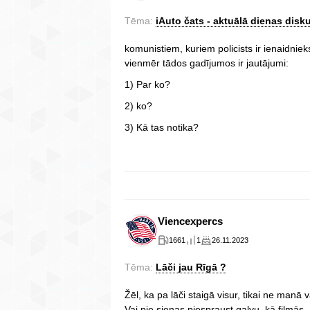
Tēma:
iAuto čats - aktuālā dienas disku
komunistiem, kuriem policists ir ienaidnie
vienmēr tādos gadījumos ir jautājumi:
1) Par ko?
2) ko?
3) Kā tas notika?
Viencexpercs
1661
1
26.11.2023
Tēma:
Lāči jau Rīgā ?
Žēl, ka pa lāči staigā visur, tikai ne manā 
Vai pie sienas piespraust galvu, kā filmā