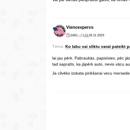
Viencexpercs
1661
1
26.11.2023
Tēma:
Ko labu vai sliktu varat pateikt p
lai jau pērk. Pabraukās, papisīsies, pēc jād
tad sapratīs, ka jāpērk auto, nevis vācu au
Ja cilvēks izskata pirikšanai vecu mersed