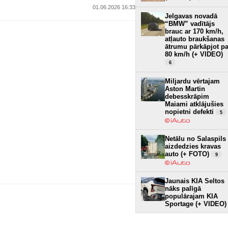
01.06.2026 16:33
Jelgavas novadā
“BMW” vadītājs
brauc ar 170 km/h,
atļauto braukšanas
ātrumu pārkāpjot pa
80 km/h (+ VIDEO)
6
Miljardu vērtajam
Aston Martin
debesskrāpim
Maiami atklājušies
nopietni defekti
5
Netālu no Salaspils
aizdedzies kravas
auto (+ FOTO)
9
Jaunais KIA Seltos
nāks palīgā
populārajam KIA
Sportage (+ VIDEO)