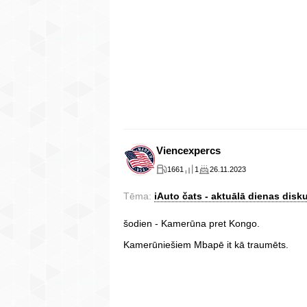
Viencexpercs
1661
1
26.11.2023
Tēma:
iAuto čats - aktuālā dienas disku
šodien - Kamerūna pret Kongo.
Kamerūniešiem Mbapē it kā traumēts.