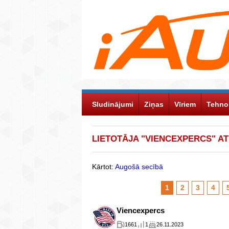
Sludinājumi
Ziņas
Vīriem
Tehno
LIETOTĀJA "VIENCEXPERCS" A
Kārtot:
Augošā secībā
1
2
3
4
Viencexpercs
1661
1
26.11.2023