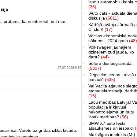
jaunu automobiļu konkur
(36)
sija
iAuto čats - aktuālā dien
diskusija
(6011)
ks, protams, ka neinteresē, bet man
Kārtējā avārija Jūrmalā p
Circle K
(17)
Vācijas ekonomiskā nori
sākums - 2024.gads
(48)
Volkswagen jaunajiem
dzinējiem zūd jauda, ko
darīt?
(44)
Šofera dienasgrāmata.
27.07.2026 8:50
(5307)
Degvielas cenas Latvijā 
pasaulē
(535)
Vai Vācija atjaunos slēgt
atomelektrostaciju darbī
(16)
Lāču medības Latvijā! Va
populācija ir kļuvusi
nekontrolējama un būtu
jāsāk medības?
(56)
BMW X7 auto tests,
atsauksmes un iespaidi
(
vasarnīcā. Varētu uz grīdas izklāt lāčādu.
Makslīgais intelekts (MI)
s - mednieku namiņos