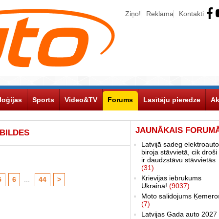
Ziņo!
Reklāma
Kontakti
loģijas
Sports
Video&TV
Forums
Lasītāju pieredze
Ak
JAUNĀKAIS FORUM
TBILDES
Latvijā sadeg elektroauto
biroja stāvvietā, cik droši 
ir daudzstāvu stāvvietās
(31)
Krievijas iebrukums
5
6
...
44
>
Ukrainā!
(9037)
Moto salidojums Ķemero
(7)
Latvijas Gada auto 2027 