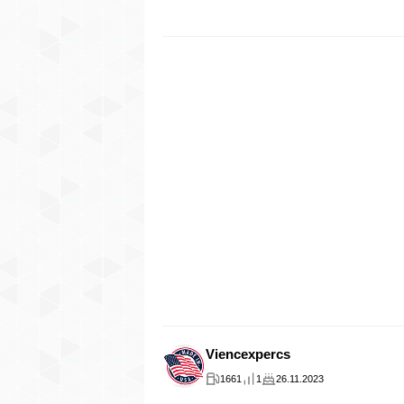
Viencexpercs
1661
1
26.11.2023