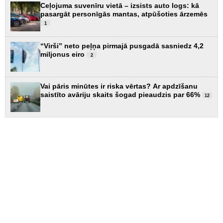
Ceļojuma suvenīru vietā – izsists auto logs: kā
pasargāt personīgās mantas, atpūšoties ārzemēs
1
“Virši” neto peļņa pirmajā pusgadā sasniedz 4,2
miljonus eiro
2
Vai pāris minūtes ir riska vērtas? Ar apdzīšanu
saistīto avāriju skaits šogad pieaudzis par 66%
12