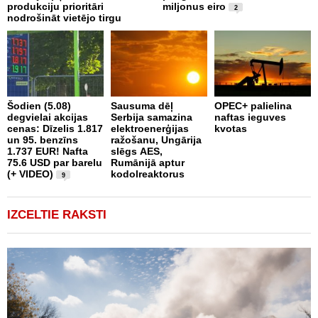
produkciju prioritāri
miljonus eiro
l
2
nodrošināt vietējo tirgu
a
Šodien (5.08)
Sausuma dēļ
OPEC+ palielina
degvielai akcijas
Serbija samazina
naftas ieguves
E
cenas: Dīzelis 1.817
elektroenerģijas
kvotas
E
un 95. benzīns
ražošanu, Ungārija
p
1.737 EUR! Nafta
slēgs AES,
k
75.6 USD par barelu
Rumānijā aptur
e
(+ VIDEO)
kodolreaktorus
9
IZCELTIE RAKSTI