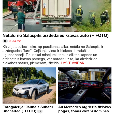
Netālu no Salaspils aizdedzies kravas auto (+ FOTO)
12
Kā ziņo aculiecinieks, ap pusdienas laiku, netālu no Salaspils ir
aizdegusies "fūre". Ceļš tajā vietā ir bloķēts, ieradušies
ugunsdzēsēji. Tie ir tikai minējumi, taču pieliktās kāpnes un
atritinātais kravas pārsegs, var norādīt uz to, ka aizdedzies
piekabes saturs, piemēram, šķelda.
LASĪT VAIRĀK
Fotogalerija: Jaunais Subaru
Arī Mercedes atgriezīs fiziskās
Uncharted (+FOTO)
pogas, tomēr ekrāni dominēs
3