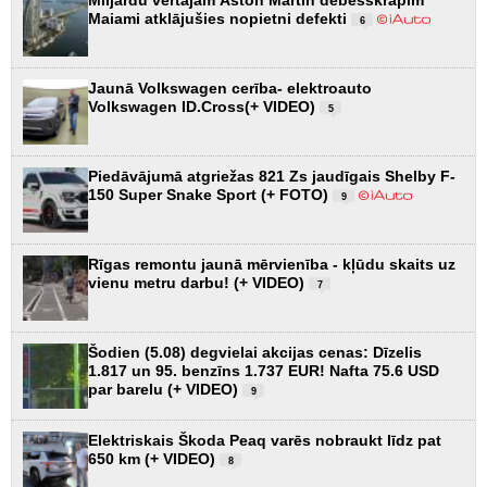
Maiami atklājušies nopietni defekti
6
Jaunā Volkswagen cerība- elektroauto
Volkswagen ID.Cross(+ VIDEO)
5
Piedāvājumā atgriežas 821 Zs jaudīgais Shelby F-
150 Super Snake Sport (+ FOTO)
9
Rīgas remontu jaunā mērvienība - kļūdu skaits uz
vienu metru darbu! (+ VIDEO)
7
Šodien (5.08) degvielai akcijas cenas: Dīzelis
1.817 un 95. benzīns 1.737 EUR! Nafta 75.6 USD
par barelu (+ VIDEO)
9
Elektriskais Škoda Peaq varēs nobraukt līdz pat
650 km (+ VIDEO)
8