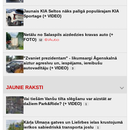
Jaunais KIA Seltos nāks palīgā populārajam KIA
Sportage (+ VIDEO)
Netālu no Salaspils aizdedzies kravas auto (+
FOTO)
12
"Zvaniet prezidentam" - likumsargi Āgenskalnā
aiztur agresīvu un, iespējams, iereibušu
autovadītāju (+ VIDEO)
3
JAUNIE RAKSTI
Vai tiešām Vanšu tilta slēgšanu var aizstāt ar
dažiem Park&Ride? (+ VIDEO)
1
Kārļa Ulmaņa gatves un Lielirbes ielas krustojumā
ierīkos sabiedriskā transporta joslu
1