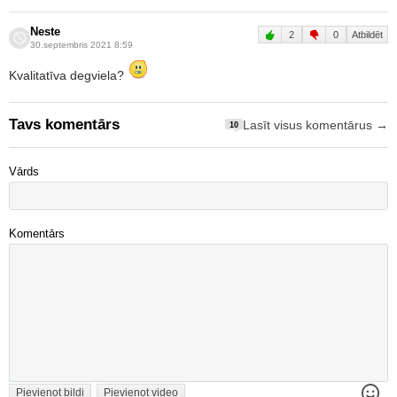
Neste
2
0
Atbildēt
30.septembris 2021 8:59
Kvalitatīva degviela?
Tavs komentārs
Lasīt visus komentārus →
10
Vārds
Komentārs
Pievienot bildi
Pievienot video