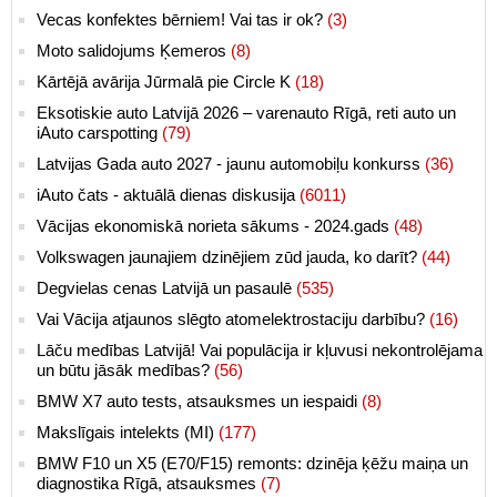
Vecas konfektes bērniem! Vai tas ir ok?
(3)
Moto salidojums Ķemeros
(8)
Kārtējā avārija Jūrmalā pie Circle K
(18)
Eksotiskie auto Latvijā 2026 – varenauto Rīgā, reti auto un
iAuto carspotting
(79)
Latvijas Gada auto 2027 - jaunu automobiļu konkurss
(36)
iAuto čats - aktuālā dienas diskusija
(6011)
Vācijas ekonomiskā norieta sākums - 2024.gads
(48)
Volkswagen jaunajiem dzinējiem zūd jauda, ko darīt?
(44)
Degvielas cenas Latvijā un pasaulē
(535)
Vai Vācija atjaunos slēgto atomelektrostaciju darbību?
(16)
Lāču medības Latvijā! Vai populācija ir kļuvusi nekontrolējama
un būtu jāsāk medības?
(56)
BMW X7 auto tests, atsauksmes un iespaidi
(8)
Makslīgais intelekts (MI)
(177)
BMW F10 un X5 (E70/F15) remonts: dzinēja ķēžu maiņa un
diagnostika Rīgā, atsauksmes
(7)