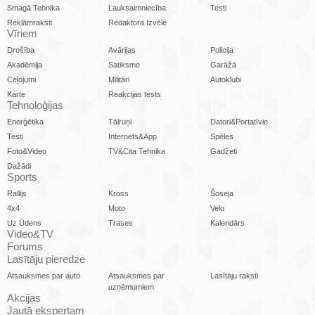
Smagā Tehnika
Lauksaimniecība
Testi
Reklāmraksti
Redaktora Izvēle
Vīriem
Drošība
Avārijas
Policija
Akadēmija
Satiksme
Garāžā
Ceļojumi
Militāri
Autoklubi
Karte
Reakcijas tests
Tehnoloģijas
Enerģētika
Tālruņi
Datori&Portatīvie
Testi
Internets&App
Spēles
Foto&Video
TV&Cita Tehnika
Gadžeti
Dažādi
Sports
Rallijs
Kross
Šoseja
4x4
Moto
Velo
Uz Ūdens
Trases
Kalendārs
Video&TV
Forums
Lasītāju pieredze
Atsauksmes par auto
Atsauksmes par
Lasītāju raksti
uzņēmumiem
Akcijas
Jautā ekspertam