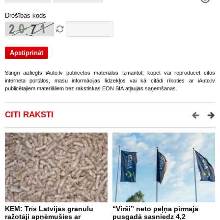
Drošības kods
Stingri aizliegts iAuto.lv publicētos materiālus izmantot, kopēt vai reproducēt citos
interneta portālos, masu informācijas līdzekļos vai kā citādi rīkoties ar iAuto.lv
publicētajiem materiāliem bez rakstiskas EON SIA atļaujas saņemšanas.
CITI RAKSTI
KEM: Trīs Latvijas granulu
“Virši” neto peļņa pirmajā
P
ražotāji apņēmušies ar
pusgadā sasniedz 4,2
t