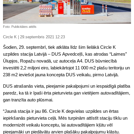
Foto: Publicitātes attēls
Circle K | 29.septembris 2021 12:23
Šodien, 29. septembrī, tiek atklāta līdz šim lielākā Circle K
uzpildes stacija Latvijā – DUS Apvedceļš, kas atrodas “Laimes”
Ūlupjos, Ropažu novadā, uz autoceļa A4. DUS būvniecībā
investēti 2,2 miljoni eiro, labiekārtojot 11 000 m2 plašu teritoriju un
238 m2 ieviešot jauna koncepta DUS veikalu, pirmo Latvijā.
DUS atrašanās vieta, pieejamie pakalpojumi un iespaidīgā platība
paredz, ka tā ir īpaši ērta pieturvieta gan vietējiem autovadītājiem,
gan tranzīta auto plūsmai.
“Jaunā stacija ir jau 86. Circle K degvielas uzpildes un ērtas
iepirkšanās pieturvieta ceļā. Mēs turpinām attīstīt staciju tīklu un
modernizēt veikalu konceptu, lai autovadītājiem kļūtu vēl
pieejamāki un piedāvātu arvien plašāku pakalpojumu klāstu.