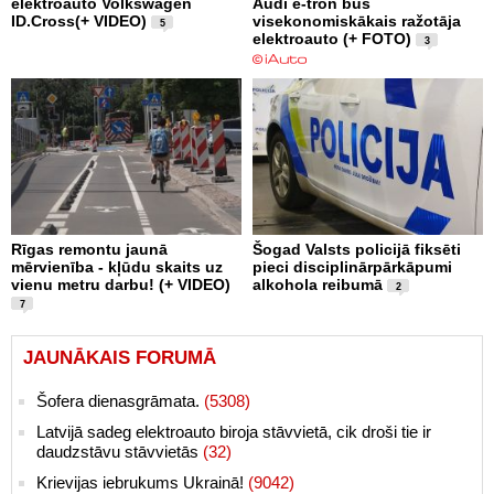
elektroauto Volkswagen
Audi e-tron būs
ID.Cross(+ VIDEO)
visekonomiskākais ražotāja
5
elektroauto (+ FOTO)
3
Rīgas remontu jaunā
Šogad Valsts policijā fiksēti
mērvienība - kļūdu skaits uz
pieci disciplinārpārkāpumi
vienu metru darbu! (+ VIDEO)
alkohola reibumā
2
7
JAUNĀKAIS FORUMĀ
Šofera dienasgrāmata.
(5308)
Latvijā sadeg elektroauto biroja stāvvietā, cik droši tie ir
daudzstāvu stāvvietās
(32)
Krievijas iebrukums Ukrainā!
(9042)