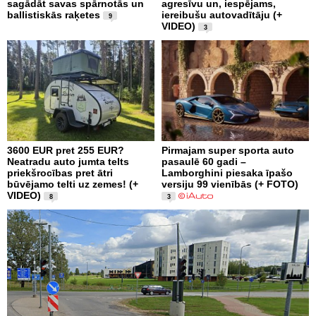
sagādāt savas spārnotās un
agresīvu un, iespējams,
ballistiskās raķetes
iereibušu autovadītāju (+
9
VIDEO)
3
3600 EUR pret 255 EUR?
Pirmajam super sporta auto
Neatradu auto jumta telts
pasaulē 60 gadi –
priekšrocības pret ātri
Lamborghini piesaka īpašo
būvējamo telti uz zemes! (+
versiju 99 vienībās (+ FOTO)
VIDEO)
8
3