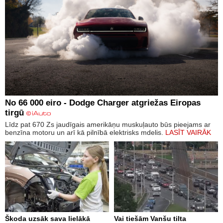
No 66 000 eiro - Dodge Charger atgriežas Eiropas
tirgū
Līdz pat 670 Zs jaudīgais amerikāņu muskuļauto būs pieejams ar
benzīna motoru un arī kā pilnībā elektrisks mdelis.
LASĪT VAIRĀK
Škoda uzsāk sava lielākā
Vai tiešām Vanšu tilta