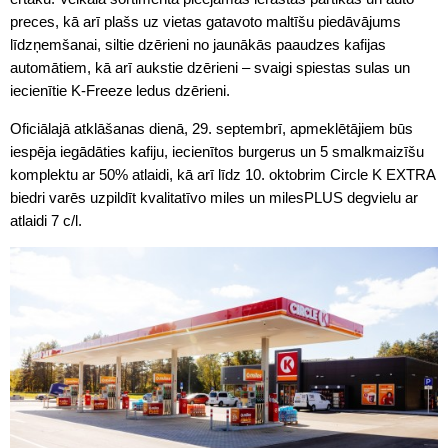
preces, kā arī plašs uz vietas gatavoto maltīšu piedāvājums
līdzņemšanai, siltie dzērieni no jaunākās paaudzes kafijas
automātiem, kā arī aukstie dzērieni – svaigi spiestas sulas un
iecienītie K-Freeze ledus dzērieni.
Oficiālajā atklāšanas dienā, 29. septembrī, apmeklētājiem būs
iespēja iegādāties kafiju, iecienītos burgerus un 5 smalkmaizīšu
komplektu ar 50% atlaidi, kā arī līdz 10. oktobrim Circle K EXTRA
biedri varēs uzpildīt kvalitatīvo miles un milesPLUS degvielu ar
atlaidi 7 c/l.