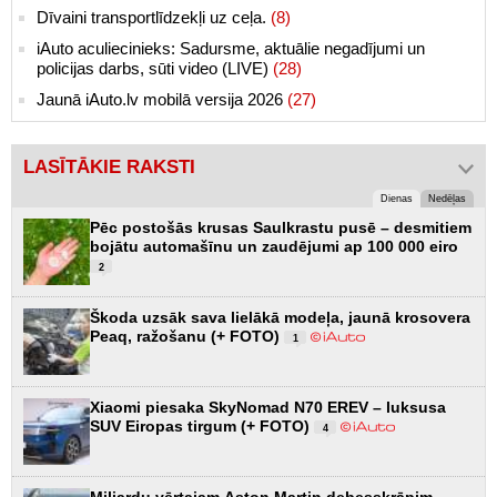
Dīvaini transportlīdzekļi uz ceļa.
(8)
iAuto aculiecinieks: Sadursme, aktuālie negadījumi un
policijas darbs, sūti video (LIVE)
(28)
Jaunā iAuto.lv mobilā versija 2026
(27)
LASĪTĀKIE RAKSTI
Dienas
Nedēļas
Pēc postošās krusas Saulkrastu pusē – desmitiem
bojātu automašīnu un zaudējumi ap 100 000 eiro
2
Škoda uzsāk sava lielākā modeļa, jaunā krosovera
Peaq, ražošanu (+ FOTO)
1
Xiaomi piesaka SkyNomad N70 EREV – luksusa
SUV Eiropas tirgum (+ FOTO)
4
Miljardu vērtajam Aston Martin debesskrāpim