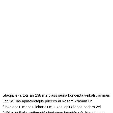
Stacijā iekārtots arī 238 m2 plašs jauna koncepta veikals, pirmais
Latvijā. Tas apmeklētājus priecēs ar košām krāsām un
funkcionālu mēbeļu iekārtojumu, kas iepirkšanos padara vēl
ērtāku. Veikala sortimentā pieejamas ierastās pārtikas un auto