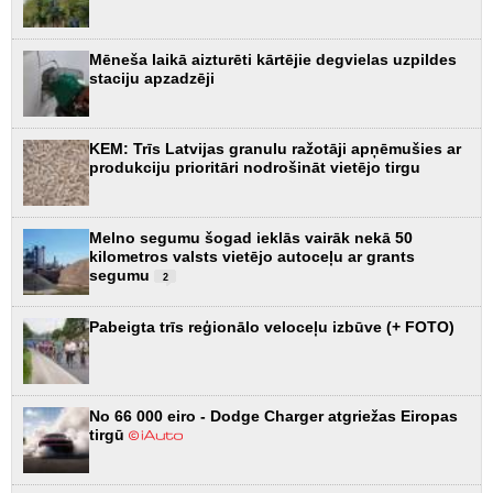
Mēneša laikā aizturēti kārtējie degvielas uzpildes
staciju apzadzēji
KEM: Trīs Latvijas granulu ražotāji apņēmušies ar
produkciju prioritāri nodrošināt vietējo tirgu
Melno segumu šogad ieklās vairāk nekā 50
kilometros valsts vietējo autoceļu ar grants
segumu
2
Pabeigta trīs reģionālo veloceļu izbūve (+ FOTO)
No 66 000 eiro - Dodge Charger atgriežas Eiropas
tirgū