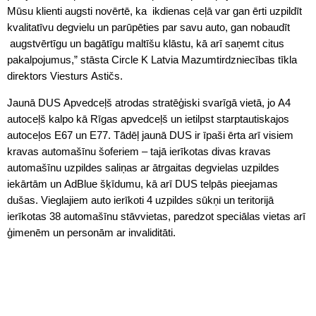
Mūsu klienti augsti novērtē, ka ikdienas ceļā var gan ērti uzpildīt
kvalitatīvu degvielu un parūpēties par savu auto, gan nobaudīt
augstvērtīgu un bagātīgu maltīšu klāstu, kā arī saņemt citus
pakalpojumus,” stāsta Circle K Latvia Mazumtirdzniecības tīkla
direktors Viesturs Astičs.
Jaunā DUS Apvedceļš atrodas stratēģiski svarīgā vietā, jo A4
autoceļš kalpo kā Rīgas apvedceļš un ietilpst starptautiskajos
autoceļos E67 un E77. Tādēļ jaunā DUS ir īpaši ērta arī visiem
kravas automašīnu šoferiem – tajā ierīkotas divas kravas
automašīnu uzpildes saliņas ar ātrgaitas degvielas uzpildes
iekārtām un AdBlue šķīdumu, kā arī DUS telpās pieejamas
dušas. Vieglajiem auto ierīkoti 4 uzpildes sūkņi un teritorijā
ierīkotas 38 automašīnu stāvvietas, paredzot speciālas vietas arī
ģimenēm un personām ar invaliditāti.