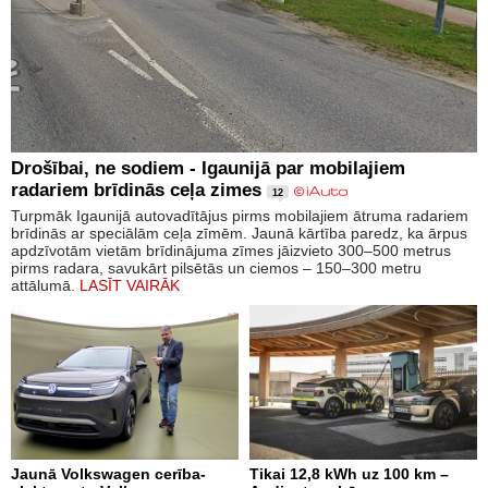
Drošībai, ne sodiem - Igaunijā par mobilajiem
radariem brīdinās ceļa zimes
12
Turpmāk Igaunijā autovadītājus pirms mobilajiem ātruma radariem
brīdinās ar speciālām ceļa zīmēm. Jaunā kārtība paredz, ka ārpus
apdzīvotām vietām brīdinājuma zīmes jāizvieto 300–500 metrus
pirms radara, savukārt pilsētās un ciemos – 150–300 metru
attālumā.
LASĪT VAIRĀK
Jaunā Volkswagen cerība-
Tikai 12,8 kWh uz 100 km –