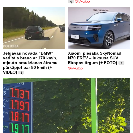
6
Jelgavas novadā “BMW”
Xiaomi piesaka SkyNomad
vadītājs brauc ar 170 km/h,
N70 EREV – luksusa SUV
atļauto braukšanas ātrumu
Eiropas tirgum (+ FOTO)
4
pārkāpjot par 80 km/h (+
VIDEO)
6