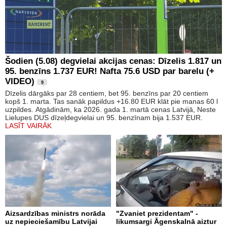
Šodien (5.08) degvielai akcijas cenas: Dīzelis 1.817 un
95. benzīns 1.737 EUR! Nafta 75.6 USD par barelu (+
VIDEO)
9
Dīzelis dārgāks par 28 centiem, bet 95. benzīns par 20 centiem
kopš 1. marta. Tas sanāk papildus +16.80 EUR klāt pie manas 60 l
uzpildes. Atgādinām, ka 2026. gada 1. martā cenas Latvijā, Neste
Lielupes DUS dīzeļdegvielai un 95. benzīnam bija 1.537 EUR.
LASĪT VAIRĀK
Aizsardzības ministrs norāda
"Zvaniet prezidentam" -
uz nepieciešamību Latvijai
likumsargi Āgenskalnā aiztur