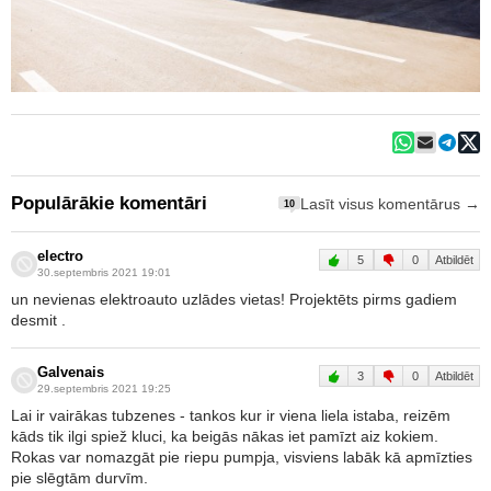
Populārākie komentāri
Lasīt visus komentārus →
10
electro
5
0
Atbildēt
30.septembris 2021 19:01
un nevienas elektroauto uzlādes vietas! Projektēts pirms gadiem
desmit .
Galvenais
3
0
Atbildēt
29.septembris 2021 19:25
Lai ir vairākas tubzenes - tankos kur ir viena liela istaba, reizēm
kāds tik ilgi spiež kluci, ka beigās nākas iet pamīzt aiz kokiem.
Rokas var nomazgāt pie riepu pumpja, visviens labāk kā apmīzties
pie slēgtām durvīm.