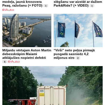
modeļa, jaunā krosovera
slēgšanu var aizstāt ar dažiem
Peaq, ražošanu (+ FOTO)
Park&Ride? (+ VIDEO)
1
1
Miljardu vērtajam Aston Martin
“Virši” neto peļņa pirmajā
debesskrāpim Maiami
pusgadā sasniedz 4,2
atklājušies nopietni defekti
miljonus eiro
2
6