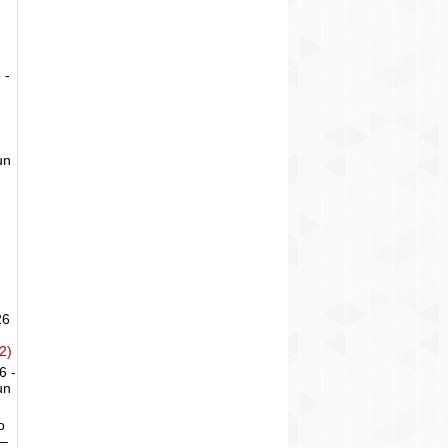
 -
un
26
2)
6 -
un
o
 –