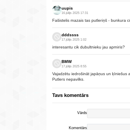
uupis
16.jūlijs 2025 17:31
Fašistelis mazais tas putleriņš - bunkura c
dddssss
17.jūlijs 2025 1:02
interesantu cik dubultnieku jau apmiris?
BMW
17.jūlijs 2025 8:55
Vajadzētu iedrošināt japāņus un ķīniešus at
Putlers nepavilks.
Tavs komentārs
Vārds
Komentārs