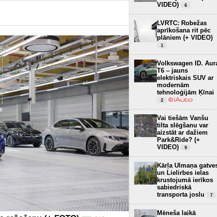
VIDEO)
6
LVRTC: Robežas
aprīkošana rit pēc
plāniem (+ VIDEO)
1
Volkswagen ID. Aur
T6 – jauns
elektriskais SUV ar
modernām
tehnoloģijām Ķīnai
2
Vai tiešām Vanšu
tilta slēgšanu var
aizstāt ar dažiem
Park&Ride? (+
VIDEO)
9
Kārļa Ulmaņa gatve
un Lielirbes ielas
krustojumā ierīkos
sabiedriskā
transporta joslu
7
Mēneša laikā