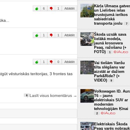
Kārļa Ulmaņa gatve
6
1
Atbildēt
un Lielirbes ielas
krustojumā ierīkos
sabiedriskā
ūka...
transporta joslu
7
Škoda uzsāk sava
1
1
Atbildēt
lielākā modeļa,
jaunā krosovera
Peaq, ražošanu (+
FOTO)
1
1
0
Atbildēt
Vai tiešām Vanšu
tilta slēgšanu var
aizstāt ar dažiem
gūt vēsturiskās teritorijas, 3 frontes tas
Park&Ride? (+
VIDEO)
9
Volkswagen ID. Aur
T6 – jauns
Lasīt visus komentārus →
6
elektriskais SUV ar
modernām
tehnoloģijām Ķīnai
2
Elektriskais Škoda
Peaq varēs nobrauk