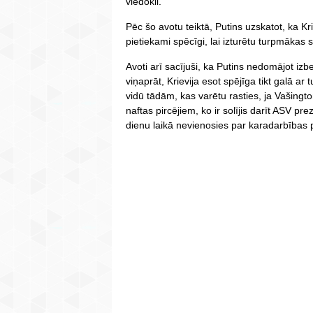
viedokli.
Pēc šo avotu teiktā, Putins uzskatot, ka K
pietiekami spēcīgi, lai izturētu turpmākas 
Avoti arī sacījuši, ka Putins nedomājot izb
viņaprāt, Krievija esot spējīga tikt galā
vidū tādām, kas varētu rasties, ja Vašingt
naftas pircējiem, ko ir solījis darīt ASV 
dienu laikā nevienosies par karadarbības 