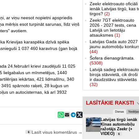
Zeekr elektroauto oficiāli
ienāk Latvijas tirgū, kas 
tirgos?
(2)
ņi, ar viņu neesot nopietni apspriedis
Zeekr 7GT elektroauto
ņa mērķis esot turpināt sarunas, līdz viņš
2026 - 2027 tests, cena
Latvijā un lietotāju
uters" avotiem.
atsauksmes
(1)
Latvijas Gada auto 2027 
 ka Krievijas karaspēka dzīvā spēka
jaunu automobiļu konkur
asnieguši 1 037 460 karavīrus (gan bojā
(44)
Šofera dienasgrāmata.
(5308)
a 24.februārī krievi zaudējuši 11 025
Latvijā sadeg elektroauto
95 lielgabalus un mīnmetējus, 1440
biroja stāvvietā, cik droši 
rtilērijas iekārtas, 421 lidmašīnu, 340
ir daudzstāvu stāvvietās
(32)
, 3491 spārnoto raķeti, 28 kuģus un
iļus un autocisternas, kā arī 3932
LASĪTĀKIE RAKSTI
Dienas
Nedēļas
Latvijas tirgū ienāk
Ķīnas automobiļu
ražotājs Zeekr (+
Lasīt visus komentārus →
6
VIDEO)
6