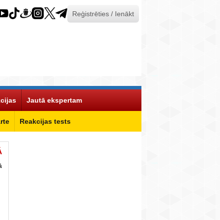
Reģistrēties / Ienākt
cijas
Jautā ekspertam
rte
Reakcijas tests
Ā
ā