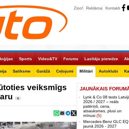
Ziņo!
Reklāma
Kontakti
loģijas
Sports
Video&TV
Forums
Lasītāju pieredze
Ak
ija
Satiksme
Garāžā
Ceļojumi
Militāri
Autoklubi
Ka
jūtoties veiksmīgs
JAUNĀKAIS FORUM
karu
Lynk & Co 08 tests Latvij
6
2026 / 2027 – reāls
patēriņš, cena,
atsauksmes, plusi un
mīnusi
(5)
Mercedes-Benz GLC EQ
jaunā 2026 - 2027