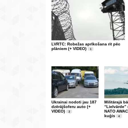
LVRTC: Robežas aprīkošana rit pēc
plāniem (+ VIDEO)
1
Ukrainai nodoti jau 187
Militārajā b
dzērājšoferu auto (+
“Lielvārde” 
VIDEO)
NATO AWACS
2
kuģis
4