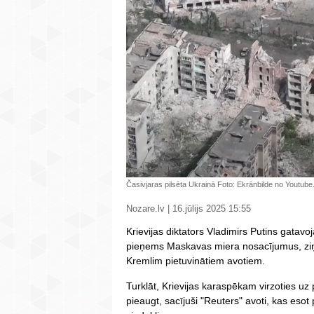
Časivjaras pilsēta Ukrainā Foto: Ekrānbilde no Yout
Nozare.lv | 16.jūlijs 2025 15:55
Krievijas diktators Vladimirs Putins gatavo
pieņems Maskavas miera nosacījumus, ziņo
Kremlim pietuvinātiem avotiem.
Turklāt, Krievijas karaspēkam virzoties uz 
pieaugt, sacījuši "Reuters" avoti, kas es