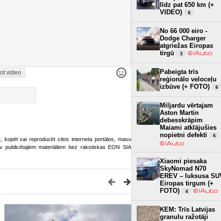
līdz pat 650 km (+
VIDEO)
8
No 66 000 eiro -
Dodge Charger
atgriežas Eiropas
tirgū
3
Pabeigta trīs
ot video
reģionālo veloceļu
izbūve (+ FOTO)
6
Miljardu vērtajam
Aston Martin
debesskrāpim
Maiami atklājušies
nopietni defekti
6
ot, kopēt vai reproducēt citos interneta portālos, masu
o.lv publicētajiem materiāliem bez rakstiskas EON SIA
Xiaomi piesaka
SkyNomad N70
EREV – luksusa SU
Eiropas tirgum (+
FOTO)
4
KEM: Trīs Latvijas
granulu ražotāji