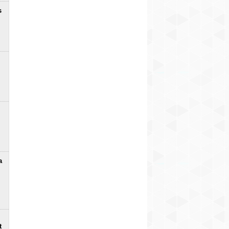
s
a
t