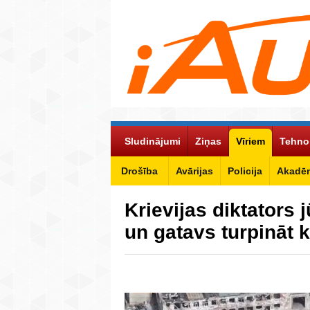
Sludinājumi
Ziņas
Vīriem
Tehno
Drošība
Avārijas
Policija
Akadēm
Krievijas diktators 
un gatavs turpināt 