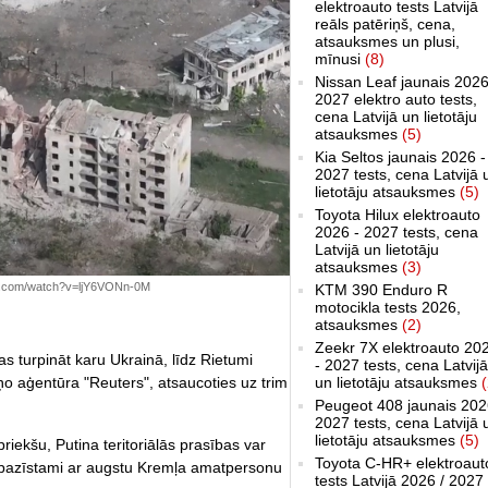
elektroauto tests Latvijā
reāls patēriņš, cena,
atsauksmes un plusi,
mīnusi
(8)
Nissan Leaf jaunais 2026
2027 elektro auto tests,
cena Latvijā un lietotāju
atsauksmes
(5)
Kia Seltos jaunais 2026 -
2027 tests, cena Latvijā 
lietotāju atsauksmes
(5)
Toyota Hilux elektroauto
2026 - 2027 tests, cena
Latvijā un lietotāju
atsauksmes
(3)
ube.com/watch?v=ljY6VONn-0M
KTM 390 Enduro R
motocikla tests 2026,
atsauksmes
(2)
Zeekr 7X elektroauto 20
jas turpināt karu Ukrainā, līdz Rietumi
- 2027 tests, cena Latvijā
un lietotāju atsauksmes
(
 aģentūra "Reuters", atsaucoties uz trim
Peugeot 408 jaunais 202
2027 tests, cena Latvijā 
lietotāju atsauksmes
(5)
priekšu, Putina teritoriālās prasības var
Toyota C-HR+ elektroaut
ot pazīstami ar augstu Kremļa amatpersonu
tests Latvijā 2026 / 2027