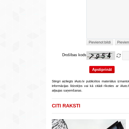
Pievienot bildi
Pievien
Drošības kods
Stingri aizliegts iAuto.lv publicētos materiālus izmant
informācijas līdzekļos vai kā citādi rīkoties ar iAut
atļaujas saņemšanas.
CITI RAKSTI