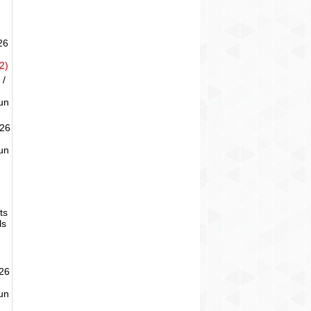
26
2)
 /
un
026
un
ts
ls
026
un