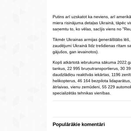
Putins arī uzskatot ka neviens, arī amerikā
miera risinājuma detaļas Ukrainā, tāpēc vi
saņemtu to, ko vēlas, sacījis viens no "Re
Tikmēr Ukrainas armijas ģenerālštābs lēš,
zaudējumi Ukrainā līdz trešdienas rītam s
gājušos, gan ievainotos).
Kopš atkārtotā iebrukuma sākuma 2022.gad
tankus, 22 995 bruņutransportierus, 30 3
daudzlādiņu reaktīvās iekārtas, 1196 zenīta
helikopterus, 46 164 bezpilota lidaparātus
ātrlaivas, vienu zemūdeni, 55 229 automob
specializētās tehnikas vienības.
Populārākie komentāri