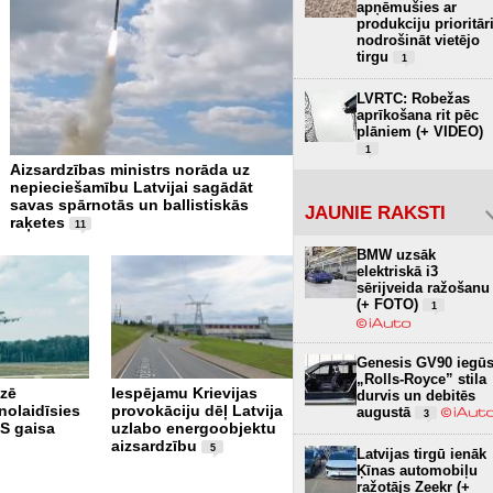
apņēmušies ar
produkciju prioritār
nodrošināt vietējo
tirgu
1
LVRTC: Robežas
aprīkošana rit pēc
plāniem (+ VIDEO)
1
Aizsardzības ministrs norāda uz
NATO apņemas sniegt Ukra
nepieciešamību Latvijai sagādāt
militāro palīdzību 140 milj
savas spārnotās un ballistiskās
apmērā
2
JAUNIE RAKSTI
raķetes
11
BMW uzsāk
elektriskā i3
sērijveida ražošanu
(+ FOTO)
1
Genesis GV90 iegū
Latvija, Somija un
„Rolls-Royce” stila
āzē
Iespējamu Krievijas
Norvēģija vienojas
durvis un debitēs
nolaidīsies
provokāciju dēļ Latvija
attīstīt jaunas paaudzes
augustā
3
 gaisa
uzlabo energoobjektu
kāpurķēžu
aizsardzību
bruņumašīnas "Patria
5
Latvijas tirgū ienāk
TrackX"
Ķīnas automobiļu
ražotājs Zeekr (+