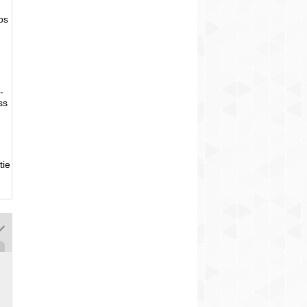
tos
-
ss
tie