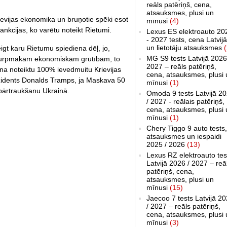
reāls patēriņš, cena,
atsauksmes, plusi un
rievijas ekonomika un bruņotie spēki esot
mīnusi
(4)
sankcijas, ko varētu noteikt Rietumi.
Lexus ES elektroauto 20
- 2027 tests, cena Latvijā
un lietotāju atsauksmes
(
eigt karu Rietumu spiediena dēļ, jo,
MG S9 tests Latvijā 2026
 ar turpmākām ekonomiskām grūtībām, to
2027 – reāls patēriņš,
ona noteiktu 100% ievedmuitu Krievijas
cena, atsauksmes, plusi 
prezidents Donalds Tramps, ja Maskava 50
mīnusi
(1)
pārtraukšanu Ukrainā.
Omoda 9 tests Latvijā 2
/ 2027 - reālais patēriņš,
cena, atsauksmes, plusi 
mīnusi
(1)
Chery Tiggo 9 auto tests,
atsauksmes un iespaidi
2025 / 2026
(13)
Lexus RZ elektroauto tes
Latvijā 2026 / 2027 – reā
patēriņš, cena,
atsauksmes, plusi un
mīnusi
(15)
Jaecoo 7 tests Latvijā 2
/ 2027 – reāls patēriņš,
cena, atsauksmes, plusi 
mīnusi
(3)