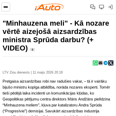
"Minhauzena meli" - Kā nozare
vērtē aizejošā aizsardzības
ministra Sprūda darbu? (+
VIDEO)
6
LTV Ziņu dienests | 11.maijs 2026 20:18
Pretgaisa aizsardzības robi nav radušies vakar, – tā ir vairāku
bijušo ministru kopīga atbildība, norāda nozares eksperti. Tomēr
tieši pēdējā laika incidenti un komunikācijas kļūdas, ko
Ģeopolitikas pētījumu centra direktors Māris Andžāns pielīdzina
“Minhauzena meliem”, kļuva par katalizatoru Andra Sprūda
(“Progresīvie”) demisijai. Savukārt aizsardzības industrija