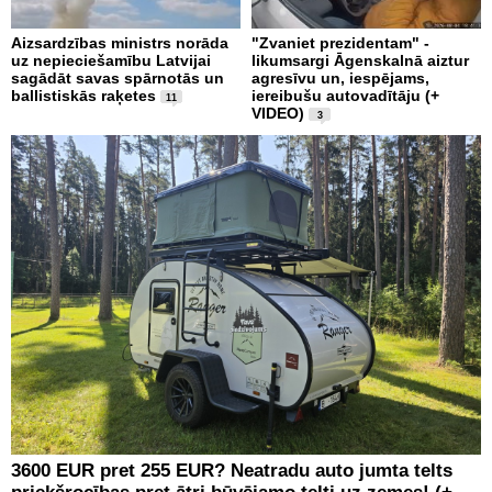
Aizsardzības ministrs norāda
"Zvaniet prezidentam" -
uz nepieciešamību Latvijai
likumsargi Āgenskalnā aiztur
sagādāt savas spārnotās un
agresīvu un, iespējams,
ballistiskās raķetes
iereibušu autovadītāju (+
11
VIDEO)
3
3600 EUR pret 255 EUR? Neatradu auto jumta telts