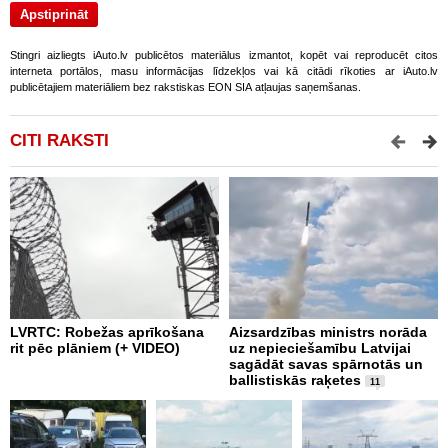
Stingri aizliegts iAuto.lv publicētos materiālus izmantot, kopēt vai reproducēt citos
interneta portālos, masu informācijas līdzekļos vai kā citādi rīkoties ar iAuto.lv
publicētajiem materiāliem bez rakstiskas EON SIA atļaujas saņemšanas.
CITI RAKSTI
LVRTC: Robežas aprīkošana
Aizsardzības ministrs norāda
N
rit pēc plāniem (+ VIDEO)
uz nepieciešamību Latvijai
U
sagādāt savas spārnotās un
m
ballistiskās raķetes
11