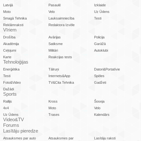
Latvijā
Pasaulē
Izklaide
Moto
Velo
Uz Ūdens
Smagā Tehnika
Lauksaimniecība
Testi
Reklāmraksti
Redaktora Izvēle
Vīriem
Drošība
Avārijas
Policija
Akadēmija
Satiksme
Garāžā
Ceļojumi
Militāri
Autoklubi
Karte
Reakcijas tests
Tehnoloģijas
Enerģētika
Tālruņi
Datori&Portatīvie
Testi
Internets&App
Spēles
Foto&Video
TV&Cita Tehnika
Gadžeti
Dažādi
Sports
Rallijs
Kross
Šoseja
4x4
Moto
Velo
Uz Ūdens
Trases
Kalendārs
Video&TV
Forums
Lasītāju pieredze
Atsauksmes par auto
Atsauksmes par
Lasītāju raksti