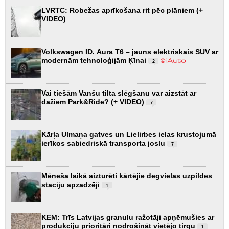
LVRTC: Robežas aprīkošana rit pēc plāniem (+
VIDEO)
Volkswagen ID. Aura T6 – jauns elektriskais SUV ar
modernām tehnoloģijām Ķīnai
2
Vai tiešām Vanšu tilta slēgšanu var aizstāt ar
dažiem Park&Ride? (+ VIDEO)
7
Kārļa Ulmaņa gatves un Lielirbes ielas krustojumā
ierīkos sabiedriskā transporta joslu
7
Mēneša laikā aizturēti kārtējie degvielas uzpildes
staciju apzadzēji
1
KEM: Trīs Latvijas granulu ražotāji apņēmušies ar
produkciju prioritāri nodrošināt vietējo tirgu
1