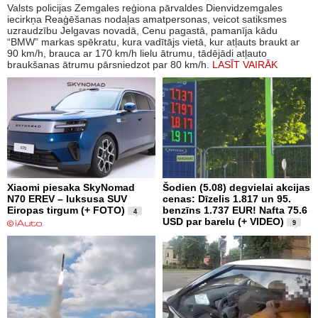
Valsts policijas Zemgales reģiona pārvaldes Dienvidzemgales
iecirkņa Reaģēšanas nodaļas amatpersonas, veicot satiksmes
uzraudzību Jelgavas novadā, Cenu pagastā, pamanīja kādu
“BMW” markas spēkratu, kura vadītājs vietā, kur atļauts braukt ar
90 km/h, brauca ar 170 km/h lielu ātrumu, tādējādi atļauto
braukšanas ātrumu pārsniedzot par 80 km/h.
LASĪT VAIRĀK
Xiaomi piesaka SkyNomad
Šodien (5.08) degvielai akcijas
N70 EREV – luksusa SUV
cenas: Dīzelis 1.817 un 95.
Eiropas tirgum (+ FOTO)
benzīns 1.737 EUR! Nafta 75.6
4
USD par barelu (+ VIDEO)
9