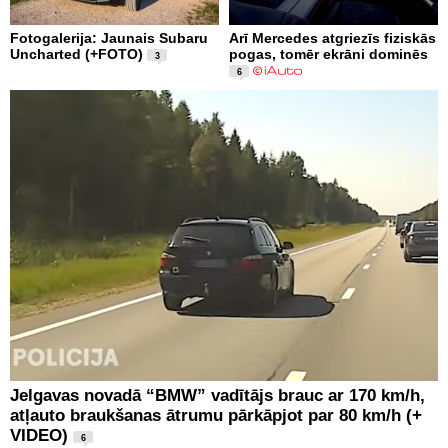
Fotogalerija: Jaunais Subaru
Arī Mercedes atgriezīs fiziskās
Uncharted (+FOTO)
pogas, tomēr ekrāni dominēs
3
6
Jelgavas novadā “BMW” vadītājs brauc ar 170 km/h,
atļauto braukšanas ātrumu pārkāpjot par 80 km/h (+
VIDEO)
6