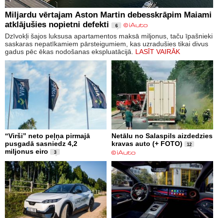
Miljardu vērtajam Aston Martin debesskrāpim Maiami
atklājušies nopietni defekti
6
Dzīvokļi šajos luksusa apartamentos maksā miljonus, taču īpašnieki
saskaras nepatīkamiem pārsteigumiem, kas uzradušies tikai divus
gadus pēc ēkas nodošanas ekspluatācijā.
LASĪT VAIRĀK
“Virši” neto peļņa pirmajā
Netālu no Salaspils aizdedzies
pusgadā sasniedz 4,2
kravas auto (+ FOTO)
12
miljonus eiro
3