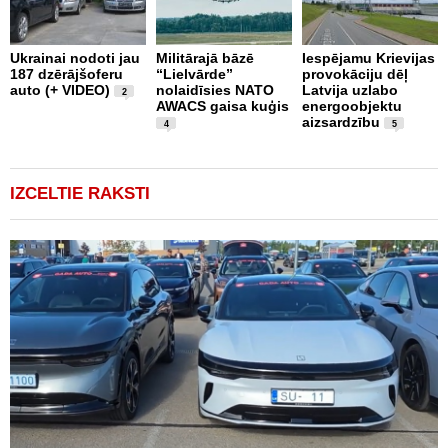
L
Ukrainai nodoti jau
Militārajā bāzē
Iespējamu Krievijas
N
187 dzērājšoferu
“Lielvārde”
provokāciju dēļ
a
auto (+ VIDEO)
nolaidīsies NATO
Latvija uzlabo
p
2
AWACS gaisa kuģis
energoobjektu
k
aizsardzību
b
4
5
"
IZCELTIE RAKSTI