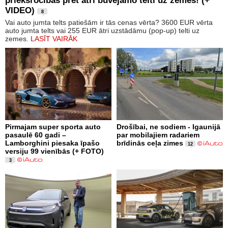
priekšrocības pret ātri būvējamo telti uz zemes! (+
VIDEO)
8
Vai auto jumta telts patiešām ir tās cenas vērta? 3600 EUR vērta
auto jumta telts vai 255 EUR ātri uzstādāmu (pop-up) telti uz
zemes.
LASĪT VAIRĀK
Pirmajam super sporta auto
Drošībai, ne sodiem - Igaunijā
pasaulē 60 gadi –
par mobilajiem radariem
Lamborghini piesaka īpašo
brīdinās ceļa zimes
12
versiju 99 vienībās (+ FOTO)
3