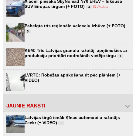
Xiaomi piesaka SkyNomad N70 EREV – luksusa
SUV Eiropas tirgum (+ FOTO)
4
Pabeigta trīs reģionālo veloceļu izbūve (+ FOTO)
5
KEM: Trīs Latvijas granulu ražotāji apņēmušies ar
produkciju prioritāri nodrošināt vietējo tirgu
1
LVRTC: Robežas aprīkošana rit pēc plāniem (+
VIDEO)
JAUNIE RAKSTI
Latvijas tirgū ienāk Ķīnas automobiļu ražotājs
Zeekr (+ VIDEO)
5