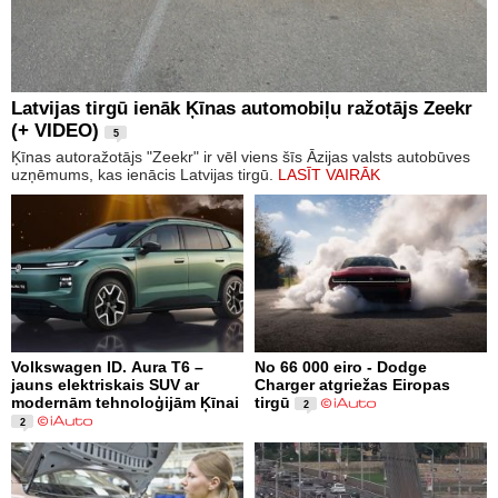
Latvijas tirgū ienāk Ķīnas automobiļu ražotājs Zeekr
(+ VIDEO)
5
Ķīnas autoražotājs "Zeekr" ir vēl viens šīs Āzijas valsts autobūves
uzņēmums, kas ienācis Latvijas tirgū.
LASĪT VAIRĀK
Volkswagen ID. Aura T6 –
No 66 000 eiro - Dodge
jauns elektriskais SUV ar
Charger atgriežas Eiropas
modernām tehnoloģijām Ķīnai
tirgū
2
2