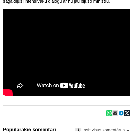
sagaidījusi intensīvāku dialogu ar nu jau bijušo ministru.
Populārākie komentāri
Lasīt visus komentārus →
6