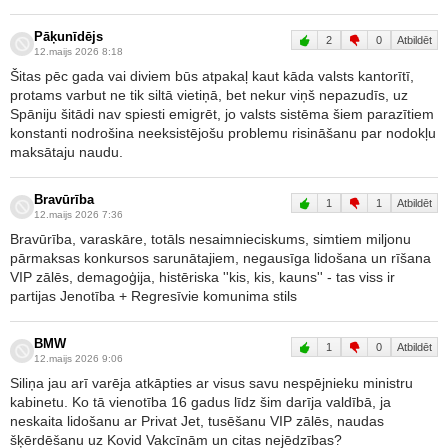
Pāķunīdējs
2
0
Atbildēt
12.maijs 2026 8:18
Šitas pēc gada vai diviem būs atpakaļ kaut kāda valsts kantorītī,
protams varbut ne tik siltā vietiņā, bet nekur viņš nepazudīs, uz
Spāniju šitādi nav spiesti emigrēt, jo valsts sistēma šiem parazītiem
konstanti nodrošina neeksistējošu problemu risināšanu par nodokļu
maksātaju naudu.
Bravūrība
1
1
Atbildēt
12.maijs 2026 7:36
Bravūrība, varaskāre, totāls nesaimnieciskums, simtiem miljonu
pārmaksas konkursos sarunātajiem, negausīga lidošana un rīšana
VIP zālēs, demagoģija, histēriska ''kis, kis, kauns'' - tas viss ir
partijas Jenotība + Regresīvie komunima stils
BMW
1
0
Atbildēt
12.maijs 2026 9:06
Siliņa jau arī varēja atkāpties ar visus savu nespējnieku ministru
kabinetu. Ko tā vienotība 16 gadus līdz šim darīja valdībā, ja
neskaita lidošanu ar Privat Jet, tusēšanu VIP zālēs, naudas
šķērdēšanu uz Kovid Vakcīnām un citas nejēdzības?