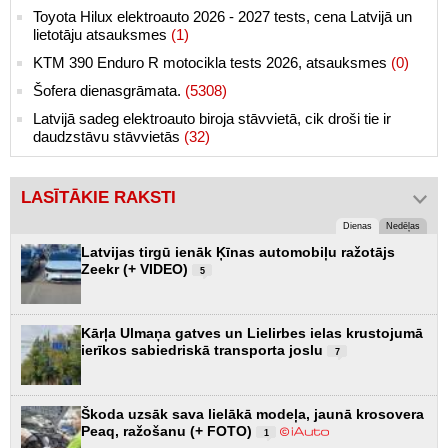
Toyota Hilux elektroauto 2026 - 2027 tests, cena Latvijā un
lietotāju atsauksmes
(1)
KTM 390 Enduro R motocikla tests 2026, atsauksmes
(0)
Šofera dienasgrāmata.
(5308)
Latvijā sadeg elektroauto biroja stāvvietā, cik droši tie ir
daudzstāvu stāvvietās
(32)
LASĪTĀKIE RAKSTI
Dienas
Nedēļas
Latvijas tirgū ienāk Ķīnas automobiļu ražotājs
Zeekr (+ VIDEO)
5
Kārļa Ulmaņa gatves un Lielirbes ielas krustojumā
ierīkos sabiedriskā transporta joslu
7
Škoda uzsāk sava lielākā modeļa, jaunā krosovera
Peaq, ražošanu (+ FOTO)
1