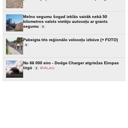
Melno segumu šogad ieklās vairāk nekā 50
kilometros valsts vietējo autoceļu ar grants
segumu
5
Pabeigta trīs reģionālo veloceļu izbūve (+ FOTO)
5
No 66 000 eiro - Dodge Charger atgriežas Eiropas
tirgū
2