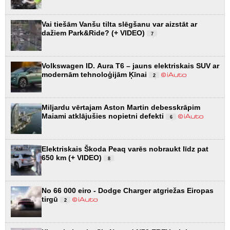
Vai tiešām Vanšu tilta slēgšanu var aizstāt ar
dažiem Park&Ride? (+ VIDEO)
7
Volkswagen ID. Aura T6 – jauns elektriskais SUV ar
modernām tehnoloģijām Ķīnai
2
Miljardu vērtajam Aston Martin debesskrāpim
Maiami atklājušies nopietni defekti
6
Elektriskais Škoda Peaq varēs nobraukt līdz pat
650 km (+ VIDEO)
8
No 66 000 eiro - Dodge Charger atgriežas Eiropas
tirgū
2