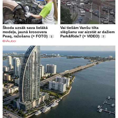
Škoda uzsāk sava lielākā
Vai tiešām Vanšu tilta
modeļa, jaunā krosovera
slēgšanu var aizstāt ar dažiem
Peaq, ražošanu (+ FOTO)
Park&Ride? (+ VIDEO)
1
7