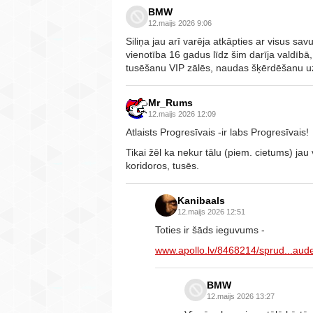
BMW
12.maijs 2026 9:06
Siliņa jau arī varēja atkāpties ar visus sa
vienotība 16 gadus līdz šim darīja valdībā, 
tusēšanu VIP zālēs, naudas šķērdēšanu u
Mr_Rums
12.maijs 2026 12:09
Atlaists Progresīvais -ir labs Progresīvais!
Tikai žēl ka nekur tālu (piem. cietums) jau
koridoros, tusēs.
Kanibaals
12.maijs 2026 12:51
Toties ir šāds ieguvums -
www.apollo.lv/8468214/sprud...aud
BMW
12.maijs 2026 13:27