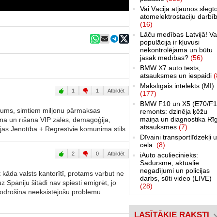
Vai Vācija atjaunos slēgt
atomelektrostaciju darbī
(16)
Lāču medības Latvijā! Va
populācija ir kļuvusi
nekontrolējama un būtu
jāsāk medības?
(56)
BMW X7 auto tests,
atsauksmes un iespaidi
(
Makslīgais intelekts (MI)
1
1
Atbildēt
(177)
BMW F10 un X5 (E70/F1
skums, simtiem miljonu pārmaksas
remonts: dzinēja ķēžu
maiņa un diagnostika Rī
na un rīšana VIP zālēs, demagoģija,
atsauksmes
(7)
partijas Jenotība + Regresīvie komunima stils
Dīvaini transportlīdzekļi 
ceļa.
(8)
2
0
Atbildēt
iAuto aculiecinieks:
Sadursme, aktuālie
negadījumi un policijas
 kāda valsts kantorītī, protams varbut ne
darbs, sūti video (LIVE)
uz Spāniju šitādi nav spiesti emigrēt, jo
(28)
nodrošina neeksistējošu problemu
LASĪTĀKIE RAKSTI