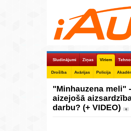
Sludinājumi
Ziņas
Vīriem
Tehno
Drošība
Avārijas
Policija
Akadēm
"Minhauzena meli" -
aizejošā aizsardzīb
darbu? (+ VIDEO)
6