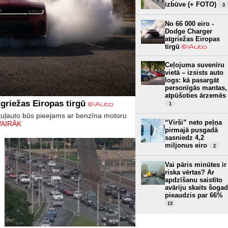
izbūve (+ FOTO)
3
No 66 000 eiro -
Dodge Charger
atgriežas Eiropas
tirgū
Ceļojuma suvenīru
vietā – izsists auto
logs: kā pasargāt
personīgās mantas,
atpūšoties ārzemēs
griežas Eiropas tirgū
1
kuļauto būs pieejams ar benzīna motoru
“Virši” neto peļņa
VAIRĀK
pirmajā pusgadā
sasniedz 4,2
miljonus eiro
2
Vai pāris minūtes ir
riska vērtas? Ar
apdzīšanu saistīto
avāriju skaits šogad
pieaudzis par 66%
13