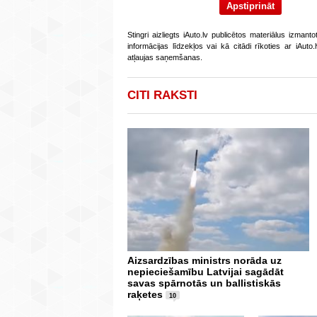
Stingri aizliegts iAuto.lv publicētos materiālus izmant
informācijas līdzekļos vai kā citādi rīkoties ar iAut
atļaujas saņemšanas.
CITI RAKSTI
Aizsardzības ministrs norāda uz
nepieciešamību Latvijai sagādāt
savas spārnotās un ballistiskās
raķetes
10