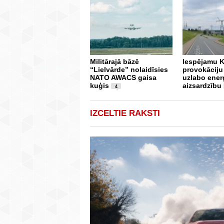
Militārajā bāzē
Iespējamu K
“Lielvārde” nolaidīsies
provokāciju 
NATO AWACS gaisa
uzlabo ener
kuģis
aizsardzību
4
IZCELTIE RAKSTI