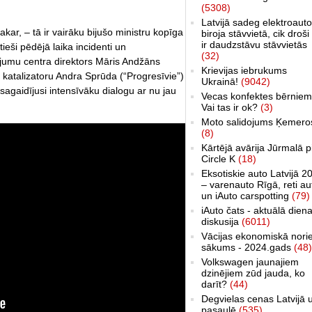
(5308)
Latvijā sadeg elektroauto
kar, – tā ir vairāku bijušo ministru kopīga
biroja stāvvietā, cik droši 
ir daudzstāvu stāvvietās
ieši pēdējā laika incidenti un
(32)
ījumu centra direktors Māris Andžāns
Krievijas iebrukums
 katalizatoru Andra Sprūda (“Progresīvie”)
Ukrainā!
(9042)
 sagaidījusi intensīvāku dialogu ar nu jau
Vecas konfektes bērniem
Vai tas ir ok?
(3)
Moto salidojums Ķemero
(8)
Kārtējā avārija Jūrmalā p
Circle K
(18)
Eksotiskie auto Latvijā 2
– varenauto Rīgā, reti au
un iAuto carspotting
(79)
iAuto čats - aktuālā dien
diskusija
(6011)
Vācijas ekonomiskā nori
sākums - 2024.gads
(48)
Volkswagen jaunajiem
dzinējiem zūd jauda, ko
darīt?
(44)
Degvielas cenas Latvijā 
pasaulē
(535)