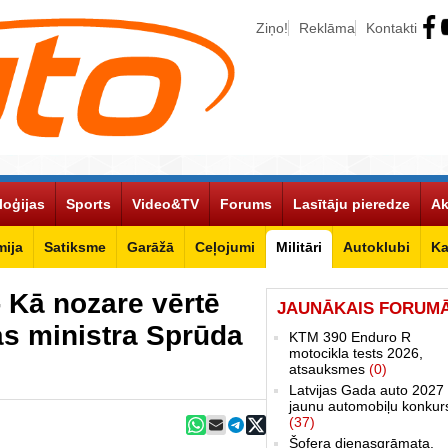
Ziņo!
Reklāma
Kontakti
loģijas
Sports
Video&TV
Forums
Lasītāju pieredze
Ak
ija
Satiksme
Garāžā
Ceļojumi
Militāri
Autoklubi
Ka
 Kā nozare vērtē
JAUNĀKAIS FORUM
as ministra Sprūda
KTM 390 Enduro R
motocikla tests 2026,
atsauksmes
(0)
Latvijas Gada auto 2027 
jaunu automobiļu konkur
(37)
Šofera dienasgrāmata.