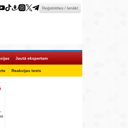
Reģistrēties / Ienākt
cijas
Jautā ekspertam
rte
Reakcijas tests
Ā
-
ss