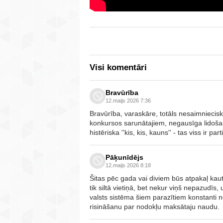
Visi komentāri
Bravūrība
12.maijs 2026 7:36
Bravūrība, varaskāre, totāls nesaimnieci
konkursos sarunātajiem, negausīga lidoša
histēriska ''kis, kis, kauns'' - tas viss ir 
Pāķunīdējs
12.maijs 2026 8:18
Šitas pēc gada vai diviem būs atpakaļ kaut
tik siltā vietiņā, bet nekur viņš nepazudīs, 
valsts sistēma šiem parazītiem konstanti 
risināšanu par nodokļu maksātaju naudu.