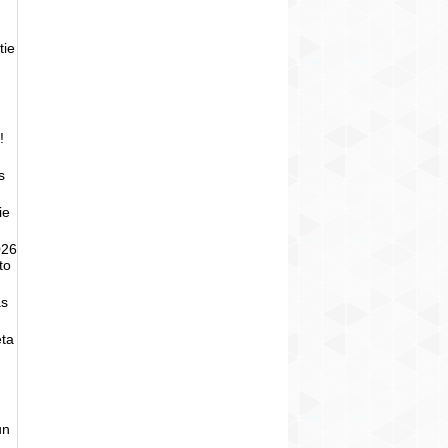
tie
!
s
ie
026
to
as
eta
un