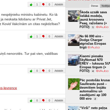
1
0
Atbildēt
Dienas
Nedēļas
Škoda uzsāk sava
vu nespējnieku ministru kabinetu. Ko tā
lielākā modeļa,
ja neskaita lidošanu ar Privat Jet,
jaunā krosovera
Peaq, ražošanu (+
z Kovid Vakcīnām un citas nejēdzības?
FOTO)
1
No 66 000 eiro -
1
0
Atbildēt
Dodge Charger
atgriežas Eiropas
tirgū
 viņš nenorotēs. Tur pat vien, valdības
Xiaomi piesaka
SkyNomad N70
EREV – luksusa SU
Eiropas tirgum (+
FOTO)
0
0
Atbildēt
4
Pēc postošās krusa
Saulkrastu pusē –
desmitiem bojātu
es-levrence
automašīnu un
zaudējumi ap 100
000 eiro
2
0
0
Atbildēt
“Virši” neto peļņa