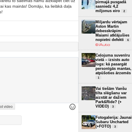
varētu to saeimas namu aizklapēt ciet uz
pirmajā pusgadā
ai kas mainās! Domāju, ka lielākā daļa
sasniedz 4,2
miljonus eiro
s!
2
Miljardu vērtajam
Aston Martin
debesskrāpim
Maiami atklājušies
nopietni defekti
6
Ceļojuma suvenīru
vietā – izsists auto
logs: kā pasargāt
personīgās mantas,
atpūšoties ārzemēs
1
Vai tiešām Vanšu
tilta slēgšanu var
aizstāt ar dažiem
Park&Ride? (+
VIDEO)
ot video
3
Fotogalerija: Jaunai
Subaru Uncharted
(+FOTO)
3