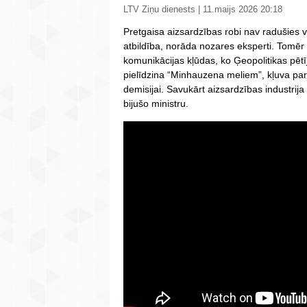
LTV Ziņu dienests | 11.maijs 2026 20:18
Pretgaisa aizsardzības robi nav radušies va
atbildība, norāda nozares eksperti. Tomēr t
komunikācijas kļūdas, ko Ģeopolitikas pēt
pielīdzina “Minhauzena meliem”, kļuva par
demisijai. Savukārt aizsardzības industrija
bijušo ministru.