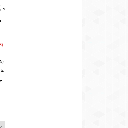
o
bu?
i
8)
5)
gā,
uz