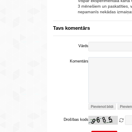
Vispār eksperimentālā kārtā 
3 mēnešiem un paskatīties, v
nepamanīs nekādas izmaiņa
Tavs komentārs
Vārds
Komentārs
Pievienot bildi
Pievien
Drošības kods