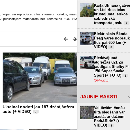
Kārļa Ulmaņa gatve
un Lielirbes ielas
krustojumā ierīkos
ot, kopēt vai reproducēt citos interneta portālos, masu
sabiedriskā
o.lv publicētajiem materiāliem bez rakstiskas EON SIA
transporta joslu
2
Elektriskais Škoda
Peaq varēs nobrauk
līdz pat 650 km (+
VIDEO)
8
Piedāvājumā
atgriežas 821 Zs
jaudīgais Shelby F-
150 Super Snake
Sport (+ FOTO)
9
JAUNIE RAKSTI
Ukrainai nodoti jau 187 dzērājšoferu
Pārāk ilgi un jau par vēlu - 
Vai tiešām Vanšu
auto (+ VIDEO)
politikas ekspertu Edvard
tilta slēgšanu var
2
VIDEO)
aizstāt ar dažiem
2
Park&Ride? (+
VIDEO)
3