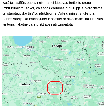
karā iesaistītās puses neizmantot Lietuvas teritoriju dronu
uzbrukumiem, sakot, ka šādas darbības būtu rupjš suverenitātes
un starptautisko tiesību pārkāpums. Ārlietu ministrs Ķēstutis
Budris sacīja, ka brīdinājums ir saistīts ar aizdomām, ka Lietuvas
teritorija nākotnē varētu tikt apzināti izmantota.