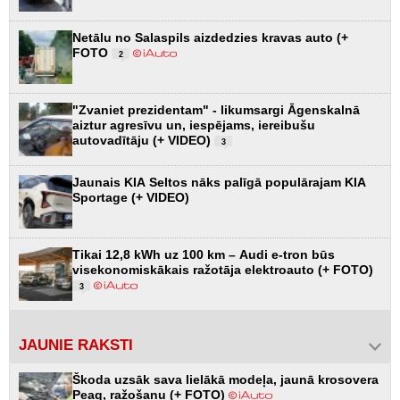
Netālu no Salaspils aizdedzies kravas auto (+
FOTO
2
"Zvaniet prezidentam" - likumsargi Āgenskalnā
aiztur agresīvu un, iespējams, iereibušu
autovadītāju (+ VIDEO)
3
Jaunais KIA Seltos nāks palīgā populārajam KIA
Sportage (+ VIDEO)
Tikai 12,8 kWh uz 100 km – Audi e-tron būs
visekonomiskākais ražotāja elektroauto (+ FOTO)
3
JAUNIE RAKSTI
Škoda uzsāk sava lielākā modeļa, jaunā krosovera
Peaq, ražošanu (+ FOTO)