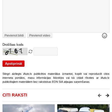
Pievienot bildi
Pievienot video
Drošības kods
Stingri aizliegts iAuto.lv publicētos materiālus izmantot, kopēt vai reproducēt citos
interneta portālos, masu informācijas līdzekļos vai kā citādi rīkoties ar iAuto.lv
publicētajiem materiāliem bez rakstiskas EON SIA atļaujas saņemšanas.
CITI RAKSTI