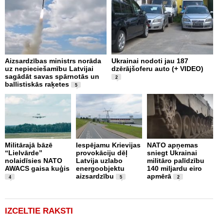
Aizsardzības ministrs norāda
Ukrainai nodoti jau 187
P
uz nepieciešamību Latvijai
dzērājšoferu auto (+ VIDEO)
I
sagādāt savas spārnotās un
E
2
ballistiskās raķetes
5
N
Militārajā bāzē
Iespējamu Krievijas
NATO apņemas
a
“Lielvārde”
provokāciju dēļ
sniegt Ukrainai
a
nolaidīsies NATO
Latvija uzlabo
militāro palīdzību
d
AWACS gaisa kuģis
energoobjektu
140 miljardu eiro
m
aizsardzību
apmērā
4
5
2
IZCELTIE RAKSTI