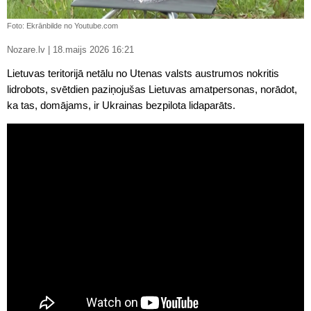
Foto: Ekrānbilde no Youtube.com
Nozare.lv | 18.maijs 2026 16:21
Lietuvas teritorijā netālu no Utenas valsts austrumos nokritis
lidrobots, svētdien paziņojušas Lietuvas amatpersonas, norādot,
ka tas, domājams, ir Ukrainas bezpilota lidaparāts.