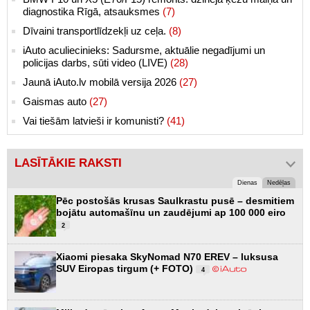
diagnostika Rīgā, atsauksmes
(7)
Dīvaini transportlīdzekļi uz ceļa.
(8)
iAuto aculiecinieks: Sadursme, aktuālie negadījumi un
policijas darbs, sūti video (LIVE)
(28)
Jaunā iAuto.lv mobilā versija 2026
(27)
Gaismas auto
(27)
Vai tiešām latvieši ir komunisti?
(41)
LASĪTĀKIE RAKSTI
Dienas
Nedēļas
Pēc postošās krusas Saulkrastu pusē – desmitiem
bojātu automašīnu un zaudējumi ap 100 000 eiro
2
Xiaomi piesaka SkyNomad N70 EREV – luksusa
SUV Eiropas tirgum (+ FOTO)
4