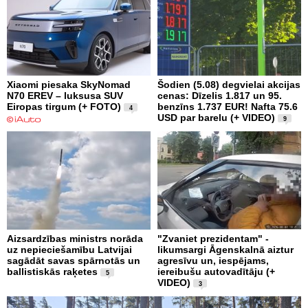
Xiaomi piesaka SkyNomad
Šodien (5.08) degvielai akcijas
N70 EREV – luksusa SUV
cenas: Dīzelis 1.817 un 95.
Eiropas tirgum (+ FOTO)
benzīns 1.737 EUR! Nafta 75.6
4
USD par barelu (+ VIDEO)
9
Aizsardzības ministrs norāda
"Zvaniet prezidentam" -
uz nepieciešamību Latvijai
likumsargi Āgenskalnā aiztur
sagādāt savas spārnotās un
agresīvu un, iespējams,
ballistiskās raķetes
iereibušu autovadītāju (+
5
VIDEO)
3