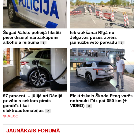
Šogad Valsts policijā fiksēti
Iebraukšanai Rīgā no
pieci disciplinārpārkāpumi
Jelgavas puses atvērs
alkohola reibumā
jaunuzbūvēto pārvadu
1
6
97 procenti – jūlijā arī Dānijā
Elektriskais Škoda Peaq varēs
privātais sektors pircis
nobraukt līdz pat 650 km (+
gandrīz tikai
VIDEO)
8
elektroautomobiļus
2
JAUNĀKAIS FORUMĀ