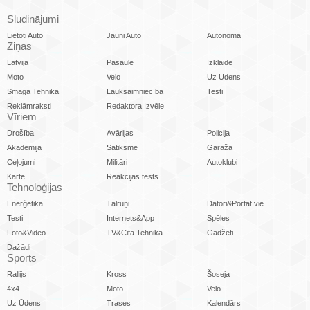
Sludinājumi
Lietoti Auto
Jauni Auto
Autonoma
Ziņas
Latvijā
Pasaulē
Izklaide
Moto
Velo
Uz Ūdens
Smagā Tehnika
Lauksaimniecība
Testi
Reklāmraksti
Redaktora Izvēle
Vīriem
Drošība
Avārijas
Policija
Akadēmija
Satiksme
Garāžā
Ceļojumi
Militāri
Autoklubi
Karte
Reakcijas tests
Tehnoloģijas
Enerģētika
Tālruņi
Datori&Portatīvie
Testi
Internets&App
Spēles
Foto&Video
TV&Cita Tehnika
Gadžeti
Dažādi
Sports
Rallijs
Kross
Šoseja
4x4
Moto
Velo
Uz Ūdens
Trases
Kalendārs