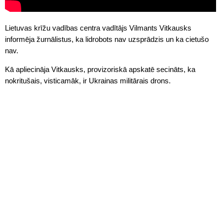
Lietuvas krīžu vadības centra vadītājs Vilmants Vitkausks
informēja žurnālistus, ka lidrobots nav uzsprādzis un ka cietušo
nav.
Kā apliecināja Vitkausks, provizoriskā apskatē secināts, ka
nokritušais, visticamāk, ir Ukrainas militārais drons.