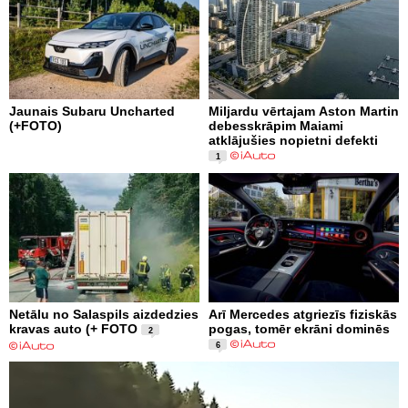
Jaunais Subaru Uncharted
Miljardu vērtajam Aston Martin
(+FOTO)
debesskrāpim Maiami
atklājušies nopietni defekti
1
Netālu no Salaspils aizdedzies
Arī Mercedes atgriezīs fiziskās
kravas auto (+ FOTO
pogas, tomēr ekrāni dominēs
2
6