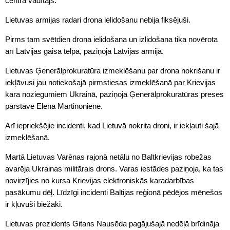
centra vadītājs.
Lietuvas armijas radari drona ielidošanu nebija fiksējuši.
Pirms tam svētdien drona ielidošana un izlidošana tika novērota
arī Latvijas gaisa telpā, paziņoja Latvijas armija.
Lietuvas Ģenerālprokuratūra izmeklēšanu par drona nokrišanu ir
iekļāvusi jau notiekošajā pirmstiesas izmeklēšanā par Krievijas
kara noziegumiem Ukrainā, paziņoja Ģenerālprokuratūras preses
pārstāve Elena Martinoniene.
Arī iepriekšējie incidenti, kad Lietuvā nokrita droni, ir iekļauti šajā
izmeklēšanā.
Martā Lietuvas Varēnas rajonā netālu no Baltkrievijas robežas
avarēja Ukrainas militārais drons. Varas iestādes paziņoja, ka tas
novirzījies no kursa Krievijas elektroniskās karadarbības
pasākumu dēļ. Līdzīgi incidenti Baltijas reģionā pēdējos mēnešos
ir kļuvuši biežāki.
Lietuvas prezidents Gitans Nausēda pagājušajā nedēļā brīdināja