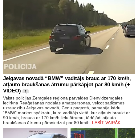
Jelgavas novadā “BMW” vadītājs brauc ar 170 km/h,
atļauto braukšanas ātrumu pārkāpjot par 80 km/h (+
VIDEO)
2
Valsts policijas Zemgales reģiona pārvaldes Dienvidzemgales
iecirkņa Reaģēšanas nodaļas amatpersonas, veicot satiksmes
uzraudzību Jelgavas novadā, Cenu pagastā, pamanīja kādu
“BMW” markas spēkratu, kura vadītājs vietā, kur atļauts braukt ar
90 km/h, brauca ar 170 km/h lielu ātrumu, tādējādi atļauto
braukšanas ātrumu pārsniedzot par 80 km/h.
LASĪT VAIRĀK