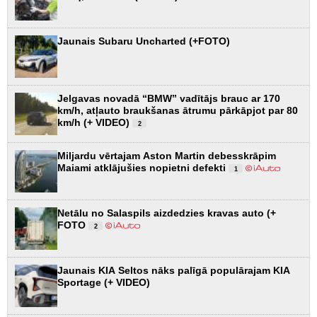
Jaunais Subaru Uncharted (+FOTO)
Jelgavas novadā “BMW” vadītājs brauc ar 170
km/h, atļauto braukšanas ātrumu pārkāpjot par 80
km/h (+ VIDEO)
2
Miljardu vērtajam Aston Martin debesskrāpim
Maiami atklājušies nopietni defekti
1
Netālu no Salaspils aizdedzies kravas auto (+
FOTO
2
Jaunais KIA Seltos nāks palīgā populārajam KIA
Sportage (+ VIDEO)