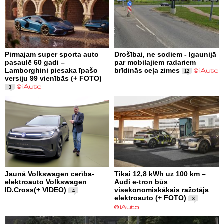
Pirmajam super sporta auto
Drošībai, ne sodiem - Igaunijā
pasaulē 60 gadi –
par mobilajiem radariem
Lamborghini piesaka īpašo
brīdinās ceļa zimes
12
versiju 99 vienībās (+ FOTO)
3
Jaunā Volkswagen cerība-
Tikai 12,8 kWh uz 100 km –
elektroauto Volkswagen
Audi e-tron būs
ID.Cross(+ VIDEO)
visekonomiskākais ražotāja
4
elektroauto (+ FOTO)
3