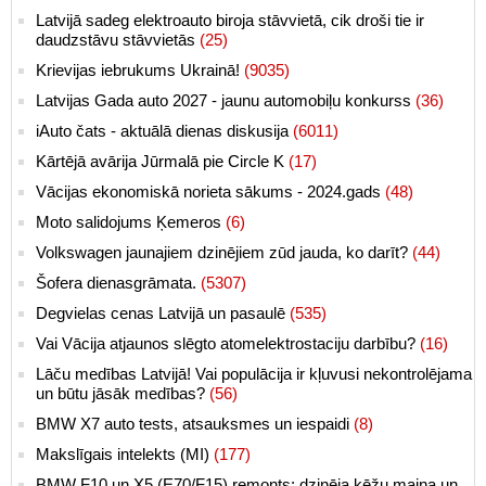
Latvijā sadeg elektroauto biroja stāvvietā, cik droši tie ir
daudzstāvu stāvvietās
(25)
Krievijas iebrukums Ukrainā!
(9035)
Latvijas Gada auto 2027 - jaunu automobiļu konkurss
(36)
iAuto čats - aktuālā dienas diskusija
(6011)
Kārtējā avārija Jūrmalā pie Circle K
(17)
Vācijas ekonomiskā norieta sākums - 2024.gads
(48)
Moto salidojums Ķemeros
(6)
Volkswagen jaunajiem dzinējiem zūd jauda, ko darīt?
(44)
Šofera dienasgrāmata.
(5307)
Degvielas cenas Latvijā un pasaulē
(535)
Vai Vācija atjaunos slēgto atomelektrostaciju darbību?
(16)
Lāču medības Latvijā! Vai populācija ir kļuvusi nekontrolējama
un būtu jāsāk medības?
(56)
BMW X7 auto tests, atsauksmes un iespaidi
(8)
Makslīgais intelekts (MI)
(177)
BMW F10 un X5 (E70/F15) remonts: dzinēja ķēžu maiņa un