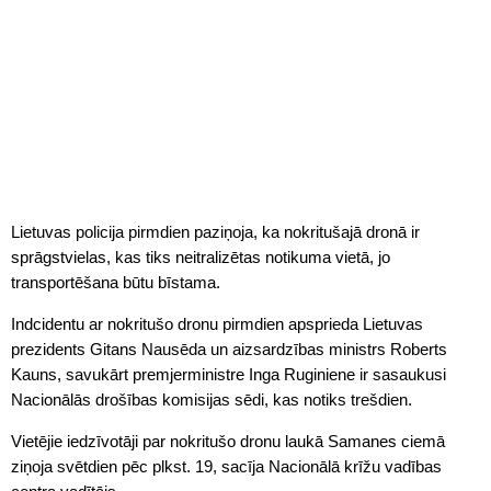
Lietuvas policija pirmdien paziņoja, ka nokritušajā dronā ir
sprāgstvielas, kas tiks neitralizētas notikuma vietā, jo
transportēšana būtu bīstama.
Indcidentu ar nokritušo dronu pirmdien apsprieda Lietuvas
prezidents Gitans Nausēda un aizsardzības ministrs Roberts
Kauns, savukārt premjerministre Inga Ruginiene ir sasaukusi
Nacionālās drošības komisijas sēdi, kas notiks trešdien.
Vietējie iedzīvotāji par nokritušo dronu laukā Samanes ciemā
ziņoja svētdien pēc plkst. 19, sacīja Nacionālā krīžu vadības