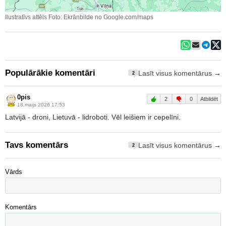
Ilustratīvs attēls Foto: Ekrānbilde no Google.com/maps
Populārākie komentāri
Lasīt visus komentārus →
2
0pis
2
0
Atbildēt
18.maijs 2026 17:53
Latvijā - droni, Lietuvā - lidroboti. Vēl leišiem ir cepelīni.
Tavs komentārs
Lasīt visus komentārus →
2
Vārds
Komentārs