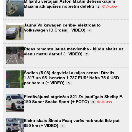
Miljardu vērtajam Aston Martin debesskrāpim
Maiami atklājušies nopietni defekti
1
Jaunā Volkswagen cerība- elektroauto
Volkswagen ID.Cross(+ VIDEO)
4
Rīgas remontu jaunā mērvienība - kļūdu skaits uz
vienu metru darbu! (+ VIDEO)
7
Šodien (5.08) degvielai akcijas cenas: Dīzelis
1.817 un 95. benzīns 1.737 EUR! Nafta 75.6 USD
par barelu (+ VIDEO)
9
Piedāvājumā atgriežas 821 Zs jaudīgais Shelby F-
150 Super Snake Sport (+ FOTO)
9
Elektriskais Škoda Peaq varēs nobraukt līdz pat
650 km (+ VIDEO)
8