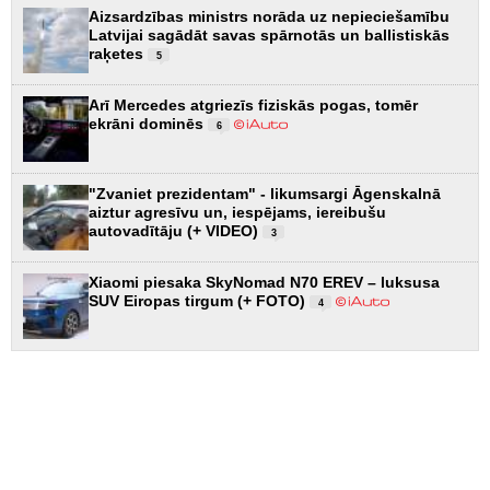
Aizsardzības ministrs norāda uz nepieciešamību
Latvijai sagādāt savas spārnotās un ballistiskās
raķetes
5
Arī Mercedes atgriezīs fiziskās pogas, tomēr
ekrāni dominēs
6
"Zvaniet prezidentam" - likumsargi Āgenskalnā
aiztur agresīvu un, iespējams, iereibušu
autovadītāju (+ VIDEO)
3
Xiaomi piesaka SkyNomad N70 EREV – luksusa
SUV Eiropas tirgum (+ FOTO)
4