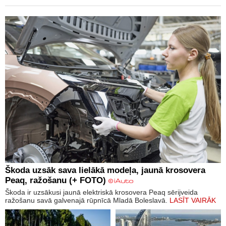
Škoda uzsāk sava lielākā modeļa, jaunā krosovera
Peaq, ražošanu (+ FOTO)
Škoda ir uzsākusi jaunā elektriskā krosovera Peaq sērijveida
ražošanu savā galvenajā rūpnīcā Mladā Boleslavā.
LASĪT VAIRĀK