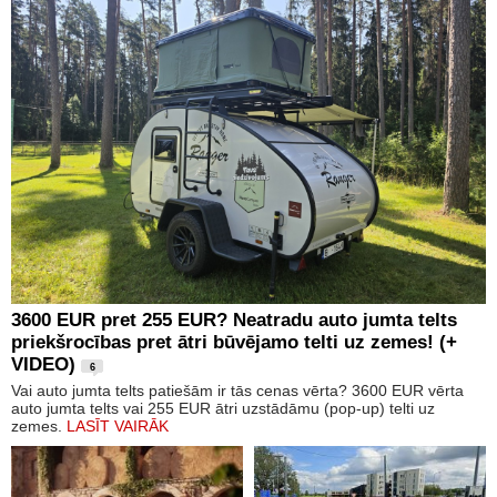
3600 EUR pret 255 EUR? Neatradu auto jumta telts
priekšrocības pret ātri būvējamo telti uz zemes! (+
VIDEO)
6
Vai auto jumta telts patiešām ir tās cenas vērta? 3600 EUR vērta
auto jumta telts vai 255 EUR ātri uzstādāmu (pop-up) telti uz
zemes.
LASĪT VAIRĀK