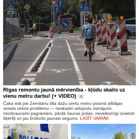
Rīgas remontu jaunā mērvienība - kļūdu skaits uz
vienu metru darbu! (+ VIDEO)
7
Čaka ielā pie Zemitānu tilta dažu simtu metru posmā atklājas
vesela virkne problēmu — neskaidri velojoslu risinājumi,
neizbraucami pagriezieni, pārāk šauras joslas, neveiksmīgi izvietoti
šķēršļi un jau brūkošs jaunais segums.
LASĪT VAIRĀK