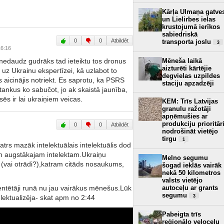
Kārļa Ulmaņa gatve
un Lielirbes ielas
krustojumā ierīkos
sabiedriskā
0
0
Atbildēt
transporta joslu
3
16:16
Mēneša laikā
 nedaudz gudrāks tad ieteiktu tos dronus
aizturēti kārtējie
 uz Ukrainu ekspertīzei, kā uzlabot to
degvielas uzpildes
s aicinājis notriekt. Es saprotu, ka PSRS
staciju apzadzēji
tankus ko sabučot, jo ak skaistā jaunība,
ēs ir lai ukraiņiem veicas.
KEM: Trīs Latvijas
granulu ražotāji
apņēmušies ar
produkciju prioritār
0
0
Atbildēt
nodrošināt vietējo
tirgu
1
katrs mazāk intelektuālais intelektuālis dod
m augstākajam intelektam.Ukraiņu
Melno segumu
u (vai otrādi?),katram citāds nosaukums,
šogad ieklās vairāk
nekā 50 kilometros
valsts vietējo
autoceļu ar grants
entētāji runā nu jau vairākus mēnešus.Lūk
segumu
3
telektualizēja- skat apm no 2:44
Pabeigta trīs
reģionālo veloceļu