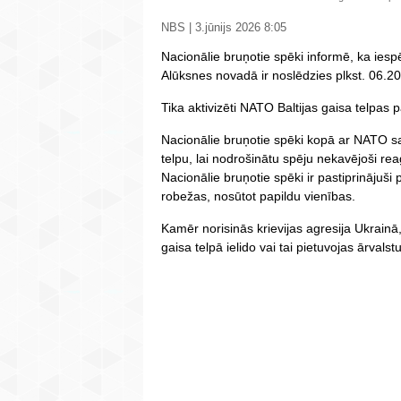
NBS | 3.jūnijs 2026 8:05
Nacionālie bruņotie spēki informē, ka ies
Alūksnes novadā ir noslēdzies plkst. 06.20
Tika aktivizēti NATO Baltijas gaisa telpas p
Nacionālie bruņotie spēki kopā ar NATO sa
telpu, lai nodrošinātu spēju nekavējoši r
Nacionālie bruņotie spēki ir pastiprinājuš
robežas, nosūtot papildu vienības.
Kamēr norisinās krievijas agresija Ukrainā
gaisa telpā ielido vai tai pietuvojas ārvalst