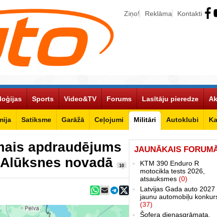
Ziņo!
Reklāma
Kontakti
loģijas
Sports
Video&TV
Forums
Lasītāju pieredze
Ak
ija
Satiksme
Garāžā
Ceļojumi
Militāri
Autoklubi
Ka
mais apdraudējums
JAUNĀKAIS FORUM
pā Alūksnes novadā
KTM 390 Enduro R
10
motocikla tests 2026,
atsauksmes
(0)
Latvijas Gada auto 2027 
jaunu automobiļu konkur
(37)
Šofera dienasgrāmata.