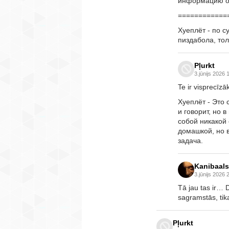
информацию он
============
Хуеплёт - по с
пиздабола, тол
Pļurkt
3.jūnijs 2026 
Te ir visprecīz
Хуеплёт - Это 
и говорит, но 
собой никакой
домашкой, но в
задача.
Kanibaals
3.jūnijs 2026 
Tā jau tas ir…
sagramstās, tik
Pļurkt