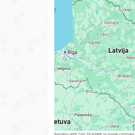
Ilustratīvs attēls Foto: Ekrānbilde no Google.com/maps