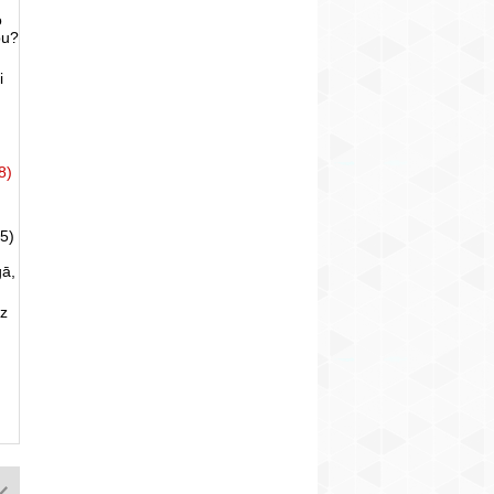
o
bu?
i
8)
5)
gā,
uz