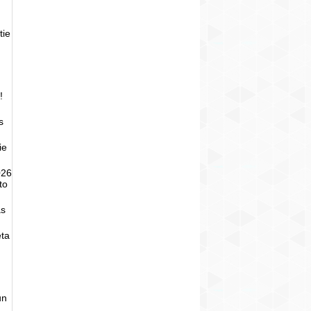
tie
!
s
ie
026
to
as
eta
un