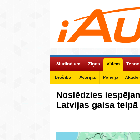
Sludinājumi
Ziņas
Vīriem
Tehno
Drošība
Avārijas
Policija
Akadēm
Noslēdzies iespēja
Latvijas gaisa tel