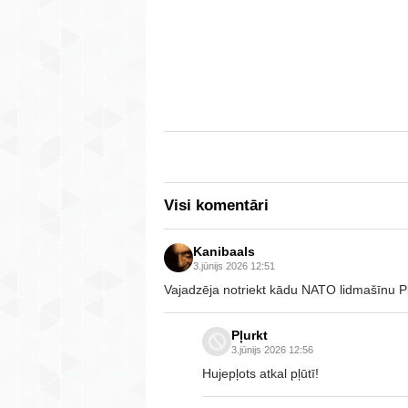
Visi komentāri
Kanibaals
3.jūnijs 2026 12:51
Vajadzēja notriekt kādu NATO lidmašīnu Pļ
Pļurkt
3.jūnijs 2026 12:56
Hujepļots atkal pļūtī!