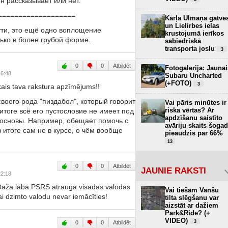
 рассказывает или нет.
===================
Kārļa Ulmaņa gatve
un Lielirbes ielas
ути, это ещё одно воплощение
krustojumā ierīkos
ько в более грубой форме.
sabiedriskā
transporta joslu
3
0
0
Atbildēt
Fotogalerija: Jaunai
16:48
Subaru Uncharted
(+FOTO)
3
ākais tava rakstura apzīmējums!!
своего рода "пиздабол", который говорит
Vai pāris minūtes ir
riska vērtas? Ar
в итоге всё его пустословие не имеет под
apdzīšanu saistīto
 основы. Например, обещает помочь с
avāriju skaits šogad
 итоге сам не в курсе, о чём вообще
pieaudzis par 66%
13
0
0
Atbildēt
JAUNIE RAKSTI
22:18
 Daža laba PSRS atrauga visādas valodas
Vai tiešām Vanšu
ai dzimto valodu nevar iemācīties!
tilta slēgšanu var
aizstāt ar dažiem
Park&Ride? (+
VIDEO)
3
0
0
Atbildēt