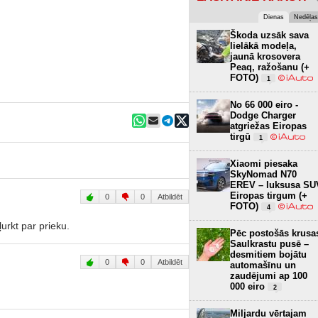
Dienas
Nedēļas
Škoda uzsāk sava
lielākā modeļa,
jaunā krosovera
Peaq, ražošanu (+
FOTO)
1
No 66 000 eiro -
Dodge Charger
atgriežas Eiropas
tirgū
1
Xiaomi piesaka
SkyNomad N70
EREV – luksusa SU
Eiropas tirgum (+
0
0
Atbildēt
FOTO)
4
urkt par prieku.
Pēc postošās krusa
Saulkrastu pusē –
desmitiem bojātu
0
0
Atbildēt
automašīnu un
zaudējumi ap 100
000 eiro
2
Miljardu vērtajam