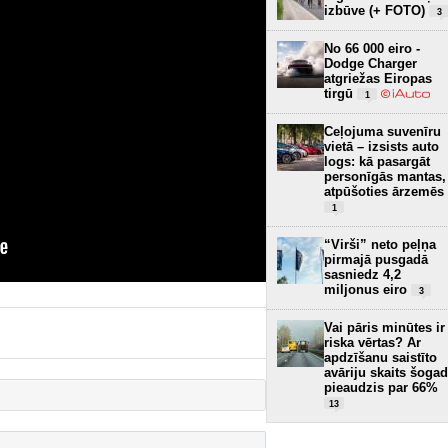
izbūve (+ FOTO)
3
No 66 000 eiro -
Dodge Charger
atgriežas Eiropas
tirgū
1
Ceļojuma suvenīru
vietā – izsists auto
logs: kā pasargāt
personīgās mantas,
atpūšoties ārzemēs
1
“Virši” neto peļņa
pirmajā pusgadā
sasniedz 4,2
miljonus eiro
3
Vai pāris minūtes ir
riska vērtas? Ar
apdzīšanu saistīto
avāriju skaits šogad
pieaudzis par 66%
13