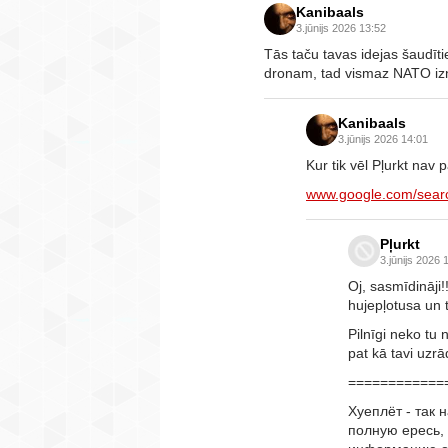
Kanibaals
3.jūnijs 2026 13:52
Tās taču tavas idejas šaudīt
dronam, tad vismaz NATO iznī
Kanibaals
3.jūnijs 2026 14:01
Kur tik vēl Pļurkt nav 
www.google.com/sea
Pļurkt
3.jūnijs 2026 
Oj, sasmīdināji!!
hujepļotusa un t
Pilnīgi neko tu 
pat kā tavi uzrā
============
Хуеплёт - так 
полную ересь,