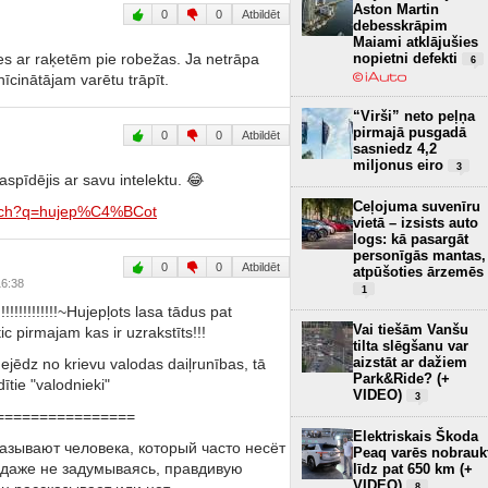
Aston Martin
0
0
Atbildēt
debesskrāpim
Maiami atklājušies
nopietni defekti
ies ar raķetēm pie robežas. Ja netrāpa
6
cinātājam varētu trāpīt.
“Virši” neto peļņa
pirmajā pusgadā
0
0
Atbildēt
sasniedz 4,2
miljonus eiro
3
paspīdējis ar savu intelektu. 😂
Ceļojuma suvenīru
rch?q=hujep%C4%BCot
vietā – izsists auto
logs: kā pasargāt
personīgās mantas,
0
0
Atbildēt
atpūšoties ārzemēs
16:38
1
!!!!!!!!!!!!!~Hujepļots lasa tādus pat
Vai tiešām Vanšu
ic pirmajam kas ir uzrakstīts!!!
tilta slēgšanu var
aizstāt ar dažiem
nejēdz no krievu valodas daiļrunības, tā
Park&Ride? (+
dītie "valodnieki"
VIDEO)
3
================
Elektriskais Škoda
называют человека, который часто несёт
Peaq varēs nobrauk
 даже не задумываясь, правдивую
līdz pat 650 km (+
VIDEO)
8