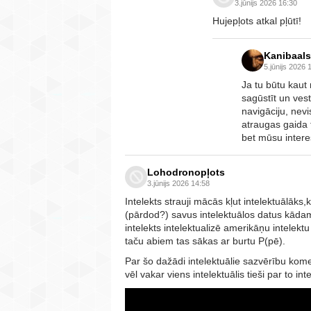
3.jūnijs 2026 16:30
Hujepļots atkal pļūtī!
Kanibaals
5.jūnijs 2026 
Ja tu būtu kaut
sagūstīt un vest
navigāciju, nevi
atraugas gaida 
bet mūsu interes
Lohodronopļots
3.jūnijs 2026 14:58
Intelekts strauji mācās kļut intelektuālāks,
(pārdod?) savus intelektuālos datus kāda
intelekts intelektualizē amerikāņu intelekt
taču abiem tas sākas ar burtu P(pē).
Par šo dažādi intelektuālie sazvērību kom
vēl vakar viens intelektuālis tieši par to in