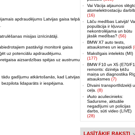
Vai Vācija atjaunos slēgt
atomelektrostaciju darbī
(16)
pējamais apdraudējums Latvijas gaisa telpā
Lāču medības Latvijā! Va
.
populācija ir kļuvusi
nekontrolējama un būtu
jāsāk medības?
(56)
atrulēšanas misijas iznīcinātāji.
BMW X7 auto tests,
atsauksmes un iespaidi
(
biedrotajiem pastāvīgi monitorē gaisa
Makslīgais intelekts (MI)
eaģēt uz potenciālu apdraudējumu.
(177)
i pretgaisa aizsardzības spējas uz austrumu
BMW F10 un X5 (E70/F1
remonts: dzinēja ķēžu
maiņa un diagnostika Rī
, tādu gadījumu atkārtošanās, kad Latvijas
atsauksmes
(7)
u bezpilota lidaparāts ir iespējama.
Dīvaini transportlīdzekļi 
ceļa.
(8)
iAuto aculiecinieks:
Sadursme, aktuālie
negadījumi un policijas
darbs, sūti video (LIVE)
(28)
LASĪTĀKIE RAKSTI