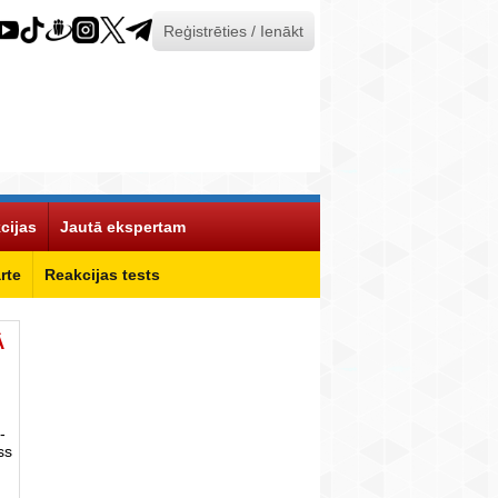
Reģistrēties / Ienākt
cijas
Jautā ekspertam
rte
Reakcijas tests
Ā
-
ss