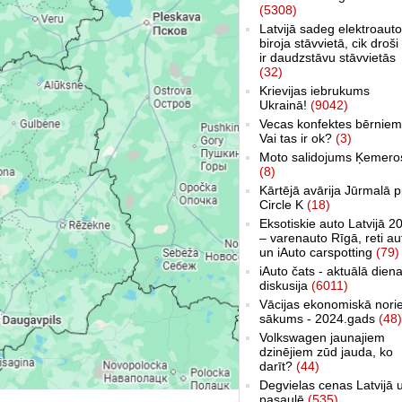
(5308)
Latvijā sadeg elektroauto
biroja stāvvietā, cik droši 
ir daudzstāvu stāvvietās
(32)
Krievijas iebrukums
Ukrainā!
(9042)
Vecas konfektes bērniem
Vai tas ir ok?
(3)
Moto salidojums Ķemero
(8)
Kārtējā avārija Jūrmalā p
Circle K
(18)
Eksotiskie auto Latvijā 2
– varenauto Rīgā, reti au
un iAuto carspotting
(79)
iAuto čats - aktuālā dien
diskusija
(6011)
Vācijas ekonomiskā nori
sākums - 2024.gads
(48)
Volkswagen jaunajiem
dzinējiem zūd jauda, ko
darīt?
(44)
Degvielas cenas Latvijā 
pasaulē
(535)