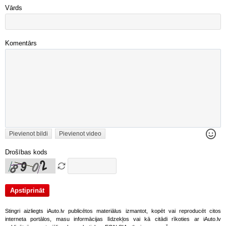
Vārds
Komentārs
Pievienot bildi
Pievienot video
Drošības kods
Stingri aizliegts iAuto.lv publicētos materiālus izmantot, kopēt vai reproducēt citos
interneta portālos, masu informācijas līdzekļos vai kā citādi rīkoties ar iAuto.lv