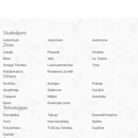
Sludinājumi
Lietoti Auto
Jauni Auto
Autonoma
Ziņas
Latvijā
Pasaulē
Izklaide
Moto
Velo
Uz Ūdens
Smagā Tehnika
Lauksaimniecība
Testi
Reklāmraksti
Redaktora Izvēle
Vīriem
Drošība
Avārijas
Policija
Akadēmija
Satiksme
Garāžā
Ceļojumi
Militāri
Autoklubi
Karte
Reakcijas tests
Tehnoloģijas
Enerģētika
Tālruņi
Datori&Portatīvie
Testi
Internets&App
Spēles
Foto&Video
TV&Cita Tehnika
Gadžeti
Dažādi