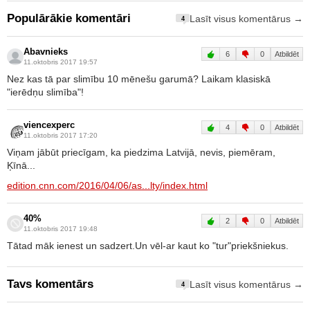
Populārākie komentāri
Lasīt visus komentārus →
4
Abavnieks
6
0
Atbildēt
11.oktobris 2017 19:57
Nez kas tā par slimību 10 mēnešu garumā? Laikam klasiskā
"ierēdņu slimība"!
viencexperc
4
0
Atbildēt
11.oktobris 2017 17:20
Viņam jābūt priecīgam, ka piedzima Latvijā, nevis, piemēram,
Ķīnā...
edition.cnn.com/2016/04/06/as...lty/index.html
40%
2
0
Atbildēt
11.oktobris 2017 19:48
Tātad māk ienest un sadzert.Un vēl-ar kaut ko "tur"priekšniekus.
Tavs komentārs
Lasīt visus komentārus →
4