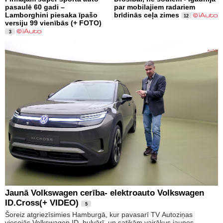
pasaulē 60 gadi –
par mobilajiem radariem
Lamborghini piesaka īpašo
brīdinās ceļa zimes
12
versiju 99 vienībās (+ FOTO)
3
Jaunā Volkswagen cerība- elektroauto Volkswagen
ID.Cross(+ VIDEO)
5
Šoreiz atgriezīsimies Hamburgā, kur pavasarī TV Autoziņas
viesojās Volkswagen ID. bulvārī, un satikām vairākus jaunos