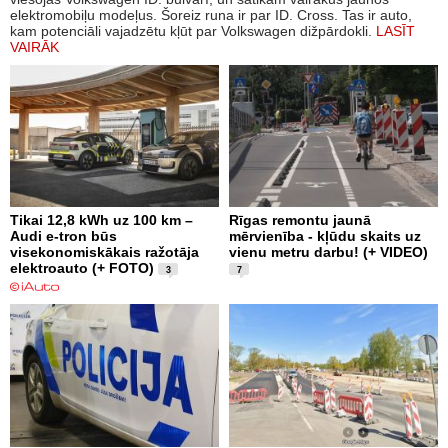
elektromobiļu modeļus. Šoreiz runa ir par ID. Cross. Tas ir auto,
kam potenciāli vajadzētu kļūt par Volkswagen dižpārdokli.
LASĪT
VAIRĀK
Tikai 12,8 kWh uz 100 km –
Rīgas remontu jaunā
Audi e-tron būs
mērvienība - kļūdu skaits uz
visekonomiskākais ražotāja
vienu metru darbu! (+ VIDEO)
elektroauto (+ FOTO)
3
7