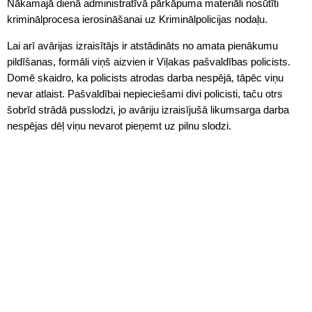
Nākamajā dienā administratīvā pārkāpuma materiāli nosūtīti
kriminālprocesa ierosināšanai uz Kriminālpolicijas nodaļu.
Lai arī avārijas izraisītājs ir atstādināts no amata pienākumu
pildīšanas, formāli viņš aizvien ir Viļakas pašvaldības policists.
Domē skaidro, ka policists atrodas darba nespējā, tāpēc viņu
nevar atlaist. Pašvaldībai nepieciešami divi policisti, taču otrs
šobrīd strādā pusslodzi, jo avāriju izraisījušā likumsarga darba
nespējas dēļ viņu nevarot pieņemt uz pilnu slodzi.