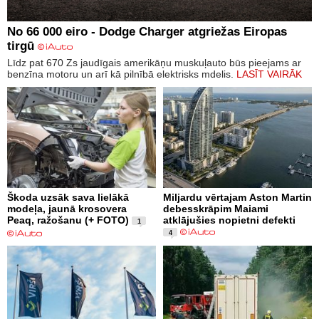
No 66 000 eiro - Dodge Charger atgriežas Eiropas
tirgū
Līdz pat 670 Zs jaudīgais amerikāņu muskuļauto būs pieejams ar
benzīna motoru un arī kā pilnībā elektrisks mdelis.
LASĪT VAIRĀK
Škoda uzsāk sava lielākā
Miljardu vērtajam Aston Martin
modeļa, jaunā krosovera
debesskrāpim Maiami
Peaq, ražošanu (+ FOTO)
atklājušies nopietni defekti
1
4