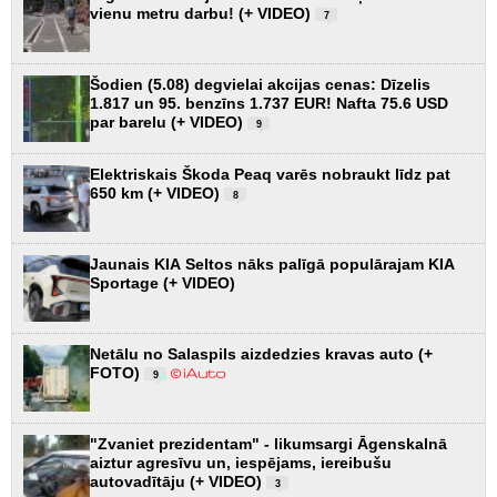
vienu metru darbu! (+ VIDEO)
7
Šodien (5.08) degvielai akcijas cenas: Dīzelis
1.817 un 95. benzīns 1.737 EUR! Nafta 75.6 USD
par barelu (+ VIDEO)
9
Elektriskais Škoda Peaq varēs nobraukt līdz pat
650 km (+ VIDEO)
8
Jaunais KIA Seltos nāks palīgā populārajam KIA
Sportage (+ VIDEO)
Netālu no Salaspils aizdedzies kravas auto (+
FOTO)
9
"Zvaniet prezidentam" - likumsargi Āgenskalnā
aiztur agresīvu un, iespējams, iereibušu
autovadītāju (+ VIDEO)
3