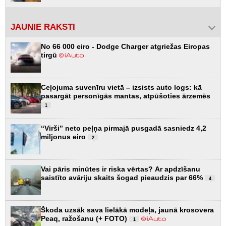
JAUNIE RAKSTI
No 66 000 eiro - Dodge Charger atgriežas Eiropas
tirgū
Ceļojuma suvenīru vietā – izsists auto logs: kā
pasargāt personīgās mantas, atpūšoties ārzemēs
1
“Virši” neto peļņa pirmajā pusgadā sasniedz 4,2
miljonus eiro
2
Vai pāris minūtes ir riska vērtas? Ar apdzīšanu
saistīto avāriju skaits šogad pieaudzis par 66%
4
Škoda uzsāk sava lielākā modeļa, jaunā krosovera
Peaq, ražošanu (+ FOTO)
1