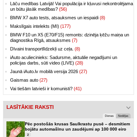
Lāču medības Latvijā! Vai populācija ir kļuvusi nekontrolējama
un būtu jāsāk medības?
(56)
BMW X7 auto tests, atsauksmes un iespaidi
(8)
Makslīgais intelekts (MI)
(177)
BMW F10 un X5 (E70/F15) remonts: dzinēja ķēžu maiņa un
diagnostika Rīgā, atsauksmes
(7)
Dīvaini transportlīdzekļi uz ceļa.
(8)
iAuto aculiecinieks: Sadursme, aktuālie negadījumi un
policijas darbs, sūti video (LIVE)
(28)
Jaunā iAuto.lv mobilā versija 2026
(27)
Gaismas auto
(27)
Vai tiešām latvieši ir komunisti?
(41)
LASĪTĀKIE RAKSTI
Dienas
Nedēļas
Pēc postošās krusas Saulkrastu pusē – desmitiem
bojātu automašīnu un zaudējumi ap 100 000 eiro
2