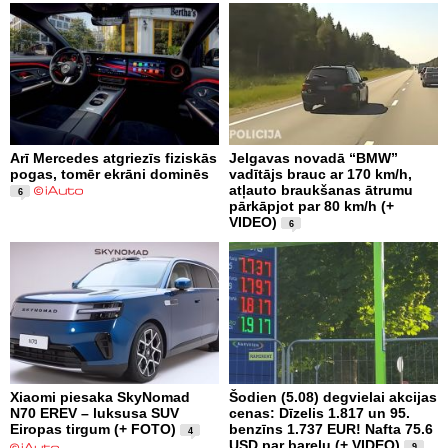
Arī Mercedes atgriezīs fiziskās
Jelgavas novadā “BMW”
pogas, tomēr ekrāni dominēs
vadītājs brauc ar 170 km/h,
atļauto braukšanas ātrumu
6
pārkāpjot par 80 km/h (+
VIDEO)
6
Xiaomi piesaka SkyNomad
Šodien (5.08) degvielai akcijas
N70 EREV – luksusa SUV
cenas: Dīzelis 1.817 un 95.
Eiropas tirgum (+ FOTO)
benzīns 1.737 EUR! Nafta 75.6
4
USD par barelu (+ VIDEO)
9