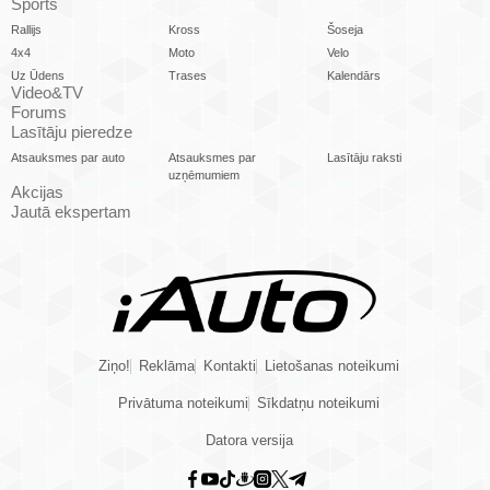
Sports
Rallijs
Kross
Šoseja
4x4
Moto
Velo
Uz Ūdens
Trases
Kalendārs
Video&TV
Forums
Lasītāju pieredze
Atsauksmes par auto
Atsauksmes par
Lasītāju raksti
uzņēmumiem
Akcijas
Jautā ekspertam
Ziņo!
Reklāma
Kontakti
Lietošanas noteikumi
Privātuma noteikumi
Sīkdatņu noteikumi
Datora versija