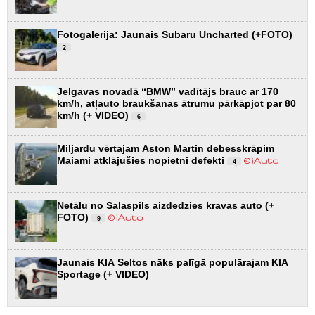
Fotogalerija: Jaunais Subaru Uncharted (+FOTO)
2
Jelgavas novadā “BMW” vadītājs brauc ar 170
km/h, atļauto braukšanas ātrumu pārkāpjot par 80
km/h (+ VIDEO)
6
Miljardu vērtajam Aston Martin debesskrāpim
Maiami atklājušies nopietni defekti
4
Netālu no Salaspils aizdedzies kravas auto (+
FOTO)
9
Jaunais KIA Seltos nāks palīgā populārajam KIA
Sportage (+ VIDEO)