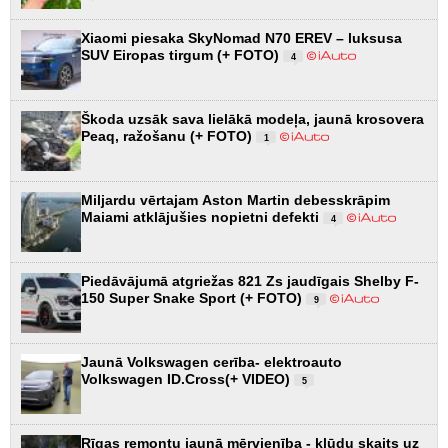
Xiaomi piesaka SkyNomad N70 EREV – luksusa
SUV Eiropas tirgum (+ FOTO)
4
Škoda uzsāk sava lielākā modeļa, jaunā krosovera
Peaq, ražošanu (+ FOTO)
1
Miljardu vērtajam Aston Martin debesskrāpim
Maiami atklājušies nopietni defekti
4
Piedāvājumā atgriežas 821 Zs jaudīgais Shelby F-
150 Super Snake Sport (+ FOTO)
9
Jaunā Volkswagen cerība- elektroauto
Volkswagen ID.Cross(+ VIDEO)
5
Rīgas remontu jaunā mērvienība - kļūdu skaits uz