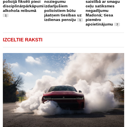
policijā fiksēti pieci
noziegumu
saistībā ar smagu
disciplinārpārkāpumi
izdarījušiem
ceļu satiksmes
alkohola reibumā
policistiem būtu
negadījumu
jāatņem tiesības uz
Madonā; tiesa
1
izdienas pensiju
piemēro
1
apcietinājumu
7
IZCELTIE RAKSTI