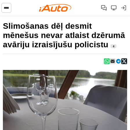
Slimošanas dēļ desmit
mēnešus nevar atlaist dzērumā
avāriju izraisījušu policistu
4