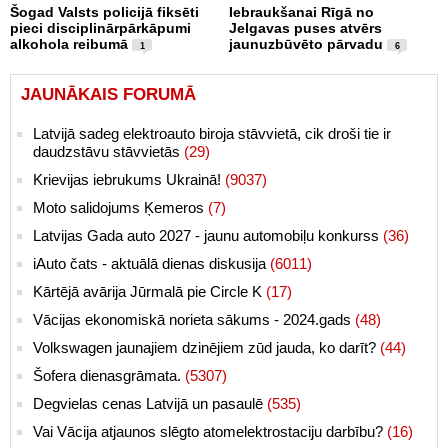
Šogad Valsts policijā fiksēti
Iebraukšanai Rīgā no
pieci disciplinārpārkāpumi
Jelgavas puses atvērs
alkohola reibumā
jaunuzbūvēto pārvadu
1
6
JAUNĀKAIS FORUMĀ
Latvijā sadeg elektroauto biroja stāvvietā, cik droši tie ir
daudzstāvu stāvvietās
(29)
Krievijas iebrukums Ukrainā!
(9037)
Moto salidojums Ķemeros
(7)
Latvijas Gada auto 2027 - jaunu automobiļu konkurss
(36)
iAuto čats - aktuālā dienas diskusija
(6011)
Kārtējā avārija Jūrmalā pie Circle K
(17)
Vācijas ekonomiskā norieta sākums - 2024.gads
(48)
Volkswagen jaunajiem dzinējiem zūd jauda, ko darīt?
(44)
Šofera dienasgrāmata.
(5307)
Degvielas cenas Latvijā un pasaulē
(535)
Vai Vācija atjaunos slēgto atomelektrostaciju darbību?
(16)