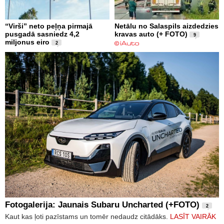
“Virši” neto peļņa pirmajā
Netālu no Salaspils aizdedzies
pusgadā sasniedz 4,2
kravas auto (+ FOTO)
9
miljonus eiro
2
Fotogalerija: Jaunais Subaru Uncharted (+FOTO)
2
Kaut kas ļoti pazīstams un tomēr nedaudz citādāks.
LASĪT VAIRĀK