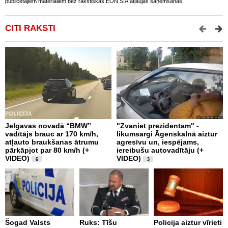
publicētajiem materiāliem bez rakstiskas EON SIA atļaujas saņemšanas.
CITI RAKSTI
Jelgavas novadā “BMW”
"Zvaniet prezidentam" -
P
vadītājs brauc ar 170 km/h,
likumsargi Āgenskalnā aiztur
p
atļauto braukšanas ātrumu
agresīvu un, iespējams,
a
pārkāpjot par 80 km/h (+
iereibušu autovadītāju (+
VIDEO)
VIDEO)
6
3
O
4
Šogad Valsts
Ruks: Tīšu
Policija aiztur vīrieti
i