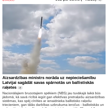
Aizsardzības ministrs norāda uz nepieciešamību
Latvijai sagādāt savas spārnotās un ballistiskās
raķetes
7
Nacionālajiem bruņotajiem spēkiem (NBS) jau tuvākajā laikā būs
jādomā, kā savā rīcībā iegūt gan efektīvas pretraķešu aizsardzības
sistēmas, kas spēj cīnīties ar ienaidnieka ballistisko raķešu
triecieniem, gan tālās darbības uzbrukuma ieročus - ballistiskās un