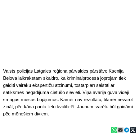
Valsts policijas Latgales reģiona pārvaldes pārstāve Ksenija
Belova laikrakstam skaidro, ka kriminālprocesā joprojām tiek
gaidīti vairāku ekspertīžu atzinumi, tostarp arī saistīti ar
satiksmes negadījumā cietušo sievieti. Viņa avārijā guva vidēji
smagus miesas bojājumus. Kamēr nav rezultātu, tikmēr nevarot
zināt, pēc kāda panta lietu kvalificēt. Jaunumi varētu būt gaidāmi
pēc mēnešiem diviem.