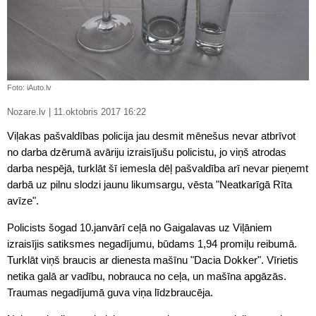
Foto: iAuto.lv
Nozare.lv | 11.oktobris 2017 16:22
Viļakas pašvaldības policija jau desmit mēnešus nevar atbrīvot
no darba dzērumā avāriju izraisījušu policistu, jo viņš atrodas
darba nespējā, turklāt šī iemesla dēļ pašvaldība arī nevar pieņemt
darbā uz pilnu slodzi jaunu likumsargu, vēsta "Neatkarīgā Rīta
avīze".
Policists šogad 10.janvārī ceļā no Gaigalavas uz Viļāniem
izraisījis satiksmes negadījumu, būdams 1,94 promiļu reibumā.
Turklāt viņš braucis ar dienesta mašīnu "Dacia Dokker". Vīrietis
netika galā ar vadību, nobrauca no ceļa, un mašīna apgāzās.
Traumas negadījumā guva viņa līdzbraucēja.